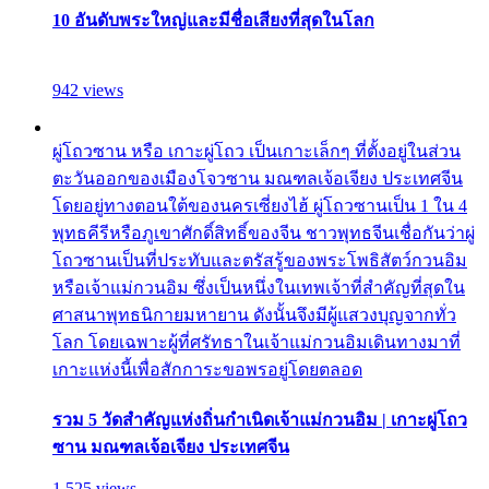
10 อันดับพระใหญ่และมีชื่อเสียงที่สุดในโลก
942 views
ผู่โถวซาน หรือ เกาะผู่โถว เป็นเกาะเล็กๆ ที่ตั้งอยู่ในส่วน
ตะวันออกของเมืองโจวซาน มณฑลเจ้อเจียง ประเทศจีน
โดยอยู่ทางตอนใต้ของนครเซี่ยงไฮ้ ผู่โถวซานเป็น 1 ใน 4
พุทธคีรีหรือภูเขาศักดิ์สิทธิ์ของจีน ชาวพุทธจีนเชื่อกันว่าผู่
โถวซานเป็นที่ประทับและตรัสรู้ของพระโพธิสัตว์กวนอิม
หรือเจ้าแม่กวนอิม ซึ่งเป็นหนึ่งในเทพเจ้าที่สำคัญที่สุดใน
ศาสนาพุทธนิกายมหายาน ดังนั้นจึงมีผู้แสวงบุญจากทั่ว
โลก โดยเฉพาะผู้ที่ศรัทธาในเจ้าแม่กวนอิมเดินทางมาที่
เกาะแห่งนี้เพื่อสักการะขอพรอยู่โดยตลอด
รวม 5 วัดสำคัญแห่งถิ่นกำเนิดเจ้าแม่กวนอิม | เกาะผู่โถว
ซาน มณฑลเจ้อเจียง ประเทศจีน
1,525 views