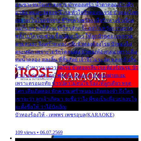
ออเซาะจนใจเบา สงสาร บัวทองเศร้า น้ำตาคลอเบ้า เฝ้า
อาลัย หนุ่มรูปหล่อหนีไกล หัวใจบัวทองระรวย บัวทองโศก
เพราะเป็นโรครักจาง ชีวิตเคว้งคว้าง เมื่อรักห่างร้างไกล
แม่ก็บอก พ่อก็สั่งจะรักใครสักครั้ง อย่าไปหวังความรวย
พลั้งไปใครจะช่วย ซื้อเปลมาไกว ให้ลูกบัวทอง เวรกรรม
ตามสนอง จึงเศร้าหมอง กลีบบัวทองต้องโรย บัวทองไม่
ตระหนัก เพราะไม่รักโคลนตม บัวทองท้องกลม เพราะลืม
ตมน้ำคลอง หลงลิ้น ที่สิ้นสัตย์ เจ้าจึงไม่ระมัด หลงกลิ่นลิ้น
โชย คำหวาน เขาวาดโรย บัวทองกลีบโรย ต้องร้อนรุม บัว
มาบานก่อนตูม ดุจไฟสุมร้อนรุมอุรา บัวทองผ่ายผอม
เพราะตรอมฤทัย ข้าวปลาไม่สนใจ ร้องไห้ลูกเดียว หยุด
โศก เสียเถิดทอง พักความเศร้าหมอง เถิดทองจ๋า ถึงใคร
เขาจะว่า ลูกเจ้าเกิดมา จะชื่อว่าไง พี่ขอเป็นเพื่อนปลอบใจ
จะตั้งชื่อให้ ว่าไอ้บังเอิญ
บัวทองร้องไห้ - เทพพร เพชรอุบล(KARAOKE)
109 views • 06.07.2569