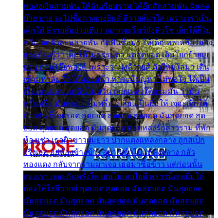
พ่อส่งเงินสามพัน ให้ฉันเรียนราม ได้อีกสักสามพัน ฉันคง
บ๊าย บาย จะไปซื้อกางเกงยีนส์ ลีวายส์มาใส่ เพราะเราเป็น
เด็กใต้ ลีวายส์อย่างเดียว อยากจะโชว์ถึงหิวโซ เด็กใต้ก็ไม่
หวั่น ตกตัวละหลายพัน กัดฟันซื้อมา ให้เด็กเทพเหลียวมอง
และต้องรู้ว่า เด็กใต้ไม่ธรรมดา แต่สุดยอด เดินโยกย้ายเย
ยวน กวนโอ๊ยพอได้ เพราะว่านุ่งลีวายส์ ตัวใหม่ใส่มา เดิน
เข้ามหาลัย จิ๊กโก๊มองหน้า ท่าจะมีปัญหา ไม่พอใจ ได้เป็น
เรื่องแน่นอน แต่ฉันไม่หวั่น เลยแหลงใต้ถามมัน ว่ามัน
พรั่นพรือ มันตอบว่าไม่พรื่อ เปลี่ยนเป็นยิ้มให้ เจอะเด็กใต้
ด้วยกัน ก็เลยรอด สุดยอด สุดยอด สุดยอด มันสุดยอด สุด
ยอด สุดยอด สุดยอด มันสุดยอด แอบหลงรักสาวราม ที่พัก
ห้องเช่า เธอผิวขาวผมยาว ปากแดงแหลงกลาง ถูกสเป็ก
จริงเธอ อยู่ห้องข้างข้าง อยากเข้าไปแหลงกลาง กลัว
ทองแดง กลับจากรามมาเจอ เธอมาซื้อข้าว แต่ก่อนนั้น
สองเรา เจอะกันครั้งใด เธอไม่เคยไยดี คราวนี้เธอยิ้มให้
ต้องให้ใส่ลีวายส์ สุดยอด สุดยอด มันสุดยอด มันสุดยอด
มันสุดยอด มันสุดยอด มันสุดยอด มันสุดยอด มันสุดยอด
มันสุดยอด มันสุดยอด มันสุดยอด มันสุดยอด มันสุดยอด