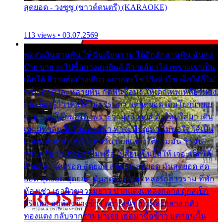
สุดยอด - วงซูซู (ซาวด์ดนตรี) (KARAOKE)
113 views • 03.07.2569
พ่อส่งเงินสามพัน ให้ฉันเรียนราม ได้อีกสักสามพัน ฉันคง
บ๊าย บาย จะไปซื้อกางเกงยีนส์ ลีวายส์มาใส่ เพราะเราเป็น
เด็กใต้ ลีวายส์อย่างเดียว อยากจะโชว์ถึงหิวโซ เด็กใต้ก็ไม่
หวั่น ตกตัวละหลายพัน กัดฟันซื้อมา ให้เด็กเทพเหลียวมอง
และต้องรู้ว่า เด็กใต้ไม่ธรรมดา แต่สุดยอด เดินโยกย้ายเย
ยวน กวนโอ๊ยพอได้ เพราะว่านุ่งลีวายส์ ตัวใหม่ใส่มา เดิน
เข้ามหาลัย จิ๊กโก๊มองหน้า ท่าจะมีปัญหา ไม่พอใจ ได้เป็น
เรื่องแน่นอน แต่ฉันไม่หวั่น เลยแหลงใต้ถามมัน ว่ามัน
พรั่นพรือ มันตอบว่าไม่พรื่อ เปลี่ยนเป็นยิ้มให้ เจอะเด็กใต้
ด้วยกัน ก็เลยรอด สุดยอด สุดยอด สุดยอด มันสุดยอด สุด
ยอด สุดยอด สุดยอด มันสุดยอด แอบหลงรักสาวราม ที่พัก
ห้องเช่า เธอผิวขาวผมยาว ปากแดงแหลงกลาง ถูกสเป็ก
จริงเธอ อยู่ห้องข้างข้าง อยากเข้าไปแหลงกลาง กลัว
ทองแดง กลับจากรามมาเจอ เธอมาซื้อข้าว แต่ก่อนนั้น