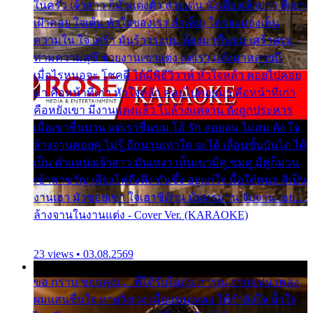
ในครัว เจ้าสาว ก็มัวแต่งตัว สวยเด่น นั่งเคียงเจ้าบ่าว ที่เขา
เฝ้าคอย ใจเต้น หัวใจของเรา ลำเค็ญ ใครจะมองเห็น
ความใน ใจ เศร้า มันร้าวระบม ต้องมาขื่นขม เศร้าตรม
ท่ามความสุขี ช่วยงานเขาแต่ง แต่เรา แล้งมาหลายปี
เมื่อไรหนอจะ โชคดี ได้มีพิธีวิวาห์ หัวใจหล้า คอยไปคอย
มา คือหน้าที่เก่า หัวใจหล้า คอยไปคอยมา คือหน้าที่เก่า
คือหยังเขา มีงานแต่งแล้ว ไปล้างแต่จาน ดั่งถูกประหาร
เมื่อเขาชื่นบาน แต่เราขื่นขม โอ้ รัก ลอยลม ไม่สม ดัง ใจ
ล้างจานคอยคู่ ไม่รู้ อีกนานเท่าใด จะได้ เลื่อนขั้นบันได ได้
เป็น ตำแหน่งเจ้าสาว มันเหงา เห็นเขามีคู่ ซมดู มีคู่ก็ม่วน
เข้าพาขวัญ เสียงโห่ตึงตึง มันซึ้ง อยู่แก่ใจ มื้อใด๋หนอ สิเป็น
งานเฮา มัวซอยเขา ใจเฮาซิด้าน มันทรมาน จับจาน เอย…
ล้างจานในงานแต่ง - Cover Ver. (KARAOKE)
23 views • 03.08.2569
ขอ กราบ ขอบคุณ.... ที่ได้รับไออุ่น การุณ จากแฟน เพลง
ผมแสนชื่นใจ หายวังเวง เมื่อแฟนเพลง ให้กำลังใจ น้ำใจ