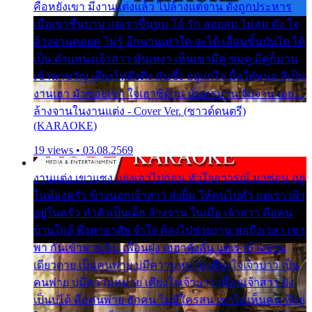
คือหยังเขา มีงานแต่งแล้ว ไปล้างแต่จาน ดั่งถูกประหาร
เมื่อเขาชื่นบาน แต่เราขื่นขม โอ้ รัก ลอยลม ไม่สม ดัง ใจ
ล้างจานคอยคู่ ไม่รู้ อีกนานเท่าใด จะได้ เลื่อนขั้นบันได ได้
เป็น ตำแหน่งเจ้าสาว มันเหงา เห็นเขามีคู่ ซมดู มีคู่ก็ม่วน
เข้าพาขวัญ เสียงโห่ตึงตึง มันซึ้ง อยู่แก่ใจ มื้อใด๋หนอ สิเป็น
งานเฮา มัวซอยเขา ใจเฮาซิด้าน มันทรมาน จับจาน เอย…
ล้างจานในงานแต่ง - Cover Ver. (ซาวด์ดนตรี)
(KARAOKE)
19 views • 03.08.2569
งานแต่ง เขาแซง แย่งเอาไปก่อน หัวใจอาวรณ์ มาซ่อน อยู่
ในห้องครัว ข้างนอกเจ้าสาว ส่งยิ้ม ให้คนไปทั่ว แต่เรา เฝ้า
อยู่ในครัว ทำตัวเป็นเด็ก ล้างจาน ในเมื่อ เจ้าสาว คือคน
บ้านใกล้ พึ่งพาอาศัย จำใจ ต้องไปช่วยงาน พอถึงเวลา เขา
พา กันเข้าพาขวัญ เพื่อนฝูง เฮฮาดังลั่น แต่เราล้างจาน
เดียวดาย เป็นคนพ่าย บ่มีความหมาย เคียงใจเจ้าบ่าว เป็น
คนพ่าย บ่มีความหมาย เคียงใจเจ้าบ่าว เพื่อนเจ้าสาว ยัง
เป็นบ่ได้ คือคนพ่าย ฮักคน ไม่มีใครสน เขาไม่เห็นคน ที่อยู่