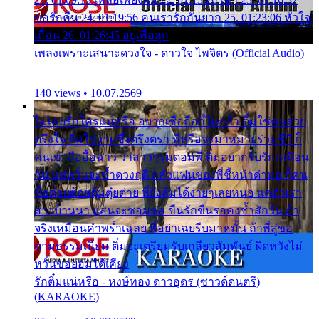
ขอรักคืน 24. 01:19:56 คนเรารักกันยาก 25. 01:23:06 หัวใจ
เถื่อน 26. 01:26:45 อยู่เพื่อลูก
เพลงเพราะเสนาะดวงใจ - ดาวใจ ไพจิตร (Official Audio)
140 views • 10.07.2569
ไม่เคยรักใครแน่หรือ อยากเชื่อถือก็ไม่กล้า ติ๋มใช่คนสวย
ตรึงใจ ติ๋มใช่งามซึ้งตรึงตรา พี่หรือจะมาหมายร่วมชีวี ก็
คนเขาลืออื้อฉาว ว่าสาวๆรุมตอมพี่ ติ๋มอยากรับรักเหมือน
กัน แต่หวั่นจะช้ำดวงฤดี กลัวแฟนของพี่ชี้หน้าด่าทอ ก็คน
ชื่อต๋อยต้อยตุ้มตุ๋ยต่าย พี่ยังลืมได้ง่ายๆเลยหนอ แค่ตัวเรา
สาวบ้านนา แสนจะซอมซ่อ ขืนรักขืนรอคงช้ำสักวัน ถ้า
จริงเหมือนคำพร่ำเฉลย พี่อย่าเฉยรีบมาหมั้น ถ้าพี่สู่ขอ
ตามธรรมเนียม ติ๋มจะเตรียมรับเกลียวสัมพันธ์ ผิดหวังไม่
หวั่นขอยอมได้เคียง
รักติ๋มแน่หรือ - หงษ์ทอง ดาวอุดร (ซาวด์ดนตรี)
(KARAOKE)