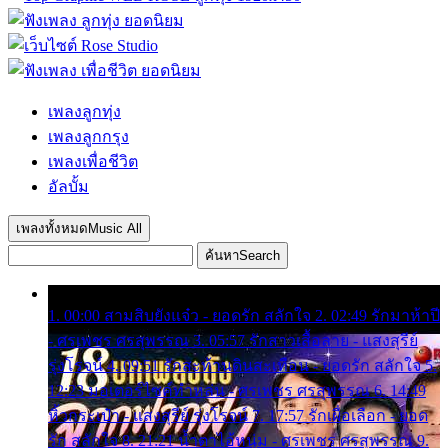
เพลงลูกทุ่ง
เพลงลูกกรุง
เพลงเพื่อชีวิต
อัลบั้ม
เพลงทั้งหมด
Music All
ค้นหา
Search
1. 00:00 สามสิบยังแจ๋ว - ยอดรัก สลักใจ 2. 02:49 รักมาห้าปี
- ศรเพชร ศรสุพรรณ 3. 05:57 รักสาวเสื้อลาย - แสงสุรีย์
รุ่งโรจน์ 4. 09:51 รักสะท้านดินสะเทือน - ยอดรัก สลักใจ 5.
12:23 มอเตอร์ไซค์ทำหล่น - ศรเพชร ศรสุพรรณ 6. 14:49
หิ้วกระเป๋า - แสงสุรีย์ รุ่งโรจน์ 7. 17:57 รักเผื่อเลือก - ยอด
รัก สลักใจ 8. 21:21 น้ำตาไอ้หนุ่ม - ศรเพชร ศรสุพรรณ 9.