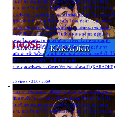
ไมตรี จากแฟนเพลง ทุกทุกที่ ปราณีหลั่งไหล ผมขอฝาก
นาม ยอดรักเอาไว้ โปรดเป็นแรงใจ อย่างนี้เรื่อยไป ขอ อยู่
คู่แฟนเพลง ไม่เคยคิดว่าเก่ง หรือดังกว่าใคร..ใคร พระคุณ
ผู้ฟัง เท่านั้นยิ่งใหญ่ ที่เป็นแรงใจ ให้ผมดังมา.. ขอ องค์เท
วา สถิตฟากฟ้ายิ่งใหญ่ คุ้มภัยให้ท่าน เถิดหนา ขอจงเชื่อ
ใจ ไว้เถิดว่า ตราบชั่วชีวา ไม่ลืมแฟนเพลง ขอ อยู่คู่แฟน
เพลง ไม่เคยคิดว่าเก่ง หรือดังกว่าใคร..ใคร พระคุณผู้ฟัง
เท่านั้นยิ่งใหญ่ ที่เป็นแรงใจ ให้ผมดังมา.. ขอ องค์เทวา
สถิตฟากฟ้ายิ่งใหญ่ คุ้มภัยให้ท่าน เถิดหนา ขอจงเชื่อใจ ไว้
เถิดว่า ตราบชั่วชีวา ไม่ลืมแฟนเพลง
ขอบคุณแฟนเพลง - Cover Ver. (ซาวด์ดนตรี) (KARAOKE)
26 views • 31.07.2569
ขอ กราบ ขอบคุณ.... ที่ได้รับไออุ่น การุณ จากแฟน เพลง
ผมแสนชื่นใจ หายวังเวง เมื่อแฟนเพลง ให้กำลังใจ น้ำใจ
ไมตรี จากแฟนเพลง ทุกทุกที่ ปราณีหลั่งไหล ผมขอฝาก
นาม ยอดรักเอาไว้ โปรดเป็นแรงใจ อย่างนี้เรื่อยไป ขอ อยู่