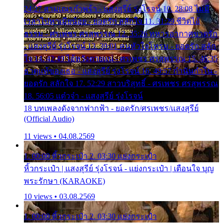
24:27 สามเณรกำพร้า - แสงสุรีย์ รุ่งโรจน์ 10. 28:08 ไม่มี
เวลาไปหาเมียน้อย - ยอดรัก สลักใจ 11. 31:29 ชีวิตไอ้
ธรรม - ศรเพชร ศรสุพรรณ 12. 35:26 ทหารอากาศขาดรัก
- แสงสุรีย์ รุ่งโรจน์ 13. 39:01 คนหัวใจโทรม - ยอดรัก สลัก
ใจ 14. 42:49 ไอ้หวังตายแน่ - ศรเพชร ศรสุพรรณ 15. 46:35
ธาตุแท้ของเธอ - แสงสุรีย์ รุ่งโรจน์ 16. 49:57 กำนันกำใน -
ยอดรัก สลักใจ 17. 52:29 สาวบริสุทธิ์ - ศรเพชร ศรสุพรรณ
18. 56:05 แต๋วจ๋า - แสงสุรีย์ รุ่งโรจน์
18 บทเพลงดังจากฟากฟ้า - ยอดรัก/ศรเพชร/แสงสุรีย์
(Official Audio)
11 views • 04.08.2569
1. 00:00 หิ้วกระเป๋า 2. 03:30 แย่งกระเป๋า
หิ้วกระเป๋า | แสงสุรีย์ รุ่งโรจน์ - แย่งกระเป๋า | เตือนใจ บุญ
พระรักษา (KARAOKE)
10 views • 03.08.2569
1. 00:00 หิ้วกระเป๋า 2. 03:30 แย่งกระเป๋า