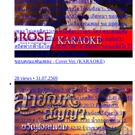
คู่แฟนเพลง ไม่เคยคิดว่าเก่ง หรือดังกว่าใคร..ใคร พระคุณ
ผู้ฟัง เท่านั้นยิ่งใหญ่ ที่เป็นแรงใจ ให้ผมดังมา.. ขอ องค์เท
วา สถิตฟากฟ้ายิ่งใหญ่ คุ้มภัยให้ท่าน เถิดหนา ขอจงเชื่อ
ใจ ไว้เถิดว่า ตราบชั่วชีวา ไม่ลืมแฟนเพลง ขอ อยู่คู่แฟน
เพลง ไม่เคยคิดว่าเก่ง หรือดังกว่าใคร..ใคร พระคุณผู้ฟัง
เท่านั้นยิ่งใหญ่ ที่เป็นแรงใจ ให้ผมดังมา.. ขอ องค์เทวา
สถิตฟากฟ้ายิ่งใหญ่ คุ้มภัยให้ท่าน เถิดหนา ขอจงเชื่อใจ ไว้
เถิดว่า ตราบชั่วชีวา ไม่ลืมแฟนเพลง
ขอบคุณแฟนเพลง - Cover Ver. (KARAOKE)
28 views • 31.07.2569
1. 00:00:00 ยินดีรับเดน 2. 00:03:44 น้ำตาอีสาน 3. 00:07:51
กิ่งทองใบหยก 4. 00:10:35 น้ำนิ่งไหลลึก 5. 00:13:49 ลานรัก
ลานเท 6. 00:17:06 จำใจจาก 7. 00:20:53 คืนฝนตก 8.
00:25:16 น้ำลงเดือนยี่ 9. 00:28:47 โสนน้อยเรือนงาม 10.
00:32:29 ตอไม้ที่ตายแล้ว 11. 00:35:41 น้ำกรดแช่เย็น 12.
00:39:08 อยากฟังซ้ำ 13. 00:42:32 รู้ว่าเขาหลอก 14.