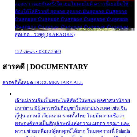
สองเรา เจอะกันครั้งใด เธอไม่เคยไยดี คราวนี้เธอยิ้มให้
ต้องให้ใส่ลีวายส์ สุดยอด สุดยอด มันสุดยอด มันสุดยอด
มันสุดยอด มันสุดยอด มันสุดยอด มันสุดยอด มันสุดยอด
มันสุดยอด มันสุดยอด มันสุดยอด มันสุดยอด มันสุดยอด
สุดยอด - วงซูซู (KARAOKE)
122 views • 03.07.2569
สารคดี
|
DOCUMENTARY
สารคดีทั้งหมด
DOCUMENTARY ALL
เจ้าแม่กวนอิมเป็นพระโพธิสัตว์ในพระพุทธศาสนานิกาย
มหายาน มีผู้เคารพนับถือบูชาในหลายประเทศ เช่น จีน
ญี่ปุ่น เกาหลี เวียดนาม รวมทั้งไทย โดยมีความเชื่อว่า
พระองค์ทรงเป็นสัญลักษณ์แห่งความเมตตา กรุณา และ
ความช่วยเหลือแก่ผู้ตกทุกข์ได้ยาก ในบทความนี้ Palanla