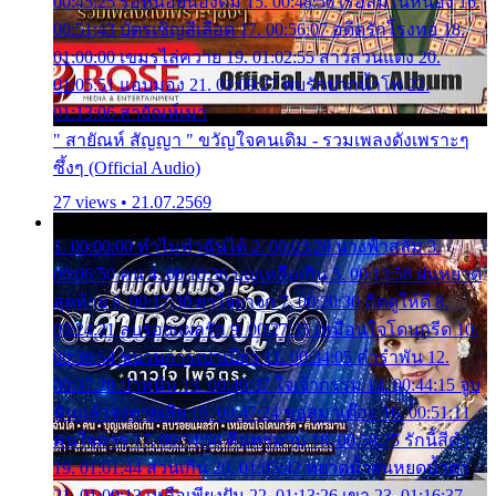
00:45:25 รอหน่อยน้องติ๋ม 15. 00:48:56 เรือล่มในหนอง 16.
00:51:43 บัตรเชิญสีเลือด 17. 00:56:07 อดีตรักโรงทอ 18.
01:00:00 เขมรไล่ควาย 19. 01:02:55 สาวสวนแตง 20.
01:05:51 แอบมอง 21. 01:09:27 พบรักปากน้ำโพ 22.
01:13:06 สายัณห์เมา
" สายัณห์ สัญญา " ขวัญใจคนเดิม - รวมเพลงดังเพราะๆ
ซึ้งๆ (Official Audio)
27 views • 21.07.2569
1. 00:00:00 ทำไมทำฉันได้ 2. 00:03:20 นางฟ้าสลัม 3.
00:06:50 คน 4. 00:10:36 บุญเหลือเกิน 5. 00:13:58 ฝนหยาด
สุดท้าย 6. 00:17:30 ยาใจยาจก 7. 00:20:30 คิดดูให้ดี 8.
00:24:21 ลบรอยแผลรัก 9. 00:27:35 เหมือนใจโดนกรีด 10.
00:30:54 ขบวนการเปาเปียว 11. 00:34:05 คำรำพัน 12.
00:37:20 ปาหนัน 13. 00:40:37 ใจเจ้ากรรม 14. 00:44:15 จูบ
ฉันแล้วจงตายเสีย 15. 00:47:24 ขอสูมาเต๊อะ 16. 00:51:11
คนใจมาร 17. 00:54:50 คืนทรมาน 18. 00:58:25 รักนี้สีดำ
19. 01:01:44 ส่วนเกิน 20. 01:05:42 หยาดน้ำฝนหยดน้ำตา
21. 01:09:13 เหลือเพียงฝัน 22. 01:13:26 เขา 23. 01:16:37