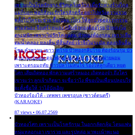
เพราะเป็นโรครักจาง ชีวิตเคว้งคว้าง เมื่อรักห่างร้างไกล
แม่ก็บอก พ่อก็สั่งจะรักใครสักครั้ง อย่าไปหวังความรวย
พลั้งไปใครจะช่วย ซื้อเปลมาไกว ให้ลูกบัวทอง เวรกรรม
ตามสนอง จึงเศร้าหมอง กลีบบัวทองต้องโรย บัวทองไม่
ตระหนัก เพราะไม่รักโคลนตม บัวทองท้องกลม เพราะลืม
ตมน้ำคลอง หลงลิ้น ที่สิ้นสัตย์ เจ้าจึงไม่ระมัด หลงกลิ่นลิ้น
โชย คำหวาน เขาวาดโรย บัวทองกลีบโรย ต้องร้อนรุม บัว
มาบานก่อนตูม ดุจไฟสุมร้อนรุมอุรา บัวทองผ่ายผอม
เพราะตรอมฤทัย ข้าวปลาไม่สนใจ ร้องไห้ลูกเดียว หยุด
โศก เสียเถิดทอง พักความเศร้าหมอง เถิดทองจ๋า ถึงใคร
เขาจะว่า ลูกเจ้าเกิดมา จะชื่อว่าไง พี่ขอเป็นเพื่อนปลอบใจ
จะตั้งชื่อให้ ว่าไอ้บังเอิญ
บัวทองร้องไห้ - เทพพร เพชรอุบล (ซาวด์ดนตรี)
(KARAOKE)
87 views • 06.07.2569
บัวทองโศก เพราะเป็นโรครักรุม ในอกกลัดกลุ้ม โดนแฟน
หนุ่มหลอกเอา เขารวย และรูปหล่อ มาพะเน้าพะนอ