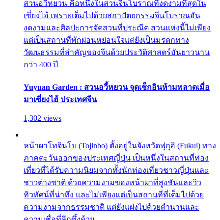
สวนอวี้หยวน คือหนึ่งในสวนจีนโบราณที่งดงามที่สุดใน
เซี่ยงไฮ้ เพราะเต็มไปด้วยสถาปัตยกรรมจีนโบราณอัน
งดงามและศิลปะการจัดสวนที่ประณีต สวนแห่งนี้ไม่เพียง
แต่เป็นสถานที่พักผ่อนหย่อนใจแต่ยังเป็นมรดกทาง
วัฒนธรรมที่สำคัญของจีนด้วยประวัติศาสตร์อันยาวนาน
กว่า 400 ปี
Yuyuan Garden : สวนอวี้หยวน จุดเช็กอินห้ามพลาดเมื่อ
มาเซี่ยงไฮ้ ประเทศจีน
1,302 views
หน้าผาโทจินโบ (Tojinbo) ตั้งอยู่ในจังหวัดฟุกุอิ (Fukui) ทาง
ภาคตะวันออกของประเทศญี่ปุ่น เป็นหนึ่งในสถานที่ท่อง
เที่ยวที่ได้รับความนิยมจากทั้งนักท่องเที่ยวชาวญี่ปุ่นและ
ชาวต่างชาติ ด้วยความงามของหน้าผาที่สูงชันและวิว
ทิวทัศน์ที่น่าทึ่ง และไม่เพียงแต่เป็นสถานที่ที่เต็มไปด้วย
ความงามจากธรรมชาติ แต่ยังแฝงไปด้วยตำนานและ
ความเชื่อที่ลึกซึ้งด้วย