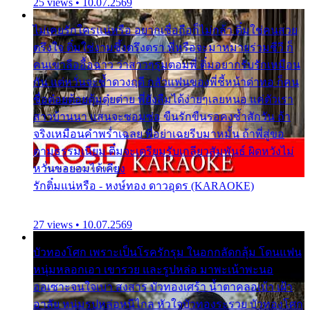
25 views • 10.07.2569
ไม่เคยรักใครแน่หรือ อยากเชื่อถือก็ไม่กล้า ติ๋มใช่คนสวย
ตรึงใจ ติ๋มใช่งามซึ้งตรึงตรา พี่หรือจะมาหมายร่วมชีวี ก็
คนเขาลืออื้อฉาว ว่าสาวๆรุมตอมพี่ ติ๋มอยากรับรักเหมือน
กัน แต่หวั่นจะช้ำดวงฤดี กลัวแฟนของพี่ชี้หน้าด่าทอ ก็คน
ชื่อต๋อยต้อยตุ้มตุ๋ยต่าย พี่ยังลืมได้ง่ายๆเลยหนอ แค่ตัวเรา
สาวบ้านนา แสนจะซอมซ่อ ขืนรักขืนรอคงช้ำสักวัน ถ้า
จริงเหมือนคำพร่ำเฉลย พี่อย่าเฉยรีบมาหมั้น ถ้าพี่สู่ขอ
ตามธรรมเนียม ติ๋มจะเตรียมรับเกลียวสัมพันธ์ ผิดหวังไม่
หวั่นขอยอมได้เคียง
รักติ๋มแน่หรือ - หงษ์ทอง ดาวอุดร (KARAOKE)
27 views • 10.07.2569
บัวทองโศก เพราะเป็นโรครักรุม ในอกกลัดกลุ้ม โดนแฟน
หนุ่มหลอกเอา เขารวย และรูปหล่อ มาพะเน้าพะนอ
ออเซาะจนใจเบา สงสาร บัวทองเศร้า น้ำตาคลอเบ้า เฝ้า
อาลัย หนุ่มรูปหล่อหนีไกล หัวใจบัวทองระรวย บัวทองโศก