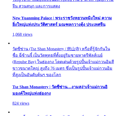
จีน สวนสนุก และการแสดง
New Yuanming Palace | พระราชวังหยวนหมิงใหม่ ความ
ยิ่งใหญ่แห่งประวัติศาสตร์ มณฑลกวางตุ้ง ประเทศจีน
1,068 views
วัดซีซ่าน (Tsz Shan Monastery / 慈山寺) หรือที่รู้จักกันใน
ชื่อ ฉี่ซ้านจี๋ เป็นวัดพุทธที่ตั้งอยู่ริมชายหาดรีพัลส์เบย์
(Repulse Bay) ในฮ่องกง โดดเด่นด้วยรูปปั้นเจ้าแม่กวนอิมสี
ขาวขนาดใหญ่ สูงถึง 76 เมตร ซึ่งเป็นรูปปั้นเจ้าแม่กวนอิม
ที่สูงเป็นอันดับต้นๆ ของโลก
Tsz Shan Monastery | วัดซีซ่าน…งามสง่าเจ้าแม่กวนอิ
มองค์ใหญ่แห่งฮ่องกง
824 views