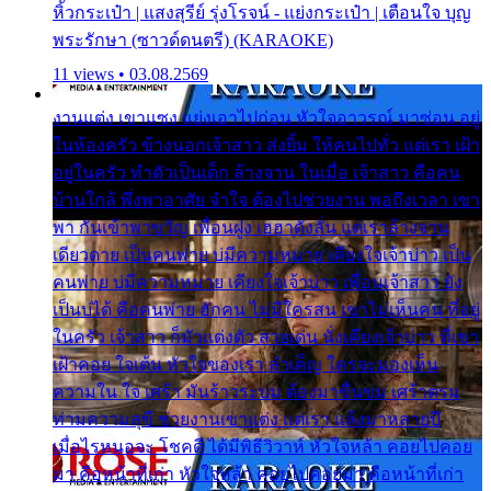
หิ้วกระเป๋า | แสงสุรีย์ รุ่งโรจน์ - แย่งกระเป๋า | เตือนใจ บุญ
พระรักษา (ซาวด์ดนตรี) (KARAOKE)
11 views • 03.08.2569
งานแต่ง เขาแซง แย่งเอาไปก่อน หัวใจอาวรณ์ มาซ่อน อยู่
ในห้องครัว ข้างนอกเจ้าสาว ส่งยิ้ม ให้คนไปทั่ว แต่เรา เฝ้า
อยู่ในครัว ทำตัวเป็นเด็ก ล้างจาน ในเมื่อ เจ้าสาว คือคน
บ้านใกล้ พึ่งพาอาศัย จำใจ ต้องไปช่วยงาน พอถึงเวลา เขา
พา กันเข้าพาขวัญ เพื่อนฝูง เฮฮาดังลั่น แต่เราล้างจาน
เดียวดาย เป็นคนพ่าย บ่มีความหมาย เคียงใจเจ้าบ่าว เป็น
คนพ่าย บ่มีความหมาย เคียงใจเจ้าบ่าว เพื่อนเจ้าสาว ยัง
เป็นบ่ได้ คือคนพ่าย ฮักคน ไม่มีใครสน เขาไม่เห็นคน ที่อยู่
ในครัว เจ้าสาว ก็มัวแต่งตัว สวยเด่น นั่งเคียงเจ้าบ่าว ที่เขา
เฝ้าคอย ใจเต้น หัวใจของเรา ลำเค็ญ ใครจะมองเห็น
ความใน ใจ เศร้า มันร้าวระบม ต้องมาขื่นขม เศร้าตรม
ท่ามความสุขี ช่วยงานเขาแต่ง แต่เรา แล้งมาหลายปี
เมื่อไรหนอจะ โชคดี ได้มีพิธีวิวาห์ หัวใจหล้า คอยไปคอย
มา คือหน้าที่เก่า หัวใจหล้า คอยไปคอยมา คือหน้าที่เก่า