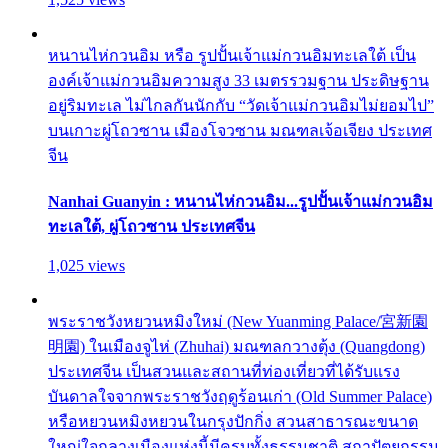
หนานไห่กวนอิม หรือ รูปปั้นเจ้าแม่กวนอิมทะเลใต้ เป็น
องค์เจ้าแม่กวนอิมความสูง 33 เมตรรวมฐาน ประดิษฐาน
อยู่ริมทะเล ไม่ไกลกันนักกับ “วัดเจ้าแม่กวนอิมไม่ยอมไป”
บนเกาะผู่โถวซาน เมืองโจวซาน มณฑลเจ้อเจียง ประเทศ
จีน
Nanhai Guanyin : หนานไห่กวนอิม...รูปปั้นเจ้าแม่กวนอิม
ทะเลใต้, ผู่โถวซาน ประเทศจีน
1,025 views
พระราชวังหยวนหมิงใหม่ (New Yuanming Palace/宮新園
明園) ในเมืองจูไห่ (Zhuhai) มณฑลกวางตุ้ง (Quangdong)
ประเทศจีน เป็นสวนและสถานที่ท่องเที่ยวที่ได้รับแรง
บันดาลใจจากพระราชวังฤดูร้อนเก่า (Old Summer Palace)
หรือหยวนหมิงหยวนในกรุงปักกิ่ง สวนสาธารณะขนาด
ใหญ่ใจกลางเมืองแห่งนี้มีครบทั้งธรรมชาติ สถาปัตยกรรม