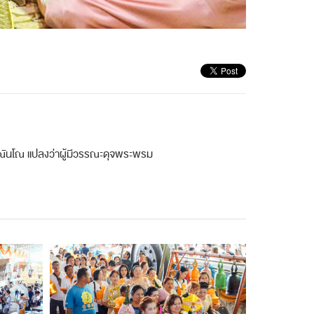
ะณันโณ แปลงว่าผู้มีวรรณะดุจพระพรม