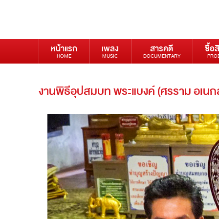
หน้าแรก
เพลง
สารคดี
ซื้อส
HOME
MUSIC
DOCUMENTARY
PRO
งานพิธีอุปสมบท พระแบงค์ (ศรราม อเนก