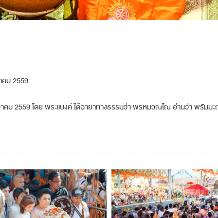
วาคม 2559
ันวาคม 2559 โดย พระแบงค์ ได้ฉายาทางธรรมว่า พรหมวณโณ อ่านว่า พรัมม