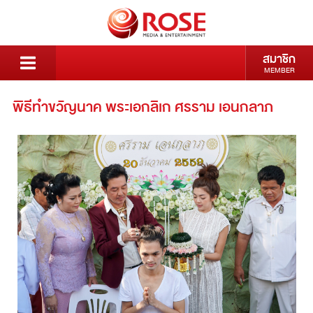
สมาชิก
MEMBER
พิธีทำขวัญนาค พระเอกลิเก ศรราม เอนกลาภ