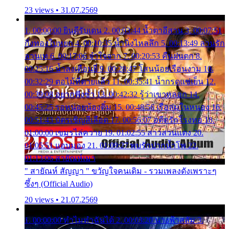
23 views • 31.07.2569
1. 00:00:00 ยินดีรับเดน 2. 00:03:44 น้ำตาอีสาน 3. 00:07:51
กิ่งทองใบหยก 4. 00:10:35 น้ำนิ่งไหลลึก 5. 00:13:49 ลานรัก
ลานเท 6. 00:17:06 จำใจจาก 7. 00:20:53 คืนฝนตก 8.
00:25:16 น้ำลงเดือนยี่ 9. 00:28:47 โสนน้อยเรือนงาม 10.
00:32:29 ตอไม้ที่ตายแล้ว 11. 00:35:41 น้ำกรดแช่เย็น 12.
00:39:08 อยากฟังซ้ำ 13. 00:42:32 รู้ว่าเขาหลอก 14.
00:45:25 รอหน่อยน้องติ๋ม 15. 00:48:56 เรือล่มในหนอง 16.
00:51:43 บัตรเชิญสีเลือด 17. 00:56:07 อดีตรักโรงทอ 18.
01:00:00 เขมรไล่ควาย 19. 01:02:55 สาวสวนแตง 20.
01:05:51 แอบมอง 21. 01:09:27 พบรักปากน้ำโพ 22.
01:13:06 สายัณห์เมา
" สายัณห์ สัญญา " ขวัญใจคนเดิม - รวมเพลงดังเพราะๆ
ซึ้งๆ (Official Audio)
20 views • 21.07.2569
1. 00:00:00 ทำไมทำฉันได้ 2. 00:03:20 นางฟ้าสลัม 3.