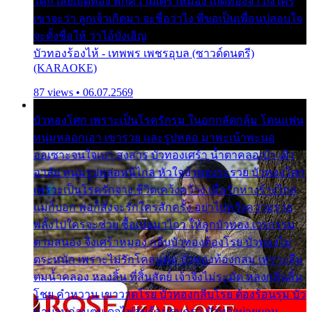
โศก เสียเถิดทอง พักความเศร้าหมอง เถิดทองจ๋า ถึงใคร
เขาจะว่า ลูกเจ้าเกิดมา จะชื่อว่าไง พี่ขอเป็นเพื่อนปลอบใจ
จะตั้งชื่อให้ ว่าไอ้บังเอิญ
บัวทองร้องไห้ - เทพพร เพชรอุบล (ซาวด์ดนตรี)
(KARAOKE)
87 views • 06.07.2569
บัวทองโศก เพราะเป็นโรครักรุม ในอกกลัดกลุ้ม โดนแฟน
หนุ่มหลอกเอา เขารวย และรูปหล่อ มาพะเน้าพะนอ
ออเซาะจนใจเบา สงสาร บัวทองเศร้า น้ำตาคลอเบ้า เฝ้า
อาลัย หนุ่มรูปหล่อหนีไกล หัวใจบัวทองระรวย บัวทองโศก
เพราะเป็นโรครักจาง ชีวิตเคว้งคว้าง เมื่อรักห่างร้างไกล
แม่ก็บอก พ่อก็สั่งจะรักใครสักครั้ง อย่าไปหวังความรวย
พลั้งไปใครจะช่วย ซื้อเปลมาไกว ให้ลูกบัวทอง เวรกรรม
ตามสนอง จึงเศร้าหมอง กลีบบัวทองต้องโรย บัวทองไม่
ตระหนัก เพราะไม่รักโคลนตม บัวทองท้องกลม เพราะลืม
ตมน้ำคลอง หลงลิ้น ที่สิ้นสัตย์ เจ้าจึงไม่ระมัด หลงกลิ่นลิ้น
โชย คำหวาน เขาวาดโรย บัวทองกลีบโรย ต้องร้อนรุม บัว
มาบานก่อนตูม ดุจไฟสุมร้อนรุมอุรา บัวทองผ่ายผอม