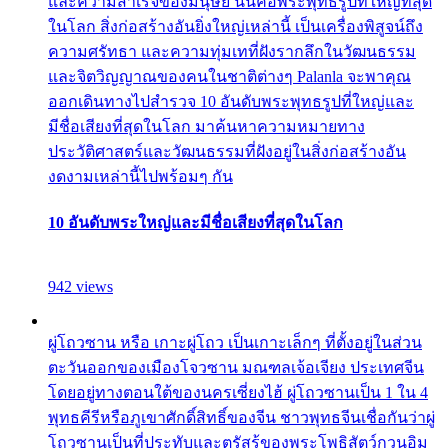
และความสำเร็จของมนุษย์ นั่นคือพระพุทธรูปที่ใหญ่ที่สุด
ในโลก สิ่งก่อสร้างอันยิ่งใหญ่เหล่านี้ เป็นเครื่องพิสูจน์ถึง
ความศรัทธา และความทุ่มเทที่ฝังรากลึกในวัฒนธรรม
และจิตวิญญาณของคนในชาติต่างๆ Palanla จะพาคุณ
ออกเดินทางไปสำรวจ 10 อันดับพระพุทธรูปที่ใหญ่และ
มีชื่อเสียงที่สุดในโลก มาค้นหาความหมายทาง
ประวัติศาสตร์และวัฒนธรรมที่ฝังอยู่ในสิ่งก่อสร้างอัน
งดงามเหล่านี้ไปพร้อมๆ กัน
10 อันดับพระใหญ่และมีชื่อเสียงที่สุดในโลก
942 views
ผู่โถวซาน หรือ เกาะผู่โถว เป็นเกาะเล็กๆ ที่ตั้งอยู่ในส่วน
ตะวันออกของเมืองโจวซาน มณฑลเจ้อเจียง ประเทศจีน
โดยอยู่ทางตอนใต้ของนครเซี่ยงไฮ้ ผู่โถวซานเป็น 1 ใน 4
พุทธคีรีหรือภูเขาศักดิ์สิทธิ์ของจีน ชาวพุทธจีนเชื่อกันว่าผู่
โถวซานเป็นที่ประทับและตรัสรู้ของพระโพธิสัตว์กวนอิม