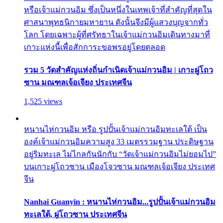
หรือเจ้าแม่กวนอิม ซึ่งเป็นหนึ่งในเทพเจ้าที่สำคัญที่สุดใน
ศาสนาพุทธนิกายมหายาน ดังนั้นจึงมีผู้แสวงบุญจากทั่ว
โลก โดยเฉพาะผู้ที่ศรัทธาในเจ้าแม่กวนอิมเดินทางมาที่
เกาะแห่งนี้เพื่อสักการะขอพรอยู่โดยตลอด
รวม 5 วัดสำคัญแห่งถิ่นกำเนิดเจ้าแม่กวนอิม | เกาะผู่โถว
ซาน มณฑลเจ้อเจียง ประเทศจีน
1,525 views
หนานไห่กวนอิม หรือ รูปปั้นเจ้าแม่กวนอิมทะเลใต้ เป็น
องค์เจ้าแม่กวนอิมความสูง 33 เมตรรวมฐาน ประดิษฐาน
อยู่ริมทะเล ไม่ไกลกันนักกับ “วัดเจ้าแม่กวนอิมไม่ยอมไป”
บนเกาะผู่โถวซาน เมืองโจวซาน มณฑลเจ้อเจียง ประเทศ
จีน
Nanhai Guanyin : หนานไห่กวนอิม...รูปปั้นเจ้าแม่กวนอิม
ทะเลใต้, ผู่โถวซาน ประเทศจีน