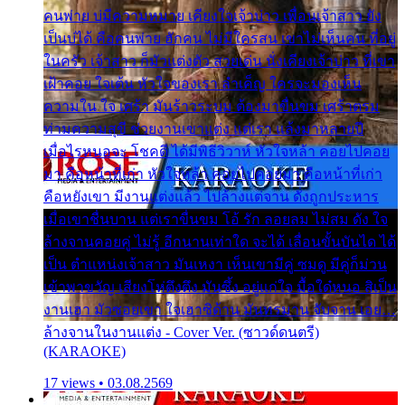
คนพ่าย บ่มีความหมาย เคียงใจเจ้าบ่าว เพื่อนเจ้าสาว ยัง
เป็นบ่ได้ คือคนพ่าย ฮักคน ไม่มีใครสน เขาไม่เห็นคน ที่อยู่
ในครัว เจ้าสาว ก็มัวแต่งตัว สวยเด่น นั่งเคียงเจ้าบ่าว ที่เขา
เฝ้าคอย ใจเต้น หัวใจของเรา ลำเค็ญ ใครจะมองเห็น
ความใน ใจ เศร้า มันร้าวระบม ต้องมาขื่นขม เศร้าตรม
ท่ามความสุขี ช่วยงานเขาแต่ง แต่เรา แล้งมาหลายปี
เมื่อไรหนอจะ โชคดี ได้มีพิธีวิวาห์ หัวใจหล้า คอยไปคอย
มา คือหน้าที่เก่า หัวใจหล้า คอยไปคอยมา คือหน้าที่เก่า
คือหยังเขา มีงานแต่งแล้ว ไปล้างแต่จาน ดั่งถูกประหาร
เมื่อเขาชื่นบาน แต่เราขื่นขม โอ้ รัก ลอยลม ไม่สม ดัง ใจ
ล้างจานคอยคู่ ไม่รู้ อีกนานเท่าใด จะได้ เลื่อนขั้นบันได ได้
เป็น ตำแหน่งเจ้าสาว มันเหงา เห็นเขามีคู่ ซมดู มีคู่ก็ม่วน
เข้าพาขวัญ เสียงโห่ตึงตึง มันซึ้ง อยู่แก่ใจ มื้อใด๋หนอ สิเป็น
งานเฮา มัวซอยเขา ใจเฮาซิด้าน มันทรมาน จับจาน เอย…
ล้างจานในงานแต่ง - Cover Ver. (ซาวด์ดนตรี)
(KARAOKE)
17 views • 03.08.2569