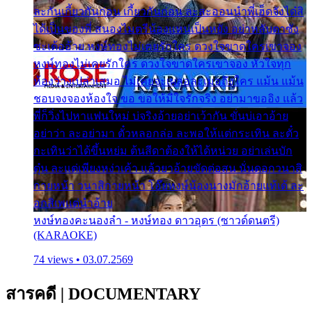
ละกันเกี้ยวกันก่อน เกี้ยวกันก่อน ละสะออนนำพี่เฮ็ดจังได๋สิ
ได้เป็นของพี่ สนองไมตรีน้องแหน่เป็นหยัง อย่าหลับตาซัง
ซะเด้ออ้าย หงษ์ทองไม่เคยรักใคร ดวงใจขาดใครเขาจอง
หงษ์ทองไม่เคยรักใคร ดวงใจขาดใครเขาจอง หัวใจทุก
ห้องว่างเปล่าเสมอ ไม่เคยจะเผลอละเมอถึงใคร แม้น แม้น
ชอบจงจองห้องใจ ขอ ขอให้มีใจรักจริง อย่ามาขออิง แล้ว
พี่ก็วิ่งไปหาแฟนใหม่ บ่จริงอ้ายอย่าเว้ากัน ขั่นบ่เอาอ้าย
อย่าว่า ละอย่ามา ตั๋วหลอกล่อ ละพอให้แต่กระเทิน ละตั๋ว
กะเทินว่าได้ขึ้นหย่ม ต้นสีดาต้องให้ได้หน่วย อย่าเล่นบัก
ตุ๋น ละแต่เพียงหง่าเค้า แล้วยาอ้ายขัดต่อสน นั่นดอกวนาสิ
กายหน้า วนาสิกายหน้า โอ๊ยหงษ์น้องนางมักอ้ายแท้เด้ ละ
อกสิเพแต่นำอ้าย
หงษ์ทองคะนองลำ - หงษ์ทอง ดาวอุดร (ซาวด์ดนตรี)
(KARAOKE)
74 views • 03.07.2569
สารคดี
|
DOCUMENTARY