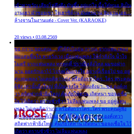
เข้าพาขวัญ เสียงโห่ตึงตึง มันซึ้ง อยู่แก่ใจ มื้อใด๋หนอ สิเป็น
งานเฮา มัวซอยเขา ใจเฮาซิด้าน มันทรมาน จับจาน เอย…
ล้างจานในงานแต่ง - Cover Ver. (KARAOKE)
20 views • 03.08.2569
ขอ กราบ ขอบคุณ.... ที่ได้รับไออุ่น การุณ จากแฟน เพลง
ผมแสนชื่นใจ หายวังเวง เมื่อแฟนเพลง ให้กำลังใจ น้ำใจ
ไมตรี จากแฟนเพลง ทุกทุกที่ ปราณีหลั่งไหล ผมขอฝาก
นาม ยอดรักเอาไว้ โปรดเป็นแรงใจ อย่างนี้เรื่อยไป ขอ อยู่
คู่แฟนเพลง ไม่เคยคิดว่าเก่ง หรือดังกว่าใคร..ใคร พระคุณ
ผู้ฟัง เท่านั้นยิ่งใหญ่ ที่เป็นแรงใจ ให้ผมดังมา.. ขอ องค์เท
วา สถิตฟากฟ้ายิ่งใหญ่ คุ้มภัยให้ท่าน เถิดหนา ขอจงเชื่อ
ใจ ไว้เถิดว่า ตราบชั่วชีวา ไม่ลืมแฟนเพลง ขอ อยู่คู่แฟน
เพลง ไม่เคยคิดว่าเก่ง หรือดังกว่าใคร..ใคร พระคุณผู้ฟัง
เท่านั้นยิ่งใหญ่ ที่เป็นแรงใจ ให้ผมดังมา.. ขอ องค์เทวา
สถิตฟากฟ้ายิ่งใหญ่ คุ้มภัยให้ท่าน เถิดหนา ขอจงเชื่อใจ ไว้
เถิดว่า ตราบชั่วชีวา ไม่ลืมแฟนเพลง