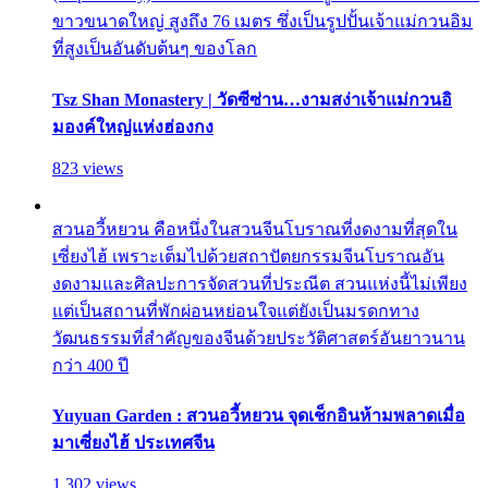
ขาวขนาดใหญ่ สูงถึง 76 เมตร ซึ่งเป็นรูปปั้นเจ้าแม่กวนอิม
ที่สูงเป็นอันดับต้นๆ ของโลก
Tsz Shan Monastery | วัดซีซ่าน…งามสง่าเจ้าแม่กวนอิ
มองค์ใหญ่แห่งฮ่องกง
823 views
สวนอวี้หยวน คือหนึ่งในสวนจีนโบราณที่งดงามที่สุดใน
เซี่ยงไฮ้ เพราะเต็มไปด้วยสถาปัตยกรรมจีนโบราณอัน
งดงามและศิลปะการจัดสวนที่ประณีต สวนแห่งนี้ไม่เพียง
แต่เป็นสถานที่พักผ่อนหย่อนใจแต่ยังเป็นมรดกทาง
วัฒนธรรมที่สำคัญของจีนด้วยประวัติศาสตร์อันยาวนาน
กว่า 400 ปี
Yuyuan Garden : สวนอวี้หยวน จุดเช็กอินห้ามพลาดเมื่อ
มาเซี่ยงไฮ้ ประเทศจีน
1,302 views