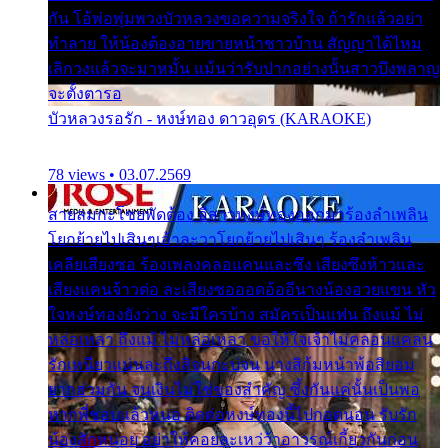
กัน โอ้พ่อพุ่มพวงบัวหลวงขอความจริงใจ ถ้ารักแล้วอย่า
ทำลาย ให้น้องต้องอายขายหน้าชาวบ้าน สัญญาได้ไหม
เลิกวงแล้วจะมาหมั้น แม้นว่ารับปากอย่างนั้นสาวบึงพลาญ
จะตั้งตารอ
บัวหลวงรอรัก - หงษ์ทอง ดาวอุดร (KARAOKE)
78 views • 03.07.2569
สายลมกะโชยพัดต้อง อีสาวหงษ์ทองออกมาร้องลำเพลิน
โยกย้ายไปเสินๆเอ้าละวาโยกย้ายไปเสินๆ ร้องลำเพลิน
เคลียเสียงซอ ร้องเพลงคลอแคนและซึง เสียงซึงห้าวและ
เสียงแคนจ้าวต่อ ละเสียงซอออดอ้ออีนางน้องอวยแขน หัว
ใจหงษ์ทองยังว่าง จะมีใครบ้าง สมัครเป็นแฟน ถึงแม้ ไม่
หล่อเหลา ถึงแม้ ไม่หล่อเหลา ขอให้ใจเจ้าไม่คลอนแคลน
รักเหนียวแน่นละถึงสิจนกะบ่จน นางสิก้มหน้าพ้อสิยอม
ยากฮ่วมกัน จนเงินไม่ใช่ของสำคัญ ซึ้งกันแค่นั้นเป็นพอ
หากพี่ชอบแล้วหนอ ติดต่อหงษ์ทองนี้ไปกอดนอน รับรัก
น้องสักหน่อย อย่าให้คอยละเหว่ว้าอาวรณ์เกี้ยวกันก่อน