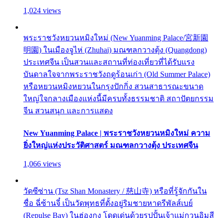
1,024 views
พระราชวังหยวนหมิงใหม่ (New Yuanming Palace/宮新園
明園) ในเมืองจูไห่ (Zhuhai) มณฑลกวางตุ้ง (Quangdong)
ประเทศจีน เป็นสวนและสถานที่ท่องเที่ยวที่ได้รับแรง
บันดาลใจจากพระราชวังฤดูร้อนเก่า (Old Summer Palace)
หรือหยวนหมิงหยวนในกรุงปักกิ่ง สวนสาธารณะขนาด
ใหญ่ใจกลางเมืองแห่งนี้มีครบทั้งธรรมชาติ สถาปัตยกรรม
จีน สวนสนุก และการแสดง
New Yuanming Palace | พระราชวังหยวนหมิงใหม่ ความ
ยิ่งใหญ่แห่งประวัติศาสตร์ มณฑลกวางตุ้ง ประเทศจีน
1,066 views
วัดซีซ่าน (Tsz Shan Monastery / 慈山寺) หรือที่รู้จักกันใน
ชื่อ ฉี่ซ้านจี๋ เป็นวัดพุทธที่ตั้งอยู่ริมชายหาดรีพัลส์เบย์
(Repulse Bay) ในฮ่องกง โดดเด่นด้วยรูปปั้นเจ้าแม่กวนอิมสี