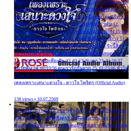
00:06:50 คน 4. 00:10:36 บุญเหลือเกิน 5. 00:13:58 ฝนหยาด
สุดท้าย 6. 00:17:30 ยาใจยาจก 7. 00:20:30 คิดดูให้ดี 8.
00:24:21 ลบรอยแผลรัก 9. 00:27:35 เหมือนใจโดนกรีด 10.
00:30:54 ขบวนการเปาเปียว 11. 00:34:05 คำรำพัน 12.
00:37:20 ปาหนัน 13. 00:40:37 ใจเจ้ากรรม 14. 00:44:15 จูบ
ฉันแล้วจงตายเสีย 15. 00:47:24 ขอสูมาเต๊อะ 16. 00:51:11
คนใจมาร 17. 00:54:50 คืนทรมาน 18. 00:58:25 รักนี้สีดำ
19. 01:01:44 ส่วนเกิน 20. 01:05:42 หยาดน้ำฝนหยดน้ำตา
21. 01:09:13 เหลือเพียงฝัน 22. 01:13:26 เขา 23. 01:16:37
ขอรักคืน 24. 01:19:56 คนเรารักกันยาก 25. 01:23:06 หัวใจ
เถื่อน 26. 01:26:45 อยู่เพื่อลูก
เพลงเพราะเสนาะดวงใจ - ดาวใจ ไพจิตร (Official Audio)
138 views • 10.07.2569
ไม่เคยรักใครแน่หรือ อยากเชื่อถือก็ไม่กล้า ติ๋มใช่คนสวย
ตรึงใจ ติ๋มใช่งามซึ้งตรึงตรา พี่หรือจะมาหมายร่วมชีวี ก็
คนเขาลืออื้อฉาว ว่าสาวๆรุมตอมพี่ ติ๋มอยากรับรักเหมือน