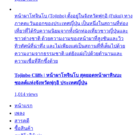
หน้าผาโทจินโบ (Tojinbo) ตั้งอยู่ในจังหวัดฟุกุอิ (Fukui) ทาง
ภาคตะวันออกของประเทศญี่ปุ่น เป็นหนึ่งในสถานที่ท่อง
เที่ยวที่ได้รับความนิยมจากทั้งนักท่องเที่ยวชาวญี่ปุ่นและ
ชาวต่างชาติ ด้วยความงามของหน้าผาที่สูงชันและวิว
ทิวทัศน์ที่น่าทึ่ง และไม่เพียงแต่เป็นสถานที่ที่เต็มไปด้วย
ความงามจากธรรมชาติ แต่ยังแฝงไปด้วยตำนานและ
ความเชื่อที่ลึกซึ้งด้วย
Tojinbo Cliffs | หน้าผาโทจินโบ สุดยอดหน้าผาหินบะ
ซอลต์แห่งจังหวัดฟุกุอิ ประเทศญี่ปุ่น
1,014 views
หน้าแรก
เพลง
สารคดี
ซื้อสินค้า