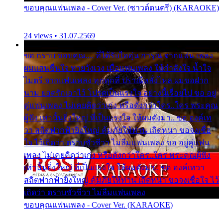
ขอบคุณแฟนเพลง - Cover Ver. (ซาวด์ดนตรี) (KARAOKE)
24 views • 31.07.2569
ขอ กราบ ขอบคุณ.... ที่ได้รับไออุ่น การุณ จากแฟน เพลง
ผมแสนชื่นใจ หายวังเวง เมื่อแฟนเพลง ให้กำลังใจ น้ำใจ
ไมตรี จากแฟนเพลง ทุกทุกที่ ปราณีหลั่งไหล ผมขอฝาก
นาม ยอดรักเอาไว้ โปรดเป็นแรงใจ อย่างนี้เรื่อยไป ขอ อยู่
คู่แฟนเพลง ไม่เคยคิดว่าเก่ง หรือดังกว่าใคร..ใคร พระคุณ
ผู้ฟัง เท่านั้นยิ่งใหญ่ ที่เป็นแรงใจ ให้ผมดังมา.. ขอ องค์เท
วา สถิตฟากฟ้ายิ่งใหญ่ คุ้มภัยให้ท่าน เถิดหนา ขอจงเชื่อ
ใจ ไว้เถิดว่า ตราบชั่วชีวา ไม่ลืมแฟนเพลง ขอ อยู่คู่แฟน
เพลง ไม่เคยคิดว่าเก่ง หรือดังกว่าใคร..ใคร พระคุณผู้ฟัง
เท่านั้นยิ่งใหญ่ ที่เป็นแรงใจ ให้ผมดังมา.. ขอ องค์เทวา
สถิตฟากฟ้ายิ่งใหญ่ คุ้มภัยให้ท่าน เถิดหนา ขอจงเชื่อใจ ไว้
เถิดว่า ตราบชั่วชีวา ไม่ลืมแฟนเพลง
ขอบคุณแฟนเพลง - Cover Ver. (KARAOKE)