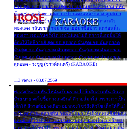
ยอด สุดยอด สุดยอด มันสุดยอด แอบหลงรักสาวราม ที่พัก
ห้องเช่า เธอผิวขาวผมยาว ปากแดงแหลงกลาง ถูกสเป็ก
จริงเธอ อยู่ห้องข้างข้าง อยากเข้าไปแหลงกลาง กลัว
ทองแดง กลับจากรามมาเจอ เธอมาซื้อข้าว แต่ก่อนนั้น
สองเรา เจอะกันครั้งใด เธอไม่เคยไยดี คราวนี้เธอยิ้มให้
ต้องให้ใส่ลีวายส์ สุดยอด สุดยอด มันสุดยอด มันสุดยอด
มันสุดยอด มันสุดยอด มันสุดยอด มันสุดยอด มันสุดยอด
มันสุดยอด มันสุดยอด มันสุดยอด มันสุดยอด มันสุดยอด
สุดยอด - วงซูซู (ซาวด์ดนตรี) (KARAOKE)
113 views • 03.07.2569
พ่อส่งเงินสามพัน ให้ฉันเรียนราม ได้อีกสักสามพัน ฉันคง
บ๊าย บาย จะไปซื้อกางเกงยีนส์ ลีวายส์มาใส่ เพราะเราเป็น
เด็กใต้ ลีวายส์อย่างเดียว อยากจะโชว์ถึงหิวโซ เด็กใต้ก็ไม่
หวั่น ตกตัวละหลายพัน กัดฟันซื้อมา ให้เด็กเทพเหลียวมอง
และต้องรู้ว่า เด็กใต้ไม่ธรรมดา แต่สุดยอด เดินโยกย้ายเย
ยวน กวนโอ๊ยพอได้ เพราะว่านุ่งลีวายส์ ตัวใหม่ใส่มา เดิน