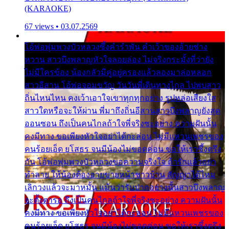
(KARAOKE)
67 views • 03.07.2569
โอ้พ่อพุ่มพวงบัวหลวงซึ้งคำรำพัน คำเว้าของอ้ายช่าง
หวาน สาวบึงพลาญหัวใจลอยล่อง ไม่จริงกระมั้งที่ว่ายัง
ไม่มีใครข้อง น้องกลัวมีคู่อยู่ครองแล้วลองมาล่อหลอก
สาวอีสาน โอ้พ่อจอมขวัญ วันวันพี่เดินทางไกล ไปพบสาว
ถิ่นไหนไหน คงเว้าเอาใจเขาทุกทุกอย่าง รูปหล่อเสียงใส
สาวใดหรือจะให้ผ่าน พี่มาถึงถิ่นอีสานสาวบึงพลาญยังสุด
ออนซอน ถึงเป็นคนไกลถ้าใจพี่จริงซะอย่าง ความฝันนั้น
คงมีทาง ขอเพียงหัวใจอย่าได้กะล่อน ไม่มีแหวนเพชรของ
คนร้อยเอ็ด ยโสธร จนมีน้องไม่ขอดค่อน ขอให้เราซึ้งตรึง
กัน โอ้พ่อพุ่มพวงบัวหลวงขอความจริงใจ ถ้ารักแล้วอย่า
ทำลาย ให้น้องต้องอายขายหน้าชาวบ้าน สัญญาได้ไหม
เลิกวงแล้วจะมาหมั้น แม้นว่ารับปากอย่างนั้นสาวบึงพลาญ
จะตั้งตารอ ถึงเป็นคนไกลถ้าใจพี่จริงซะอย่าง ความฝันนั้น
คงมีทาง ขอเพียงหัวใจอย่าได้กะล่อน ไม่มีแหวนเพชรของ
คนร้อยเอ็ด ยโสธร จนมีน้องไม่ขอดค่อน ขอให้เราซึ้งตรึง