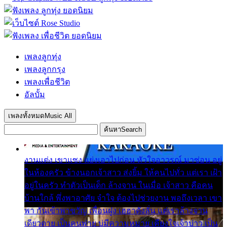
เพลงลูกทุ่ง
เพลงลูกกรุง
เพลงเพื่อชีวิต
อัลบั้ม
เพลงทั้งหมด
Music All
ค้นหา
Search
งานแต่ง เขาแซง แย่งเอาไปก่อน หัวใจอาวรณ์ มาซ่อน อยู่
ในห้องครัว ข้างนอกเจ้าสาว ส่งยิ้ม ให้คนไปทั่ว แต่เรา เฝ้า
อยู่ในครัว ทำตัวเป็นเด็ก ล้างจาน ในเมื่อ เจ้าสาว คือคน
บ้านใกล้ พึ่งพาอาศัย จำใจ ต้องไปช่วยงาน พอถึงเวลา เขา
พา กันเข้าพาขวัญ เพื่อนฝูง เฮฮาดังลั่น แต่เราล้างจาน
เดียวดาย เป็นคนพ่าย บ่มีความหมาย เคียงใจเจ้าบ่าว เป็น