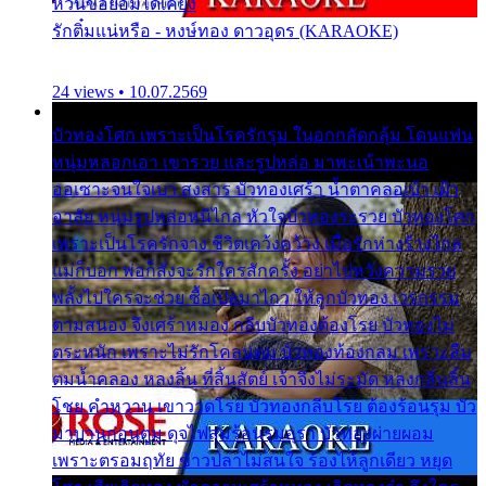
หวั่นขอยอมได้เคียง
รักติ๋มแน่หรือ - หงษ์ทอง ดาวอุดร (KARAOKE)
24 views • 10.07.2569
บัวทองโศก เพราะเป็นโรครักรุม ในอกกลัดกลุ้ม โดนแฟน
หนุ่มหลอกเอา เขารวย และรูปหล่อ มาพะเน้าพะนอ
ออเซาะจนใจเบา สงสาร บัวทองเศร้า น้ำตาคลอเบ้า เฝ้า
อาลัย หนุ่มรูปหล่อหนีไกล หัวใจบัวทองระรวย บัวทองโศก
เพราะเป็นโรครักจาง ชีวิตเคว้งคว้าง เมื่อรักห่างร้างไกล
แม่ก็บอก พ่อก็สั่งจะรักใครสักครั้ง อย่าไปหวังความรวย
พลั้งไปใครจะช่วย ซื้อเปลมาไกว ให้ลูกบัวทอง เวรกรรม
ตามสนอง จึงเศร้าหมอง กลีบบัวทองต้องโรย บัวทองไม่
ตระหนัก เพราะไม่รักโคลนตม บัวทองท้องกลม เพราะลืม
ตมน้ำคลอง หลงลิ้น ที่สิ้นสัตย์ เจ้าจึงไม่ระมัด หลงกลิ่นลิ้น
โชย คำหวาน เขาวาดโรย บัวทองกลีบโรย ต้องร้อนรุม บัว
มาบานก่อนตูม ดุจไฟสุมร้อนรุมอุรา บัวทองผ่ายผอม
เพราะตรอมฤทัย ข้าวปลาไม่สนใจ ร้องไห้ลูกเดียว หยุด