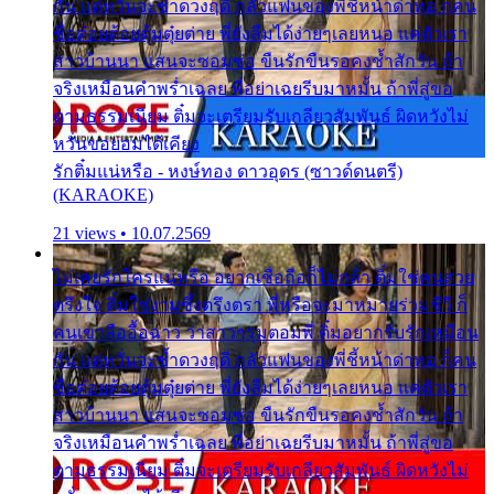
กัน แต่หวั่นจะช้ำดวงฤดี กลัวแฟนของพี่ชี้หน้าด่าทอ ก็คน
ชื่อต๋อยต้อยตุ้มตุ๋ยต่าย พี่ยังลืมได้ง่ายๆเลยหนอ แค่ตัวเรา
สาวบ้านนา แสนจะซอมซ่อ ขืนรักขืนรอคงช้ำสักวัน ถ้า
จริงเหมือนคำพร่ำเฉลย พี่อย่าเฉยรีบมาหมั้น ถ้าพี่สู่ขอ
ตามธรรมเนียม ติ๋มจะเตรียมรับเกลียวสัมพันธ์ ผิดหวังไม่
หวั่นขอยอมได้เคียง
รักติ๋มแน่หรือ - หงษ์ทอง ดาวอุดร (ซาวด์ดนตรี)
(KARAOKE)
21 views • 10.07.2569
ไม่เคยรักใครแน่หรือ อยากเชื่อถือก็ไม่กล้า ติ๋มใช่คนสวย
ตรึงใจ ติ๋มใช่งามซึ้งตรึงตรา พี่หรือจะมาหมายร่วมชีวี ก็
คนเขาลืออื้อฉาว ว่าสาวๆรุมตอมพี่ ติ๋มอยากรับรักเหมือน
กัน แต่หวั่นจะช้ำดวงฤดี กลัวแฟนของพี่ชี้หน้าด่าทอ ก็คน
ชื่อต๋อยต้อยตุ้มตุ๋ยต่าย พี่ยังลืมได้ง่ายๆเลยหนอ แค่ตัวเรา
สาวบ้านนา แสนจะซอมซ่อ ขืนรักขืนรอคงช้ำสักวัน ถ้า
จริงเหมือนคำพร่ำเฉลย พี่อย่าเฉยรีบมาหมั้น ถ้าพี่สู่ขอ
ตามธรรมเนียม ติ๋มจะเตรียมรับเกลียวสัมพันธ์ ผิดหวังไม่