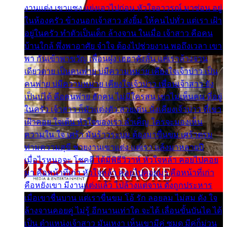
งานแต่ง เขาแซง แย่งเอาไปก่อน หัวใจอาวรณ์ มาซ่อน อยู่
ในห้องครัว ข้างนอกเจ้าสาว ส่งยิ้ม ให้คนไปทั่ว แต่เรา เฝ้า
อยู่ในครัว ทำตัวเป็นเด็ก ล้างจาน ในเมื่อ เจ้าสาว คือคน
บ้านใกล้ พึ่งพาอาศัย จำใจ ต้องไปช่วยงาน พอถึงเวลา เขา
พา กันเข้าพาขวัญ เพื่อนฝูง เฮฮาดังลั่น แต่เราล้างจาน
เดียวดาย เป็นคนพ่าย บ่มีความหมาย เคียงใจเจ้าบ่าว เป็น
คนพ่าย บ่มีความหมาย เคียงใจเจ้าบ่าว เพื่อนเจ้าสาว ยัง
เป็นบ่ได้ คือคนพ่าย ฮักคน ไม่มีใครสน เขาไม่เห็นคน ที่อยู่
ในครัว เจ้าสาว ก็มัวแต่งตัว สวยเด่น นั่งเคียงเจ้าบ่าว ที่เขา
เฝ้าคอย ใจเต้น หัวใจของเรา ลำเค็ญ ใครจะมองเห็น
ความใน ใจ เศร้า มันร้าวระบม ต้องมาขื่นขม เศร้าตรม
ท่ามความสุขี ช่วยงานเขาแต่ง แต่เรา แล้งมาหลายปี
เมื่อไรหนอจะ โชคดี ได้มีพิธีวิวาห์ หัวใจหล้า คอยไปคอย
มา คือหน้าที่เก่า หัวใจหล้า คอยไปคอยมา คือหน้าที่เก่า
คือหยังเขา มีงานแต่งแล้ว ไปล้างแต่จาน ดั่งถูกประหาร
เมื่อเขาชื่นบาน แต่เราขื่นขม โอ้ รัก ลอยลม ไม่สม ดัง ใจ
ล้างจานคอยคู่ ไม่รู้ อีกนานเท่าใด จะได้ เลื่อนขั้นบันได ได้
เป็น ตำแหน่งเจ้าสาว มันเหงา เห็นเขามีคู่ ซมดู มีคู่ก็ม่วน