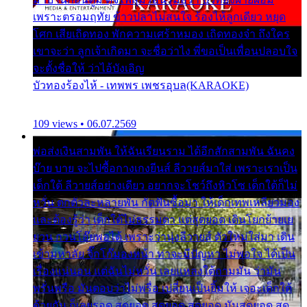
เพราะตรอมฤทัย ข้าวปลาไม่สนใจ ร้องไห้ลูกเดียว หยุด
โศก เสียเถิดทอง พักความเศร้าหมอง เถิดทองจ๋า ถึงใคร
เขาจะว่า ลูกเจ้าเกิดมา จะชื่อว่าไง พี่ขอเป็นเพื่อนปลอบใจ
จะตั้งชื่อให้ ว่าไอ้บังเอิญ
บัวทองร้องไห้ - เทพพร เพชรอุบล(KARAOKE)
109 views • 06.07.2569
พ่อส่งเงินสามพัน ให้ฉันเรียนราม ได้อีกสักสามพัน ฉันคง
บ๊าย บาย จะไปซื้อกางเกงยีนส์ ลีวายส์มาใส่ เพราะเราเป็น
เด็กใต้ ลีวายส์อย่างเดียว อยากจะโชว์ถึงหิวโซ เด็กใต้ก็ไม่
หวั่น ตกตัวละหลายพัน กัดฟันซื้อมา ให้เด็กเทพเหลียวมอง
และต้องรู้ว่า เด็กใต้ไม่ธรรมดา แต่สุดยอด เดินโยกย้ายเย
ยวน กวนโอ๊ยพอได้ เพราะว่านุ่งลีวายส์ ตัวใหม่ใส่มา เดิน
เข้ามหาลัย จิ๊กโก๊มองหน้า ท่าจะมีปัญหา ไม่พอใจ ได้เป็น
เรื่องแน่นอน แต่ฉันไม่หวั่น เลยแหลงใต้ถามมัน ว่ามัน
พรั่นพรือ มันตอบว่าไม่พรื่อ เปลี่ยนเป็นยิ้มให้ เจอะเด็กใต้
ด้วยกัน ก็เลยรอด สุดยอด สุดยอด สุดยอด มันสุดยอด สุด