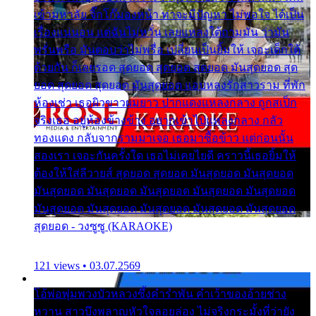
เข้ามหาลัย จิ๊กโก๊มองหน้า ท่าจะมีปัญหา ไม่พอใจ ได้เป็น
เรื่องแน่นอน แต่ฉันไม่หวั่น เลยแหลงใต้ถามมัน ว่ามัน
พรั่นพรือ มันตอบว่าไม่พรื่อ เปลี่ยนเป็นยิ้มให้ เจอะเด็กใต้
ด้วยกัน ก็เลยรอด สุดยอด สุดยอด สุดยอด มันสุดยอด สุด
ยอด สุดยอด สุดยอด มันสุดยอด แอบหลงรักสาวราม ที่พัก
ห้องเช่า เธอผิวขาวผมยาว ปากแดงแหลงกลาง ถูกสเป็ก
จริงเธอ อยู่ห้องข้างข้าง อยากเข้าไปแหลงกลาง กลัว
ทองแดง กลับจากรามมาเจอ เธอมาซื้อข้าว แต่ก่อนนั้น
สองเรา เจอะกันครั้งใด เธอไม่เคยไยดี คราวนี้เธอยิ้มให้
ต้องให้ใส่ลีวายส์ สุดยอด สุดยอด มันสุดยอด มันสุดยอด
มันสุดยอด มันสุดยอด มันสุดยอด มันสุดยอด มันสุดยอด
มันสุดยอด มันสุดยอด มันสุดยอด มันสุดยอด มันสุดยอด
สุดยอด - วงซูซู (KARAOKE)
121 views • 03.07.2569
โอ้พ่อพุ่มพวงบัวหลวงซึ้งคำรำพัน คำเว้าของอ้ายช่าง
หวาน สาวบึงพลาญหัวใจลอยล่อง ไม่จริงกระมั้งที่ว่ายัง