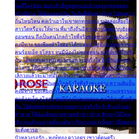
ไม่มีใครข้อง น้องกลัวมีคู่อยู่ครองแล้วลองมาล่อหลอก
สาวอีสาน โอ้พ่อจอมขวัญ วันวันพี่เดินทางไกล ไปพบสาว
ถิ่นไหนไหน คงเว้าเอาใจเขาทุกทุกอย่าง รูปหล่อเสียงใส
สาวใดหรือจะให้ผ่าน พี่มาถึงถิ่นอีสานสาวบึงพลาญยังสุด
ออนซอน ถึงเป็นคนไกลถ้าใจพี่จริงซะอย่าง ความฝันนั้น
คงมีทาง ขอเพียงหัวใจอย่าได้กะล่อน ไม่มีแหวนเพชรของ
คนร้อยเอ็ด ยโสธร จนมีน้องไม่ขอดค่อน ขอให้เราซึ้งตรึง
กัน โอ้พ่อพุ่มพวงบัวหลวงขอความจริงใจ ถ้ารักแล้วอย่า
ทำลาย ให้น้องต้องอายขายหน้าชาวบ้าน สัญญาได้ไหม
เลิกวงแล้วจะมาหมั้น แม้นว่ารับปากอย่างนั้นสาวบึงพลาญ
จะตั้งตารอ ถึงเป็นคนไกลถ้าใจพี่จริงซะอย่าง ความฝันนั้น
คงมีทาง ขอเพียงหัวใจอย่าได้กะล่อน ไม่มีแหวนเพชรของ
คนร้อยเอ็ด ยโสธร จนมีน้องไม่ขอดค่อน ขอให้เราซึ้งตรึง
กัน โอ้พ่อพุ่มพวงบัวหลวงขอความจริงใจ ถ้ารักแล้วอย่า
ทำลาย ให้น้องต้องอายขายหน้าชาวบ้าน สัญญาได้ไหม
เลิกวงแล้วจะมาหมั้น แม้นว่ารับปากอย่างนั้นสาวบึงพลาญ
จะตั้งตารอ
บัวหลวงรอรัก - หงษ์ทอง ดาวอุดร (ซาวด์ดนตรี)