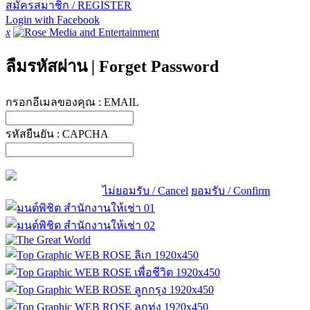
สมัครสมาชิก / REGISTER
Login with Facebook
x
ลืมรหัสผ่าน
|
Forget Password
กรอกอีเมลของคุณ :
EMAIL
รหัสยืนยัน :
CAPCHA
ไม่ยอมรับ / Cancel
ยอมรับ / Confirm