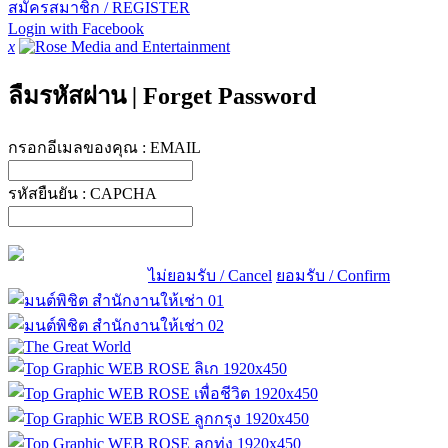
สมัครสมาชิก / REGISTER
Login with Facebook
x
ลืมรหัสผ่าน
|
Forget Password
กรอกอีเมลของคุณ :
EMAIL
รหัสยืนยัน :
CAPCHA
ไม่ยอมรับ / Cancel
ยอมรับ / Confirm