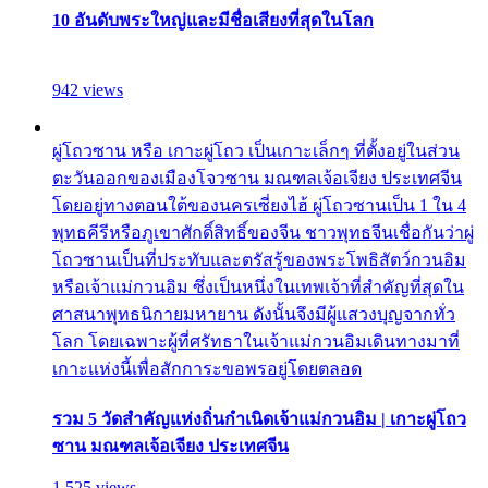
10 อันดับพระใหญ่และมีชื่อเสียงที่สุดในโลก
942 views
ผู่โถวซาน หรือ เกาะผู่โถว เป็นเกาะเล็กๆ ที่ตั้งอยู่ในส่วน
ตะวันออกของเมืองโจวซาน มณฑลเจ้อเจียง ประเทศจีน
โดยอยู่ทางตอนใต้ของนครเซี่ยงไฮ้ ผู่โถวซานเป็น 1 ใน 4
พุทธคีรีหรือภูเขาศักดิ์สิทธิ์ของจีน ชาวพุทธจีนเชื่อกันว่าผู่
โถวซานเป็นที่ประทับและตรัสรู้ของพระโพธิสัตว์กวนอิม
หรือเจ้าแม่กวนอิม ซึ่งเป็นหนึ่งในเทพเจ้าที่สำคัญที่สุดใน
ศาสนาพุทธนิกายมหายาน ดังนั้นจึงมีผู้แสวงบุญจากทั่ว
โลก โดยเฉพาะผู้ที่ศรัทธาในเจ้าแม่กวนอิมเดินทางมาที่
เกาะแห่งนี้เพื่อสักการะขอพรอยู่โดยตลอด
รวม 5 วัดสำคัญแห่งถิ่นกำเนิดเจ้าแม่กวนอิม | เกาะผู่โถว
ซาน มณฑลเจ้อเจียง ประเทศจีน
1,525 views