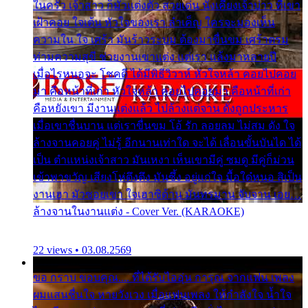
ในครัว เจ้าสาว ก็มัวแต่งตัว สวยเด่น นั่งเคียงเจ้าบ่าว ที่เขา
เฝ้าคอย ใจเต้น หัวใจของเรา ลำเค็ญ ใครจะมองเห็น
ความใน ใจ เศร้า มันร้าวระบม ต้องมาขื่นขม เศร้าตรม
ท่ามความสุขี ช่วยงานเขาแต่ง แต่เรา แล้งมาหลายปี
เมื่อไรหนอจะ โชคดี ได้มีพิธีวิวาห์ หัวใจหล้า คอยไปคอย
มา คือหน้าที่เก่า หัวใจหล้า คอยไปคอยมา คือหน้าที่เก่า
คือหยังเขา มีงานแต่งแล้ว ไปล้างแต่จาน ดั่งถูกประหาร
เมื่อเขาชื่นบาน แต่เราขื่นขม โอ้ รัก ลอยลม ไม่สม ดัง ใจ
ล้างจานคอยคู่ ไม่รู้ อีกนานเท่าใด จะได้ เลื่อนขั้นบันได ได้
เป็น ตำแหน่งเจ้าสาว มันเหงา เห็นเขามีคู่ ซมดู มีคู่ก็ม่วน
เข้าพาขวัญ เสียงโห่ตึงตึง มันซึ้ง อยู่แก่ใจ มื้อใด๋หนอ สิเป็น
งานเฮา มัวซอยเขา ใจเฮาซิด้าน มันทรมาน จับจาน เอย…
ล้างจานในงานแต่ง - Cover Ver. (KARAOKE)
22 views • 03.08.2569
ขอ กราบ ขอบคุณ.... ที่ได้รับไออุ่น การุณ จากแฟน เพลง
ผมแสนชื่นใจ หายวังเวง เมื่อแฟนเพลง ให้กำลังใจ น้ำใจ