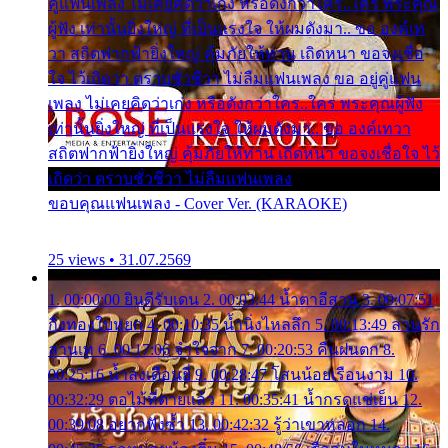
คู่แฟนเพลง ไม่เคยคิดว่าเก่ง หรือดังกว่าใคร..ใคร พระคุณ
ผู้ฟัง เท่านั้นยิ่งใหญ่ ที่เป็นแรงใจ ให้ผมดังมา.. ขอ องค์เท
วา สถิตฟากฟ้ายิ่งใหญ่ คุ้มภัยให้ท่าน เถิดหนา ขอจงเชื่อ
ใจ ไว้เถิดว่า ตราบชั่วชีวา ไม่ลืมแฟนเพลง ขอ อยู่คู่แฟน
เพลง ไม่เคยคิดว่าเก่ง หรือดังกว่าใคร..ใคร พระคุณผู้ฟัง
เท่านั้นยิ่งใหญ่ ที่เป็นแรงใจ ให้ผมดังมา.. ขอ องค์เทวา
สถิตฟากฟ้ายิ่งใหญ่ คุ้มภัยให้ท่าน เถิดหนา ขอจงเชื่อใจ ไว้
เถิดว่า ตราบชั่วชีวา ไม่ลืมแฟนเพลง
ขอบคุณแฟนเพลง - Cover Ver. (KARAOKE)
25 views • 31.07.2569
1. 00:00:00 ยินดีรับเดน 2. 00:03:44 น้ำตาอีสาน 3. 00:07:51
กิ่งทองใบหยก 4. 00:10:35 น้ำนิ่งไหลลึก 5. 00:13:49 ลานรัก
ลานเท 6. 00:17:06 จำใจจาก 7. 00:20:53 คืนฝนตก 8.
00:25:16 น้ำลงเดือนยี่ 9. 00:28:47 โสนน้อยเรือนงาม 10.
00:32:29 ตอไม้ที่ตายแล้ว 11. 00:35:41 น้ำกรดแช่เย็น 12.
00:39:08 อยากฟังซ้ำ 13. 00:42:32 รู้ว่าเขาหลอก 14.