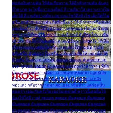
พ่อส่งเงินสามพัน ให้ฉันเรียนราม ได้อีกสักสามพัน ฉันคง
บ๊าย บาย จะไปซื้อกางเกงยีนส์ ลีวายส์มาใส่ เพราะเราเป็น
เด็กใต้ ลีวายส์อย่างเดียว อยากจะโชว์ถึงหิวโซ เด็กใต้ก็ไม่
หวั่น ตกตัวละหลายพัน กัดฟันซื้อมา ให้เด็กเทพเหลียวมอง
และต้องรู้ว่า เด็กใต้ไม่ธรรมดา แต่สุดยอด เดินโยกย้ายเย
ยวน กวนโอ๊ยพอได้ เพราะว่านุ่งลีวายส์ ตัวใหม่ใส่มา เดิน
เข้ามหาลัย จิ๊กโก๊มองหน้า ท่าจะมีปัญหา ไม่พอใจ ได้เป็น
เรื่องแน่นอน แต่ฉันไม่หวั่น เลยแหลงใต้ถามมัน ว่ามัน
พรั่นพรือ มันตอบว่าไม่พรื่อ เปลี่ยนเป็นยิ้มให้ เจอะเด็กใต้
ด้วยกัน ก็เลยรอด สุดยอด สุดยอด สุดยอด มันสุดยอด สุด
ยอด สุดยอด สุดยอด มันสุดยอด แอบหลงรักสาวราม ที่พัก
ห้องเช่า เธอผิวขาวผมยาว ปากแดงแหลงกลาง ถูกสเป็ก
จริงเธอ อยู่ห้องข้างข้าง อยากเข้าไปแหลงกลาง กลัว
ทองแดง กลับจากรามมาเจอ เธอมาซื้อข้าว แต่ก่อนนั้น
สองเรา เจอะกันครั้งใด เธอไม่เคยไยดี คราวนี้เธอยิ้มให้
ต้องให้ใส่ลีวายส์ สุดยอด สุดยอด มันสุดยอด มันสุดยอด
มันสุดยอด มันสุดยอด มันสุดยอด มันสุดยอด มันสุดยอด
มันสุดยอด มันสุดยอด มันสุดยอด มันสุดยอด มันสุดยอด