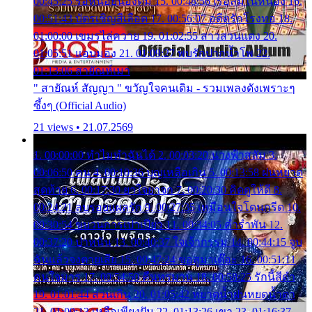
00:45:25 รอหน่อยน้องติ๋ม 15. 00:48:56 เรือล่มในหนอง 16.
00:51:43 บัตรเชิญสีเลือด 17. 00:56:07 อดีตรักโรงทอ 18.
01:00:00 เขมรไล่ควาย 19. 01:02:55 สาวสวนแตง 20.
01:05:51 แอบมอง 21. 01:09:27 พบรักปากน้ำโพ 22.
01:13:06 สายัณห์เมา
" สายัณห์ สัญญา " ขวัญใจคนเดิม - รวมเพลงดังเพราะๆ
ซึ้งๆ (Official Audio)
21 views • 21.07.2569
1. 00:00:00 ทำไมทำฉันได้ 2. 00:03:20 นางฟ้าสลัม 3.
00:06:50 คน 4. 00:10:36 บุญเหลือเกิน 5. 00:13:58 ฝนหยาด
สุดท้าย 6. 00:17:30 ยาใจยาจก 7. 00:20:30 คิดดูให้ดี 8.
00:24:21 ลบรอยแผลรัก 9. 00:27:35 เหมือนใจโดนกรีด 10.
00:30:54 ขบวนการเปาเปียว 11. 00:34:05 คำรำพัน 12.
00:37:20 ปาหนัน 13. 00:40:37 ใจเจ้ากรรม 14. 00:44:15 จูบ
ฉันแล้วจงตายเสีย 15. 00:47:24 ขอสูมาเต๊อะ 16. 00:51:11
คนใจมาร 17. 00:54:50 คืนทรมาน 18. 00:58:25 รักนี้สีดำ
19. 01:01:44 ส่วนเกิน 20. 01:05:42 หยาดน้ำฝนหยดน้ำตา
21. 01:09:13 เหลือเพียงฝัน 22. 01:13:26 เขา 23. 01:16:37