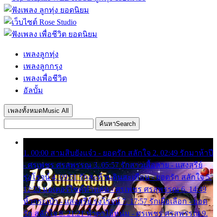
เพลงลูกทุ่ง
เพลงลูกกรุง
เพลงเพื่อชีวิต
อัลบั้ม
เพลงทั้งหมด
Music All
ค้นหา
Search
1. 00:00 สามสิบยังแจ๋ว - ยอดรัก สลักใจ 2. 02:49 รักมาห้าปี
- ศรเพชร ศรสุพรรณ 3. 05:57 รักสาวเสื้อลาย - แสงสุรีย์
รุ่งโรจน์ 4. 09:51 รักสะท้านดินสะเทือน - ยอดรัก สลักใจ 5.
12:23 มอเตอร์ไซค์ทำหล่น - ศรเพชร ศรสุพรรณ 6. 14:49
หิ้วกระเป๋า - แสงสุรีย์ รุ่งโรจน์ 7. 17:57 รักเผื่อเลือก - ยอด
รัก สลักใจ 8. 21:21 น้ำตาไอ้หนุ่ม - ศรเพชร ศรสุพรรณ 9.