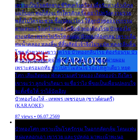
เพราะเป็นโรครักจาง ชีวิตเคว้งคว้าง เมื่อรักห่างร้างไกล
แม่ก็บอก พ่อก็สั่งจะรักใครสักครั้ง อย่าไปหวังความรวย
พลั้งไปใครจะช่วย ซื้อเปลมาไกว ให้ลูกบัวทอง เวรกรรม
ตามสนอง จึงเศร้าหมอง กลีบบัวทองต้องโรย บัวทองไม่
ตระหนัก เพราะไม่รักโคลนตม บัวทองท้องกลม เพราะลืม
ตมน้ำคลอง หลงลิ้น ที่สิ้นสัตย์ เจ้าจึงไม่ระมัด หลงกลิ่นลิ้น
โชย คำหวาน เขาวาดโรย บัวทองกลีบโรย ต้องร้อนรุม บัว
มาบานก่อนตูม ดุจไฟสุมร้อนรุมอุรา บัวทองผ่ายผอม
เพราะตรอมฤทัย ข้าวปลาไม่สนใจ ร้องไห้ลูกเดียว หยุด
โศก เสียเถิดทอง พักความเศร้าหมอง เถิดทองจ๋า ถึงใคร
เขาจะว่า ลูกเจ้าเกิดมา จะชื่อว่าไง พี่ขอเป็นเพื่อนปลอบใจ
จะตั้งชื่อให้ ว่าไอ้บังเอิญ
บัวทองร้องไห้ - เทพพร เพชรอุบล (ซาวด์ดนตรี)
(KARAOKE)
87 views • 06.07.2569
บัวทองโศก เพราะเป็นโรครักรุม ในอกกลัดกลุ้ม โดนแฟน
หนุ่มหลอกเอา เขารวย และรูปหล่อ มาพะเน้าพะนอ