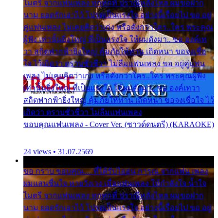
ไมตรี จากแฟนเพลง ทุกทุกที่ ปราณีหลั่งไหล ผมขอฝาก
นาม ยอดรักเอาไว้ โปรดเป็นแรงใจ อย่างนี้เรื่อยไป ขอ อยู่
คู่แฟนเพลง ไม่เคยคิดว่าเก่ง หรือดังกว่าใคร..ใคร พระคุณ
ผู้ฟัง เท่านั้นยิ่งใหญ่ ที่เป็นแรงใจ ให้ผมดังมา.. ขอ องค์เท
วา สถิตฟากฟ้ายิ่งใหญ่ คุ้มภัยให้ท่าน เถิดหนา ขอจงเชื่อ
ใจ ไว้เถิดว่า ตราบชั่วชีวา ไม่ลืมแฟนเพลง ขอ อยู่คู่แฟน
เพลง ไม่เคยคิดว่าเก่ง หรือดังกว่าใคร..ใคร พระคุณผู้ฟัง
เท่านั้นยิ่งใหญ่ ที่เป็นแรงใจ ให้ผมดังมา.. ขอ องค์เทวา
สถิตฟากฟ้ายิ่งใหญ่ คุ้มภัยให้ท่าน เถิดหนา ขอจงเชื่อใจ ไว้
เถิดว่า ตราบชั่วชีวา ไม่ลืมแฟนเพลง
ขอบคุณแฟนเพลง - Cover Ver. (ซาวด์ดนตรี) (KARAOKE)
24 views • 31.07.2569
ขอ กราบ ขอบคุณ.... ที่ได้รับไออุ่น การุณ จากแฟน เพลง
ผมแสนชื่นใจ หายวังเวง เมื่อแฟนเพลง ให้กำลังใจ น้ำใจ
ไมตรี จากแฟนเพลง ทุกทุกที่ ปราณีหลั่งไหล ผมขอฝาก
นาม ยอดรักเอาไว้ โปรดเป็นแรงใจ อย่างนี้เรื่อยไป ขอ อยู่