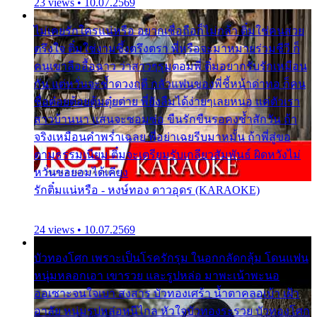
23 views • 10.07.2569
ไม่เคยรักใครแน่หรือ อยากเชื่อถือก็ไม่กล้า ติ๋มใช่คนสวย
ตรึงใจ ติ๋มใช่งามซึ้งตรึงตรา พี่หรือจะมาหมายร่วมชีวี ก็
คนเขาลืออื้อฉาว ว่าสาวๆรุมตอมพี่ ติ๋มอยากรับรักเหมือน
กัน แต่หวั่นจะช้ำดวงฤดี กลัวแฟนของพี่ชี้หน้าด่าทอ ก็คน
ชื่อต๋อยต้อยตุ้มตุ๋ยต่าย พี่ยังลืมได้ง่ายๆเลยหนอ แค่ตัวเรา
สาวบ้านนา แสนจะซอมซ่อ ขืนรักขืนรอคงช้ำสักวัน ถ้า
จริงเหมือนคำพร่ำเฉลย พี่อย่าเฉยรีบมาหมั้น ถ้าพี่สู่ขอ
ตามธรรมเนียม ติ๋มจะเตรียมรับเกลียวสัมพันธ์ ผิดหวังไม่
หวั่นขอยอมได้เคียง
รักติ๋มแน่หรือ - หงษ์ทอง ดาวอุดร (KARAOKE)
24 views • 10.07.2569
บัวทองโศก เพราะเป็นโรครักรุม ในอกกลัดกลุ้ม โดนแฟน
หนุ่มหลอกเอา เขารวย และรูปหล่อ มาพะเน้าพะนอ
ออเซาะจนใจเบา สงสาร บัวทองเศร้า น้ำตาคลอเบ้า เฝ้า
อาลัย หนุ่มรูปหล่อหนีไกล หัวใจบัวทองระรวย บัวทองโศก