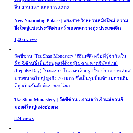
จีน สวนสนุก และการแสดง
New Yuanming Palace | พระราชวังหยวนหมิงใหม่ ความ
ยิ่งใหญ่แห่งประวัติศาสตร์ มณฑลกวางตุ้ง ประเทศจีน
1,066 views
วัดซีซ่าน (Tsz Shan Monastery / 慈山寺) หรือที่รู้จักกันใน
ชื่อ ฉี่ซ้านจี๋ เป็นวัดพุทธที่ตั้งอยู่ริมชายหาดรีพัลส์เบย์
(Repulse Bay) ในฮ่องกง โดดเด่นด้วยรูปปั้นเจ้าแม่กวนอิมสี
ขาวขนาดใหญ่ สูงถึง 76 เมตร ซึ่งเป็นรูปปั้นเจ้าแม่กวนอิม
ที่สูงเป็นอันดับต้นๆ ของโลก
Tsz Shan Monastery | วัดซีซ่าน…งามสง่าเจ้าแม่กวนอิ
มองค์ใหญ่แห่งฮ่องกง
824 views