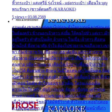
หิ้วกระเป๋า | แสงสุรีย์ รุ่งโรจน์ - แย่งกระเป๋า | เตือนใจ บุญ
พระรักษา (ซาวด์ดนตรี) (KARAOKE)
5 views • 03.08.2569
งานแต่ง เขาแซง แย่งเอาไปก่อน หัวใจอาวรณ์ มาซ่อน อยู่
ในห้องครัว ข้างนอกเจ้าสาว ส่งยิ้ม ให้คนไปทั่ว แต่เรา เฝ้า
อยู่ในครัว ทำตัวเป็นเด็ก ล้างจาน ในเมื่อ เจ้าสาว คือคน
บ้านใกล้ พึ่งพาอาศัย จำใจ ต้องไปช่วยงาน พอถึงเวลา เขา
พา กันเข้าพาขวัญ เพื่อนฝูง เฮฮาดังลั่น แต่เราล้างจาน
เดียวดาย เป็นคนพ่าย บ่มีความหมาย เคียงใจเจ้าบ่าว เป็น
คนพ่าย บ่มีความหมาย เคียงใจเจ้าบ่าว เพื่อนเจ้าสาว ยัง
เป็นบ่ได้ คือคนพ่าย ฮักคน ไม่มีใครสน เขาไม่เห็นคน ที่อยู่
ในครัว เจ้าสาว ก็มัวแต่งตัว สวยเด่น นั่งเคียงเจ้าบ่าว ที่เขา
เฝ้าคอย ใจเต้น หัวใจของเรา ลำเค็ญ ใครจะมองเห็น
ความใน ใจ เศร้า มันร้าวระบม ต้องมาขื่นขม เศร้าตรม
ท่ามความสุขี ช่วยงานเขาแต่ง แต่เรา แล้งมาหลายปี
เมื่อไรหนอจะ โชคดี ได้มีพิธีวิวาห์ หัวใจหล้า คอยไปคอย
มา คือหน้าที่เก่า หัวใจหล้า คอยไปคอยมา คือหน้าที่เก่า