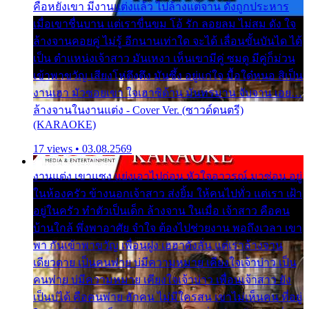
คือหยังเขา มีงานแต่งแล้ว ไปล้างแต่จาน ดั่งถูกประหาร
เมื่อเขาชื่นบาน แต่เราขื่นขม โอ้ รัก ลอยลม ไม่สม ดัง ใจ
ล้างจานคอยคู่ ไม่รู้ อีกนานเท่าใด จะได้ เลื่อนขั้นบันได ได้
เป็น ตำแหน่งเจ้าสาว มันเหงา เห็นเขามีคู่ ซมดู มีคู่ก็ม่วน
เข้าพาขวัญ เสียงโห่ตึงตึง มันซึ้ง อยู่แก่ใจ มื้อใด๋หนอ สิเป็น
งานเฮา มัวซอยเขา ใจเฮาซิด้าน มันทรมาน จับจาน เอย…
ล้างจานในงานแต่ง - Cover Ver. (ซาวด์ดนตรี)
(KARAOKE)
17 views • 03.08.2569
งานแต่ง เขาแซง แย่งเอาไปก่อน หัวใจอาวรณ์ มาซ่อน อยู่
ในห้องครัว ข้างนอกเจ้าสาว ส่งยิ้ม ให้คนไปทั่ว แต่เรา เฝ้า
อยู่ในครัว ทำตัวเป็นเด็ก ล้างจาน ในเมื่อ เจ้าสาว คือคน
บ้านใกล้ พึ่งพาอาศัย จำใจ ต้องไปช่วยงาน พอถึงเวลา เขา
พา กันเข้าพาขวัญ เพื่อนฝูง เฮฮาดังลั่น แต่เราล้างจาน
เดียวดาย เป็นคนพ่าย บ่มีความหมาย เคียงใจเจ้าบ่าว เป็น
คนพ่าย บ่มีความหมาย เคียงใจเจ้าบ่าว เพื่อนเจ้าสาว ยัง
เป็นบ่ได้ คือคนพ่าย ฮักคน ไม่มีใครสน เขาไม่เห็นคน ที่อยู่