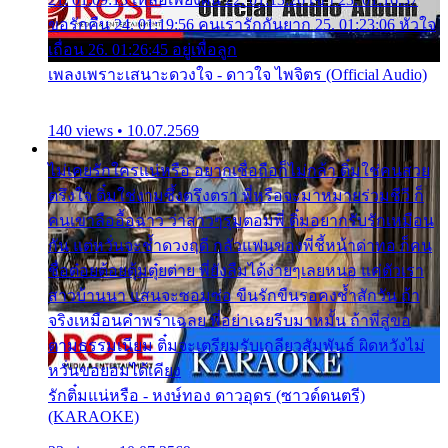
ขอรักคืน 24. 01:19:56 คนเรารักกันยาก 25. 01:23:06 หัวใจ
เถื่อน 26. 01:26:45 อยู่เพื่อลูก
เพลงเพราะเสนาะดวงใจ - ดาวใจ ไพจิตร (Official Audio)
140 views • 10.07.2569
ไม่เคยรักใครแน่หรือ อยากเชื่อถือก็ไม่กล้า ติ๋มใช่คนสวย
ตรึงใจ ติ๋มใช่งามซึ้งตรึงตรา พี่หรือจะมาหมายร่วมชีวี ก็
คนเขาลืออื้อฉาว ว่าสาวๆรุมตอมพี่ ติ๋มอยากรับรักเหมือน
กัน แต่หวั่นจะช้ำดวงฤดี กลัวแฟนของพี่ชี้หน้าด่าทอ ก็คน
ชื่อต๋อยต้อยตุ้มตุ๋ยต่าย พี่ยังลืมได้ง่ายๆเลยหนอ แค่ตัวเรา
สาวบ้านนา แสนจะซอมซ่อ ขืนรักขืนรอคงช้ำสักวัน ถ้า
จริงเหมือนคำพร่ำเฉลย พี่อย่าเฉยรีบมาหมั้น ถ้าพี่สู่ขอ
ตามธรรมเนียม ติ๋มจะเตรียมรับเกลียวสัมพันธ์ ผิดหวังไม่
หวั่นขอยอมได้เคียง
รักติ๋มแน่หรือ - หงษ์ทอง ดาวอุดร (ซาวด์ดนตรี)
(KARAOKE)