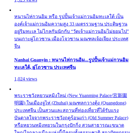
หนานไห่กวนอิม หรือ รูปปั้นเจ้าแม่กวนอิมทะเลใต้ เป็น
องค์เจ้าแม่กวนอิมความสูง 33 เมตรรวมฐาน ประดิษฐาน
อยู่ริมทะเล ไม่ไกลกันนักกับ “วัดเจ้าแม่กวนอิมไม่ยอมไป”
บนเกาะผู่โถวซาน เมืองโจวซาน มณฑลเจ้อเจียง ประเทศ
จีน
Nanhai Guanyin : หนานไห่กวนอิม...รูปปั้นเจ้าแม่กวนอิม
ทะเลใต้, ผู่โถวซาน ประเทศจีน
1,024 views
พระราชวังหยวนหมิงใหม่ (New Yuanming Palace/宮新園
明園) ในเมืองจูไห่ (Zhuhai) มณฑลกวางตุ้ง (Quangdong)
ประเทศจีน เป็นสวนและสถานที่ท่องเที่ยวที่ได้รับแรง
บันดาลใจจากพระราชวังฤดูร้อนเก่า (Old Summer Palace)
หรือหยวนหมิงหยวนในกรุงปักกิ่ง สวนสาธารณะขนาด
ใหญ่ใจกลางเมืองแห่งนี้มีครบทั้งธรรมชาติ สถาปัตยกรรม