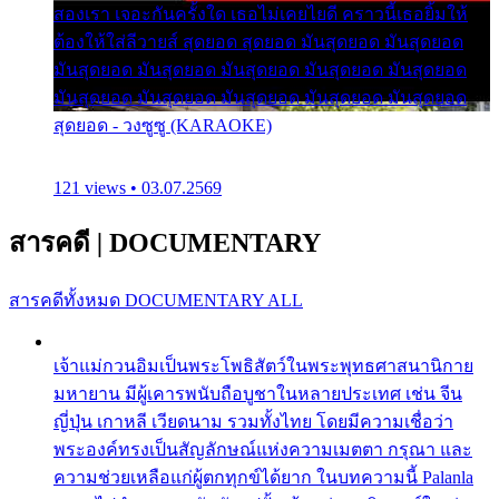
สองเรา เจอะกันครั้งใด เธอไม่เคยไยดี คราวนี้เธอยิ้มให้
ต้องให้ใส่ลีวายส์ สุดยอด สุดยอด มันสุดยอด มันสุดยอด
มันสุดยอด มันสุดยอด มันสุดยอด มันสุดยอด มันสุดยอด
มันสุดยอด มันสุดยอด มันสุดยอด มันสุดยอด มันสุดยอด
สุดยอด - วงซูซู (KARAOKE)
121 views • 03.07.2569
สารคดี
|
DOCUMENTARY
สารคดีทั้งหมด
DOCUMENTARY ALL
เจ้าแม่กวนอิมเป็นพระโพธิสัตว์ในพระพุทธศาสนานิกาย
มหายาน มีผู้เคารพนับถือบูชาในหลายประเทศ เช่น จีน
ญี่ปุ่น เกาหลี เวียดนาม รวมทั้งไทย โดยมีความเชื่อว่า
พระองค์ทรงเป็นสัญลักษณ์แห่งความเมตตา กรุณา และ
ความช่วยเหลือแก่ผู้ตกทุกข์ได้ยาก ในบทความนี้ Palanla