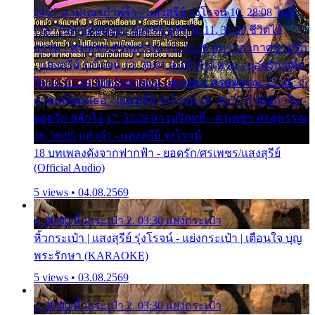
24:27 สามเณรกำพร้า - แสงสุรีย์ รุ่งโรจน์ 10. 28:08 ไม่มี
เวลาไปหาเมียน้อย - ยอดรัก สลักใจ 11. 31:29 ชีวิตไอ้
ธรรม - ศรเพชร ศรสุพรรณ 12. 35:26 ทหารอากาศขาดรัก
- แสงสุรีย์ รุ่งโรจน์ 13. 39:01 คนหัวใจโทรม - ยอดรัก สลัก
ใจ 14. 42:49 ไอ้หวังตายแน่ - ศรเพชร ศรสุพรรณ 15. 46:35
ธาตุแท้ของเธอ - แสงสุรีย์ รุ่งโรจน์ 16. 49:57 กำนันกำใน -
ยอดรัก สลักใจ 17. 52:29 สาวบริสุทธิ์ - ศรเพชร ศรสุพรรณ
18. 56:05 แต๋วจ๋า - แสงสุรีย์ รุ่งโรจน์
18 บทเพลงดังจากฟากฟ้า - ยอดรัก/ศรเพชร/แสงสุรีย์
(Official Audio)
5 views • 04.08.2569
1. 00:00 หิ้วกระเป๋า 2. 03:30 แย่งกระเป๋า
หิ้วกระเป๋า | แสงสุรีย์ รุ่งโรจน์ - แย่งกระเป๋า | เตือนใจ บุญ
พระรักษา (KARAOKE)
5 views • 03.08.2569
1. 00:00 หิ้วกระเป๋า 2. 03:30 แย่งกระเป๋า