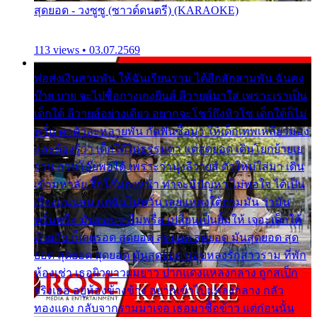
สุดยอด - วงซูซู (ซาวด์ดนตรี) (KARAOKE)
113 views • 03.07.2569
พ่อส่งเงินสามพัน ให้ฉันเรียนราม ได้อีกสักสามพัน ฉันคง
บ๊าย บาย จะไปซื้อกางเกงยีนส์ ลีวายส์มาใส่ เพราะเราเป็น
เด็กใต้ ลีวายส์อย่างเดียว อยากจะโชว์ถึงหิวโซ เด็กใต้ก็ไม่
หวั่น ตกตัวละหลายพัน กัดฟันซื้อมา ให้เด็กเทพเหลียวมอง
และต้องรู้ว่า เด็กใต้ไม่ธรรมดา แต่สุดยอด เดินโยกย้ายเย
ยวน กวนโอ๊ยพอได้ เพราะว่านุ่งลีวายส์ ตัวใหม่ใส่มา เดิน
เข้ามหาลัย จิ๊กโก๊มองหน้า ท่าจะมีปัญหา ไม่พอใจ ได้เป็น
เรื่องแน่นอน แต่ฉันไม่หวั่น เลยแหลงใต้ถามมัน ว่ามัน
พรั่นพรือ มันตอบว่าไม่พรื่อ เปลี่ยนเป็นยิ้มให้ เจอะเด็กใต้
ด้วยกัน ก็เลยรอด สุดยอด สุดยอด สุดยอด มันสุดยอด สุด
ยอด สุดยอด สุดยอด มันสุดยอด แอบหลงรักสาวราม ที่พัก
ห้องเช่า เธอผิวขาวผมยาว ปากแดงแหลงกลาง ถูกสเป็ก
จริงเธอ อยู่ห้องข้างข้าง อยากเข้าไปแหลงกลาง กลัว
ทองแดง กลับจากรามมาเจอ เธอมาซื้อข้าว แต่ก่อนนั้น