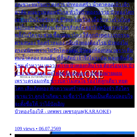
ออเซาะจนใจเบา สงสาร บัวทองเศร้า น้ำตาคลอเบ้า เฝ้า
อาลัย หนุ่มรูปหล่อหนีไกล หัวใจบัวทองระรวย บัวทองโศก
เพราะเป็นโรครักจาง ชีวิตเคว้งคว้าง เมื่อรักห่างร้างไกล
แม่ก็บอก พ่อก็สั่งจะรักใครสักครั้ง อย่าไปหวังความรวย
พลั้งไปใครจะช่วย ซื้อเปลมาไกว ให้ลูกบัวทอง เวรกรรม
ตามสนอง จึงเศร้าหมอง กลีบบัวทองต้องโรย บัวทองไม่
ตระหนัก เพราะไม่รักโคลนตม บัวทองท้องกลม เพราะลืม
ตมน้ำคลอง หลงลิ้น ที่สิ้นสัตย์ เจ้าจึงไม่ระมัด หลงกลิ่นลิ้น
โชย คำหวาน เขาวาดโรย บัวทองกลีบโรย ต้องร้อนรุม บัว
มาบานก่อนตูม ดุจไฟสุมร้อนรุมอุรา บัวทองผ่ายผอม
เพราะตรอมฤทัย ข้าวปลาไม่สนใจ ร้องไห้ลูกเดียว หยุด
โศก เสียเถิดทอง พักความเศร้าหมอง เถิดทองจ๋า ถึงใคร
เขาจะว่า ลูกเจ้าเกิดมา จะชื่อว่าไง พี่ขอเป็นเพื่อนปลอบใจ
จะตั้งชื่อให้ ว่าไอ้บังเอิญ
บัวทองร้องไห้ - เทพพร เพชรอุบล(KARAOKE)
109 views • 06.07.2569