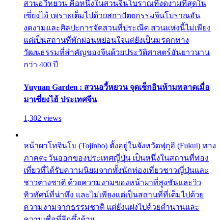
สวนอวี้หยวน คือหนึ่งในสวนจีนโบราณที่งดงามที่สุดใน
เซี่ยงไฮ้ เพราะเต็มไปด้วยสถาปัตยกรรมจีนโบราณอัน
งดงามและศิลปะการจัดสวนที่ประณีต สวนแห่งนี้ไม่เพียง
แต่เป็นสถานที่พักผ่อนหย่อนใจแต่ยังเป็นมรดกทาง
วัฒนธรรมที่สำคัญของจีนด้วยประวัติศาสตร์อันยาวนาน
กว่า 400 ปี
Yuyuan Garden : สวนอวี้หยวน จุดเช็กอินห้ามพลาดเมื่อ
มาเซี่ยงไฮ้ ประเทศจีน
1,302 views
หน้าผาโทจินโบ (Tojinbo) ตั้งอยู่ในจังหวัดฟุกุอิ (Fukui) ทาง
ภาคตะวันออกของประเทศญี่ปุ่น เป็นหนึ่งในสถานที่ท่อง
เที่ยวที่ได้รับความนิยมจากทั้งนักท่องเที่ยวชาวญี่ปุ่นและ
ชาวต่างชาติ ด้วยความงามของหน้าผาที่สูงชันและวิว
ทิวทัศน์ที่น่าทึ่ง และไม่เพียงแต่เป็นสถานที่ที่เต็มไปด้วย
ความงามจากธรรมชาติ แต่ยังแฝงไปด้วยตำนานและ
ความเชื่อที่ลึกซึ้งด้วย