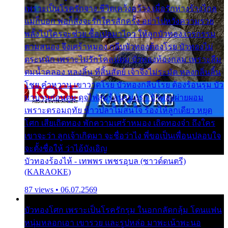
เพราะเป็นโรครักจาง ชีวิตเคว้งคว้าง เมื่อรักห่างร้างไกล
แม่ก็บอก พ่อก็สั่งจะรักใครสักครั้ง อย่าไปหวังความรวย
พลั้งไปใครจะช่วย ซื้อเปลมาไกว ให้ลูกบัวทอง เวรกรรม
ตามสนอง จึงเศร้าหมอง กลีบบัวทองต้องโรย บัวทองไม่
ตระหนัก เพราะไม่รักโคลนตม บัวทองท้องกลม เพราะลืม
ตมน้ำคลอง หลงลิ้น ที่สิ้นสัตย์ เจ้าจึงไม่ระมัด หลงกลิ่นลิ้น
โชย คำหวาน เขาวาดโรย บัวทองกลีบโรย ต้องร้อนรุม บัว
มาบานก่อนตูม ดุจไฟสุมร้อนรุมอุรา บัวทองผ่ายผอม
เพราะตรอมฤทัย ข้าวปลาไม่สนใจ ร้องไห้ลูกเดียว หยุด
โศก เสียเถิดทอง พักความเศร้าหมอง เถิดทองจ๋า ถึงใคร
เขาจะว่า ลูกเจ้าเกิดมา จะชื่อว่าไง พี่ขอเป็นเพื่อนปลอบใจ
จะตั้งชื่อให้ ว่าไอ้บังเอิญ
บัวทองร้องไห้ - เทพพร เพชรอุบล (ซาวด์ดนตรี)
(KARAOKE)
87 views • 06.07.2569
บัวทองโศก เพราะเป็นโรครักรุม ในอกกลัดกลุ้ม โดนแฟน
หนุ่มหลอกเอา เขารวย และรูปหล่อ มาพะเน้าพะนอ