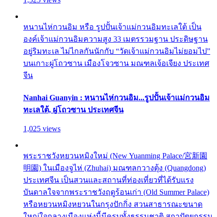
หนานไห่กวนอิม หรือ รูปปั้นเจ้าแม่กวนอิมทะเลใต้ เป็น
องค์เจ้าแม่กวนอิมความสูง 33 เมตรรวมฐาน ประดิษฐาน
อยู่ริมทะเล ไม่ไกลกันนักกับ “วัดเจ้าแม่กวนอิมไม่ยอมไป”
บนเกาะผู่โถวซาน เมืองโจวซาน มณฑลเจ้อเจียง ประเทศ
จีน
Nanhai Guanyin : หนานไห่กวนอิม...รูปปั้นเจ้าแม่กวนอิม
ทะเลใต้, ผู่โถวซาน ประเทศจีน
1,025 views
พระราชวังหยวนหมิงใหม่ (New Yuanming Palace/宮新園
明園) ในเมืองจูไห่ (Zhuhai) มณฑลกวางตุ้ง (Quangdong)
ประเทศจีน เป็นสวนและสถานที่ท่องเที่ยวที่ได้รับแรง
บันดาลใจจากพระราชวังฤดูร้อนเก่า (Old Summer Palace)
หรือหยวนหมิงหยวนในกรุงปักกิ่ง สวนสาธารณะขนาด
ใหญ่ใจกลางเมืองแห่งนี้มีครบทั้งธรรมชาติ สถาปัตยกรรม