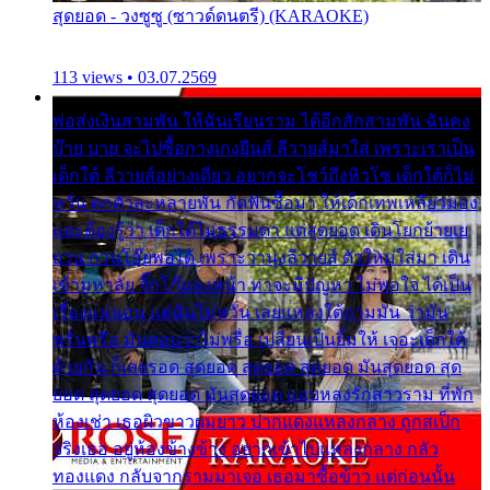
สุดยอด - วงซูซู (ซาวด์ดนตรี) (KARAOKE)
113 views • 03.07.2569
พ่อส่งเงินสามพัน ให้ฉันเรียนราม ได้อีกสักสามพัน ฉันคง
บ๊าย บาย จะไปซื้อกางเกงยีนส์ ลีวายส์มาใส่ เพราะเราเป็น
เด็กใต้ ลีวายส์อย่างเดียว อยากจะโชว์ถึงหิวโซ เด็กใต้ก็ไม่
หวั่น ตกตัวละหลายพัน กัดฟันซื้อมา ให้เด็กเทพเหลียวมอง
และต้องรู้ว่า เด็กใต้ไม่ธรรมดา แต่สุดยอด เดินโยกย้ายเย
ยวน กวนโอ๊ยพอได้ เพราะว่านุ่งลีวายส์ ตัวใหม่ใส่มา เดิน
เข้ามหาลัย จิ๊กโก๊มองหน้า ท่าจะมีปัญหา ไม่พอใจ ได้เป็น
เรื่องแน่นอน แต่ฉันไม่หวั่น เลยแหลงใต้ถามมัน ว่ามัน
พรั่นพรือ มันตอบว่าไม่พรื่อ เปลี่ยนเป็นยิ้มให้ เจอะเด็กใต้
ด้วยกัน ก็เลยรอด สุดยอด สุดยอด สุดยอด มันสุดยอด สุด
ยอด สุดยอด สุดยอด มันสุดยอด แอบหลงรักสาวราม ที่พัก
ห้องเช่า เธอผิวขาวผมยาว ปากแดงแหลงกลาง ถูกสเป็ก
จริงเธอ อยู่ห้องข้างข้าง อยากเข้าไปแหลงกลาง กลัว
ทองแดง กลับจากรามมาเจอ เธอมาซื้อข้าว แต่ก่อนนั้น