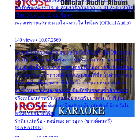
ขอรักคืน 24. 01:19:56 คนเรารักกันยาก 25. 01:23:06 หัวใจ
เถื่อน 26. 01:26:45 อยู่เพื่อลูก
เพลงเพราะเสนาะดวงใจ - ดาวใจ ไพจิตร (Official Audio)
140 views • 10.07.2569
ไม่เคยรักใครแน่หรือ อยากเชื่อถือก็ไม่กล้า ติ๋มใช่คนสวย
ตรึงใจ ติ๋มใช่งามซึ้งตรึงตรา พี่หรือจะมาหมายร่วมชีวี ก็
คนเขาลืออื้อฉาว ว่าสาวๆรุมตอมพี่ ติ๋มอยากรับรักเหมือน
กัน แต่หวั่นจะช้ำดวงฤดี กลัวแฟนของพี่ชี้หน้าด่าทอ ก็คน
ชื่อต๋อยต้อยตุ้มตุ๋ยต่าย พี่ยังลืมได้ง่ายๆเลยหนอ แค่ตัวเรา
สาวบ้านนา แสนจะซอมซ่อ ขืนรักขืนรอคงช้ำสักวัน ถ้า
จริงเหมือนคำพร่ำเฉลย พี่อย่าเฉยรีบมาหมั้น ถ้าพี่สู่ขอ
ตามธรรมเนียม ติ๋มจะเตรียมรับเกลียวสัมพันธ์ ผิดหวังไม่
หวั่นขอยอมได้เคียง
รักติ๋มแน่หรือ - หงษ์ทอง ดาวอุดร (ซาวด์ดนตรี)
(KARAOKE)