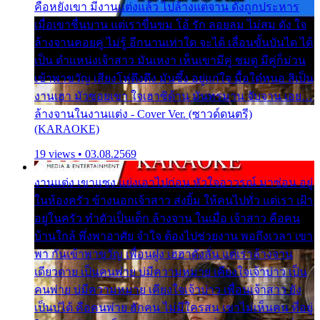
คือหยังเขา มีงานแต่งแล้ว ไปล้างแต่จาน ดั่งถูกประหาร
เมื่อเขาชื่นบาน แต่เราขื่นขม โอ้ รัก ลอยลม ไม่สม ดัง ใจ
ล้างจานคอยคู่ ไม่รู้ อีกนานเท่าใด จะได้ เลื่อนขั้นบันได ได้
เป็น ตำแหน่งเจ้าสาว มันเหงา เห็นเขามีคู่ ซมดู มีคู่ก็ม่วน
เข้าพาขวัญ เสียงโห่ตึงตึง มันซึ้ง อยู่แก่ใจ มื้อใด๋หนอ สิเป็น
งานเฮา มัวซอยเขา ใจเฮาซิด้าน มันทรมาน จับจาน เอย…
ล้างจานในงานแต่ง - Cover Ver. (ซาวด์ดนตรี)
(KARAOKE)
19 views • 03.08.2569
งานแต่ง เขาแซง แย่งเอาไปก่อน หัวใจอาวรณ์ มาซ่อน อยู่
ในห้องครัว ข้างนอกเจ้าสาว ส่งยิ้ม ให้คนไปทั่ว แต่เรา เฝ้า
อยู่ในครัว ทำตัวเป็นเด็ก ล้างจาน ในเมื่อ เจ้าสาว คือคน
บ้านใกล้ พึ่งพาอาศัย จำใจ ต้องไปช่วยงาน พอถึงเวลา เขา
พา กันเข้าพาขวัญ เพื่อนฝูง เฮฮาดังลั่น แต่เราล้างจาน
เดียวดาย เป็นคนพ่าย บ่มีความหมาย เคียงใจเจ้าบ่าว เป็น
คนพ่าย บ่มีความหมาย เคียงใจเจ้าบ่าว เพื่อนเจ้าสาว ยัง
เป็นบ่ได้ คือคนพ่าย ฮักคน ไม่มีใครสน เขาไม่เห็นคน ที่อยู่