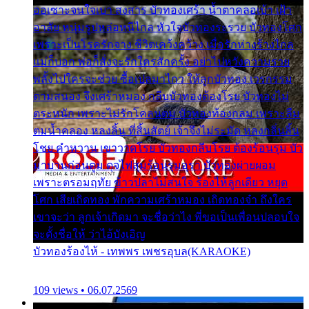
ออเซาะจนใจเบา สงสาร บัวทองเศร้า น้ำตาคลอเบ้า เฝ้า
อาลัย หนุ่มรูปหล่อหนีไกล หัวใจบัวทองระรวย บัวทองโศก
เพราะเป็นโรครักจาง ชีวิตเคว้งคว้าง เมื่อรักห่างร้างไกล
แม่ก็บอก พ่อก็สั่งจะรักใครสักครั้ง อย่าไปหวังความรวย
พลั้งไปใครจะช่วย ซื้อเปลมาไกว ให้ลูกบัวทอง เวรกรรม
ตามสนอง จึงเศร้าหมอง กลีบบัวทองต้องโรย บัวทองไม่
ตระหนัก เพราะไม่รักโคลนตม บัวทองท้องกลม เพราะลืม
ตมน้ำคลอง หลงลิ้น ที่สิ้นสัตย์ เจ้าจึงไม่ระมัด หลงกลิ่นลิ้น
โชย คำหวาน เขาวาดโรย บัวทองกลีบโรย ต้องร้อนรุม บัว
มาบานก่อนตูม ดุจไฟสุมร้อนรุมอุรา บัวทองผ่ายผอม
เพราะตรอมฤทัย ข้าวปลาไม่สนใจ ร้องไห้ลูกเดียว หยุด
โศก เสียเถิดทอง พักความเศร้าหมอง เถิดทองจ๋า ถึงใคร
เขาจะว่า ลูกเจ้าเกิดมา จะชื่อว่าไง พี่ขอเป็นเพื่อนปลอบใจ
จะตั้งชื่อให้ ว่าไอ้บังเอิญ
บัวทองร้องไห้ - เทพพร เพชรอุบล(KARAOKE)
109 views • 06.07.2569