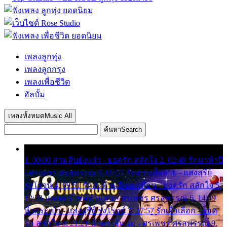
เพลงลูกทุ่ง
เพลงลูกกรุง
เพลงเพื่อชีวิต
อัลบั้ม
เพลงทั้งหมด
Music All
ค้นหา
Search
1. 00:00 สามสิบยังแจ๋ว - ยอดรัก สลักใจ 2. 02:49 รักมาห้าปี
- ศรเพชร ศรสุพรรณ 3. 05:57 รักสาวเสื้อลาย - แสงสุรีย์
รุ่งโรจน์ 4. 09:51 รักสะท้านดินสะเทือน - ยอดรัก สลักใจ 5.
12:23 มอเตอร์ไซค์ทำหล่น - ศรเพชร ศรสุพรรณ 6. 14:49
หิ้วกระเป๋า - แสงสุรีย์ รุ่งโรจน์ 7. 17:57 รักเผื่อเลือก - ยอด
รัก สลักใจ 8. 21:21 น้ำตาไอ้หนุ่ม - ศรเพชร ศรสุพรรณ 9.