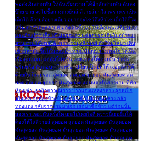
พ่อส่งเงินสามพัน ให้ฉันเรียนราม ได้อีกสักสามพัน ฉันคง
บ๊าย บาย จะไปซื้อกางเกงยีนส์ ลีวายส์มาใส่ เพราะเราเป็น
เด็กใต้ ลีวายส์อย่างเดียว อยากจะโชว์ถึงหิวโซ เด็กใต้ก็ไม่
หวั่น ตกตัวละหลายพัน กัดฟันซื้อมา ให้เด็กเทพเหลียวมอง
และต้องรู้ว่า เด็กใต้ไม่ธรรมดา แต่สุดยอด เดินโยกย้ายเย
ยวน กวนโอ๊ยพอได้ เพราะว่านุ่งลีวายส์ ตัวใหม่ใส่มา เดิน
เข้ามหาลัย จิ๊กโก๊มองหน้า ท่าจะมีปัญหา ไม่พอใจ ได้เป็น
เรื่องแน่นอน แต่ฉันไม่หวั่น เลยแหลงใต้ถามมัน ว่ามัน
พรั่นพรือ มันตอบว่าไม่พรื่อ เปลี่ยนเป็นยิ้มให้ เจอะเด็กใต้
ด้วยกัน ก็เลยรอด สุดยอด สุดยอด สุดยอด มันสุดยอด สุด
ยอด สุดยอด สุดยอด มันสุดยอด แอบหลงรักสาวราม ที่พัก
ห้องเช่า เธอผิวขาวผมยาว ปากแดงแหลงกลาง ถูกสเป็ก
จริงเธอ อยู่ห้องข้างข้าง อยากเข้าไปแหลงกลาง กลัว
ทองแดง กลับจากรามมาเจอ เธอมาซื้อข้าว แต่ก่อนนั้น
สองเรา เจอะกันครั้งใด เธอไม่เคยไยดี คราวนี้เธอยิ้มให้
ต้องให้ใส่ลีวายส์ สุดยอด สุดยอด มันสุดยอด มันสุดยอด
มันสุดยอด มันสุดยอด มันสุดยอด มันสุดยอด มันสุดยอด
มันสุดยอด มันสุดยอด มันสุดยอด มันสุดยอด มันสุดยอด