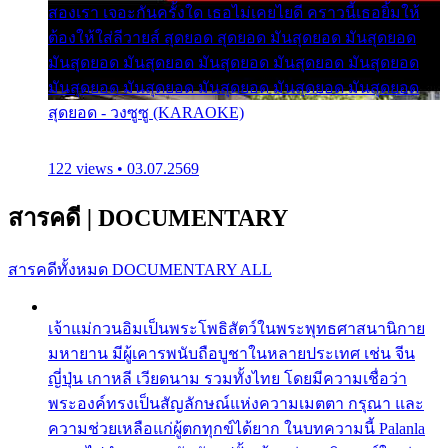
สองเรา เจอะกันครั้งใด เธอไม่เคยไยดี คราวนี้เธอยิ้มให้
ต้องให้ใส่ลีวายส์ สุดยอด สุดยอด มันสุดยอด มันสุดยอด
มันสุดยอด มันสุดยอด มันสุดยอด มันสุดยอด มันสุดยอด
มันสุดยอด มันสุดยอด มันสุดยอด มันสุดยอด มันสุดยอด
สุดยอด - วงซูซู (KARAOKE)
122 views • 03.07.2569
สารคดี
|
DOCUMENTARY
สารคดีทั้งหมด
DOCUMENTARY ALL
เจ้าแม่กวนอิมเป็นพระโพธิสัตว์ในพระพุทธศาสนานิกาย
มหายาน มีผู้เคารพนับถือบูชาในหลายประเทศ เช่น จีน
ญี่ปุ่น เกาหลี เวียดนาม รวมทั้งไทย โดยมีความเชื่อว่า
พระองค์ทรงเป็นสัญลักษณ์แห่งความเมตตา กรุณา และ
ความช่วยเหลือแก่ผู้ตกทุกข์ได้ยาก ในบทความนี้ Palanla