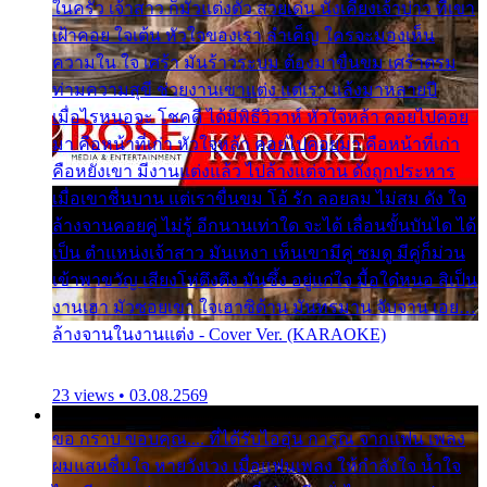
ในครัว เจ้าสาว ก็มัวแต่งตัว สวยเด่น นั่งเคียงเจ้าบ่าว ที่เขา
เฝ้าคอย ใจเต้น หัวใจของเรา ลำเค็ญ ใครจะมองเห็น
ความใน ใจ เศร้า มันร้าวระบม ต้องมาขื่นขม เศร้าตรม
ท่ามความสุขี ช่วยงานเขาแต่ง แต่เรา แล้งมาหลายปี
เมื่อไรหนอจะ โชคดี ได้มีพิธีวิวาห์ หัวใจหล้า คอยไปคอย
มา คือหน้าที่เก่า หัวใจหล้า คอยไปคอยมา คือหน้าที่เก่า
คือหยังเขา มีงานแต่งแล้ว ไปล้างแต่จาน ดั่งถูกประหาร
เมื่อเขาชื่นบาน แต่เราขื่นขม โอ้ รัก ลอยลม ไม่สม ดัง ใจ
ล้างจานคอยคู่ ไม่รู้ อีกนานเท่าใด จะได้ เลื่อนขั้นบันได ได้
เป็น ตำแหน่งเจ้าสาว มันเหงา เห็นเขามีคู่ ซมดู มีคู่ก็ม่วน
เข้าพาขวัญ เสียงโห่ตึงตึง มันซึ้ง อยู่แก่ใจ มื้อใด๋หนอ สิเป็น
งานเฮา มัวซอยเขา ใจเฮาซิด้าน มันทรมาน จับจาน เอย…
ล้างจานในงานแต่ง - Cover Ver. (KARAOKE)
23 views • 03.08.2569
ขอ กราบ ขอบคุณ.... ที่ได้รับไออุ่น การุณ จากแฟน เพลง
ผมแสนชื่นใจ หายวังเวง เมื่อแฟนเพลง ให้กำลังใจ น้ำใจ