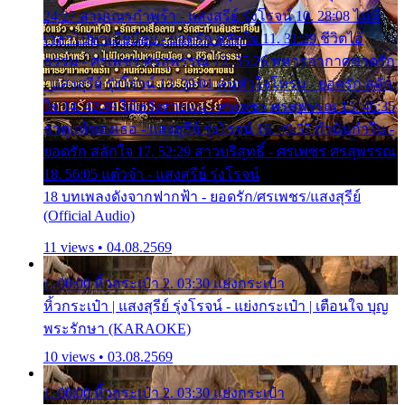
24:27 สามเณรกำพร้า - แสงสุรีย์ รุ่งโรจน์ 10. 28:08 ไม่มี
เวลาไปหาเมียน้อย - ยอดรัก สลักใจ 11. 31:29 ชีวิตไอ้
ธรรม - ศรเพชร ศรสุพรรณ 12. 35:26 ทหารอากาศขาดรัก
- แสงสุรีย์ รุ่งโรจน์ 13. 39:01 คนหัวใจโทรม - ยอดรัก สลัก
ใจ 14. 42:49 ไอ้หวังตายแน่ - ศรเพชร ศรสุพรรณ 15. 46:35
ธาตุแท้ของเธอ - แสงสุรีย์ รุ่งโรจน์ 16. 49:57 กำนันกำใน -
ยอดรัก สลักใจ 17. 52:29 สาวบริสุทธิ์ - ศรเพชร ศรสุพรรณ
18. 56:05 แต๋วจ๋า - แสงสุรีย์ รุ่งโรจน์
18 บทเพลงดังจากฟากฟ้า - ยอดรัก/ศรเพชร/แสงสุรีย์
(Official Audio)
11 views • 04.08.2569
1. 00:00 หิ้วกระเป๋า 2. 03:30 แย่งกระเป๋า
หิ้วกระเป๋า | แสงสุรีย์ รุ่งโรจน์ - แย่งกระเป๋า | เตือนใจ บุญ
พระรักษา (KARAOKE)
10 views • 03.08.2569
1. 00:00 หิ้วกระเป๋า 2. 03:30 แย่งกระเป๋า