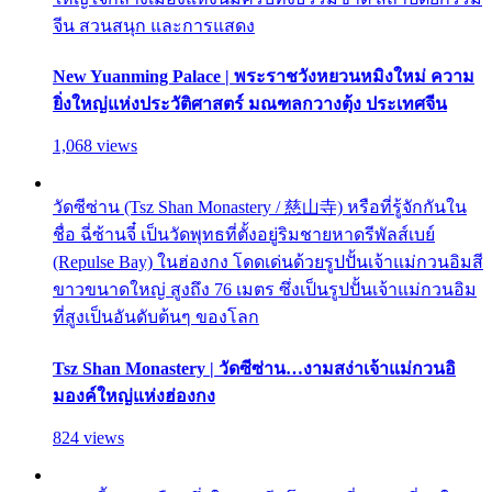
จีน สวนสนุก และการแสดง
New Yuanming Palace | พระราชวังหยวนหมิงใหม่ ความ
ยิ่งใหญ่แห่งประวัติศาสตร์ มณฑลกวางตุ้ง ประเทศจีน
1,068 views
วัดซีซ่าน (Tsz Shan Monastery / 慈山寺) หรือที่รู้จักกันใน
ชื่อ ฉี่ซ้านจี๋ เป็นวัดพุทธที่ตั้งอยู่ริมชายหาดรีพัลส์เบย์
(Repulse Bay) ในฮ่องกง โดดเด่นด้วยรูปปั้นเจ้าแม่กวนอิมสี
ขาวขนาดใหญ่ สูงถึง 76 เมตร ซึ่งเป็นรูปปั้นเจ้าแม่กวนอิม
ที่สูงเป็นอันดับต้นๆ ของโลก
Tsz Shan Monastery | วัดซีซ่าน…งามสง่าเจ้าแม่กวนอิ
มองค์ใหญ่แห่งฮ่องกง
824 views