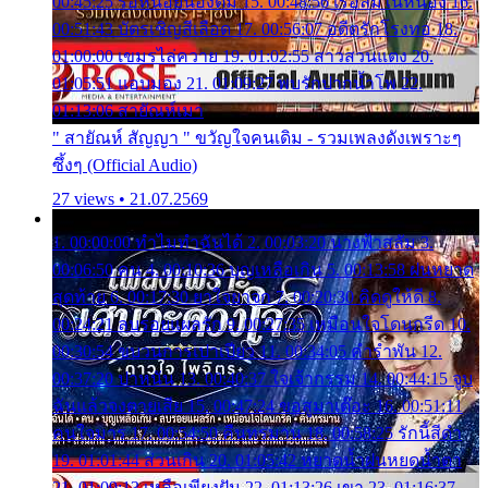
00:45:25 รอหน่อยน้องติ๋ม 15. 00:48:56 เรือล่มในหนอง 16.
00:51:43 บัตรเชิญสีเลือด 17. 00:56:07 อดีตรักโรงทอ 18.
01:00:00 เขมรไล่ควาย 19. 01:02:55 สาวสวนแตง 20.
01:05:51 แอบมอง 21. 01:09:27 พบรักปากน้ำโพ 22.
01:13:06 สายัณห์เมา
" สายัณห์ สัญญา " ขวัญใจคนเดิม - รวมเพลงดังเพราะๆ
ซึ้งๆ (Official Audio)
27 views • 21.07.2569
1. 00:00:00 ทำไมทำฉันได้ 2. 00:03:20 นางฟ้าสลัม 3.
00:06:50 คน 4. 00:10:36 บุญเหลือเกิน 5. 00:13:58 ฝนหยาด
สุดท้าย 6. 00:17:30 ยาใจยาจก 7. 00:20:30 คิดดูให้ดี 8.
00:24:21 ลบรอยแผลรัก 9. 00:27:35 เหมือนใจโดนกรีด 10.
00:30:54 ขบวนการเปาเปียว 11. 00:34:05 คำรำพัน 12.
00:37:20 ปาหนัน 13. 00:40:37 ใจเจ้ากรรม 14. 00:44:15 จูบ
ฉันแล้วจงตายเสีย 15. 00:47:24 ขอสูมาเต๊อะ 16. 00:51:11
คนใจมาร 17. 00:54:50 คืนทรมาน 18. 00:58:25 รักนี้สีดำ
19. 01:01:44 ส่วนเกิน 20. 01:05:42 หยาดน้ำฝนหยดน้ำตา
21. 01:09:13 เหลือเพียงฝัน 22. 01:13:26 เขา 23. 01:16:37