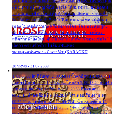
คู่แฟนเพลง ไม่เคยคิดว่าเก่ง หรือดังกว่าใคร..ใคร พระคุณ
ผู้ฟัง เท่านั้นยิ่งใหญ่ ที่เป็นแรงใจ ให้ผมดังมา.. ขอ องค์เท
วา สถิตฟากฟ้ายิ่งใหญ่ คุ้มภัยให้ท่าน เถิดหนา ขอจงเชื่อ
ใจ ไว้เถิดว่า ตราบชั่วชีวา ไม่ลืมแฟนเพลง ขอ อยู่คู่แฟน
เพลง ไม่เคยคิดว่าเก่ง หรือดังกว่าใคร..ใคร พระคุณผู้ฟัง
เท่านั้นยิ่งใหญ่ ที่เป็นแรงใจ ให้ผมดังมา.. ขอ องค์เทวา
สถิตฟากฟ้ายิ่งใหญ่ คุ้มภัยให้ท่าน เถิดหนา ขอจงเชื่อใจ ไว้
เถิดว่า ตราบชั่วชีวา ไม่ลืมแฟนเพลง
ขอบคุณแฟนเพลง - Cover Ver. (KARAOKE)
28 views • 31.07.2569
1. 00:00:00 ยินดีรับเดน 2. 00:03:44 น้ำตาอีสาน 3. 00:07:51
กิ่งทองใบหยก 4. 00:10:35 น้ำนิ่งไหลลึก 5. 00:13:49 ลานรัก
ลานเท 6. 00:17:06 จำใจจาก 7. 00:20:53 คืนฝนตก 8.
00:25:16 น้ำลงเดือนยี่ 9. 00:28:47 โสนน้อยเรือนงาม 10.
00:32:29 ตอไม้ที่ตายแล้ว 11. 00:35:41 น้ำกรดแช่เย็น 12.
00:39:08 อยากฟังซ้ำ 13. 00:42:32 รู้ว่าเขาหลอก 14.