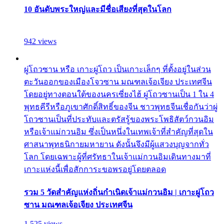
10 อันดับพระใหญ่และมีชื่อเสียงที่สุดในโลก
942 views
ผู่โถวซาน หรือ เกาะผู่โถว เป็นเกาะเล็กๆ ที่ตั้งอยู่ในส่วน
ตะวันออกของเมืองโจวซาน มณฑลเจ้อเจียง ประเทศจีน
โดยอยู่ทางตอนใต้ของนครเซี่ยงไฮ้ ผู่โถวซานเป็น 1 ใน 4
พุทธคีรีหรือภูเขาศักดิ์สิทธิ์ของจีน ชาวพุทธจีนเชื่อกันว่าผู่
โถวซานเป็นที่ประทับและตรัสรู้ของพระโพธิสัตว์กวนอิม
หรือเจ้าแม่กวนอิม ซึ่งเป็นหนึ่งในเทพเจ้าที่สำคัญที่สุดใน
ศาสนาพุทธนิกายมหายาน ดังนั้นจึงมีผู้แสวงบุญจากทั่ว
โลก โดยเฉพาะผู้ที่ศรัทธาในเจ้าแม่กวนอิมเดินทางมาที่
เกาะแห่งนี้เพื่อสักการะขอพรอยู่โดยตลอด
รวม 5 วัดสำคัญแห่งถิ่นกำเนิดเจ้าแม่กวนอิม | เกาะผู่โถว
ซาน มณฑลเจ้อเจียง ประเทศจีน
1,525 views