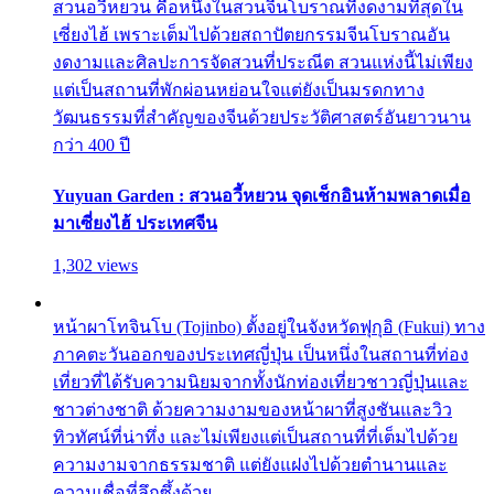
สวนอวี้หยวน คือหนึ่งในสวนจีนโบราณที่งดงามที่สุดใน
เซี่ยงไฮ้ เพราะเต็มไปด้วยสถาปัตยกรรมจีนโบราณอัน
งดงามและศิลปะการจัดสวนที่ประณีต สวนแห่งนี้ไม่เพียง
แต่เป็นสถานที่พักผ่อนหย่อนใจแต่ยังเป็นมรดกทาง
วัฒนธรรมที่สำคัญของจีนด้วยประวัติศาสตร์อันยาวนาน
กว่า 400 ปี
Yuyuan Garden : สวนอวี้หยวน จุดเช็กอินห้ามพลาดเมื่อ
มาเซี่ยงไฮ้ ประเทศจีน
1,302 views
หน้าผาโทจินโบ (Tojinbo) ตั้งอยู่ในจังหวัดฟุกุอิ (Fukui) ทาง
ภาคตะวันออกของประเทศญี่ปุ่น เป็นหนึ่งในสถานที่ท่อง
เที่ยวที่ได้รับความนิยมจากทั้งนักท่องเที่ยวชาวญี่ปุ่นและ
ชาวต่างชาติ ด้วยความงามของหน้าผาที่สูงชันและวิว
ทิวทัศน์ที่น่าทึ่ง และไม่เพียงแต่เป็นสถานที่ที่เต็มไปด้วย
ความงามจากธรรมชาติ แต่ยังแฝงไปด้วยตำนานและ
ความเชื่อที่ลึกซึ้งด้วย