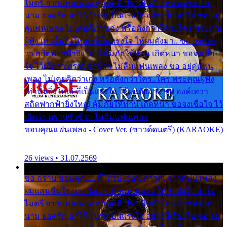
ไมตรี จากแฟนเพลง ทุกทุกที่ ปราณีหลั่งไหล ผมขอฝาก
นาม ยอดรักเอาไว้ โปรดเป็นแรงใจ อย่างนี้เรื่อยไป ขอ อยู่
คู่แฟนเพลง ไม่เคยคิดว่าเก่ง หรือดังกว่าใคร..ใคร พระคุณ
ผู้ฟัง เท่านั้นยิ่งใหญ่ ที่เป็นแรงใจ ให้ผมดังมา.. ขอ องค์เท
วา สถิตฟากฟ้ายิ่งใหญ่ คุ้มภัยให้ท่าน เถิดหนา ขอจงเชื่อ
ใจ ไว้เถิดว่า ตราบชั่วชีวา ไม่ลืมแฟนเพลง ขอ อยู่คู่แฟน
เพลง ไม่เคยคิดว่าเก่ง หรือดังกว่าใคร..ใคร พระคุณผู้ฟัง
เท่านั้นยิ่งใหญ่ ที่เป็นแรงใจ ให้ผมดังมา.. ขอ องค์เทวา
สถิตฟากฟ้ายิ่งใหญ่ คุ้มภัยให้ท่าน เถิดหนา ขอจงเชื่อใจ ไว้
เถิดว่า ตราบชั่วชีวา ไม่ลืมแฟนเพลง
ขอบคุณแฟนเพลง - Cover Ver. (ซาวด์ดนตรี) (KARAOKE)
26 views • 31.07.2569
ขอ กราบ ขอบคุณ.... ที่ได้รับไออุ่น การุณ จากแฟน เพลง
ผมแสนชื่นใจ หายวังเวง เมื่อแฟนเพลง ให้กำลังใจ น้ำใจ
ไมตรี จากแฟนเพลง ทุกทุกที่ ปราณีหลั่งไหล ผมขอฝาก
นาม ยอดรักเอาไว้ โปรดเป็นแรงใจ อย่างนี้เรื่อยไป ขอ อยู่