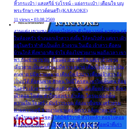
หิ้วกระเป๋า | แสงสุรีย์ รุ่งโรจน์ - แย่งกระเป๋า | เตือนใจ บุญ
พระรักษา (ซาวด์ดนตรี) (KARAOKE)
11 views • 03.08.2569
งานแต่ง เขาแซง แย่งเอาไปก่อน หัวใจอาวรณ์ มาซ่อน อยู่
ในห้องครัว ข้างนอกเจ้าสาว ส่งยิ้ม ให้คนไปทั่ว แต่เรา เฝ้า
อยู่ในครัว ทำตัวเป็นเด็ก ล้างจาน ในเมื่อ เจ้าสาว คือคน
บ้านใกล้ พึ่งพาอาศัย จำใจ ต้องไปช่วยงาน พอถึงเวลา เขา
พา กันเข้าพาขวัญ เพื่อนฝูง เฮฮาดังลั่น แต่เราล้างจาน
เดียวดาย เป็นคนพ่าย บ่มีความหมาย เคียงใจเจ้าบ่าว เป็น
คนพ่าย บ่มีความหมาย เคียงใจเจ้าบ่าว เพื่อนเจ้าสาว ยัง
เป็นบ่ได้ คือคนพ่าย ฮักคน ไม่มีใครสน เขาไม่เห็นคน ที่อยู่
ในครัว เจ้าสาว ก็มัวแต่งตัว สวยเด่น นั่งเคียงเจ้าบ่าว ที่เขา
เฝ้าคอย ใจเต้น หัวใจของเรา ลำเค็ญ ใครจะมองเห็น
ความใน ใจ เศร้า มันร้าวระบม ต้องมาขื่นขม เศร้าตรม
ท่ามความสุขี ช่วยงานเขาแต่ง แต่เรา แล้งมาหลายปี
เมื่อไรหนอจะ โชคดี ได้มีพิธีวิวาห์ หัวใจหล้า คอยไปคอย
มา คือหน้าที่เก่า หัวใจหล้า คอยไปคอยมา คือหน้าที่เก่า