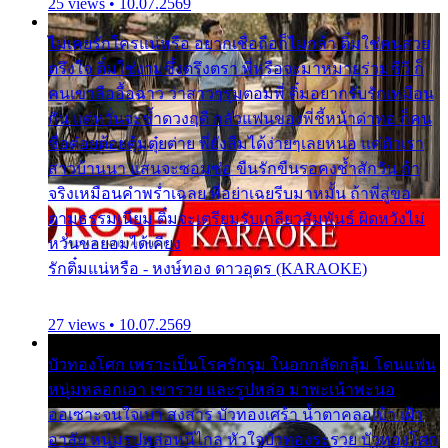
25 views • 10.07.2569
ไม่เคยรักใครแน่หรือ อยากเชื่อถือก็ไม่กล้า ติ๋มใช่คนสวย
ตรึงใจ ติ๋มใช่งามซึ้งตรึงตรา พี่หรือจะมาหมายร่วมชีวี ก็
คนเขาลืออื้อฉาว ว่าสาวๆรุมตอมพี่ ติ๋มอยากรับรักเหมือน
กัน แต่หวั่นจะช้ำดวงฤดี กลัวแฟนของพี่ชี้หน้าด่าทอ ก็คน
ชื่อต๋อยต้อยตุ้มตุ๋ยต่าย พี่ยังลืมได้ง่ายๆเลยหนอ แค่ตัวเรา
สาวบ้านนา แสนจะซอมซ่อ ขืนรักขืนรอคงช้ำสักวัน ถ้า
จริงเหมือนคำพร่ำเฉลย พี่อย่าเฉยรีบมาหมั้น ถ้าพี่สู่ขอ
ตามธรรมเนียม ติ๋มจะเตรียมรับเกลียวสัมพันธ์ ผิดหวังไม่
หวั่นขอยอมได้เคียง
รักติ๋มแน่หรือ - หงษ์ทอง ดาวอุดร (KARAOKE)
27 views • 10.07.2569
บัวทองโศก เพราะเป็นโรครักรุม ในอกกลัดกลุ้ม โดนแฟน
หนุ่มหลอกเอา เขารวย และรูปหล่อ มาพะเน้าพะนอ
ออเซาะจนใจเบา สงสาร บัวทองเศร้า น้ำตาคลอเบ้า เฝ้า
อาลัย หนุ่มรูปหล่อหนีไกล หัวใจบัวทองระรวย บัวทองโศก