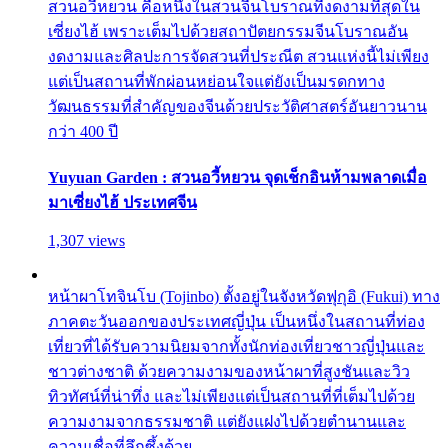
สวนอวี้หยวน คือหนึ่งในสวนจีนโบราณที่งดงามที่สุดใน
เซี่ยงไฮ้ เพราะเต็มไปด้วยสถาปัตยกรรมจีนโบราณอัน
งดงามและศิลปะการจัดสวนที่ประณีต สวนแห่งนี้ไม่เพียง
แต่เป็นสถานที่พักผ่อนหย่อนใจแต่ยังเป็นมรดกทาง
วัฒนธรรมที่สำคัญของจีนด้วยประวัติศาสตร์อันยาวนาน
กว่า 400 ปี
Yuyuan Garden : สวนอวี้หยวน จุดเช็กอินห้ามพลาดเมื่อ
มาเซี่ยงไฮ้ ประเทศจีน
1,307 views
หน้าผาโทจินโบ (Tojinbo) ตั้งอยู่ในจังหวัดฟุกุอิ (Fukui) ทาง
ภาคตะวันออกของประเทศญี่ปุ่น เป็นหนึ่งในสถานที่ท่อง
เที่ยวที่ได้รับความนิยมจากทั้งนักท่องเที่ยวชาวญี่ปุ่นและ
ชาวต่างชาติ ด้วยความงามของหน้าผาที่สูงชันและวิว
ทิวทัศน์ที่น่าทึ่ง และไม่เพียงแต่เป็นสถานที่ที่เต็มไปด้วย
ความงามจากธรรมชาติ แต่ยังแฝงไปด้วยตำนานและ
ความเชื่อที่ลึกซึ้งด้วย