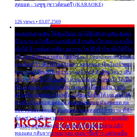
สุดยอด - วงซูซู (ซาวด์ดนตรี) (KARAOKE)
126 views • 03.07.2569
พ่อส่งเงินสามพัน ให้ฉันเรียนราม ได้อีกสักสามพัน ฉันคง
บ๊าย บาย จะไปซื้อกางเกงยีนส์ ลีวายส์มาใส่ เพราะเราเป็น
เด็กใต้ ลีวายส์อย่างเดียว อยากจะโชว์ถึงหิวโซ เด็กใต้ก็ไม่
หวั่น ตกตัวละหลายพัน กัดฟันซื้อมา ให้เด็กเทพเหลียวมอง
และต้องรู้ว่า เด็กใต้ไม่ธรรมดา แต่สุดยอด เดินโยกย้ายเย
ยวน กวนโอ๊ยพอได้ เพราะว่านุ่งลีวายส์ ตัวใหม่ใส่มา เดิน
เข้ามหาลัย จิ๊กโก๊มองหน้า ท่าจะมีปัญหา ไม่พอใจ ได้เป็น
เรื่องแน่นอน แต่ฉันไม่หวั่น เลยแหลงใต้ถามมัน ว่ามัน
พรั่นพรือ มันตอบว่าไม่พรื่อ เปลี่ยนเป็นยิ้มให้ เจอะเด็กใต้
ด้วยกัน ก็เลยรอด สุดยอด สุดยอด สุดยอด มันสุดยอด สุด
ยอด สุดยอด สุดยอด มันสุดยอด แอบหลงรักสาวราม ที่พัก
ห้องเช่า เธอผิวขาวผมยาว ปากแดงแหลงกลาง ถูกสเป็ก
จริงเธอ อยู่ห้องข้างข้าง อยากเข้าไปแหลงกลาง กลัว
ทองแดง กลับจากรามมาเจอ เธอมาซื้อข้าว แต่ก่อนนั้น