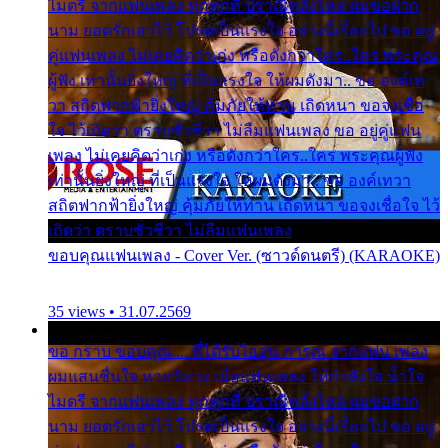
ไมตรี จากแฟนเพลง ทุกทุกที่ ปราณีหลั่งไหล ผมขอฝาก
นาม ยอดรักเอาไว้ โปรดเป็นแรงใจ อย่างนี้เรื่อยไป ขอ อยู่
คู่แฟนเพลง ไม่เคยคิดว่าเก่ง หรือดังกว่าใคร..ใคร พระคุณ
ผู้ฟัง เท่านั้นยิ่งใหญ่ ที่เป็นแรงใจ ให้ผมดังมา.. ขอ องค์เท
วา สถิตฟากฟ้ายิ่งใหญ่ คุ้มภัยให้ท่าน เถิดหนา ขอจงเชื่อ
ใจ ไว้เถิดว่า ตราบชั่วชีวา ไม่ลืมแฟนเพลง ขอ อยู่คู่แฟน
เพลง ไม่เคยคิดว่าเก่ง หรือดังกว่าใคร..ใคร พระคุณผู้ฟัง
เท่านั้นยิ่งใหญ่ ที่เป็นแรงใจ ให้ผมดังมา.. ขอ องค์เทวา
สถิตฟากฟ้ายิ่งใหญ่ คุ้มภัยให้ท่าน เถิดหนา ขอจงเชื่อใจ ไว้
เถิดว่า ตราบชั่วชีวา ไม่ลืมแฟนเพลง
ขอบคุณแฟนเพลง - Cover Ver. (ซาวด์ดนตรี) (KARAOKE)
35 views • 31.07.2569
ขอ กราบ ขอบคุณ.... ที่ได้รับไออุ่น การุณ จากแฟน เพลง
ผมแสนชื่นใจ หายวังเวง เมื่อแฟนเพลง ให้กำลังใจ น้ำใจ
ไมตรี จากแฟนเพลง ทุกทุกที่ ปราณีหลั่งไหล ผมขอฝาก
นาม ยอดรักเอาไว้ โปรดเป็นแรงใจ อย่างนี้เรื่อยไป ขอ อยู่