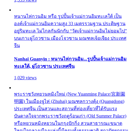
หนานไห่กวนอิม หรือ รูปปั้นเจ้าแม่กวนอิมทะเลใต้ เป็น
องค์เจ้าแม่กวนอิมความสูง 33 เมตรรวมฐาน ประดิษฐาน
อยู่ริมทะเล ไม่ไกลกันนักกับ “วัดเจ้าแม่กวนอิมไม่ยอมไป”
บนเกาะผู่โถวซาน เมืองโจวซาน มณฑลเจ้อเจียง ประเทศ
จีน
Nanhai Guanyin : หนานไห่กวนอิม...รูปปั้นเจ้าแม่กวนอิม
ทะเลใต้, ผู่โถวซาน ประเทศจีน
1,029 views
พระราชวังหยวนหมิงใหม่ (New Yuanming Palace/宮新園
明園) ในเมืองจูไห่ (Zhuhai) มณฑลกวางตุ้ง (Quangdong)
ประเทศจีน เป็นสวนและสถานที่ท่องเที่ยวที่ได้รับแรง
บันดาลใจจากพระราชวังฤดูร้อนเก่า (Old Summer Palace)
หรือหยวนหมิงหยวนในกรุงปักกิ่ง สวนสาธารณะขนาด
ใหญ่ใจกลางเมืองแห่งนี้มีครบทั้งธรรมชาติ สถาปัตยกรรม