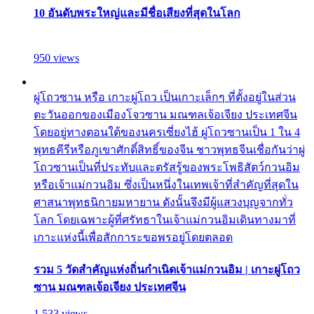
10 อันดับพระใหญ่และมีชื่อเสียงที่สุดในโลก
950 views
ผู่โถวซาน หรือ เกาะผู่โถว เป็นเกาะเล็กๆ ที่ตั้งอยู่ในส่วน
ตะวันออกของเมืองโจวซาน มณฑลเจ้อเจียง ประเทศจีน
โดยอยู่ทางตอนใต้ของนครเซี่ยงไฮ้ ผู่โถวซานเป็น 1 ใน 4
พุทธคีรีหรือภูเขาศักดิ์สิทธิ์ของจีน ชาวพุทธจีนเชื่อกันว่าผู่
โถวซานเป็นที่ประทับและตรัสรู้ของพระโพธิสัตว์กวนอิม
หรือเจ้าแม่กวนอิม ซึ่งเป็นหนึ่งในเทพเจ้าที่สำคัญที่สุดใน
ศาสนาพุทธนิกายมหายาน ดังนั้นจึงมีผู้แสวงบุญจากทั่ว
โลก โดยเฉพาะผู้ที่ศรัทธาในเจ้าแม่กวนอิมเดินทางมาที่
เกาะแห่งนี้เพื่อสักการะขอพรอยู่โดยตลอด
รวม 5 วัดสำคัญแห่งถิ่นกำเนิดเจ้าแม่กวนอิม | เกาะผู่โถว
ซาน มณฑลเจ้อเจียง ประเทศจีน
1,533 views