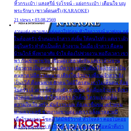
หิ้วกระเป๋า | แสงสุรีย์ รุ่งโรจน์ - แย่งกระเป๋า | เตือนใจ บุญ
พระรักษา (ซาวด์ดนตรี) (KARAOKE)
21 views • 03.08.2569
งานแต่ง เขาแซง แย่งเอาไปก่อน หัวใจอาวรณ์ มาซ่อน อยู่
ในห้องครัว ข้างนอกเจ้าสาว ส่งยิ้ม ให้คนไปทั่ว แต่เรา เฝ้า
อยู่ในครัว ทำตัวเป็นเด็ก ล้างจาน ในเมื่อ เจ้าสาว คือคน
บ้านใกล้ พึ่งพาอาศัย จำใจ ต้องไปช่วยงาน พอถึงเวลา เขา
พา กันเข้าพาขวัญ เพื่อนฝูง เฮฮาดังลั่น แต่เราล้างจาน
เดียวดาย เป็นคนพ่าย บ่มีความหมาย เคียงใจเจ้าบ่าว เป็น
คนพ่าย บ่มีความหมาย เคียงใจเจ้าบ่าว เพื่อนเจ้าสาว ยัง
เป็นบ่ได้ คือคนพ่าย ฮักคน ไม่มีใครสน เขาไม่เห็นคน ที่อยู่
ในครัว เจ้าสาว ก็มัวแต่งตัว สวยเด่น นั่งเคียงเจ้าบ่าว ที่เขา
เฝ้าคอย ใจเต้น หัวใจของเรา ลำเค็ญ ใครจะมองเห็น
ความใน ใจ เศร้า มันร้าวระบม ต้องมาขื่นขม เศร้าตรม
ท่ามความสุขี ช่วยงานเขาแต่ง แต่เรา แล้งมาหลายปี
เมื่อไรหนอจะ โชคดี ได้มีพิธีวิวาห์ หัวใจหล้า คอยไปคอย
มา คือหน้าที่เก่า หัวใจหล้า คอยไปคอยมา คือหน้าที่เก่า