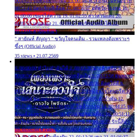
00:45:25 รอหน่อยน้องติ๋ม 15. 00:48:56 เรือล่มในหนอง 16.
00:51:43 บัตรเชิญสีเลือด 17. 00:56:07 อดีตรักโรงทอ 18.
01:00:00 เขมรไล่ควาย 19. 01:02:55 สาวสวนแตง 20.
01:05:51 แอบมอง 21. 01:09:27 พบรักปากน้ำโพ 22.
01:13:06 สายัณห์เมา
" สายัณห์ สัญญา " ขวัญใจคนเดิม - รวมเพลงดังเพราะๆ
ซึ้งๆ (Official Audio)
35 views • 21.07.2569
1. 00:00:00 ทำไมทำฉันได้ 2. 00:03:20 นางฟ้าสลัม 3.
00:06:50 คน 4. 00:10:36 บุญเหลือเกิน 5. 00:13:58 ฝนหยาด
สุดท้าย 6. 00:17:30 ยาใจยาจก 7. 00:20:30 คิดดูให้ดี 8.
00:24:21 ลบรอยแผลรัก 9. 00:27:35 เหมือนใจโดนกรีด 10.
00:30:54 ขบวนการเปาเปียว 11. 00:34:05 คำรำพัน 12.
00:37:20 ปาหนัน 13. 00:40:37 ใจเจ้ากรรม 14. 00:44:15 จูบ
ฉันแล้วจงตายเสีย 15. 00:47:24 ขอสูมาเต๊อะ 16. 00:51:11
คนใจมาร 17. 00:54:50 คืนทรมาน 18. 00:58:25 รักนี้สีดำ
19. 01:01:44 ส่วนเกิน 20. 01:05:42 หยาดน้ำฝนหยดน้ำตา
21. 01:09:13 เหลือเพียงฝัน 22. 01:13:26 เขา 23. 01:16:37