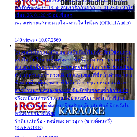
ขอรักคืน 24. 01:19:56 คนเรารักกันยาก 25. 01:23:06 หัวใจ
เถื่อน 26. 01:26:45 อยู่เพื่อลูก
เพลงเพราะเสนาะดวงใจ - ดาวใจ ไพจิตร (Official Audio)
149 views • 10.07.2569
ไม่เคยรักใครแน่หรือ อยากเชื่อถือก็ไม่กล้า ติ๋มใช่คนสวย
ตรึงใจ ติ๋มใช่งามซึ้งตรึงตรา พี่หรือจะมาหมายร่วมชีวี ก็
คนเขาลืออื้อฉาว ว่าสาวๆรุมตอมพี่ ติ๋มอยากรับรักเหมือน
กัน แต่หวั่นจะช้ำดวงฤดี กลัวแฟนของพี่ชี้หน้าด่าทอ ก็คน
ชื่อต๋อยต้อยตุ้มตุ๋ยต่าย พี่ยังลืมได้ง่ายๆเลยหนอ แค่ตัวเรา
สาวบ้านนา แสนจะซอมซ่อ ขืนรักขืนรอคงช้ำสักวัน ถ้า
จริงเหมือนคำพร่ำเฉลย พี่อย่าเฉยรีบมาหมั้น ถ้าพี่สู่ขอ
ตามธรรมเนียม ติ๋มจะเตรียมรับเกลียวสัมพันธ์ ผิดหวังไม่
หวั่นขอยอมได้เคียง
รักติ๋มแน่หรือ - หงษ์ทอง ดาวอุดร (ซาวด์ดนตรี)
(KARAOKE)