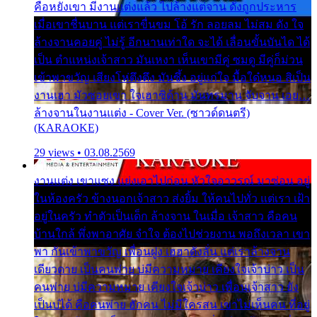
คือหยังเขา มีงานแต่งแล้ว ไปล้างแต่จาน ดั่งถูกประหาร
เมื่อเขาชื่นบาน แต่เราขื่นขม โอ้ รัก ลอยลม ไม่สม ดัง ใจ
ล้างจานคอยคู่ ไม่รู้ อีกนานเท่าใด จะได้ เลื่อนขั้นบันได ได้
เป็น ตำแหน่งเจ้าสาว มันเหงา เห็นเขามีคู่ ซมดู มีคู่ก็ม่วน
เข้าพาขวัญ เสียงโห่ตึงตึง มันซึ้ง อยู่แก่ใจ มื้อใด๋หนอ สิเป็น
งานเฮา มัวซอยเขา ใจเฮาซิด้าน มันทรมาน จับจาน เอย…
ล้างจานในงานแต่ง - Cover Ver. (ซาวด์ดนตรี)
(KARAOKE)
29 views • 03.08.2569
งานแต่ง เขาแซง แย่งเอาไปก่อน หัวใจอาวรณ์ มาซ่อน อยู่
ในห้องครัว ข้างนอกเจ้าสาว ส่งยิ้ม ให้คนไปทั่ว แต่เรา เฝ้า
อยู่ในครัว ทำตัวเป็นเด็ก ล้างจาน ในเมื่อ เจ้าสาว คือคน
บ้านใกล้ พึ่งพาอาศัย จำใจ ต้องไปช่วยงาน พอถึงเวลา เขา
พา กันเข้าพาขวัญ เพื่อนฝูง เฮฮาดังลั่น แต่เราล้างจาน
เดียวดาย เป็นคนพ่าย บ่มีความหมาย เคียงใจเจ้าบ่าว เป็น
คนพ่าย บ่มีความหมาย เคียงใจเจ้าบ่าว เพื่อนเจ้าสาว ยัง
เป็นบ่ได้ คือคนพ่าย ฮักคน ไม่มีใครสน เขาไม่เห็นคน ที่อยู่