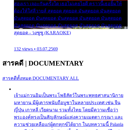
สองเรา เจอะกันครั้งใด เธอไม่เคยไยดี คราวนี้เธอยิ้มให้
ต้องให้ใส่ลีวายส์ สุดยอด สุดยอด มันสุดยอด มันสุดยอด
มันสุดยอด มันสุดยอด มันสุดยอด มันสุดยอด มันสุดยอด
มันสุดยอด มันสุดยอด มันสุดยอด มันสุดยอด มันสุดยอด
สุดยอด - วงซูซู (KARAOKE)
132 views • 03.07.2569
สารคดี
|
DOCUMENTARY
สารคดีทั้งหมด
DOCUMENTARY ALL
เจ้าแม่กวนอิมเป็นพระโพธิสัตว์ในพระพุทธศาสนานิกาย
มหายาน มีผู้เคารพนับถือบูชาในหลายประเทศ เช่น จีน
ญี่ปุ่น เกาหลี เวียดนาม รวมทั้งไทย โดยมีความเชื่อว่า
พระองค์ทรงเป็นสัญลักษณ์แห่งความเมตตา กรุณา และ
ความช่วยเหลือแก่ผู้ตกทุกข์ได้ยาก ในบทความนี้ Palanla