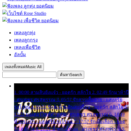
เพลงลูกทุ่ง
เพลงลูกกรุง
เพลงเพื่อชีวิต
อัลบั้ม
เพลงทั้งหมด
Music All
ค้นหา
Search
1. 00:00 สามสิบยังแจ๋ว - ยอดรัก สลักใจ 2. 02:49 รักมาห้าปี
- ศรเพชร ศรสุพรรณ 3. 05:57 รักสาวเสื้อลาย - แสงสุรีย์
รุ่งโรจน์ 4. 09:51 รักสะท้านดินสะเทือน - ยอดรัก สลักใจ 5.
12:23 มอเตอร์ไซค์ทำหล่น - ศรเพชร ศรสุพรรณ 6. 14:49
หิ้วกระเป๋า - แสงสุรีย์ รุ่งโรจน์ 7. 17:57 รักเผื่อเลือก - ยอด
รัก สลักใจ 8. 21:21 น้ำตาไอ้หนุ่ม - ศรเพชร ศรสุพรรณ 9.