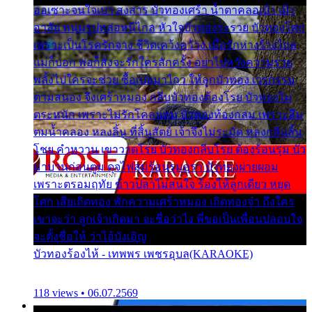
ออเซาะจนใจเบา สงสาร บัวทองเศร้า น้ำตาคลอเบ้า เฝ้า
อาลัย หนุ่มรูปหล่อหนีไกล หัวใจบัวทองระรวย บัวทองโศก
เพราะเป็นโรครักจาง ชีวิตเคว้งคว้าง เมื่อรักห่างร้างไกล
แม่ก็บอก พ่อก็สั่งจะรักใครสักครั้ง อย่าไปหวังความรวย
พลั้งไปใครจะช่วย ซื้อเปลมาไกว ให้ลูกบัวทอง เวรกรรม
ตามสนอง จึงเศร้าหมอง กลีบบัวทองต้องโรย บัวทองไม่
ตระหนัก เพราะไม่รักโคลนตม บัวทองท้องกลม เพราะลืม
ตมน้ำคลอง หลงลิ้น ที่สิ้นสัตย์ เจ้าจึงไม่ระมัด หลงกลิ่นลิ้น
โชย คำหวาน เขาวาดโรย บัวทองกลีบโรย ต้องร้อนรุม บัว
มาบานก่อนตูม ดุจไฟสุมร้อนรุมอุรา บัวทองผ่ายผอม
เพราะตรอมฤทัย ข้าวปลาไม่สนใจ ร้องไห้ลูกเดียว หยุด
โศก เสียเถิดทอง พักความเศร้าหมอง เถิดทองจ๋า ถึงใคร
เขาจะว่า ลูกเจ้าเกิดมา จะชื่อว่าไง พี่ขอเป็นเพื่อนปลอบใจ
จะตั้งชื่อให้ ว่าไอ้บังเอิญ
บัวทองร้องไห้ - เทพพร เพชรอุบล(KARAOKE)
118 views • 06.07.2569