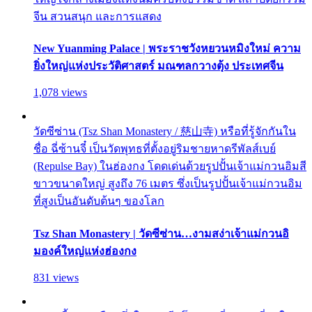
จีน สวนสนุก และการแสดง
New Yuanming Palace | พระราชวังหยวนหมิงใหม่ ความ
ยิ่งใหญ่แห่งประวัติศาสตร์ มณฑลกวางตุ้ง ประเทศจีน
1,078 views
วัดซีซ่าน (Tsz Shan Monastery / 慈山寺) หรือที่รู้จักกันใน
ชื่อ ฉี่ซ้านจี๋ เป็นวัดพุทธที่ตั้งอยู่ริมชายหาดรีพัลส์เบย์
(Repulse Bay) ในฮ่องกง โดดเด่นด้วยรูปปั้นเจ้าแม่กวนอิมสี
ขาวขนาดใหญ่ สูงถึง 76 เมตร ซึ่งเป็นรูปปั้นเจ้าแม่กวนอิม
ที่สูงเป็นอันดับต้นๆ ของโลก
Tsz Shan Monastery | วัดซีซ่าน…งามสง่าเจ้าแม่กวนอิ
มองค์ใหญ่แห่งฮ่องกง
831 views