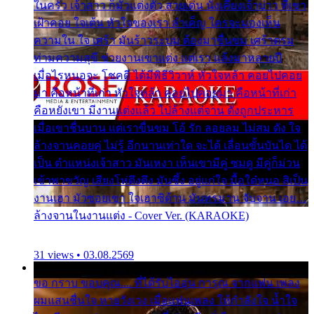
ในครัว เจ้าสาว ก็มัวแต่งตัว สวยเด่น นั่งเคียงเจ้าบ่าว ที่เขา
เฝ้าคอย ใจเต้น หัวใจของเรา ลำเค็ญ ใครจะมองเห็น
ความใน ใจ เศร้า มันร้าวระบม ต้องมาขื่นขม เศร้าตรม
ท่ามความสุขี ช่วยงานเขาแต่ง แต่เรา แล้งมาหลายปี
เมื่อไรหนอจะ โชคดี ได้มีพิธีวิวาห์ หัวใจหล้า คอยไปคอย
มา คือหน้าที่เก่า หัวใจหล้า คอยไปคอยมา คือหน้าที่เก่า
คือหยังเขา มีงานแต่งแล้ว ไปล้างแต่จาน ดั่งถูกประหาร
เมื่อเขาชื่นบาน แต่เราขื่นขม โอ้ รัก ลอยลม ไม่สม ดัง ใจ
ล้างจานคอยคู่ ไม่รู้ อีกนานเท่าใด จะได้ เลื่อนขั้นบันได ได้
เป็น ตำแหน่งเจ้าสาว มันเหงา เห็นเขามีคู่ ซมดู มีคู่ก็ม่วน
เข้าพาขวัญ เสียงโห่ตึงตึง มันซึ้ง อยู่แก่ใจ มื้อใด๋หนอ สิเป็น
งานเฮา มัวซอยเขา ใจเฮาซิด้าน มันทรมาน จับจาน เอย…
ล้างจานในงานแต่ง - Cover Ver. (KARAOKE)
31 views • 03.08.2569
ขอ กราบ ขอบคุณ.... ที่ได้รับไออุ่น การุณ จากแฟน เพลง
ผมแสนชื่นใจ หายวังเวง เมื่อแฟนเพลง ให้กำลังใจ น้ำใจ