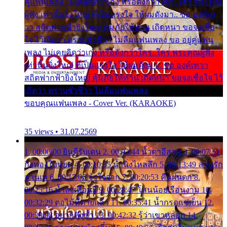
คู่แฟนเพลง ไม่เคยคิดว่าเก่ง หรือดังกว่าใคร..ใคร พระคุณ
ผู้ฟัง เท่านั้นยิ่งใหญ่ ที่เป็นแรงใจ ให้ผมดังมา.. ขอ องค์เท
วา สถิตฟากฟ้ายิ่งใหญ่ คุ้มภัยให้ท่าน เถิดหนา ขอจงเชื่อ
ใจ ไว้เถิดว่า ตราบชั่วชีวา ไม่ลืมแฟนเพลง ขอ อยู่คู่แฟน
เพลง ไม่เคยคิดว่าเก่ง หรือดังกว่าใคร..ใคร พระคุณผู้ฟัง
เท่านั้นยิ่งใหญ่ ที่เป็นแรงใจ ให้ผมดังมา.. ขอ องค์เทวา
สถิตฟากฟ้ายิ่งใหญ่ คุ้มภัยให้ท่าน เถิดหนา ขอจงเชื่อใจ ไว้
เถิดว่า ตราบชั่วชีวา ไม่ลืมแฟนเพลง
ขอบคุณแฟนเพลง - Cover Ver. (KARAOKE)
35 views • 31.07.2569
1. 00:00:00 ยินดีรับเดน 2. 00:03:44 น้ำตาอีสาน 3. 00:07:51
กิ่งทองใบหยก 4. 00:10:35 น้ำนิ่งไหลลึก 5. 00:13:49 ลานรัก
ลานเท 6. 00:17:06 จำใจจาก 7. 00:20:53 คืนฝนตก 8.
00:25:16 น้ำลงเดือนยี่ 9. 00:28:47 โสนน้อยเรือนงาม 10.
00:32:29 ตอไม้ที่ตายแล้ว 11. 00:35:41 น้ำกรดแช่เย็น 12.
00:39:08 อยากฟังซ้ำ 13. 00:42:32 รู้ว่าเขาหลอก 14.