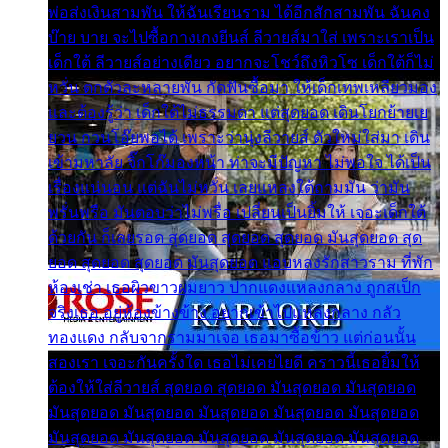
พ่อส่งเงินสามพัน ให้ฉันเรียนราม ได้อีกสักสามพัน ฉันคง
บ๊าย บาย จะไปซื้อกางเกงยีนส์ ลีวายส์มาใส่ เพราะเราเป็น
เด็กใต้ ลีวายส์อย่างเดียว อยากจะโชว์ถึงหิวโซ เด็กใต้ก็ไม่
หวั่น ตกตัวละหลายพัน กัดฟันซื้อมา ให้เด็กเทพเหลียวมอง
และต้องรู้ว่า เด็กใต้ไม่ธรรมดา แต่สุดยอด เดินโยกย้ายเย
ยวน กวนโอ๊ยพอได้ เพราะว่านุ่งลีวายส์ ตัวใหม่ใส่มา เดิน
เข้ามหาลัย จิ๊กโก๊มองหน้า ท่าจะมีปัญหา ไม่พอใจ ได้เป็น
เรื่องแน่นอน แต่ฉันไม่หวั่น เลยแหลงใต้ถามมัน ว่ามัน
พรั่นพรือ มันตอบว่าไม่พรื่อ เปลี่ยนเป็นยิ้มให้ เจอะเด็กใต้
ด้วยกัน ก็เลยรอด สุดยอด สุดยอด สุดยอด มันสุดยอด สุด
ยอด สุดยอด สุดยอด มันสุดยอด แอบหลงรักสาวราม ที่พัก
ห้องเช่า เธอผิวขาวผมยาว ปากแดงแหลงกลาง ถูกสเป็ก
จริงเธอ อยู่ห้องข้างข้าง อยากเข้าไปแหลงกลาง กลัว
ทองแดง กลับจากรามมาเจอ เธอมาซื้อข้าว แต่ก่อนนั้น
สองเรา เจอะกันครั้งใด เธอไม่เคยไยดี คราวนี้เธอยิ้มให้
ต้องให้ใส่ลีวายส์ สุดยอด สุดยอด มันสุดยอด มันสุดยอด
มันสุดยอด มันสุดยอด มันสุดยอด มันสุดยอด มันสุดยอด
มันสุดยอด มันสุดยอด มันสุดยอด มันสุดยอด มันสุดยอด