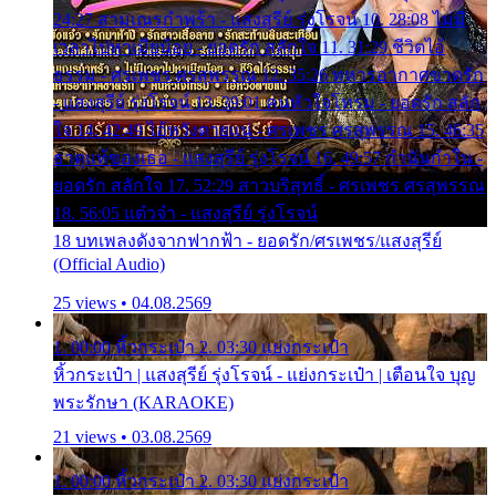
24:27 สามเณรกำพร้า - แสงสุรีย์ รุ่งโรจน์ 10. 28:08 ไม่มี
เวลาไปหาเมียน้อย - ยอดรัก สลักใจ 11. 31:29 ชีวิตไอ้
ธรรม - ศรเพชร ศรสุพรรณ 12. 35:26 ทหารอากาศขาดรัก
- แสงสุรีย์ รุ่งโรจน์ 13. 39:01 คนหัวใจโทรม - ยอดรัก สลัก
ใจ 14. 42:49 ไอ้หวังตายแน่ - ศรเพชร ศรสุพรรณ 15. 46:35
ธาตุแท้ของเธอ - แสงสุรีย์ รุ่งโรจน์ 16. 49:57 กำนันกำใน -
ยอดรัก สลักใจ 17. 52:29 สาวบริสุทธิ์ - ศรเพชร ศรสุพรรณ
18. 56:05 แต๋วจ๋า - แสงสุรีย์ รุ่งโรจน์
18 บทเพลงดังจากฟากฟ้า - ยอดรัก/ศรเพชร/แสงสุรีย์
(Official Audio)
25 views • 04.08.2569
1. 00:00 หิ้วกระเป๋า 2. 03:30 แย่งกระเป๋า
หิ้วกระเป๋า | แสงสุรีย์ รุ่งโรจน์ - แย่งกระเป๋า | เตือนใจ บุญ
พระรักษา (KARAOKE)
21 views • 03.08.2569
1. 00:00 หิ้วกระเป๋า 2. 03:30 แย่งกระเป๋า