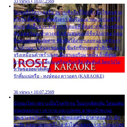
33 views • 10.07.2569
ไม่เคยรักใครแน่หรือ อยากเชื่อถือก็ไม่กล้า ติ๋มใช่คนสวย
ตรึงใจ ติ๋มใช่งามซึ้งตรึงตรา พี่หรือจะมาหมายร่วมชีวี ก็
คนเขาลืออื้อฉาว ว่าสาวๆรุมตอมพี่ ติ๋มอยากรับรักเหมือน
กัน แต่หวั่นจะช้ำดวงฤดี กลัวแฟนของพี่ชี้หน้าด่าทอ ก็คน
ชื่อต๋อยต้อยตุ้มตุ๋ยต่าย พี่ยังลืมได้ง่ายๆเลยหนอ แค่ตัวเรา
สาวบ้านนา แสนจะซอมซ่อ ขืนรักขืนรอคงช้ำสักวัน ถ้า
จริงเหมือนคำพร่ำเฉลย พี่อย่าเฉยรีบมาหมั้น ถ้าพี่สู่ขอ
ตามธรรมเนียม ติ๋มจะเตรียมรับเกลียวสัมพันธ์ ผิดหวังไม่
หวั่นขอยอมได้เคียง
รักติ๋มแน่หรือ - หงษ์ทอง ดาวอุดร (KARAOKE)
36 views • 10.07.2569
บัวทองโศก เพราะเป็นโรครักรุม ในอกกลัดกลุ้ม โดนแฟน
หนุ่มหลอกเอา เขารวย และรูปหล่อ มาพะเน้าพะนอ
ออเซาะจนใจเบา สงสาร บัวทองเศร้า น้ำตาคลอเบ้า เฝ้า
อาลัย หนุ่มรูปหล่อหนีไกล หัวใจบัวทองระรวย บัวทองโศก