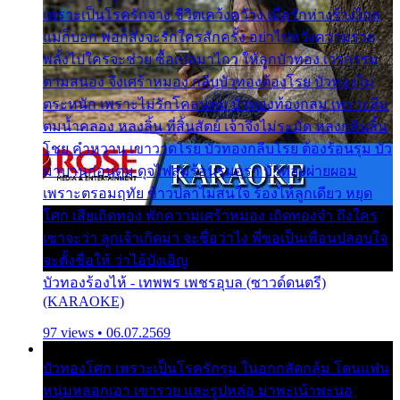
เพราะเป็นโรครักจาง ชีวิตเคว้งคว้าง เมื่อรักห่างร้างไกล
แม่ก็บอก พ่อก็สั่งจะรักใครสักครั้ง อย่าไปหวังความรวย
พลั้งไปใครจะช่วย ซื้อเปลมาไกว ให้ลูกบัวทอง เวรกรรม
ตามสนอง จึงเศร้าหมอง กลีบบัวทองต้องโรย บัวทองไม่
ตระหนัก เพราะไม่รักโคลนตม บัวทองท้องกลม เพราะลืม
ตมน้ำคลอง หลงลิ้น ที่สิ้นสัตย์ เจ้าจึงไม่ระมัด หลงกลิ่นลิ้น
โชย คำหวาน เขาวาดโรย บัวทองกลีบโรย ต้องร้อนรุม บัว
มาบานก่อนตูม ดุจไฟสุมร้อนรุมอุรา บัวทองผ่ายผอม
เพราะตรอมฤทัย ข้าวปลาไม่สนใจ ร้องไห้ลูกเดียว หยุด
โศก เสียเถิดทอง พักความเศร้าหมอง เถิดทองจ๋า ถึงใคร
เขาจะว่า ลูกเจ้าเกิดมา จะชื่อว่าไง พี่ขอเป็นเพื่อนปลอบใจ
จะตั้งชื่อให้ ว่าไอ้บังเอิญ
บัวทองร้องไห้ - เทพพร เพชรอุบล (ซาวด์ดนตรี)
(KARAOKE)
97 views • 06.07.2569
บัวทองโศก เพราะเป็นโรครักรุม ในอกกลัดกลุ้ม โดนแฟน
หนุ่มหลอกเอา เขารวย และรูปหล่อ มาพะเน้าพะนอ