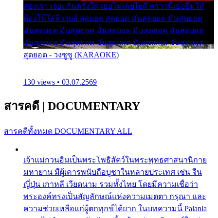
สองเรา เจอะกันครั้งใด เธอไม่เคยไยดี คราวนี้เธอยิ้มให้
ต้องให้ใส่ลีวายส์ สุดยอด สุดยอด มันสุดยอด มันสุดยอด
มันสุดยอด มันสุดยอด มันสุดยอด มันสุดยอด มันสุดยอด
มันสุดยอด มันสุดยอด มันสุดยอด มันสุดยอด มันสุดยอด
สุดยอด - วงซูซู (KARAOKE)
130 views • 03.07.2569
สารคดี
|
DOCUMENTARY
สารคดีทั้งหมด
DOCUMENTARY ALL
เจ้าแม่กวนอิมเป็นพระโพธิสัตว์ในพระพุทธศาสนานิกาย
มหายาน มีผู้เคารพนับถือบูชาในหลายประเทศ เช่น จีน
ญี่ปุ่น เกาหลี เวียดนาม รวมทั้งไทย โดยมีความเชื่อว่า
พระองค์ทรงเป็นสัญลักษณ์แห่งความเมตตา กรุณา และ
ความช่วยเหลือแก่ผู้ตกทุกข์ได้ยาก ในบทความนี้ Palanla