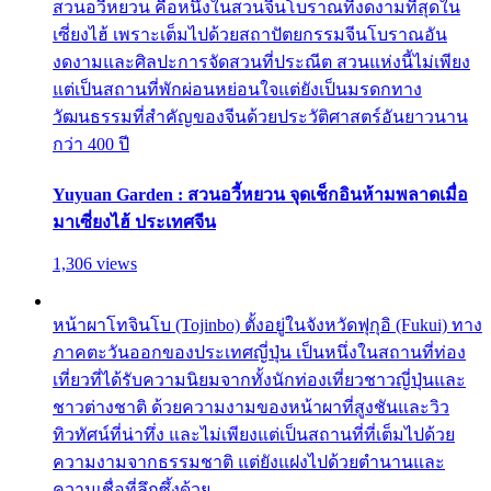
สวนอวี้หยวน คือหนึ่งในสวนจีนโบราณที่งดงามที่สุดใน
เซี่ยงไฮ้ เพราะเต็มไปด้วยสถาปัตยกรรมจีนโบราณอัน
งดงามและศิลปะการจัดสวนที่ประณีต สวนแห่งนี้ไม่เพียง
แต่เป็นสถานที่พักผ่อนหย่อนใจแต่ยังเป็นมรดกทาง
วัฒนธรรมที่สำคัญของจีนด้วยประวัติศาสตร์อันยาวนาน
กว่า 400 ปี
Yuyuan Garden : สวนอวี้หยวน จุดเช็กอินห้ามพลาดเมื่อ
มาเซี่ยงไฮ้ ประเทศจีน
1,306 views
หน้าผาโทจินโบ (Tojinbo) ตั้งอยู่ในจังหวัดฟุกุอิ (Fukui) ทาง
ภาคตะวันออกของประเทศญี่ปุ่น เป็นหนึ่งในสถานที่ท่อง
เที่ยวที่ได้รับความนิยมจากทั้งนักท่องเที่ยวชาวญี่ปุ่นและ
ชาวต่างชาติ ด้วยความงามของหน้าผาที่สูงชันและวิว
ทิวทัศน์ที่น่าทึ่ง และไม่เพียงแต่เป็นสถานที่ที่เต็มไปด้วย
ความงามจากธรรมชาติ แต่ยังแฝงไปด้วยตำนานและ
ความเชื่อที่ลึกซึ้งด้วย