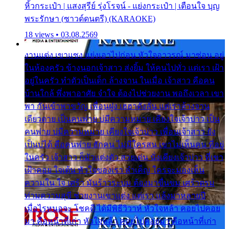
หิ้วกระเป๋า | แสงสุรีย์ รุ่งโรจน์ - แย่งกระเป๋า | เตือนใจ บุญ
พระรักษา (ซาวด์ดนตรี) (KARAOKE)
18 views • 03.08.2569
งานแต่ง เขาแซง แย่งเอาไปก่อน หัวใจอาวรณ์ มาซ่อน อยู่
ในห้องครัว ข้างนอกเจ้าสาว ส่งยิ้ม ให้คนไปทั่ว แต่เรา เฝ้า
อยู่ในครัว ทำตัวเป็นเด็ก ล้างจาน ในเมื่อ เจ้าสาว คือคน
บ้านใกล้ พึ่งพาอาศัย จำใจ ต้องไปช่วยงาน พอถึงเวลา เขา
พา กันเข้าพาขวัญ เพื่อนฝูง เฮฮาดังลั่น แต่เราล้างจาน
เดียวดาย เป็นคนพ่าย บ่มีความหมาย เคียงใจเจ้าบ่าว เป็น
คนพ่าย บ่มีความหมาย เคียงใจเจ้าบ่าว เพื่อนเจ้าสาว ยัง
เป็นบ่ได้ คือคนพ่าย ฮักคน ไม่มีใครสน เขาไม่เห็นคน ที่อยู่
ในครัว เจ้าสาว ก็มัวแต่งตัว สวยเด่น นั่งเคียงเจ้าบ่าว ที่เขา
เฝ้าคอย ใจเต้น หัวใจของเรา ลำเค็ญ ใครจะมองเห็น
ความใน ใจ เศร้า มันร้าวระบม ต้องมาขื่นขม เศร้าตรม
ท่ามความสุขี ช่วยงานเขาแต่ง แต่เรา แล้งมาหลายปี
เมื่อไรหนอจะ โชคดี ได้มีพิธีวิวาห์ หัวใจหล้า คอยไปคอย
มา คือหน้าที่เก่า หัวใจหล้า คอยไปคอยมา คือหน้าที่เก่า