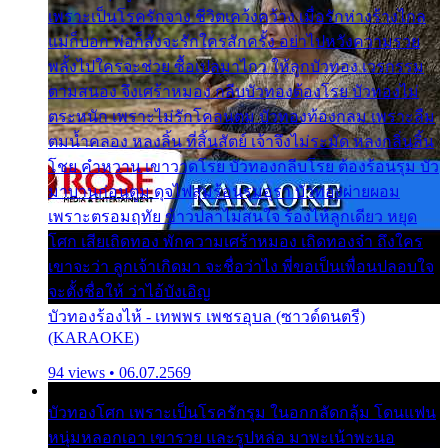
เพราะเป็นโรครักจาง ชีวิตเคว้งคว้าง เมื่อรักห่างร้างไกล
แม่ก็บอก พ่อก็สั่งจะรักใครสักครั้ง อย่าไปหวังความรวย
พลั้งไปใครจะช่วย ซื้อเปลมาไกว ให้ลูกบัวทอง เวรกรรม
ตามสนอง จึงเศร้าหมอง กลีบบัวทองต้องโรย บัวทองไม่
ตระหนัก เพราะไม่รักโคลนตม บัวทองท้องกลม เพราะลืม
ตมน้ำคลอง หลงลิ้น ที่สิ้นสัตย์ เจ้าจึงไม่ระมัด หลงกลิ่นลิ้น
โชย คำหวาน เขาวาดโรย บัวทองกลีบโรย ต้องร้อนรุม บัว
มาบานก่อนตูม ดุจไฟสุมร้อนรุมอุรา บัวทองผ่ายผอม
เพราะตรอมฤทัย ข้าวปลาไม่สนใจ ร้องไห้ลูกเดียว หยุด
โศก เสียเถิดทอง พักความเศร้าหมอง เถิดทองจ๋า ถึงใคร
เขาจะว่า ลูกเจ้าเกิดมา จะชื่อว่าไง พี่ขอเป็นเพื่อนปลอบใจ
จะตั้งชื่อให้ ว่าไอ้บังเอิญ
บัวทองร้องไห้ - เทพพร เพชรอุบล (ซาวด์ดนตรี)
(KARAOKE)
94 views • 06.07.2569
บัวทองโศก เพราะเป็นโรครักรุม ในอกกลัดกลุ้ม โดนแฟน
หนุ่มหลอกเอา เขารวย และรูปหล่อ มาพะเน้าพะนอ