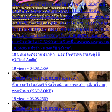
24:27 สามเณรกำพร้า - แสงสุรีย์ รุ่งโรจน์ 10. 28:08 ไม่มี
เวลาไปหาเมียน้อย - ยอดรัก สลักใจ 11. 31:29 ชีวิตไอ้
ธรรม - ศรเพชร ศรสุพรรณ 12. 35:26 ทหารอากาศขาดรัก
- แสงสุรีย์ รุ่งโรจน์ 13. 39:01 คนหัวใจโทรม - ยอดรัก สลัก
ใจ 14. 42:49 ไอ้หวังตายแน่ - ศรเพชร ศรสุพรรณ 15. 46:35
ธาตุแท้ของเธอ - แสงสุรีย์ รุ่งโรจน์ 16. 49:57 กำนันกำใน -
ยอดรัก สลักใจ 17. 52:29 สาวบริสุทธิ์ - ศรเพชร ศรสุพรรณ
18. 56:05 แต๋วจ๋า - แสงสุรีย์ รุ่งโรจน์
18 บทเพลงดังจากฟากฟ้า - ยอดรัก/ศรเพชร/แสงสุรีย์
(Official Audio)
19 views • 04.08.2569
1. 00:00 หิ้วกระเป๋า 2. 03:30 แย่งกระเป๋า
หิ้วกระเป๋า | แสงสุรีย์ รุ่งโรจน์ - แย่งกระเป๋า | เตือนใจ บุญ
พระรักษา (KARAOKE)
19 views • 03.08.2569
1. 00:00 หิ้วกระเป๋า 2. 03:30 แย่งกระเป๋า