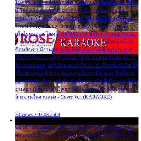
ในครัว เจ้าสาว ก็มัวแต่งตัว สวยเด่น นั่งเคียงเจ้าบ่าว ที่เขา
เฝ้าคอย ใจเต้น หัวใจของเรา ลำเค็ญ ใครจะมองเห็น
ความใน ใจ เศร้า มันร้าวระบม ต้องมาขื่นขม เศร้าตรม
ท่ามความสุขี ช่วยงานเขาแต่ง แต่เรา แล้งมาหลายปี
เมื่อไรหนอจะ โชคดี ได้มีพิธีวิวาห์ หัวใจหล้า คอยไปคอย
มา คือหน้าที่เก่า หัวใจหล้า คอยไปคอยมา คือหน้าที่เก่า
คือหยังเขา มีงานแต่งแล้ว ไปล้างแต่จาน ดั่งถูกประหาร
เมื่อเขาชื่นบาน แต่เราขื่นขม โอ้ รัก ลอยลม ไม่สม ดัง ใจ
ล้างจานคอยคู่ ไม่รู้ อีกนานเท่าใด จะได้ เลื่อนขั้นบันได ได้
เป็น ตำแหน่งเจ้าสาว มันเหงา เห็นเขามีคู่ ซมดู มีคู่ก็ม่วน
เข้าพาขวัญ เสียงโห่ตึงตึง มันซึ้ง อยู่แก่ใจ มื้อใด๋หนอ สิเป็น
งานเฮา มัวซอยเขา ใจเฮาซิด้าน มันทรมาน จับจาน เอย…
ล้างจานในงานแต่ง - Cover Ver. (KARAOKE)
30 views • 03.08.2569
ขอ กราบ ขอบคุณ.... ที่ได้รับไออุ่น การุณ จากแฟน เพลง
ผมแสนชื่นใจ หายวังเวง เมื่อแฟนเพลง ให้กำลังใจ น้ำใจ