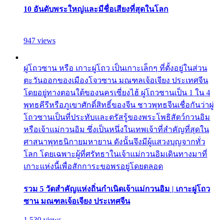
10 อันดับพระใหญ่และมีชื่อเสียงที่สุดในโลก
947 views
ผู่โถวซาน หรือ เกาะผู่โถว เป็นเกาะเล็กๆ ที่ตั้งอยู่ในส่วน
ตะวันออกของเมืองโจวซาน มณฑลเจ้อเจียง ประเทศจีน
โดยอยู่ทางตอนใต้ของนครเซี่ยงไฮ้ ผู่โถวซานเป็น 1 ใน 4
พุทธคีรีหรือภูเขาศักดิ์สิทธิ์ของจีน ชาวพุทธจีนเชื่อกันว่าผู่
โถวซานเป็นที่ประทับและตรัสรู้ของพระโพธิสัตว์กวนอิม
หรือเจ้าแม่กวนอิม ซึ่งเป็นหนึ่งในเทพเจ้าที่สำคัญที่สุดใน
ศาสนาพุทธนิกายมหายาน ดังนั้นจึงมีผู้แสวงบุญจากทั่ว
โลก โดยเฉพาะผู้ที่ศรัทธาในเจ้าแม่กวนอิมเดินทางมาที่
เกาะแห่งนี้เพื่อสักการะขอพรอยู่โดยตลอด
รวม 5 วัดสำคัญแห่งถิ่นกำเนิดเจ้าแม่กวนอิม | เกาะผู่โถว
ซาน มณฑลเจ้อเจียง ประเทศจีน
1,530 views