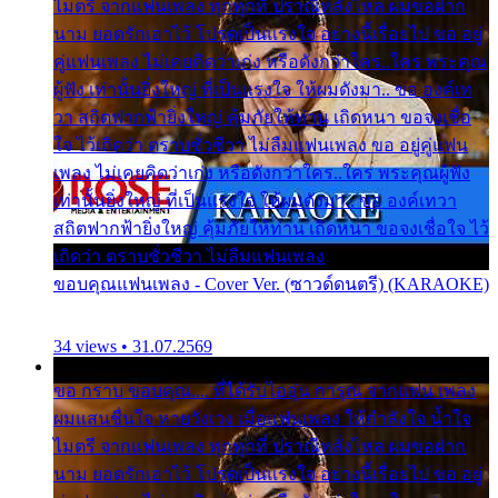
ไมตรี จากแฟนเพลง ทุกทุกที่ ปราณีหลั่งไหล ผมขอฝาก
นาม ยอดรักเอาไว้ โปรดเป็นแรงใจ อย่างนี้เรื่อยไป ขอ อยู่
คู่แฟนเพลง ไม่เคยคิดว่าเก่ง หรือดังกว่าใคร..ใคร พระคุณ
ผู้ฟัง เท่านั้นยิ่งใหญ่ ที่เป็นแรงใจ ให้ผมดังมา.. ขอ องค์เท
วา สถิตฟากฟ้ายิ่งใหญ่ คุ้มภัยให้ท่าน เถิดหนา ขอจงเชื่อ
ใจ ไว้เถิดว่า ตราบชั่วชีวา ไม่ลืมแฟนเพลง ขอ อยู่คู่แฟน
เพลง ไม่เคยคิดว่าเก่ง หรือดังกว่าใคร..ใคร พระคุณผู้ฟัง
เท่านั้นยิ่งใหญ่ ที่เป็นแรงใจ ให้ผมดังมา.. ขอ องค์เทวา
สถิตฟากฟ้ายิ่งใหญ่ คุ้มภัยให้ท่าน เถิดหนา ขอจงเชื่อใจ ไว้
เถิดว่า ตราบชั่วชีวา ไม่ลืมแฟนเพลง
ขอบคุณแฟนเพลง - Cover Ver. (ซาวด์ดนตรี) (KARAOKE)
34 views • 31.07.2569
ขอ กราบ ขอบคุณ.... ที่ได้รับไออุ่น การุณ จากแฟน เพลง
ผมแสนชื่นใจ หายวังเวง เมื่อแฟนเพลง ให้กำลังใจ น้ำใจ
ไมตรี จากแฟนเพลง ทุกทุกที่ ปราณีหลั่งไหล ผมขอฝาก
นาม ยอดรักเอาไว้ โปรดเป็นแรงใจ อย่างนี้เรื่อยไป ขอ อยู่