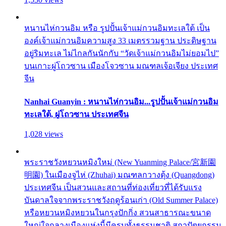
หนานไห่กวนอิม หรือ รูปปั้นเจ้าแม่กวนอิมทะเลใต้ เป็น
องค์เจ้าแม่กวนอิมความสูง 33 เมตรรวมฐาน ประดิษฐาน
อยู่ริมทะเล ไม่ไกลกันนักกับ “วัดเจ้าแม่กวนอิมไม่ยอมไป”
บนเกาะผู่โถวซาน เมืองโจวซาน มณฑลเจ้อเจียง ประเทศ
จีน
Nanhai Guanyin : หนานไห่กวนอิม...รูปปั้นเจ้าแม่กวนอิม
ทะเลใต้, ผู่โถวซาน ประเทศจีน
1,028 views
พระราชวังหยวนหมิงใหม่ (New Yuanming Palace/宮新園
明園) ในเมืองจูไห่ (Zhuhai) มณฑลกวางตุ้ง (Quangdong)
ประเทศจีน เป็นสวนและสถานที่ท่องเที่ยวที่ได้รับแรง
บันดาลใจจากพระราชวังฤดูร้อนเก่า (Old Summer Palace)
หรือหยวนหมิงหยวนในกรุงปักกิ่ง สวนสาธารณะขนาด
ใหญ่ใจกลางเมืองแห่งนี้มีครบทั้งธรรมชาติ สถาปัตยกรรม