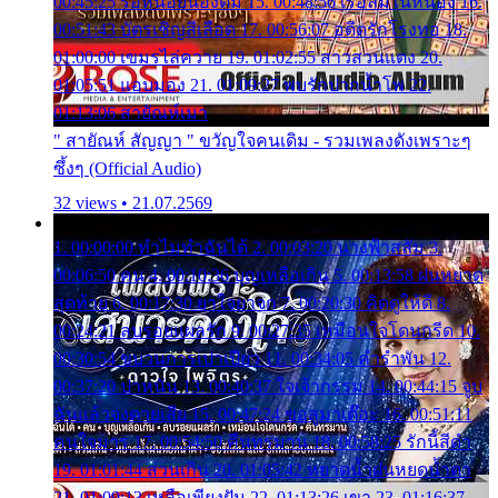
00:45:25 รอหน่อยน้องติ๋ม 15. 00:48:56 เรือล่มในหนอง 16.
00:51:43 บัตรเชิญสีเลือด 17. 00:56:07 อดีตรักโรงทอ 18.
01:00:00 เขมรไล่ควาย 19. 01:02:55 สาวสวนแตง 20.
01:05:51 แอบมอง 21. 01:09:27 พบรักปากน้ำโพ 22.
01:13:06 สายัณห์เมา
" สายัณห์ สัญญา " ขวัญใจคนเดิม - รวมเพลงดังเพราะๆ
ซึ้งๆ (Official Audio)
32 views • 21.07.2569
1. 00:00:00 ทำไมทำฉันได้ 2. 00:03:20 นางฟ้าสลัม 3.
00:06:50 คน 4. 00:10:36 บุญเหลือเกิน 5. 00:13:58 ฝนหยาด
สุดท้าย 6. 00:17:30 ยาใจยาจก 7. 00:20:30 คิดดูให้ดี 8.
00:24:21 ลบรอยแผลรัก 9. 00:27:35 เหมือนใจโดนกรีด 10.
00:30:54 ขบวนการเปาเปียว 11. 00:34:05 คำรำพัน 12.
00:37:20 ปาหนัน 13. 00:40:37 ใจเจ้ากรรม 14. 00:44:15 จูบ
ฉันแล้วจงตายเสีย 15. 00:47:24 ขอสูมาเต๊อะ 16. 00:51:11
คนใจมาร 17. 00:54:50 คืนทรมาน 18. 00:58:25 รักนี้สีดำ
19. 01:01:44 ส่วนเกิน 20. 01:05:42 หยาดน้ำฝนหยดน้ำตา
21. 01:09:13 เหลือเพียงฝัน 22. 01:13:26 เขา 23. 01:16:37