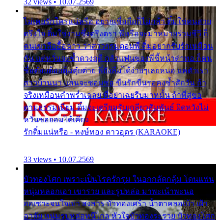
32 views • 10.07.2569
ไม่เคยรักใครแน่หรือ อยากเชื่อถือก็ไม่กล้า ติ๋มใช่คนสวย
ตรึงใจ ติ๋มใช่งามซึ้งตรึงตรา พี่หรือจะมาหมายร่วมชีวี ก็
คนเขาลืออื้อฉาว ว่าสาวๆรุมตอมพี่ ติ๋มอยากรับรักเหมือน
กัน แต่หวั่นจะช้ำดวงฤดี กลัวแฟนของพี่ชี้หน้าด่าทอ ก็คน
ชื่อต๋อยต้อยตุ้มตุ๋ยต่าย พี่ยังลืมได้ง่ายๆเลยหนอ แค่ตัวเรา
สาวบ้านนา แสนจะซอมซ่อ ขืนรักขืนรอคงช้ำสักวัน ถ้า
จริงเหมือนคำพร่ำเฉลย พี่อย่าเฉยรีบมาหมั้น ถ้าพี่สู่ขอ
ตามธรรมเนียม ติ๋มจะเตรียมรับเกลียวสัมพันธ์ ผิดหวังไม่
หวั่นขอยอมได้เคียง
รักติ๋มแน่หรือ - หงษ์ทอง ดาวอุดร (KARAOKE)
33 views • 10.07.2569
บัวทองโศก เพราะเป็นโรครักรุม ในอกกลัดกลุ้ม โดนแฟน
หนุ่มหลอกเอา เขารวย และรูปหล่อ มาพะเน้าพะนอ
ออเซาะจนใจเบา สงสาร บัวทองเศร้า น้ำตาคลอเบ้า เฝ้า
อาลัย หนุ่มรูปหล่อหนีไกล หัวใจบัวทองระรวย บัวทองโศก