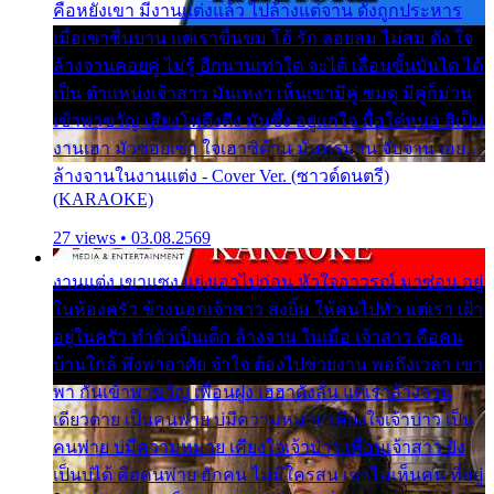
คือหยังเขา มีงานแต่งแล้ว ไปล้างแต่จาน ดั่งถูกประหาร
เมื่อเขาชื่นบาน แต่เราขื่นขม โอ้ รัก ลอยลม ไม่สม ดัง ใจ
ล้างจานคอยคู่ ไม่รู้ อีกนานเท่าใด จะได้ เลื่อนขั้นบันได ได้
เป็น ตำแหน่งเจ้าสาว มันเหงา เห็นเขามีคู่ ซมดู มีคู่ก็ม่วน
เข้าพาขวัญ เสียงโห่ตึงตึง มันซึ้ง อยู่แก่ใจ มื้อใด๋หนอ สิเป็น
งานเฮา มัวซอยเขา ใจเฮาซิด้าน มันทรมาน จับจาน เอย…
ล้างจานในงานแต่ง - Cover Ver. (ซาวด์ดนตรี)
(KARAOKE)
27 views • 03.08.2569
งานแต่ง เขาแซง แย่งเอาไปก่อน หัวใจอาวรณ์ มาซ่อน อยู่
ในห้องครัว ข้างนอกเจ้าสาว ส่งยิ้ม ให้คนไปทั่ว แต่เรา เฝ้า
อยู่ในครัว ทำตัวเป็นเด็ก ล้างจาน ในเมื่อ เจ้าสาว คือคน
บ้านใกล้ พึ่งพาอาศัย จำใจ ต้องไปช่วยงาน พอถึงเวลา เขา
พา กันเข้าพาขวัญ เพื่อนฝูง เฮฮาดังลั่น แต่เราล้างจาน
เดียวดาย เป็นคนพ่าย บ่มีความหมาย เคียงใจเจ้าบ่าว เป็น
คนพ่าย บ่มีความหมาย เคียงใจเจ้าบ่าว เพื่อนเจ้าสาว ยัง
เป็นบ่ได้ คือคนพ่าย ฮักคน ไม่มีใครสน เขาไม่เห็นคน ที่อยู่