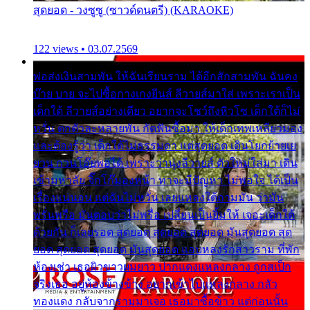
สุดยอด - วงซูซู (ซาวด์ดนตรี) (KARAOKE)
122 views • 03.07.2569
พ่อส่งเงินสามพัน ให้ฉันเรียนราม ได้อีกสักสามพัน ฉันคง
บ๊าย บาย จะไปซื้อกางเกงยีนส์ ลีวายส์มาใส่ เพราะเราเป็น
เด็กใต้ ลีวายส์อย่างเดียว อยากจะโชว์ถึงหิวโซ เด็กใต้ก็ไม่
หวั่น ตกตัวละหลายพัน กัดฟันซื้อมา ให้เด็กเทพเหลียวมอง
และต้องรู้ว่า เด็กใต้ไม่ธรรมดา แต่สุดยอด เดินโยกย้ายเย
ยวน กวนโอ๊ยพอได้ เพราะว่านุ่งลีวายส์ ตัวใหม่ใส่มา เดิน
เข้ามหาลัย จิ๊กโก๊มองหน้า ท่าจะมีปัญหา ไม่พอใจ ได้เป็น
เรื่องแน่นอน แต่ฉันไม่หวั่น เลยแหลงใต้ถามมัน ว่ามัน
พรั่นพรือ มันตอบว่าไม่พรื่อ เปลี่ยนเป็นยิ้มให้ เจอะเด็กใต้
ด้วยกัน ก็เลยรอด สุดยอด สุดยอด สุดยอด มันสุดยอด สุด
ยอด สุดยอด สุดยอด มันสุดยอด แอบหลงรักสาวราม ที่พัก
ห้องเช่า เธอผิวขาวผมยาว ปากแดงแหลงกลาง ถูกสเป็ก
จริงเธอ อยู่ห้องข้างข้าง อยากเข้าไปแหลงกลาง กลัว
ทองแดง กลับจากรามมาเจอ เธอมาซื้อข้าว แต่ก่อนนั้น