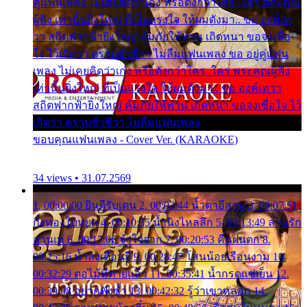
คู่แฟนเพลง ไม่เคยคิดว่าเก่ง หรือดังกว่าใคร..ใคร พระคุณ
ผู้ฟัง เท่านั้นยิ่งใหญ่ ที่เป็นแรงใจ ให้ผมดังมา.. ขอ องค์เท
วา สถิตฟากฟ้ายิ่งใหญ่ คุ้มภัยให้ท่าน เถิดหนา ขอจงเชื่อ
ใจ ไว้เถิดว่า ตราบชั่วชีวา ไม่ลืมแฟนเพลง ขอ อยู่คู่แฟน
เพลง ไม่เคยคิดว่าเก่ง หรือดังกว่าใคร..ใคร พระคุณผู้ฟัง
เท่านั้นยิ่งใหญ่ ที่เป็นแรงใจ ให้ผมดังมา.. ขอ องค์เทวา
สถิตฟากฟ้ายิ่งใหญ่ คุ้มภัยให้ท่าน เถิดหนา ขอจงเชื่อใจ ไว้
เถิดว่า ตราบชั่วชีวา ไม่ลืมแฟนเพลง
ขอบคุณแฟนเพลง - Cover Ver. (KARAOKE)
34 views • 31.07.2569
1. 00:00:00 ยินดีรับเดน 2. 00:03:44 น้ำตาอีสาน 3. 00:07:51
กิ่งทองใบหยก 4. 00:10:35 น้ำนิ่งไหลลึก 5. 00:13:49 ลานรัก
ลานเท 6. 00:17:06 จำใจจาก 7. 00:20:53 คืนฝนตก 8.
00:25:16 น้ำลงเดือนยี่ 9. 00:28:47 โสนน้อยเรือนงาม 10.
00:32:29 ตอไม้ที่ตายแล้ว 11. 00:35:41 น้ำกรดแช่เย็น 12.
00:39:08 อยากฟังซ้ำ 13. 00:42:32 รู้ว่าเขาหลอก 14.