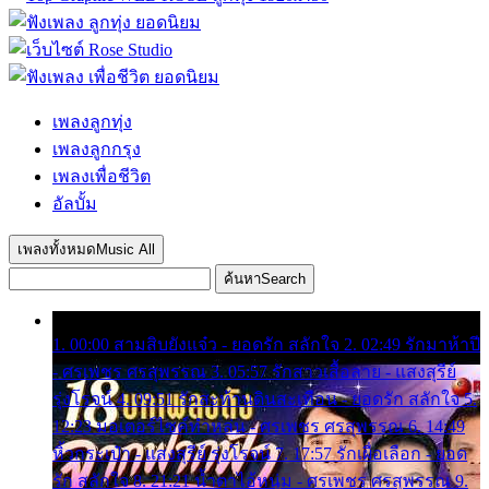
เพลงลูกทุ่ง
เพลงลูกกรุง
เพลงเพื่อชีวิต
อัลบั้ม
เพลงทั้งหมด
Music All
ค้นหา
Search
1. 00:00 สามสิบยังแจ๋ว - ยอดรัก สลักใจ 2. 02:49 รักมาห้าปี
- ศรเพชร ศรสุพรรณ 3. 05:57 รักสาวเสื้อลาย - แสงสุรีย์
รุ่งโรจน์ 4. 09:51 รักสะท้านดินสะเทือน - ยอดรัก สลักใจ 5.
12:23 มอเตอร์ไซค์ทำหล่น - ศรเพชร ศรสุพรรณ 6. 14:49
หิ้วกระเป๋า - แสงสุรีย์ รุ่งโรจน์ 7. 17:57 รักเผื่อเลือก - ยอด
รัก สลักใจ 8. 21:21 น้ำตาไอ้หนุ่ม - ศรเพชร ศรสุพรรณ 9.