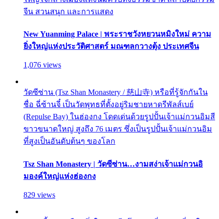
จีน สวนสนุก และการแสดง
New Yuanming Palace | พระราชวังหยวนหมิงใหม่ ความ
ยิ่งใหญ่แห่งประวัติศาสตร์ มณฑลกวางตุ้ง ประเทศจีน
1,076 views
วัดซีซ่าน (Tsz Shan Monastery / 慈山寺) หรือที่รู้จักกันใน
ชื่อ ฉี่ซ้านจี๋ เป็นวัดพุทธที่ตั้งอยู่ริมชายหาดรีพัลส์เบย์
(Repulse Bay) ในฮ่องกง โดดเด่นด้วยรูปปั้นเจ้าแม่กวนอิมสี
ขาวขนาดใหญ่ สูงถึง 76 เมตร ซึ่งเป็นรูปปั้นเจ้าแม่กวนอิม
ที่สูงเป็นอันดับต้นๆ ของโลก
Tsz Shan Monastery | วัดซีซ่าน…งามสง่าเจ้าแม่กวนอิ
มองค์ใหญ่แห่งฮ่องกง
829 views