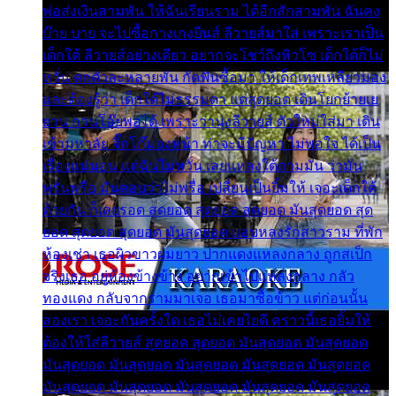
พ่อส่งเงินสามพัน ให้ฉันเรียนราม ได้อีกสักสามพัน ฉันคง
บ๊าย บาย จะไปซื้อกางเกงยีนส์ ลีวายส์มาใส่ เพราะเราเป็น
เด็กใต้ ลีวายส์อย่างเดียว อยากจะโชว์ถึงหิวโซ เด็กใต้ก็ไม่
หวั่น ตกตัวละหลายพัน กัดฟันซื้อมา ให้เด็กเทพเหลียวมอง
และต้องรู้ว่า เด็กใต้ไม่ธรรมดา แต่สุดยอด เดินโยกย้ายเย
ยวน กวนโอ๊ยพอได้ เพราะว่านุ่งลีวายส์ ตัวใหม่ใส่มา เดิน
เข้ามหาลัย จิ๊กโก๊มองหน้า ท่าจะมีปัญหา ไม่พอใจ ได้เป็น
เรื่องแน่นอน แต่ฉันไม่หวั่น เลยแหลงใต้ถามมัน ว่ามัน
พรั่นพรือ มันตอบว่าไม่พรื่อ เปลี่ยนเป็นยิ้มให้ เจอะเด็กใต้
ด้วยกัน ก็เลยรอด สุดยอด สุดยอด สุดยอด มันสุดยอด สุด
ยอด สุดยอด สุดยอด มันสุดยอด แอบหลงรักสาวราม ที่พัก
ห้องเช่า เธอผิวขาวผมยาว ปากแดงแหลงกลาง ถูกสเป็ก
จริงเธอ อยู่ห้องข้างข้าง อยากเข้าไปแหลงกลาง กลัว
ทองแดง กลับจากรามมาเจอ เธอมาซื้อข้าว แต่ก่อนนั้น
สองเรา เจอะกันครั้งใด เธอไม่เคยไยดี คราวนี้เธอยิ้มให้
ต้องให้ใส่ลีวายส์ สุดยอด สุดยอด มันสุดยอด มันสุดยอด
มันสุดยอด มันสุดยอด มันสุดยอด มันสุดยอด มันสุดยอด
มันสุดยอด มันสุดยอด มันสุดยอด มันสุดยอด มันสุดยอด