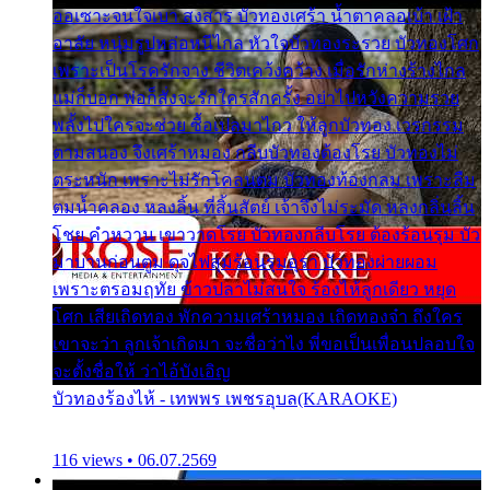
ออเซาะจนใจเบา สงสาร บัวทองเศร้า น้ำตาคลอเบ้า เฝ้า
อาลัย หนุ่มรูปหล่อหนีไกล หัวใจบัวทองระรวย บัวทองโศก
เพราะเป็นโรครักจาง ชีวิตเคว้งคว้าง เมื่อรักห่างร้างไกล
แม่ก็บอก พ่อก็สั่งจะรักใครสักครั้ง อย่าไปหวังความรวย
พลั้งไปใครจะช่วย ซื้อเปลมาไกว ให้ลูกบัวทอง เวรกรรม
ตามสนอง จึงเศร้าหมอง กลีบบัวทองต้องโรย บัวทองไม่
ตระหนัก เพราะไม่รักโคลนตม บัวทองท้องกลม เพราะลืม
ตมน้ำคลอง หลงลิ้น ที่สิ้นสัตย์ เจ้าจึงไม่ระมัด หลงกลิ่นลิ้น
โชย คำหวาน เขาวาดโรย บัวทองกลีบโรย ต้องร้อนรุม บัว
มาบานก่อนตูม ดุจไฟสุมร้อนรุมอุรา บัวทองผ่ายผอม
เพราะตรอมฤทัย ข้าวปลาไม่สนใจ ร้องไห้ลูกเดียว หยุด
โศก เสียเถิดทอง พักความเศร้าหมอง เถิดทองจ๋า ถึงใคร
เขาจะว่า ลูกเจ้าเกิดมา จะชื่อว่าไง พี่ขอเป็นเพื่อนปลอบใจ
จะตั้งชื่อให้ ว่าไอ้บังเอิญ
บัวทองร้องไห้ - เทพพร เพชรอุบล(KARAOKE)
116 views • 06.07.2569