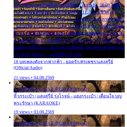
24:27 สามเณรกำพร้า - แสงสุรีย์ รุ่งโรจน์ 10. 28:08 ไม่มี
เวลาไปหาเมียน้อย - ยอดรัก สลักใจ 11. 31:29 ชีวิตไอ้
ธรรม - ศรเพชร ศรสุพรรณ 12. 35:26 ทหารอากาศขาดรัก
- แสงสุรีย์ รุ่งโรจน์ 13. 39:01 คนหัวใจโทรม - ยอดรัก สลัก
ใจ 14. 42:49 ไอ้หวังตายแน่ - ศรเพชร ศรสุพรรณ 15. 46:35
ธาตุแท้ของเธอ - แสงสุรีย์ รุ่งโรจน์ 16. 49:57 กำนันกำใน -
ยอดรัก สลักใจ 17. 52:29 สาวบริสุทธิ์ - ศรเพชร ศรสุพรรณ
18. 56:05 แต๋วจ๋า - แสงสุรีย์ รุ่งโรจน์
18 บทเพลงดังจากฟากฟ้า - ยอดรัก/ศรเพชร/แสงสุรีย์
(Official Audio)
21 views • 04.08.2569
1. 00:00 หิ้วกระเป๋า 2. 03:30 แย่งกระเป๋า
หิ้วกระเป๋า | แสงสุรีย์ รุ่งโรจน์ - แย่งกระเป๋า | เตือนใจ บุญ
พระรักษา (KARAOKE)
19 views • 03.08.2569
1. 00:00 หิ้วกระเป๋า 2. 03:30 แย่งกระเป๋า