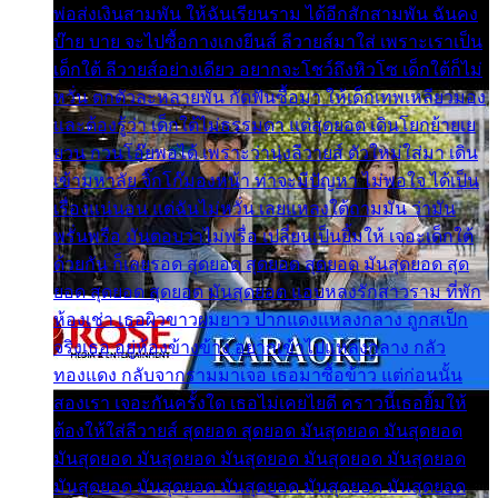
พ่อส่งเงินสามพัน ให้ฉันเรียนราม ได้อีกสักสามพัน ฉันคง
บ๊าย บาย จะไปซื้อกางเกงยีนส์ ลีวายส์มาใส่ เพราะเราเป็น
เด็กใต้ ลีวายส์อย่างเดียว อยากจะโชว์ถึงหิวโซ เด็กใต้ก็ไม่
หวั่น ตกตัวละหลายพัน กัดฟันซื้อมา ให้เด็กเทพเหลียวมอง
และต้องรู้ว่า เด็กใต้ไม่ธรรมดา แต่สุดยอด เดินโยกย้ายเย
ยวน กวนโอ๊ยพอได้ เพราะว่านุ่งลีวายส์ ตัวใหม่ใส่มา เดิน
เข้ามหาลัย จิ๊กโก๊มองหน้า ท่าจะมีปัญหา ไม่พอใจ ได้เป็น
เรื่องแน่นอน แต่ฉันไม่หวั่น เลยแหลงใต้ถามมัน ว่ามัน
พรั่นพรือ มันตอบว่าไม่พรื่อ เปลี่ยนเป็นยิ้มให้ เจอะเด็กใต้
ด้วยกัน ก็เลยรอด สุดยอด สุดยอด สุดยอด มันสุดยอด สุด
ยอด สุดยอด สุดยอด มันสุดยอด แอบหลงรักสาวราม ที่พัก
ห้องเช่า เธอผิวขาวผมยาว ปากแดงแหลงกลาง ถูกสเป็ก
จริงเธอ อยู่ห้องข้างข้าง อยากเข้าไปแหลงกลาง กลัว
ทองแดง กลับจากรามมาเจอ เธอมาซื้อข้าว แต่ก่อนนั้น
สองเรา เจอะกันครั้งใด เธอไม่เคยไยดี คราวนี้เธอยิ้มให้
ต้องให้ใส่ลีวายส์ สุดยอด สุดยอด มันสุดยอด มันสุดยอด
มันสุดยอด มันสุดยอด มันสุดยอด มันสุดยอด มันสุดยอด
มันสุดยอด มันสุดยอด มันสุดยอด มันสุดยอด มันสุดยอด