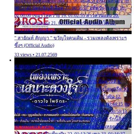
00:45:25 รอหน่อยน้องติ๋ม 15. 00:48:56 เรือล่มในหนอง 16.
00:51:43 บัตรเชิญสีเลือด 17. 00:56:07 อดีตรักโรงทอ 18.
01:00:00 เขมรไล่ควาย 19. 01:02:55 สาวสวนแตง 20.
01:05:51 แอบมอง 21. 01:09:27 พบรักปากน้ำโพ 22.
01:13:06 สายัณห์เมา
" สายัณห์ สัญญา " ขวัญใจคนเดิม - รวมเพลงดังเพราะๆ
ซึ้งๆ (Official Audio)
33 views • 21.07.2569
1. 00:00:00 ทำไมทำฉันได้ 2. 00:03:20 นางฟ้าสลัม 3.
00:06:50 คน 4. 00:10:36 บุญเหลือเกิน 5. 00:13:58 ฝนหยาด
สุดท้าย 6. 00:17:30 ยาใจยาจก 7. 00:20:30 คิดดูให้ดี 8.
00:24:21 ลบรอยแผลรัก 9. 00:27:35 เหมือนใจโดนกรีด 10.
00:30:54 ขบวนการเปาเปียว 11. 00:34:05 คำรำพัน 12.
00:37:20 ปาหนัน 13. 00:40:37 ใจเจ้ากรรม 14. 00:44:15 จูบ
ฉันแล้วจงตายเสีย 15. 00:47:24 ขอสูมาเต๊อะ 16. 00:51:11
คนใจมาร 17. 00:54:50 คืนทรมาน 18. 00:58:25 รักนี้สีดำ
19. 01:01:44 ส่วนเกิน 20. 01:05:42 หยาดน้ำฝนหยดน้ำตา
21. 01:09:13 เหลือเพียงฝัน 22. 01:13:26 เขา 23. 01:16:37