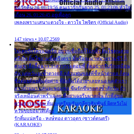
ขอรักคืน 24. 01:19:56 คนเรารักกันยาก 25. 01:23:06 หัวใจ
เถื่อน 26. 01:26:45 อยู่เพื่อลูก
เพลงเพราะเสนาะดวงใจ - ดาวใจ ไพจิตร (Official Audio)
147 views • 10.07.2569
ไม่เคยรักใครแน่หรือ อยากเชื่อถือก็ไม่กล้า ติ๋มใช่คนสวย
ตรึงใจ ติ๋มใช่งามซึ้งตรึงตรา พี่หรือจะมาหมายร่วมชีวี ก็
คนเขาลืออื้อฉาว ว่าสาวๆรุมตอมพี่ ติ๋มอยากรับรักเหมือน
กัน แต่หวั่นจะช้ำดวงฤดี กลัวแฟนของพี่ชี้หน้าด่าทอ ก็คน
ชื่อต๋อยต้อยตุ้มตุ๋ยต่าย พี่ยังลืมได้ง่ายๆเลยหนอ แค่ตัวเรา
สาวบ้านนา แสนจะซอมซ่อ ขืนรักขืนรอคงช้ำสักวัน ถ้า
จริงเหมือนคำพร่ำเฉลย พี่อย่าเฉยรีบมาหมั้น ถ้าพี่สู่ขอ
ตามธรรมเนียม ติ๋มจะเตรียมรับเกลียวสัมพันธ์ ผิดหวังไม่
หวั่นขอยอมได้เคียง
รักติ๋มแน่หรือ - หงษ์ทอง ดาวอุดร (ซาวด์ดนตรี)
(KARAOKE)