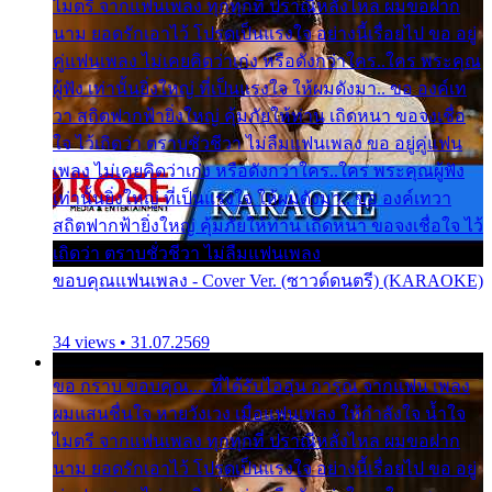
ไมตรี จากแฟนเพลง ทุกทุกที่ ปราณีหลั่งไหล ผมขอฝาก
นาม ยอดรักเอาไว้ โปรดเป็นแรงใจ อย่างนี้เรื่อยไป ขอ อยู่
คู่แฟนเพลง ไม่เคยคิดว่าเก่ง หรือดังกว่าใคร..ใคร พระคุณ
ผู้ฟัง เท่านั้นยิ่งใหญ่ ที่เป็นแรงใจ ให้ผมดังมา.. ขอ องค์เท
วา สถิตฟากฟ้ายิ่งใหญ่ คุ้มภัยให้ท่าน เถิดหนา ขอจงเชื่อ
ใจ ไว้เถิดว่า ตราบชั่วชีวา ไม่ลืมแฟนเพลง ขอ อยู่คู่แฟน
เพลง ไม่เคยคิดว่าเก่ง หรือดังกว่าใคร..ใคร พระคุณผู้ฟัง
เท่านั้นยิ่งใหญ่ ที่เป็นแรงใจ ให้ผมดังมา.. ขอ องค์เทวา
สถิตฟากฟ้ายิ่งใหญ่ คุ้มภัยให้ท่าน เถิดหนา ขอจงเชื่อใจ ไว้
เถิดว่า ตราบชั่วชีวา ไม่ลืมแฟนเพลง
ขอบคุณแฟนเพลง - Cover Ver. (ซาวด์ดนตรี) (KARAOKE)
34 views • 31.07.2569
ขอ กราบ ขอบคุณ.... ที่ได้รับไออุ่น การุณ จากแฟน เพลง
ผมแสนชื่นใจ หายวังเวง เมื่อแฟนเพลง ให้กำลังใจ น้ำใจ
ไมตรี จากแฟนเพลง ทุกทุกที่ ปราณีหลั่งไหล ผมขอฝาก
นาม ยอดรักเอาไว้ โปรดเป็นแรงใจ อย่างนี้เรื่อยไป ขอ อยู่