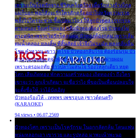
เพราะเป็นโรครักจาง ชีวิตเคว้งคว้าง เมื่อรักห่างร้างไกล
แม่ก็บอก พ่อก็สั่งจะรักใครสักครั้ง อย่าไปหวังความรวย
พลั้งไปใครจะช่วย ซื้อเปลมาไกว ให้ลูกบัวทอง เวรกรรม
ตามสนอง จึงเศร้าหมอง กลีบบัวทองต้องโรย บัวทองไม่
ตระหนัก เพราะไม่รักโคลนตม บัวทองท้องกลม เพราะลืม
ตมน้ำคลอง หลงลิ้น ที่สิ้นสัตย์ เจ้าจึงไม่ระมัด หลงกลิ่นลิ้น
โชย คำหวาน เขาวาดโรย บัวทองกลีบโรย ต้องร้อนรุม บัว
มาบานก่อนตูม ดุจไฟสุมร้อนรุมอุรา บัวทองผ่ายผอม
เพราะตรอมฤทัย ข้าวปลาไม่สนใจ ร้องไห้ลูกเดียว หยุด
โศก เสียเถิดทอง พักความเศร้าหมอง เถิดทองจ๋า ถึงใคร
เขาจะว่า ลูกเจ้าเกิดมา จะชื่อว่าไง พี่ขอเป็นเพื่อนปลอบใจ
จะตั้งชื่อให้ ว่าไอ้บังเอิญ
บัวทองร้องไห้ - เทพพร เพชรอุบล (ซาวด์ดนตรี)
(KARAOKE)
94 views • 06.07.2569
บัวทองโศก เพราะเป็นโรครักรุม ในอกกลัดกลุ้ม โดนแฟน
หนุ่มหลอกเอา เขารวย และรูปหล่อ มาพะเน้าพะนอ