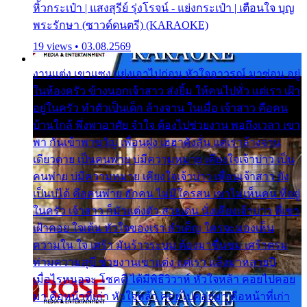
หิ้วกระเป๋า | แสงสุรีย์ รุ่งโรจน์ - แย่งกระเป๋า | เตือนใจ บุญ
พระรักษา (ซาวด์ดนตรี) (KARAOKE)
19 views • 03.08.2569
งานแต่ง เขาแซง แย่งเอาไปก่อน หัวใจอาวรณ์ มาซ่อน อยู่
ในห้องครัว ข้างนอกเจ้าสาว ส่งยิ้ม ให้คนไปทั่ว แต่เรา เฝ้า
อยู่ในครัว ทำตัวเป็นเด็ก ล้างจาน ในเมื่อ เจ้าสาว คือคน
บ้านใกล้ พึ่งพาอาศัย จำใจ ต้องไปช่วยงาน พอถึงเวลา เขา
พา กันเข้าพาขวัญ เพื่อนฝูง เฮฮาดังลั่น แต่เราล้างจาน
เดียวดาย เป็นคนพ่าย บ่มีความหมาย เคียงใจเจ้าบ่าว เป็น
คนพ่าย บ่มีความหมาย เคียงใจเจ้าบ่าว เพื่อนเจ้าสาว ยัง
เป็นบ่ได้ คือคนพ่าย ฮักคน ไม่มีใครสน เขาไม่เห็นคน ที่อยู่
ในครัว เจ้าสาว ก็มัวแต่งตัว สวยเด่น นั่งเคียงเจ้าบ่าว ที่เขา
เฝ้าคอย ใจเต้น หัวใจของเรา ลำเค็ญ ใครจะมองเห็น
ความใน ใจ เศร้า มันร้าวระบม ต้องมาขื่นขม เศร้าตรม
ท่ามความสุขี ช่วยงานเขาแต่ง แต่เรา แล้งมาหลายปี
เมื่อไรหนอจะ โชคดี ได้มีพิธีวิวาห์ หัวใจหล้า คอยไปคอย
มา คือหน้าที่เก่า หัวใจหล้า คอยไปคอยมา คือหน้าที่เก่า