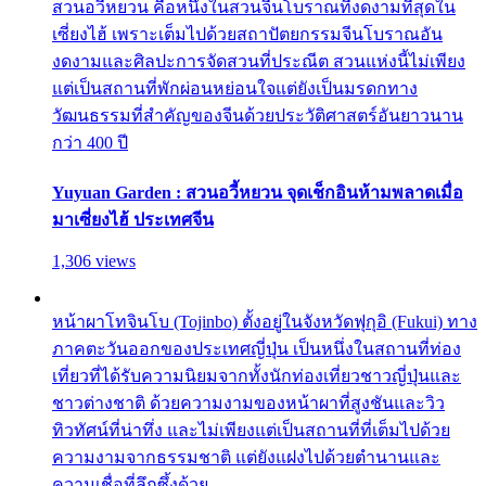
สวนอวี้หยวน คือหนึ่งในสวนจีนโบราณที่งดงามที่สุดใน
เซี่ยงไฮ้ เพราะเต็มไปด้วยสถาปัตยกรรมจีนโบราณอัน
งดงามและศิลปะการจัดสวนที่ประณีต สวนแห่งนี้ไม่เพียง
แต่เป็นสถานที่พักผ่อนหย่อนใจแต่ยังเป็นมรดกทาง
วัฒนธรรมที่สำคัญของจีนด้วยประวัติศาสตร์อันยาวนาน
กว่า 400 ปี
Yuyuan Garden : สวนอวี้หยวน จุดเช็กอินห้ามพลาดเมื่อ
มาเซี่ยงไฮ้ ประเทศจีน
1,306 views
หน้าผาโทจินโบ (Tojinbo) ตั้งอยู่ในจังหวัดฟุกุอิ (Fukui) ทาง
ภาคตะวันออกของประเทศญี่ปุ่น เป็นหนึ่งในสถานที่ท่อง
เที่ยวที่ได้รับความนิยมจากทั้งนักท่องเที่ยวชาวญี่ปุ่นและ
ชาวต่างชาติ ด้วยความงามของหน้าผาที่สูงชันและวิว
ทิวทัศน์ที่น่าทึ่ง และไม่เพียงแต่เป็นสถานที่ที่เต็มไปด้วย
ความงามจากธรรมชาติ แต่ยังแฝงไปด้วยตำนานและ
ความเชื่อที่ลึกซึ้งด้วย