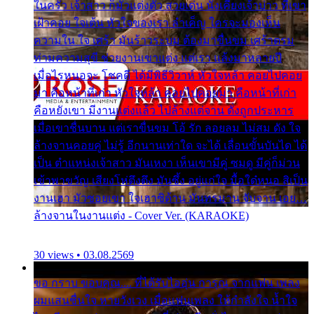
ในครัว เจ้าสาว ก็มัวแต่งตัว สวยเด่น นั่งเคียงเจ้าบ่าว ที่เขา
เฝ้าคอย ใจเต้น หัวใจของเรา ลำเค็ญ ใครจะมองเห็น
ความใน ใจ เศร้า มันร้าวระบม ต้องมาขื่นขม เศร้าตรม
ท่ามความสุขี ช่วยงานเขาแต่ง แต่เรา แล้งมาหลายปี
เมื่อไรหนอจะ โชคดี ได้มีพิธีวิวาห์ หัวใจหล้า คอยไปคอย
มา คือหน้าที่เก่า หัวใจหล้า คอยไปคอยมา คือหน้าที่เก่า
คือหยังเขา มีงานแต่งแล้ว ไปล้างแต่จาน ดั่งถูกประหาร
เมื่อเขาชื่นบาน แต่เราขื่นขม โอ้ รัก ลอยลม ไม่สม ดัง ใจ
ล้างจานคอยคู่ ไม่รู้ อีกนานเท่าใด จะได้ เลื่อนขั้นบันได ได้
เป็น ตำแหน่งเจ้าสาว มันเหงา เห็นเขามีคู่ ซมดู มีคู่ก็ม่วน
เข้าพาขวัญ เสียงโห่ตึงตึง มันซึ้ง อยู่แก่ใจ มื้อใด๋หนอ สิเป็น
งานเฮา มัวซอยเขา ใจเฮาซิด้าน มันทรมาน จับจาน เอย…
ล้างจานในงานแต่ง - Cover Ver. (KARAOKE)
30 views • 03.08.2569
ขอ กราบ ขอบคุณ.... ที่ได้รับไออุ่น การุณ จากแฟน เพลง
ผมแสนชื่นใจ หายวังเวง เมื่อแฟนเพลง ให้กำลังใจ น้ำใจ