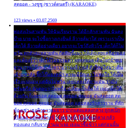
สุดยอด - วงซูซู (ซาวด์ดนตรี) (KARAOKE)
123 views • 03.07.2569
พ่อส่งเงินสามพัน ให้ฉันเรียนราม ได้อีกสักสามพัน ฉันคง
บ๊าย บาย จะไปซื้อกางเกงยีนส์ ลีวายส์มาใส่ เพราะเราเป็น
เด็กใต้ ลีวายส์อย่างเดียว อยากจะโชว์ถึงหิวโซ เด็กใต้ก็ไม่
หวั่น ตกตัวละหลายพัน กัดฟันซื้อมา ให้เด็กเทพเหลียวมอง
และต้องรู้ว่า เด็กใต้ไม่ธรรมดา แต่สุดยอด เดินโยกย้ายเย
ยวน กวนโอ๊ยพอได้ เพราะว่านุ่งลีวายส์ ตัวใหม่ใส่มา เดิน
เข้ามหาลัย จิ๊กโก๊มองหน้า ท่าจะมีปัญหา ไม่พอใจ ได้เป็น
เรื่องแน่นอน แต่ฉันไม่หวั่น เลยแหลงใต้ถามมัน ว่ามัน
พรั่นพรือ มันตอบว่าไม่พรื่อ เปลี่ยนเป็นยิ้มให้ เจอะเด็กใต้
ด้วยกัน ก็เลยรอด สุดยอด สุดยอด สุดยอด มันสุดยอด สุด
ยอด สุดยอด สุดยอด มันสุดยอด แอบหลงรักสาวราม ที่พัก
ห้องเช่า เธอผิวขาวผมยาว ปากแดงแหลงกลาง ถูกสเป็ก
จริงเธอ อยู่ห้องข้างข้าง อยากเข้าไปแหลงกลาง กลัว
ทองแดง กลับจากรามมาเจอ เธอมาซื้อข้าว แต่ก่อนนั้น