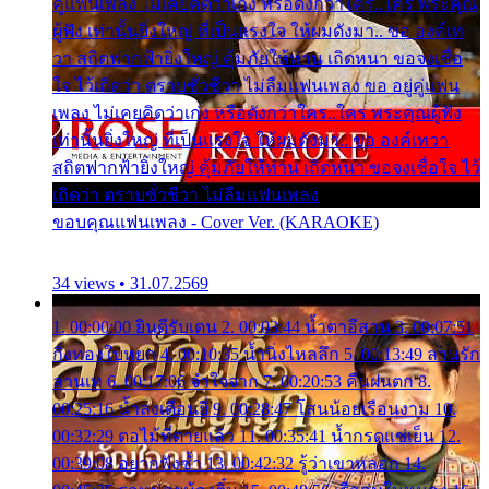
คู่แฟนเพลง ไม่เคยคิดว่าเก่ง หรือดังกว่าใคร..ใคร พระคุณ
ผู้ฟัง เท่านั้นยิ่งใหญ่ ที่เป็นแรงใจ ให้ผมดังมา.. ขอ องค์เท
วา สถิตฟากฟ้ายิ่งใหญ่ คุ้มภัยให้ท่าน เถิดหนา ขอจงเชื่อ
ใจ ไว้เถิดว่า ตราบชั่วชีวา ไม่ลืมแฟนเพลง ขอ อยู่คู่แฟน
เพลง ไม่เคยคิดว่าเก่ง หรือดังกว่าใคร..ใคร พระคุณผู้ฟัง
เท่านั้นยิ่งใหญ่ ที่เป็นแรงใจ ให้ผมดังมา.. ขอ องค์เทวา
สถิตฟากฟ้ายิ่งใหญ่ คุ้มภัยให้ท่าน เถิดหนา ขอจงเชื่อใจ ไว้
เถิดว่า ตราบชั่วชีวา ไม่ลืมแฟนเพลง
ขอบคุณแฟนเพลง - Cover Ver. (KARAOKE)
34 views • 31.07.2569
1. 00:00:00 ยินดีรับเดน 2. 00:03:44 น้ำตาอีสาน 3. 00:07:51
กิ่งทองใบหยก 4. 00:10:35 น้ำนิ่งไหลลึก 5. 00:13:49 ลานรัก
ลานเท 6. 00:17:06 จำใจจาก 7. 00:20:53 คืนฝนตก 8.
00:25:16 น้ำลงเดือนยี่ 9. 00:28:47 โสนน้อยเรือนงาม 10.
00:32:29 ตอไม้ที่ตายแล้ว 11. 00:35:41 น้ำกรดแช่เย็น 12.
00:39:08 อยากฟังซ้ำ 13. 00:42:32 รู้ว่าเขาหลอก 14.