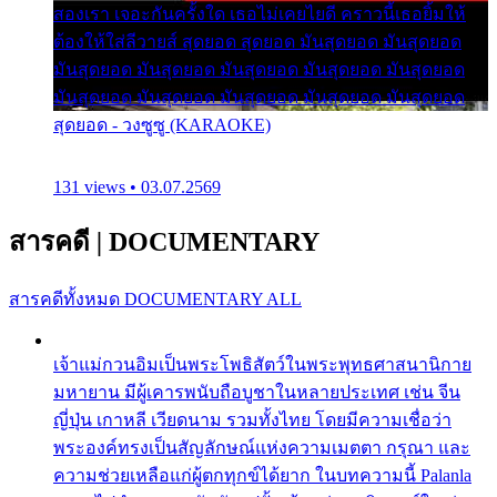
สองเรา เจอะกันครั้งใด เธอไม่เคยไยดี คราวนี้เธอยิ้มให้
ต้องให้ใส่ลีวายส์ สุดยอด สุดยอด มันสุดยอด มันสุดยอด
มันสุดยอด มันสุดยอด มันสุดยอด มันสุดยอด มันสุดยอด
มันสุดยอด มันสุดยอด มันสุดยอด มันสุดยอด มันสุดยอด
สุดยอด - วงซูซู (KARAOKE)
131 views • 03.07.2569
สารคดี
|
DOCUMENTARY
สารคดีทั้งหมด
DOCUMENTARY ALL
เจ้าแม่กวนอิมเป็นพระโพธิสัตว์ในพระพุทธศาสนานิกาย
มหายาน มีผู้เคารพนับถือบูชาในหลายประเทศ เช่น จีน
ญี่ปุ่น เกาหลี เวียดนาม รวมทั้งไทย โดยมีความเชื่อว่า
พระองค์ทรงเป็นสัญลักษณ์แห่งความเมตตา กรุณา และ
ความช่วยเหลือแก่ผู้ตกทุกข์ได้ยาก ในบทความนี้ Palanla