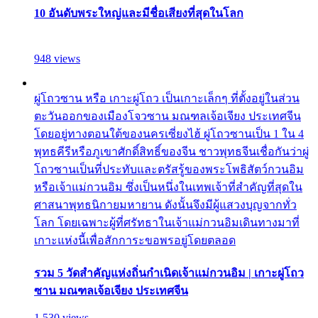
10 อันดับพระใหญ่และมีชื่อเสียงที่สุดในโลก
948 views
ผู่โถวซาน หรือ เกาะผู่โถว เป็นเกาะเล็กๆ ที่ตั้งอยู่ในส่วน
ตะวันออกของเมืองโจวซาน มณฑลเจ้อเจียง ประเทศจีน
โดยอยู่ทางตอนใต้ของนครเซี่ยงไฮ้ ผู่โถวซานเป็น 1 ใน 4
พุทธคีรีหรือภูเขาศักดิ์สิทธิ์ของจีน ชาวพุทธจีนเชื่อกันว่าผู่
โถวซานเป็นที่ประทับและตรัสรู้ของพระโพธิสัตว์กวนอิม
หรือเจ้าแม่กวนอิม ซึ่งเป็นหนึ่งในเทพเจ้าที่สำคัญที่สุดใน
ศาสนาพุทธนิกายมหายาน ดังนั้นจึงมีผู้แสวงบุญจากทั่ว
โลก โดยเฉพาะผู้ที่ศรัทธาในเจ้าแม่กวนอิมเดินทางมาที่
เกาะแห่งนี้เพื่อสักการะขอพรอยู่โดยตลอด
รวม 5 วัดสำคัญแห่งถิ่นกำเนิดเจ้าแม่กวนอิม | เกาะผู่โถว
ซาน มณฑลเจ้อเจียง ประเทศจีน
1,530 views