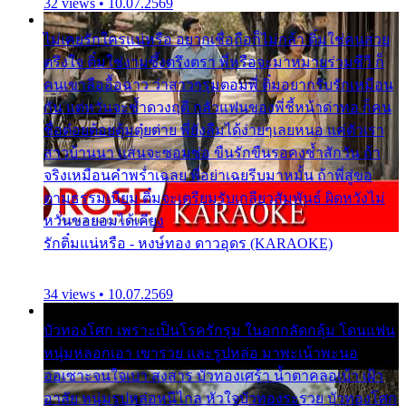
32 views • 10.07.2569
ไม่เคยรักใครแน่หรือ อยากเชื่อถือก็ไม่กล้า ติ๋มใช่คนสวย
ตรึงใจ ติ๋มใช่งามซึ้งตรึงตรา พี่หรือจะมาหมายร่วมชีวี ก็
คนเขาลืออื้อฉาว ว่าสาวๆรุมตอมพี่ ติ๋มอยากรับรักเหมือน
กัน แต่หวั่นจะช้ำดวงฤดี กลัวแฟนของพี่ชี้หน้าด่าทอ ก็คน
ชื่อต๋อยต้อยตุ้มตุ๋ยต่าย พี่ยังลืมได้ง่ายๆเลยหนอ แค่ตัวเรา
สาวบ้านนา แสนจะซอมซ่อ ขืนรักขืนรอคงช้ำสักวัน ถ้า
จริงเหมือนคำพร่ำเฉลย พี่อย่าเฉยรีบมาหมั้น ถ้าพี่สู่ขอ
ตามธรรมเนียม ติ๋มจะเตรียมรับเกลียวสัมพันธ์ ผิดหวังไม่
หวั่นขอยอมได้เคียง
รักติ๋มแน่หรือ - หงษ์ทอง ดาวอุดร (KARAOKE)
34 views • 10.07.2569
บัวทองโศก เพราะเป็นโรครักรุม ในอกกลัดกลุ้ม โดนแฟน
หนุ่มหลอกเอา เขารวย และรูปหล่อ มาพะเน้าพะนอ
ออเซาะจนใจเบา สงสาร บัวทองเศร้า น้ำตาคลอเบ้า เฝ้า
อาลัย หนุ่มรูปหล่อหนีไกล หัวใจบัวทองระรวย บัวทองโศก