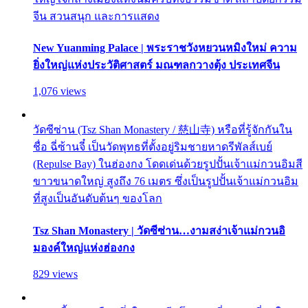
จีน สวนสนุก และการแสดง
New Yuanming Palace | พระราชวังหยวนหมิงใหม่ ความ
ยิ่งใหญ่แห่งประวัติศาสตร์ มณฑลกวางตุ้ง ประเทศจีน
1,076 views
วัดซีซ่าน (Tsz Shan Monastery / 慈山寺) หรือที่รู้จักกันใน
ชื่อ ฉี่ซ้านจี๋ เป็นวัดพุทธที่ตั้งอยู่ริมชายหาดรีพัลส์เบย์
(Repulse Bay) ในฮ่องกง โดดเด่นด้วยรูปปั้นเจ้าแม่กวนอิมสี
ขาวขนาดใหญ่ สูงถึง 76 เมตร ซึ่งเป็นรูปปั้นเจ้าแม่กวนอิม
ที่สูงเป็นอันดับต้นๆ ของโลก
Tsz Shan Monastery | วัดซีซ่าน…งามสง่าเจ้าแม่กวนอิ
มองค์ใหญ่แห่งฮ่องกง
829 views