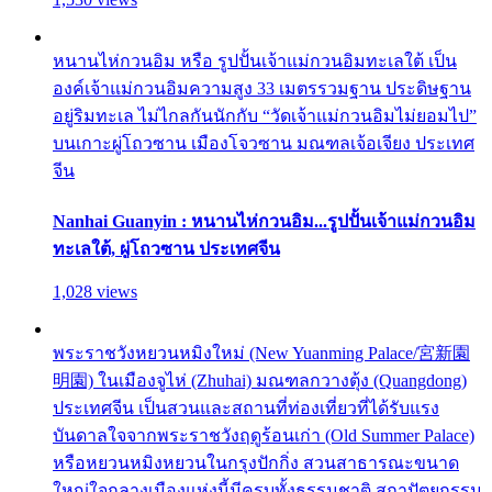
หนานไห่กวนอิม หรือ รูปปั้นเจ้าแม่กวนอิมทะเลใต้ เป็น
องค์เจ้าแม่กวนอิมความสูง 33 เมตรรวมฐาน ประดิษฐาน
อยู่ริมทะเล ไม่ไกลกันนักกับ “วัดเจ้าแม่กวนอิมไม่ยอมไป”
บนเกาะผู่โถวซาน เมืองโจวซาน มณฑลเจ้อเจียง ประเทศ
จีน
Nanhai Guanyin : หนานไห่กวนอิม...รูปปั้นเจ้าแม่กวนอิม
ทะเลใต้, ผู่โถวซาน ประเทศจีน
1,028 views
พระราชวังหยวนหมิงใหม่ (New Yuanming Palace/宮新園
明園) ในเมืองจูไห่ (Zhuhai) มณฑลกวางตุ้ง (Quangdong)
ประเทศจีน เป็นสวนและสถานที่ท่องเที่ยวที่ได้รับแรง
บันดาลใจจากพระราชวังฤดูร้อนเก่า (Old Summer Palace)
หรือหยวนหมิงหยวนในกรุงปักกิ่ง สวนสาธารณะขนาด
ใหญ่ใจกลางเมืองแห่งนี้มีครบทั้งธรรมชาติ สถาปัตยกรรม