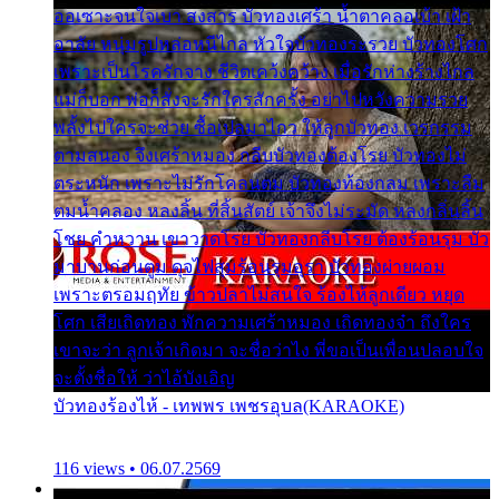
ออเซาะจนใจเบา สงสาร บัวทองเศร้า น้ำตาคลอเบ้า เฝ้า
อาลัย หนุ่มรูปหล่อหนีไกล หัวใจบัวทองระรวย บัวทองโศก
เพราะเป็นโรครักจาง ชีวิตเคว้งคว้าง เมื่อรักห่างร้างไกล
แม่ก็บอก พ่อก็สั่งจะรักใครสักครั้ง อย่าไปหวังความรวย
พลั้งไปใครจะช่วย ซื้อเปลมาไกว ให้ลูกบัวทอง เวรกรรม
ตามสนอง จึงเศร้าหมอง กลีบบัวทองต้องโรย บัวทองไม่
ตระหนัก เพราะไม่รักโคลนตม บัวทองท้องกลม เพราะลืม
ตมน้ำคลอง หลงลิ้น ที่สิ้นสัตย์ เจ้าจึงไม่ระมัด หลงกลิ่นลิ้น
โชย คำหวาน เขาวาดโรย บัวทองกลีบโรย ต้องร้อนรุม บัว
มาบานก่อนตูม ดุจไฟสุมร้อนรุมอุรา บัวทองผ่ายผอม
เพราะตรอมฤทัย ข้าวปลาไม่สนใจ ร้องไห้ลูกเดียว หยุด
โศก เสียเถิดทอง พักความเศร้าหมอง เถิดทองจ๋า ถึงใคร
เขาจะว่า ลูกเจ้าเกิดมา จะชื่อว่าไง พี่ขอเป็นเพื่อนปลอบใจ
จะตั้งชื่อให้ ว่าไอ้บังเอิญ
บัวทองร้องไห้ - เทพพร เพชรอุบล(KARAOKE)
116 views • 06.07.2569