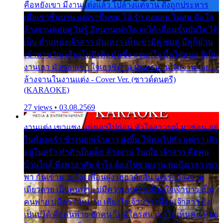
คือหยังเขา มีงานแต่งแล้ว ไปล้างแต่จาน ดั่งถูกประหาร
เมื่อเขาชื่นบาน แต่เราขื่นขม โอ้ รัก ลอยลม ไม่สม ดัง ใจ
ล้างจานคอยคู่ ไม่รู้ อีกนานเท่าใด จะได้ เลื่อนขั้นบันได ได้
เป็น ตำแหน่งเจ้าสาว มันเหงา เห็นเขามีคู่ ซมดู มีคู่ก็ม่วน
เข้าพาขวัญ เสียงโห่ตึงตึง มันซึ้ง อยู่แก่ใจ มื้อใด๋หนอ สิเป็น
งานเฮา มัวซอยเขา ใจเฮาซิด้าน มันทรมาน จับจาน เอย…
ล้างจานในงานแต่ง - Cover Ver. (ซาวด์ดนตรี)
(KARAOKE)
27 views • 03.08.2569
งานแต่ง เขาแซง แย่งเอาไปก่อน หัวใจอาวรณ์ มาซ่อน อยู่
ในห้องครัว ข้างนอกเจ้าสาว ส่งยิ้ม ให้คนไปทั่ว แต่เรา เฝ้า
อยู่ในครัว ทำตัวเป็นเด็ก ล้างจาน ในเมื่อ เจ้าสาว คือคน
บ้านใกล้ พึ่งพาอาศัย จำใจ ต้องไปช่วยงาน พอถึงเวลา เขา
พา กันเข้าพาขวัญ เพื่อนฝูง เฮฮาดังลั่น แต่เราล้างจาน
เดียวดาย เป็นคนพ่าย บ่มีความหมาย เคียงใจเจ้าบ่าว เป็น
คนพ่าย บ่มีความหมาย เคียงใจเจ้าบ่าว เพื่อนเจ้าสาว ยัง
เป็นบ่ได้ คือคนพ่าย ฮักคน ไม่มีใครสน เขาไม่เห็นคน ที่อยู่