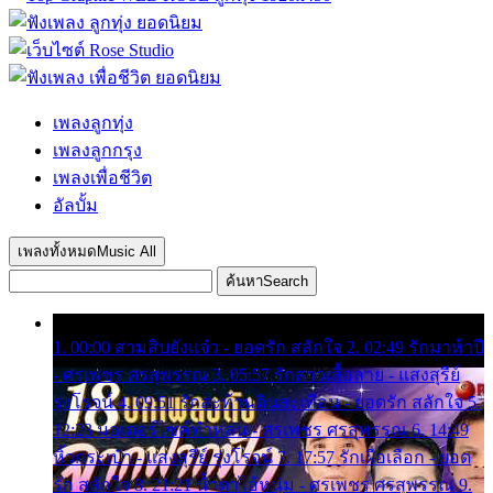
เพลงลูกทุ่ง
เพลงลูกกรุง
เพลงเพื่อชีวิต
อัลบั้ม
เพลงทั้งหมด
Music All
ค้นหา
Search
1. 00:00 สามสิบยังแจ๋ว - ยอดรัก สลักใจ 2. 02:49 รักมาห้าปี
- ศรเพชร ศรสุพรรณ 3. 05:57 รักสาวเสื้อลาย - แสงสุรีย์
รุ่งโรจน์ 4. 09:51 รักสะท้านดินสะเทือน - ยอดรัก สลักใจ 5.
12:23 มอเตอร์ไซค์ทำหล่น - ศรเพชร ศรสุพรรณ 6. 14:49
หิ้วกระเป๋า - แสงสุรีย์ รุ่งโรจน์ 7. 17:57 รักเผื่อเลือก - ยอด
รัก สลักใจ 8. 21:21 น้ำตาไอ้หนุ่ม - ศรเพชร ศรสุพรรณ 9.