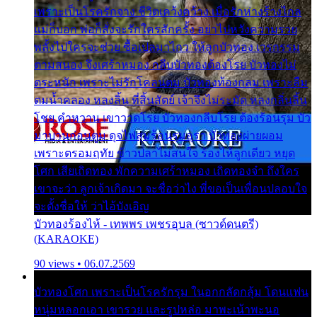
เพราะเป็นโรครักจาง ชีวิตเคว้งคว้าง เมื่อรักห่างร้างไกล
แม่ก็บอก พ่อก็สั่งจะรักใครสักครั้ง อย่าไปหวังความรวย
พลั้งไปใครจะช่วย ซื้อเปลมาไกว ให้ลูกบัวทอง เวรกรรม
ตามสนอง จึงเศร้าหมอง กลีบบัวทองต้องโรย บัวทองไม่
ตระหนัก เพราะไม่รักโคลนตม บัวทองท้องกลม เพราะลืม
ตมน้ำคลอง หลงลิ้น ที่สิ้นสัตย์ เจ้าจึงไม่ระมัด หลงกลิ่นลิ้น
โชย คำหวาน เขาวาดโรย บัวทองกลีบโรย ต้องร้อนรุม บัว
มาบานก่อนตูม ดุจไฟสุมร้อนรุมอุรา บัวทองผ่ายผอม
เพราะตรอมฤทัย ข้าวปลาไม่สนใจ ร้องไห้ลูกเดียว หยุด
โศก เสียเถิดทอง พักความเศร้าหมอง เถิดทองจ๋า ถึงใคร
เขาจะว่า ลูกเจ้าเกิดมา จะชื่อว่าไง พี่ขอเป็นเพื่อนปลอบใจ
จะตั้งชื่อให้ ว่าไอ้บังเอิญ
บัวทองร้องไห้ - เทพพร เพชรอุบล (ซาวด์ดนตรี)
(KARAOKE)
90 views • 06.07.2569
บัวทองโศก เพราะเป็นโรครักรุม ในอกกลัดกลุ้ม โดนแฟน
หนุ่มหลอกเอา เขารวย และรูปหล่อ มาพะเน้าพะนอ