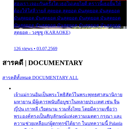
สองเรา เจอะกันครั้งใด เธอไม่เคยไยดี คราวนี้เธอยิ้มให้
ต้องให้ใส่ลีวายส์ สุดยอด สุดยอด มันสุดยอด มันสุดยอด
มันสุดยอด มันสุดยอด มันสุดยอด มันสุดยอด มันสุดยอด
มันสุดยอด มันสุดยอด มันสุดยอด มันสุดยอด มันสุดยอด
สุดยอด - วงซูซู (KARAOKE)
126 views • 03.07.2569
สารคดี
|
DOCUMENTARY
สารคดีทั้งหมด
DOCUMENTARY ALL
เจ้าแม่กวนอิมเป็นพระโพธิสัตว์ในพระพุทธศาสนานิกาย
มหายาน มีผู้เคารพนับถือบูชาในหลายประเทศ เช่น จีน
ญี่ปุ่น เกาหลี เวียดนาม รวมทั้งไทย โดยมีความเชื่อว่า
พระองค์ทรงเป็นสัญลักษณ์แห่งความเมตตา กรุณา และ
ความช่วยเหลือแก่ผู้ตกทุกข์ได้ยาก ในบทความนี้ Palanla