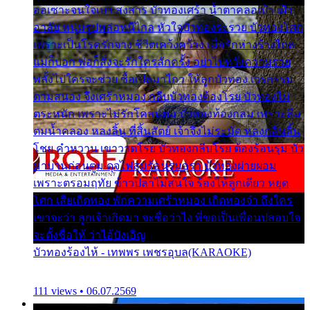
ออเซาะจนใจเบา สงสาร บัวทองเศร้า น้ำตาคลอเบ้า เฝ้า
อาลัย หนุ่มรูปหล่อหนีไกล หัวใจบัวทองระรวย บัวทองโศก
เพราะเป็นโรครักจาง ชีวิตเคว้งคว้าง เมื่อรักห่างร้างไกล
แม่ก็บอก พ่อก็สั่งจะรักใครสักครั้ง อย่าไปหวังความรวย
พลั้งไปใครจะช่วย ซื้อเปลมาไกว ให้ลูกบัวทอง เวรกรรม
ตามสนอง จึงเศร้าหมอง กลีบบัวทองต้องโรย บัวทองไม่
ตระหนัก เพราะไม่รักโคลนตม บัวทองท้องกลม เพราะลืม
ตมน้ำคลอง หลงลิ้น ที่สิ้นสัตย์ เจ้าจึงไม่ระมัด หลงกลิ่นลิ้น
โชย คำหวาน เขาวาดโรย บัวทองกลีบโรย ต้องร้อนรุม บัว
มาบานก่อนตูม ดุจไฟสุมร้อนรุมอุรา บัวทองผ่ายผอม
เพราะตรอมฤทัย ข้าวปลาไม่สนใจ ร้องไห้ลูกเดียว หยุด
โศก เสียเถิดทอง พักความเศร้าหมอง เถิดทองจ๋า ถึงใคร
เขาจะว่า ลูกเจ้าเกิดมา จะชื่อว่าไง พี่ขอเป็นเพื่อนปลอบใจ
จะตั้งชื่อให้ ว่าไอ้บังเอิญ
บัวทองร้องไห้ - เทพพร เพชรอุบล(KARAOKE)
111 views • 06.07.2569