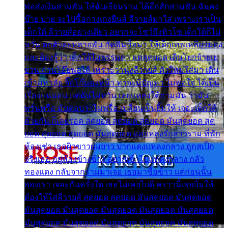
พ่อส่งเงินสามพัน ให้ฉันเรียนราม ได้อีกสักสามพัน ฉันคง
บ๊าย บาย จะไปซื้อกางเกงยีนส์ ลีวายส์มาใส่ เพราะเราเป็น
เด็กใต้ ลีวายส์อย่างเดียว อยากจะโชว์ถึงหิวโซ เด็กใต้ก็ไม่
หวั่น ตกตัวละหลายพัน กัดฟันซื้อมา ให้เด็กเทพเหลียวมอง
และต้องรู้ว่า เด็กใต้ไม่ธรรมดา แต่สุดยอด เดินโยกย้ายเย
ยวน กวนโอ๊ยพอได้ เพราะว่านุ่งลีวายส์ ตัวใหม่ใส่มา เดิน
เข้ามหาลัย จิ๊กโก๊มองหน้า ท่าจะมีปัญหา ไม่พอใจ ได้เป็น
เรื่องแน่นอน แต่ฉันไม่หวั่น เลยแหลงใต้ถามมัน ว่ามัน
พรั่นพรือ มันตอบว่าไม่พรื่อ เปลี่ยนเป็นยิ้มให้ เจอะเด็กใต้
ด้วยกัน ก็เลยรอด สุดยอด สุดยอด สุดยอด มันสุดยอด สุด
ยอด สุดยอด สุดยอด มันสุดยอด แอบหลงรักสาวราม ที่พัก
ห้องเช่า เธอผิวขาวผมยาว ปากแดงแหลงกลาง ถูกสเป็ก
จริงเธอ อยู่ห้องข้างข้าง อยากเข้าไปแหลงกลาง กลัว
ทองแดง กลับจากรามมาเจอ เธอมาซื้อข้าว แต่ก่อนนั้น
สองเรา เจอะกันครั้งใด เธอไม่เคยไยดี คราวนี้เธอยิ้มให้
ต้องให้ใส่ลีวายส์ สุดยอด สุดยอด มันสุดยอด มันสุดยอด
มันสุดยอด มันสุดยอด มันสุดยอด มันสุดยอด มันสุดยอด
มันสุดยอด มันสุดยอด มันสุดยอด มันสุดยอด มันสุดยอด