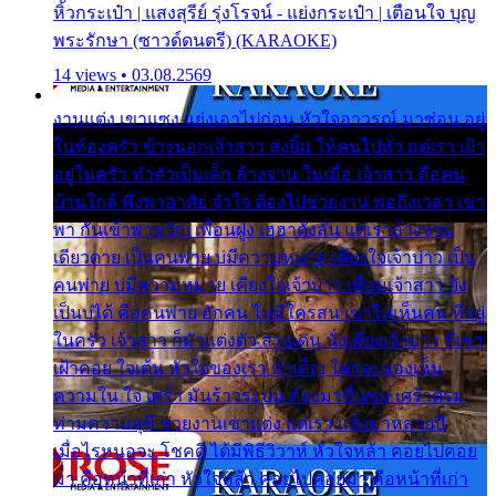
หิ้วกระเป๋า | แสงสุรีย์ รุ่งโรจน์ - แย่งกระเป๋า | เตือนใจ บุญ
พระรักษา (ซาวด์ดนตรี) (KARAOKE)
14 views • 03.08.2569
งานแต่ง เขาแซง แย่งเอาไปก่อน หัวใจอาวรณ์ มาซ่อน อยู่
ในห้องครัว ข้างนอกเจ้าสาว ส่งยิ้ม ให้คนไปทั่ว แต่เรา เฝ้า
อยู่ในครัว ทำตัวเป็นเด็ก ล้างจาน ในเมื่อ เจ้าสาว คือคน
บ้านใกล้ พึ่งพาอาศัย จำใจ ต้องไปช่วยงาน พอถึงเวลา เขา
พา กันเข้าพาขวัญ เพื่อนฝูง เฮฮาดังลั่น แต่เราล้างจาน
เดียวดาย เป็นคนพ่าย บ่มีความหมาย เคียงใจเจ้าบ่าว เป็น
คนพ่าย บ่มีความหมาย เคียงใจเจ้าบ่าว เพื่อนเจ้าสาว ยัง
เป็นบ่ได้ คือคนพ่าย ฮักคน ไม่มีใครสน เขาไม่เห็นคน ที่อยู่
ในครัว เจ้าสาว ก็มัวแต่งตัว สวยเด่น นั่งเคียงเจ้าบ่าว ที่เขา
เฝ้าคอย ใจเต้น หัวใจของเรา ลำเค็ญ ใครจะมองเห็น
ความใน ใจ เศร้า มันร้าวระบม ต้องมาขื่นขม เศร้าตรม
ท่ามความสุขี ช่วยงานเขาแต่ง แต่เรา แล้งมาหลายปี
เมื่อไรหนอจะ โชคดี ได้มีพิธีวิวาห์ หัวใจหล้า คอยไปคอย
มา คือหน้าที่เก่า หัวใจหล้า คอยไปคอยมา คือหน้าที่เก่า