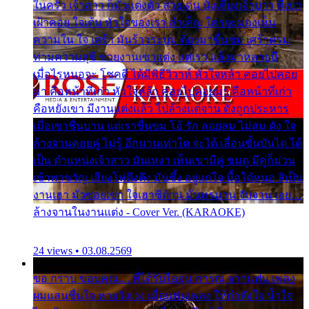
ในครัว เจ้าสาว ก็มัวแต่งตัว สวยเด่น นั่งเคียงเจ้าบ่าว ที่เขา
เฝ้าคอย ใจเต้น หัวใจของเรา ลำเค็ญ ใครจะมองเห็น
ความใน ใจ เศร้า มันร้าวระบม ต้องมาขื่นขม เศร้าตรม
ท่ามความสุขี ช่วยงานเขาแต่ง แต่เรา แล้งมาหลายปี
เมื่อไรหนอจะ โชคดี ได้มีพิธีวิวาห์ หัวใจหล้า คอยไปคอย
มา คือหน้าที่เก่า หัวใจหล้า คอยไปคอยมา คือหน้าที่เก่า
คือหยังเขา มีงานแต่งแล้ว ไปล้างแต่จาน ดั่งถูกประหาร
เมื่อเขาชื่นบาน แต่เราขื่นขม โอ้ รัก ลอยลม ไม่สม ดัง ใจ
ล้างจานคอยคู่ ไม่รู้ อีกนานเท่าใด จะได้ เลื่อนขั้นบันได ได้
เป็น ตำแหน่งเจ้าสาว มันเหงา เห็นเขามีคู่ ซมดู มีคู่ก็ม่วน
เข้าพาขวัญ เสียงโห่ตึงตึง มันซึ้ง อยู่แก่ใจ มื้อใด๋หนอ สิเป็น
งานเฮา มัวซอยเขา ใจเฮาซิด้าน มันทรมาน จับจาน เอย…
ล้างจานในงานแต่ง - Cover Ver. (KARAOKE)
24 views • 03.08.2569
ขอ กราบ ขอบคุณ.... ที่ได้รับไออุ่น การุณ จากแฟน เพลง
ผมแสนชื่นใจ หายวังเวง เมื่อแฟนเพลง ให้กำลังใจ น้ำใจ