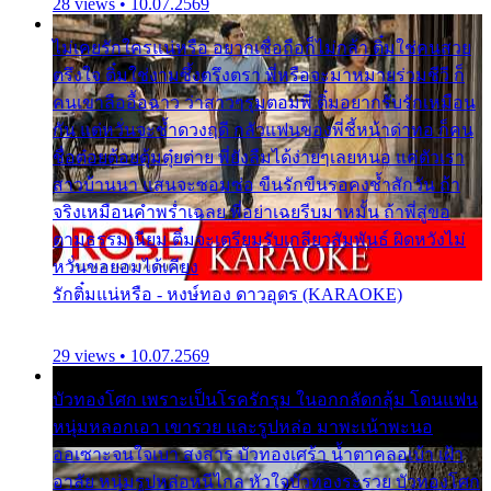
28 views • 10.07.2569
ไม่เคยรักใครแน่หรือ อยากเชื่อถือก็ไม่กล้า ติ๋มใช่คนสวย
ตรึงใจ ติ๋มใช่งามซึ้งตรึงตรา พี่หรือจะมาหมายร่วมชีวี ก็
คนเขาลืออื้อฉาว ว่าสาวๆรุมตอมพี่ ติ๋มอยากรับรักเหมือน
กัน แต่หวั่นจะช้ำดวงฤดี กลัวแฟนของพี่ชี้หน้าด่าทอ ก็คน
ชื่อต๋อยต้อยตุ้มตุ๋ยต่าย พี่ยังลืมได้ง่ายๆเลยหนอ แค่ตัวเรา
สาวบ้านนา แสนจะซอมซ่อ ขืนรักขืนรอคงช้ำสักวัน ถ้า
จริงเหมือนคำพร่ำเฉลย พี่อย่าเฉยรีบมาหมั้น ถ้าพี่สู่ขอ
ตามธรรมเนียม ติ๋มจะเตรียมรับเกลียวสัมพันธ์ ผิดหวังไม่
หวั่นขอยอมได้เคียง
รักติ๋มแน่หรือ - หงษ์ทอง ดาวอุดร (KARAOKE)
29 views • 10.07.2569
บัวทองโศก เพราะเป็นโรครักรุม ในอกกลัดกลุ้ม โดนแฟน
หนุ่มหลอกเอา เขารวย และรูปหล่อ มาพะเน้าพะนอ
ออเซาะจนใจเบา สงสาร บัวทองเศร้า น้ำตาคลอเบ้า เฝ้า
อาลัย หนุ่มรูปหล่อหนีไกล หัวใจบัวทองระรวย บัวทองโศก