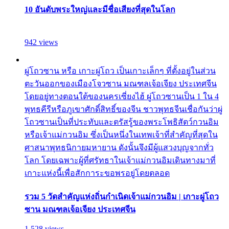
10 อันดับพระใหญ่และมีชื่อเสียงที่สุดในโลก
942 views
ผู่โถวซาน หรือ เกาะผู่โถว เป็นเกาะเล็กๆ ที่ตั้งอยู่ในส่วน
ตะวันออกของเมืองโจวซาน มณฑลเจ้อเจียง ประเทศจีน
โดยอยู่ทางตอนใต้ของนครเซี่ยงไฮ้ ผู่โถวซานเป็น 1 ใน 4
พุทธคีรีหรือภูเขาศักดิ์สิทธิ์ของจีน ชาวพุทธจีนเชื่อกันว่าผู่
โถวซานเป็นที่ประทับและตรัสรู้ของพระโพธิสัตว์กวนอิม
หรือเจ้าแม่กวนอิม ซึ่งเป็นหนึ่งในเทพเจ้าที่สำคัญที่สุดใน
ศาสนาพุทธนิกายมหายาน ดังนั้นจึงมีผู้แสวงบุญจากทั่ว
โลก โดยเฉพาะผู้ที่ศรัทธาในเจ้าแม่กวนอิมเดินทางมาที่
เกาะแห่งนี้เพื่อสักการะขอพรอยู่โดยตลอด
รวม 5 วัดสำคัญแห่งถิ่นกำเนิดเจ้าแม่กวนอิม | เกาะผู่โถว
ซาน มณฑลเจ้อเจียง ประเทศจีน
1,528 views