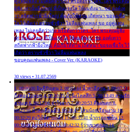
คู่แฟนเพลง ไม่เคยคิดว่าเก่ง หรือดังกว่าใคร..ใคร พระคุณ
ผู้ฟัง เท่านั้นยิ่งใหญ่ ที่เป็นแรงใจ ให้ผมดังมา.. ขอ องค์เท
วา สถิตฟากฟ้ายิ่งใหญ่ คุ้มภัยให้ท่าน เถิดหนา ขอจงเชื่อ
ใจ ไว้เถิดว่า ตราบชั่วชีวา ไม่ลืมแฟนเพลง ขอ อยู่คู่แฟน
เพลง ไม่เคยคิดว่าเก่ง หรือดังกว่าใคร..ใคร พระคุณผู้ฟัง
เท่านั้นยิ่งใหญ่ ที่เป็นแรงใจ ให้ผมดังมา.. ขอ องค์เทวา
สถิตฟากฟ้ายิ่งใหญ่ คุ้มภัยให้ท่าน เถิดหนา ขอจงเชื่อใจ ไว้
เถิดว่า ตราบชั่วชีวา ไม่ลืมแฟนเพลง
ขอบคุณแฟนเพลง - Cover Ver. (KARAOKE)
30 views • 31.07.2569
1. 00:00:00 ยินดีรับเดน 2. 00:03:44 น้ำตาอีสาน 3. 00:07:51
กิ่งทองใบหยก 4. 00:10:35 น้ำนิ่งไหลลึก 5. 00:13:49 ลานรัก
ลานเท 6. 00:17:06 จำใจจาก 7. 00:20:53 คืนฝนตก 8.
00:25:16 น้ำลงเดือนยี่ 9. 00:28:47 โสนน้อยเรือนงาม 10.
00:32:29 ตอไม้ที่ตายแล้ว 11. 00:35:41 น้ำกรดแช่เย็น 12.
00:39:08 อยากฟังซ้ำ 13. 00:42:32 รู้ว่าเขาหลอก 14.