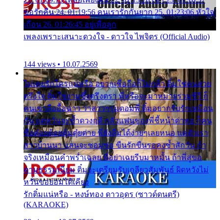
ขอรักคืน 24. 01:19:56 คนเรารักกันยาก 25. 01:23:06 หัวใจ
เถื่อน 26. 01:26:45 อยู่เพื่อลูก
เพลงเพราะเสนาะดวงใจ - ดาวใจ ไพจิตร (Official Audio)
144 views • 10.07.2569
ไม่เคยรักใครแน่หรือ อยากเชื่อถือก็ไม่กล้า ติ๋มใช่คนสวย
ตรึงใจ ติ๋มใช่งามซึ้งตรึงตรา พี่หรือจะมาหมายร่วมชีวี ก็
คนเขาลืออื้อฉาว ว่าสาวๆรุมตอมพี่ ติ๋มอยากรับรักเหมือน
กัน แต่หวั่นจะช้ำดวงฤดี กลัวแฟนของพี่ชี้หน้าด่าทอ ก็คน
ชื่อต๋อยต้อยตุ้มตุ๋ยต่าย พี่ยังลืมได้ง่ายๆเลยหนอ แค่ตัวเรา
สาวบ้านนา แสนจะซอมซ่อ ขืนรักขืนรอคงช้ำสักวัน ถ้า
จริงเหมือนคำพร่ำเฉลย พี่อย่าเฉยรีบมาหมั้น ถ้าพี่สู่ขอ
ตามธรรมเนียม ติ๋มจะเตรียมรับเกลียวสัมพันธ์ ผิดหวังไม่
หวั่นขอยอมได้เคียง
รักติ๋มแน่หรือ - หงษ์ทอง ดาวอุดร (ซาวด์ดนตรี)
(KARAOKE)