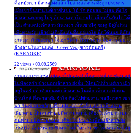
คือหยังเขา มีงานแต่งแล้ว ไปล้างแต่จาน ดั่งถูกประหาร
เมื่อเขาชื่นบาน แต่เราขื่นขม โอ้ รัก ลอยลม ไม่สม ดัง ใจ
ล้างจานคอยคู่ ไม่รู้ อีกนานเท่าใด จะได้ เลื่อนขั้นบันได ได้
เป็น ตำแหน่งเจ้าสาว มันเหงา เห็นเขามีคู่ ซมดู มีคู่ก็ม่วน
เข้าพาขวัญ เสียงโห่ตึงตึง มันซึ้ง อยู่แก่ใจ มื้อใด๋หนอ สิเป็น
งานเฮา มัวซอยเขา ใจเฮาซิด้าน มันทรมาน จับจาน เอย…
ล้างจานในงานแต่ง - Cover Ver. (ซาวด์ดนตรี)
(KARAOKE)
22 views • 03.08.2569
งานแต่ง เขาแซง แย่งเอาไปก่อน หัวใจอาวรณ์ มาซ่อน อยู่
ในห้องครัว ข้างนอกเจ้าสาว ส่งยิ้ม ให้คนไปทั่ว แต่เรา เฝ้า
อยู่ในครัว ทำตัวเป็นเด็ก ล้างจาน ในเมื่อ เจ้าสาว คือคน
บ้านใกล้ พึ่งพาอาศัย จำใจ ต้องไปช่วยงาน พอถึงเวลา เขา
พา กันเข้าพาขวัญ เพื่อนฝูง เฮฮาดังลั่น แต่เราล้างจาน
เดียวดาย เป็นคนพ่าย บ่มีความหมาย เคียงใจเจ้าบ่าว เป็น
คนพ่าย บ่มีความหมาย เคียงใจเจ้าบ่าว เพื่อนเจ้าสาว ยัง
เป็นบ่ได้ คือคนพ่าย ฮักคน ไม่มีใครสน เขาไม่เห็นคน ที่อยู่