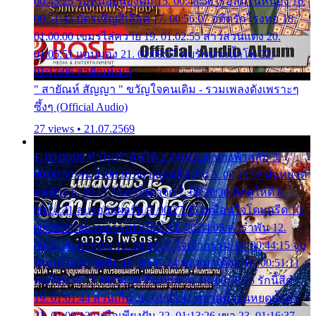
00:45:25 รอหน่อยน้องติ๋ม 15. 00:48:56 เรือล่มในหนอง 16.
00:51:43 บัตรเชิญสีเลือด 17. 00:56:07 อดีตรักโรงทอ 18.
01:00:00 เขมรไล่ควาย 19. 01:02:55 สาวสวนแตง 20.
01:05:51 แอบมอง 21. 01:09:27 พบรักปากน้ำโพ 22.
01:13:06 สายัณห์เมา
" สายัณห์ สัญญา " ขวัญใจคนเดิม - รวมเพลงดังเพราะๆ
ซึ้งๆ (Official Audio)
27 views • 21.07.2569
1. 00:00:00 ทำไมทำฉันได้ 2. 00:03:20 นางฟ้าสลัม 3.
00:06:50 คน 4. 00:10:36 บุญเหลือเกิน 5. 00:13:58 ฝนหยาด
สุดท้าย 6. 00:17:30 ยาใจยาจก 7. 00:20:30 คิดดูให้ดี 8.
00:24:21 ลบรอยแผลรัก 9. 00:27:35 เหมือนใจโดนกรีด 10.
00:30:54 ขบวนการเปาเปียว 11. 00:34:05 คำรำพัน 12.
00:37:20 ปาหนัน 13. 00:40:37 ใจเจ้ากรรม 14. 00:44:15 จูบ
ฉันแล้วจงตายเสีย 15. 00:47:24 ขอสูมาเต๊อะ 16. 00:51:11
คนใจมาร 17. 00:54:50 คืนทรมาน 18. 00:58:25 รักนี้สีดำ
19. 01:01:44 ส่วนเกิน 20. 01:05:42 หยาดน้ำฝนหยดน้ำตา
21. 01:09:13 เหลือเพียงฝัน 22. 01:13:26 เขา 23. 01:16:37