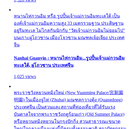
หนานไห่กวนอิม หรือ รูปปั้นเจ้าแม่กวนอิมทะเลใต้ เป็น
องค์เจ้าแม่กวนอิมความสูง 33 เมตรรวมฐาน ประดิษฐาน
อยู่ริมทะเล ไม่ไกลกันนักกับ “วัดเจ้าแม่กวนอิมไม่ยอมไป”
บนเกาะผู่โถวซาน เมืองโจวซาน มณฑลเจ้อเจียง ประเทศ
จีน
Nanhai Guanyin : หนานไห่กวนอิม...รูปปั้นเจ้าแม่กวนอิม
ทะเลใต้, ผู่โถวซาน ประเทศจีน
1,025 views
พระราชวังหยวนหมิงใหม่ (New Yuanming Palace/宮新園
明園) ในเมืองจูไห่ (Zhuhai) มณฑลกวางตุ้ง (Quangdong)
ประเทศจีน เป็นสวนและสถานที่ท่องเที่ยวที่ได้รับแรง
บันดาลใจจากพระราชวังฤดูร้อนเก่า (Old Summer Palace)
หรือหยวนหมิงหยวนในกรุงปักกิ่ง สวนสาธารณะขนาด
ใหญ่ใจกลางเมืองแห่งนี้มีครบทั้งธรรมชาติ สถาปัตยกรรม