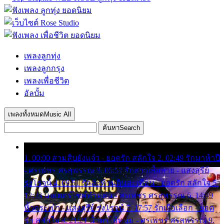
เพลงลูกทุ่ง
เพลงลูกกรุง
เพลงเพื่อชีวิต
อัลบั้ม
เพลงทั้งหมด
Music All
ค้นหา
Search
1. 00:00 สามสิบยังแจ๋ว - ยอดรัก สลักใจ 2. 02:49 รักมาห้าปี
- ศรเพชร ศรสุพรรณ 3. 05:57 รักสาวเสื้อลาย - แสงสุรีย์
รุ่งโรจน์ 4. 09:51 รักสะท้านดินสะเทือน - ยอดรัก สลักใจ 5.
12:23 มอเตอร์ไซค์ทำหล่น - ศรเพชร ศรสุพรรณ 6. 14:49
หิ้วกระเป๋า - แสงสุรีย์ รุ่งโรจน์ 7. 17:57 รักเผื่อเลือก - ยอด
รัก สลักใจ 8. 21:21 น้ำตาไอ้หนุ่ม - ศรเพชร ศรสุพรรณ 9.