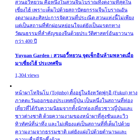
สวนอวี้หยวน คือหนึ่งในสวนจีนโบราณที่งดงามที่สุดใน
เซี่ยงไฮ้ เพราะเต็มไปด้วยสถาปัตยกรรมจีนโบราณอัน
งดงามและศิลปะการจัดสวนที่ประณีต สวนแห่งนี้ไม่เพียง
แต่เป็นสถานที่พักผ่อนหย่อนใจแต่ยังเป็นมรดกทาง
วัฒนธรรมที่สำคัญของจีนด้วยประวัติศาสตร์อันยาวนาน
กว่า 400 ปี
Yuyuan Garden : สวนอวี้หยวน จุดเช็กอินห้ามพลาดเมื่อ
มาเซี่ยงไฮ้ ประเทศจีน
1,304 views
หน้าผาโทจินโบ (Tojinbo) ตั้งอยู่ในจังหวัดฟุกุอิ (Fukui) ทาง
ภาคตะวันออกของประเทศญี่ปุ่น เป็นหนึ่งในสถานที่ท่อง
เที่ยวที่ได้รับความนิยมจากทั้งนักท่องเที่ยวชาวญี่ปุ่นและ
ชาวต่างชาติ ด้วยความงามของหน้าผาที่สูงชันและวิว
ทิวทัศน์ที่น่าทึ่ง และไม่เพียงแต่เป็นสถานที่ที่เต็มไปด้วย
ความงามจากธรรมชาติ แต่ยังแฝงไปด้วยตำนานและ
ความเชื่อที่ลึกซึ้งด้วย