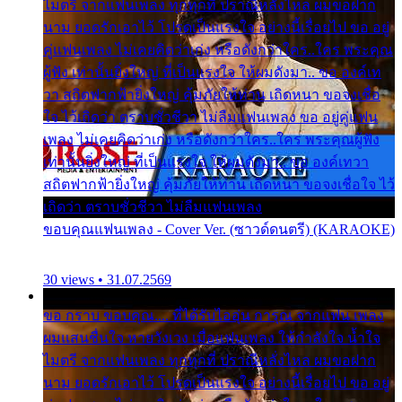
ไมตรี จากแฟนเพลง ทุกทุกที่ ปราณีหลั่งไหล ผมขอฝาก
นาม ยอดรักเอาไว้ โปรดเป็นแรงใจ อย่างนี้เรื่อยไป ขอ อยู่
คู่แฟนเพลง ไม่เคยคิดว่าเก่ง หรือดังกว่าใคร..ใคร พระคุณ
ผู้ฟัง เท่านั้นยิ่งใหญ่ ที่เป็นแรงใจ ให้ผมดังมา.. ขอ องค์เท
วา สถิตฟากฟ้ายิ่งใหญ่ คุ้มภัยให้ท่าน เถิดหนา ขอจงเชื่อ
ใจ ไว้เถิดว่า ตราบชั่วชีวา ไม่ลืมแฟนเพลง ขอ อยู่คู่แฟน
เพลง ไม่เคยคิดว่าเก่ง หรือดังกว่าใคร..ใคร พระคุณผู้ฟัง
เท่านั้นยิ่งใหญ่ ที่เป็นแรงใจ ให้ผมดังมา.. ขอ องค์เทวา
สถิตฟากฟ้ายิ่งใหญ่ คุ้มภัยให้ท่าน เถิดหนา ขอจงเชื่อใจ ไว้
เถิดว่า ตราบชั่วชีวา ไม่ลืมแฟนเพลง
ขอบคุณแฟนเพลง - Cover Ver. (ซาวด์ดนตรี) (KARAOKE)
30 views • 31.07.2569
ขอ กราบ ขอบคุณ.... ที่ได้รับไออุ่น การุณ จากแฟน เพลง
ผมแสนชื่นใจ หายวังเวง เมื่อแฟนเพลง ให้กำลังใจ น้ำใจ
ไมตรี จากแฟนเพลง ทุกทุกที่ ปราณีหลั่งไหล ผมขอฝาก
นาม ยอดรักเอาไว้ โปรดเป็นแรงใจ อย่างนี้เรื่อยไป ขอ อยู่