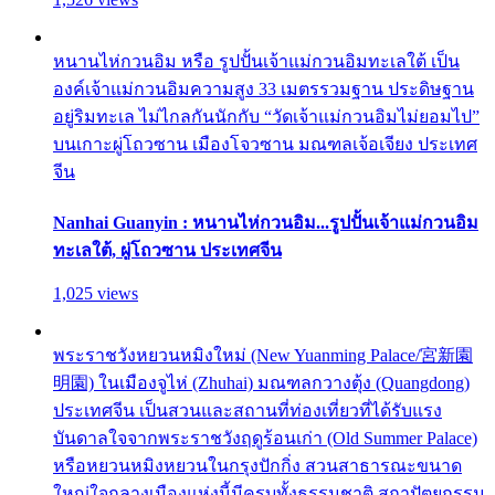
หนานไห่กวนอิม หรือ รูปปั้นเจ้าแม่กวนอิมทะเลใต้ เป็น
องค์เจ้าแม่กวนอิมความสูง 33 เมตรรวมฐาน ประดิษฐาน
อยู่ริมทะเล ไม่ไกลกันนักกับ “วัดเจ้าแม่กวนอิมไม่ยอมไป”
บนเกาะผู่โถวซาน เมืองโจวซาน มณฑลเจ้อเจียง ประเทศ
จีน
Nanhai Guanyin : หนานไห่กวนอิม...รูปปั้นเจ้าแม่กวนอิม
ทะเลใต้, ผู่โถวซาน ประเทศจีน
1,025 views
พระราชวังหยวนหมิงใหม่ (New Yuanming Palace/宮新園
明園) ในเมืองจูไห่ (Zhuhai) มณฑลกวางตุ้ง (Quangdong)
ประเทศจีน เป็นสวนและสถานที่ท่องเที่ยวที่ได้รับแรง
บันดาลใจจากพระราชวังฤดูร้อนเก่า (Old Summer Palace)
หรือหยวนหมิงหยวนในกรุงปักกิ่ง สวนสาธารณะขนาด
ใหญ่ใจกลางเมืองแห่งนี้มีครบทั้งธรรมชาติ สถาปัตยกรรม