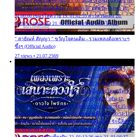
00:45:25 รอหน่อยน้องติ๋ม 15. 00:48:56 เรือล่มในหนอง 16.
00:51:43 บัตรเชิญสีเลือด 17. 00:56:07 อดีตรักโรงทอ 18.
01:00:00 เขมรไล่ควาย 19. 01:02:55 สาวสวนแตง 20.
01:05:51 แอบมอง 21. 01:09:27 พบรักปากน้ำโพ 22.
01:13:06 สายัณห์เมา
" สายัณห์ สัญญา " ขวัญใจคนเดิม - รวมเพลงดังเพราะๆ
ซึ้งๆ (Official Audio)
27 views • 21.07.2569
1. 00:00:00 ทำไมทำฉันได้ 2. 00:03:20 นางฟ้าสลัม 3.
00:06:50 คน 4. 00:10:36 บุญเหลือเกิน 5. 00:13:58 ฝนหยาด
สุดท้าย 6. 00:17:30 ยาใจยาจก 7. 00:20:30 คิดดูให้ดี 8.
00:24:21 ลบรอยแผลรัก 9. 00:27:35 เหมือนใจโดนกรีด 10.
00:30:54 ขบวนการเปาเปียว 11. 00:34:05 คำรำพัน 12.
00:37:20 ปาหนัน 13. 00:40:37 ใจเจ้ากรรม 14. 00:44:15 จูบ
ฉันแล้วจงตายเสีย 15. 00:47:24 ขอสูมาเต๊อะ 16. 00:51:11
คนใจมาร 17. 00:54:50 คืนทรมาน 18. 00:58:25 รักนี้สีดำ
19. 01:01:44 ส่วนเกิน 20. 01:05:42 หยาดน้ำฝนหยดน้ำตา
21. 01:09:13 เหลือเพียงฝัน 22. 01:13:26 เขา 23. 01:16:37