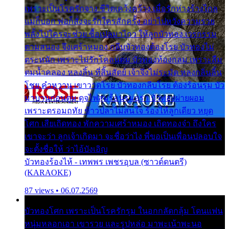
เพราะเป็นโรครักจาง ชีวิตเคว้งคว้าง เมื่อรักห่างร้างไกล
แม่ก็บอก พ่อก็สั่งจะรักใครสักครั้ง อย่าไปหวังความรวย
พลั้งไปใครจะช่วย ซื้อเปลมาไกว ให้ลูกบัวทอง เวรกรรม
ตามสนอง จึงเศร้าหมอง กลีบบัวทองต้องโรย บัวทองไม่
ตระหนัก เพราะไม่รักโคลนตม บัวทองท้องกลม เพราะลืม
ตมน้ำคลอง หลงลิ้น ที่สิ้นสัตย์ เจ้าจึงไม่ระมัด หลงกลิ่นลิ้น
โชย คำหวาน เขาวาดโรย บัวทองกลีบโรย ต้องร้อนรุม บัว
มาบานก่อนตูม ดุจไฟสุมร้อนรุมอุรา บัวทองผ่ายผอม
เพราะตรอมฤทัย ข้าวปลาไม่สนใจ ร้องไห้ลูกเดียว หยุด
โศก เสียเถิดทอง พักความเศร้าหมอง เถิดทองจ๋า ถึงใคร
เขาจะว่า ลูกเจ้าเกิดมา จะชื่อว่าไง พี่ขอเป็นเพื่อนปลอบใจ
จะตั้งชื่อให้ ว่าไอ้บังเอิญ
บัวทองร้องไห้ - เทพพร เพชรอุบล (ซาวด์ดนตรี)
(KARAOKE)
87 views • 06.07.2569
บัวทองโศก เพราะเป็นโรครักรุม ในอกกลัดกลุ้ม โดนแฟน
หนุ่มหลอกเอา เขารวย และรูปหล่อ มาพะเน้าพะนอ