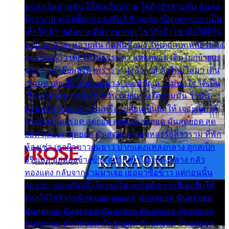
พ่อส่งเงินสามพัน ให้ฉันเรียนราม ได้อีกสักสามพัน ฉันคง
บ๊าย บาย จะไปซื้อกางเกงยีนส์ ลีวายส์มาใส่ เพราะเราเป็น
เด็กใต้ ลีวายส์อย่างเดียว อยากจะโชว์ถึงหิวโซ เด็กใต้ก็ไม่
หวั่น ตกตัวละหลายพัน กัดฟันซื้อมา ให้เด็กเทพเหลียวมอง
และต้องรู้ว่า เด็กใต้ไม่ธรรมดา แต่สุดยอด เดินโยกย้ายเย
ยวน กวนโอ๊ยพอได้ เพราะว่านุ่งลีวายส์ ตัวใหม่ใส่มา เดิน
เข้ามหาลัย จิ๊กโก๊มองหน้า ท่าจะมีปัญหา ไม่พอใจ ได้เป็น
เรื่องแน่นอน แต่ฉันไม่หวั่น เลยแหลงใต้ถามมัน ว่ามัน
พรั่นพรือ มันตอบว่าไม่พรื่อ เปลี่ยนเป็นยิ้มให้ เจอะเด็กใต้
ด้วยกัน ก็เลยรอด สุดยอด สุดยอด สุดยอด มันสุดยอด สุด
ยอด สุดยอด สุดยอด มันสุดยอด แอบหลงรักสาวราม ที่พัก
ห้องเช่า เธอผิวขาวผมยาว ปากแดงแหลงกลาง ถูกสเป็ก
จริงเธอ อยู่ห้องข้างข้าง อยากเข้าไปแหลงกลาง กลัว
ทองแดง กลับจากรามมาเจอ เธอมาซื้อข้าว แต่ก่อนนั้น
สองเรา เจอะกันครั้งใด เธอไม่เคยไยดี คราวนี้เธอยิ้มให้
ต้องให้ใส่ลีวายส์ สุดยอด สุดยอด มันสุดยอด มันสุดยอด
มันสุดยอด มันสุดยอด มันสุดยอด มันสุดยอด มันสุดยอด
มันสุดยอด มันสุดยอด มันสุดยอด มันสุดยอด มันสุดยอด