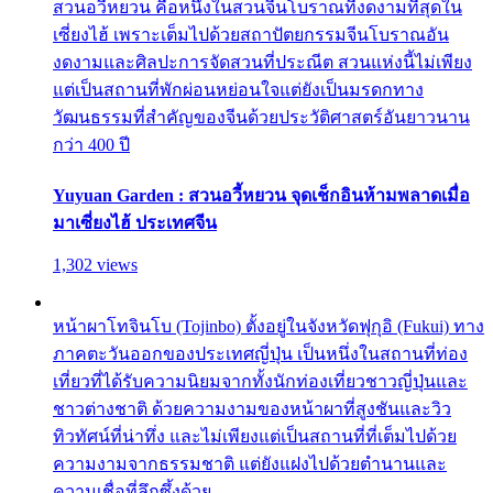
สวนอวี้หยวน คือหนึ่งในสวนจีนโบราณที่งดงามที่สุดใน
เซี่ยงไฮ้ เพราะเต็มไปด้วยสถาปัตยกรรมจีนโบราณอัน
งดงามและศิลปะการจัดสวนที่ประณีต สวนแห่งนี้ไม่เพียง
แต่เป็นสถานที่พักผ่อนหย่อนใจแต่ยังเป็นมรดกทาง
วัฒนธรรมที่สำคัญของจีนด้วยประวัติศาสตร์อันยาวนาน
กว่า 400 ปี
Yuyuan Garden : สวนอวี้หยวน จุดเช็กอินห้ามพลาดเมื่อ
มาเซี่ยงไฮ้ ประเทศจีน
1,302 views
หน้าผาโทจินโบ (Tojinbo) ตั้งอยู่ในจังหวัดฟุกุอิ (Fukui) ทาง
ภาคตะวันออกของประเทศญี่ปุ่น เป็นหนึ่งในสถานที่ท่อง
เที่ยวที่ได้รับความนิยมจากทั้งนักท่องเที่ยวชาวญี่ปุ่นและ
ชาวต่างชาติ ด้วยความงามของหน้าผาที่สูงชันและวิว
ทิวทัศน์ที่น่าทึ่ง และไม่เพียงแต่เป็นสถานที่ที่เต็มไปด้วย
ความงามจากธรรมชาติ แต่ยังแฝงไปด้วยตำนานและ
ความเชื่อที่ลึกซึ้งด้วย