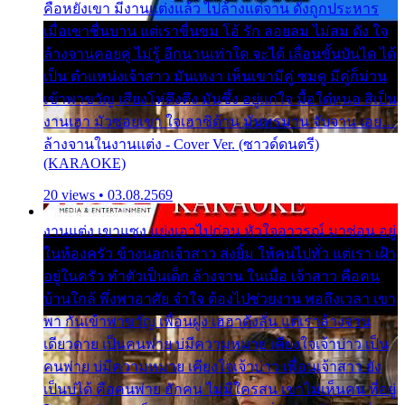
คือหยังเขา มีงานแต่งแล้ว ไปล้างแต่จาน ดั่งถูกประหาร
เมื่อเขาชื่นบาน แต่เราขื่นขม โอ้ รัก ลอยลม ไม่สม ดัง ใจ
ล้างจานคอยคู่ ไม่รู้ อีกนานเท่าใด จะได้ เลื่อนขั้นบันได ได้
เป็น ตำแหน่งเจ้าสาว มันเหงา เห็นเขามีคู่ ซมดู มีคู่ก็ม่วน
เข้าพาขวัญ เสียงโห่ตึงตึง มันซึ้ง อยู่แก่ใจ มื้อใด๋หนอ สิเป็น
งานเฮา มัวซอยเขา ใจเฮาซิด้าน มันทรมาน จับจาน เอย…
ล้างจานในงานแต่ง - Cover Ver. (ซาวด์ดนตรี)
(KARAOKE)
20 views • 03.08.2569
งานแต่ง เขาแซง แย่งเอาไปก่อน หัวใจอาวรณ์ มาซ่อน อยู่
ในห้องครัว ข้างนอกเจ้าสาว ส่งยิ้ม ให้คนไปทั่ว แต่เรา เฝ้า
อยู่ในครัว ทำตัวเป็นเด็ก ล้างจาน ในเมื่อ เจ้าสาว คือคน
บ้านใกล้ พึ่งพาอาศัย จำใจ ต้องไปช่วยงาน พอถึงเวลา เขา
พา กันเข้าพาขวัญ เพื่อนฝูง เฮฮาดังลั่น แต่เราล้างจาน
เดียวดาย เป็นคนพ่าย บ่มีความหมาย เคียงใจเจ้าบ่าว เป็น
คนพ่าย บ่มีความหมาย เคียงใจเจ้าบ่าว เพื่อนเจ้าสาว ยัง
เป็นบ่ได้ คือคนพ่าย ฮักคน ไม่มีใครสน เขาไม่เห็นคน ที่อยู่