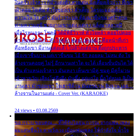
ในครัว เจ้าสาว ก็มัวแต่งตัว สวยเด่น นั่งเคียงเจ้าบ่าว ที่เขา
เฝ้าคอย ใจเต้น หัวใจของเรา ลำเค็ญ ใครจะมองเห็น
ความใน ใจ เศร้า มันร้าวระบม ต้องมาขื่นขม เศร้าตรม
ท่ามความสุขี ช่วยงานเขาแต่ง แต่เรา แล้งมาหลายปี
เมื่อไรหนอจะ โชคดี ได้มีพิธีวิวาห์ หัวใจหล้า คอยไปคอย
มา คือหน้าที่เก่า หัวใจหล้า คอยไปคอยมา คือหน้าที่เก่า
คือหยังเขา มีงานแต่งแล้ว ไปล้างแต่จาน ดั่งถูกประหาร
เมื่อเขาชื่นบาน แต่เราขื่นขม โอ้ รัก ลอยลม ไม่สม ดัง ใจ
ล้างจานคอยคู่ ไม่รู้ อีกนานเท่าใด จะได้ เลื่อนขั้นบันได ได้
เป็น ตำแหน่งเจ้าสาว มันเหงา เห็นเขามีคู่ ซมดู มีคู่ก็ม่วน
เข้าพาขวัญ เสียงโห่ตึงตึง มันซึ้ง อยู่แก่ใจ มื้อใด๋หนอ สิเป็น
งานเฮา มัวซอยเขา ใจเฮาซิด้าน มันทรมาน จับจาน เอย…
ล้างจานในงานแต่ง - Cover Ver. (KARAOKE)
24 views • 03.08.2569
ขอ กราบ ขอบคุณ.... ที่ได้รับไออุ่น การุณ จากแฟน เพลง
ผมแสนชื่นใจ หายวังเวง เมื่อแฟนเพลง ให้กำลังใจ น้ำใจ