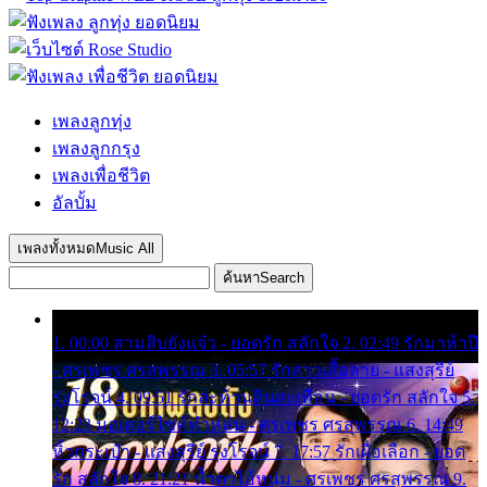
เพลงลูกทุ่ง
เพลงลูกกรุง
เพลงเพื่อชีวิต
อัลบั้ม
เพลงทั้งหมด
Music All
ค้นหา
Search
1. 00:00 สามสิบยังแจ๋ว - ยอดรัก สลักใจ 2. 02:49 รักมาห้าปี
- ศรเพชร ศรสุพรรณ 3. 05:57 รักสาวเสื้อลาย - แสงสุรีย์
รุ่งโรจน์ 4. 09:51 รักสะท้านดินสะเทือน - ยอดรัก สลักใจ 5.
12:23 มอเตอร์ไซค์ทำหล่น - ศรเพชร ศรสุพรรณ 6. 14:49
หิ้วกระเป๋า - แสงสุรีย์ รุ่งโรจน์ 7. 17:57 รักเผื่อเลือก - ยอด
รัก สลักใจ 8. 21:21 น้ำตาไอ้หนุ่ม - ศรเพชร ศรสุพรรณ 9.