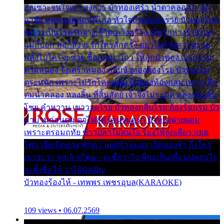
ออเซาะจนใจเบา สงสาร บัวทองเศร้า น้ำตาคลอเบ้า เฝ้า
อาลัย หนุ่มรูปหล่อหนีไกล หัวใจบัวทองระรวย บัวทองโศก
เพราะเป็นโรครักจาง ชีวิตเคว้งคว้าง เมื่อรักห่างร้างไกล
แม่ก็บอก พ่อก็สั่งจะรักใครสักครั้ง อย่าไปหวังความรวย
พลั้งไปใครจะช่วย ซื้อเปลมาไกว ให้ลูกบัวทอง เวรกรรม
ตามสนอง จึงเศร้าหมอง กลีบบัวทองต้องโรย บัวทองไม่
ตระหนัก เพราะไม่รักโคลนตม บัวทองท้องกลม เพราะลืม
ตมน้ำคลอง หลงลิ้น ที่สิ้นสัตย์ เจ้าจึงไม่ระมัด หลงกลิ่นลิ้น
โชย คำหวาน เขาวาดโรย บัวทองกลีบโรย ต้องร้อนรุม บัว
มาบานก่อนตูม ดุจไฟสุมร้อนรุมอุรา บัวทองผ่ายผอม
เพราะตรอมฤทัย ข้าวปลาไม่สนใจ ร้องไห้ลูกเดียว หยุด
โศก เสียเถิดทอง พักความเศร้าหมอง เถิดทองจ๋า ถึงใคร
เขาจะว่า ลูกเจ้าเกิดมา จะชื่อว่าไง พี่ขอเป็นเพื่อนปลอบใจ
จะตั้งชื่อให้ ว่าไอ้บังเอิญ
บัวทองร้องไห้ - เทพพร เพชรอุบล(KARAOKE)
109 views • 06.07.2569