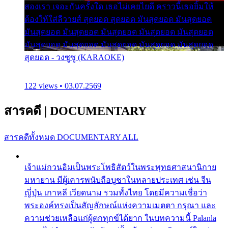
สองเรา เจอะกันครั้งใด เธอไม่เคยไยดี คราวนี้เธอยิ้มให้
ต้องให้ใส่ลีวายส์ สุดยอด สุดยอด มันสุดยอด มันสุดยอด
มันสุดยอด มันสุดยอด มันสุดยอด มันสุดยอด มันสุดยอด
มันสุดยอด มันสุดยอด มันสุดยอด มันสุดยอด มันสุดยอด
สุดยอด - วงซูซู (KARAOKE)
122 views • 03.07.2569
สารคดี
|
DOCUMENTARY
สารคดีทั้งหมด
DOCUMENTARY ALL
เจ้าแม่กวนอิมเป็นพระโพธิสัตว์ในพระพุทธศาสนานิกาย
มหายาน มีผู้เคารพนับถือบูชาในหลายประเทศ เช่น จีน
ญี่ปุ่น เกาหลี เวียดนาม รวมทั้งไทย โดยมีความเชื่อว่า
พระองค์ทรงเป็นสัญลักษณ์แห่งความเมตตา กรุณา และ
ความช่วยเหลือแก่ผู้ตกทุกข์ได้ยาก ในบทความนี้ Palanla