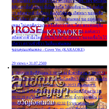
คู่แฟนเพลง ไม่เคยคิดว่าเก่ง หรือดังกว่าใคร..ใคร พระคุณ
ผู้ฟัง เท่านั้นยิ่งใหญ่ ที่เป็นแรงใจ ให้ผมดังมา.. ขอ องค์เท
วา สถิตฟากฟ้ายิ่งใหญ่ คุ้มภัยให้ท่าน เถิดหนา ขอจงเชื่อ
ใจ ไว้เถิดว่า ตราบชั่วชีวา ไม่ลืมแฟนเพลง ขอ อยู่คู่แฟน
เพลง ไม่เคยคิดว่าเก่ง หรือดังกว่าใคร..ใคร พระคุณผู้ฟัง
เท่านั้นยิ่งใหญ่ ที่เป็นแรงใจ ให้ผมดังมา.. ขอ องค์เทวา
สถิตฟากฟ้ายิ่งใหญ่ คุ้มภัยให้ท่าน เถิดหนา ขอจงเชื่อใจ ไว้
เถิดว่า ตราบชั่วชีวา ไม่ลืมแฟนเพลง
ขอบคุณแฟนเพลง - Cover Ver. (KARAOKE)
29 views • 31.07.2569
1. 00:00:00 ยินดีรับเดน 2. 00:03:44 น้ำตาอีสาน 3. 00:07:51
กิ่งทองใบหยก 4. 00:10:35 น้ำนิ่งไหลลึก 5. 00:13:49 ลานรัก
ลานเท 6. 00:17:06 จำใจจาก 7. 00:20:53 คืนฝนตก 8.
00:25:16 น้ำลงเดือนยี่ 9. 00:28:47 โสนน้อยเรือนงาม 10.
00:32:29 ตอไม้ที่ตายแล้ว 11. 00:35:41 น้ำกรดแช่เย็น 12.
00:39:08 อยากฟังซ้ำ 13. 00:42:32 รู้ว่าเขาหลอก 14.