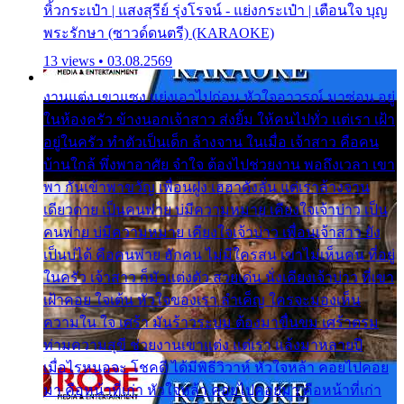
หิ้วกระเป๋า | แสงสุรีย์ รุ่งโรจน์ - แย่งกระเป๋า | เตือนใจ บุญ
พระรักษา (ซาวด์ดนตรี) (KARAOKE)
13 views • 03.08.2569
งานแต่ง เขาแซง แย่งเอาไปก่อน หัวใจอาวรณ์ มาซ่อน อยู่
ในห้องครัว ข้างนอกเจ้าสาว ส่งยิ้ม ให้คนไปทั่ว แต่เรา เฝ้า
อยู่ในครัว ทำตัวเป็นเด็ก ล้างจาน ในเมื่อ เจ้าสาว คือคน
บ้านใกล้ พึ่งพาอาศัย จำใจ ต้องไปช่วยงาน พอถึงเวลา เขา
พา กันเข้าพาขวัญ เพื่อนฝูง เฮฮาดังลั่น แต่เราล้างจาน
เดียวดาย เป็นคนพ่าย บ่มีความหมาย เคียงใจเจ้าบ่าว เป็น
คนพ่าย บ่มีความหมาย เคียงใจเจ้าบ่าว เพื่อนเจ้าสาว ยัง
เป็นบ่ได้ คือคนพ่าย ฮักคน ไม่มีใครสน เขาไม่เห็นคน ที่อยู่
ในครัว เจ้าสาว ก็มัวแต่งตัว สวยเด่น นั่งเคียงเจ้าบ่าว ที่เขา
เฝ้าคอย ใจเต้น หัวใจของเรา ลำเค็ญ ใครจะมองเห็น
ความใน ใจ เศร้า มันร้าวระบม ต้องมาขื่นขม เศร้าตรม
ท่ามความสุขี ช่วยงานเขาแต่ง แต่เรา แล้งมาหลายปี
เมื่อไรหนอจะ โชคดี ได้มีพิธีวิวาห์ หัวใจหล้า คอยไปคอย
มา คือหน้าที่เก่า หัวใจหล้า คอยไปคอยมา คือหน้าที่เก่า