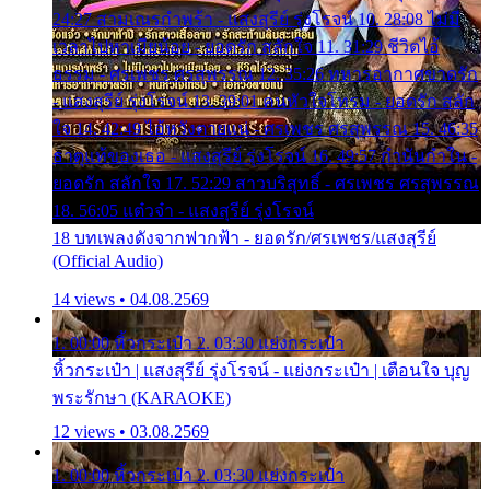
24:27 สามเณรกำพร้า - แสงสุรีย์ รุ่งโรจน์ 10. 28:08 ไม่มี
เวลาไปหาเมียน้อย - ยอดรัก สลักใจ 11. 31:29 ชีวิตไอ้
ธรรม - ศรเพชร ศรสุพรรณ 12. 35:26 ทหารอากาศขาดรัก
- แสงสุรีย์ รุ่งโรจน์ 13. 39:01 คนหัวใจโทรม - ยอดรัก สลัก
ใจ 14. 42:49 ไอ้หวังตายแน่ - ศรเพชร ศรสุพรรณ 15. 46:35
ธาตุแท้ของเธอ - แสงสุรีย์ รุ่งโรจน์ 16. 49:57 กำนันกำใน -
ยอดรัก สลักใจ 17. 52:29 สาวบริสุทธิ์ - ศรเพชร ศรสุพรรณ
18. 56:05 แต๋วจ๋า - แสงสุรีย์ รุ่งโรจน์
18 บทเพลงดังจากฟากฟ้า - ยอดรัก/ศรเพชร/แสงสุรีย์
(Official Audio)
14 views • 04.08.2569
1. 00:00 หิ้วกระเป๋า 2. 03:30 แย่งกระเป๋า
หิ้วกระเป๋า | แสงสุรีย์ รุ่งโรจน์ - แย่งกระเป๋า | เตือนใจ บุญ
พระรักษา (KARAOKE)
12 views • 03.08.2569
1. 00:00 หิ้วกระเป๋า 2. 03:30 แย่งกระเป๋า