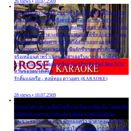
26 views • 10.07.2569
ไม่เคยรักใครแน่หรือ อยากเชื่อถือก็ไม่กล้า ติ๋มใช่คนสวย
ตรึงใจ ติ๋มใช่งามซึ้งตรึงตรา พี่หรือจะมาหมายร่วมชีวี ก็
คนเขาลืออื้อฉาว ว่าสาวๆรุมตอมพี่ ติ๋มอยากรับรักเหมือน
กัน แต่หวั่นจะช้ำดวงฤดี กลัวแฟนของพี่ชี้หน้าด่าทอ ก็คน
ชื่อต๋อยต้อยตุ้มตุ๋ยต่าย พี่ยังลืมได้ง่ายๆเลยหนอ แค่ตัวเรา
สาวบ้านนา แสนจะซอมซ่อ ขืนรักขืนรอคงช้ำสักวัน ถ้า
จริงเหมือนคำพร่ำเฉลย พี่อย่าเฉยรีบมาหมั้น ถ้าพี่สู่ขอ
ตามธรรมเนียม ติ๋มจะเตรียมรับเกลียวสัมพันธ์ ผิดหวังไม่
หวั่นขอยอมได้เคียง
รักติ๋มแน่หรือ - หงษ์ทอง ดาวอุดร (KARAOKE)
28 views • 10.07.2569
บัวทองโศก เพราะเป็นโรครักรุม ในอกกลัดกลุ้ม โดนแฟน
หนุ่มหลอกเอา เขารวย และรูปหล่อ มาพะเน้าพะนอ
ออเซาะจนใจเบา สงสาร บัวทองเศร้า น้ำตาคลอเบ้า เฝ้า
อาลัย หนุ่มรูปหล่อหนีไกล หัวใจบัวทองระรวย บัวทองโศก