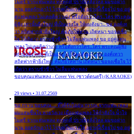
ไมตรี จากแฟนเพลง ทุกทุกที่ ปราณีหลั่งไหล ผมขอฝาก
นาม ยอดรักเอาไว้ โปรดเป็นแรงใจ อย่างนี้เรื่อยไป ขอ อยู่
คู่แฟนเพลง ไม่เคยคิดว่าเก่ง หรือดังกว่าใคร..ใคร พระคุณ
ผู้ฟัง เท่านั้นยิ่งใหญ่ ที่เป็นแรงใจ ให้ผมดังมา.. ขอ องค์เท
วา สถิตฟากฟ้ายิ่งใหญ่ คุ้มภัยให้ท่าน เถิดหนา ขอจงเชื่อ
ใจ ไว้เถิดว่า ตราบชั่วชีวา ไม่ลืมแฟนเพลง ขอ อยู่คู่แฟน
เพลง ไม่เคยคิดว่าเก่ง หรือดังกว่าใคร..ใคร พระคุณผู้ฟัง
เท่านั้นยิ่งใหญ่ ที่เป็นแรงใจ ให้ผมดังมา.. ขอ องค์เทวา
สถิตฟากฟ้ายิ่งใหญ่ คุ้มภัยให้ท่าน เถิดหนา ขอจงเชื่อใจ ไว้
เถิดว่า ตราบชั่วชีวา ไม่ลืมแฟนเพลง
ขอบคุณแฟนเพลง - Cover Ver. (ซาวด์ดนตรี) (KARAOKE)
29 views • 31.07.2569
ขอ กราบ ขอบคุณ.... ที่ได้รับไออุ่น การุณ จากแฟน เพลง
ผมแสนชื่นใจ หายวังเวง เมื่อแฟนเพลง ให้กำลังใจ น้ำใจ
ไมตรี จากแฟนเพลง ทุกทุกที่ ปราณีหลั่งไหล ผมขอฝาก
นาม ยอดรักเอาไว้ โปรดเป็นแรงใจ อย่างนี้เรื่อยไป ขอ อยู่