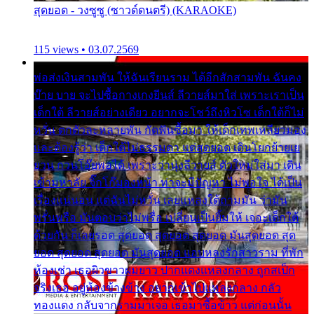
สุดยอด - วงซูซู (ซาวด์ดนตรี) (KARAOKE)
115 views • 03.07.2569
พ่อส่งเงินสามพัน ให้ฉันเรียนราม ได้อีกสักสามพัน ฉันคง
บ๊าย บาย จะไปซื้อกางเกงยีนส์ ลีวายส์มาใส่ เพราะเราเป็น
เด็กใต้ ลีวายส์อย่างเดียว อยากจะโชว์ถึงหิวโซ เด็กใต้ก็ไม่
หวั่น ตกตัวละหลายพัน กัดฟันซื้อมา ให้เด็กเทพเหลียวมอง
และต้องรู้ว่า เด็กใต้ไม่ธรรมดา แต่สุดยอด เดินโยกย้ายเย
ยวน กวนโอ๊ยพอได้ เพราะว่านุ่งลีวายส์ ตัวใหม่ใส่มา เดิน
เข้ามหาลัย จิ๊กโก๊มองหน้า ท่าจะมีปัญหา ไม่พอใจ ได้เป็น
เรื่องแน่นอน แต่ฉันไม่หวั่น เลยแหลงใต้ถามมัน ว่ามัน
พรั่นพรือ มันตอบว่าไม่พรื่อ เปลี่ยนเป็นยิ้มให้ เจอะเด็กใต้
ด้วยกัน ก็เลยรอด สุดยอด สุดยอด สุดยอด มันสุดยอด สุด
ยอด สุดยอด สุดยอด มันสุดยอด แอบหลงรักสาวราม ที่พัก
ห้องเช่า เธอผิวขาวผมยาว ปากแดงแหลงกลาง ถูกสเป็ก
จริงเธอ อยู่ห้องข้างข้าง อยากเข้าไปแหลงกลาง กลัว
ทองแดง กลับจากรามมาเจอ เธอมาซื้อข้าว แต่ก่อนนั้น