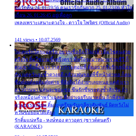
ขอรักคืน 24. 01:19:56 คนเรารักกันยาก 25. 01:23:06 หัวใจ
เถื่อน 26. 01:26:45 อยู่เพื่อลูก
เพลงเพราะเสนาะดวงใจ - ดาวใจ ไพจิตร (Official Audio)
141 views • 10.07.2569
ไม่เคยรักใครแน่หรือ อยากเชื่อถือก็ไม่กล้า ติ๋มใช่คนสวย
ตรึงใจ ติ๋มใช่งามซึ้งตรึงตรา พี่หรือจะมาหมายร่วมชีวี ก็
คนเขาลืออื้อฉาว ว่าสาวๆรุมตอมพี่ ติ๋มอยากรับรักเหมือน
กัน แต่หวั่นจะช้ำดวงฤดี กลัวแฟนของพี่ชี้หน้าด่าทอ ก็คน
ชื่อต๋อยต้อยตุ้มตุ๋ยต่าย พี่ยังลืมได้ง่ายๆเลยหนอ แค่ตัวเรา
สาวบ้านนา แสนจะซอมซ่อ ขืนรักขืนรอคงช้ำสักวัน ถ้า
จริงเหมือนคำพร่ำเฉลย พี่อย่าเฉยรีบมาหมั้น ถ้าพี่สู่ขอ
ตามธรรมเนียม ติ๋มจะเตรียมรับเกลียวสัมพันธ์ ผิดหวังไม่
หวั่นขอยอมได้เคียง
รักติ๋มแน่หรือ - หงษ์ทอง ดาวอุดร (ซาวด์ดนตรี)
(KARAOKE)