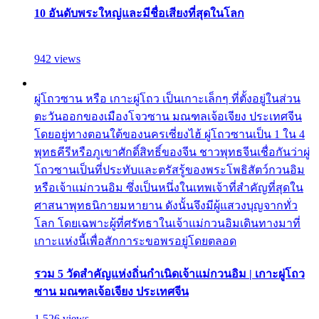
10 อันดับพระใหญ่และมีชื่อเสียงที่สุดในโลก
942 views
ผู่โถวซาน หรือ เกาะผู่โถว เป็นเกาะเล็กๆ ที่ตั้งอยู่ในส่วน
ตะวันออกของเมืองโจวซาน มณฑลเจ้อเจียง ประเทศจีน
โดยอยู่ทางตอนใต้ของนครเซี่ยงไฮ้ ผู่โถวซานเป็น 1 ใน 4
พุทธคีรีหรือภูเขาศักดิ์สิทธิ์ของจีน ชาวพุทธจีนเชื่อกันว่าผู่
โถวซานเป็นที่ประทับและตรัสรู้ของพระโพธิสัตว์กวนอิม
หรือเจ้าแม่กวนอิม ซึ่งเป็นหนึ่งในเทพเจ้าที่สำคัญที่สุดใน
ศาสนาพุทธนิกายมหายาน ดังนั้นจึงมีผู้แสวงบุญจากทั่ว
โลก โดยเฉพาะผู้ที่ศรัทธาในเจ้าแม่กวนอิมเดินทางมาที่
เกาะแห่งนี้เพื่อสักการะขอพรอยู่โดยตลอด
รวม 5 วัดสำคัญแห่งถิ่นกำเนิดเจ้าแม่กวนอิม | เกาะผู่โถว
ซาน มณฑลเจ้อเจียง ประเทศจีน
1,526 views