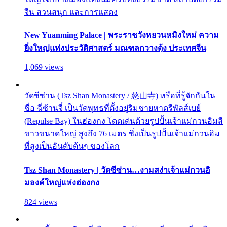
จีน สวนสนุก และการแสดง
New Yuanming Palace | พระราชวังหยวนหมิงใหม่ ความ
ยิ่งใหญ่แห่งประวัติศาสตร์ มณฑลกวางตุ้ง ประเทศจีน
1,069 views
วัดซีซ่าน (Tsz Shan Monastery / 慈山寺) หรือที่รู้จักกันใน
ชื่อ ฉี่ซ้านจี๋ เป็นวัดพุทธที่ตั้งอยู่ริมชายหาดรีพัลส์เบย์
(Repulse Bay) ในฮ่องกง โดดเด่นด้วยรูปปั้นเจ้าแม่กวนอิมสี
ขาวขนาดใหญ่ สูงถึง 76 เมตร ซึ่งเป็นรูปปั้นเจ้าแม่กวนอิม
ที่สูงเป็นอันดับต้นๆ ของโลก
Tsz Shan Monastery | วัดซีซ่าน…งามสง่าเจ้าแม่กวนอิ
มองค์ใหญ่แห่งฮ่องกง
824 views