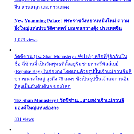
จีน สวนสนุก และการแสดง
New Yuanming Palace | พระราชวังหยวนหมิงใหม่ ความ
ยิ่งใหญ่แห่งประวัติศาสตร์ มณฑลกวางตุ้ง ประเทศจีน
1,079 views
วัดซีซ่าน (Tsz Shan Monastery / 慈山寺) หรือที่รู้จักกันใน
ชื่อ ฉี่ซ้านจี๋ เป็นวัดพุทธที่ตั้งอยู่ริมชายหาดรีพัลส์เบย์
(Repulse Bay) ในฮ่องกง โดดเด่นด้วยรูปปั้นเจ้าแม่กวนอิมสี
ขาวขนาดใหญ่ สูงถึง 76 เมตร ซึ่งเป็นรูปปั้นเจ้าแม่กวนอิม
ที่สูงเป็นอันดับต้นๆ ของโลก
Tsz Shan Monastery | วัดซีซ่าน…งามสง่าเจ้าแม่กวนอิ
มองค์ใหญ่แห่งฮ่องกง
831 views