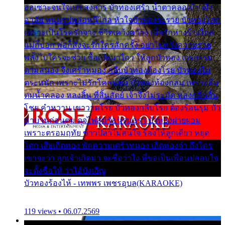
ออเซาะจนใจเบา สงสาร บัวทองเศร้า น้ำตาคลอเบ้า เฝ้า
อาลัย หนุ่มรูปหล่อหนีไกล หัวใจบัวทองระรวย บัวทองโศก
เพราะเป็นโรครักจาง ชีวิตเคว้งคว้าง เมื่อรักห่างร้างไกล
แม่ก็บอก พ่อก็สั่งจะรักใครสักครั้ง อย่าไปหวังความรวย
พลั้งไปใครจะช่วย ซื้อเปลมาไกว ให้ลูกบัวทอง เวรกรรม
ตามสนอง จึงเศร้าหมอง กลีบบัวทองต้องโรย บัวทองไม่
ตระหนัก เพราะไม่รักโคลนตม บัวทองท้องกลม เพราะลืม
ตมน้ำคลอง หลงลิ้น ที่สิ้นสัตย์ เจ้าจึงไม่ระมัด หลงกลิ่นลิ้น
โชย คำหวาน เขาวาดโรย บัวทองกลีบโรย ต้องร้อนรุม บัว
มาบานก่อนตูม ดุจไฟสุมร้อนรุมอุรา บัวทองผ่ายผอม
เพราะตรอมฤทัย ข้าวปลาไม่สนใจ ร้องไห้ลูกเดียว หยุด
โศก เสียเถิดทอง พักความเศร้าหมอง เถิดทองจ๋า ถึงใคร
เขาจะว่า ลูกเจ้าเกิดมา จะชื่อว่าไง พี่ขอเป็นเพื่อนปลอบใจ
จะตั้งชื่อให้ ว่าไอ้บังเอิญ
บัวทองร้องไห้ - เทพพร เพชรอุบล(KARAOKE)
119 views • 06.07.2569