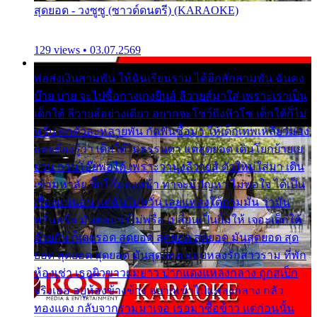
สุดยอด - วงซูซู (ซาวด์ดนตรี) (KARAOKE)
129 views • 03.07.2569
พ่อส่งเงินสามพัน ให้ฉันเรียนราม ได้อีกสักสามพัน ฉันคง
บ๊าย บาย จะไปซื้อกางเกงยีนส์ ลีวายส์มาใส่ เพราะเราเป็น
เด็กใต้ ลีวายส์อย่างเดียว อยากจะโชว์ถึงหิวโซ เด็กใต้ก็ไม่
หวั่น ตกตัวละหลายพัน กัดฟันซื้อมา ให้เด็กเทพเหลียวมอง
และต้องรู้ว่า เด็กใต้ไม่ธรรมดา แต่สุดยอด เดินโยกย้ายเย
ยวน กวนโอ๊ยพอได้ เพราะว่านุ่งลีวายส์ ตัวใหม่ใส่มา เดิน
เข้ามหาลัย จิ๊กโก๊มองหน้า ท่าจะมีปัญหา ไม่พอใจ ได้เป็น
เรื่องแน่นอน แต่ฉันไม่หวั่น เลยแหลงใต้ถามมัน ว่ามัน
พรั่นพรือ มันตอบว่าไม่พรื่อ เปลี่ยนเป็นยิ้มให้ เจอะเด็กใต้
ด้วยกัน ก็เลยรอด สุดยอด สุดยอด สุดยอด มันสุดยอด สุด
ยอด สุดยอด สุดยอด มันสุดยอด แอบหลงรักสาวราม ที่พัก
ห้องเช่า เธอผิวขาวผมยาว ปากแดงแหลงกลาง ถูกสเป็ก
จริงเธอ อยู่ห้องข้างข้าง อยากเข้าไปแหลงกลาง กลัว
ทองแดง กลับจากรามมาเจอ เธอมาซื้อข้าว แต่ก่อนนั้น