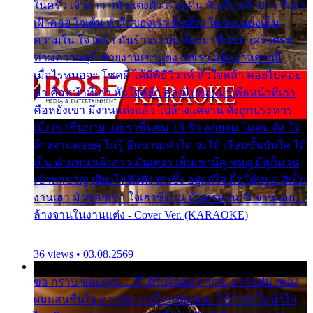
ในครัว เจ้าสาว ก็มัวแต่งตัว สวยเด่น นั่งเคียงเจ้าบ่าว ที่เขา
เฝ้าคอย ใจเต้น หัวใจของเรา ลำเค็ญ ใครจะมองเห็น
ความใน ใจ เศร้า มันร้าวระบม ต้องมาขื่นขม เศร้าตรม
ท่ามความสุขี ช่วยงานเขาแต่ง แต่เรา แล้งมาหลายปี
เมื่อไรหนอจะ โชคดี ได้มีพิธีวิวาห์ หัวใจหล้า คอยไปคอย
มา คือหน้าที่เก่า หัวใจหล้า คอยไปคอยมา คือหน้าที่เก่า
คือหยังเขา มีงานแต่งแล้ว ไปล้างแต่จาน ดั่งถูกประหาร
เมื่อเขาชื่นบาน แต่เราขื่นขม โอ้ รัก ลอยลม ไม่สม ดัง ใจ
ล้างจานคอยคู่ ไม่รู้ อีกนานเท่าใด จะได้ เลื่อนขั้นบันได ได้
เป็น ตำแหน่งเจ้าสาว มันเหงา เห็นเขามีคู่ ซมดู มีคู่ก็ม่วน
เข้าพาขวัญ เสียงโห่ตึงตึง มันซึ้ง อยู่แก่ใจ มื้อใด๋หนอ สิเป็น
งานเฮา มัวซอยเขา ใจเฮาซิด้าน มันทรมาน จับจาน เอย…
ล้างจานในงานแต่ง - Cover Ver. (KARAOKE)
36 views • 03.08.2569
ขอ กราบ ขอบคุณ.... ที่ได้รับไออุ่น การุณ จากแฟน เพลง
ผมแสนชื่นใจ หายวังเวง เมื่อแฟนเพลง ให้กำลังใจ น้ำใจ