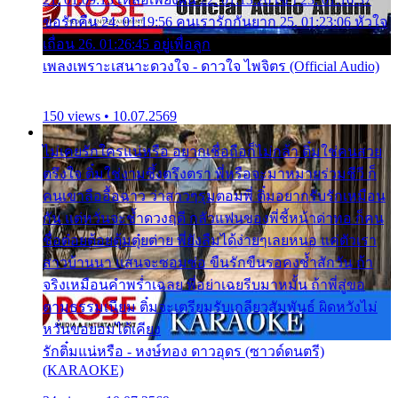
ขอรักคืน 24. 01:19:56 คนเรารักกันยาก 25. 01:23:06 หัวใจ
เถื่อน 26. 01:26:45 อยู่เพื่อลูก
เพลงเพราะเสนาะดวงใจ - ดาวใจ ไพจิตร (Official Audio)
150 views • 10.07.2569
ไม่เคยรักใครแน่หรือ อยากเชื่อถือก็ไม่กล้า ติ๋มใช่คนสวย
ตรึงใจ ติ๋มใช่งามซึ้งตรึงตรา พี่หรือจะมาหมายร่วมชีวี ก็
คนเขาลืออื้อฉาว ว่าสาวๆรุมตอมพี่ ติ๋มอยากรับรักเหมือน
กัน แต่หวั่นจะช้ำดวงฤดี กลัวแฟนของพี่ชี้หน้าด่าทอ ก็คน
ชื่อต๋อยต้อยตุ้มตุ๋ยต่าย พี่ยังลืมได้ง่ายๆเลยหนอ แค่ตัวเรา
สาวบ้านนา แสนจะซอมซ่อ ขืนรักขืนรอคงช้ำสักวัน ถ้า
จริงเหมือนคำพร่ำเฉลย พี่อย่าเฉยรีบมาหมั้น ถ้าพี่สู่ขอ
ตามธรรมเนียม ติ๋มจะเตรียมรับเกลียวสัมพันธ์ ผิดหวังไม่
หวั่นขอยอมได้เคียง
รักติ๋มแน่หรือ - หงษ์ทอง ดาวอุดร (ซาวด์ดนตรี)
(KARAOKE)