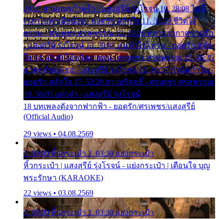
24:27 สามเณรกำพร้า - แสงสุรีย์ รุ่งโรจน์ 10. 28:08 ไม่มี
เวลาไปหาเมียน้อย - ยอดรัก สลักใจ 11. 31:29 ชีวิตไอ้
ธรรม - ศรเพชร ศรสุพรรณ 12. 35:26 ทหารอากาศขาดรัก
- แสงสุรีย์ รุ่งโรจน์ 13. 39:01 คนหัวใจโทรม - ยอดรัก สลัก
ใจ 14. 42:49 ไอ้หวังตายแน่ - ศรเพชร ศรสุพรรณ 15. 46:35
ธาตุแท้ของเธอ - แสงสุรีย์ รุ่งโรจน์ 16. 49:57 กำนันกำใน -
ยอดรัก สลักใจ 17. 52:29 สาวบริสุทธิ์ - ศรเพชร ศรสุพรรณ
18. 56:05 แต๋วจ๋า - แสงสุรีย์ รุ่งโรจน์
18 บทเพลงดังจากฟากฟ้า - ยอดรัก/ศรเพชร/แสงสุรีย์
(Official Audio)
29 views • 04.08.2569
1. 00:00 หิ้วกระเป๋า 2. 03:30 แย่งกระเป๋า
หิ้วกระเป๋า | แสงสุรีย์ รุ่งโรจน์ - แย่งกระเป๋า | เตือนใจ บุญ
พระรักษา (KARAOKE)
22 views • 03.08.2569
1. 00:00 หิ้วกระเป๋า 2. 03:30 แย่งกระเป๋า