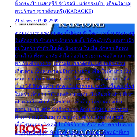
หิ้วกระเป๋า | แสงสุรีย์ รุ่งโรจน์ - แย่งกระเป๋า | เตือนใจ บุญ
พระรักษา (ซาวด์ดนตรี) (KARAOKE)
21 views • 03.08.2569
งานแต่ง เขาแซง แย่งเอาไปก่อน หัวใจอาวรณ์ มาซ่อน อยู่
ในห้องครัว ข้างนอกเจ้าสาว ส่งยิ้ม ให้คนไปทั่ว แต่เรา เฝ้า
อยู่ในครัว ทำตัวเป็นเด็ก ล้างจาน ในเมื่อ เจ้าสาว คือคน
บ้านใกล้ พึ่งพาอาศัย จำใจ ต้องไปช่วยงาน พอถึงเวลา เขา
พา กันเข้าพาขวัญ เพื่อนฝูง เฮฮาดังลั่น แต่เราล้างจาน
เดียวดาย เป็นคนพ่าย บ่มีความหมาย เคียงใจเจ้าบ่าว เป็น
คนพ่าย บ่มีความหมาย เคียงใจเจ้าบ่าว เพื่อนเจ้าสาว ยัง
เป็นบ่ได้ คือคนพ่าย ฮักคน ไม่มีใครสน เขาไม่เห็นคน ที่อยู่
ในครัว เจ้าสาว ก็มัวแต่งตัว สวยเด่น นั่งเคียงเจ้าบ่าว ที่เขา
เฝ้าคอย ใจเต้น หัวใจของเรา ลำเค็ญ ใครจะมองเห็น
ความใน ใจ เศร้า มันร้าวระบม ต้องมาขื่นขม เศร้าตรม
ท่ามความสุขี ช่วยงานเขาแต่ง แต่เรา แล้งมาหลายปี
เมื่อไรหนอจะ โชคดี ได้มีพิธีวิวาห์ หัวใจหล้า คอยไปคอย
มา คือหน้าที่เก่า หัวใจหล้า คอยไปคอยมา คือหน้าที่เก่า