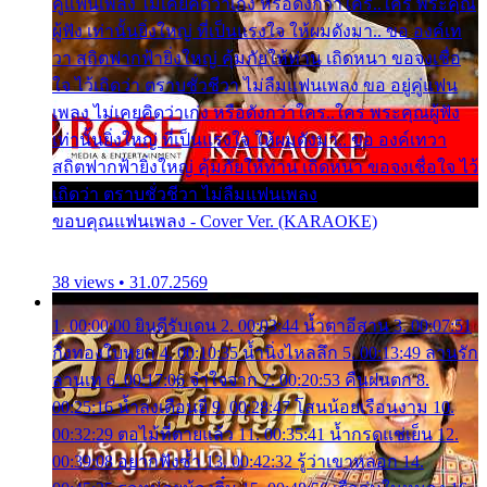
คู่แฟนเพลง ไม่เคยคิดว่าเก่ง หรือดังกว่าใคร..ใคร พระคุณ
ผู้ฟัง เท่านั้นยิ่งใหญ่ ที่เป็นแรงใจ ให้ผมดังมา.. ขอ องค์เท
วา สถิตฟากฟ้ายิ่งใหญ่ คุ้มภัยให้ท่าน เถิดหนา ขอจงเชื่อ
ใจ ไว้เถิดว่า ตราบชั่วชีวา ไม่ลืมแฟนเพลง ขอ อยู่คู่แฟน
เพลง ไม่เคยคิดว่าเก่ง หรือดังกว่าใคร..ใคร พระคุณผู้ฟัง
เท่านั้นยิ่งใหญ่ ที่เป็นแรงใจ ให้ผมดังมา.. ขอ องค์เทวา
สถิตฟากฟ้ายิ่งใหญ่ คุ้มภัยให้ท่าน เถิดหนา ขอจงเชื่อใจ ไว้
เถิดว่า ตราบชั่วชีวา ไม่ลืมแฟนเพลง
ขอบคุณแฟนเพลง - Cover Ver. (KARAOKE)
38 views • 31.07.2569
1. 00:00:00 ยินดีรับเดน 2. 00:03:44 น้ำตาอีสาน 3. 00:07:51
กิ่งทองใบหยก 4. 00:10:35 น้ำนิ่งไหลลึก 5. 00:13:49 ลานรัก
ลานเท 6. 00:17:06 จำใจจาก 7. 00:20:53 คืนฝนตก 8.
00:25:16 น้ำลงเดือนยี่ 9. 00:28:47 โสนน้อยเรือนงาม 10.
00:32:29 ตอไม้ที่ตายแล้ว 11. 00:35:41 น้ำกรดแช่เย็น 12.
00:39:08 อยากฟังซ้ำ 13. 00:42:32 รู้ว่าเขาหลอก 14.