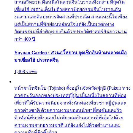
สวนอวี้หยวน คือหนึ่งในสวนจีนโบราณที่งดงามที่สุดใน
เซี่ยงไฮ้ เพราะเต็มไปด้วยสถาปัตยกรรมจีนโบราณอัน
งดงามและศิลปะการจัดสวนที่ประณีต สวนแห่งนี้ไม่เพียง
แต่เป็นสถานที่พักผ่อนหย่อนใจแต่ยังเป็นมรดกทาง
วัฒนธรรมที่สำคัญของจีนด้วยประวัติศาสตร์อันยาวนาน
กว่า 400 ปี
Yuyuan Garden : สวนอวี้หยวน จุดเช็กอินห้ามพลาดเมื่อ
มาเซี่ยงไฮ้ ประเทศจีน
1,308 views
หน้าผาโทจินโบ (Tojinbo) ตั้งอยู่ในจังหวัดฟุกุอิ (Fukui) ทาง
ภาคตะวันออกของประเทศญี่ปุ่น เป็นหนึ่งในสถานที่ท่อง
เที่ยวที่ได้รับความนิยมจากทั้งนักท่องเที่ยวชาวญี่ปุ่นและ
ชาวต่างชาติ ด้วยความงามของหน้าผาที่สูงชันและวิว
ทิวทัศน์ที่น่าทึ่ง และไม่เพียงแต่เป็นสถานที่ที่เต็มไปด้วย
ความงามจากธรรมชาติ แต่ยังแฝงไปด้วยตำนานและ
ความเชื่อที่ลึกซึ้งด้วย