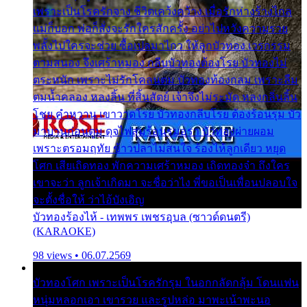
เพราะเป็นโรครักจาง ชีวิตเคว้งคว้าง เมื่อรักห่างร้างไกล
แม่ก็บอก พ่อก็สั่งจะรักใครสักครั้ง อย่าไปหวังความรวย
พลั้งไปใครจะช่วย ซื้อเปลมาไกว ให้ลูกบัวทอง เวรกรรม
ตามสนอง จึงเศร้าหมอง กลีบบัวทองต้องโรย บัวทองไม่
ตระหนัก เพราะไม่รักโคลนตม บัวทองท้องกลม เพราะลืม
ตมน้ำคลอง หลงลิ้น ที่สิ้นสัตย์ เจ้าจึงไม่ระมัด หลงกลิ่นลิ้น
โชย คำหวาน เขาวาดโรย บัวทองกลีบโรย ต้องร้อนรุม บัว
มาบานก่อนตูม ดุจไฟสุมร้อนรุมอุรา บัวทองผ่ายผอม
เพราะตรอมฤทัย ข้าวปลาไม่สนใจ ร้องไห้ลูกเดียว หยุด
โศก เสียเถิดทอง พักความเศร้าหมอง เถิดทองจ๋า ถึงใคร
เขาจะว่า ลูกเจ้าเกิดมา จะชื่อว่าไง พี่ขอเป็นเพื่อนปลอบใจ
จะตั้งชื่อให้ ว่าไอ้บังเอิญ
บัวทองร้องไห้ - เทพพร เพชรอุบล (ซาวด์ดนตรี)
(KARAOKE)
98 views • 06.07.2569
บัวทองโศก เพราะเป็นโรครักรุม ในอกกลัดกลุ้ม โดนแฟน
หนุ่มหลอกเอา เขารวย และรูปหล่อ มาพะเน้าพะนอ