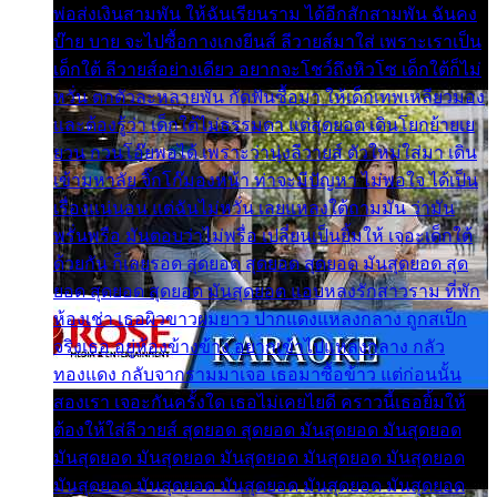
พ่อส่งเงินสามพัน ให้ฉันเรียนราม ได้อีกสักสามพัน ฉันคง
บ๊าย บาย จะไปซื้อกางเกงยีนส์ ลีวายส์มาใส่ เพราะเราเป็น
เด็กใต้ ลีวายส์อย่างเดียว อยากจะโชว์ถึงหิวโซ เด็กใต้ก็ไม่
หวั่น ตกตัวละหลายพัน กัดฟันซื้อมา ให้เด็กเทพเหลียวมอง
และต้องรู้ว่า เด็กใต้ไม่ธรรมดา แต่สุดยอด เดินโยกย้ายเย
ยวน กวนโอ๊ยพอได้ เพราะว่านุ่งลีวายส์ ตัวใหม่ใส่มา เดิน
เข้ามหาลัย จิ๊กโก๊มองหน้า ท่าจะมีปัญหา ไม่พอใจ ได้เป็น
เรื่องแน่นอน แต่ฉันไม่หวั่น เลยแหลงใต้ถามมัน ว่ามัน
พรั่นพรือ มันตอบว่าไม่พรื่อ เปลี่ยนเป็นยิ้มให้ เจอะเด็กใต้
ด้วยกัน ก็เลยรอด สุดยอด สุดยอด สุดยอด มันสุดยอด สุด
ยอด สุดยอด สุดยอด มันสุดยอด แอบหลงรักสาวราม ที่พัก
ห้องเช่า เธอผิวขาวผมยาว ปากแดงแหลงกลาง ถูกสเป็ก
จริงเธอ อยู่ห้องข้างข้าง อยากเข้าไปแหลงกลาง กลัว
ทองแดง กลับจากรามมาเจอ เธอมาซื้อข้าว แต่ก่อนนั้น
สองเรา เจอะกันครั้งใด เธอไม่เคยไยดี คราวนี้เธอยิ้มให้
ต้องให้ใส่ลีวายส์ สุดยอด สุดยอด มันสุดยอด มันสุดยอด
มันสุดยอด มันสุดยอด มันสุดยอด มันสุดยอด มันสุดยอด
มันสุดยอด มันสุดยอด มันสุดยอด มันสุดยอด มันสุดยอด