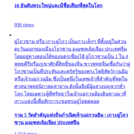
10 อันดับพระใหญ่และมีชื่อเสียงที่สุดในโลก
950 views
ผู่โถวซาน หรือ เกาะผู่โถว เป็นเกาะเล็กๆ ที่ตั้งอยู่ในส่วน
ตะวันออกของเมืองโจวซาน มณฑลเจ้อเจียง ประเทศจีน
โดยอยู่ทางตอนใต้ของนครเซี่ยงไฮ้ ผู่โถวซานเป็น 1 ใน 4
พุทธคีรีหรือภูเขาศักดิ์สิทธิ์ของจีน ชาวพุทธจีนเชื่อกันว่าผู่
โถวซานเป็นที่ประทับและตรัสรู้ของพระโพธิสัตว์กวนอิม
หรือเจ้าแม่กวนอิม ซึ่งเป็นหนึ่งในเทพเจ้าที่สำคัญที่สุดใน
ศาสนาพุทธนิกายมหายาน ดังนั้นจึงมีผู้แสวงบุญจากทั่ว
โลก โดยเฉพาะผู้ที่ศรัทธาในเจ้าแม่กวนอิมเดินทางมาที่
เกาะแห่งนี้เพื่อสักการะขอพรอยู่โดยตลอด
รวม 5 วัดสำคัญแห่งถิ่นกำเนิดเจ้าแม่กวนอิม | เกาะผู่โถว
ซาน มณฑลเจ้อเจียง ประเทศจีน
1,534 views