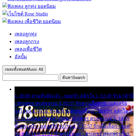
เพลงลูกทุ่ง
เพลงลูกกรุง
เพลงเพื่อชีวิต
อัลบั้ม
เพลงทั้งหมด
Music All
ค้นหา
Search
1. 00:00 สามสิบยังแจ๋ว - ยอดรัก สลักใจ 2. 02:49 รักมาห้าปี
- ศรเพชร ศรสุพรรณ 3. 05:57 รักสาวเสื้อลาย - แสงสุรีย์
รุ่งโรจน์ 4. 09:51 รักสะท้านดินสะเทือน - ยอดรัก สลักใจ 5.
12:23 มอเตอร์ไซค์ทำหล่น - ศรเพชร ศรสุพรรณ 6. 14:49
หิ้วกระเป๋า - แสงสุรีย์ รุ่งโรจน์ 7. 17:57 รักเผื่อเลือก - ยอด
รัก สลักใจ 8. 21:21 น้ำตาไอ้หนุ่ม - ศรเพชร ศรสุพรรณ 9.