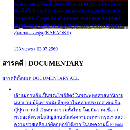
สองเรา เจอะกันครั้งใด เธอไม่เคยไยดี คราวนี้เธอยิ้มให้
ต้องให้ใส่ลีวายส์ สุดยอด สุดยอด มันสุดยอด มันสุดยอด
มันสุดยอด มันสุดยอด มันสุดยอด มันสุดยอด มันสุดยอด
มันสุดยอด มันสุดยอด มันสุดยอด มันสุดยอด มันสุดยอด
สุดยอด - วงซูซู (KARAOKE)
133 views • 03.07.2569
สารคดี
|
DOCUMENTARY
สารคดีทั้งหมด
DOCUMENTARY ALL
เจ้าแม่กวนอิมเป็นพระโพธิสัตว์ในพระพุทธศาสนานิกาย
มหายาน มีผู้เคารพนับถือบูชาในหลายประเทศ เช่น จีน
ญี่ปุ่น เกาหลี เวียดนาม รวมทั้งไทย โดยมีความเชื่อว่า
พระองค์ทรงเป็นสัญลักษณ์แห่งความเมตตา กรุณา และ
ความช่วยเหลือแก่ผู้ตกทุกข์ได้ยาก ในบทความนี้ Palanla