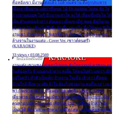
คือหยังเขา มีงานแต่งแล้ว ไปล้างแต่จาน ดั่งถูกประหาร
เมื่อเขาชื่นบาน แต่เราขื่นขม โอ้ รัก ลอยลม ไม่สม ดัง ใจ
ล้างจานคอยคู่ ไม่รู้ อีกนานเท่าใด จะได้ เลื่อนขั้นบันได ได้
เป็น ตำแหน่งเจ้าสาว มันเหงา เห็นเขามีคู่ ซมดู มีคู่ก็ม่วน
เข้าพาขวัญ เสียงโห่ตึงตึง มันซึ้ง อยู่แก่ใจ มื้อใด๋หนอ สิเป็น
งานเฮา มัวซอยเขา ใจเฮาซิด้าน มันทรมาน จับจาน เอย…
ล้างจานในงานแต่ง - Cover Ver. (ซาวด์ดนตรี)
(KARAOKE)
33 views • 03.08.2569
งานแต่ง เขาแซง แย่งเอาไปก่อน หัวใจอาวรณ์ มาซ่อน อยู่
ในห้องครัว ข้างนอกเจ้าสาว ส่งยิ้ม ให้คนไปทั่ว แต่เรา เฝ้า
อยู่ในครัว ทำตัวเป็นเด็ก ล้างจาน ในเมื่อ เจ้าสาว คือคน
บ้านใกล้ พึ่งพาอาศัย จำใจ ต้องไปช่วยงาน พอถึงเวลา เขา
พา กันเข้าพาขวัญ เพื่อนฝูง เฮฮาดังลั่น แต่เราล้างจาน
เดียวดาย เป็นคนพ่าย บ่มีความหมาย เคียงใจเจ้าบ่าว เป็น
คนพ่าย บ่มีความหมาย เคียงใจเจ้าบ่าว เพื่อนเจ้าสาว ยัง
เป็นบ่ได้ คือคนพ่าย ฮักคน ไม่มีใครสน เขาไม่เห็นคน ที่อยู่