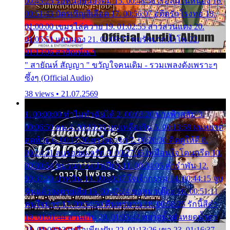
00:45:25 รอหน่อยน้องติ๋ม 15. 00:48:56 เรือล่มในหนอง 16.
00:51:43 บัตรเชิญสีเลือด 17. 00:56:07 อดีตรักโรงทอ 18.
01:00:00 เขมรไล่ควาย 19. 01:02:55 สาวสวนแตง 20.
01:05:51 แอบมอง 21. 01:09:27 พบรักปากน้ำโพ 22.
01:13:06 สายัณห์เมา
" สายัณห์ สัญญา " ขวัญใจคนเดิม - รวมเพลงดังเพราะๆ
ซึ้งๆ (Official Audio)
38 views • 21.07.2569
1. 00:00:00 ทำไมทำฉันได้ 2. 00:03:20 นางฟ้าสลัม 3.
00:06:50 คน 4. 00:10:36 บุญเหลือเกิน 5. 00:13:58 ฝนหยาด
สุดท้าย 6. 00:17:30 ยาใจยาจก 7. 00:20:30 คิดดูให้ดี 8.
00:24:21 ลบรอยแผลรัก 9. 00:27:35 เหมือนใจโดนกรีด 10.
00:30:54 ขบวนการเปาเปียว 11. 00:34:05 คำรำพัน 12.
00:37:20 ปาหนัน 13. 00:40:37 ใจเจ้ากรรม 14. 00:44:15 จูบ
ฉันแล้วจงตายเสีย 15. 00:47:24 ขอสูมาเต๊อะ 16. 00:51:11
คนใจมาร 17. 00:54:50 คืนทรมาน 18. 00:58:25 รักนี้สีดำ
19. 01:01:44 ส่วนเกิน 20. 01:05:42 หยาดน้ำฝนหยดน้ำตา
21. 01:09:13 เหลือเพียงฝัน 22. 01:13:26 เขา 23. 01:16:37