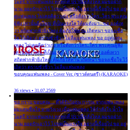
ไมตรี จากแฟนเพลง ทุกทุกที่ ปราณีหลั่งไหล ผมขอฝาก
นาม ยอดรักเอาไว้ โปรดเป็นแรงใจ อย่างนี้เรื่อยไป ขอ อยู่
คู่แฟนเพลง ไม่เคยคิดว่าเก่ง หรือดังกว่าใคร..ใคร พระคุณ
ผู้ฟัง เท่านั้นยิ่งใหญ่ ที่เป็นแรงใจ ให้ผมดังมา.. ขอ องค์เท
วา สถิตฟากฟ้ายิ่งใหญ่ คุ้มภัยให้ท่าน เถิดหนา ขอจงเชื่อ
ใจ ไว้เถิดว่า ตราบชั่วชีวา ไม่ลืมแฟนเพลง ขอ อยู่คู่แฟน
เพลง ไม่เคยคิดว่าเก่ง หรือดังกว่าใคร..ใคร พระคุณผู้ฟัง
เท่านั้นยิ่งใหญ่ ที่เป็นแรงใจ ให้ผมดังมา.. ขอ องค์เทวา
สถิตฟากฟ้ายิ่งใหญ่ คุ้มภัยให้ท่าน เถิดหนา ขอจงเชื่อใจ ไว้
เถิดว่า ตราบชั่วชีวา ไม่ลืมแฟนเพลง
ขอบคุณแฟนเพลง - Cover Ver. (ซาวด์ดนตรี) (KARAOKE)
36 views • 31.07.2569
ขอ กราบ ขอบคุณ.... ที่ได้รับไออุ่น การุณ จากแฟน เพลง
ผมแสนชื่นใจ หายวังเวง เมื่อแฟนเพลง ให้กำลังใจ น้ำใจ
ไมตรี จากแฟนเพลง ทุกทุกที่ ปราณีหลั่งไหล ผมขอฝาก
นาม ยอดรักเอาไว้ โปรดเป็นแรงใจ อย่างนี้เรื่อยไป ขอ อยู่