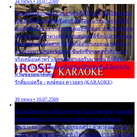
34 views • 10.07.2569
ไม่เคยรักใครแน่หรือ อยากเชื่อถือก็ไม่กล้า ติ๋มใช่คนสวย
ตรึงใจ ติ๋มใช่งามซึ้งตรึงตรา พี่หรือจะมาหมายร่วมชีวี ก็
คนเขาลืออื้อฉาว ว่าสาวๆรุมตอมพี่ ติ๋มอยากรับรักเหมือน
กัน แต่หวั่นจะช้ำดวงฤดี กลัวแฟนของพี่ชี้หน้าด่าทอ ก็คน
ชื่อต๋อยต้อยตุ้มตุ๋ยต่าย พี่ยังลืมได้ง่ายๆเลยหนอ แค่ตัวเรา
สาวบ้านนา แสนจะซอมซ่อ ขืนรักขืนรอคงช้ำสักวัน ถ้า
จริงเหมือนคำพร่ำเฉลย พี่อย่าเฉยรีบมาหมั้น ถ้าพี่สู่ขอ
ตามธรรมเนียม ติ๋มจะเตรียมรับเกลียวสัมพันธ์ ผิดหวังไม่
หวั่นขอยอมได้เคียง
รักติ๋มแน่หรือ - หงษ์ทอง ดาวอุดร (KARAOKE)
39 views • 10.07.2569
บัวทองโศก เพราะเป็นโรครักรุม ในอกกลัดกลุ้ม โดนแฟน
หนุ่มหลอกเอา เขารวย และรูปหล่อ มาพะเน้าพะนอ
ออเซาะจนใจเบา สงสาร บัวทองเศร้า น้ำตาคลอเบ้า เฝ้า
อาลัย หนุ่มรูปหล่อหนีไกล หัวใจบัวทองระรวย บัวทองโศก