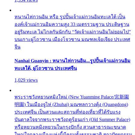
หนานไห่กวนอิม หรือ รูปปั้นเจ้าแม่กวนอิมทะเลใต้ เป็น
องค์เจ้าแม่กวนอิมความสูง 33 เมตรรวมฐาน ประดิษฐาน
อยู่ริมทะเล ไม่ไกลกันนักกับ “วัดเจ้าแม่กวนอิมไม่ยอมไป”
บนเกาะผู่โถวซาน เมืองโจวซาน มณฑลเจ้อเจียง ประเทศ
จีน
Nanhai Guanyin : หนานไห่กวนอิม...รูปปั้นเจ้าแม่กวนอิม
ทะเลใต้, ผู่โถวซาน ประเทศจีน
1,029 views
พระราชวังหยวนหมิงใหม่ (New Yuanming Palace/宮新園
明園) ในเมืองจูไห่ (Zhuhai) มณฑลกวางตุ้ง (Quangdong)
ประเทศจีน เป็นสวนและสถานที่ท่องเที่ยวที่ได้รับแรง
บันดาลใจจากพระราชวังฤดูร้อนเก่า (Old Summer Palace)
หรือหยวนหมิงหยวนในกรุงปักกิ่ง สวนสาธารณะขนาด
ใหญ่ใจกลางเมืองแห่งนี้มีครบทั้งธรรมชาติ สถาปัตยกรรม