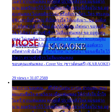
ไมตรี จากแฟนเพลง ทุกทุกที่ ปราณีหลั่งไหล ผมขอฝาก
นาม ยอดรักเอาไว้ โปรดเป็นแรงใจ อย่างนี้เรื่อยไป ขอ อยู่
คู่แฟนเพลง ไม่เคยคิดว่าเก่ง หรือดังกว่าใคร..ใคร พระคุณ
ผู้ฟัง เท่านั้นยิ่งใหญ่ ที่เป็นแรงใจ ให้ผมดังมา.. ขอ องค์เท
วา สถิตฟากฟ้ายิ่งใหญ่ คุ้มภัยให้ท่าน เถิดหนา ขอจงเชื่อ
ใจ ไว้เถิดว่า ตราบชั่วชีวา ไม่ลืมแฟนเพลง ขอ อยู่คู่แฟน
เพลง ไม่เคยคิดว่าเก่ง หรือดังกว่าใคร..ใคร พระคุณผู้ฟัง
เท่านั้นยิ่งใหญ่ ที่เป็นแรงใจ ให้ผมดังมา.. ขอ องค์เทวา
สถิตฟากฟ้ายิ่งใหญ่ คุ้มภัยให้ท่าน เถิดหนา ขอจงเชื่อใจ ไว้
เถิดว่า ตราบชั่วชีวา ไม่ลืมแฟนเพลง
ขอบคุณแฟนเพลง - Cover Ver. (ซาวด์ดนตรี) (KARAOKE)
29 views • 31.07.2569
ขอ กราบ ขอบคุณ.... ที่ได้รับไออุ่น การุณ จากแฟน เพลง
ผมแสนชื่นใจ หายวังเวง เมื่อแฟนเพลง ให้กำลังใจ น้ำใจ
ไมตรี จากแฟนเพลง ทุกทุกที่ ปราณีหลั่งไหล ผมขอฝาก
นาม ยอดรักเอาไว้ โปรดเป็นแรงใจ อย่างนี้เรื่อยไป ขอ อยู่