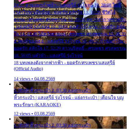
24:27 สามเณรกำพร้า - แสงสุรีย์ รุ่งโรจน์ 10. 28:08 ไม่มี
เวลาไปหาเมียน้อย - ยอดรัก สลักใจ 11. 31:29 ชีวิตไอ้
ธรรม - ศรเพชร ศรสุพรรณ 12. 35:26 ทหารอากาศขาดรัก
- แสงสุรีย์ รุ่งโรจน์ 13. 39:01 คนหัวใจโทรม - ยอดรัก สลัก
ใจ 14. 42:49 ไอ้หวังตายแน่ - ศรเพชร ศรสุพรรณ 15. 46:35
ธาตุแท้ของเธอ - แสงสุรีย์ รุ่งโรจน์ 16. 49:57 กำนันกำใน -
ยอดรัก สลักใจ 17. 52:29 สาวบริสุทธิ์ - ศรเพชร ศรสุพรรณ
18. 56:05 แต๋วจ๋า - แสงสุรีย์ รุ่งโรจน์
18 บทเพลงดังจากฟากฟ้า - ยอดรัก/ศรเพชร/แสงสุรีย์
(Official Audio)
14 views • 04.08.2569
1. 00:00 หิ้วกระเป๋า 2. 03:30 แย่งกระเป๋า
หิ้วกระเป๋า | แสงสุรีย์ รุ่งโรจน์ - แย่งกระเป๋า | เตือนใจ บุญ
พระรักษา (KARAOKE)
12 views • 03.08.2569
1. 00:00 หิ้วกระเป๋า 2. 03:30 แย่งกระเป๋า