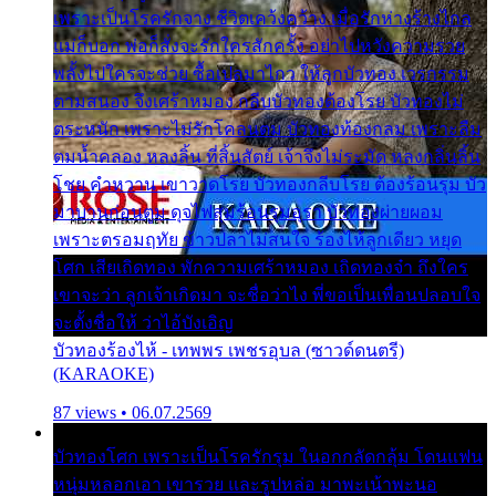
เพราะเป็นโรครักจาง ชีวิตเคว้งคว้าง เมื่อรักห่างร้างไกล
แม่ก็บอก พ่อก็สั่งจะรักใครสักครั้ง อย่าไปหวังความรวย
พลั้งไปใครจะช่วย ซื้อเปลมาไกว ให้ลูกบัวทอง เวรกรรม
ตามสนอง จึงเศร้าหมอง กลีบบัวทองต้องโรย บัวทองไม่
ตระหนัก เพราะไม่รักโคลนตม บัวทองท้องกลม เพราะลืม
ตมน้ำคลอง หลงลิ้น ที่สิ้นสัตย์ เจ้าจึงไม่ระมัด หลงกลิ่นลิ้น
โชย คำหวาน เขาวาดโรย บัวทองกลีบโรย ต้องร้อนรุม บัว
มาบานก่อนตูม ดุจไฟสุมร้อนรุมอุรา บัวทองผ่ายผอม
เพราะตรอมฤทัย ข้าวปลาไม่สนใจ ร้องไห้ลูกเดียว หยุด
โศก เสียเถิดทอง พักความเศร้าหมอง เถิดทองจ๋า ถึงใคร
เขาจะว่า ลูกเจ้าเกิดมา จะชื่อว่าไง พี่ขอเป็นเพื่อนปลอบใจ
จะตั้งชื่อให้ ว่าไอ้บังเอิญ
บัวทองร้องไห้ - เทพพร เพชรอุบล (ซาวด์ดนตรี)
(KARAOKE)
87 views • 06.07.2569
บัวทองโศก เพราะเป็นโรครักรุม ในอกกลัดกลุ้ม โดนแฟน
หนุ่มหลอกเอา เขารวย และรูปหล่อ มาพะเน้าพะนอ