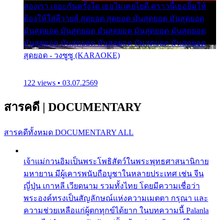
สองเรา เจอะกันครั้งใด เธอไม่เคยไยดี คราวนี้เธอยิ้มให้
ต้องให้ใส่ลีวายส์ สุดยอด สุดยอด มันสุดยอด มันสุดยอด
มันสุดยอด มันสุดยอด มันสุดยอด มันสุดยอด มันสุดยอด
มันสุดยอด มันสุดยอด มันสุดยอด มันสุดยอด มันสุดยอด
สุดยอด - วงซูซู (KARAOKE)
122 views • 03.07.2569
สารคดี
|
DOCUMENTARY
สารคดีทั้งหมด
DOCUMENTARY ALL
เจ้าแม่กวนอิมเป็นพระโพธิสัตว์ในพระพุทธศาสนานิกาย
มหายาน มีผู้เคารพนับถือบูชาในหลายประเทศ เช่น จีน
ญี่ปุ่น เกาหลี เวียดนาม รวมทั้งไทย โดยมีความเชื่อว่า
พระองค์ทรงเป็นสัญลักษณ์แห่งความเมตตา กรุณา และ
ความช่วยเหลือแก่ผู้ตกทุกข์ได้ยาก ในบทความนี้ Palanla