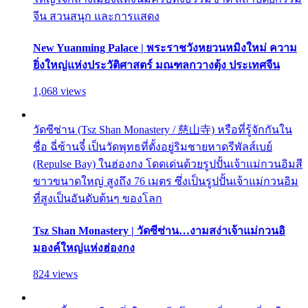
จีน สวนสนุก และการแสดง
New Yuanming Palace | พระราชวังหยวนหมิงใหม่ ความ
ยิ่งใหญ่แห่งประวัติศาสตร์ มณฑลกวางตุ้ง ประเทศจีน
1,068 views
วัดซีซ่าน (Tsz Shan Monastery / 慈山寺) หรือที่รู้จักกันใน
ชื่อ ฉี่ซ้านจี๋ เป็นวัดพุทธที่ตั้งอยู่ริมชายหาดรีพัลส์เบย์
(Repulse Bay) ในฮ่องกง โดดเด่นด้วยรูปปั้นเจ้าแม่กวนอิมสี
ขาวขนาดใหญ่ สูงถึง 76 เมตร ซึ่งเป็นรูปปั้นเจ้าแม่กวนอิม
ที่สูงเป็นอันดับต้นๆ ของโลก
Tsz Shan Monastery | วัดซีซ่าน…งามสง่าเจ้าแม่กวนอิ
มองค์ใหญ่แห่งฮ่องกง
824 views