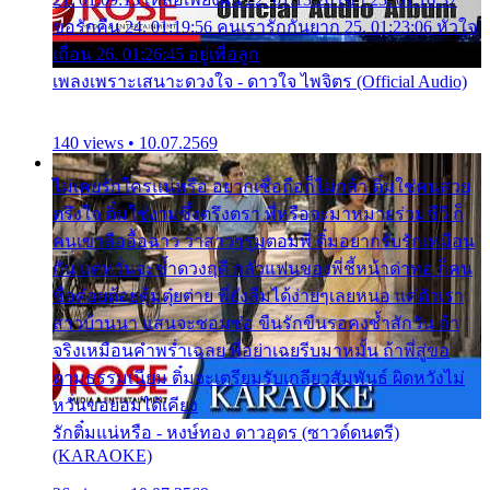
ขอรักคืน 24. 01:19:56 คนเรารักกันยาก 25. 01:23:06 หัวใจ
เถื่อน 26. 01:26:45 อยู่เพื่อลูก
เพลงเพราะเสนาะดวงใจ - ดาวใจ ไพจิตร (Official Audio)
140 views • 10.07.2569
ไม่เคยรักใครแน่หรือ อยากเชื่อถือก็ไม่กล้า ติ๋มใช่คนสวย
ตรึงใจ ติ๋มใช่งามซึ้งตรึงตรา พี่หรือจะมาหมายร่วมชีวี ก็
คนเขาลืออื้อฉาว ว่าสาวๆรุมตอมพี่ ติ๋มอยากรับรักเหมือน
กัน แต่หวั่นจะช้ำดวงฤดี กลัวแฟนของพี่ชี้หน้าด่าทอ ก็คน
ชื่อต๋อยต้อยตุ้มตุ๋ยต่าย พี่ยังลืมได้ง่ายๆเลยหนอ แค่ตัวเรา
สาวบ้านนา แสนจะซอมซ่อ ขืนรักขืนรอคงช้ำสักวัน ถ้า
จริงเหมือนคำพร่ำเฉลย พี่อย่าเฉยรีบมาหมั้น ถ้าพี่สู่ขอ
ตามธรรมเนียม ติ๋มจะเตรียมรับเกลียวสัมพันธ์ ผิดหวังไม่
หวั่นขอยอมได้เคียง
รักติ๋มแน่หรือ - หงษ์ทอง ดาวอุดร (ซาวด์ดนตรี)
(KARAOKE)