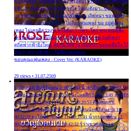
คู่แฟนเพลง ไม่เคยคิดว่าเก่ง หรือดังกว่าใคร..ใคร พระคุณ
ผู้ฟัง เท่านั้นยิ่งใหญ่ ที่เป็นแรงใจ ให้ผมดังมา.. ขอ องค์เท
วา สถิตฟากฟ้ายิ่งใหญ่ คุ้มภัยให้ท่าน เถิดหนา ขอจงเชื่อ
ใจ ไว้เถิดว่า ตราบชั่วชีวา ไม่ลืมแฟนเพลง ขอ อยู่คู่แฟน
เพลง ไม่เคยคิดว่าเก่ง หรือดังกว่าใคร..ใคร พระคุณผู้ฟัง
เท่านั้นยิ่งใหญ่ ที่เป็นแรงใจ ให้ผมดังมา.. ขอ องค์เทวา
สถิตฟากฟ้ายิ่งใหญ่ คุ้มภัยให้ท่าน เถิดหนา ขอจงเชื่อใจ ไว้
เถิดว่า ตราบชั่วชีวา ไม่ลืมแฟนเพลง
ขอบคุณแฟนเพลง - Cover Ver. (KARAOKE)
29 views • 31.07.2569
1. 00:00:00 ยินดีรับเดน 2. 00:03:44 น้ำตาอีสาน 3. 00:07:51
กิ่งทองใบหยก 4. 00:10:35 น้ำนิ่งไหลลึก 5. 00:13:49 ลานรัก
ลานเท 6. 00:17:06 จำใจจาก 7. 00:20:53 คืนฝนตก 8.
00:25:16 น้ำลงเดือนยี่ 9. 00:28:47 โสนน้อยเรือนงาม 10.
00:32:29 ตอไม้ที่ตายแล้ว 11. 00:35:41 น้ำกรดแช่เย็น 12.
00:39:08 อยากฟังซ้ำ 13. 00:42:32 รู้ว่าเขาหลอก 14.