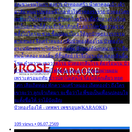
ออเซาะจนใจเบา สงสาร บัวทองเศร้า น้ำตาคลอเบ้า เฝ้า
อาลัย หนุ่มรูปหล่อหนีไกล หัวใจบัวทองระรวย บัวทองโศก
เพราะเป็นโรครักจาง ชีวิตเคว้งคว้าง เมื่อรักห่างร้างไกล
แม่ก็บอก พ่อก็สั่งจะรักใครสักครั้ง อย่าไปหวังความรวย
พลั้งไปใครจะช่วย ซื้อเปลมาไกว ให้ลูกบัวทอง เวรกรรม
ตามสนอง จึงเศร้าหมอง กลีบบัวทองต้องโรย บัวทองไม่
ตระหนัก เพราะไม่รักโคลนตม บัวทองท้องกลม เพราะลืม
ตมน้ำคลอง หลงลิ้น ที่สิ้นสัตย์ เจ้าจึงไม่ระมัด หลงกลิ่นลิ้น
โชย คำหวาน เขาวาดโรย บัวทองกลีบโรย ต้องร้อนรุม บัว
มาบานก่อนตูม ดุจไฟสุมร้อนรุมอุรา บัวทองผ่ายผอม
เพราะตรอมฤทัย ข้าวปลาไม่สนใจ ร้องไห้ลูกเดียว หยุด
โศก เสียเถิดทอง พักความเศร้าหมอง เถิดทองจ๋า ถึงใคร
เขาจะว่า ลูกเจ้าเกิดมา จะชื่อว่าไง พี่ขอเป็นเพื่อนปลอบใจ
จะตั้งชื่อให้ ว่าไอ้บังเอิญ
บัวทองร้องไห้ - เทพพร เพชรอุบล(KARAOKE)
109 views • 06.07.2569