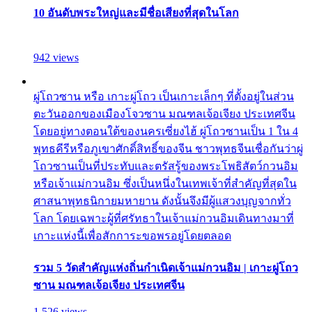
10 อันดับพระใหญ่และมีชื่อเสียงที่สุดในโลก
942 views
ผู่โถวซาน หรือ เกาะผู่โถว เป็นเกาะเล็กๆ ที่ตั้งอยู่ในส่วน
ตะวันออกของเมืองโจวซาน มณฑลเจ้อเจียง ประเทศจีน
โดยอยู่ทางตอนใต้ของนครเซี่ยงไฮ้ ผู่โถวซานเป็น 1 ใน 4
พุทธคีรีหรือภูเขาศักดิ์สิทธิ์ของจีน ชาวพุทธจีนเชื่อกันว่าผู่
โถวซานเป็นที่ประทับและตรัสรู้ของพระโพธิสัตว์กวนอิม
หรือเจ้าแม่กวนอิม ซึ่งเป็นหนึ่งในเทพเจ้าที่สำคัญที่สุดใน
ศาสนาพุทธนิกายมหายาน ดังนั้นจึงมีผู้แสวงบุญจากทั่ว
โลก โดยเฉพาะผู้ที่ศรัทธาในเจ้าแม่กวนอิมเดินทางมาที่
เกาะแห่งนี้เพื่อสักการะขอพรอยู่โดยตลอด
รวม 5 วัดสำคัญแห่งถิ่นกำเนิดเจ้าแม่กวนอิม | เกาะผู่โถว
ซาน มณฑลเจ้อเจียง ประเทศจีน
1,526 views