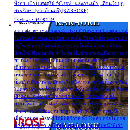
หิ้วกระเป๋า | แสงสุรีย์ รุ่งโรจน์ - แย่งกระเป๋า | เตือนใจ บุญ
พระรักษา (ซาวด์ดนตรี) (KARAOKE)
13 views • 03.08.2569
งานแต่ง เขาแซง แย่งเอาไปก่อน หัวใจอาวรณ์ มาซ่อน อยู่
ในห้องครัว ข้างนอกเจ้าสาว ส่งยิ้ม ให้คนไปทั่ว แต่เรา เฝ้า
อยู่ในครัว ทำตัวเป็นเด็ก ล้างจาน ในเมื่อ เจ้าสาว คือคน
บ้านใกล้ พึ่งพาอาศัย จำใจ ต้องไปช่วยงาน พอถึงเวลา เขา
พา กันเข้าพาขวัญ เพื่อนฝูง เฮฮาดังลั่น แต่เราล้างจาน
เดียวดาย เป็นคนพ่าย บ่มีความหมาย เคียงใจเจ้าบ่าว เป็น
คนพ่าย บ่มีความหมาย เคียงใจเจ้าบ่าว เพื่อนเจ้าสาว ยัง
เป็นบ่ได้ คือคนพ่าย ฮักคน ไม่มีใครสน เขาไม่เห็นคน ที่อยู่
ในครัว เจ้าสาว ก็มัวแต่งตัว สวยเด่น นั่งเคียงเจ้าบ่าว ที่เขา
เฝ้าคอย ใจเต้น หัวใจของเรา ลำเค็ญ ใครจะมองเห็น
ความใน ใจ เศร้า มันร้าวระบม ต้องมาขื่นขม เศร้าตรม
ท่ามความสุขี ช่วยงานเขาแต่ง แต่เรา แล้งมาหลายปี
เมื่อไรหนอจะ โชคดี ได้มีพิธีวิวาห์ หัวใจหล้า คอยไปคอย
มา คือหน้าที่เก่า หัวใจหล้า คอยไปคอยมา คือหน้าที่เก่า