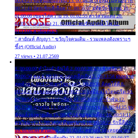
00:45:25 รอหน่อยน้องติ๋ม 15. 00:48:56 เรือล่มในหนอง 16.
00:51:43 บัตรเชิญสีเลือด 17. 00:56:07 อดีตรักโรงทอ 18.
01:00:00 เขมรไล่ควาย 19. 01:02:55 สาวสวนแตง 20.
01:05:51 แอบมอง 21. 01:09:27 พบรักปากน้ำโพ 22.
01:13:06 สายัณห์เมา
" สายัณห์ สัญญา " ขวัญใจคนเดิม - รวมเพลงดังเพราะๆ
ซึ้งๆ (Official Audio)
27 views • 21.07.2569
1. 00:00:00 ทำไมทำฉันได้ 2. 00:03:20 นางฟ้าสลัม 3.
00:06:50 คน 4. 00:10:36 บุญเหลือเกิน 5. 00:13:58 ฝนหยาด
สุดท้าย 6. 00:17:30 ยาใจยาจก 7. 00:20:30 คิดดูให้ดี 8.
00:24:21 ลบรอยแผลรัก 9. 00:27:35 เหมือนใจโดนกรีด 10.
00:30:54 ขบวนการเปาเปียว 11. 00:34:05 คำรำพัน 12.
00:37:20 ปาหนัน 13. 00:40:37 ใจเจ้ากรรม 14. 00:44:15 จูบ
ฉันแล้วจงตายเสีย 15. 00:47:24 ขอสูมาเต๊อะ 16. 00:51:11
คนใจมาร 17. 00:54:50 คืนทรมาน 18. 00:58:25 รักนี้สีดำ
19. 01:01:44 ส่วนเกิน 20. 01:05:42 หยาดน้ำฝนหยดน้ำตา
21. 01:09:13 เหลือเพียงฝัน 22. 01:13:26 เขา 23. 01:16:37