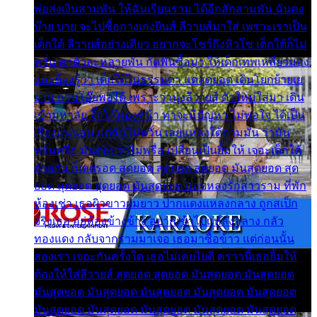
พ่อส่งเงินสามพัน ให้ฉันเรียนราม ได้อีกสักสามพัน ฉันคง
บ๊าย บาย จะไปซื้อกางเกงยีนส์ ลีวายส์มาใส่ เพราะเราเป็น
เด็กใต้ ลีวายส์อย่างเดียว อยากจะโชว์ถึงหิวโซ เด็กใต้ก็ไม่
หวั่น ตกตัวละหลายพัน กัดฟันซื้อมา ให้เด็กเทพเหลียวมอง
และต้องรู้ว่า เด็กใต้ไม่ธรรมดา แต่สุดยอด เดินโยกย้ายเย
ยวน กวนโอ๊ยพอได้ เพราะว่านุ่งลีวายส์ ตัวใหม่ใส่มา เดิน
เข้ามหาลัย จิ๊กโก๊มองหน้า ท่าจะมีปัญหา ไม่พอใจ ได้เป็น
เรื่องแน่นอน แต่ฉันไม่หวั่น เลยแหลงใต้ถามมัน ว่ามัน
พรั่นพรือ มันตอบว่าไม่พรื่อ เปลี่ยนเป็นยิ้มให้ เจอะเด็กใต้
ด้วยกัน ก็เลยรอด สุดยอด สุดยอด สุดยอด มันสุดยอด สุด
ยอด สุดยอด สุดยอด มันสุดยอด แอบหลงรักสาวราม ที่พัก
ห้องเช่า เธอผิวขาวผมยาว ปากแดงแหลงกลาง ถูกสเป็ก
จริงเธอ อยู่ห้องข้างข้าง อยากเข้าไปแหลงกลาง กลัว
ทองแดง กลับจากรามมาเจอ เธอมาซื้อข้าว แต่ก่อนนั้น
สองเรา เจอะกันครั้งใด เธอไม่เคยไยดี คราวนี้เธอยิ้มให้
ต้องให้ใส่ลีวายส์ สุดยอด สุดยอด มันสุดยอด มันสุดยอด
มันสุดยอด มันสุดยอด มันสุดยอด มันสุดยอด มันสุดยอด
มันสุดยอด มันสุดยอด มันสุดยอด มันสุดยอด มันสุดยอด