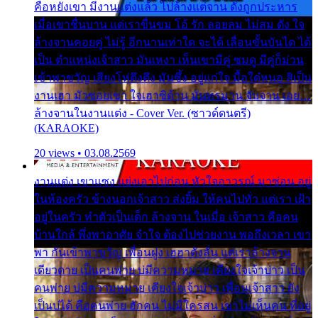
คือหยังเขา มีงานแต่งแล้ว ไปล้างแต่จาน ดั่งถูกประหาร
เมื่อเขาชื่นบาน แต่เราขื่นขม โอ้ รัก ลอยลม ไม่สม ดัง ใจ
ล้างจานคอยคู่ ไม่รู้ อีกนานเท่าใด จะได้ เลื่อนขั้นบันได ได้
เป็น ตำแหน่งเจ้าสาว มันเหงา เห็นเขามีคู่ ซมดู มีคู่ก็ม่วน
เข้าพาขวัญ เสียงโห่ตึงตึง มันซึ้ง อยู่แก่ใจ มื้อใด๋หนอ สิเป็น
งานเฮา มัวซอยเขา ใจเฮาซิด้าน มันทรมาน จับจาน เอย…
ล้างจานในงานแต่ง - Cover Ver. (ซาวด์ดนตรี)
(KARAOKE)
20 views • 03.08.2569
งานแต่ง เขาแซง แย่งเอาไปก่อน หัวใจอาวรณ์ มาซ่อน อยู่
ในห้องครัว ข้างนอกเจ้าสาว ส่งยิ้ม ให้คนไปทั่ว แต่เรา เฝ้า
อยู่ในครัว ทำตัวเป็นเด็ก ล้างจาน ในเมื่อ เจ้าสาว คือคน
บ้านใกล้ พึ่งพาอาศัย จำใจ ต้องไปช่วยงาน พอถึงเวลา เขา
พา กันเข้าพาขวัญ เพื่อนฝูง เฮฮาดังลั่น แต่เราล้างจาน
เดียวดาย เป็นคนพ่าย บ่มีความหมาย เคียงใจเจ้าบ่าว เป็น
คนพ่าย บ่มีความหมาย เคียงใจเจ้าบ่าว เพื่อนเจ้าสาว ยัง
เป็นบ่ได้ คือคนพ่าย ฮักคน ไม่มีใครสน เขาไม่เห็นคน ที่อยู่