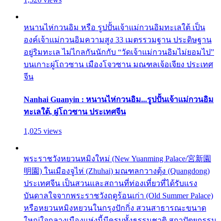
หนานไห่กวนอิม หรือ รูปปั้นเจ้าแม่กวนอิมทะเลใต้ เป็น
องค์เจ้าแม่กวนอิมความสูง 33 เมตรรวมฐาน ประดิษฐาน
อยู่ริมทะเล ไม่ไกลกันนักกับ “วัดเจ้าแม่กวนอิมไม่ยอมไป”
บนเกาะผู่โถวซาน เมืองโจวซาน มณฑลเจ้อเจียง ประเทศ
จีน
Nanhai Guanyin : หนานไห่กวนอิม...รูปปั้นเจ้าแม่กวนอิม
ทะเลใต้, ผู่โถวซาน ประเทศจีน
1,025 views
พระราชวังหยวนหมิงใหม่ (New Yuanming Palace/宮新園
明園) ในเมืองจูไห่ (Zhuhai) มณฑลกวางตุ้ง (Quangdong)
ประเทศจีน เป็นสวนและสถานที่ท่องเที่ยวที่ได้รับแรง
บันดาลใจจากพระราชวังฤดูร้อนเก่า (Old Summer Palace)
หรือหยวนหมิงหยวนในกรุงปักกิ่ง สวนสาธารณะขนาด
ใหญ่ใจกลางเมืองแห่งนี้มีครบทั้งธรรมชาติ สถาปัตยกรรม