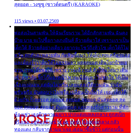
สุดยอด - วงซูซู (ซาวด์ดนตรี) (KARAOKE)
115 views • 03.07.2569
พ่อส่งเงินสามพัน ให้ฉันเรียนราม ได้อีกสักสามพัน ฉันคง
บ๊าย บาย จะไปซื้อกางเกงยีนส์ ลีวายส์มาใส่ เพราะเราเป็น
เด็กใต้ ลีวายส์อย่างเดียว อยากจะโชว์ถึงหิวโซ เด็กใต้ก็ไม่
หวั่น ตกตัวละหลายพัน กัดฟันซื้อมา ให้เด็กเทพเหลียวมอง
และต้องรู้ว่า เด็กใต้ไม่ธรรมดา แต่สุดยอด เดินโยกย้ายเย
ยวน กวนโอ๊ยพอได้ เพราะว่านุ่งลีวายส์ ตัวใหม่ใส่มา เดิน
เข้ามหาลัย จิ๊กโก๊มองหน้า ท่าจะมีปัญหา ไม่พอใจ ได้เป็น
เรื่องแน่นอน แต่ฉันไม่หวั่น เลยแหลงใต้ถามมัน ว่ามัน
พรั่นพรือ มันตอบว่าไม่พรื่อ เปลี่ยนเป็นยิ้มให้ เจอะเด็กใต้
ด้วยกัน ก็เลยรอด สุดยอด สุดยอด สุดยอด มันสุดยอด สุด
ยอด สุดยอด สุดยอด มันสุดยอด แอบหลงรักสาวราม ที่พัก
ห้องเช่า เธอผิวขาวผมยาว ปากแดงแหลงกลาง ถูกสเป็ก
จริงเธอ อยู่ห้องข้างข้าง อยากเข้าไปแหลงกลาง กลัว
ทองแดง กลับจากรามมาเจอ เธอมาซื้อข้าว แต่ก่อนนั้น