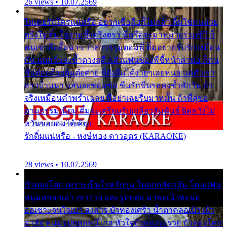
26 views • 10.07.2569
ไม่เคยรักใครแน่หรือ อยากเชื่อถือก็ไม่กล้า ติ๋มใช่คนสวย
ตรึงใจ ติ๋มใช่งามซึ้งตรึงตรา พี่หรือจะมาหมายร่วมชีวี ก็
คนเขาลืออื้อฉาว ว่าสาวๆรุมตอมพี่ ติ๋มอยากรับรักเหมือน
กัน แต่หวั่นจะช้ำดวงฤดี กลัวแฟนของพี่ชี้หน้าด่าทอ ก็คน
ชื่อต๋อยต้อยตุ้มตุ๋ยต่าย พี่ยังลืมได้ง่ายๆเลยหนอ แค่ตัวเรา
สาวบ้านนา แสนจะซอมซ่อ ขืนรักขืนรอคงช้ำสักวัน ถ้า
จริงเหมือนคำพร่ำเฉลย พี่อย่าเฉยรีบมาหมั้น ถ้าพี่สู่ขอ
ตามธรรมเนียม ติ๋มจะเตรียมรับเกลียวสัมพันธ์ ผิดหวังไม่
หวั่นขอยอมได้เคียง
รักติ๋มแน่หรือ - หงษ์ทอง ดาวอุดร (KARAOKE)
28 views • 10.07.2569
บัวทองโศก เพราะเป็นโรครักรุม ในอกกลัดกลุ้ม โดนแฟน
หนุ่มหลอกเอา เขารวย และรูปหล่อ มาพะเน้าพะนอ
ออเซาะจนใจเบา สงสาร บัวทองเศร้า น้ำตาคลอเบ้า เฝ้า
อาลัย หนุ่มรูปหล่อหนีไกล หัวใจบัวทองระรวย บัวทองโศก