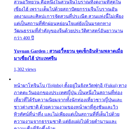
สวนอวี้หยวน คือหนึ่งในสวนจีนโบราณที่งดงามที่สุดใน
เซี่ยงไฮ้ เพราะเต็มไปด้วยสถาปัตยกรรมจีนโบราณอัน
งดงามและศิลปะการจัดสวนที่ประณีต สวนแห่งนี้ไม่เพียง
แต่เป็นสถานที่พักผ่อนหย่อนใจแต่ยังเป็นมรดกทาง
วัฒนธรรมที่สำคัญของจีนด้วยประวัติศาสตร์อันยาวนาน
กว่า 400 ปี
Yuyuan Garden : สวนอวี้หยวน จุดเช็กอินห้ามพลาดเมื่อ
มาเซี่ยงไฮ้ ประเทศจีน
1,302 views
หน้าผาโทจินโบ (Tojinbo) ตั้งอยู่ในจังหวัดฟุกุอิ (Fukui) ทาง
ภาคตะวันออกของประเทศญี่ปุ่น เป็นหนึ่งในสถานที่ท่อง
เที่ยวที่ได้รับความนิยมจากทั้งนักท่องเที่ยวชาวญี่ปุ่นและ
ชาวต่างชาติ ด้วยความงามของหน้าผาที่สูงชันและวิว
ทิวทัศน์ที่น่าทึ่ง และไม่เพียงแต่เป็นสถานที่ที่เต็มไปด้วย
ความงามจากธรรมชาติ แต่ยังแฝงไปด้วยตำนานและ
ความเชื่อที่ลึกซึ้งด้วย