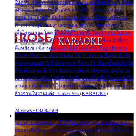
ในครัว เจ้าสาว ก็มัวแต่งตัว สวยเด่น นั่งเคียงเจ้าบ่าว ที่เขา
เฝ้าคอย ใจเต้น หัวใจของเรา ลำเค็ญ ใครจะมองเห็น
ความใน ใจ เศร้า มันร้าวระบม ต้องมาขื่นขม เศร้าตรม
ท่ามความสุขี ช่วยงานเขาแต่ง แต่เรา แล้งมาหลายปี
เมื่อไรหนอจะ โชคดี ได้มีพิธีวิวาห์ หัวใจหล้า คอยไปคอย
มา คือหน้าที่เก่า หัวใจหล้า คอยไปคอยมา คือหน้าที่เก่า
คือหยังเขา มีงานแต่งแล้ว ไปล้างแต่จาน ดั่งถูกประหาร
เมื่อเขาชื่นบาน แต่เราขื่นขม โอ้ รัก ลอยลม ไม่สม ดัง ใจ
ล้างจานคอยคู่ ไม่รู้ อีกนานเท่าใด จะได้ เลื่อนขั้นบันได ได้
เป็น ตำแหน่งเจ้าสาว มันเหงา เห็นเขามีคู่ ซมดู มีคู่ก็ม่วน
เข้าพาขวัญ เสียงโห่ตึงตึง มันซึ้ง อยู่แก่ใจ มื้อใด๋หนอ สิเป็น
งานเฮา มัวซอยเขา ใจเฮาซิด้าน มันทรมาน จับจาน เอย…
ล้างจานในงานแต่ง - Cover Ver. (KARAOKE)
24 views • 03.08.2569
ขอ กราบ ขอบคุณ.... ที่ได้รับไออุ่น การุณ จากแฟน เพลง
ผมแสนชื่นใจ หายวังเวง เมื่อแฟนเพลง ให้กำลังใจ น้ำใจ