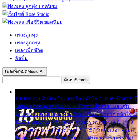
เพลงลูกทุ่ง
เพลงลูกกรุง
เพลงเพื่อชีวิต
อัลบั้ม
เพลงทั้งหมด
Music All
ค้นหา
Search
1. 00:00 สามสิบยังแจ๋ว - ยอดรัก สลักใจ 2. 02:49 รักมาห้าปี
- ศรเพชร ศรสุพรรณ 3. 05:57 รักสาวเสื้อลาย - แสงสุรีย์
รุ่งโรจน์ 4. 09:51 รักสะท้านดินสะเทือน - ยอดรัก สลักใจ 5.
12:23 มอเตอร์ไซค์ทำหล่น - ศรเพชร ศรสุพรรณ 6. 14:49
หิ้วกระเป๋า - แสงสุรีย์ รุ่งโรจน์ 7. 17:57 รักเผื่อเลือก - ยอด
รัก สลักใจ 8. 21:21 น้ำตาไอ้หนุ่ม - ศรเพชร ศรสุพรรณ 9.