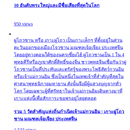
10 อันดับพระใหญ่และมีชื่อเสียงที่สุดในโลก
950 views
ผู่โถวซาน หรือ เกาะผู่โถว เป็นเกาะเล็กๆ ที่ตั้งอยู่ในส่วน
ตะวันออกของเมืองโจวซาน มณฑลเจ้อเจียง ประเทศจีน
โดยอยู่ทางตอนใต้ของนครเซี่ยงไฮ้ ผู่โถวซานเป็น 1 ใน 4
พุทธคีรีหรือภูเขาศักดิ์สิทธิ์ของจีน ชาวพุทธจีนเชื่อกันว่าผู่
โถวซานเป็นที่ประทับและตรัสรู้ของพระโพธิสัตว์กวนอิม
หรือเจ้าแม่กวนอิม ซึ่งเป็นหนึ่งในเทพเจ้าที่สำคัญที่สุดใน
ศาสนาพุทธนิกายมหายาน ดังนั้นจึงมีผู้แสวงบุญจากทั่ว
โลก โดยเฉพาะผู้ที่ศรัทธาในเจ้าแม่กวนอิมเดินทางมาที่
เกาะแห่งนี้เพื่อสักการะขอพรอยู่โดยตลอด
รวม 5 วัดสำคัญแห่งถิ่นกำเนิดเจ้าแม่กวนอิม | เกาะผู่โถว
ซาน มณฑลเจ้อเจียง ประเทศจีน
1,533 views