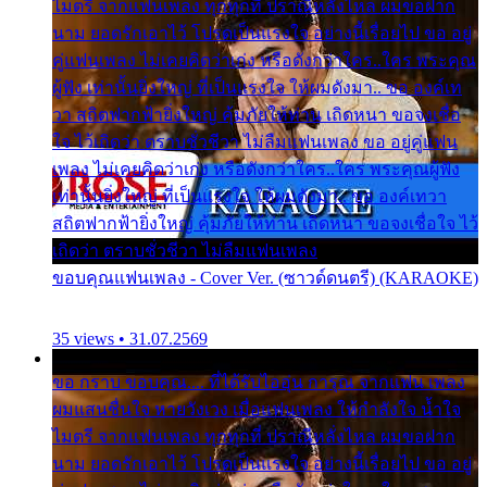
ไมตรี จากแฟนเพลง ทุกทุกที่ ปราณีหลั่งไหล ผมขอฝาก
นาม ยอดรักเอาไว้ โปรดเป็นแรงใจ อย่างนี้เรื่อยไป ขอ อยู่
คู่แฟนเพลง ไม่เคยคิดว่าเก่ง หรือดังกว่าใคร..ใคร พระคุณ
ผู้ฟัง เท่านั้นยิ่งใหญ่ ที่เป็นแรงใจ ให้ผมดังมา.. ขอ องค์เท
วา สถิตฟากฟ้ายิ่งใหญ่ คุ้มภัยให้ท่าน เถิดหนา ขอจงเชื่อ
ใจ ไว้เถิดว่า ตราบชั่วชีวา ไม่ลืมแฟนเพลง ขอ อยู่คู่แฟน
เพลง ไม่เคยคิดว่าเก่ง หรือดังกว่าใคร..ใคร พระคุณผู้ฟัง
เท่านั้นยิ่งใหญ่ ที่เป็นแรงใจ ให้ผมดังมา.. ขอ องค์เทวา
สถิตฟากฟ้ายิ่งใหญ่ คุ้มภัยให้ท่าน เถิดหนา ขอจงเชื่อใจ ไว้
เถิดว่า ตราบชั่วชีวา ไม่ลืมแฟนเพลง
ขอบคุณแฟนเพลง - Cover Ver. (ซาวด์ดนตรี) (KARAOKE)
35 views • 31.07.2569
ขอ กราบ ขอบคุณ.... ที่ได้รับไออุ่น การุณ จากแฟน เพลง
ผมแสนชื่นใจ หายวังเวง เมื่อแฟนเพลง ให้กำลังใจ น้ำใจ
ไมตรี จากแฟนเพลง ทุกทุกที่ ปราณีหลั่งไหล ผมขอฝาก
นาม ยอดรักเอาไว้ โปรดเป็นแรงใจ อย่างนี้เรื่อยไป ขอ อยู่