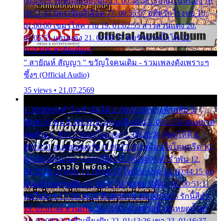
00:45:25 รอหน่อยน้องติ๋ม 15. 00:48:56 เรือล่มในหนอง 16.
00:51:43 บัตรเชิญสีเลือด 17. 00:56:07 อดีตรักโรงทอ 18.
01:00:00 เขมรไล่ควาย 19. 01:02:55 สาวสวนแตง 20.
01:05:51 แอบมอง 21. 01:09:27 พบรักปากน้ำโพ 22.
01:13:06 สายัณห์เมา
" สายัณห์ สัญญา " ขวัญใจคนเดิม - รวมเพลงดังเพราะๆ
ซึ้งๆ (Official Audio)
35 views • 21.07.2569
1. 00:00:00 ทำไมทำฉันได้ 2. 00:03:20 นางฟ้าสลัม 3.
00:06:50 คน 4. 00:10:36 บุญเหลือเกิน 5. 00:13:58 ฝนหยาด
สุดท้าย 6. 00:17:30 ยาใจยาจก 7. 00:20:30 คิดดูให้ดี 8.
00:24:21 ลบรอยแผลรัก 9. 00:27:35 เหมือนใจโดนกรีด 10.
00:30:54 ขบวนการเปาเปียว 11. 00:34:05 คำรำพัน 12.
00:37:20 ปาหนัน 13. 00:40:37 ใจเจ้ากรรม 14. 00:44:15 จูบ
ฉันแล้วจงตายเสีย 15. 00:47:24 ขอสูมาเต๊อะ 16. 00:51:11
คนใจมาร 17. 00:54:50 คืนทรมาน 18. 00:58:25 รักนี้สีดำ
19. 01:01:44 ส่วนเกิน 20. 01:05:42 หยาดน้ำฝนหยดน้ำตา
21. 01:09:13 เหลือเพียงฝัน 22. 01:13:26 เขา 23. 01:16:37