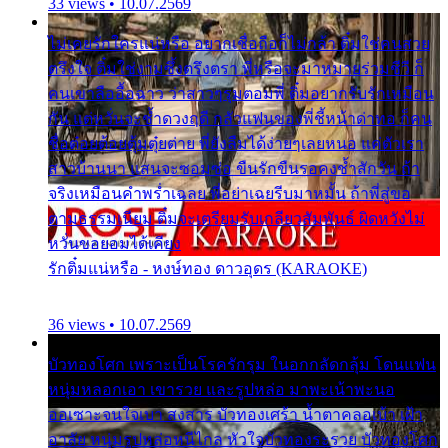
33 views • 10.07.2569
ไม่เคยรักใครแน่หรือ อยากเชื่อถือก็ไม่กล้า ติ๋มใช่คนสวย
ตรึงใจ ติ๋มใช่งามซึ้งตรึงตรา พี่หรือจะมาหมายร่วมชีวี ก็
คนเขาลืออื้อฉาว ว่าสาวๆรุมตอมพี่ ติ๋มอยากรับรักเหมือน
กัน แต่หวั่นจะช้ำดวงฤดี กลัวแฟนของพี่ชี้หน้าด่าทอ ก็คน
ชื่อต๋อยต้อยตุ้มตุ๋ยต่าย พี่ยังลืมได้ง่ายๆเลยหนอ แค่ตัวเรา
สาวบ้านนา แสนจะซอมซ่อ ขืนรักขืนรอคงช้ำสักวัน ถ้า
จริงเหมือนคำพร่ำเฉลย พี่อย่าเฉยรีบมาหมั้น ถ้าพี่สู่ขอ
ตามธรรมเนียม ติ๋มจะเตรียมรับเกลียวสัมพันธ์ ผิดหวังไม่
หวั่นขอยอมได้เคียง
รักติ๋มแน่หรือ - หงษ์ทอง ดาวอุดร (KARAOKE)
36 views • 10.07.2569
บัวทองโศก เพราะเป็นโรครักรุม ในอกกลัดกลุ้ม โดนแฟน
หนุ่มหลอกเอา เขารวย และรูปหล่อ มาพะเน้าพะนอ
ออเซาะจนใจเบา สงสาร บัวทองเศร้า น้ำตาคลอเบ้า เฝ้า
อาลัย หนุ่มรูปหล่อหนีไกล หัวใจบัวทองระรวย บัวทองโศก