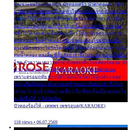
ออเซาะจนใจเบา สงสาร บัวทองเศร้า น้ำตาคลอเบ้า เฝ้า
อาลัย หนุ่มรูปหล่อหนีไกล หัวใจบัวทองระรวย บัวทองโศก
เพราะเป็นโรครักจาง ชีวิตเคว้งคว้าง เมื่อรักห่างร้างไกล
แม่ก็บอก พ่อก็สั่งจะรักใครสักครั้ง อย่าไปหวังความรวย
พลั้งไปใครจะช่วย ซื้อเปลมาไกว ให้ลูกบัวทอง เวรกรรม
ตามสนอง จึงเศร้าหมอง กลีบบัวทองต้องโรย บัวทองไม่
ตระหนัก เพราะไม่รักโคลนตม บัวทองท้องกลม เพราะลืม
ตมน้ำคลอง หลงลิ้น ที่สิ้นสัตย์ เจ้าจึงไม่ระมัด หลงกลิ่นลิ้น
โชย คำหวาน เขาวาดโรย บัวทองกลีบโรย ต้องร้อนรุม บัว
มาบานก่อนตูม ดุจไฟสุมร้อนรุมอุรา บัวทองผ่ายผอม
เพราะตรอมฤทัย ข้าวปลาไม่สนใจ ร้องไห้ลูกเดียว หยุด
โศก เสียเถิดทอง พักความเศร้าหมอง เถิดทองจ๋า ถึงใคร
เขาจะว่า ลูกเจ้าเกิดมา จะชื่อว่าไง พี่ขอเป็นเพื่อนปลอบใจ
จะตั้งชื่อให้ ว่าไอ้บังเอิญ
บัวทองร้องไห้ - เทพพร เพชรอุบล(KARAOKE)
118 views • 06.07.2569