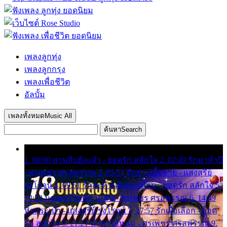
เพลงลูกทุ่ง
เพลงลูกกรุง
เพลงเพื่อชีวิต
อัลบั้ม
เพลงทั้งหมด
Music All
ค้นหา
Search
1. 00:00 สามสิบยังแจ๋ว - ยอดรัก สลักใจ 2. 02:49 รักมาห้าปี
- ศรเพชร ศรสุพรรณ 3. 05:57 รักสาวเสื้อลาย - แสงสุรีย์
รุ่งโรจน์ 4. 09:51 รักสะท้านดินสะเทือน - ยอดรัก สลักใจ 5.
12:23 มอเตอร์ไซค์ทำหล่น - ศรเพชร ศรสุพรรณ 6. 14:49
หิ้วกระเป๋า - แสงสุรีย์ รุ่งโรจน์ 7. 17:57 รักเผื่อเลือก - ยอด
รัก สลักใจ 8. 21:21 น้ำตาไอ้หนุ่ม - ศรเพชร ศรสุพรรณ 9.