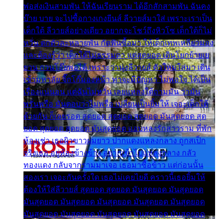
พ่อส่งเงินสามพัน ให้ฉันเรียนราม ได้อีกสักสามพัน ฉันคง
บ๊าย บาย จะไปซื้อกางเกงยีนส์ ลีวายส์มาใส่ เพราะเราเป็น
เด็กใต้ ลีวายส์อย่างเดียว อยากจะโชว์ถึงหิวโซ เด็กใต้ก็ไม่
หวั่น ตกตัวละหลายพัน กัดฟันซื้อมา ให้เด็กเทพเหลียวมอง
และต้องรู้ว่า เด็กใต้ไม่ธรรมดา แต่สุดยอด เดินโยกย้ายเย
ยวน กวนโอ๊ยพอได้ เพราะว่านุ่งลีวายส์ ตัวใหม่ใส่มา เดิน
เข้ามหาลัย จิ๊กโก๊มองหน้า ท่าจะมีปัญหา ไม่พอใจ ได้เป็น
เรื่องแน่นอน แต่ฉันไม่หวั่น เลยแหลงใต้ถามมัน ว่ามัน
พรั่นพรือ มันตอบว่าไม่พรื่อ เปลี่ยนเป็นยิ้มให้ เจอะเด็กใต้
ด้วยกัน ก็เลยรอด สุดยอด สุดยอด สุดยอด มันสุดยอด สุด
ยอด สุดยอด สุดยอด มันสุดยอด แอบหลงรักสาวราม ที่พัก
ห้องเช่า เธอผิวขาวผมยาว ปากแดงแหลงกลาง ถูกสเป็ก
จริงเธอ อยู่ห้องข้างข้าง อยากเข้าไปแหลงกลาง กลัว
ทองแดง กลับจากรามมาเจอ เธอมาซื้อข้าว แต่ก่อนนั้น
สองเรา เจอะกันครั้งใด เธอไม่เคยไยดี คราวนี้เธอยิ้มให้
ต้องให้ใส่ลีวายส์ สุดยอด สุดยอด มันสุดยอด มันสุดยอด
มันสุดยอด มันสุดยอด มันสุดยอด มันสุดยอด มันสุดยอด
มันสุดยอด มันสุดยอด มันสุดยอด มันสุดยอด มันสุดยอด