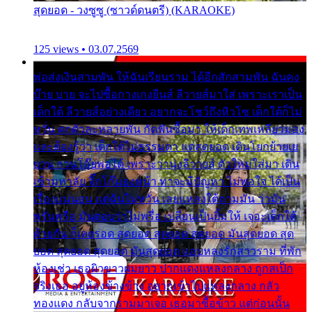
สุดยอด - วงซูซู (ซาวด์ดนตรี) (KARAOKE)
125 views • 03.07.2569
พ่อส่งเงินสามพัน ให้ฉันเรียนราม ได้อีกสักสามพัน ฉันคง
บ๊าย บาย จะไปซื้อกางเกงยีนส์ ลีวายส์มาใส่ เพราะเราเป็น
เด็กใต้ ลีวายส์อย่างเดียว อยากจะโชว์ถึงหิวโซ เด็กใต้ก็ไม่
หวั่น ตกตัวละหลายพัน กัดฟันซื้อมา ให้เด็กเทพเหลียวมอง
และต้องรู้ว่า เด็กใต้ไม่ธรรมดา แต่สุดยอด เดินโยกย้ายเย
ยวน กวนโอ๊ยพอได้ เพราะว่านุ่งลีวายส์ ตัวใหม่ใส่มา เดิน
เข้ามหาลัย จิ๊กโก๊มองหน้า ท่าจะมีปัญหา ไม่พอใจ ได้เป็น
เรื่องแน่นอน แต่ฉันไม่หวั่น เลยแหลงใต้ถามมัน ว่ามัน
พรั่นพรือ มันตอบว่าไม่พรื่อ เปลี่ยนเป็นยิ้มให้ เจอะเด็กใต้
ด้วยกัน ก็เลยรอด สุดยอด สุดยอด สุดยอด มันสุดยอด สุด
ยอด สุดยอด สุดยอด มันสุดยอด แอบหลงรักสาวราม ที่พัก
ห้องเช่า เธอผิวขาวผมยาว ปากแดงแหลงกลาง ถูกสเป็ก
จริงเธอ อยู่ห้องข้างข้าง อยากเข้าไปแหลงกลาง กลัว
ทองแดง กลับจากรามมาเจอ เธอมาซื้อข้าว แต่ก่อนนั้น