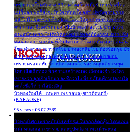
เพราะเป็นโรครักจาง ชีวิตเคว้งคว้าง เมื่อรักห่างร้างไกล
แม่ก็บอก พ่อก็สั่งจะรักใครสักครั้ง อย่าไปหวังความรวย
พลั้งไปใครจะช่วย ซื้อเปลมาไกว ให้ลูกบัวทอง เวรกรรม
ตามสนอง จึงเศร้าหมอง กลีบบัวทองต้องโรย บัวทองไม่
ตระหนัก เพราะไม่รักโคลนตม บัวทองท้องกลม เพราะลืม
ตมน้ำคลอง หลงลิ้น ที่สิ้นสัตย์ เจ้าจึงไม่ระมัด หลงกลิ่นลิ้น
โชย คำหวาน เขาวาดโรย บัวทองกลีบโรย ต้องร้อนรุม บัว
มาบานก่อนตูม ดุจไฟสุมร้อนรุมอุรา บัวทองผ่ายผอม
เพราะตรอมฤทัย ข้าวปลาไม่สนใจ ร้องไห้ลูกเดียว หยุด
โศก เสียเถิดทอง พักความเศร้าหมอง เถิดทองจ๋า ถึงใคร
เขาจะว่า ลูกเจ้าเกิดมา จะชื่อว่าไง พี่ขอเป็นเพื่อนปลอบใจ
จะตั้งชื่อให้ ว่าไอ้บังเอิญ
บัวทองร้องไห้ - เทพพร เพชรอุบล (ซาวด์ดนตรี)
(KARAOKE)
95 views • 06.07.2569
บัวทองโศก เพราะเป็นโรครักรุม ในอกกลัดกลุ้ม โดนแฟน
หนุ่มหลอกเอา เขารวย และรูปหล่อ มาพะเน้าพะนอ