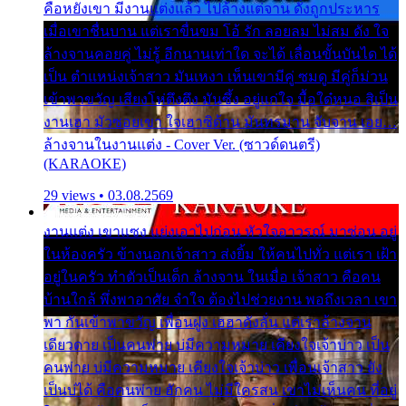
คือหยังเขา มีงานแต่งแล้ว ไปล้างแต่จาน ดั่งถูกประหาร
เมื่อเขาชื่นบาน แต่เราขื่นขม โอ้ รัก ลอยลม ไม่สม ดัง ใจ
ล้างจานคอยคู่ ไม่รู้ อีกนานเท่าใด จะได้ เลื่อนขั้นบันได ได้
เป็น ตำแหน่งเจ้าสาว มันเหงา เห็นเขามีคู่ ซมดู มีคู่ก็ม่วน
เข้าพาขวัญ เสียงโห่ตึงตึง มันซึ้ง อยู่แก่ใจ มื้อใด๋หนอ สิเป็น
งานเฮา มัวซอยเขา ใจเฮาซิด้าน มันทรมาน จับจาน เอย…
ล้างจานในงานแต่ง - Cover Ver. (ซาวด์ดนตรี)
(KARAOKE)
29 views • 03.08.2569
งานแต่ง เขาแซง แย่งเอาไปก่อน หัวใจอาวรณ์ มาซ่อน อยู่
ในห้องครัว ข้างนอกเจ้าสาว ส่งยิ้ม ให้คนไปทั่ว แต่เรา เฝ้า
อยู่ในครัว ทำตัวเป็นเด็ก ล้างจาน ในเมื่อ เจ้าสาว คือคน
บ้านใกล้ พึ่งพาอาศัย จำใจ ต้องไปช่วยงาน พอถึงเวลา เขา
พา กันเข้าพาขวัญ เพื่อนฝูง เฮฮาดังลั่น แต่เราล้างจาน
เดียวดาย เป็นคนพ่าย บ่มีความหมาย เคียงใจเจ้าบ่าว เป็น
คนพ่าย บ่มีความหมาย เคียงใจเจ้าบ่าว เพื่อนเจ้าสาว ยัง
เป็นบ่ได้ คือคนพ่าย ฮักคน ไม่มีใครสน เขาไม่เห็นคน ที่อยู่