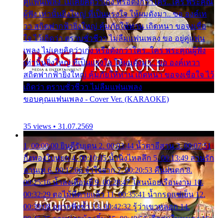
คู่แฟนเพลง ไม่เคยคิดว่าเก่ง หรือดังกว่าใคร..ใคร พระคุณ
ผู้ฟัง เท่านั้นยิ่งใหญ่ ที่เป็นแรงใจ ให้ผมดังมา.. ขอ องค์เท
วา สถิตฟากฟ้ายิ่งใหญ่ คุ้มภัยให้ท่าน เถิดหนา ขอจงเชื่อ
ใจ ไว้เถิดว่า ตราบชั่วชีวา ไม่ลืมแฟนเพลง ขอ อยู่คู่แฟน
เพลง ไม่เคยคิดว่าเก่ง หรือดังกว่าใคร..ใคร พระคุณผู้ฟัง
เท่านั้นยิ่งใหญ่ ที่เป็นแรงใจ ให้ผมดังมา.. ขอ องค์เทวา
สถิตฟากฟ้ายิ่งใหญ่ คุ้มภัยให้ท่าน เถิดหนา ขอจงเชื่อใจ ไว้
เถิดว่า ตราบชั่วชีวา ไม่ลืมแฟนเพลง
ขอบคุณแฟนเพลง - Cover Ver. (KARAOKE)
35 views • 31.07.2569
1. 00:00:00 ยินดีรับเดน 2. 00:03:44 น้ำตาอีสาน 3. 00:07:51
กิ่งทองใบหยก 4. 00:10:35 น้ำนิ่งไหลลึก 5. 00:13:49 ลานรัก
ลานเท 6. 00:17:06 จำใจจาก 7. 00:20:53 คืนฝนตก 8.
00:25:16 น้ำลงเดือนยี่ 9. 00:28:47 โสนน้อยเรือนงาม 10.
00:32:29 ตอไม้ที่ตายแล้ว 11. 00:35:41 น้ำกรดแช่เย็น 12.
00:39:08 อยากฟังซ้ำ 13. 00:42:32 รู้ว่าเขาหลอก 14.