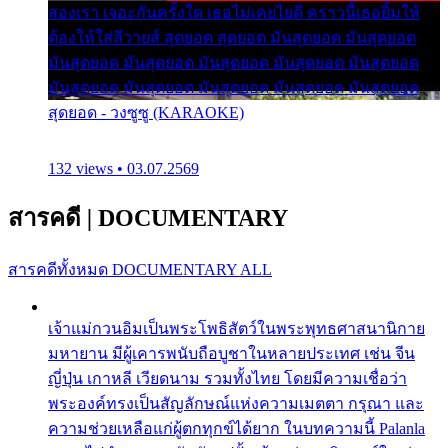
สองเรา เจอะกันครั้งใด เธอไม่เคยไยดี คราวนี้เธอยิ้มให้
ต้องให้ใส่ลีวายส์ สุดยอด สุดยอด มันสุดยอด มันสุดยอด
มันสุดยอด มันสุดยอด มันสุดยอด มันสุดยอด มันสุดยอด
มันสุดยอด มันสุดยอด มันสุดยอด มันสุดยอด มันสุดยอด
สุดยอด - วงซูซู (KARAOKE)
132 views • 03.07.2569
สารคดี
|
DOCUMENTARY
สารคดีทั้งหมด
DOCUMENTARY ALL
เจ้าแม่กวนอิมเป็นพระโพธิสัตว์ในพระพุทธศาสนานิกาย
มหายาน มีผู้เคารพนับถือบูชาในหลายประเทศ เช่น จีน
ญี่ปุ่น เกาหลี เวียดนาม รวมทั้งไทย โดยมีความเชื่อว่า
พระองค์ทรงเป็นสัญลักษณ์แห่งความเมตตา กรุณา และ
ความช่วยเหลือแก่ผู้ตกทุกข์ได้ยาก ในบทความนี้ Palanla