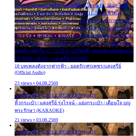
24:27 สามเณรกำพร้า - แสงสุรีย์ รุ่งโรจน์ 10. 28:08 ไม่มี
เวลาไปหาเมียน้อย - ยอดรัก สลักใจ 11. 31:29 ชีวิตไอ้
ธรรม - ศรเพชร ศรสุพรรณ 12. 35:26 ทหารอากาศขาดรัก
- แสงสุรีย์ รุ่งโรจน์ 13. 39:01 คนหัวใจโทรม - ยอดรัก สลัก
ใจ 14. 42:49 ไอ้หวังตายแน่ - ศรเพชร ศรสุพรรณ 15. 46:35
ธาตุแท้ของเธอ - แสงสุรีย์ รุ่งโรจน์ 16. 49:57 กำนันกำใน -
ยอดรัก สลักใจ 17. 52:29 สาวบริสุทธิ์ - ศรเพชร ศรสุพรรณ
18. 56:05 แต๋วจ๋า - แสงสุรีย์ รุ่งโรจน์
18 บทเพลงดังจากฟากฟ้า - ยอดรัก/ศรเพชร/แสงสุรีย์
(Official Audio)
23 views • 04.08.2569
1. 00:00 หิ้วกระเป๋า 2. 03:30 แย่งกระเป๋า
หิ้วกระเป๋า | แสงสุรีย์ รุ่งโรจน์ - แย่งกระเป๋า | เตือนใจ บุญ
พระรักษา (KARAOKE)
21 views • 03.08.2569
1. 00:00 หิ้วกระเป๋า 2. 03:30 แย่งกระเป๋า