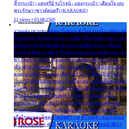
หิ้วกระเป๋า | แสงสุรีย์ รุ่งโรจน์ - แย่งกระเป๋า | เตือนใจ บุญ
พระรักษา (ซาวด์ดนตรี) (KARAOKE)
21 views • 03.08.2569
งานแต่ง เขาแซง แย่งเอาไปก่อน หัวใจอาวรณ์ มาซ่อน อยู่
ในห้องครัว ข้างนอกเจ้าสาว ส่งยิ้ม ให้คนไปทั่ว แต่เรา เฝ้า
อยู่ในครัว ทำตัวเป็นเด็ก ล้างจาน ในเมื่อ เจ้าสาว คือคน
บ้านใกล้ พึ่งพาอาศัย จำใจ ต้องไปช่วยงาน พอถึงเวลา เขา
พา กันเข้าพาขวัญ เพื่อนฝูง เฮฮาดังลั่น แต่เราล้างจาน
เดียวดาย เป็นคนพ่าย บ่มีความหมาย เคียงใจเจ้าบ่าว เป็น
คนพ่าย บ่มีความหมาย เคียงใจเจ้าบ่าว เพื่อนเจ้าสาว ยัง
เป็นบ่ได้ คือคนพ่าย ฮักคน ไม่มีใครสน เขาไม่เห็นคน ที่อยู่
ในครัว เจ้าสาว ก็มัวแต่งตัว สวยเด่น นั่งเคียงเจ้าบ่าว ที่เขา
เฝ้าคอย ใจเต้น หัวใจของเรา ลำเค็ญ ใครจะมองเห็น
ความใน ใจ เศร้า มันร้าวระบม ต้องมาขื่นขม เศร้าตรม
ท่ามความสุขี ช่วยงานเขาแต่ง แต่เรา แล้งมาหลายปี
เมื่อไรหนอจะ โชคดี ได้มีพิธีวิวาห์ หัวใจหล้า คอยไปคอย
มา คือหน้าที่เก่า หัวใจหล้า คอยไปคอยมา คือหน้าที่เก่า