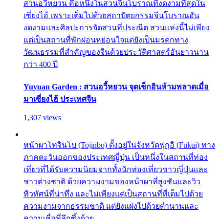
สวนอวี้หยวน คือหนึ่งในสวนจีนโบราณที่งดงามที่สุดใน
เซี่ยงไฮ้ เพราะเต็มไปด้วยสถาปัตยกรรมจีนโบราณอัน
งดงามและศิลปะการจัดสวนที่ประณีต สวนแห่งนี้ไม่เพียง
แต่เป็นสถานที่พักผ่อนหย่อนใจแต่ยังเป็นมรดกทาง
วัฒนธรรมที่สำคัญของจีนด้วยประวัติศาสตร์อันยาวนาน
กว่า 400 ปี
Yuyuan Garden : สวนอวี้หยวน จุดเช็กอินห้ามพลาดเมื่อ
มาเซี่ยงไฮ้ ประเทศจีน
1,307 views
หน้าผาโทจินโบ (Tojinbo) ตั้งอยู่ในจังหวัดฟุกุอิ (Fukui) ทาง
ภาคตะวันออกของประเทศญี่ปุ่น เป็นหนึ่งในสถานที่ท่อง
เที่ยวที่ได้รับความนิยมจากทั้งนักท่องเที่ยวชาวญี่ปุ่นและ
ชาวต่างชาติ ด้วยความงามของหน้าผาที่สูงชันและวิว
ทิวทัศน์ที่น่าทึ่ง และไม่เพียงแต่เป็นสถานที่ที่เต็มไปด้วย
ความงามจากธรรมชาติ แต่ยังแฝงไปด้วยตำนานและ
ความเชื่อที่ลึกซึ้งด้วย