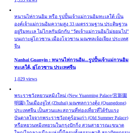
หนานไห่กวนอิม หรือ รูปปั้นเจ้าแม่กวนอิมทะเลใต้ เป็น
องค์เจ้าแม่กวนอิมความสูง 33 เมตรรวมฐาน ประดิษฐาน
อยู่ริมทะเล ไม่ไกลกันนักกับ “วัดเจ้าแม่กวนอิมไม่ยอมไป”
บนเกาะผู่โถวซาน เมืองโจวซาน มณฑลเจ้อเจียง ประเทศ
จีน
Nanhai Guanyin : หนานไห่กวนอิม...รูปปั้นเจ้าแม่กวนอิม
ทะเลใต้, ผู่โถวซาน ประเทศจีน
1,029 views
พระราชวังหยวนหมิงใหม่ (New Yuanming Palace/宮新園
明園) ในเมืองจูไห่ (Zhuhai) มณฑลกวางตุ้ง (Quangdong)
ประเทศจีน เป็นสวนและสถานที่ท่องเที่ยวที่ได้รับแรง
บันดาลใจจากพระราชวังฤดูร้อนเก่า (Old Summer Palace)
หรือหยวนหมิงหยวนในกรุงปักกิ่ง สวนสาธารณะขนาด
ใหญ่ใจกลางเมืองแห่งนี้มีครบทั้งธรรมชาติ สถาปัตยกรรม