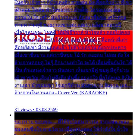
ในครัว เจ้าสาว ก็มัวแต่งตัว สวยเด่น นั่งเคียงเจ้าบ่าว ที่เขา
เฝ้าคอย ใจเต้น หัวใจของเรา ลำเค็ญ ใครจะมองเห็น
ความใน ใจ เศร้า มันร้าวระบม ต้องมาขื่นขม เศร้าตรม
ท่ามความสุขี ช่วยงานเขาแต่ง แต่เรา แล้งมาหลายปี
เมื่อไรหนอจะ โชคดี ได้มีพิธีวิวาห์ หัวใจหล้า คอยไปคอย
มา คือหน้าที่เก่า หัวใจหล้า คอยไปคอยมา คือหน้าที่เก่า
คือหยังเขา มีงานแต่งแล้ว ไปล้างแต่จาน ดั่งถูกประหาร
เมื่อเขาชื่นบาน แต่เราขื่นขม โอ้ รัก ลอยลม ไม่สม ดัง ใจ
ล้างจานคอยคู่ ไม่รู้ อีกนานเท่าใด จะได้ เลื่อนขั้นบันได ได้
เป็น ตำแหน่งเจ้าสาว มันเหงา เห็นเขามีคู่ ซมดู มีคู่ก็ม่วน
เข้าพาขวัญ เสียงโห่ตึงตึง มันซึ้ง อยู่แก่ใจ มื้อใด๋หนอ สิเป็น
งานเฮา มัวซอยเขา ใจเฮาซิด้าน มันทรมาน จับจาน เอย…
ล้างจานในงานแต่ง - Cover Ver. (KARAOKE)
31 views • 03.08.2569
ขอ กราบ ขอบคุณ.... ที่ได้รับไออุ่น การุณ จากแฟน เพลง
ผมแสนชื่นใจ หายวังเวง เมื่อแฟนเพลง ให้กำลังใจ น้ำใจ