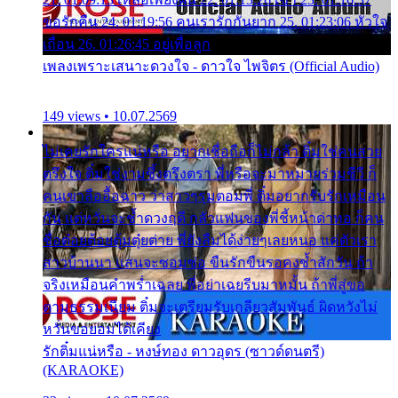
ขอรักคืน 24. 01:19:56 คนเรารักกันยาก 25. 01:23:06 หัวใจ
เถื่อน 26. 01:26:45 อยู่เพื่อลูก
เพลงเพราะเสนาะดวงใจ - ดาวใจ ไพจิตร (Official Audio)
149 views • 10.07.2569
ไม่เคยรักใครแน่หรือ อยากเชื่อถือก็ไม่กล้า ติ๋มใช่คนสวย
ตรึงใจ ติ๋มใช่งามซึ้งตรึงตรา พี่หรือจะมาหมายร่วมชีวี ก็
คนเขาลืออื้อฉาว ว่าสาวๆรุมตอมพี่ ติ๋มอยากรับรักเหมือน
กัน แต่หวั่นจะช้ำดวงฤดี กลัวแฟนของพี่ชี้หน้าด่าทอ ก็คน
ชื่อต๋อยต้อยตุ้มตุ๋ยต่าย พี่ยังลืมได้ง่ายๆเลยหนอ แค่ตัวเรา
สาวบ้านนา แสนจะซอมซ่อ ขืนรักขืนรอคงช้ำสักวัน ถ้า
จริงเหมือนคำพร่ำเฉลย พี่อย่าเฉยรีบมาหมั้น ถ้าพี่สู่ขอ
ตามธรรมเนียม ติ๋มจะเตรียมรับเกลียวสัมพันธ์ ผิดหวังไม่
หวั่นขอยอมได้เคียง
รักติ๋มแน่หรือ - หงษ์ทอง ดาวอุดร (ซาวด์ดนตรี)
(KARAOKE)