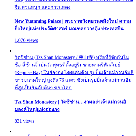
จีน สวนสนุก และการแสดง
New Yuanming Palace | พระราชวังหยวนหมิงใหม่ ความ
ยิ่งใหญ่แห่งประวัติศาสตร์ มณฑลกวางตุ้ง ประเทศจีน
1,076 views
วัดซีซ่าน (Tsz Shan Monastery / 慈山寺) หรือที่รู้จักกันใน
ชื่อ ฉี่ซ้านจี๋ เป็นวัดพุทธที่ตั้งอยู่ริมชายหาดรีพัลส์เบย์
(Repulse Bay) ในฮ่องกง โดดเด่นด้วยรูปปั้นเจ้าแม่กวนอิมสี
ขาวขนาดใหญ่ สูงถึง 76 เมตร ซึ่งเป็นรูปปั้นเจ้าแม่กวนอิม
ที่สูงเป็นอันดับต้นๆ ของโลก
Tsz Shan Monastery | วัดซีซ่าน…งามสง่าเจ้าแม่กวนอิ
มองค์ใหญ่แห่งฮ่องกง
831 views