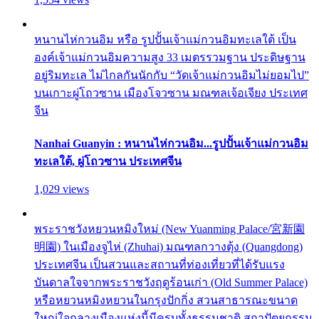
หนานไห่กวนอิม หรือ รูปปั้นเจ้าแม่กวนอิมทะเลใต้ เป็น
องค์เจ้าแม่กวนอิมความสูง 33 เมตรรวมฐาน ประดิษฐาน
อยู่ริมทะเล ไม่ไกลกันนักกับ “วัดเจ้าแม่กวนอิมไม่ยอมไป”
บนเกาะผู่โถวซาน เมืองโจวซาน มณฑลเจ้อเจียง ประเทศ
จีน
Nanhai Guanyin : หนานไห่กวนอิม...รูปปั้นเจ้าแม่กวนอิม
ทะเลใต้, ผู่โถวซาน ประเทศจีน
1,029 views
พระราชวังหยวนหมิงใหม่ (New Yuanming Palace/宮新園
明園) ในเมืองจูไห่ (Zhuhai) มณฑลกวางตุ้ง (Quangdong)
ประเทศจีน เป็นสวนและสถานที่ท่องเที่ยวที่ได้รับแรง
บันดาลใจจากพระราชวังฤดูร้อนเก่า (Old Summer Palace)
หรือหยวนหมิงหยวนในกรุงปักกิ่ง สวนสาธารณะขนาด
ใหญ่ใจกลางเมืองแห่งนี้มีครบทั้งธรรมชาติ สถาปัตยกรรม