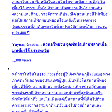
สวนอวี้หยวน คือหนึ่งในสวนจีนโบราณที่งดงามที่สุดใน
เซี่ยงไฮ้ เพราะเต็มไปด้วยสถาปัตยกรรมจีนโบราณอัน
งดงามและศิลปะการจัดสวนที่ประณีต สวนแห่งนี้ไม่เพียง
แต่เป็นสถานที่พักผ่อนหย่อนใจแต่ยังเป็นมรดกทาง
วัฒนธรรมที่สำคัญของจีนด้วยประวัติศาสตร์อันยาวนาน
กว่า 400 ปี
Yuyuan Garden : สวนอวี้หยวน จุดเช็กอินห้ามพลาดเมื่อ
มาเซี่ยงไฮ้ ประเทศจีน
1,308 views
หน้าผาโทจินโบ (Tojinbo) ตั้งอยู่ในจังหวัดฟุกุอิ (Fukui) ทาง
ภาคตะวันออกของประเทศญี่ปุ่น เป็นหนึ่งในสถานที่ท่อง
เที่ยวที่ได้รับความนิยมจากทั้งนักท่องเที่ยวชาวญี่ปุ่นและ
ชาวต่างชาติ ด้วยความงามของหน้าผาที่สูงชันและวิว
ทิวทัศน์ที่น่าทึ่ง และไม่เพียงแต่เป็นสถานที่ที่เต็มไปด้วย
ความงามจากธรรมชาติ แต่ยังแฝงไปด้วยตำนานและ
ความเชื่อที่ลึกซึ้งด้วย