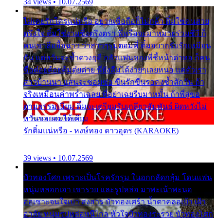
34 views • 10.07.2569
ไม่เคยรักใครแน่หรือ อยากเชื่อถือก็ไม่กล้า ติ๋มใช่คนสวย
ตรึงใจ ติ๋มใช่งามซึ้งตรึงตรา พี่หรือจะมาหมายร่วมชีวี ก็
คนเขาลืออื้อฉาว ว่าสาวๆรุมตอมพี่ ติ๋มอยากรับรักเหมือน
กัน แต่หวั่นจะช้ำดวงฤดี กลัวแฟนของพี่ชี้หน้าด่าทอ ก็คน
ชื่อต๋อยต้อยตุ้มตุ๋ยต่าย พี่ยังลืมได้ง่ายๆเลยหนอ แค่ตัวเรา
สาวบ้านนา แสนจะซอมซ่อ ขืนรักขืนรอคงช้ำสักวัน ถ้า
จริงเหมือนคำพร่ำเฉลย พี่อย่าเฉยรีบมาหมั้น ถ้าพี่สู่ขอ
ตามธรรมเนียม ติ๋มจะเตรียมรับเกลียวสัมพันธ์ ผิดหวังไม่
หวั่นขอยอมได้เคียง
รักติ๋มแน่หรือ - หงษ์ทอง ดาวอุดร (KARAOKE)
39 views • 10.07.2569
บัวทองโศก เพราะเป็นโรครักรุม ในอกกลัดกลุ้ม โดนแฟน
หนุ่มหลอกเอา เขารวย และรูปหล่อ มาพะเน้าพะนอ
ออเซาะจนใจเบา สงสาร บัวทองเศร้า น้ำตาคลอเบ้า เฝ้า
อาลัย หนุ่มรูปหล่อหนีไกล หัวใจบัวทองระรวย บัวทองโศก