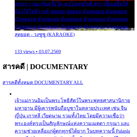
สองเรา เจอะกันครั้งใด เธอไม่เคยไยดี คราวนี้เธอยิ้มให้
ต้องให้ใส่ลีวายส์ สุดยอด สุดยอด มันสุดยอด มันสุดยอด
มันสุดยอด มันสุดยอด มันสุดยอด มันสุดยอด มันสุดยอด
มันสุดยอด มันสุดยอด มันสุดยอด มันสุดยอด มันสุดยอด
สุดยอด - วงซูซู (KARAOKE)
133 views • 03.07.2569
สารคดี
|
DOCUMENTARY
สารคดีทั้งหมด
DOCUMENTARY ALL
เจ้าแม่กวนอิมเป็นพระโพธิสัตว์ในพระพุทธศาสนานิกาย
มหายาน มีผู้เคารพนับถือบูชาในหลายประเทศ เช่น จีน
ญี่ปุ่น เกาหลี เวียดนาม รวมทั้งไทย โดยมีความเชื่อว่า
พระองค์ทรงเป็นสัญลักษณ์แห่งความเมตตา กรุณา และ
ความช่วยเหลือแก่ผู้ตกทุกข์ได้ยาก ในบทความนี้ Palanla