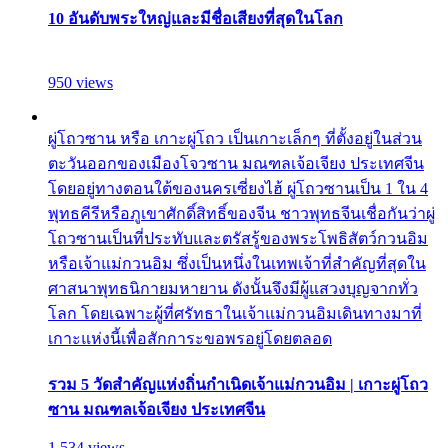
10 อันดับพระใหญ่และมีชื่อเสียงที่สุดในโลก
950 views
ผู่โถวซาน หรือ เกาะผู่โถว เป็นเกาะเล็กๆ ที่ตั้งอยู่ในส่วน
ตะวันออกของเมืองโจวซาน มณฑลเจ้อเจียง ประเทศจีน
โดยอยู่ทางตอนใต้ของนครเซี่ยงไฮ้ ผู่โถวซานเป็น 1 ใน 4
พุทธคีรีหรือภูเขาศักดิ์สิทธิ์ของจีน ชาวพุทธจีนเชื่อกันว่าผู่
โถวซานเป็นที่ประทับและตรัสรู้ของพระโพธิสัตว์กวนอิม
หรือเจ้าแม่กวนอิม ซึ่งเป็นหนึ่งในเทพเจ้าที่สำคัญที่สุดใน
ศาสนาพุทธนิกายมหายาน ดังนั้นจึงมีผู้แสวงบุญจากทั่ว
โลก โดยเฉพาะผู้ที่ศรัทธาในเจ้าแม่กวนอิมเดินทางมาที่
เกาะแห่งนี้เพื่อสักการะขอพรอยู่โดยตลอด
รวม 5 วัดสำคัญแห่งถิ่นกำเนิดเจ้าแม่กวนอิม | เกาะผู่โถว
ซาน มณฑลเจ้อเจียง ประเทศจีน
1,534 views