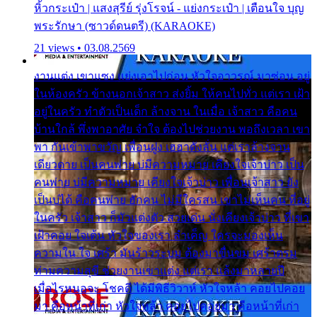
หิ้วกระเป๋า | แสงสุรีย์ รุ่งโรจน์ - แย่งกระเป๋า | เตือนใจ บุญ
พระรักษา (ซาวด์ดนตรี) (KARAOKE)
21 views • 03.08.2569
งานแต่ง เขาแซง แย่งเอาไปก่อน หัวใจอาวรณ์ มาซ่อน อยู่
ในห้องครัว ข้างนอกเจ้าสาว ส่งยิ้ม ให้คนไปทั่ว แต่เรา เฝ้า
อยู่ในครัว ทำตัวเป็นเด็ก ล้างจาน ในเมื่อ เจ้าสาว คือคน
บ้านใกล้ พึ่งพาอาศัย จำใจ ต้องไปช่วยงาน พอถึงเวลา เขา
พา กันเข้าพาขวัญ เพื่อนฝูง เฮฮาดังลั่น แต่เราล้างจาน
เดียวดาย เป็นคนพ่าย บ่มีความหมาย เคียงใจเจ้าบ่าว เป็น
คนพ่าย บ่มีความหมาย เคียงใจเจ้าบ่าว เพื่อนเจ้าสาว ยัง
เป็นบ่ได้ คือคนพ่าย ฮักคน ไม่มีใครสน เขาไม่เห็นคน ที่อยู่
ในครัว เจ้าสาว ก็มัวแต่งตัว สวยเด่น นั่งเคียงเจ้าบ่าว ที่เขา
เฝ้าคอย ใจเต้น หัวใจของเรา ลำเค็ญ ใครจะมองเห็น
ความใน ใจ เศร้า มันร้าวระบม ต้องมาขื่นขม เศร้าตรม
ท่ามความสุขี ช่วยงานเขาแต่ง แต่เรา แล้งมาหลายปี
เมื่อไรหนอจะ โชคดี ได้มีพิธีวิวาห์ หัวใจหล้า คอยไปคอย
มา คือหน้าที่เก่า หัวใจหล้า คอยไปคอยมา คือหน้าที่เก่า