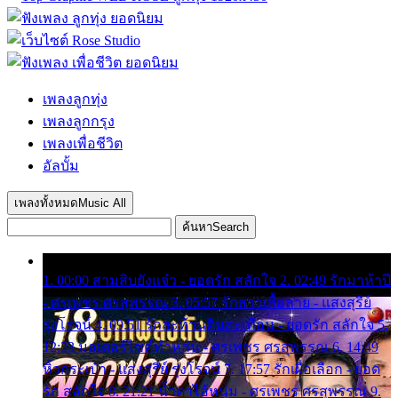
เพลงลูกทุ่ง
เพลงลูกกรุง
เพลงเพื่อชีวิต
อัลบั้ม
เพลงทั้งหมด
Music All
ค้นหา
Search
1. 00:00 สามสิบยังแจ๋ว - ยอดรัก สลักใจ 2. 02:49 รักมาห้าปี
- ศรเพชร ศรสุพรรณ 3. 05:57 รักสาวเสื้อลาย - แสงสุรีย์
รุ่งโรจน์ 4. 09:51 รักสะท้านดินสะเทือน - ยอดรัก สลักใจ 5.
12:23 มอเตอร์ไซค์ทำหล่น - ศรเพชร ศรสุพรรณ 6. 14:49
หิ้วกระเป๋า - แสงสุรีย์ รุ่งโรจน์ 7. 17:57 รักเผื่อเลือก - ยอด
รัก สลักใจ 8. 21:21 น้ำตาไอ้หนุ่ม - ศรเพชร ศรสุพรรณ 9.