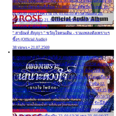
00:45:25 รอหน่อยน้องติ๋ม 15. 00:48:56 เรือล่มในหนอง 16.
00:51:43 บัตรเชิญสีเลือด 17. 00:56:07 อดีตรักโรงทอ 18.
01:00:00 เขมรไล่ควาย 19. 01:02:55 สาวสวนแตง 20.
01:05:51 แอบมอง 21. 01:09:27 พบรักปากน้ำโพ 22.
01:13:06 สายัณห์เมา
" สายัณห์ สัญญา " ขวัญใจคนเดิม - รวมเพลงดังเพราะๆ
ซึ้งๆ (Official Audio)
38 views • 21.07.2569
1. 00:00:00 ทำไมทำฉันได้ 2. 00:03:20 นางฟ้าสลัม 3.
00:06:50 คน 4. 00:10:36 บุญเหลือเกิน 5. 00:13:58 ฝนหยาด
สุดท้าย 6. 00:17:30 ยาใจยาจก 7. 00:20:30 คิดดูให้ดี 8.
00:24:21 ลบรอยแผลรัก 9. 00:27:35 เหมือนใจโดนกรีด 10.
00:30:54 ขบวนการเปาเปียว 11. 00:34:05 คำรำพัน 12.
00:37:20 ปาหนัน 13. 00:40:37 ใจเจ้ากรรม 14. 00:44:15 จูบ
ฉันแล้วจงตายเสีย 15. 00:47:24 ขอสูมาเต๊อะ 16. 00:51:11
คนใจมาร 17. 00:54:50 คืนทรมาน 18. 00:58:25 รักนี้สีดำ
19. 01:01:44 ส่วนเกิน 20. 01:05:42 หยาดน้ำฝนหยดน้ำตา
21. 01:09:13 เหลือเพียงฝัน 22. 01:13:26 เขา 23. 01:16:37