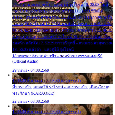
24:27 สามเณรกำพร้า - แสงสุรีย์ รุ่งโรจน์ 10. 28:08 ไม่มี
เวลาไปหาเมียน้อย - ยอดรัก สลักใจ 11. 31:29 ชีวิตไอ้
ธรรม - ศรเพชร ศรสุพรรณ 12. 35:26 ทหารอากาศขาดรัก
- แสงสุรีย์ รุ่งโรจน์ 13. 39:01 คนหัวใจโทรม - ยอดรัก สลัก
ใจ 14. 42:49 ไอ้หวังตายแน่ - ศรเพชร ศรสุพรรณ 15. 46:35
ธาตุแท้ของเธอ - แสงสุรีย์ รุ่งโรจน์ 16. 49:57 กำนันกำใน -
ยอดรัก สลักใจ 17. 52:29 สาวบริสุทธิ์ - ศรเพชร ศรสุพรรณ
18. 56:05 แต๋วจ๋า - แสงสุรีย์ รุ่งโรจน์
18 บทเพลงดังจากฟากฟ้า - ยอดรัก/ศรเพชร/แสงสุรีย์
(Official Audio)
29 views • 04.08.2569
1. 00:00 หิ้วกระเป๋า 2. 03:30 แย่งกระเป๋า
หิ้วกระเป๋า | แสงสุรีย์ รุ่งโรจน์ - แย่งกระเป๋า | เตือนใจ บุญ
พระรักษา (KARAOKE)
22 views • 03.08.2569
1. 00:00 หิ้วกระเป๋า 2. 03:30 แย่งกระเป๋า