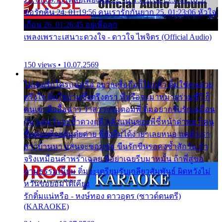
ขอรักคืน 24. 01:19:56 คนเรารักกันยาก 25. 01:23:06 หัวใจ
เถื่อน 26. 01:26:45 อยู่เพื่อลูก
เพลงเพราะเสนาะดวงใจ - ดาวใจ ไพจิตร (Official Audio)
150 views • 10.07.2569
ไม่เคยรักใครแน่หรือ อยากเชื่อถือก็ไม่กล้า ติ๋มใช่คนสวย
ตรึงใจ ติ๋มใช่งามซึ้งตรึงตรา พี่หรือจะมาหมายร่วมชีวี ก็
คนเขาลืออื้อฉาว ว่าสาวๆรุมตอมพี่ ติ๋มอยากรับรักเหมือน
กัน แต่หวั่นจะช้ำดวงฤดี กลัวแฟนของพี่ชี้หน้าด่าทอ ก็คน
ชื่อต๋อยต้อยตุ้มตุ๋ยต่าย พี่ยังลืมได้ง่ายๆเลยหนอ แค่ตัวเรา
สาวบ้านนา แสนจะซอมซ่อ ขืนรักขืนรอคงช้ำสักวัน ถ้า
จริงเหมือนคำพร่ำเฉลย พี่อย่าเฉยรีบมาหมั้น ถ้าพี่สู่ขอ
ตามธรรมเนียม ติ๋มจะเตรียมรับเกลียวสัมพันธ์ ผิดหวังไม่
หวั่นขอยอมได้เคียง
รักติ๋มแน่หรือ - หงษ์ทอง ดาวอุดร (ซาวด์ดนตรี)
(KARAOKE)