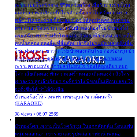
เพราะเป็นโรครักจาง ชีวิตเคว้งคว้าง เมื่อรักห่างร้างไกล
แม่ก็บอก พ่อก็สั่งจะรักใครสักครั้ง อย่าไปหวังความรวย
พลั้งไปใครจะช่วย ซื้อเปลมาไกว ให้ลูกบัวทอง เวรกรรม
ตามสนอง จึงเศร้าหมอง กลีบบัวทองต้องโรย บัวทองไม่
ตระหนัก เพราะไม่รักโคลนตม บัวทองท้องกลม เพราะลืม
ตมน้ำคลอง หลงลิ้น ที่สิ้นสัตย์ เจ้าจึงไม่ระมัด หลงกลิ่นลิ้น
โชย คำหวาน เขาวาดโรย บัวทองกลีบโรย ต้องร้อนรุม บัว
มาบานก่อนตูม ดุจไฟสุมร้อนรุมอุรา บัวทองผ่ายผอม
เพราะตรอมฤทัย ข้าวปลาไม่สนใจ ร้องไห้ลูกเดียว หยุด
โศก เสียเถิดทอง พักความเศร้าหมอง เถิดทองจ๋า ถึงใคร
เขาจะว่า ลูกเจ้าเกิดมา จะชื่อว่าไง พี่ขอเป็นเพื่อนปลอบใจ
จะตั้งชื่อให้ ว่าไอ้บังเอิญ
บัวทองร้องไห้ - เทพพร เพชรอุบล (ซาวด์ดนตรี)
(KARAOKE)
98 views • 06.07.2569
บัวทองโศก เพราะเป็นโรครักรุม ในอกกลัดกลุ้ม โดนแฟน
หนุ่มหลอกเอา เขารวย และรูปหล่อ มาพะเน้าพะนอ