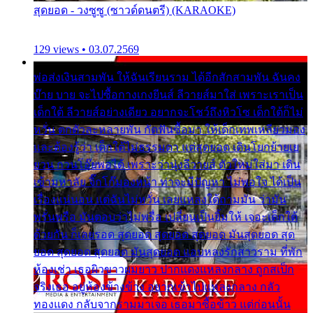
สุดยอด - วงซูซู (ซาวด์ดนตรี) (KARAOKE)
129 views • 03.07.2569
พ่อส่งเงินสามพัน ให้ฉันเรียนราม ได้อีกสักสามพัน ฉันคง
บ๊าย บาย จะไปซื้อกางเกงยีนส์ ลีวายส์มาใส่ เพราะเราเป็น
เด็กใต้ ลีวายส์อย่างเดียว อยากจะโชว์ถึงหิวโซ เด็กใต้ก็ไม่
หวั่น ตกตัวละหลายพัน กัดฟันซื้อมา ให้เด็กเทพเหลียวมอง
และต้องรู้ว่า เด็กใต้ไม่ธรรมดา แต่สุดยอด เดินโยกย้ายเย
ยวน กวนโอ๊ยพอได้ เพราะว่านุ่งลีวายส์ ตัวใหม่ใส่มา เดิน
เข้ามหาลัย จิ๊กโก๊มองหน้า ท่าจะมีปัญหา ไม่พอใจ ได้เป็น
เรื่องแน่นอน แต่ฉันไม่หวั่น เลยแหลงใต้ถามมัน ว่ามัน
พรั่นพรือ มันตอบว่าไม่พรื่อ เปลี่ยนเป็นยิ้มให้ เจอะเด็กใต้
ด้วยกัน ก็เลยรอด สุดยอด สุดยอด สุดยอด มันสุดยอด สุด
ยอด สุดยอด สุดยอด มันสุดยอด แอบหลงรักสาวราม ที่พัก
ห้องเช่า เธอผิวขาวผมยาว ปากแดงแหลงกลาง ถูกสเป็ก
จริงเธอ อยู่ห้องข้างข้าง อยากเข้าไปแหลงกลาง กลัว
ทองแดง กลับจากรามมาเจอ เธอมาซื้อข้าว แต่ก่อนนั้น