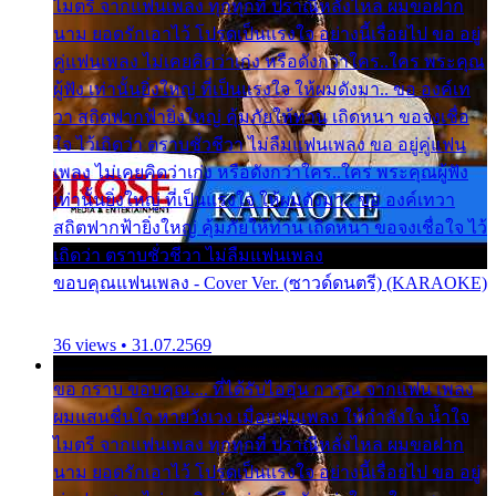
ไมตรี จากแฟนเพลง ทุกทุกที่ ปราณีหลั่งไหล ผมขอฝาก
นาม ยอดรักเอาไว้ โปรดเป็นแรงใจ อย่างนี้เรื่อยไป ขอ อยู่
คู่แฟนเพลง ไม่เคยคิดว่าเก่ง หรือดังกว่าใคร..ใคร พระคุณ
ผู้ฟัง เท่านั้นยิ่งใหญ่ ที่เป็นแรงใจ ให้ผมดังมา.. ขอ องค์เท
วา สถิตฟากฟ้ายิ่งใหญ่ คุ้มภัยให้ท่าน เถิดหนา ขอจงเชื่อ
ใจ ไว้เถิดว่า ตราบชั่วชีวา ไม่ลืมแฟนเพลง ขอ อยู่คู่แฟน
เพลง ไม่เคยคิดว่าเก่ง หรือดังกว่าใคร..ใคร พระคุณผู้ฟัง
เท่านั้นยิ่งใหญ่ ที่เป็นแรงใจ ให้ผมดังมา.. ขอ องค์เทวา
สถิตฟากฟ้ายิ่งใหญ่ คุ้มภัยให้ท่าน เถิดหนา ขอจงเชื่อใจ ไว้
เถิดว่า ตราบชั่วชีวา ไม่ลืมแฟนเพลง
ขอบคุณแฟนเพลง - Cover Ver. (ซาวด์ดนตรี) (KARAOKE)
36 views • 31.07.2569
ขอ กราบ ขอบคุณ.... ที่ได้รับไออุ่น การุณ จากแฟน เพลง
ผมแสนชื่นใจ หายวังเวง เมื่อแฟนเพลง ให้กำลังใจ น้ำใจ
ไมตรี จากแฟนเพลง ทุกทุกที่ ปราณีหลั่งไหล ผมขอฝาก
นาม ยอดรักเอาไว้ โปรดเป็นแรงใจ อย่างนี้เรื่อยไป ขอ อยู่