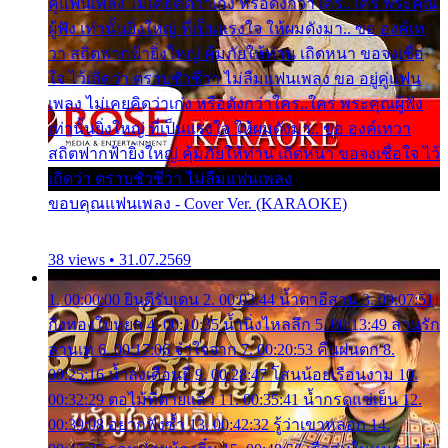
คู่แฟนเพลง ไม่เคยคิดว่าเก่ง หรือดังกว่าใคร..ใคร พระคุณ
ผู้ฟัง เท่านั้นยิ่งใหญ่ ที่เป็นแรงใจ ให้ผมดังมา.. ขอ องค์เท
วา สถิตฟากฟ้ายิ่งใหญ่ คุ้มภัยให้ท่าน เถิดหนา ขอจงเชื่อ
ใจ ไว้เถิดว่า ตราบชั่วชีวา ไม่ลืมแฟนเพลง ขอ อยู่คู่แฟน
เพลง ไม่เคยคิดว่าเก่ง หรือดังกว่าใคร..ใคร พระคุณผู้ฟัง
เท่านั้นยิ่งใหญ่ ที่เป็นแรงใจ ให้ผมดังมา.. ขอ องค์เทวา
สถิตฟากฟ้ายิ่งใหญ่ คุ้มภัยให้ท่าน เถิดหนา ขอจงเชื่อใจ ไว้
เถิดว่า ตราบชั่วชีวา ไม่ลืมแฟนเพลง
ขอบคุณแฟนเพลง - Cover Ver. (KARAOKE)
38 views • 31.07.2569
1. 00:00:00 ยินดีรับเดน 2. 00:03:44 น้ำตาอีสาน 3. 00:07:51
กิ่งทองใบหยก 4. 00:10:35 น้ำนิ่งไหลลึก 5. 00:13:49 ลานรัก
ลานเท 6. 00:17:06 จำใจจาก 7. 00:20:53 คืนฝนตก 8.
00:25:16 น้ำลงเดือนยี่ 9. 00:28:47 โสนน้อยเรือนงาม 10.
00:32:29 ตอไม้ที่ตายแล้ว 11. 00:35:41 น้ำกรดแช่เย็น 12.
00:39:08 อยากฟังซ้ำ 13. 00:42:32 รู้ว่าเขาหลอก 14.