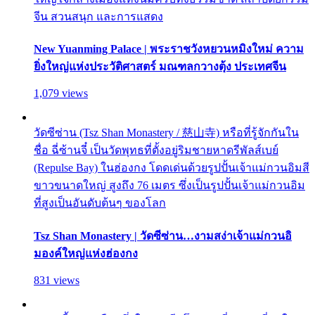
จีน สวนสนุก และการแสดง
New Yuanming Palace | พระราชวังหยวนหมิงใหม่ ความ
ยิ่งใหญ่แห่งประวัติศาสตร์ มณฑลกวางตุ้ง ประเทศจีน
1,079 views
วัดซีซ่าน (Tsz Shan Monastery / 慈山寺) หรือที่รู้จักกันใน
ชื่อ ฉี่ซ้านจี๋ เป็นวัดพุทธที่ตั้งอยู่ริมชายหาดรีพัลส์เบย์
(Repulse Bay) ในฮ่องกง โดดเด่นด้วยรูปปั้นเจ้าแม่กวนอิมสี
ขาวขนาดใหญ่ สูงถึง 76 เมตร ซึ่งเป็นรูปปั้นเจ้าแม่กวนอิม
ที่สูงเป็นอันดับต้นๆ ของโลก
Tsz Shan Monastery | วัดซีซ่าน…งามสง่าเจ้าแม่กวนอิ
มองค์ใหญ่แห่งฮ่องกง
831 views