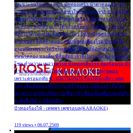
ออเซาะจนใจเบา สงสาร บัวทองเศร้า น้ำตาคลอเบ้า เฝ้า
อาลัย หนุ่มรูปหล่อหนีไกล หัวใจบัวทองระรวย บัวทองโศก
เพราะเป็นโรครักจาง ชีวิตเคว้งคว้าง เมื่อรักห่างร้างไกล
แม่ก็บอก พ่อก็สั่งจะรักใครสักครั้ง อย่าไปหวังความรวย
พลั้งไปใครจะช่วย ซื้อเปลมาไกว ให้ลูกบัวทอง เวรกรรม
ตามสนอง จึงเศร้าหมอง กลีบบัวทองต้องโรย บัวทองไม่
ตระหนัก เพราะไม่รักโคลนตม บัวทองท้องกลม เพราะลืม
ตมน้ำคลอง หลงลิ้น ที่สิ้นสัตย์ เจ้าจึงไม่ระมัด หลงกลิ่นลิ้น
โชย คำหวาน เขาวาดโรย บัวทองกลีบโรย ต้องร้อนรุม บัว
มาบานก่อนตูม ดุจไฟสุมร้อนรุมอุรา บัวทองผ่ายผอม
เพราะตรอมฤทัย ข้าวปลาไม่สนใจ ร้องไห้ลูกเดียว หยุด
โศก เสียเถิดทอง พักความเศร้าหมอง เถิดทองจ๋า ถึงใคร
เขาจะว่า ลูกเจ้าเกิดมา จะชื่อว่าไง พี่ขอเป็นเพื่อนปลอบใจ
จะตั้งชื่อให้ ว่าไอ้บังเอิญ
บัวทองร้องไห้ - เทพพร เพชรอุบล(KARAOKE)
119 views • 06.07.2569