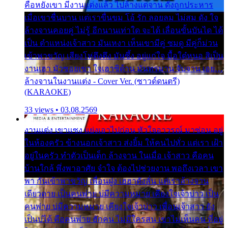
คือหยังเขา มีงานแต่งแล้ว ไปล้างแต่จาน ดั่งถูกประหาร
เมื่อเขาชื่นบาน แต่เราขื่นขม โอ้ รัก ลอยลม ไม่สม ดัง ใจ
ล้างจานคอยคู่ ไม่รู้ อีกนานเท่าใด จะได้ เลื่อนขั้นบันได ได้
เป็น ตำแหน่งเจ้าสาว มันเหงา เห็นเขามีคู่ ซมดู มีคู่ก็ม่วน
เข้าพาขวัญ เสียงโห่ตึงตึง มันซึ้ง อยู่แก่ใจ มื้อใด๋หนอ สิเป็น
งานเฮา มัวซอยเขา ใจเฮาซิด้าน มันทรมาน จับจาน เอย…
ล้างจานในงานแต่ง - Cover Ver. (ซาวด์ดนตรี)
(KARAOKE)
33 views • 03.08.2569
งานแต่ง เขาแซง แย่งเอาไปก่อน หัวใจอาวรณ์ มาซ่อน อยู่
ในห้องครัว ข้างนอกเจ้าสาว ส่งยิ้ม ให้คนไปทั่ว แต่เรา เฝ้า
อยู่ในครัว ทำตัวเป็นเด็ก ล้างจาน ในเมื่อ เจ้าสาว คือคน
บ้านใกล้ พึ่งพาอาศัย จำใจ ต้องไปช่วยงาน พอถึงเวลา เขา
พา กันเข้าพาขวัญ เพื่อนฝูง เฮฮาดังลั่น แต่เราล้างจาน
เดียวดาย เป็นคนพ่าย บ่มีความหมาย เคียงใจเจ้าบ่าว เป็น
คนพ่าย บ่มีความหมาย เคียงใจเจ้าบ่าว เพื่อนเจ้าสาว ยัง
เป็นบ่ได้ คือคนพ่าย ฮักคน ไม่มีใครสน เขาไม่เห็นคน ที่อยู่