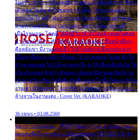
ในครัว เจ้าสาว ก็มัวแต่งตัว สวยเด่น นั่งเคียงเจ้าบ่าว ที่เขา
เฝ้าคอย ใจเต้น หัวใจของเรา ลำเค็ญ ใครจะมองเห็น
ความใน ใจ เศร้า มันร้าวระบม ต้องมาขื่นขม เศร้าตรม
ท่ามความสุขี ช่วยงานเขาแต่ง แต่เรา แล้งมาหลายปี
เมื่อไรหนอจะ โชคดี ได้มีพิธีวิวาห์ หัวใจหล้า คอยไปคอย
มา คือหน้าที่เก่า หัวใจหล้า คอยไปคอยมา คือหน้าที่เก่า
คือหยังเขา มีงานแต่งแล้ว ไปล้างแต่จาน ดั่งถูกประหาร
เมื่อเขาชื่นบาน แต่เราขื่นขม โอ้ รัก ลอยลม ไม่สม ดัง ใจ
ล้างจานคอยคู่ ไม่รู้ อีกนานเท่าใด จะได้ เลื่อนขั้นบันได ได้
เป็น ตำแหน่งเจ้าสาว มันเหงา เห็นเขามีคู่ ซมดู มีคู่ก็ม่วน
เข้าพาขวัญ เสียงโห่ตึงตึง มันซึ้ง อยู่แก่ใจ มื้อใด๋หนอ สิเป็น
งานเฮา มัวซอยเขา ใจเฮาซิด้าน มันทรมาน จับจาน เอย…
ล้างจานในงานแต่ง - Cover Ver. (KARAOKE)
36 views • 03.08.2569
ขอ กราบ ขอบคุณ.... ที่ได้รับไออุ่น การุณ จากแฟน เพลง
ผมแสนชื่นใจ หายวังเวง เมื่อแฟนเพลง ให้กำลังใจ น้ำใจ