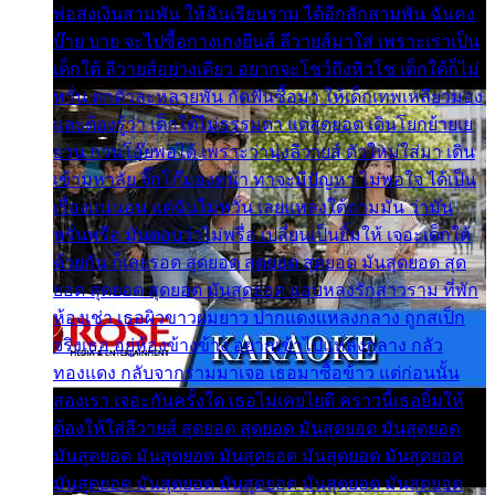
พ่อส่งเงินสามพัน ให้ฉันเรียนราม ได้อีกสักสามพัน ฉันคง
บ๊าย บาย จะไปซื้อกางเกงยีนส์ ลีวายส์มาใส่ เพราะเราเป็น
เด็กใต้ ลีวายส์อย่างเดียว อยากจะโชว์ถึงหิวโซ เด็กใต้ก็ไม่
หวั่น ตกตัวละหลายพัน กัดฟันซื้อมา ให้เด็กเทพเหลียวมอง
และต้องรู้ว่า เด็กใต้ไม่ธรรมดา แต่สุดยอด เดินโยกย้ายเย
ยวน กวนโอ๊ยพอได้ เพราะว่านุ่งลีวายส์ ตัวใหม่ใส่มา เดิน
เข้ามหาลัย จิ๊กโก๊มองหน้า ท่าจะมีปัญหา ไม่พอใจ ได้เป็น
เรื่องแน่นอน แต่ฉันไม่หวั่น เลยแหลงใต้ถามมัน ว่ามัน
พรั่นพรือ มันตอบว่าไม่พรื่อ เปลี่ยนเป็นยิ้มให้ เจอะเด็กใต้
ด้วยกัน ก็เลยรอด สุดยอด สุดยอด สุดยอด มันสุดยอด สุด
ยอด สุดยอด สุดยอด มันสุดยอด แอบหลงรักสาวราม ที่พัก
ห้องเช่า เธอผิวขาวผมยาว ปากแดงแหลงกลาง ถูกสเป็ก
จริงเธอ อยู่ห้องข้างข้าง อยากเข้าไปแหลงกลาง กลัว
ทองแดง กลับจากรามมาเจอ เธอมาซื้อข้าว แต่ก่อนนั้น
สองเรา เจอะกันครั้งใด เธอไม่เคยไยดี คราวนี้เธอยิ้มให้
ต้องให้ใส่ลีวายส์ สุดยอด สุดยอด มันสุดยอด มันสุดยอด
มันสุดยอด มันสุดยอด มันสุดยอด มันสุดยอด มันสุดยอด
มันสุดยอด มันสุดยอด มันสุดยอด มันสุดยอด มันสุดยอด