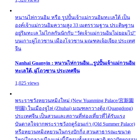
หนานไห่กวนอิม หรือ รูปปั้นเจ้าแม่กวนอิมทะเลใต้ เป็น
องค์เจ้าแม่กวนอิมความสูง 33 เมตรรวมฐาน ประดิษฐาน
อยู่ริมทะเล ไม่ไกลกันนักกับ “วัดเจ้าแม่กวนอิมไม่ยอมไป”
บนเกาะผู่โถวซาน เมืองโจวซาน มณฑลเจ้อเจียง ประเทศ
จีน
Nanhai Guanyin : หนานไห่กวนอิม...รูปปั้นเจ้าแม่กวนอิม
ทะเลใต้, ผู่โถวซาน ประเทศจีน
1,025 views
พระราชวังหยวนหมิงใหม่ (New Yuanming Palace/宮新園
明園) ในเมืองจูไห่ (Zhuhai) มณฑลกวางตุ้ง (Quangdong)
ประเทศจีน เป็นสวนและสถานที่ท่องเที่ยวที่ได้รับแรง
บันดาลใจจากพระราชวังฤดูร้อนเก่า (Old Summer Palace)
หรือหยวนหมิงหยวนในกรุงปักกิ่ง สวนสาธารณะขนาด
ใหญ่ใจกลางเมืองแห่งนี้มีครบทั้งธรรมชาติ สถาปัตยกรรม