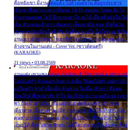
คือหยังเขา มีงานแต่งแล้ว ไปล้างแต่จาน ดั่งถูกประหาร
เมื่อเขาชื่นบาน แต่เราขื่นขม โอ้ รัก ลอยลม ไม่สม ดัง ใจ
ล้างจานคอยคู่ ไม่รู้ อีกนานเท่าใด จะได้ เลื่อนขั้นบันได ได้
เป็น ตำแหน่งเจ้าสาว มันเหงา เห็นเขามีคู่ ซมดู มีคู่ก็ม่วน
เข้าพาขวัญ เสียงโห่ตึงตึง มันซึ้ง อยู่แก่ใจ มื้อใด๋หนอ สิเป็น
งานเฮา มัวซอยเขา ใจเฮาซิด้าน มันทรมาน จับจาน เอย…
ล้างจานในงานแต่ง - Cover Ver. (ซาวด์ดนตรี)
(KARAOKE)
21 views • 03.08.2569
งานแต่ง เขาแซง แย่งเอาไปก่อน หัวใจอาวรณ์ มาซ่อน อยู่
ในห้องครัว ข้างนอกเจ้าสาว ส่งยิ้ม ให้คนไปทั่ว แต่เรา เฝ้า
อยู่ในครัว ทำตัวเป็นเด็ก ล้างจาน ในเมื่อ เจ้าสาว คือคน
บ้านใกล้ พึ่งพาอาศัย จำใจ ต้องไปช่วยงาน พอถึงเวลา เขา
พา กันเข้าพาขวัญ เพื่อนฝูง เฮฮาดังลั่น แต่เราล้างจาน
เดียวดาย เป็นคนพ่าย บ่มีความหมาย เคียงใจเจ้าบ่าว เป็น
คนพ่าย บ่มีความหมาย เคียงใจเจ้าบ่าว เพื่อนเจ้าสาว ยัง
เป็นบ่ได้ คือคนพ่าย ฮักคน ไม่มีใครสน เขาไม่เห็นคน ที่อยู่