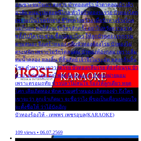
ออเซาะจนใจเบา สงสาร บัวทองเศร้า น้ำตาคลอเบ้า เฝ้า
อาลัย หนุ่มรูปหล่อหนีไกล หัวใจบัวทองระรวย บัวทองโศก
เพราะเป็นโรครักจาง ชีวิตเคว้งคว้าง เมื่อรักห่างร้างไกล
แม่ก็บอก พ่อก็สั่งจะรักใครสักครั้ง อย่าไปหวังความรวย
พลั้งไปใครจะช่วย ซื้อเปลมาไกว ให้ลูกบัวทอง เวรกรรม
ตามสนอง จึงเศร้าหมอง กลีบบัวทองต้องโรย บัวทองไม่
ตระหนัก เพราะไม่รักโคลนตม บัวทองท้องกลม เพราะลืม
ตมน้ำคลอง หลงลิ้น ที่สิ้นสัตย์ เจ้าจึงไม่ระมัด หลงกลิ่นลิ้น
โชย คำหวาน เขาวาดโรย บัวทองกลีบโรย ต้องร้อนรุม บัว
มาบานก่อนตูม ดุจไฟสุมร้อนรุมอุรา บัวทองผ่ายผอม
เพราะตรอมฤทัย ข้าวปลาไม่สนใจ ร้องไห้ลูกเดียว หยุด
โศก เสียเถิดทอง พักความเศร้าหมอง เถิดทองจ๋า ถึงใคร
เขาจะว่า ลูกเจ้าเกิดมา จะชื่อว่าไง พี่ขอเป็นเพื่อนปลอบใจ
จะตั้งชื่อให้ ว่าไอ้บังเอิญ
บัวทองร้องไห้ - เทพพร เพชรอุบล(KARAOKE)
109 views • 06.07.2569