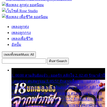
เพลงลูกทุ่ง
เพลงลูกกรุง
เพลงเพื่อชีวิต
อัลบั้ม
เพลงทั้งหมด
Music All
ค้นหา
Search
1. 00:00 สามสิบยังแจ๋ว - ยอดรัก สลักใจ 2. 02:49 รักมาห้าปี
- ศรเพชร ศรสุพรรณ 3. 05:57 รักสาวเสื้อลาย - แสงสุรีย์
รุ่งโรจน์ 4. 09:51 รักสะท้านดินสะเทือน - ยอดรัก สลักใจ 5.
12:23 มอเตอร์ไซค์ทำหล่น - ศรเพชร ศรสุพรรณ 6. 14:49
หิ้วกระเป๋า - แสงสุรีย์ รุ่งโรจน์ 7. 17:57 รักเผื่อเลือก - ยอด
รัก สลักใจ 8. 21:21 น้ำตาไอ้หนุ่ม - ศรเพชร ศรสุพรรณ 9.