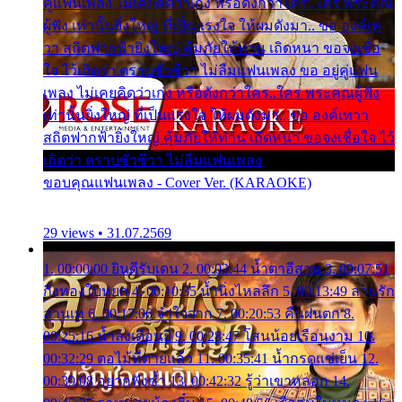
คู่แฟนเพลง ไม่เคยคิดว่าเก่ง หรือดังกว่าใคร..ใคร พระคุณ
ผู้ฟัง เท่านั้นยิ่งใหญ่ ที่เป็นแรงใจ ให้ผมดังมา.. ขอ องค์เท
วา สถิตฟากฟ้ายิ่งใหญ่ คุ้มภัยให้ท่าน เถิดหนา ขอจงเชื่อ
ใจ ไว้เถิดว่า ตราบชั่วชีวา ไม่ลืมแฟนเพลง ขอ อยู่คู่แฟน
เพลง ไม่เคยคิดว่าเก่ง หรือดังกว่าใคร..ใคร พระคุณผู้ฟัง
เท่านั้นยิ่งใหญ่ ที่เป็นแรงใจ ให้ผมดังมา.. ขอ องค์เทวา
สถิตฟากฟ้ายิ่งใหญ่ คุ้มภัยให้ท่าน เถิดหนา ขอจงเชื่อใจ ไว้
เถิดว่า ตราบชั่วชีวา ไม่ลืมแฟนเพลง
ขอบคุณแฟนเพลง - Cover Ver. (KARAOKE)
29 views • 31.07.2569
1. 00:00:00 ยินดีรับเดน 2. 00:03:44 น้ำตาอีสาน 3. 00:07:51
กิ่งทองใบหยก 4. 00:10:35 น้ำนิ่งไหลลึก 5. 00:13:49 ลานรัก
ลานเท 6. 00:17:06 จำใจจาก 7. 00:20:53 คืนฝนตก 8.
00:25:16 น้ำลงเดือนยี่ 9. 00:28:47 โสนน้อยเรือนงาม 10.
00:32:29 ตอไม้ที่ตายแล้ว 11. 00:35:41 น้ำกรดแช่เย็น 12.
00:39:08 อยากฟังซ้ำ 13. 00:42:32 รู้ว่าเขาหลอก 14.