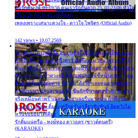
ขอรักคืน 24. 01:19:56 คนเรารักกันยาก 25. 01:23:06 หัวใจ
เถื่อน 26. 01:26:45 อยู่เพื่อลูก
เพลงเพราะเสนาะดวงใจ - ดาวใจ ไพจิตร (Official Audio)
142 views • 10.07.2569
ไม่เคยรักใครแน่หรือ อยากเชื่อถือก็ไม่กล้า ติ๋มใช่คนสวย
ตรึงใจ ติ๋มใช่งามซึ้งตรึงตรา พี่หรือจะมาหมายร่วมชีวี ก็
คนเขาลืออื้อฉาว ว่าสาวๆรุมตอมพี่ ติ๋มอยากรับรักเหมือน
กัน แต่หวั่นจะช้ำดวงฤดี กลัวแฟนของพี่ชี้หน้าด่าทอ ก็คน
ชื่อต๋อยต้อยตุ้มตุ๋ยต่าย พี่ยังลืมได้ง่ายๆเลยหนอ แค่ตัวเรา
สาวบ้านนา แสนจะซอมซ่อ ขืนรักขืนรอคงช้ำสักวัน ถ้า
จริงเหมือนคำพร่ำเฉลย พี่อย่าเฉยรีบมาหมั้น ถ้าพี่สู่ขอ
ตามธรรมเนียม ติ๋มจะเตรียมรับเกลียวสัมพันธ์ ผิดหวังไม่
หวั่นขอยอมได้เคียง
รักติ๋มแน่หรือ - หงษ์ทอง ดาวอุดร (ซาวด์ดนตรี)
(KARAOKE)