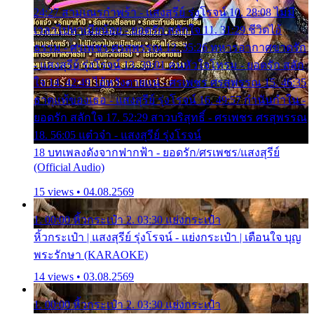
24:27 สามเณรกำพร้า - แสงสุรีย์ รุ่งโรจน์ 10. 28:08 ไม่มี
เวลาไปหาเมียน้อย - ยอดรัก สลักใจ 11. 31:29 ชีวิตไอ้
ธรรม - ศรเพชร ศรสุพรรณ 12. 35:26 ทหารอากาศขาดรัก
- แสงสุรีย์ รุ่งโรจน์ 13. 39:01 คนหัวใจโทรม - ยอดรัก สลัก
ใจ 14. 42:49 ไอ้หวังตายแน่ - ศรเพชร ศรสุพรรณ 15. 46:35
ธาตุแท้ของเธอ - แสงสุรีย์ รุ่งโรจน์ 16. 49:57 กำนันกำใน -
ยอดรัก สลักใจ 17. 52:29 สาวบริสุทธิ์ - ศรเพชร ศรสุพรรณ
18. 56:05 แต๋วจ๋า - แสงสุรีย์ รุ่งโรจน์
18 บทเพลงดังจากฟากฟ้า - ยอดรัก/ศรเพชร/แสงสุรีย์
(Official Audio)
15 views • 04.08.2569
1. 00:00 หิ้วกระเป๋า 2. 03:30 แย่งกระเป๋า
หิ้วกระเป๋า | แสงสุรีย์ รุ่งโรจน์ - แย่งกระเป๋า | เตือนใจ บุญ
พระรักษา (KARAOKE)
14 views • 03.08.2569
1. 00:00 หิ้วกระเป๋า 2. 03:30 แย่งกระเป๋า