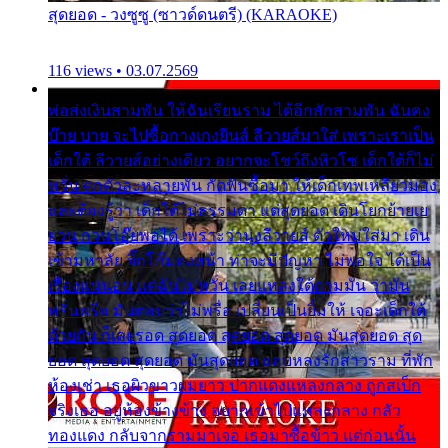
สุดยอด - วงซูซู (ซาวด์ดนตรี) (KARAOKE)
116 views • 03.07.2569
พ่อส่งเงินสามพัน ให้ฉันเรียนราม ได้อีกสักสามพัน ฉันคง
บ๊าย บาย จะไปซื้อกางเกงยีนส์ ลีวายส์มาใส่ เพราะเราเป็น
เด็กใต้ ลีวายส์อย่างเดียว อยากจะโชว์ถึงหิวโซ เด็กใต้ก็ไม่
หวั่น ตกตัวละหลายพัน กัดฟันซื้อมา ให้เด็กเทพเหลียวมอง
และต้องรู้ว่า เด็กใต้ไม่ธรรมดา แต่สุดยอด เดินโยกย้ายเย
ยวน กวนโอ๊ยพอได้ เพราะว่านุ่งลีวายส์ ตัวใหม่ใส่มา เดิน
เข้ามหาลัย จิ๊กโก๊มองหน้า ท่าจะมีปัญหา ไม่พอใจ ได้เป็น
เรื่องแน่นอน แต่ฉันไม่หวั่น เลยแหลงใต้ถามมัน ว่ามัน
พรั่นพรือ มันตอบว่าไม่พรื่อ เปลี่ยนเป็นยิ้มให้ เจอะเด็กใต้
ด้วยกัน ก็เลยรอด สุดยอด สุดยอด สุดยอด มันสุดยอด สุด
ยอด สุดยอด สุดยอด มันสุดยอด แอบหลงรักสาวราม ที่พัก
ห้องเช่า เธอผิวขาวผมยาว ปากแดงแหลงกลาง ถูกสเป็ก
จริงเธอ อยู่ห้องข้างข้าง อยากเข้าไปแหลงกลาง กลัว
ทองแดง กลับจากรามมาเจอ เธอมาซื้อข้าว แต่ก่อนนั้น