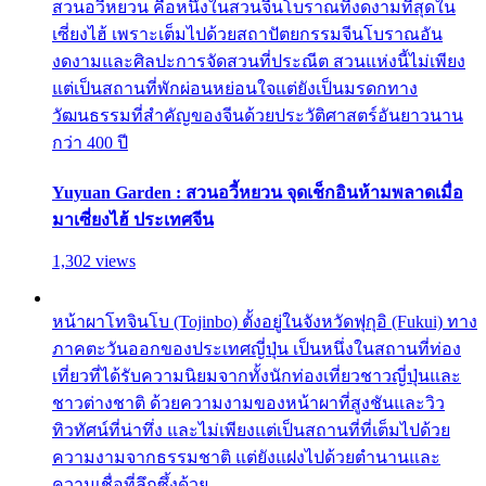
สวนอวี้หยวน คือหนึ่งในสวนจีนโบราณที่งดงามที่สุดใน
เซี่ยงไฮ้ เพราะเต็มไปด้วยสถาปัตยกรรมจีนโบราณอัน
งดงามและศิลปะการจัดสวนที่ประณีต สวนแห่งนี้ไม่เพียง
แต่เป็นสถานที่พักผ่อนหย่อนใจแต่ยังเป็นมรดกทาง
วัฒนธรรมที่สำคัญของจีนด้วยประวัติศาสตร์อันยาวนาน
กว่า 400 ปี
Yuyuan Garden : สวนอวี้หยวน จุดเช็กอินห้ามพลาดเมื่อ
มาเซี่ยงไฮ้ ประเทศจีน
1,302 views
หน้าผาโทจินโบ (Tojinbo) ตั้งอยู่ในจังหวัดฟุกุอิ (Fukui) ทาง
ภาคตะวันออกของประเทศญี่ปุ่น เป็นหนึ่งในสถานที่ท่อง
เที่ยวที่ได้รับความนิยมจากทั้งนักท่องเที่ยวชาวญี่ปุ่นและ
ชาวต่างชาติ ด้วยความงามของหน้าผาที่สูงชันและวิว
ทิวทัศน์ที่น่าทึ่ง และไม่เพียงแต่เป็นสถานที่ที่เต็มไปด้วย
ความงามจากธรรมชาติ แต่ยังแฝงไปด้วยตำนานและ
ความเชื่อที่ลึกซึ้งด้วย