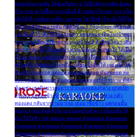
พ่อส่งเงินสามพัน ให้ฉันเรียนราม ได้อีกสักสามพัน ฉันคง
บ๊าย บาย จะไปซื้อกางเกงยีนส์ ลีวายส์มาใส่ เพราะเราเป็น
เด็กใต้ ลีวายส์อย่างเดียว อยากจะโชว์ถึงหิวโซ เด็กใต้ก็ไม่
หวั่น ตกตัวละหลายพัน กัดฟันซื้อมา ให้เด็กเทพเหลียวมอง
และต้องรู้ว่า เด็กใต้ไม่ธรรมดา แต่สุดยอด เดินโยกย้ายเย
ยวน กวนโอ๊ยพอได้ เพราะว่านุ่งลีวายส์ ตัวใหม่ใส่มา เดิน
เข้ามหาลัย จิ๊กโก๊มองหน้า ท่าจะมีปัญหา ไม่พอใจ ได้เป็น
เรื่องแน่นอน แต่ฉันไม่หวั่น เลยแหลงใต้ถามมัน ว่ามัน
พรั่นพรือ มันตอบว่าไม่พรื่อ เปลี่ยนเป็นยิ้มให้ เจอะเด็กใต้
ด้วยกัน ก็เลยรอด สุดยอด สุดยอด สุดยอด มันสุดยอด สุด
ยอด สุดยอด สุดยอด มันสุดยอด แอบหลงรักสาวราม ที่พัก
ห้องเช่า เธอผิวขาวผมยาว ปากแดงแหลงกลาง ถูกสเป็ก
จริงเธอ อยู่ห้องข้างข้าง อยากเข้าไปแหลงกลาง กลัว
ทองแดง กลับจากรามมาเจอ เธอมาซื้อข้าว แต่ก่อนนั้น
สองเรา เจอะกันครั้งใด เธอไม่เคยไยดี คราวนี้เธอยิ้มให้
ต้องให้ใส่ลีวายส์ สุดยอด สุดยอด มันสุดยอด มันสุดยอด
มันสุดยอด มันสุดยอด มันสุดยอด มันสุดยอด มันสุดยอด
มันสุดยอด มันสุดยอด มันสุดยอด มันสุดยอด มันสุดยอด