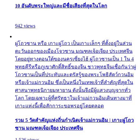
10 อันดับพระใหญ่และมีชื่อเสียงที่สุดในโลก
942 views
ผู่โถวซาน หรือ เกาะผู่โถว เป็นเกาะเล็กๆ ที่ตั้งอยู่ในส่วน
ตะวันออกของเมืองโจวซาน มณฑลเจ้อเจียง ประเทศจีน
โดยอยู่ทางตอนใต้ของนครเซี่ยงไฮ้ ผู่โถวซานเป็น 1 ใน 4
พุทธคีรีหรือภูเขาศักดิ์สิทธิ์ของจีน ชาวพุทธจีนเชื่อกันว่าผู่
โถวซานเป็นที่ประทับและตรัสรู้ของพระโพธิสัตว์กวนอิม
หรือเจ้าแม่กวนอิม ซึ่งเป็นหนึ่งในเทพเจ้าที่สำคัญที่สุดใน
ศาสนาพุทธนิกายมหายาน ดังนั้นจึงมีผู้แสวงบุญจากทั่ว
โลก โดยเฉพาะผู้ที่ศรัทธาในเจ้าแม่กวนอิมเดินทางมาที่
เกาะแห่งนี้เพื่อสักการะขอพรอยู่โดยตลอด
รวม 5 วัดสำคัญแห่งถิ่นกำเนิดเจ้าแม่กวนอิม | เกาะผู่โถว
ซาน มณฑลเจ้อเจียง ประเทศจีน
1,526 views