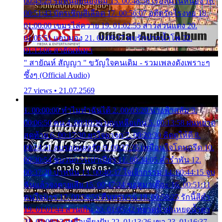
00:45:25 รอหน่อยน้องติ๋ม 15. 00:48:56 เรือล่มในหนอง 16.
00:51:43 บัตรเชิญสีเลือด 17. 00:56:07 อดีตรักโรงทอ 18.
01:00:00 เขมรไล่ควาย 19. 01:02:55 สาวสวนแตง 20.
01:05:51 แอบมอง 21. 01:09:27 พบรักปากน้ำโพ 22.
01:13:06 สายัณห์เมา
" สายัณห์ สัญญา " ขวัญใจคนเดิม - รวมเพลงดังเพราะๆ
ซึ้งๆ (Official Audio)
27 views • 21.07.2569
1. 00:00:00 ทำไมทำฉันได้ 2. 00:03:20 นางฟ้าสลัม 3.
00:06:50 คน 4. 00:10:36 บุญเหลือเกิน 5. 00:13:58 ฝนหยาด
สุดท้าย 6. 00:17:30 ยาใจยาจก 7. 00:20:30 คิดดูให้ดี 8.
00:24:21 ลบรอยแผลรัก 9. 00:27:35 เหมือนใจโดนกรีด 10.
00:30:54 ขบวนการเปาเปียว 11. 00:34:05 คำรำพัน 12.
00:37:20 ปาหนัน 13. 00:40:37 ใจเจ้ากรรม 14. 00:44:15 จูบ
ฉันแล้วจงตายเสีย 15. 00:47:24 ขอสูมาเต๊อะ 16. 00:51:11
คนใจมาร 17. 00:54:50 คืนทรมาน 18. 00:58:25 รักนี้สีดำ
19. 01:01:44 ส่วนเกิน 20. 01:05:42 หยาดน้ำฝนหยดน้ำตา
21. 01:09:13 เหลือเพียงฝัน 22. 01:13:26 เขา 23. 01:16:37