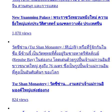
จีน สวนสนุก และการแสดง
New Yuanming Palace | พระราชวังหยวนหมิงใหม่ ความ
ยิ่งใหญ่แห่งประวัติศาสตร์ มณฑลกวางตุ้ง ประเทศจีน
1,070 views
วัดซีซ่าน (Tsz Shan Monastery / 慈山寺) หรือที่รู้จักกันใน
ชื่อ ฉี่ซ้านจี๋ เป็นวัดพุทธที่ตั้งอยู่ริมชายหาดรีพัลส์เบย์
(Repulse Bay) ในฮ่องกง โดดเด่นด้วยรูปปั้นเจ้าแม่กวนอิมสี
ขาวขนาดใหญ่ สูงถึง 76 เมตร ซึ่งเป็นรูปปั้นเจ้าแม่กวนอิม
ที่สูงเป็นอันดับต้นๆ ของโลก
Tsz Shan Monastery | วัดซีซ่าน…งามสง่าเจ้าแม่กวนอิ
มองค์ใหญ่แห่งฮ่องกง
824 views