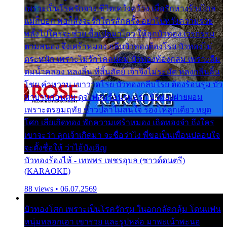
เพราะเป็นโรครักจาง ชีวิตเคว้งคว้าง เมื่อรักห่างร้างไกล
แม่ก็บอก พ่อก็สั่งจะรักใครสักครั้ง อย่าไปหวังความรวย
พลั้งไปใครจะช่วย ซื้อเปลมาไกว ให้ลูกบัวทอง เวรกรรม
ตามสนอง จึงเศร้าหมอง กลีบบัวทองต้องโรย บัวทองไม่
ตระหนัก เพราะไม่รักโคลนตม บัวทองท้องกลม เพราะลืม
ตมน้ำคลอง หลงลิ้น ที่สิ้นสัตย์ เจ้าจึงไม่ระมัด หลงกลิ่นลิ้น
โชย คำหวาน เขาวาดโรย บัวทองกลีบโรย ต้องร้อนรุม บัว
มาบานก่อนตูม ดุจไฟสุมร้อนรุมอุรา บัวทองผ่ายผอม
เพราะตรอมฤทัย ข้าวปลาไม่สนใจ ร้องไห้ลูกเดียว หยุด
โศก เสียเถิดทอง พักความเศร้าหมอง เถิดทองจ๋า ถึงใคร
เขาจะว่า ลูกเจ้าเกิดมา จะชื่อว่าไง พี่ขอเป็นเพื่อนปลอบใจ
จะตั้งชื่อให้ ว่าไอ้บังเอิญ
บัวทองร้องไห้ - เทพพร เพชรอุบล (ซาวด์ดนตรี)
(KARAOKE)
88 views • 06.07.2569
บัวทองโศก เพราะเป็นโรครักรุม ในอกกลัดกลุ้ม โดนแฟน
หนุ่มหลอกเอา เขารวย และรูปหล่อ มาพะเน้าพะนอ