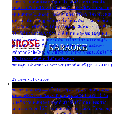
ไมตรี จากแฟนเพลง ทุกทุกที่ ปราณีหลั่งไหล ผมขอฝาก
นาม ยอดรักเอาไว้ โปรดเป็นแรงใจ อย่างนี้เรื่อยไป ขอ อยู่
คู่แฟนเพลง ไม่เคยคิดว่าเก่ง หรือดังกว่าใคร..ใคร พระคุณ
ผู้ฟัง เท่านั้นยิ่งใหญ่ ที่เป็นแรงใจ ให้ผมดังมา.. ขอ องค์เท
วา สถิตฟากฟ้ายิ่งใหญ่ คุ้มภัยให้ท่าน เถิดหนา ขอจงเชื่อ
ใจ ไว้เถิดว่า ตราบชั่วชีวา ไม่ลืมแฟนเพลง ขอ อยู่คู่แฟน
เพลง ไม่เคยคิดว่าเก่ง หรือดังกว่าใคร..ใคร พระคุณผู้ฟัง
เท่านั้นยิ่งใหญ่ ที่เป็นแรงใจ ให้ผมดังมา.. ขอ องค์เทวา
สถิตฟากฟ้ายิ่งใหญ่ คุ้มภัยให้ท่าน เถิดหนา ขอจงเชื่อใจ ไว้
เถิดว่า ตราบชั่วชีวา ไม่ลืมแฟนเพลง
ขอบคุณแฟนเพลง - Cover Ver. (ซาวด์ดนตรี) (KARAOKE)
29 views • 31.07.2569
ขอ กราบ ขอบคุณ.... ที่ได้รับไออุ่น การุณ จากแฟน เพลง
ผมแสนชื่นใจ หายวังเวง เมื่อแฟนเพลง ให้กำลังใจ น้ำใจ
ไมตรี จากแฟนเพลง ทุกทุกที่ ปราณีหลั่งไหล ผมขอฝาก
นาม ยอดรักเอาไว้ โปรดเป็นแรงใจ อย่างนี้เรื่อยไป ขอ อยู่