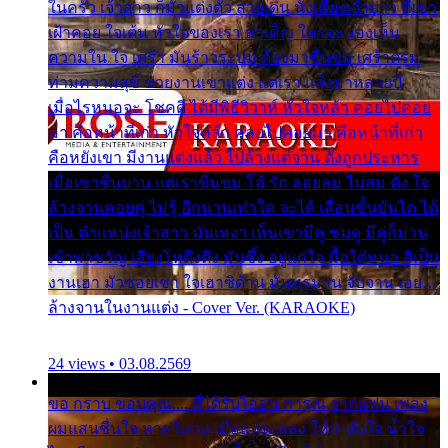
ในครัว เจ้าสาว ก็มัวแต่งตัว สวยเด่น นั่งเคียงเจ้าบ่าว ที่เขา
เฝ้าคอย ใจเต้น หัวใจของเรา ลำเค็ญ ใครจะมองเห็น
ความใน ใจ เศร้า มันร้าวระบม ต้องมาขื่นขม เศร้าตรม
ท่ามความสุขี ช่วยงานเขาแต่ง แต่เรา แล้งมาหลายปี
เมื่อไรหนอจะ โชคดี ได้มีพิธีวิวาห์ หัวใจหล้า คอยไปคอย
มา คือหน้าที่เก่า หัวใจหล้า คอยไปคอยมา คือหน้าที่เก่า
คือหยังเขา มีงานแต่งแล้ว ไปล้างแต่จาน ดั่งถูกประหาร
เมื่อเขาชื่นบาน แต่เราขื่นขม โอ้ รัก ลอยลม ไม่สม ดัง ใจ
ล้างจานคอยคู่ ไม่รู้ อีกนานเท่าใด จะได้ เลื่อนขั้นบันได ได้
เป็น ตำแหน่งเจ้าสาว มันเหงา เห็นเขามีคู่ ซมดู มีคู่ก็ม่วน
เข้าพาขวัญ เสียงโห่ตึงตึง มันซึ้ง อยู่แก่ใจ มื้อใด๋หนอ สิเป็น
งานเฮา มัวซอยเขา ใจเฮาซิด้าน มันทรมาน จับจาน เอย…
ล้างจานในงานแต่ง - Cover Ver. (KARAOKE)
24 views • 03.08.2569
ขอ กราบ ขอบคุณ.... ที่ได้รับไออุ่น การุณ จากแฟน เพลง
ผมแสนชื่นใจ หายวังเวง เมื่อแฟนเพลง ให้กำลังใจ น้ำใจ