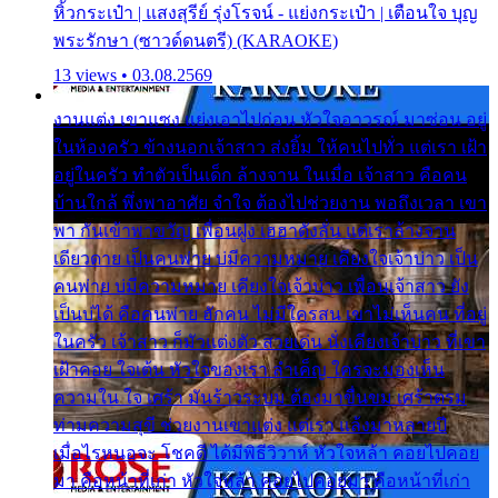
หิ้วกระเป๋า | แสงสุรีย์ รุ่งโรจน์ - แย่งกระเป๋า | เตือนใจ บุญ
พระรักษา (ซาวด์ดนตรี) (KARAOKE)
13 views • 03.08.2569
งานแต่ง เขาแซง แย่งเอาไปก่อน หัวใจอาวรณ์ มาซ่อน อยู่
ในห้องครัว ข้างนอกเจ้าสาว ส่งยิ้ม ให้คนไปทั่ว แต่เรา เฝ้า
อยู่ในครัว ทำตัวเป็นเด็ก ล้างจาน ในเมื่อ เจ้าสาว คือคน
บ้านใกล้ พึ่งพาอาศัย จำใจ ต้องไปช่วยงาน พอถึงเวลา เขา
พา กันเข้าพาขวัญ เพื่อนฝูง เฮฮาดังลั่น แต่เราล้างจาน
เดียวดาย เป็นคนพ่าย บ่มีความหมาย เคียงใจเจ้าบ่าว เป็น
คนพ่าย บ่มีความหมาย เคียงใจเจ้าบ่าว เพื่อนเจ้าสาว ยัง
เป็นบ่ได้ คือคนพ่าย ฮักคน ไม่มีใครสน เขาไม่เห็นคน ที่อยู่
ในครัว เจ้าสาว ก็มัวแต่งตัว สวยเด่น นั่งเคียงเจ้าบ่าว ที่เขา
เฝ้าคอย ใจเต้น หัวใจของเรา ลำเค็ญ ใครจะมองเห็น
ความใน ใจ เศร้า มันร้าวระบม ต้องมาขื่นขม เศร้าตรม
ท่ามความสุขี ช่วยงานเขาแต่ง แต่เรา แล้งมาหลายปี
เมื่อไรหนอจะ โชคดี ได้มีพิธีวิวาห์ หัวใจหล้า คอยไปคอย
มา คือหน้าที่เก่า หัวใจหล้า คอยไปคอยมา คือหน้าที่เก่า