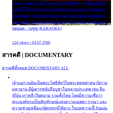
สองเรา เจอะกันครั้งใด เธอไม่เคยไยดี คราวนี้เธอยิ้มให้
ต้องให้ใส่ลีวายส์ สุดยอด สุดยอด มันสุดยอด มันสุดยอด
มันสุดยอด มันสุดยอด มันสุดยอด มันสุดยอด มันสุดยอด
มันสุดยอด มันสุดยอด มันสุดยอด มันสุดยอด มันสุดยอด
สุดยอด - วงซูซู (KARAOKE)
124 views • 03.07.2569
สารคดี
|
DOCUMENTARY
สารคดีทั้งหมด
DOCUMENTARY ALL
เจ้าแม่กวนอิมเป็นพระโพธิสัตว์ในพระพุทธศาสนานิกาย
มหายาน มีผู้เคารพนับถือบูชาในหลายประเทศ เช่น จีน
ญี่ปุ่น เกาหลี เวียดนาม รวมทั้งไทย โดยมีความเชื่อว่า
พระองค์ทรงเป็นสัญลักษณ์แห่งความเมตตา กรุณา และ
ความช่วยเหลือแก่ผู้ตกทุกข์ได้ยาก ในบทความนี้ Palanla