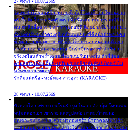
27 views • 10.07.2569
ไม่เคยรักใครแน่หรือ อยากเชื่อถือก็ไม่กล้า ติ๋มใช่คนสวย
ตรึงใจ ติ๋มใช่งามซึ้งตรึงตรา พี่หรือจะมาหมายร่วมชีวี ก็
คนเขาลืออื้อฉาว ว่าสาวๆรุมตอมพี่ ติ๋มอยากรับรักเหมือน
กัน แต่หวั่นจะช้ำดวงฤดี กลัวแฟนของพี่ชี้หน้าด่าทอ ก็คน
ชื่อต๋อยต้อยตุ้มตุ๋ยต่าย พี่ยังลืมได้ง่ายๆเลยหนอ แค่ตัวเรา
สาวบ้านนา แสนจะซอมซ่อ ขืนรักขืนรอคงช้ำสักวัน ถ้า
จริงเหมือนคำพร่ำเฉลย พี่อย่าเฉยรีบมาหมั้น ถ้าพี่สู่ขอ
ตามธรรมเนียม ติ๋มจะเตรียมรับเกลียวสัมพันธ์ ผิดหวังไม่
หวั่นขอยอมได้เคียง
รักติ๋มแน่หรือ - หงษ์ทอง ดาวอุดร (KARAOKE)
28 views • 10.07.2569
บัวทองโศก เพราะเป็นโรครักรุม ในอกกลัดกลุ้ม โดนแฟน
หนุ่มหลอกเอา เขารวย และรูปหล่อ มาพะเน้าพะนอ
ออเซาะจนใจเบา สงสาร บัวทองเศร้า น้ำตาคลอเบ้า เฝ้า
อาลัย หนุ่มรูปหล่อหนีไกล หัวใจบัวทองระรวย บัวทองโศก