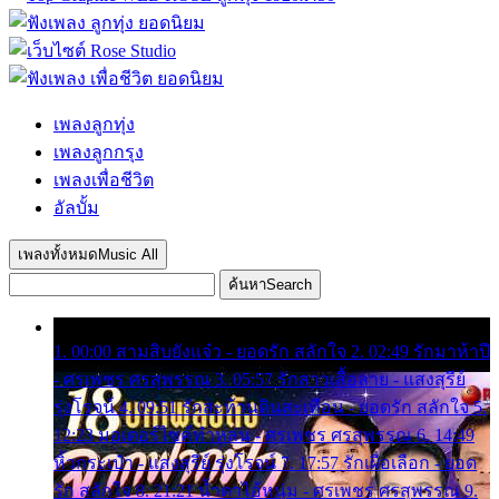
เพลงลูกทุ่ง
เพลงลูกกรุง
เพลงเพื่อชีวิต
อัลบั้ม
เพลงทั้งหมด
Music All
ค้นหา
Search
1. 00:00 สามสิบยังแจ๋ว - ยอดรัก สลักใจ 2. 02:49 รักมาห้าปี
- ศรเพชร ศรสุพรรณ 3. 05:57 รักสาวเสื้อลาย - แสงสุรีย์
รุ่งโรจน์ 4. 09:51 รักสะท้านดินสะเทือน - ยอดรัก สลักใจ 5.
12:23 มอเตอร์ไซค์ทำหล่น - ศรเพชร ศรสุพรรณ 6. 14:49
หิ้วกระเป๋า - แสงสุรีย์ รุ่งโรจน์ 7. 17:57 รักเผื่อเลือก - ยอด
รัก สลักใจ 8. 21:21 น้ำตาไอ้หนุ่ม - ศรเพชร ศรสุพรรณ 9.