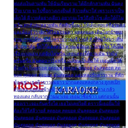
พ่อส่งเงินสามพัน ให้ฉันเรียนราม ได้อีกสักสามพัน ฉันคง
บ๊าย บาย จะไปซื้อกางเกงยีนส์ ลีวายส์มาใส่ เพราะเราเป็น
เด็กใต้ ลีวายส์อย่างเดียว อยากจะโชว์ถึงหิวโซ เด็กใต้ก็ไม่
หวั่น ตกตัวละหลายพัน กัดฟันซื้อมา ให้เด็กเทพเหลียวมอง
และต้องรู้ว่า เด็กใต้ไม่ธรรมดา แต่สุดยอด เดินโยกย้ายเย
ยวน กวนโอ๊ยพอได้ เพราะว่านุ่งลีวายส์ ตัวใหม่ใส่มา เดิน
เข้ามหาลัย จิ๊กโก๊มองหน้า ท่าจะมีปัญหา ไม่พอใจ ได้เป็น
เรื่องแน่นอน แต่ฉันไม่หวั่น เลยแหลงใต้ถามมัน ว่ามัน
พรั่นพรือ มันตอบว่าไม่พรื่อ เปลี่ยนเป็นยิ้มให้ เจอะเด็กใต้
ด้วยกัน ก็เลยรอด สุดยอด สุดยอด สุดยอด มันสุดยอด สุด
ยอด สุดยอด สุดยอด มันสุดยอด แอบหลงรักสาวราม ที่พัก
ห้องเช่า เธอผิวขาวผมยาว ปากแดงแหลงกลาง ถูกสเป็ก
จริงเธอ อยู่ห้องข้างข้าง อยากเข้าไปแหลงกลาง กลัว
ทองแดง กลับจากรามมาเจอ เธอมาซื้อข้าว แต่ก่อนนั้น
สองเรา เจอะกันครั้งใด เธอไม่เคยไยดี คราวนี้เธอยิ้มให้
ต้องให้ใส่ลีวายส์ สุดยอด สุดยอด มันสุดยอด มันสุดยอด
มันสุดยอด มันสุดยอด มันสุดยอด มันสุดยอด มันสุดยอด
มันสุดยอด มันสุดยอด มันสุดยอด มันสุดยอด มันสุดยอด