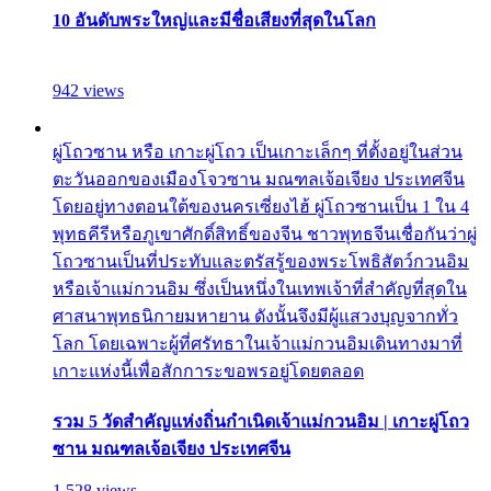
10 อันดับพระใหญ่และมีชื่อเสียงที่สุดในโลก
942 views
ผู่โถวซาน หรือ เกาะผู่โถว เป็นเกาะเล็กๆ ที่ตั้งอยู่ในส่วน
ตะวันออกของเมืองโจวซาน มณฑลเจ้อเจียง ประเทศจีน
โดยอยู่ทางตอนใต้ของนครเซี่ยงไฮ้ ผู่โถวซานเป็น 1 ใน 4
พุทธคีรีหรือภูเขาศักดิ์สิทธิ์ของจีน ชาวพุทธจีนเชื่อกันว่าผู่
โถวซานเป็นที่ประทับและตรัสรู้ของพระโพธิสัตว์กวนอิม
หรือเจ้าแม่กวนอิม ซึ่งเป็นหนึ่งในเทพเจ้าที่สำคัญที่สุดใน
ศาสนาพุทธนิกายมหายาน ดังนั้นจึงมีผู้แสวงบุญจากทั่ว
โลก โดยเฉพาะผู้ที่ศรัทธาในเจ้าแม่กวนอิมเดินทางมาที่
เกาะแห่งนี้เพื่อสักการะขอพรอยู่โดยตลอด
รวม 5 วัดสำคัญแห่งถิ่นกำเนิดเจ้าแม่กวนอิม | เกาะผู่โถว
ซาน มณฑลเจ้อเจียง ประเทศจีน
1,528 views