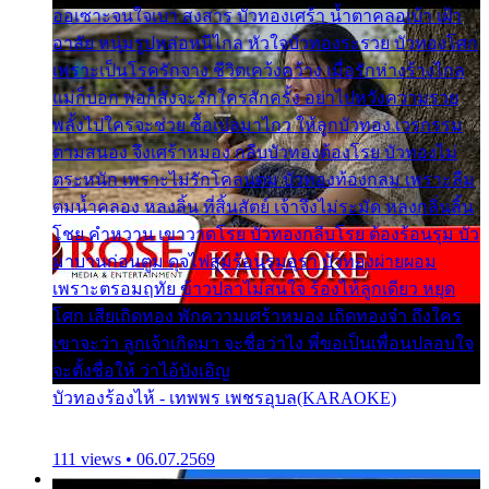
ออเซาะจนใจเบา สงสาร บัวทองเศร้า น้ำตาคลอเบ้า เฝ้า
อาลัย หนุ่มรูปหล่อหนีไกล หัวใจบัวทองระรวย บัวทองโศก
เพราะเป็นโรครักจาง ชีวิตเคว้งคว้าง เมื่อรักห่างร้างไกล
แม่ก็บอก พ่อก็สั่งจะรักใครสักครั้ง อย่าไปหวังความรวย
พลั้งไปใครจะช่วย ซื้อเปลมาไกว ให้ลูกบัวทอง เวรกรรม
ตามสนอง จึงเศร้าหมอง กลีบบัวทองต้องโรย บัวทองไม่
ตระหนัก เพราะไม่รักโคลนตม บัวทองท้องกลม เพราะลืม
ตมน้ำคลอง หลงลิ้น ที่สิ้นสัตย์ เจ้าจึงไม่ระมัด หลงกลิ่นลิ้น
โชย คำหวาน เขาวาดโรย บัวทองกลีบโรย ต้องร้อนรุม บัว
มาบานก่อนตูม ดุจไฟสุมร้อนรุมอุรา บัวทองผ่ายผอม
เพราะตรอมฤทัย ข้าวปลาไม่สนใจ ร้องไห้ลูกเดียว หยุด
โศก เสียเถิดทอง พักความเศร้าหมอง เถิดทองจ๋า ถึงใคร
เขาจะว่า ลูกเจ้าเกิดมา จะชื่อว่าไง พี่ขอเป็นเพื่อนปลอบใจ
จะตั้งชื่อให้ ว่าไอ้บังเอิญ
บัวทองร้องไห้ - เทพพร เพชรอุบล(KARAOKE)
111 views • 06.07.2569