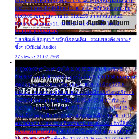
00:45:25 รอหน่อยน้องติ๋ม 15. 00:48:56 เรือล่มในหนอง 16.
00:51:43 บัตรเชิญสีเลือด 17. 00:56:07 อดีตรักโรงทอ 18.
01:00:00 เขมรไล่ควาย 19. 01:02:55 สาวสวนแตง 20.
01:05:51 แอบมอง 21. 01:09:27 พบรักปากน้ำโพ 22.
01:13:06 สายัณห์เมา
" สายัณห์ สัญญา " ขวัญใจคนเดิม - รวมเพลงดังเพราะๆ
ซึ้งๆ (Official Audio)
27 views • 21.07.2569
1. 00:00:00 ทำไมทำฉันได้ 2. 00:03:20 นางฟ้าสลัม 3.
00:06:50 คน 4. 00:10:36 บุญเหลือเกิน 5. 00:13:58 ฝนหยาด
สุดท้าย 6. 00:17:30 ยาใจยาจก 7. 00:20:30 คิดดูให้ดี 8.
00:24:21 ลบรอยแผลรัก 9. 00:27:35 เหมือนใจโดนกรีด 10.
00:30:54 ขบวนการเปาเปียว 11. 00:34:05 คำรำพัน 12.
00:37:20 ปาหนัน 13. 00:40:37 ใจเจ้ากรรม 14. 00:44:15 จูบ
ฉันแล้วจงตายเสีย 15. 00:47:24 ขอสูมาเต๊อะ 16. 00:51:11
คนใจมาร 17. 00:54:50 คืนทรมาน 18. 00:58:25 รักนี้สีดำ
19. 01:01:44 ส่วนเกิน 20. 01:05:42 หยาดน้ำฝนหยดน้ำตา
21. 01:09:13 เหลือเพียงฝัน 22. 01:13:26 เขา 23. 01:16:37