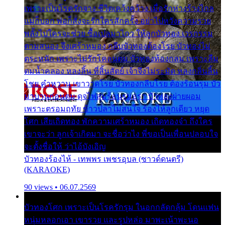
เพราะเป็นโรครักจาง ชีวิตเคว้งคว้าง เมื่อรักห่างร้างไกล
แม่ก็บอก พ่อก็สั่งจะรักใครสักครั้ง อย่าไปหวังความรวย
พลั้งไปใครจะช่วย ซื้อเปลมาไกว ให้ลูกบัวทอง เวรกรรม
ตามสนอง จึงเศร้าหมอง กลีบบัวทองต้องโรย บัวทองไม่
ตระหนัก เพราะไม่รักโคลนตม บัวทองท้องกลม เพราะลืม
ตมน้ำคลอง หลงลิ้น ที่สิ้นสัตย์ เจ้าจึงไม่ระมัด หลงกลิ่นลิ้น
โชย คำหวาน เขาวาดโรย บัวทองกลีบโรย ต้องร้อนรุม บัว
มาบานก่อนตูม ดุจไฟสุมร้อนรุมอุรา บัวทองผ่ายผอม
เพราะตรอมฤทัย ข้าวปลาไม่สนใจ ร้องไห้ลูกเดียว หยุด
โศก เสียเถิดทอง พักความเศร้าหมอง เถิดทองจ๋า ถึงใคร
เขาจะว่า ลูกเจ้าเกิดมา จะชื่อว่าไง พี่ขอเป็นเพื่อนปลอบใจ
จะตั้งชื่อให้ ว่าไอ้บังเอิญ
บัวทองร้องไห้ - เทพพร เพชรอุบล (ซาวด์ดนตรี)
(KARAOKE)
90 views • 06.07.2569
บัวทองโศก เพราะเป็นโรครักรุม ในอกกลัดกลุ้ม โดนแฟน
หนุ่มหลอกเอา เขารวย และรูปหล่อ มาพะเน้าพะนอ