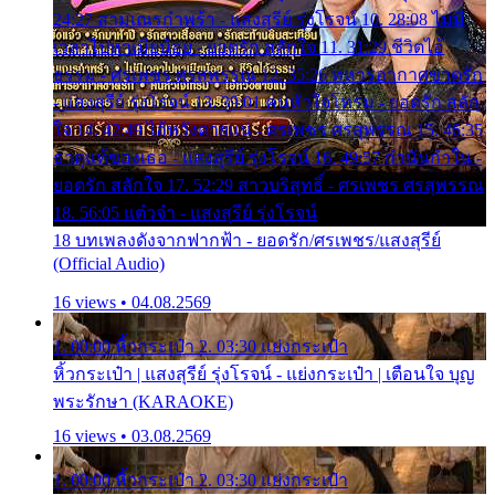
24:27 สามเณรกำพร้า - แสงสุรีย์ รุ่งโรจน์ 10. 28:08 ไม่มี
เวลาไปหาเมียน้อย - ยอดรัก สลักใจ 11. 31:29 ชีวิตไอ้
ธรรม - ศรเพชร ศรสุพรรณ 12. 35:26 ทหารอากาศขาดรัก
- แสงสุรีย์ รุ่งโรจน์ 13. 39:01 คนหัวใจโทรม - ยอดรัก สลัก
ใจ 14. 42:49 ไอ้หวังตายแน่ - ศรเพชร ศรสุพรรณ 15. 46:35
ธาตุแท้ของเธอ - แสงสุรีย์ รุ่งโรจน์ 16. 49:57 กำนันกำใน -
ยอดรัก สลักใจ 17. 52:29 สาวบริสุทธิ์ - ศรเพชร ศรสุพรรณ
18. 56:05 แต๋วจ๋า - แสงสุรีย์ รุ่งโรจน์
18 บทเพลงดังจากฟากฟ้า - ยอดรัก/ศรเพชร/แสงสุรีย์
(Official Audio)
16 views • 04.08.2569
1. 00:00 หิ้วกระเป๋า 2. 03:30 แย่งกระเป๋า
หิ้วกระเป๋า | แสงสุรีย์ รุ่งโรจน์ - แย่งกระเป๋า | เตือนใจ บุญ
พระรักษา (KARAOKE)
16 views • 03.08.2569
1. 00:00 หิ้วกระเป๋า 2. 03:30 แย่งกระเป๋า