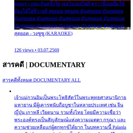
สองเรา เจอะกันครั้งใด เธอไม่เคยไยดี คราวนี้เธอยิ้มให้
ต้องให้ใส่ลีวายส์ สุดยอด สุดยอด มันสุดยอด มันสุดยอด
มันสุดยอด มันสุดยอด มันสุดยอด มันสุดยอด มันสุดยอด
มันสุดยอด มันสุดยอด มันสุดยอด มันสุดยอด มันสุดยอด
สุดยอด - วงซูซู (KARAOKE)
126 views • 03.07.2569
สารคดี
|
DOCUMENTARY
สารคดีทั้งหมด
DOCUMENTARY ALL
เจ้าแม่กวนอิมเป็นพระโพธิสัตว์ในพระพุทธศาสนานิกาย
มหายาน มีผู้เคารพนับถือบูชาในหลายประเทศ เช่น จีน
ญี่ปุ่น เกาหลี เวียดนาม รวมทั้งไทย โดยมีความเชื่อว่า
พระองค์ทรงเป็นสัญลักษณ์แห่งความเมตตา กรุณา และ
ความช่วยเหลือแก่ผู้ตกทุกข์ได้ยาก ในบทความนี้ Palanla