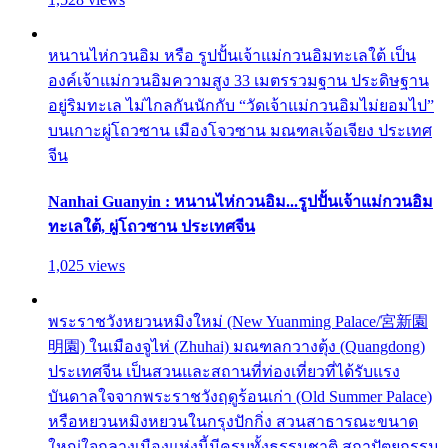
หนานไห่กวนอิม หรือ รูปปั้นเจ้าแม่กวนอิมทะเลใต้ เป็น
องค์เจ้าแม่กวนอิมความสูง 33 เมตรรวมฐาน ประดิษฐาน
อยู่ริมทะเล ไม่ไกลกันนักกับ “วัดเจ้าแม่กวนอิมไม่ยอมไป”
บนเกาะผู่โถวซาน เมืองโจวซาน มณฑลเจ้อเจียง ประเทศ
จีน
Nanhai Guanyin : หนานไห่กวนอิม...รูปปั้นเจ้าแม่กวนอิม
ทะเลใต้, ผู่โถวซาน ประเทศจีน
1,025 views
พระราชวังหยวนหมิงใหม่ (New Yuanming Palace/宮新園
明園) ในเมืองจูไห่ (Zhuhai) มณฑลกวางตุ้ง (Quangdong)
ประเทศจีน เป็นสวนและสถานที่ท่องเที่ยวที่ได้รับแรง
บันดาลใจจากพระราชวังฤดูร้อนเก่า (Old Summer Palace)
หรือหยวนหมิงหยวนในกรุงปักกิ่ง สวนสาธารณะขนาด
ใหญ่ใจกลางเมืองแห่งนี้มีครบทั้งธรรมชาติ สถาปัตยกรรม