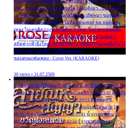
คู่แฟนเพลง ไม่เคยคิดว่าเก่ง หรือดังกว่าใคร..ใคร พระคุณ
ผู้ฟัง เท่านั้นยิ่งใหญ่ ที่เป็นแรงใจ ให้ผมดังมา.. ขอ องค์เท
วา สถิตฟากฟ้ายิ่งใหญ่ คุ้มภัยให้ท่าน เถิดหนา ขอจงเชื่อ
ใจ ไว้เถิดว่า ตราบชั่วชีวา ไม่ลืมแฟนเพลง ขอ อยู่คู่แฟน
เพลง ไม่เคยคิดว่าเก่ง หรือดังกว่าใคร..ใคร พระคุณผู้ฟัง
เท่านั้นยิ่งใหญ่ ที่เป็นแรงใจ ให้ผมดังมา.. ขอ องค์เทวา
สถิตฟากฟ้ายิ่งใหญ่ คุ้มภัยให้ท่าน เถิดหนา ขอจงเชื่อใจ ไว้
เถิดว่า ตราบชั่วชีวา ไม่ลืมแฟนเพลง
ขอบคุณแฟนเพลง - Cover Ver. (KARAOKE)
30 views • 31.07.2569
1. 00:00:00 ยินดีรับเดน 2. 00:03:44 น้ำตาอีสาน 3. 00:07:51
กิ่งทองใบหยก 4. 00:10:35 น้ำนิ่งไหลลึก 5. 00:13:49 ลานรัก
ลานเท 6. 00:17:06 จำใจจาก 7. 00:20:53 คืนฝนตก 8.
00:25:16 น้ำลงเดือนยี่ 9. 00:28:47 โสนน้อยเรือนงาม 10.
00:32:29 ตอไม้ที่ตายแล้ว 11. 00:35:41 น้ำกรดแช่เย็น 12.
00:39:08 อยากฟังซ้ำ 13. 00:42:32 รู้ว่าเขาหลอก 14.