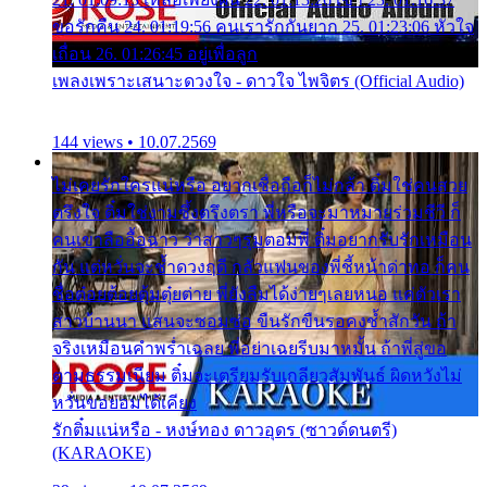
ขอรักคืน 24. 01:19:56 คนเรารักกันยาก 25. 01:23:06 หัวใจ
เถื่อน 26. 01:26:45 อยู่เพื่อลูก
เพลงเพราะเสนาะดวงใจ - ดาวใจ ไพจิตร (Official Audio)
144 views • 10.07.2569
ไม่เคยรักใครแน่หรือ อยากเชื่อถือก็ไม่กล้า ติ๋มใช่คนสวย
ตรึงใจ ติ๋มใช่งามซึ้งตรึงตรา พี่หรือจะมาหมายร่วมชีวี ก็
คนเขาลืออื้อฉาว ว่าสาวๆรุมตอมพี่ ติ๋มอยากรับรักเหมือน
กัน แต่หวั่นจะช้ำดวงฤดี กลัวแฟนของพี่ชี้หน้าด่าทอ ก็คน
ชื่อต๋อยต้อยตุ้มตุ๋ยต่าย พี่ยังลืมได้ง่ายๆเลยหนอ แค่ตัวเรา
สาวบ้านนา แสนจะซอมซ่อ ขืนรักขืนรอคงช้ำสักวัน ถ้า
จริงเหมือนคำพร่ำเฉลย พี่อย่าเฉยรีบมาหมั้น ถ้าพี่สู่ขอ
ตามธรรมเนียม ติ๋มจะเตรียมรับเกลียวสัมพันธ์ ผิดหวังไม่
หวั่นขอยอมได้เคียง
รักติ๋มแน่หรือ - หงษ์ทอง ดาวอุดร (ซาวด์ดนตรี)
(KARAOKE)