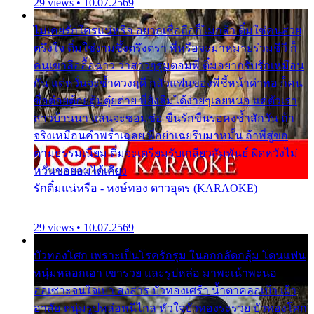
29 views • 10.07.2569
ไม่เคยรักใครแน่หรือ อยากเชื่อถือก็ไม่กล้า ติ๋มใช่คนสวย
ตรึงใจ ติ๋มใช่งามซึ้งตรึงตรา พี่หรือจะมาหมายร่วมชีวี ก็
คนเขาลืออื้อฉาว ว่าสาวๆรุมตอมพี่ ติ๋มอยากรับรักเหมือน
กัน แต่หวั่นจะช้ำดวงฤดี กลัวแฟนของพี่ชี้หน้าด่าทอ ก็คน
ชื่อต๋อยต้อยตุ้มตุ๋ยต่าย พี่ยังลืมได้ง่ายๆเลยหนอ แค่ตัวเรา
สาวบ้านนา แสนจะซอมซ่อ ขืนรักขืนรอคงช้ำสักวัน ถ้า
จริงเหมือนคำพร่ำเฉลย พี่อย่าเฉยรีบมาหมั้น ถ้าพี่สู่ขอ
ตามธรรมเนียม ติ๋มจะเตรียมรับเกลียวสัมพันธ์ ผิดหวังไม่
หวั่นขอยอมได้เคียง
รักติ๋มแน่หรือ - หงษ์ทอง ดาวอุดร (KARAOKE)
29 views • 10.07.2569
บัวทองโศก เพราะเป็นโรครักรุม ในอกกลัดกลุ้ม โดนแฟน
หนุ่มหลอกเอา เขารวย และรูปหล่อ มาพะเน้าพะนอ
ออเซาะจนใจเบา สงสาร บัวทองเศร้า น้ำตาคลอเบ้า เฝ้า
อาลัย หนุ่มรูปหล่อหนีไกล หัวใจบัวทองระรวย บัวทองโศก