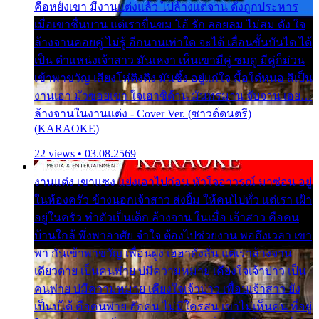
คือหยังเขา มีงานแต่งแล้ว ไปล้างแต่จาน ดั่งถูกประหาร
เมื่อเขาชื่นบาน แต่เราขื่นขม โอ้ รัก ลอยลม ไม่สม ดัง ใจ
ล้างจานคอยคู่ ไม่รู้ อีกนานเท่าใด จะได้ เลื่อนขั้นบันได ได้
เป็น ตำแหน่งเจ้าสาว มันเหงา เห็นเขามีคู่ ซมดู มีคู่ก็ม่วน
เข้าพาขวัญ เสียงโห่ตึงตึง มันซึ้ง อยู่แก่ใจ มื้อใด๋หนอ สิเป็น
งานเฮา มัวซอยเขา ใจเฮาซิด้าน มันทรมาน จับจาน เอย…
ล้างจานในงานแต่ง - Cover Ver. (ซาวด์ดนตรี)
(KARAOKE)
22 views • 03.08.2569
งานแต่ง เขาแซง แย่งเอาไปก่อน หัวใจอาวรณ์ มาซ่อน อยู่
ในห้องครัว ข้างนอกเจ้าสาว ส่งยิ้ม ให้คนไปทั่ว แต่เรา เฝ้า
อยู่ในครัว ทำตัวเป็นเด็ก ล้างจาน ในเมื่อ เจ้าสาว คือคน
บ้านใกล้ พึ่งพาอาศัย จำใจ ต้องไปช่วยงาน พอถึงเวลา เขา
พา กันเข้าพาขวัญ เพื่อนฝูง เฮฮาดังลั่น แต่เราล้างจาน
เดียวดาย เป็นคนพ่าย บ่มีความหมาย เคียงใจเจ้าบ่าว เป็น
คนพ่าย บ่มีความหมาย เคียงใจเจ้าบ่าว เพื่อนเจ้าสาว ยัง
เป็นบ่ได้ คือคนพ่าย ฮักคน ไม่มีใครสน เขาไม่เห็นคน ที่อยู่