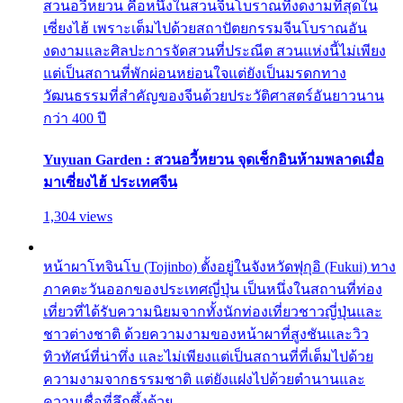
สวนอวี้หยวน คือหนึ่งในสวนจีนโบราณที่งดงามที่สุดใน
เซี่ยงไฮ้ เพราะเต็มไปด้วยสถาปัตยกรรมจีนโบราณอัน
งดงามและศิลปะการจัดสวนที่ประณีต สวนแห่งนี้ไม่เพียง
แต่เป็นสถานที่พักผ่อนหย่อนใจแต่ยังเป็นมรดกทาง
วัฒนธรรมที่สำคัญของจีนด้วยประวัติศาสตร์อันยาวนาน
กว่า 400 ปี
Yuyuan Garden : สวนอวี้หยวน จุดเช็กอินห้ามพลาดเมื่อ
มาเซี่ยงไฮ้ ประเทศจีน
1,304 views
หน้าผาโทจินโบ (Tojinbo) ตั้งอยู่ในจังหวัดฟุกุอิ (Fukui) ทาง
ภาคตะวันออกของประเทศญี่ปุ่น เป็นหนึ่งในสถานที่ท่อง
เที่ยวที่ได้รับความนิยมจากทั้งนักท่องเที่ยวชาวญี่ปุ่นและ
ชาวต่างชาติ ด้วยความงามของหน้าผาที่สูงชันและวิว
ทิวทัศน์ที่น่าทึ่ง และไม่เพียงแต่เป็นสถานที่ที่เต็มไปด้วย
ความงามจากธรรมชาติ แต่ยังแฝงไปด้วยตำนานและ
ความเชื่อที่ลึกซึ้งด้วย