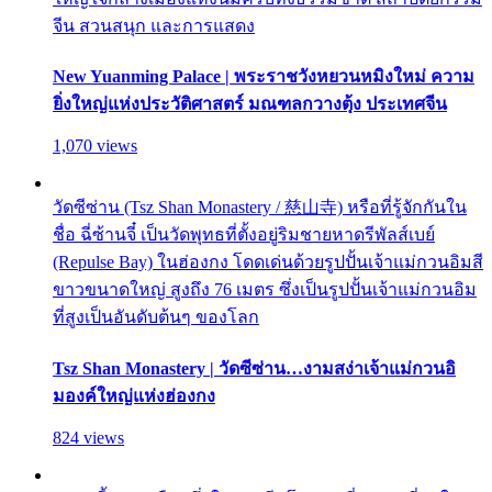
จีน สวนสนุก และการแสดง
New Yuanming Palace | พระราชวังหยวนหมิงใหม่ ความ
ยิ่งใหญ่แห่งประวัติศาสตร์ มณฑลกวางตุ้ง ประเทศจีน
1,070 views
วัดซีซ่าน (Tsz Shan Monastery / 慈山寺) หรือที่รู้จักกันใน
ชื่อ ฉี่ซ้านจี๋ เป็นวัดพุทธที่ตั้งอยู่ริมชายหาดรีพัลส์เบย์
(Repulse Bay) ในฮ่องกง โดดเด่นด้วยรูปปั้นเจ้าแม่กวนอิมสี
ขาวขนาดใหญ่ สูงถึง 76 เมตร ซึ่งเป็นรูปปั้นเจ้าแม่กวนอิม
ที่สูงเป็นอันดับต้นๆ ของโลก
Tsz Shan Monastery | วัดซีซ่าน…งามสง่าเจ้าแม่กวนอิ
มองค์ใหญ่แห่งฮ่องกง
824 views