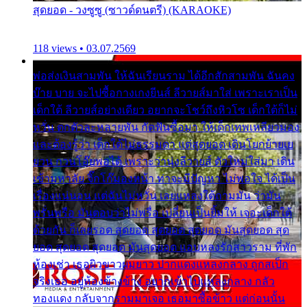
สุดยอด - วงซูซู (ซาวด์ดนตรี) (KARAOKE)
118 views • 03.07.2569
พ่อส่งเงินสามพัน ให้ฉันเรียนราม ได้อีกสักสามพัน ฉันคง
บ๊าย บาย จะไปซื้อกางเกงยีนส์ ลีวายส์มาใส่ เพราะเราเป็น
เด็กใต้ ลีวายส์อย่างเดียว อยากจะโชว์ถึงหิวโซ เด็กใต้ก็ไม่
หวั่น ตกตัวละหลายพัน กัดฟันซื้อมา ให้เด็กเทพเหลียวมอง
และต้องรู้ว่า เด็กใต้ไม่ธรรมดา แต่สุดยอด เดินโยกย้ายเย
ยวน กวนโอ๊ยพอได้ เพราะว่านุ่งลีวายส์ ตัวใหม่ใส่มา เดิน
เข้ามหาลัย จิ๊กโก๊มองหน้า ท่าจะมีปัญหา ไม่พอใจ ได้เป็น
เรื่องแน่นอน แต่ฉันไม่หวั่น เลยแหลงใต้ถามมัน ว่ามัน
พรั่นพรือ มันตอบว่าไม่พรื่อ เปลี่ยนเป็นยิ้มให้ เจอะเด็กใต้
ด้วยกัน ก็เลยรอด สุดยอด สุดยอด สุดยอด มันสุดยอด สุด
ยอด สุดยอด สุดยอด มันสุดยอด แอบหลงรักสาวราม ที่พัก
ห้องเช่า เธอผิวขาวผมยาว ปากแดงแหลงกลาง ถูกสเป็ก
จริงเธอ อยู่ห้องข้างข้าง อยากเข้าไปแหลงกลาง กลัว
ทองแดง กลับจากรามมาเจอ เธอมาซื้อข้าว แต่ก่อนนั้น