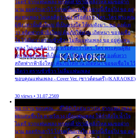
ไมตรี จากแฟนเพลง ทุกทุกที่ ปราณีหลั่งไหล ผมขอฝาก
นาม ยอดรักเอาไว้ โปรดเป็นแรงใจ อย่างนี้เรื่อยไป ขอ อยู่
คู่แฟนเพลง ไม่เคยคิดว่าเก่ง หรือดังกว่าใคร..ใคร พระคุณ
ผู้ฟัง เท่านั้นยิ่งใหญ่ ที่เป็นแรงใจ ให้ผมดังมา.. ขอ องค์เท
วา สถิตฟากฟ้ายิ่งใหญ่ คุ้มภัยให้ท่าน เถิดหนา ขอจงเชื่อ
ใจ ไว้เถิดว่า ตราบชั่วชีวา ไม่ลืมแฟนเพลง ขอ อยู่คู่แฟน
เพลง ไม่เคยคิดว่าเก่ง หรือดังกว่าใคร..ใคร พระคุณผู้ฟัง
เท่านั้นยิ่งใหญ่ ที่เป็นแรงใจ ให้ผมดังมา.. ขอ องค์เทวา
สถิตฟากฟ้ายิ่งใหญ่ คุ้มภัยให้ท่าน เถิดหนา ขอจงเชื่อใจ ไว้
เถิดว่า ตราบชั่วชีวา ไม่ลืมแฟนเพลง
ขอบคุณแฟนเพลง - Cover Ver. (ซาวด์ดนตรี) (KARAOKE)
30 views • 31.07.2569
ขอ กราบ ขอบคุณ.... ที่ได้รับไออุ่น การุณ จากแฟน เพลง
ผมแสนชื่นใจ หายวังเวง เมื่อแฟนเพลง ให้กำลังใจ น้ำใจ
ไมตรี จากแฟนเพลง ทุกทุกที่ ปราณีหลั่งไหล ผมขอฝาก
นาม ยอดรักเอาไว้ โปรดเป็นแรงใจ อย่างนี้เรื่อยไป ขอ อยู่