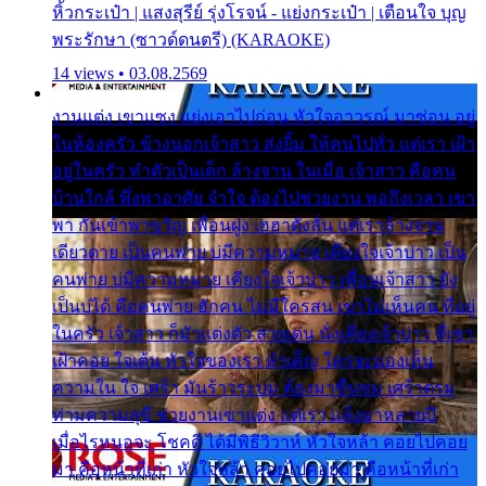
หิ้วกระเป๋า | แสงสุรีย์ รุ่งโรจน์ - แย่งกระเป๋า | เตือนใจ บุญ
พระรักษา (ซาวด์ดนตรี) (KARAOKE)
14 views • 03.08.2569
งานแต่ง เขาแซง แย่งเอาไปก่อน หัวใจอาวรณ์ มาซ่อน อยู่
ในห้องครัว ข้างนอกเจ้าสาว ส่งยิ้ม ให้คนไปทั่ว แต่เรา เฝ้า
อยู่ในครัว ทำตัวเป็นเด็ก ล้างจาน ในเมื่อ เจ้าสาว คือคน
บ้านใกล้ พึ่งพาอาศัย จำใจ ต้องไปช่วยงาน พอถึงเวลา เขา
พา กันเข้าพาขวัญ เพื่อนฝูง เฮฮาดังลั่น แต่เราล้างจาน
เดียวดาย เป็นคนพ่าย บ่มีความหมาย เคียงใจเจ้าบ่าว เป็น
คนพ่าย บ่มีความหมาย เคียงใจเจ้าบ่าว เพื่อนเจ้าสาว ยัง
เป็นบ่ได้ คือคนพ่าย ฮักคน ไม่มีใครสน เขาไม่เห็นคน ที่อยู่
ในครัว เจ้าสาว ก็มัวแต่งตัว สวยเด่น นั่งเคียงเจ้าบ่าว ที่เขา
เฝ้าคอย ใจเต้น หัวใจของเรา ลำเค็ญ ใครจะมองเห็น
ความใน ใจ เศร้า มันร้าวระบม ต้องมาขื่นขม เศร้าตรม
ท่ามความสุขี ช่วยงานเขาแต่ง แต่เรา แล้งมาหลายปี
เมื่อไรหนอจะ โชคดี ได้มีพิธีวิวาห์ หัวใจหล้า คอยไปคอย
มา คือหน้าที่เก่า หัวใจหล้า คอยไปคอยมา คือหน้าที่เก่า