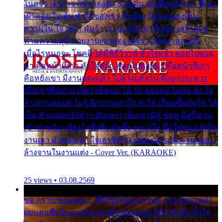
ในครัว เจ้าสาว ก็มัวแต่งตัว สวยเด่น นั่งเคียงเจ้าบ่าว ที่เขา
เฝ้าคอย ใจเต้น หัวใจของเรา ลำเค็ญ ใครจะมองเห็น
ความใน ใจ เศร้า มันร้าวระบม ต้องมาขื่นขม เศร้าตรม
ท่ามความสุขี ช่วยงานเขาแต่ง แต่เรา แล้งมาหลายปี
เมื่อไรหนอจะ โชคดี ได้มีพิธีวิวาห์ หัวใจหล้า คอยไปคอย
มา คือหน้าที่เก่า หัวใจหล้า คอยไปคอยมา คือหน้าที่เก่า
คือหยังเขา มีงานแต่งแล้ว ไปล้างแต่จาน ดั่งถูกประหาร
เมื่อเขาชื่นบาน แต่เราขื่นขม โอ้ รัก ลอยลม ไม่สม ดัง ใจ
ล้างจานคอยคู่ ไม่รู้ อีกนานเท่าใด จะได้ เลื่อนขั้นบันได ได้
เป็น ตำแหน่งเจ้าสาว มันเหงา เห็นเขามีคู่ ซมดู มีคู่ก็ม่วน
เข้าพาขวัญ เสียงโห่ตึงตึง มันซึ้ง อยู่แก่ใจ มื้อใด๋หนอ สิเป็น
งานเฮา มัวซอยเขา ใจเฮาซิด้าน มันทรมาน จับจาน เอย…
ล้างจานในงานแต่ง - Cover Ver. (KARAOKE)
25 views • 03.08.2569
ขอ กราบ ขอบคุณ.... ที่ได้รับไออุ่น การุณ จากแฟน เพลง
ผมแสนชื่นใจ หายวังเวง เมื่อแฟนเพลง ให้กำลังใจ น้ำใจ