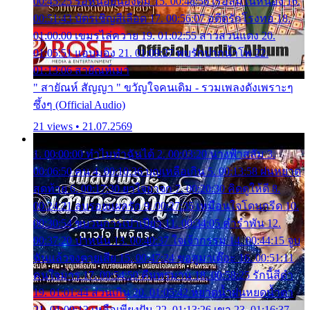
00:45:25 รอหน่อยน้องติ๋ม 15. 00:48:56 เรือล่มในหนอง 16.
00:51:43 บัตรเชิญสีเลือด 17. 00:56:07 อดีตรักโรงทอ 18.
01:00:00 เขมรไล่ควาย 19. 01:02:55 สาวสวนแตง 20.
01:05:51 แอบมอง 21. 01:09:27 พบรักปากน้ำโพ 22.
01:13:06 สายัณห์เมา
" สายัณห์ สัญญา " ขวัญใจคนเดิม - รวมเพลงดังเพราะๆ
ซึ้งๆ (Official Audio)
21 views • 21.07.2569
1. 00:00:00 ทำไมทำฉันได้ 2. 00:03:20 นางฟ้าสลัม 3.
00:06:50 คน 4. 00:10:36 บุญเหลือเกิน 5. 00:13:58 ฝนหยาด
สุดท้าย 6. 00:17:30 ยาใจยาจก 7. 00:20:30 คิดดูให้ดี 8.
00:24:21 ลบรอยแผลรัก 9. 00:27:35 เหมือนใจโดนกรีด 10.
00:30:54 ขบวนการเปาเปียว 11. 00:34:05 คำรำพัน 12.
00:37:20 ปาหนัน 13. 00:40:37 ใจเจ้ากรรม 14. 00:44:15 จูบ
ฉันแล้วจงตายเสีย 15. 00:47:24 ขอสูมาเต๊อะ 16. 00:51:11
คนใจมาร 17. 00:54:50 คืนทรมาน 18. 00:58:25 รักนี้สีดำ
19. 01:01:44 ส่วนเกิน 20. 01:05:42 หยาดน้ำฝนหยดน้ำตา
21. 01:09:13 เหลือเพียงฝัน 22. 01:13:26 เขา 23. 01:16:37