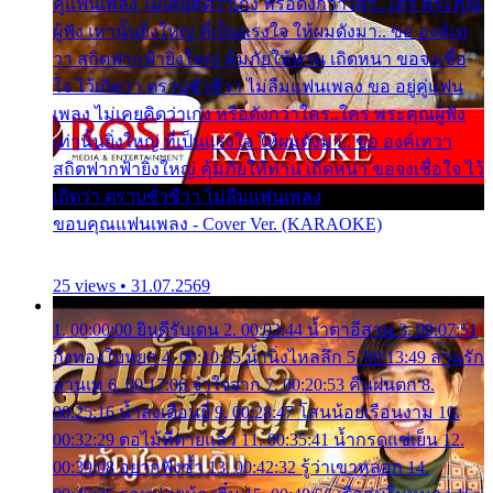
คู่แฟนเพลง ไม่เคยคิดว่าเก่ง หรือดังกว่าใคร..ใคร พระคุณ
ผู้ฟัง เท่านั้นยิ่งใหญ่ ที่เป็นแรงใจ ให้ผมดังมา.. ขอ องค์เท
วา สถิตฟากฟ้ายิ่งใหญ่ คุ้มภัยให้ท่าน เถิดหนา ขอจงเชื่อ
ใจ ไว้เถิดว่า ตราบชั่วชีวา ไม่ลืมแฟนเพลง ขอ อยู่คู่แฟน
เพลง ไม่เคยคิดว่าเก่ง หรือดังกว่าใคร..ใคร พระคุณผู้ฟัง
เท่านั้นยิ่งใหญ่ ที่เป็นแรงใจ ให้ผมดังมา.. ขอ องค์เทวา
สถิตฟากฟ้ายิ่งใหญ่ คุ้มภัยให้ท่าน เถิดหนา ขอจงเชื่อใจ ไว้
เถิดว่า ตราบชั่วชีวา ไม่ลืมแฟนเพลง
ขอบคุณแฟนเพลง - Cover Ver. (KARAOKE)
25 views • 31.07.2569
1. 00:00:00 ยินดีรับเดน 2. 00:03:44 น้ำตาอีสาน 3. 00:07:51
กิ่งทองใบหยก 4. 00:10:35 น้ำนิ่งไหลลึก 5. 00:13:49 ลานรัก
ลานเท 6. 00:17:06 จำใจจาก 7. 00:20:53 คืนฝนตก 8.
00:25:16 น้ำลงเดือนยี่ 9. 00:28:47 โสนน้อยเรือนงาม 10.
00:32:29 ตอไม้ที่ตายแล้ว 11. 00:35:41 น้ำกรดแช่เย็น 12.
00:39:08 อยากฟังซ้ำ 13. 00:42:32 รู้ว่าเขาหลอก 14.