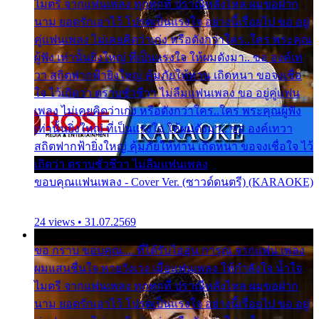
ไมตรี จากแฟนเพลง ทุกทุกที่ ปราณีหลั่งไหล ผมขอฝาก
นาม ยอดรักเอาไว้ โปรดเป็นแรงใจ อย่างนี้เรื่อยไป ขอ อยู่
คู่แฟนเพลง ไม่เคยคิดว่าเก่ง หรือดังกว่าใคร..ใคร พระคุณ
ผู้ฟัง เท่านั้นยิ่งใหญ่ ที่เป็นแรงใจ ให้ผมดังมา.. ขอ องค์เท
วา สถิตฟากฟ้ายิ่งใหญ่ คุ้มภัยให้ท่าน เถิดหนา ขอจงเชื่อ
ใจ ไว้เถิดว่า ตราบชั่วชีวา ไม่ลืมแฟนเพลง ขอ อยู่คู่แฟน
เพลง ไม่เคยคิดว่าเก่ง หรือดังกว่าใคร..ใคร พระคุณผู้ฟัง
เท่านั้นยิ่งใหญ่ ที่เป็นแรงใจ ให้ผมดังมา.. ขอ องค์เทวา
สถิตฟากฟ้ายิ่งใหญ่ คุ้มภัยให้ท่าน เถิดหนา ขอจงเชื่อใจ ไว้
เถิดว่า ตราบชั่วชีวา ไม่ลืมแฟนเพลง
ขอบคุณแฟนเพลง - Cover Ver. (ซาวด์ดนตรี) (KARAOKE)
24 views • 31.07.2569
ขอ กราบ ขอบคุณ.... ที่ได้รับไออุ่น การุณ จากแฟน เพลง
ผมแสนชื่นใจ หายวังเวง เมื่อแฟนเพลง ให้กำลังใจ น้ำใจ
ไมตรี จากแฟนเพลง ทุกทุกที่ ปราณีหลั่งไหล ผมขอฝาก
นาม ยอดรักเอาไว้ โปรดเป็นแรงใจ อย่างนี้เรื่อยไป ขอ อยู่