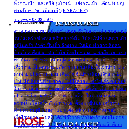
หิ้วกระเป๋า | แสงสุรีย์ รุ่งโรจน์ - แย่งกระเป๋า | เตือนใจ บุญ
พระรักษา (ซาวด์ดนตรี) (KARAOKE)
5 views • 03.08.2569
งานแต่ง เขาแซง แย่งเอาไปก่อน หัวใจอาวรณ์ มาซ่อน อยู่
ในห้องครัว ข้างนอกเจ้าสาว ส่งยิ้ม ให้คนไปทั่ว แต่เรา เฝ้า
อยู่ในครัว ทำตัวเป็นเด็ก ล้างจาน ในเมื่อ เจ้าสาว คือคน
บ้านใกล้ พึ่งพาอาศัย จำใจ ต้องไปช่วยงาน พอถึงเวลา เขา
พา กันเข้าพาขวัญ เพื่อนฝูง เฮฮาดังลั่น แต่เราล้างจาน
เดียวดาย เป็นคนพ่าย บ่มีความหมาย เคียงใจเจ้าบ่าว เป็น
คนพ่าย บ่มีความหมาย เคียงใจเจ้าบ่าว เพื่อนเจ้าสาว ยัง
เป็นบ่ได้ คือคนพ่าย ฮักคน ไม่มีใครสน เขาไม่เห็นคน ที่อยู่
ในครัว เจ้าสาว ก็มัวแต่งตัว สวยเด่น นั่งเคียงเจ้าบ่าว ที่เขา
เฝ้าคอย ใจเต้น หัวใจของเรา ลำเค็ญ ใครจะมองเห็น
ความใน ใจ เศร้า มันร้าวระบม ต้องมาขื่นขม เศร้าตรม
ท่ามความสุขี ช่วยงานเขาแต่ง แต่เรา แล้งมาหลายปี
เมื่อไรหนอจะ โชคดี ได้มีพิธีวิวาห์ หัวใจหล้า คอยไปคอย
มา คือหน้าที่เก่า หัวใจหล้า คอยไปคอยมา คือหน้าที่เก่า