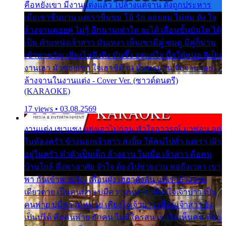
คือหยังเขา มีงานแต่งแล้ว ไปล้างแต่จาน ดั่งถูกประหาร
เมื่อเขาชื่นบาน แต่เราขื่นขม โอ้ รัก ลอยลม ไม่สม ดัง ใจ
ล้างจานคอยคู่ ไม่รู้ อีกนานเท่าใด จะได้ เลื่อนขั้นบันได ได้
เป็น ตำแหน่งเจ้าสาว มันเหงา เห็นเขามีคู่ ซมดู มีคู่ก็ม่วน
เข้าพาขวัญ เสียงโห่ตึงตึง มันซึ้ง อยู่แก่ใจ มื้อใด๋หนอ สิเป็น
งานเฮา มัวซอยเขา ใจเฮาซิด้าน มันทรมาน จับจาน เอย…
ล้างจานในงานแต่ง - Cover Ver. (ซาวด์ดนตรี)
(KARAOKE)
17 views • 03.08.2569
งานแต่ง เขาแซง แย่งเอาไปก่อน หัวใจอาวรณ์ มาซ่อน อยู่
ในห้องครัว ข้างนอกเจ้าสาว ส่งยิ้ม ให้คนไปทั่ว แต่เรา เฝ้า
อยู่ในครัว ทำตัวเป็นเด็ก ล้างจาน ในเมื่อ เจ้าสาว คือคน
บ้านใกล้ พึ่งพาอาศัย จำใจ ต้องไปช่วยงาน พอถึงเวลา เขา
พา กันเข้าพาขวัญ เพื่อนฝูง เฮฮาดังลั่น แต่เราล้างจาน
เดียวดาย เป็นคนพ่าย บ่มีความหมาย เคียงใจเจ้าบ่าว เป็น
คนพ่าย บ่มีความหมาย เคียงใจเจ้าบ่าว เพื่อนเจ้าสาว ยัง
เป็นบ่ได้ คือคนพ่าย ฮักคน ไม่มีใครสน เขาไม่เห็นคน ที่อยู่