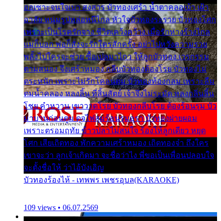
ออเซาะจนใจเบา สงสาร บัวทองเศร้า น้ำตาคลอเบ้า เฝ้า
อาลัย หนุ่มรูปหล่อหนีไกล หัวใจบัวทองระรวย บัวทองโศก
เพราะเป็นโรครักจาง ชีวิตเคว้งคว้าง เมื่อรักห่างร้างไกล
แม่ก็บอก พ่อก็สั่งจะรักใครสักครั้ง อย่าไปหวังความรวย
พลั้งไปใครจะช่วย ซื้อเปลมาไกว ให้ลูกบัวทอง เวรกรรม
ตามสนอง จึงเศร้าหมอง กลีบบัวทองต้องโรย บัวทองไม่
ตระหนัก เพราะไม่รักโคลนตม บัวทองท้องกลม เพราะลืม
ตมน้ำคลอง หลงลิ้น ที่สิ้นสัตย์ เจ้าจึงไม่ระมัด หลงกลิ่นลิ้น
โชย คำหวาน เขาวาดโรย บัวทองกลีบโรย ต้องร้อนรุม บัว
มาบานก่อนตูม ดุจไฟสุมร้อนรุมอุรา บัวทองผ่ายผอม
เพราะตรอมฤทัย ข้าวปลาไม่สนใจ ร้องไห้ลูกเดียว หยุด
โศก เสียเถิดทอง พักความเศร้าหมอง เถิดทองจ๋า ถึงใคร
เขาจะว่า ลูกเจ้าเกิดมา จะชื่อว่าไง พี่ขอเป็นเพื่อนปลอบใจ
จะตั้งชื่อให้ ว่าไอ้บังเอิญ
บัวทองร้องไห้ - เทพพร เพชรอุบล(KARAOKE)
109 views • 06.07.2569