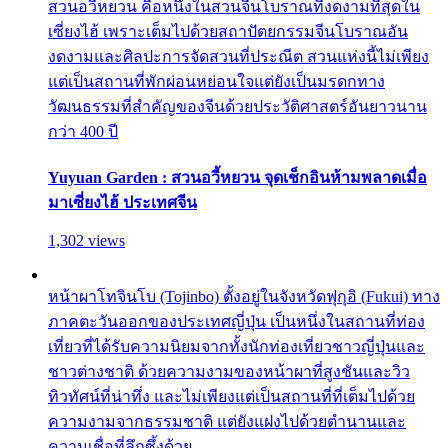
สวนอวี้หยวน คือหนึ่งในสวนจีนโบราณที่งดงามที่สุดใน
เซี่ยงไฮ้ เพราะเต็มไปด้วยสถาปัตยกรรมจีนโบราณอัน
งดงามและศิลปะการจัดสวนที่ประณีต สวนแห่งนี้ไม่เพียง
แต่เป็นสถานที่พักผ่อนหย่อนใจแต่ยังเป็นมรดกทาง
วัฒนธรรมที่สำคัญของจีนด้วยประวัติศาสตร์อันยาวนาน
กว่า 400 ปี
Yuyuan Garden : สวนอวี้หยวน จุดเช็กอินห้ามพลาดเมื่อ
มาเซี่ยงไฮ้ ประเทศจีน
1,302 views
หน้าผาโทจินโบ (Tojinbo) ตั้งอยู่ในจังหวัดฟุกุอิ (Fukui) ทาง
ภาคตะวันออกของประเทศญี่ปุ่น เป็นหนึ่งในสถานที่ท่อง
เที่ยวที่ได้รับความนิยมจากทั้งนักท่องเที่ยวชาวญี่ปุ่นและ
ชาวต่างชาติ ด้วยความงามของหน้าผาที่สูงชันและวิว
ทิวทัศน์ที่น่าทึ่ง และไม่เพียงแต่เป็นสถานที่ที่เต็มไปด้วย
ความงามจากธรรมชาติ แต่ยังแฝงไปด้วยตำนานและ
ความเชื่อที่ลึกซึ้งด้วย