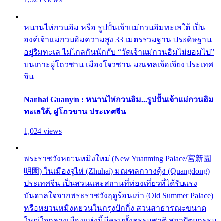
หนานไห่กวนอิม หรือ รูปปั้นเจ้าแม่กวนอิมทะเลใต้ เป็น
องค์เจ้าแม่กวนอิมความสูง 33 เมตรรวมฐาน ประดิษฐาน
อยู่ริมทะเล ไม่ไกลกันนักกับ “วัดเจ้าแม่กวนอิมไม่ยอมไป”
บนเกาะผู่โถวซาน เมืองโจวซาน มณฑลเจ้อเจียง ประเทศ
จีน
Nanhai Guanyin : หนานไห่กวนอิม...รูปปั้นเจ้าแม่กวนอิม
ทะเลใต้, ผู่โถวซาน ประเทศจีน
1,024 views
พระราชวังหยวนหมิงใหม่ (New Yuanming Palace/宮新園
明園) ในเมืองจูไห่ (Zhuhai) มณฑลกวางตุ้ง (Quangdong)
ประเทศจีน เป็นสวนและสถานที่ท่องเที่ยวที่ได้รับแรง
บันดาลใจจากพระราชวังฤดูร้อนเก่า (Old Summer Palace)
หรือหยวนหมิงหยวนในกรุงปักกิ่ง สวนสาธารณะขนาด
ใหญ่ใจกลางเมืองแห่งนี้มีครบทั้งธรรมชาติ สถาปัตยกรรม