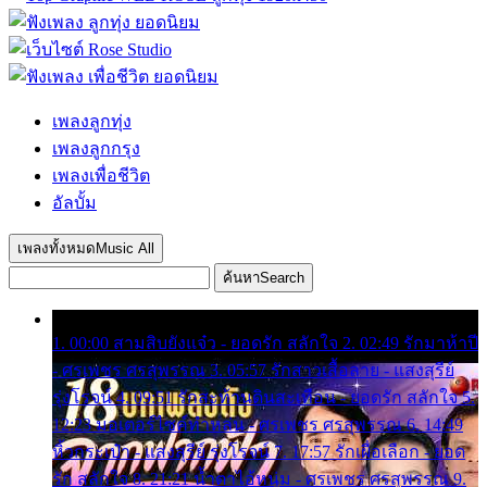
เพลงลูกทุ่ง
เพลงลูกกรุง
เพลงเพื่อชีวิต
อัลบั้ม
เพลงทั้งหมด
Music All
ค้นหา
Search
1. 00:00 สามสิบยังแจ๋ว - ยอดรัก สลักใจ 2. 02:49 รักมาห้าปี
- ศรเพชร ศรสุพรรณ 3. 05:57 รักสาวเสื้อลาย - แสงสุรีย์
รุ่งโรจน์ 4. 09:51 รักสะท้านดินสะเทือน - ยอดรัก สลักใจ 5.
12:23 มอเตอร์ไซค์ทำหล่น - ศรเพชร ศรสุพรรณ 6. 14:49
หิ้วกระเป๋า - แสงสุรีย์ รุ่งโรจน์ 7. 17:57 รักเผื่อเลือก - ยอด
รัก สลักใจ 8. 21:21 น้ำตาไอ้หนุ่ม - ศรเพชร ศรสุพรรณ 9.