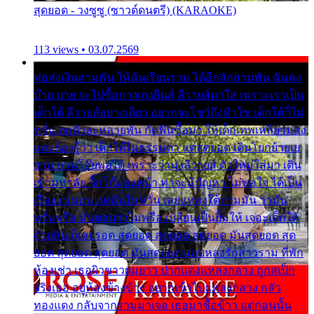
สุดยอด - วงซูซู (ซาวด์ดนตรี) (KARAOKE)
113 views • 03.07.2569
พ่อส่งเงินสามพัน ให้ฉันเรียนราม ได้อีกสักสามพัน ฉันคง
บ๊าย บาย จะไปซื้อกางเกงยีนส์ ลีวายส์มาใส่ เพราะเราเป็น
เด็กใต้ ลีวายส์อย่างเดียว อยากจะโชว์ถึงหิวโซ เด็กใต้ก็ไม่
หวั่น ตกตัวละหลายพัน กัดฟันซื้อมา ให้เด็กเทพเหลียวมอง
และต้องรู้ว่า เด็กใต้ไม่ธรรมดา แต่สุดยอด เดินโยกย้ายเย
ยวน กวนโอ๊ยพอได้ เพราะว่านุ่งลีวายส์ ตัวใหม่ใส่มา เดิน
เข้ามหาลัย จิ๊กโก๊มองหน้า ท่าจะมีปัญหา ไม่พอใจ ได้เป็น
เรื่องแน่นอน แต่ฉันไม่หวั่น เลยแหลงใต้ถามมัน ว่ามัน
พรั่นพรือ มันตอบว่าไม่พรื่อ เปลี่ยนเป็นยิ้มให้ เจอะเด็กใต้
ด้วยกัน ก็เลยรอด สุดยอด สุดยอด สุดยอด มันสุดยอด สุด
ยอด สุดยอด สุดยอด มันสุดยอด แอบหลงรักสาวราม ที่พัก
ห้องเช่า เธอผิวขาวผมยาว ปากแดงแหลงกลาง ถูกสเป็ก
จริงเธอ อยู่ห้องข้างข้าง อยากเข้าไปแหลงกลาง กลัว
ทองแดง กลับจากรามมาเจอ เธอมาซื้อข้าว แต่ก่อนนั้น