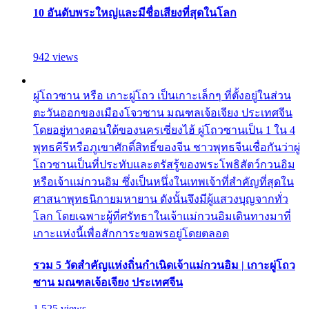
10 อันดับพระใหญ่และมีชื่อเสียงที่สุดในโลก
942 views
ผู่โถวซาน หรือ เกาะผู่โถว เป็นเกาะเล็กๆ ที่ตั้งอยู่ในส่วน
ตะวันออกของเมืองโจวซาน มณฑลเจ้อเจียง ประเทศจีน
โดยอยู่ทางตอนใต้ของนครเซี่ยงไฮ้ ผู่โถวซานเป็น 1 ใน 4
พุทธคีรีหรือภูเขาศักดิ์สิทธิ์ของจีน ชาวพุทธจีนเชื่อกันว่าผู่
โถวซานเป็นที่ประทับและตรัสรู้ของพระโพธิสัตว์กวนอิม
หรือเจ้าแม่กวนอิม ซึ่งเป็นหนึ่งในเทพเจ้าที่สำคัญที่สุดใน
ศาสนาพุทธนิกายมหายาน ดังนั้นจึงมีผู้แสวงบุญจากทั่ว
โลก โดยเฉพาะผู้ที่ศรัทธาในเจ้าแม่กวนอิมเดินทางมาที่
เกาะแห่งนี้เพื่อสักการะขอพรอยู่โดยตลอด
รวม 5 วัดสำคัญแห่งถิ่นกำเนิดเจ้าแม่กวนอิม | เกาะผู่โถว
ซาน มณฑลเจ้อเจียง ประเทศจีน
1,525 views