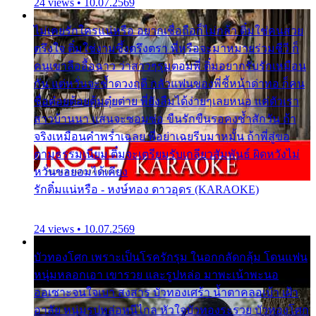
24 views • 10.07.2569
ไม่เคยรักใครแน่หรือ อยากเชื่อถือก็ไม่กล้า ติ๋มใช่คนสวย
ตรึงใจ ติ๋มใช่งามซึ้งตรึงตรา พี่หรือจะมาหมายร่วมชีวี ก็
คนเขาลืออื้อฉาว ว่าสาวๆรุมตอมพี่ ติ๋มอยากรับรักเหมือน
กัน แต่หวั่นจะช้ำดวงฤดี กลัวแฟนของพี่ชี้หน้าด่าทอ ก็คน
ชื่อต๋อยต้อยตุ้มตุ๋ยต่าย พี่ยังลืมได้ง่ายๆเลยหนอ แค่ตัวเรา
สาวบ้านนา แสนจะซอมซ่อ ขืนรักขืนรอคงช้ำสักวัน ถ้า
จริงเหมือนคำพร่ำเฉลย พี่อย่าเฉยรีบมาหมั้น ถ้าพี่สู่ขอ
ตามธรรมเนียม ติ๋มจะเตรียมรับเกลียวสัมพันธ์ ผิดหวังไม่
หวั่นขอยอมได้เคียง
รักติ๋มแน่หรือ - หงษ์ทอง ดาวอุดร (KARAOKE)
24 views • 10.07.2569
บัวทองโศก เพราะเป็นโรครักรุม ในอกกลัดกลุ้ม โดนแฟน
หนุ่มหลอกเอา เขารวย และรูปหล่อ มาพะเน้าพะนอ
ออเซาะจนใจเบา สงสาร บัวทองเศร้า น้ำตาคลอเบ้า เฝ้า
อาลัย หนุ่มรูปหล่อหนีไกล หัวใจบัวทองระรวย บัวทองโศก