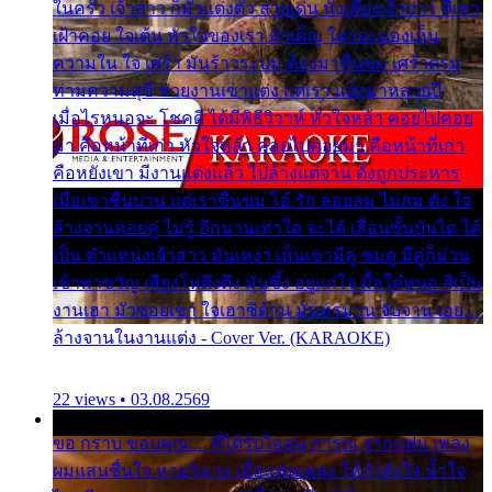
ในครัว เจ้าสาว ก็มัวแต่งตัว สวยเด่น นั่งเคียงเจ้าบ่าว ที่เขา
เฝ้าคอย ใจเต้น หัวใจของเรา ลำเค็ญ ใครจะมองเห็น
ความใน ใจ เศร้า มันร้าวระบม ต้องมาขื่นขม เศร้าตรม
ท่ามความสุขี ช่วยงานเขาแต่ง แต่เรา แล้งมาหลายปี
เมื่อไรหนอจะ โชคดี ได้มีพิธีวิวาห์ หัวใจหล้า คอยไปคอย
มา คือหน้าที่เก่า หัวใจหล้า คอยไปคอยมา คือหน้าที่เก่า
คือหยังเขา มีงานแต่งแล้ว ไปล้างแต่จาน ดั่งถูกประหาร
เมื่อเขาชื่นบาน แต่เราขื่นขม โอ้ รัก ลอยลม ไม่สม ดัง ใจ
ล้างจานคอยคู่ ไม่รู้ อีกนานเท่าใด จะได้ เลื่อนขั้นบันได ได้
เป็น ตำแหน่งเจ้าสาว มันเหงา เห็นเขามีคู่ ซมดู มีคู่ก็ม่วน
เข้าพาขวัญ เสียงโห่ตึงตึง มันซึ้ง อยู่แก่ใจ มื้อใด๋หนอ สิเป็น
งานเฮา มัวซอยเขา ใจเฮาซิด้าน มันทรมาน จับจาน เอย…
ล้างจานในงานแต่ง - Cover Ver. (KARAOKE)
22 views • 03.08.2569
ขอ กราบ ขอบคุณ.... ที่ได้รับไออุ่น การุณ จากแฟน เพลง
ผมแสนชื่นใจ หายวังเวง เมื่อแฟนเพลง ให้กำลังใจ น้ำใจ