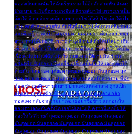
พ่อส่งเงินสามพัน ให้ฉันเรียนราม ได้อีกสักสามพัน ฉันคง
บ๊าย บาย จะไปซื้อกางเกงยีนส์ ลีวายส์มาใส่ เพราะเราเป็น
เด็กใต้ ลีวายส์อย่างเดียว อยากจะโชว์ถึงหิวโซ เด็กใต้ก็ไม่
หวั่น ตกตัวละหลายพัน กัดฟันซื้อมา ให้เด็กเทพเหลียวมอง
และต้องรู้ว่า เด็กใต้ไม่ธรรมดา แต่สุดยอด เดินโยกย้ายเย
ยวน กวนโอ๊ยพอได้ เพราะว่านุ่งลีวายส์ ตัวใหม่ใส่มา เดิน
เข้ามหาลัย จิ๊กโก๊มองหน้า ท่าจะมีปัญหา ไม่พอใจ ได้เป็น
เรื่องแน่นอน แต่ฉันไม่หวั่น เลยแหลงใต้ถามมัน ว่ามัน
พรั่นพรือ มันตอบว่าไม่พรื่อ เปลี่ยนเป็นยิ้มให้ เจอะเด็กใต้
ด้วยกัน ก็เลยรอด สุดยอด สุดยอด สุดยอด มันสุดยอด สุด
ยอด สุดยอด สุดยอด มันสุดยอด แอบหลงรักสาวราม ที่พัก
ห้องเช่า เธอผิวขาวผมยาว ปากแดงแหลงกลาง ถูกสเป็ก
จริงเธอ อยู่ห้องข้างข้าง อยากเข้าไปแหลงกลาง กลัว
ทองแดง กลับจากรามมาเจอ เธอมาซื้อข้าว แต่ก่อนนั้น
สองเรา เจอะกันครั้งใด เธอไม่เคยไยดี คราวนี้เธอยิ้มให้
ต้องให้ใส่ลีวายส์ สุดยอด สุดยอด มันสุดยอด มันสุดยอด
มันสุดยอด มันสุดยอด มันสุดยอด มันสุดยอด มันสุดยอด
มันสุดยอด มันสุดยอด มันสุดยอด มันสุดยอด มันสุดยอด