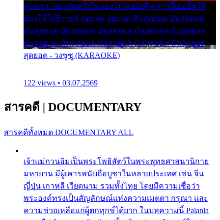
สองเรา เจอะกันครั้งใด เธอไม่เคยไยดี คราวนี้เธอยิ้มให้
ต้องให้ใส่ลีวายส์ สุดยอด สุดยอด มันสุดยอด มันสุดยอด
มันสุดยอด มันสุดยอด มันสุดยอด มันสุดยอด มันสุดยอด
มันสุดยอด มันสุดยอด มันสุดยอด มันสุดยอด มันสุดยอด
สุดยอด - วงซูซู (KARAOKE)
122 views • 03.07.2569
สารคดี
|
DOCUMENTARY
สารคดีทั้งหมด
DOCUMENTARY ALL
เจ้าแม่กวนอิมเป็นพระโพธิสัตว์ในพระพุทธศาสนานิกาย
มหายาน มีผู้เคารพนับถือบูชาในหลายประเทศ เช่น จีน
ญี่ปุ่น เกาหลี เวียดนาม รวมทั้งไทย โดยมีความเชื่อว่า
พระองค์ทรงเป็นสัญลักษณ์แห่งความเมตตา กรุณา และ
ความช่วยเหลือแก่ผู้ตกทุกข์ได้ยาก ในบทความนี้ Palanla