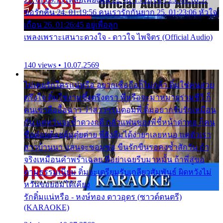
ขอรักคืน 24. 01:19:56 คนเรารักกันยาก 25. 01:23:06 หัวใจ
เถื่อน 26. 01:26:45 อยู่เพื่อลูก
เพลงเพราะเสนาะดวงใจ - ดาวใจ ไพจิตร (Official Audio)
140 views • 10.07.2569
ไม่เคยรักใครแน่หรือ อยากเชื่อถือก็ไม่กล้า ติ๋มใช่คนสวย
ตรึงใจ ติ๋มใช่งามซึ้งตรึงตรา พี่หรือจะมาหมายร่วมชีวี ก็
คนเขาลืออื้อฉาว ว่าสาวๆรุมตอมพี่ ติ๋มอยากรับรักเหมือน
กัน แต่หวั่นจะช้ำดวงฤดี กลัวแฟนของพี่ชี้หน้าด่าทอ ก็คน
ชื่อต๋อยต้อยตุ้มตุ๋ยต่าย พี่ยังลืมได้ง่ายๆเลยหนอ แค่ตัวเรา
สาวบ้านนา แสนจะซอมซ่อ ขืนรักขืนรอคงช้ำสักวัน ถ้า
จริงเหมือนคำพร่ำเฉลย พี่อย่าเฉยรีบมาหมั้น ถ้าพี่สู่ขอ
ตามธรรมเนียม ติ๋มจะเตรียมรับเกลียวสัมพันธ์ ผิดหวังไม่
หวั่นขอยอมได้เคียง
รักติ๋มแน่หรือ - หงษ์ทอง ดาวอุดร (ซาวด์ดนตรี)
(KARAOKE)