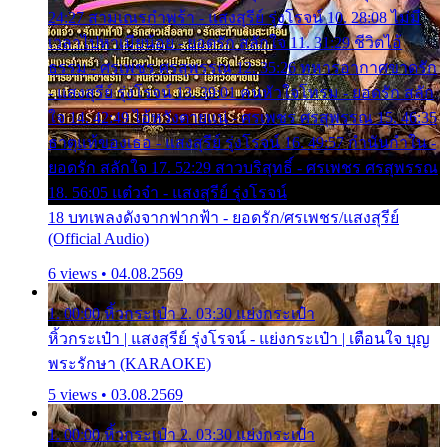
24:27 สามเณรกำพร้า - แสงสุรีย์ รุ่งโรจน์ 10. 28:08 ไม่มี
เวลาไปหาเมียน้อย - ยอดรัก สลักใจ 11. 31:29 ชีวิตไอ้
ธรรม - ศรเพชร ศรสุพรรณ 12. 35:26 ทหารอากาศขาดรัก
- แสงสุรีย์ รุ่งโรจน์ 13. 39:01 คนหัวใจโทรม - ยอดรัก สลัก
ใจ 14. 42:49 ไอ้หวังตายแน่ - ศรเพชร ศรสุพรรณ 15. 46:35
ธาตุแท้ของเธอ - แสงสุรีย์ รุ่งโรจน์ 16. 49:57 กำนันกำใน -
ยอดรัก สลักใจ 17. 52:29 สาวบริสุทธิ์ - ศรเพชร ศรสุพรรณ
18. 56:05 แต๋วจ๋า - แสงสุรีย์ รุ่งโรจน์
18 บทเพลงดังจากฟากฟ้า - ยอดรัก/ศรเพชร/แสงสุรีย์
(Official Audio)
6 views • 04.08.2569
1. 00:00 หิ้วกระเป๋า 2. 03:30 แย่งกระเป๋า
หิ้วกระเป๋า | แสงสุรีย์ รุ่งโรจน์ - แย่งกระเป๋า | เตือนใจ บุญ
พระรักษา (KARAOKE)
5 views • 03.08.2569
1. 00:00 หิ้วกระเป๋า 2. 03:30 แย่งกระเป๋า