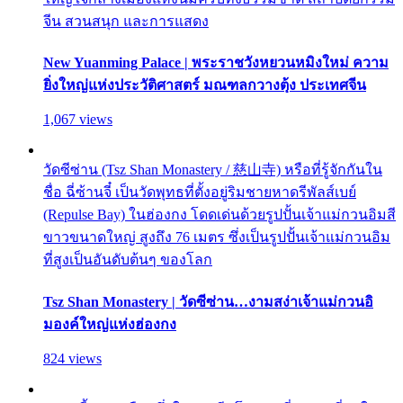
จีน สวนสนุก และการแสดง
New Yuanming Palace | พระราชวังหยวนหมิงใหม่ ความ
ยิ่งใหญ่แห่งประวัติศาสตร์ มณฑลกวางตุ้ง ประเทศจีน
1,067 views
วัดซีซ่าน (Tsz Shan Monastery / 慈山寺) หรือที่รู้จักกันใน
ชื่อ ฉี่ซ้านจี๋ เป็นวัดพุทธที่ตั้งอยู่ริมชายหาดรีพัลส์เบย์
(Repulse Bay) ในฮ่องกง โดดเด่นด้วยรูปปั้นเจ้าแม่กวนอิมสี
ขาวขนาดใหญ่ สูงถึง 76 เมตร ซึ่งเป็นรูปปั้นเจ้าแม่กวนอิม
ที่สูงเป็นอันดับต้นๆ ของโลก
Tsz Shan Monastery | วัดซีซ่าน…งามสง่าเจ้าแม่กวนอิ
มองค์ใหญ่แห่งฮ่องกง
824 views