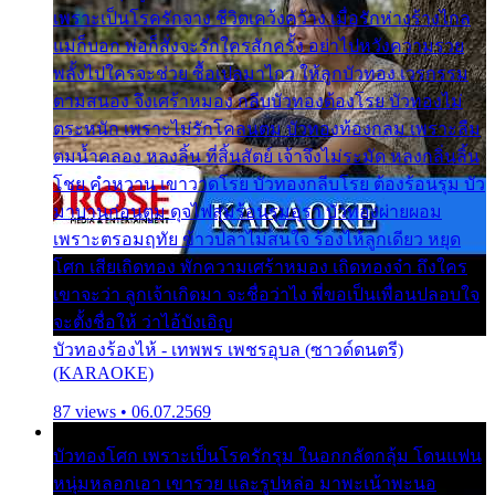
เพราะเป็นโรครักจาง ชีวิตเคว้งคว้าง เมื่อรักห่างร้างไกล
แม่ก็บอก พ่อก็สั่งจะรักใครสักครั้ง อย่าไปหวังความรวย
พลั้งไปใครจะช่วย ซื้อเปลมาไกว ให้ลูกบัวทอง เวรกรรม
ตามสนอง จึงเศร้าหมอง กลีบบัวทองต้องโรย บัวทองไม่
ตระหนัก เพราะไม่รักโคลนตม บัวทองท้องกลม เพราะลืม
ตมน้ำคลอง หลงลิ้น ที่สิ้นสัตย์ เจ้าจึงไม่ระมัด หลงกลิ่นลิ้น
โชย คำหวาน เขาวาดโรย บัวทองกลีบโรย ต้องร้อนรุม บัว
มาบานก่อนตูม ดุจไฟสุมร้อนรุมอุรา บัวทองผ่ายผอม
เพราะตรอมฤทัย ข้าวปลาไม่สนใจ ร้องไห้ลูกเดียว หยุด
โศก เสียเถิดทอง พักความเศร้าหมอง เถิดทองจ๋า ถึงใคร
เขาจะว่า ลูกเจ้าเกิดมา จะชื่อว่าไง พี่ขอเป็นเพื่อนปลอบใจ
จะตั้งชื่อให้ ว่าไอ้บังเอิญ
บัวทองร้องไห้ - เทพพร เพชรอุบล (ซาวด์ดนตรี)
(KARAOKE)
87 views • 06.07.2569
บัวทองโศก เพราะเป็นโรครักรุม ในอกกลัดกลุ้ม โดนแฟน
หนุ่มหลอกเอา เขารวย และรูปหล่อ มาพะเน้าพะนอ