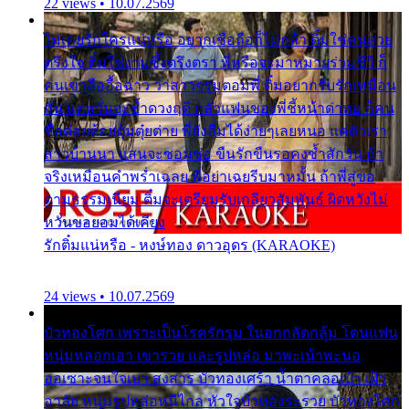
22 views • 10.07.2569
ไม่เคยรักใครแน่หรือ อยากเชื่อถือก็ไม่กล้า ติ๋มใช่คนสวย
ตรึงใจ ติ๋มใช่งามซึ้งตรึงตรา พี่หรือจะมาหมายร่วมชีวี ก็
คนเขาลืออื้อฉาว ว่าสาวๆรุมตอมพี่ ติ๋มอยากรับรักเหมือน
กัน แต่หวั่นจะช้ำดวงฤดี กลัวแฟนของพี่ชี้หน้าด่าทอ ก็คน
ชื่อต๋อยต้อยตุ้มตุ๋ยต่าย พี่ยังลืมได้ง่ายๆเลยหนอ แค่ตัวเรา
สาวบ้านนา แสนจะซอมซ่อ ขืนรักขืนรอคงช้ำสักวัน ถ้า
จริงเหมือนคำพร่ำเฉลย พี่อย่าเฉยรีบมาหมั้น ถ้าพี่สู่ขอ
ตามธรรมเนียม ติ๋มจะเตรียมรับเกลียวสัมพันธ์ ผิดหวังไม่
หวั่นขอยอมได้เคียง
รักติ๋มแน่หรือ - หงษ์ทอง ดาวอุดร (KARAOKE)
24 views • 10.07.2569
บัวทองโศก เพราะเป็นโรครักรุม ในอกกลัดกลุ้ม โดนแฟน
หนุ่มหลอกเอา เขารวย และรูปหล่อ มาพะเน้าพะนอ
ออเซาะจนใจเบา สงสาร บัวทองเศร้า น้ำตาคลอเบ้า เฝ้า
อาลัย หนุ่มรูปหล่อหนีไกล หัวใจบัวทองระรวย บัวทองโศก