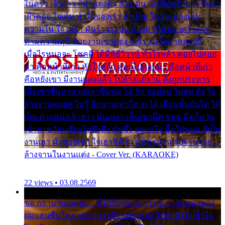
ในครัว เจ้าสาว ก็มัวแต่งตัว สวยเด่น นั่งเคียงเจ้าบ่าว ที่เขา
เฝ้าคอย ใจเต้น หัวใจของเรา ลำเค็ญ ใครจะมองเห็น
ความใน ใจ เศร้า มันร้าวระบม ต้องมาขื่นขม เศร้าตรม
ท่ามความสุขี ช่วยงานเขาแต่ง แต่เรา แล้งมาหลายปี
เมื่อไรหนอจะ โชคดี ได้มีพิธีวิวาห์ หัวใจหล้า คอยไปคอย
มา คือหน้าที่เก่า หัวใจหล้า คอยไปคอยมา คือหน้าที่เก่า
คือหยังเขา มีงานแต่งแล้ว ไปล้างแต่จาน ดั่งถูกประหาร
เมื่อเขาชื่นบาน แต่เราขื่นขม โอ้ รัก ลอยลม ไม่สม ดัง ใจ
ล้างจานคอยคู่ ไม่รู้ อีกนานเท่าใด จะได้ เลื่อนขั้นบันได ได้
เป็น ตำแหน่งเจ้าสาว มันเหงา เห็นเขามีคู่ ซมดู มีคู่ก็ม่วน
เข้าพาขวัญ เสียงโห่ตึงตึง มันซึ้ง อยู่แก่ใจ มื้อใด๋หนอ สิเป็น
งานเฮา มัวซอยเขา ใจเฮาซิด้าน มันทรมาน จับจาน เอย…
ล้างจานในงานแต่ง - Cover Ver. (KARAOKE)
22 views • 03.08.2569
ขอ กราบ ขอบคุณ.... ที่ได้รับไออุ่น การุณ จากแฟน เพลง
ผมแสนชื่นใจ หายวังเวง เมื่อแฟนเพลง ให้กำลังใจ น้ำใจ