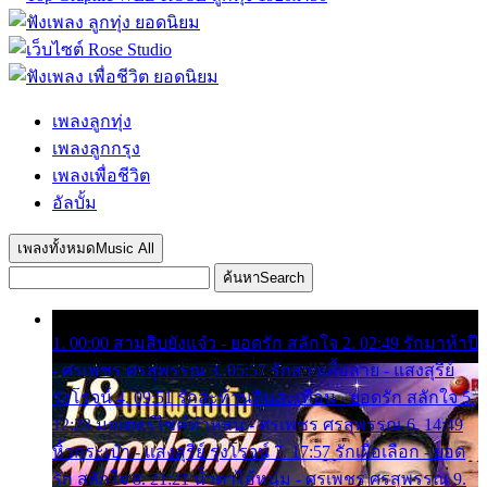
เพลงลูกทุ่ง
เพลงลูกกรุง
เพลงเพื่อชีวิต
อัลบั้ม
เพลงทั้งหมด
Music All
ค้นหา
Search
1. 00:00 สามสิบยังแจ๋ว - ยอดรัก สลักใจ 2. 02:49 รักมาห้าปี
- ศรเพชร ศรสุพรรณ 3. 05:57 รักสาวเสื้อลาย - แสงสุรีย์
รุ่งโรจน์ 4. 09:51 รักสะท้านดินสะเทือน - ยอดรัก สลักใจ 5.
12:23 มอเตอร์ไซค์ทำหล่น - ศรเพชร ศรสุพรรณ 6. 14:49
หิ้วกระเป๋า - แสงสุรีย์ รุ่งโรจน์ 7. 17:57 รักเผื่อเลือก - ยอด
รัก สลักใจ 8. 21:21 น้ำตาไอ้หนุ่ม - ศรเพชร ศรสุพรรณ 9.