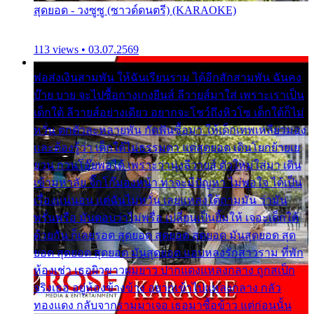
สุดยอด - วงซูซู (ซาวด์ดนตรี) (KARAOKE)
113 views • 03.07.2569
พ่อส่งเงินสามพัน ให้ฉันเรียนราม ได้อีกสักสามพัน ฉันคง
บ๊าย บาย จะไปซื้อกางเกงยีนส์ ลีวายส์มาใส่ เพราะเราเป็น
เด็กใต้ ลีวายส์อย่างเดียว อยากจะโชว์ถึงหิวโซ เด็กใต้ก็ไม่
หวั่น ตกตัวละหลายพัน กัดฟันซื้อมา ให้เด็กเทพเหลียวมอง
และต้องรู้ว่า เด็กใต้ไม่ธรรมดา แต่สุดยอด เดินโยกย้ายเย
ยวน กวนโอ๊ยพอได้ เพราะว่านุ่งลีวายส์ ตัวใหม่ใส่มา เดิน
เข้ามหาลัย จิ๊กโก๊มองหน้า ท่าจะมีปัญหา ไม่พอใจ ได้เป็น
เรื่องแน่นอน แต่ฉันไม่หวั่น เลยแหลงใต้ถามมัน ว่ามัน
พรั่นพรือ มันตอบว่าไม่พรื่อ เปลี่ยนเป็นยิ้มให้ เจอะเด็กใต้
ด้วยกัน ก็เลยรอด สุดยอด สุดยอด สุดยอด มันสุดยอด สุด
ยอด สุดยอด สุดยอด มันสุดยอด แอบหลงรักสาวราม ที่พัก
ห้องเช่า เธอผิวขาวผมยาว ปากแดงแหลงกลาง ถูกสเป็ก
จริงเธอ อยู่ห้องข้างข้าง อยากเข้าไปแหลงกลาง กลัว
ทองแดง กลับจากรามมาเจอ เธอมาซื้อข้าว แต่ก่อนนั้น