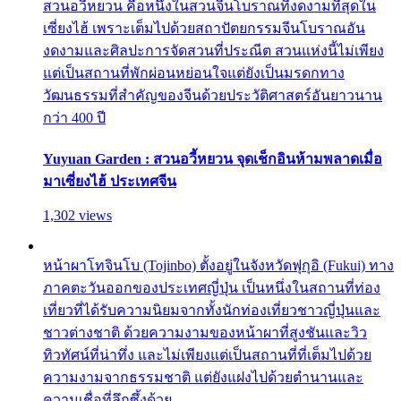
สวนอวี้หยวน คือหนึ่งในสวนจีนโบราณที่งดงามที่สุดใน
เซี่ยงไฮ้ เพราะเต็มไปด้วยสถาปัตยกรรมจีนโบราณอัน
งดงามและศิลปะการจัดสวนที่ประณีต สวนแห่งนี้ไม่เพียง
แต่เป็นสถานที่พักผ่อนหย่อนใจแต่ยังเป็นมรดกทาง
วัฒนธรรมที่สำคัญของจีนด้วยประวัติศาสตร์อันยาวนาน
กว่า 400 ปี
Yuyuan Garden : สวนอวี้หยวน จุดเช็กอินห้ามพลาดเมื่อ
มาเซี่ยงไฮ้ ประเทศจีน
1,302 views
หน้าผาโทจินโบ (Tojinbo) ตั้งอยู่ในจังหวัดฟุกุอิ (Fukui) ทาง
ภาคตะวันออกของประเทศญี่ปุ่น เป็นหนึ่งในสถานที่ท่อง
เที่ยวที่ได้รับความนิยมจากทั้งนักท่องเที่ยวชาวญี่ปุ่นและ
ชาวต่างชาติ ด้วยความงามของหน้าผาที่สูงชันและวิว
ทิวทัศน์ที่น่าทึ่ง และไม่เพียงแต่เป็นสถานที่ที่เต็มไปด้วย
ความงามจากธรรมชาติ แต่ยังแฝงไปด้วยตำนานและ
ความเชื่อที่ลึกซึ้งด้วย