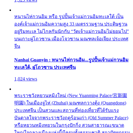
หนานไห่กวนอิม หรือ รูปปั้นเจ้าแม่กวนอิมทะเลใต้ เป็น
องค์เจ้าแม่กวนอิมความสูง 33 เมตรรวมฐาน ประดิษฐาน
อยู่ริมทะเล ไม่ไกลกันนักกับ “วัดเจ้าแม่กวนอิมไม่ยอมไป”
บนเกาะผู่โถวซาน เมืองโจวซาน มณฑลเจ้อเจียง ประเทศ
จีน
Nanhai Guanyin : หนานไห่กวนอิม...รูปปั้นเจ้าแม่กวนอิม
ทะเลใต้, ผู่โถวซาน ประเทศจีน
1,024 views
พระราชวังหยวนหมิงใหม่ (New Yuanming Palace/宮新園
明園) ในเมืองจูไห่ (Zhuhai) มณฑลกวางตุ้ง (Quangdong)
ประเทศจีน เป็นสวนและสถานที่ท่องเที่ยวที่ได้รับแรง
บันดาลใจจากพระราชวังฤดูร้อนเก่า (Old Summer Palace)
หรือหยวนหมิงหยวนในกรุงปักกิ่ง สวนสาธารณะขนาด
ใหญ่ใจกลางเมืองแห่งนี้มีครบทั้งธรรมชาติ สถาปัตยกรรม