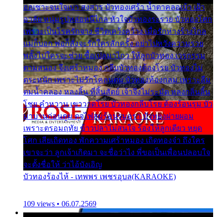
ออเซาะจนใจเบา สงสาร บัวทองเศร้า น้ำตาคลอเบ้า เฝ้า
อาลัย หนุ่มรูปหล่อหนีไกล หัวใจบัวทองระรวย บัวทองโศก
เพราะเป็นโรครักจาง ชีวิตเคว้งคว้าง เมื่อรักห่างร้างไกล
แม่ก็บอก พ่อก็สั่งจะรักใครสักครั้ง อย่าไปหวังความรวย
พลั้งไปใครจะช่วย ซื้อเปลมาไกว ให้ลูกบัวทอง เวรกรรม
ตามสนอง จึงเศร้าหมอง กลีบบัวทองต้องโรย บัวทองไม่
ตระหนัก เพราะไม่รักโคลนตม บัวทองท้องกลม เพราะลืม
ตมน้ำคลอง หลงลิ้น ที่สิ้นสัตย์ เจ้าจึงไม่ระมัด หลงกลิ่นลิ้น
โชย คำหวาน เขาวาดโรย บัวทองกลีบโรย ต้องร้อนรุม บัว
มาบานก่อนตูม ดุจไฟสุมร้อนรุมอุรา บัวทองผ่ายผอม
เพราะตรอมฤทัย ข้าวปลาไม่สนใจ ร้องไห้ลูกเดียว หยุด
โศก เสียเถิดทอง พักความเศร้าหมอง เถิดทองจ๋า ถึงใคร
เขาจะว่า ลูกเจ้าเกิดมา จะชื่อว่าไง พี่ขอเป็นเพื่อนปลอบใจ
จะตั้งชื่อให้ ว่าไอ้บังเอิญ
บัวทองร้องไห้ - เทพพร เพชรอุบล(KARAOKE)
109 views • 06.07.2569