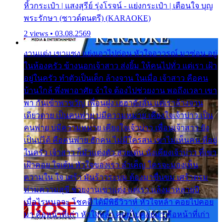
หิ้วกระเป๋า | แสงสุรีย์ รุ่งโรจน์ - แย่งกระเป๋า | เตือนใจ บุญ
พระรักษา (ซาวด์ดนตรี) (KARAOKE)
2 views • 03.08.2569
งานแต่ง เขาแซง แย่งเอาไปก่อน หัวใจอาวรณ์ มาซ่อน อยู่
ในห้องครัว ข้างนอกเจ้าสาว ส่งยิ้ม ให้คนไปทั่ว แต่เรา เฝ้า
อยู่ในครัว ทำตัวเป็นเด็ก ล้างจาน ในเมื่อ เจ้าสาว คือคน
บ้านใกล้ พึ่งพาอาศัย จำใจ ต้องไปช่วยงาน พอถึงเวลา เขา
พา กันเข้าพาขวัญ เพื่อนฝูง เฮฮาดังลั่น แต่เราล้างจาน
เดียวดาย เป็นคนพ่าย บ่มีความหมาย เคียงใจเจ้าบ่าว เป็น
คนพ่าย บ่มีความหมาย เคียงใจเจ้าบ่าว เพื่อนเจ้าสาว ยัง
เป็นบ่ได้ คือคนพ่าย ฮักคน ไม่มีใครสน เขาไม่เห็นคน ที่อยู่
ในครัว เจ้าสาว ก็มัวแต่งตัว สวยเด่น นั่งเคียงเจ้าบ่าว ที่เขา
เฝ้าคอย ใจเต้น หัวใจของเรา ลำเค็ญ ใครจะมองเห็น
ความใน ใจ เศร้า มันร้าวระบม ต้องมาขื่นขม เศร้าตรม
ท่ามความสุขี ช่วยงานเขาแต่ง แต่เรา แล้งมาหลายปี
เมื่อไรหนอจะ โชคดี ได้มีพิธีวิวาห์ หัวใจหล้า คอยไปคอย
มา คือหน้าที่เก่า หัวใจหล้า คอยไปคอยมา คือหน้าที่เก่า