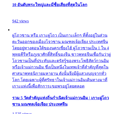
10 อันดับพระใหญ่และมีชื่อเสียงที่สุดในโลก
942 views
ผู่โถวซาน หรือ เกาะผู่โถว เป็นเกาะเล็กๆ ที่ตั้งอยู่ในส่วน
ตะวันออกของเมืองโจวซาน มณฑลเจ้อเจียง ประเทศจีน
โดยอยู่ทางตอนใต้ของนครเซี่ยงไฮ้ ผู่โถวซานเป็น 1 ใน 4
พุทธคีรีหรือภูเขาศักดิ์สิทธิ์ของจีน ชาวพุทธจีนเชื่อกันว่าผู่
โถวซานเป็นที่ประทับและตรัสรู้ของพระโพธิสัตว์กวนอิม
หรือเจ้าแม่กวนอิม ซึ่งเป็นหนึ่งในเทพเจ้าที่สำคัญที่สุดใน
ศาสนาพุทธนิกายมหายาน ดังนั้นจึงมีผู้แสวงบุญจากทั่ว
โลก โดยเฉพาะผู้ที่ศรัทธาในเจ้าแม่กวนอิมเดินทางมาที่
เกาะแห่งนี้เพื่อสักการะขอพรอยู่โดยตลอด
รวม 5 วัดสำคัญแห่งถิ่นกำเนิดเจ้าแม่กวนอิม | เกาะผู่โถว
ซาน มณฑลเจ้อเจียง ประเทศจีน
1,525 views