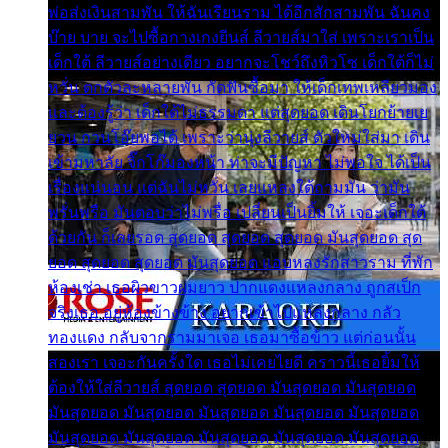
พ่อส่งเงินสามพัน ให้ฉันเรียนราม ได้อีกสักสามพัน ฉันคง
บ๊าย บาย จะไปซื้อกางเกงยีนส์ ลีวายส์มาใส่ เพราะเราเป็น
เด็กใต้ ลีวายส์อย่างเดียว อยากจะโชว์ถึงหิวโซ เด็กใต้ก็ไม่
หวั่น ตกตัวละหลายพัน กัดฟันซื้อมา ให้เด็กเทพเหลียวมอง
และต้องรู้ว่า เด็กใต้ไม่ธรรมดา แต่สุดยอด เดินโยกย้ายเย
ยวน กวนโอ๊ยพอได้ เพราะว่านุ่งลีวายส์ ตัวใหม่ใส่มา เดิน
เข้ามหาลัย จิ๊กโก๊มองหน้า ท่าจะมีปัญหา ไม่พอใจ ได้เป็น
เรื่องแน่นอน แต่ฉันไม่หวั่น เลยแหลงใต้ถามมัน ว่ามัน
พรั่นพรือ มันตอบว่าไม่พรื่อ เปลี่ยนเป็นยิ้มให้ เจอะเด็กใต้
ด้วยกัน ก็เลยรอด สุดยอด สุดยอด สุดยอด มันสุดยอด สุด
ยอด สุดยอด สุดยอด มันสุดยอด แอบหลงรักสาวราม ที่พัก
ห้องเช่า เธอผิวขาวผมยาว ปากแดงแหลงกลาง ถูกสเป็ก
จริงเธอ อยู่ห้องข้างข้าง อยากเข้าไปแหลงกลาง กลัว
ทองแดง กลับจากรามมาเจอ เธอมาซื้อข้าว แต่ก่อนนั้น
สองเรา เจอะกันครั้งใด เธอไม่เคยไยดี คราวนี้เธอยิ้มให้
ต้องให้ใส่ลีวายส์ สุดยอด สุดยอด มันสุดยอด มันสุดยอด
มันสุดยอด มันสุดยอด มันสุดยอด มันสุดยอด มันสุดยอด
มันสุดยอด มันสุดยอด มันสุดยอด มันสุดยอด มันสุดยอด