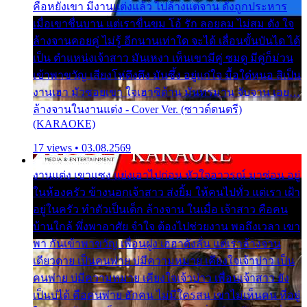
คือหยังเขา มีงานแต่งแล้ว ไปล้างแต่จาน ดั่งถูกประหาร
เมื่อเขาชื่นบาน แต่เราขื่นขม โอ้ รัก ลอยลม ไม่สม ดัง ใจ
ล้างจานคอยคู่ ไม่รู้ อีกนานเท่าใด จะได้ เลื่อนขั้นบันได ได้
เป็น ตำแหน่งเจ้าสาว มันเหงา เห็นเขามีคู่ ซมดู มีคู่ก็ม่วน
เข้าพาขวัญ เสียงโห่ตึงตึง มันซึ้ง อยู่แก่ใจ มื้อใด๋หนอ สิเป็น
งานเฮา มัวซอยเขา ใจเฮาซิด้าน มันทรมาน จับจาน เอย…
ล้างจานในงานแต่ง - Cover Ver. (ซาวด์ดนตรี)
(KARAOKE)
17 views • 03.08.2569
งานแต่ง เขาแซง แย่งเอาไปก่อน หัวใจอาวรณ์ มาซ่อน อยู่
ในห้องครัว ข้างนอกเจ้าสาว ส่งยิ้ม ให้คนไปทั่ว แต่เรา เฝ้า
อยู่ในครัว ทำตัวเป็นเด็ก ล้างจาน ในเมื่อ เจ้าสาว คือคน
บ้านใกล้ พึ่งพาอาศัย จำใจ ต้องไปช่วยงาน พอถึงเวลา เขา
พา กันเข้าพาขวัญ เพื่อนฝูง เฮฮาดังลั่น แต่เราล้างจาน
เดียวดาย เป็นคนพ่าย บ่มีความหมาย เคียงใจเจ้าบ่าว เป็น
คนพ่าย บ่มีความหมาย เคียงใจเจ้าบ่าว เพื่อนเจ้าสาว ยัง
เป็นบ่ได้ คือคนพ่าย ฮักคน ไม่มีใครสน เขาไม่เห็นคน ที่อยู่