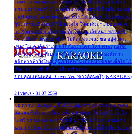
ไมตรี จากแฟนเพลง ทุกทุกที่ ปราณีหลั่งไหล ผมขอฝาก
นาม ยอดรักเอาไว้ โปรดเป็นแรงใจ อย่างนี้เรื่อยไป ขอ อยู่
คู่แฟนเพลง ไม่เคยคิดว่าเก่ง หรือดังกว่าใคร..ใคร พระคุณ
ผู้ฟัง เท่านั้นยิ่งใหญ่ ที่เป็นแรงใจ ให้ผมดังมา.. ขอ องค์เท
วา สถิตฟากฟ้ายิ่งใหญ่ คุ้มภัยให้ท่าน เถิดหนา ขอจงเชื่อ
ใจ ไว้เถิดว่า ตราบชั่วชีวา ไม่ลืมแฟนเพลง ขอ อยู่คู่แฟน
เพลง ไม่เคยคิดว่าเก่ง หรือดังกว่าใคร..ใคร พระคุณผู้ฟัง
เท่านั้นยิ่งใหญ่ ที่เป็นแรงใจ ให้ผมดังมา.. ขอ องค์เทวา
สถิตฟากฟ้ายิ่งใหญ่ คุ้มภัยให้ท่าน เถิดหนา ขอจงเชื่อใจ ไว้
เถิดว่า ตราบชั่วชีวา ไม่ลืมแฟนเพลง
ขอบคุณแฟนเพลง - Cover Ver. (ซาวด์ดนตรี) (KARAOKE)
24 views • 31.07.2569
ขอ กราบ ขอบคุณ.... ที่ได้รับไออุ่น การุณ จากแฟน เพลง
ผมแสนชื่นใจ หายวังเวง เมื่อแฟนเพลง ให้กำลังใจ น้ำใจ
ไมตรี จากแฟนเพลง ทุกทุกที่ ปราณีหลั่งไหล ผมขอฝาก
นาม ยอดรักเอาไว้ โปรดเป็นแรงใจ อย่างนี้เรื่อยไป ขอ อยู่