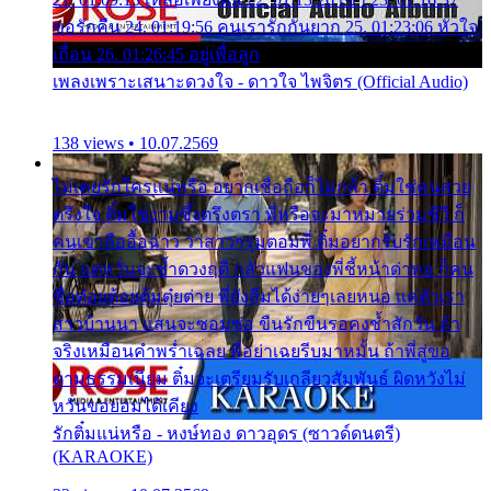
ขอรักคืน 24. 01:19:56 คนเรารักกันยาก 25. 01:23:06 หัวใจ
เถื่อน 26. 01:26:45 อยู่เพื่อลูก
เพลงเพราะเสนาะดวงใจ - ดาวใจ ไพจิตร (Official Audio)
138 views • 10.07.2569
ไม่เคยรักใครแน่หรือ อยากเชื่อถือก็ไม่กล้า ติ๋มใช่คนสวย
ตรึงใจ ติ๋มใช่งามซึ้งตรึงตรา พี่หรือจะมาหมายร่วมชีวี ก็
คนเขาลืออื้อฉาว ว่าสาวๆรุมตอมพี่ ติ๋มอยากรับรักเหมือน
กัน แต่หวั่นจะช้ำดวงฤดี กลัวแฟนของพี่ชี้หน้าด่าทอ ก็คน
ชื่อต๋อยต้อยตุ้มตุ๋ยต่าย พี่ยังลืมได้ง่ายๆเลยหนอ แค่ตัวเรา
สาวบ้านนา แสนจะซอมซ่อ ขืนรักขืนรอคงช้ำสักวัน ถ้า
จริงเหมือนคำพร่ำเฉลย พี่อย่าเฉยรีบมาหมั้น ถ้าพี่สู่ขอ
ตามธรรมเนียม ติ๋มจะเตรียมรับเกลียวสัมพันธ์ ผิดหวังไม่
หวั่นขอยอมได้เคียง
รักติ๋มแน่หรือ - หงษ์ทอง ดาวอุดร (ซาวด์ดนตรี)
(KARAOKE)