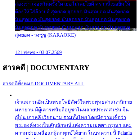
สองเรา เจอะกันครั้งใด เธอไม่เคยไยดี คราวนี้เธอยิ้มให้
ต้องให้ใส่ลีวายส์ สุดยอด สุดยอด มันสุดยอด มันสุดยอด
มันสุดยอด มันสุดยอด มันสุดยอด มันสุดยอด มันสุดยอด
มันสุดยอด มันสุดยอด มันสุดยอด มันสุดยอด มันสุดยอด
สุดยอด - วงซูซู (KARAOKE)
121 views • 03.07.2569
สารคดี
|
DOCUMENTARY
สารคดีทั้งหมด
DOCUMENTARY ALL
เจ้าแม่กวนอิมเป็นพระโพธิสัตว์ในพระพุทธศาสนานิกาย
มหายาน มีผู้เคารพนับถือบูชาในหลายประเทศ เช่น จีน
ญี่ปุ่น เกาหลี เวียดนาม รวมทั้งไทย โดยมีความเชื่อว่า
พระองค์ทรงเป็นสัญลักษณ์แห่งความเมตตา กรุณา และ
ความช่วยเหลือแก่ผู้ตกทุกข์ได้ยาก ในบทความนี้ Palanla