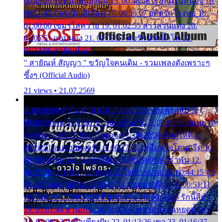
00:45:25 รอหน่อยน้องติ๋ม 15. 00:48:56 เรือล่มในหนอง 16.
00:51:43 บัตรเชิญสีเลือด 17. 00:56:07 อดีตรักโรงทอ 18.
01:00:00 เขมรไล่ควาย 19. 01:02:55 สาวสวนแตง 20.
01:05:51 แอบมอง 21. 01:09:27 พบรักปากน้ำโพ 22.
01:13:06 สายัณห์เมา
" สายัณห์ สัญญา " ขวัญใจคนเดิม - รวมเพลงดังเพราะๆ
ซึ้งๆ (Official Audio)
21 views • 21.07.2569
1. 00:00:00 ทำไมทำฉันได้ 2. 00:03:20 นางฟ้าสลัม 3.
00:06:50 คน 4. 00:10:36 บุญเหลือเกิน 5. 00:13:58 ฝนหยาด
สุดท้าย 6. 00:17:30 ยาใจยาจก 7. 00:20:30 คิดดูให้ดี 8.
00:24:21 ลบรอยแผลรัก 9. 00:27:35 เหมือนใจโดนกรีด 10.
00:30:54 ขบวนการเปาเปียว 11. 00:34:05 คำรำพัน 12.
00:37:20 ปาหนัน 13. 00:40:37 ใจเจ้ากรรม 14. 00:44:15 จูบ
ฉันแล้วจงตายเสีย 15. 00:47:24 ขอสูมาเต๊อะ 16. 00:51:11
คนใจมาร 17. 00:54:50 คืนทรมาน 18. 00:58:25 รักนี้สีดำ
19. 01:01:44 ส่วนเกิน 20. 01:05:42 หยาดน้ำฝนหยดน้ำตา
21. 01:09:13 เหลือเพียงฝัน 22. 01:13:26 เขา 23. 01:16:37