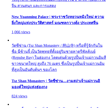
จีน สวนสนุก และการแสดง
New Yuanming Palace | พระราชวังหยวนหมิงใหม่ ความ
ยิ่งใหญ่แห่งประวัติศาสตร์ มณฑลกวางตุ้ง ประเทศจีน
1,066 views
วัดซีซ่าน (Tsz Shan Monastery / 慈山寺) หรือที่รู้จักกันใน
ชื่อ ฉี่ซ้านจี๋ เป็นวัดพุทธที่ตั้งอยู่ริมชายหาดรีพัลส์เบย์
(Repulse Bay) ในฮ่องกง โดดเด่นด้วยรูปปั้นเจ้าแม่กวนอิมสี
ขาวขนาดใหญ่ สูงถึง 76 เมตร ซึ่งเป็นรูปปั้นเจ้าแม่กวนอิม
ที่สูงเป็นอันดับต้นๆ ของโลก
Tsz Shan Monastery | วัดซีซ่าน…งามสง่าเจ้าแม่กวนอิ
มองค์ใหญ่แห่งฮ่องกง
824 views