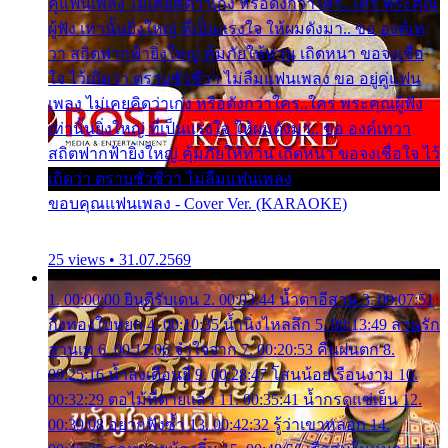
คู่แฟนเพลง ไม่เคยคิดว่าเก่ง หรือดังกว่าใคร..ใคร พระคุณ
ผู้ฟัง เท่านั้นยิ่งใหญ่ ที่เป็นแรงใจ ให้ผมดังมา.. ขอ องค์เท
วา สถิตฟากฟ้ายิ่งใหญ่ คุ้มภัยให้ท่าน เถิดหนา ขอจงเชื่อ
ใจ ไว้เถิดว่า ตราบชั่วชีวา ไม่ลืมแฟนเพลง ขอ อยู่คู่แฟน
เพลง ไม่เคยคิดว่าเก่ง หรือดังกว่าใคร..ใคร พระคุณผู้ฟัง
เท่านั้นยิ่งใหญ่ ที่เป็นแรงใจ ให้ผมดังมา.. ขอ องค์เทวา
สถิตฟากฟ้ายิ่งใหญ่ คุ้มภัยให้ท่าน เถิดหนา ขอจงเชื่อใจ ไว้
เถิดว่า ตราบชั่วชีวา ไม่ลืมแฟนเพลง
ขอบคุณแฟนเพลง - Cover Ver. (KARAOKE)
25 views • 31.07.2569
1. 00:00:00 ยินดีรับเดน 2. 00:03:44 น้ำตาอีสาน 3. 00:07:51
กิ่งทองใบหยก 4. 00:10:35 น้ำนิ่งไหลลึก 5. 00:13:49 ลานรัก
ลานเท 6. 00:17:06 จำใจจาก 7. 00:20:53 คืนฝนตก 8.
00:25:16 น้ำลงเดือนยี่ 9. 00:28:47 โสนน้อยเรือนงาม 10.
00:32:29 ตอไม้ที่ตายแล้ว 11. 00:35:41 น้ำกรดแช่เย็น 12.
00:39:08 อยากฟังซ้ำ 13. 00:42:32 รู้ว่าเขาหลอก 14.