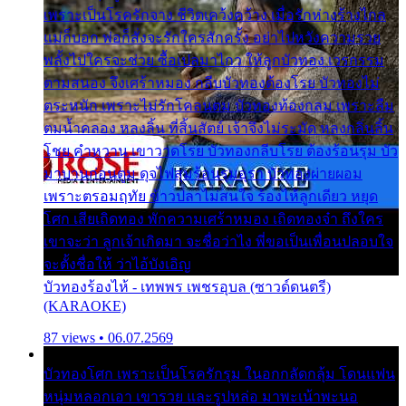
เพราะเป็นโรครักจาง ชีวิตเคว้งคว้าง เมื่อรักห่างร้างไกล
แม่ก็บอก พ่อก็สั่งจะรักใครสักครั้ง อย่าไปหวังความรวย
พลั้งไปใครจะช่วย ซื้อเปลมาไกว ให้ลูกบัวทอง เวรกรรม
ตามสนอง จึงเศร้าหมอง กลีบบัวทองต้องโรย บัวทองไม่
ตระหนัก เพราะไม่รักโคลนตม บัวทองท้องกลม เพราะลืม
ตมน้ำคลอง หลงลิ้น ที่สิ้นสัตย์ เจ้าจึงไม่ระมัด หลงกลิ่นลิ้น
โชย คำหวาน เขาวาดโรย บัวทองกลีบโรย ต้องร้อนรุม บัว
มาบานก่อนตูม ดุจไฟสุมร้อนรุมอุรา บัวทองผ่ายผอม
เพราะตรอมฤทัย ข้าวปลาไม่สนใจ ร้องไห้ลูกเดียว หยุด
โศก เสียเถิดทอง พักความเศร้าหมอง เถิดทองจ๋า ถึงใคร
เขาจะว่า ลูกเจ้าเกิดมา จะชื่อว่าไง พี่ขอเป็นเพื่อนปลอบใจ
จะตั้งชื่อให้ ว่าไอ้บังเอิญ
บัวทองร้องไห้ - เทพพร เพชรอุบล (ซาวด์ดนตรี)
(KARAOKE)
87 views • 06.07.2569
บัวทองโศก เพราะเป็นโรครักรุม ในอกกลัดกลุ้ม โดนแฟน
หนุ่มหลอกเอา เขารวย และรูปหล่อ มาพะเน้าพะนอ