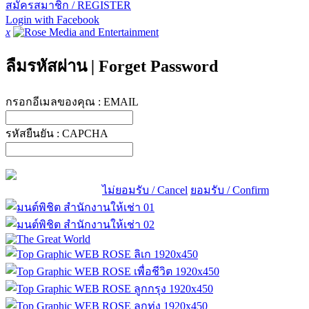
สมัครสมาชิก / REGISTER
Login with Facebook
x
ลืมรหัสผ่าน
|
Forget Password
กรอกอีเมลของคุณ :
EMAIL
รหัสยืนยัน :
CAPCHA
ไม่ยอมรับ / Cancel
ยอมรับ / Confirm