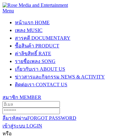
Menu
หน้าแรก
HOME
เพลง
MUSIC
สารคดี
DOCUMENTARY
ซื้อสินค้า
PRODUCT
ค่าลิขสิทธิ์
RATE
รายชื่อเพลง
SONG
เกี่ยวกับเรา
ABOUT US
ข่าวสารและกิจกรรม
NEWS & ACTIVITY
ติดต่อเรา
CONTACT US
สมาชิก
MEMBER
ลืมรหัสผ่าน
FORGOT PASSWORD
เข้าสู่ระบบ
LOGIN
หรือ