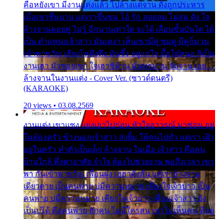
คือหยังเขา มีงานแต่งแล้ว ไปล้างแต่จาน ดั่งถูกประหาร
เมื่อเขาชื่นบาน แต่เราขื่นขม โอ้ รัก ลอยลม ไม่สม ดัง ใจ
ล้างจานคอยคู่ ไม่รู้ อีกนานเท่าใด จะได้ เลื่อนขั้นบันได ได้
เป็น ตำแหน่งเจ้าสาว มันเหงา เห็นเขามีคู่ ซมดู มีคู่ก็ม่วน
เข้าพาขวัญ เสียงโห่ตึงตึง มันซึ้ง อยู่แก่ใจ มื้อใด๋หนอ สิเป็น
งานเฮา มัวซอยเขา ใจเฮาซิด้าน มันทรมาน จับจาน เอย…
ล้างจานในงานแต่ง - Cover Ver. (ซาวด์ดนตรี)
(KARAOKE)
20 views • 03.08.2569
งานแต่ง เขาแซง แย่งเอาไปก่อน หัวใจอาวรณ์ มาซ่อน อยู่
ในห้องครัว ข้างนอกเจ้าสาว ส่งยิ้ม ให้คนไปทั่ว แต่เรา เฝ้า
อยู่ในครัว ทำตัวเป็นเด็ก ล้างจาน ในเมื่อ เจ้าสาว คือคน
บ้านใกล้ พึ่งพาอาศัย จำใจ ต้องไปช่วยงาน พอถึงเวลา เขา
พา กันเข้าพาขวัญ เพื่อนฝูง เฮฮาดังลั่น แต่เราล้างจาน
เดียวดาย เป็นคนพ่าย บ่มีความหมาย เคียงใจเจ้าบ่าว เป็น
คนพ่าย บ่มีความหมาย เคียงใจเจ้าบ่าว เพื่อนเจ้าสาว ยัง
เป็นบ่ได้ คือคนพ่าย ฮักคน ไม่มีใครสน เขาไม่เห็นคน ที่อยู่