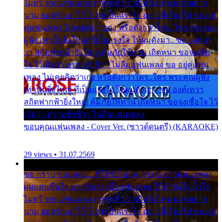
ไมตรี จากแฟนเพลง ทุกทุกที่ ปราณีหลั่งไหล ผมขอฝาก
นาม ยอดรักเอาไว้ โปรดเป็นแรงใจ อย่างนี้เรื่อยไป ขอ อยู่
คู่แฟนเพลง ไม่เคยคิดว่าเก่ง หรือดังกว่าใคร..ใคร พระคุณ
ผู้ฟัง เท่านั้นยิ่งใหญ่ ที่เป็นแรงใจ ให้ผมดังมา.. ขอ องค์เท
วา สถิตฟากฟ้ายิ่งใหญ่ คุ้มภัยให้ท่าน เถิดหนา ขอจงเชื่อ
ใจ ไว้เถิดว่า ตราบชั่วชีวา ไม่ลืมแฟนเพลง ขอ อยู่คู่แฟน
เพลง ไม่เคยคิดว่าเก่ง หรือดังกว่าใคร..ใคร พระคุณผู้ฟัง
เท่านั้นยิ่งใหญ่ ที่เป็นแรงใจ ให้ผมดังมา.. ขอ องค์เทวา
สถิตฟากฟ้ายิ่งใหญ่ คุ้มภัยให้ท่าน เถิดหนา ขอจงเชื่อใจ ไว้
เถิดว่า ตราบชั่วชีวา ไม่ลืมแฟนเพลง
ขอบคุณแฟนเพลง - Cover Ver. (ซาวด์ดนตรี) (KARAOKE)
29 views • 31.07.2569
ขอ กราบ ขอบคุณ.... ที่ได้รับไออุ่น การุณ จากแฟน เพลง
ผมแสนชื่นใจ หายวังเวง เมื่อแฟนเพลง ให้กำลังใจ น้ำใจ
ไมตรี จากแฟนเพลง ทุกทุกที่ ปราณีหลั่งไหล ผมขอฝาก
นาม ยอดรักเอาไว้ โปรดเป็นแรงใจ อย่างนี้เรื่อยไป ขอ อยู่