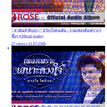
00:45:25 รอหน่อยน้องติ๋ม 15. 00:48:56 เรือล่มในหนอง 16.
00:51:43 บัตรเชิญสีเลือด 17. 00:56:07 อดีตรักโรงทอ 18.
01:00:00 เขมรไล่ควาย 19. 01:02:55 สาวสวนแตง 20.
01:05:51 แอบมอง 21. 01:09:27 พบรักปากน้ำโพ 22.
01:13:06 สายัณห์เมา
" สายัณห์ สัญญา " ขวัญใจคนเดิม - รวมเพลงดังเพราะๆ
ซึ้งๆ (Official Audio)
27 views • 21.07.2569
1. 00:00:00 ทำไมทำฉันได้ 2. 00:03:20 นางฟ้าสลัม 3.
00:06:50 คน 4. 00:10:36 บุญเหลือเกิน 5. 00:13:58 ฝนหยาด
สุดท้าย 6. 00:17:30 ยาใจยาจก 7. 00:20:30 คิดดูให้ดี 8.
00:24:21 ลบรอยแผลรัก 9. 00:27:35 เหมือนใจโดนกรีด 10.
00:30:54 ขบวนการเปาเปียว 11. 00:34:05 คำรำพัน 12.
00:37:20 ปาหนัน 13. 00:40:37 ใจเจ้ากรรม 14. 00:44:15 จูบ
ฉันแล้วจงตายเสีย 15. 00:47:24 ขอสูมาเต๊อะ 16. 00:51:11
คนใจมาร 17. 00:54:50 คืนทรมาน 18. 00:58:25 รักนี้สีดำ
19. 01:01:44 ส่วนเกิน 20. 01:05:42 หยาดน้ำฝนหยดน้ำตา
21. 01:09:13 เหลือเพียงฝัน 22. 01:13:26 เขา 23. 01:16:37