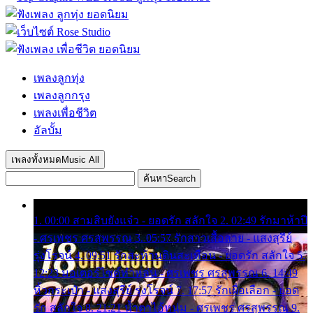
เพลงลูกทุ่ง
เพลงลูกกรุง
เพลงเพื่อชีวิต
อัลบั้ม
เพลงทั้งหมด
Music All
ค้นหา
Search
1. 00:00 สามสิบยังแจ๋ว - ยอดรัก สลักใจ 2. 02:49 รักมาห้าปี
- ศรเพชร ศรสุพรรณ 3. 05:57 รักสาวเสื้อลาย - แสงสุรีย์
รุ่งโรจน์ 4. 09:51 รักสะท้านดินสะเทือน - ยอดรัก สลักใจ 5.
12:23 มอเตอร์ไซค์ทำหล่น - ศรเพชร ศรสุพรรณ 6. 14:49
หิ้วกระเป๋า - แสงสุรีย์ รุ่งโรจน์ 7. 17:57 รักเผื่อเลือก - ยอด
รัก สลักใจ 8. 21:21 น้ำตาไอ้หนุ่ม - ศรเพชร ศรสุพรรณ 9.