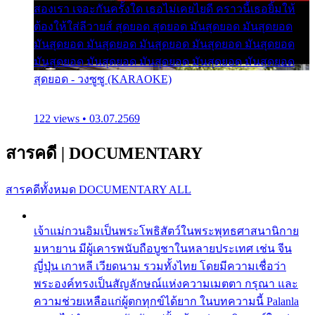
สองเรา เจอะกันครั้งใด เธอไม่เคยไยดี คราวนี้เธอยิ้มให้
ต้องให้ใส่ลีวายส์ สุดยอด สุดยอด มันสุดยอด มันสุดยอด
มันสุดยอด มันสุดยอด มันสุดยอด มันสุดยอด มันสุดยอด
มันสุดยอด มันสุดยอด มันสุดยอด มันสุดยอด มันสุดยอด
สุดยอด - วงซูซู (KARAOKE)
122 views • 03.07.2569
สารคดี
|
DOCUMENTARY
สารคดีทั้งหมด
DOCUMENTARY ALL
เจ้าแม่กวนอิมเป็นพระโพธิสัตว์ในพระพุทธศาสนานิกาย
มหายาน มีผู้เคารพนับถือบูชาในหลายประเทศ เช่น จีน
ญี่ปุ่น เกาหลี เวียดนาม รวมทั้งไทย โดยมีความเชื่อว่า
พระองค์ทรงเป็นสัญลักษณ์แห่งความเมตตา กรุณา และ
ความช่วยเหลือแก่ผู้ตกทุกข์ได้ยาก ในบทความนี้ Palanla