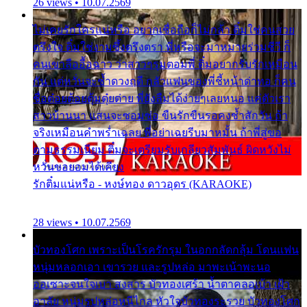
26 views • 10.07.2569
ไม่เคยรักใครแน่หรือ อยากเชื่อถือก็ไม่กล้า ติ๋มใช่คนสวย
ตรึงใจ ติ๋มใช่งามซึ้งตรึงตรา พี่หรือจะมาหมายร่วมชีวี ก็
คนเขาลืออื้อฉาว ว่าสาวๆรุมตอมพี่ ติ๋มอยากรับรักเหมือน
กัน แต่หวั่นจะช้ำดวงฤดี กลัวแฟนของพี่ชี้หน้าด่าทอ ก็คน
ชื่อต๋อยต้อยตุ้มตุ๋ยต่าย พี่ยังลืมได้ง่ายๆเลยหนอ แค่ตัวเรา
สาวบ้านนา แสนจะซอมซ่อ ขืนรักขืนรอคงช้ำสักวัน ถ้า
จริงเหมือนคำพร่ำเฉลย พี่อย่าเฉยรีบมาหมั้น ถ้าพี่สู่ขอ
ตามธรรมเนียม ติ๋มจะเตรียมรับเกลียวสัมพันธ์ ผิดหวังไม่
หวั่นขอยอมได้เคียง
รักติ๋มแน่หรือ - หงษ์ทอง ดาวอุดร (KARAOKE)
28 views • 10.07.2569
บัวทองโศก เพราะเป็นโรครักรุม ในอกกลัดกลุ้ม โดนแฟน
หนุ่มหลอกเอา เขารวย และรูปหล่อ มาพะเน้าพะนอ
ออเซาะจนใจเบา สงสาร บัวทองเศร้า น้ำตาคลอเบ้า เฝ้า
อาลัย หนุ่มรูปหล่อหนีไกล หัวใจบัวทองระรวย บัวทองโศก