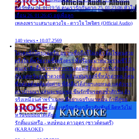
ขอรักคืน 24. 01:19:56 คนเรารักกันยาก 25. 01:23:06 หัวใจ
เถื่อน 26. 01:26:45 อยู่เพื่อลูก
เพลงเพราะเสนาะดวงใจ - ดาวใจ ไพจิตร (Official Audio)
140 views • 10.07.2569
ไม่เคยรักใครแน่หรือ อยากเชื่อถือก็ไม่กล้า ติ๋มใช่คนสวย
ตรึงใจ ติ๋มใช่งามซึ้งตรึงตรา พี่หรือจะมาหมายร่วมชีวี ก็
คนเขาลืออื้อฉาว ว่าสาวๆรุมตอมพี่ ติ๋มอยากรับรักเหมือน
กัน แต่หวั่นจะช้ำดวงฤดี กลัวแฟนของพี่ชี้หน้าด่าทอ ก็คน
ชื่อต๋อยต้อยตุ้มตุ๋ยต่าย พี่ยังลืมได้ง่ายๆเลยหนอ แค่ตัวเรา
สาวบ้านนา แสนจะซอมซ่อ ขืนรักขืนรอคงช้ำสักวัน ถ้า
จริงเหมือนคำพร่ำเฉลย พี่อย่าเฉยรีบมาหมั้น ถ้าพี่สู่ขอ
ตามธรรมเนียม ติ๋มจะเตรียมรับเกลียวสัมพันธ์ ผิดหวังไม่
หวั่นขอยอมได้เคียง
รักติ๋มแน่หรือ - หงษ์ทอง ดาวอุดร (ซาวด์ดนตรี)
(KARAOKE)