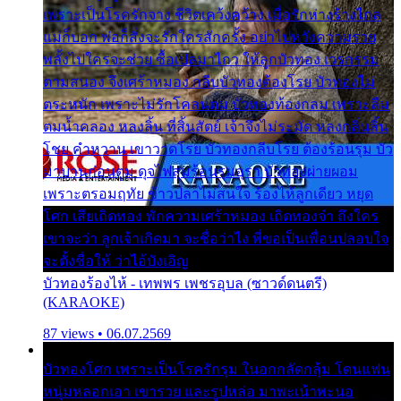
เพราะเป็นโรครักจาง ชีวิตเคว้งคว้าง เมื่อรักห่างร้างไกล
แม่ก็บอก พ่อก็สั่งจะรักใครสักครั้ง อย่าไปหวังความรวย
พลั้งไปใครจะช่วย ซื้อเปลมาไกว ให้ลูกบัวทอง เวรกรรม
ตามสนอง จึงเศร้าหมอง กลีบบัวทองต้องโรย บัวทองไม่
ตระหนัก เพราะไม่รักโคลนตม บัวทองท้องกลม เพราะลืม
ตมน้ำคลอง หลงลิ้น ที่สิ้นสัตย์ เจ้าจึงไม่ระมัด หลงกลิ่นลิ้น
โชย คำหวาน เขาวาดโรย บัวทองกลีบโรย ต้องร้อนรุม บัว
มาบานก่อนตูม ดุจไฟสุมร้อนรุมอุรา บัวทองผ่ายผอม
เพราะตรอมฤทัย ข้าวปลาไม่สนใจ ร้องไห้ลูกเดียว หยุด
โศก เสียเถิดทอง พักความเศร้าหมอง เถิดทองจ๋า ถึงใคร
เขาจะว่า ลูกเจ้าเกิดมา จะชื่อว่าไง พี่ขอเป็นเพื่อนปลอบใจ
จะตั้งชื่อให้ ว่าไอ้บังเอิญ
บัวทองร้องไห้ - เทพพร เพชรอุบล (ซาวด์ดนตรี)
(KARAOKE)
87 views • 06.07.2569
บัวทองโศก เพราะเป็นโรครักรุม ในอกกลัดกลุ้ม โดนแฟน
หนุ่มหลอกเอา เขารวย และรูปหล่อ มาพะเน้าพะนอ