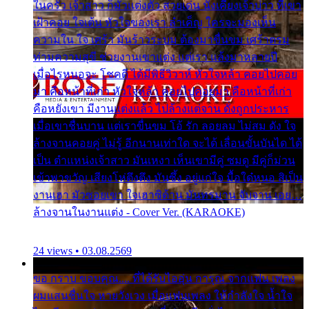
ในครัว เจ้าสาว ก็มัวแต่งตัว สวยเด่น นั่งเคียงเจ้าบ่าว ที่เขา
เฝ้าคอย ใจเต้น หัวใจของเรา ลำเค็ญ ใครจะมองเห็น
ความใน ใจ เศร้า มันร้าวระบม ต้องมาขื่นขม เศร้าตรม
ท่ามความสุขี ช่วยงานเขาแต่ง แต่เรา แล้งมาหลายปี
เมื่อไรหนอจะ โชคดี ได้มีพิธีวิวาห์ หัวใจหล้า คอยไปคอย
มา คือหน้าที่เก่า หัวใจหล้า คอยไปคอยมา คือหน้าที่เก่า
คือหยังเขา มีงานแต่งแล้ว ไปล้างแต่จาน ดั่งถูกประหาร
เมื่อเขาชื่นบาน แต่เราขื่นขม โอ้ รัก ลอยลม ไม่สม ดัง ใจ
ล้างจานคอยคู่ ไม่รู้ อีกนานเท่าใด จะได้ เลื่อนขั้นบันได ได้
เป็น ตำแหน่งเจ้าสาว มันเหงา เห็นเขามีคู่ ซมดู มีคู่ก็ม่วน
เข้าพาขวัญ เสียงโห่ตึงตึง มันซึ้ง อยู่แก่ใจ มื้อใด๋หนอ สิเป็น
งานเฮา มัวซอยเขา ใจเฮาซิด้าน มันทรมาน จับจาน เอย…
ล้างจานในงานแต่ง - Cover Ver. (KARAOKE)
24 views • 03.08.2569
ขอ กราบ ขอบคุณ.... ที่ได้รับไออุ่น การุณ จากแฟน เพลง
ผมแสนชื่นใจ หายวังเวง เมื่อแฟนเพลง ให้กำลังใจ น้ำใจ