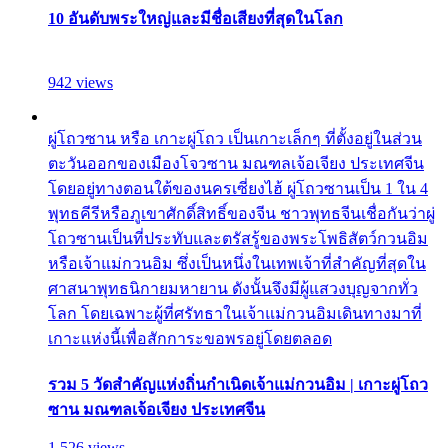
10 อันดับพระใหญ่และมีชื่อเสียงที่สุดในโลก
942 views
ผู่โถวซาน หรือ เกาะผู่โถว เป็นเกาะเล็กๆ ที่ตั้งอยู่ในส่วน
ตะวันออกของเมืองโจวซาน มณฑลเจ้อเจียง ประเทศจีน
โดยอยู่ทางตอนใต้ของนครเซี่ยงไฮ้ ผู่โถวซานเป็น 1 ใน 4
พุทธคีรีหรือภูเขาศักดิ์สิทธิ์ของจีน ชาวพุทธจีนเชื่อกันว่าผู่
โถวซานเป็นที่ประทับและตรัสรู้ของพระโพธิสัตว์กวนอิม
หรือเจ้าแม่กวนอิม ซึ่งเป็นหนึ่งในเทพเจ้าที่สำคัญที่สุดใน
ศาสนาพุทธนิกายมหายาน ดังนั้นจึงมีผู้แสวงบุญจากทั่ว
โลก โดยเฉพาะผู้ที่ศรัทธาในเจ้าแม่กวนอิมเดินทางมาที่
เกาะแห่งนี้เพื่อสักการะขอพรอยู่โดยตลอด
รวม 5 วัดสำคัญแห่งถิ่นกำเนิดเจ้าแม่กวนอิม | เกาะผู่โถว
ซาน มณฑลเจ้อเจียง ประเทศจีน
1,526 views