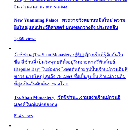
จีน สวนสนุก และการแสดง
New Yuanming Palace | พระราชวังหยวนหมิงใหม่ ความ
ยิ่งใหญ่แห่งประวัติศาสตร์ มณฑลกวางตุ้ง ประเทศจีน
1,069 views
วัดซีซ่าน (Tsz Shan Monastery / 慈山寺) หรือที่รู้จักกันใน
ชื่อ ฉี่ซ้านจี๋ เป็นวัดพุทธที่ตั้งอยู่ริมชายหาดรีพัลส์เบย์
(Repulse Bay) ในฮ่องกง โดดเด่นด้วยรูปปั้นเจ้าแม่กวนอิมสี
ขาวขนาดใหญ่ สูงถึง 76 เมตร ซึ่งเป็นรูปปั้นเจ้าแม่กวนอิม
ที่สูงเป็นอันดับต้นๆ ของโลก
Tsz Shan Monastery | วัดซีซ่าน…งามสง่าเจ้าแม่กวนอิ
มองค์ใหญ่แห่งฮ่องกง
824 views