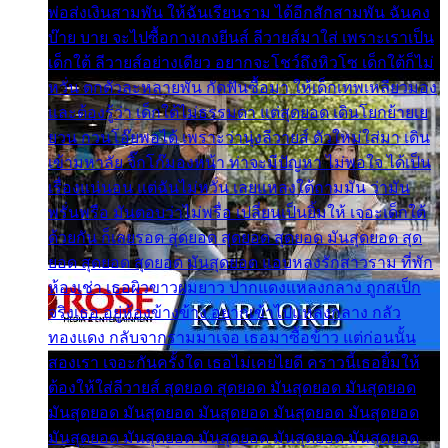
พ่อส่งเงินสามพัน ให้ฉันเรียนราม ได้อีกสักสามพัน ฉันคง
บ๊าย บาย จะไปซื้อกางเกงยีนส์ ลีวายส์มาใส่ เพราะเราเป็น
เด็กใต้ ลีวายส์อย่างเดียว อยากจะโชว์ถึงหิวโซ เด็กใต้ก็ไม่
หวั่น ตกตัวละหลายพัน กัดฟันซื้อมา ให้เด็กเทพเหลียวมอง
และต้องรู้ว่า เด็กใต้ไม่ธรรมดา แต่สุดยอด เดินโยกย้ายเย
ยวน กวนโอ๊ยพอได้ เพราะว่านุ่งลีวายส์ ตัวใหม่ใส่มา เดิน
เข้ามหาลัย จิ๊กโก๊มองหน้า ท่าจะมีปัญหา ไม่พอใจ ได้เป็น
เรื่องแน่นอน แต่ฉันไม่หวั่น เลยแหลงใต้ถามมัน ว่ามัน
พรั่นพรือ มันตอบว่าไม่พรื่อ เปลี่ยนเป็นยิ้มให้ เจอะเด็กใต้
ด้วยกัน ก็เลยรอด สุดยอด สุดยอด สุดยอด มันสุดยอด สุด
ยอด สุดยอด สุดยอด มันสุดยอด แอบหลงรักสาวราม ที่พัก
ห้องเช่า เธอผิวขาวผมยาว ปากแดงแหลงกลาง ถูกสเป็ก
จริงเธอ อยู่ห้องข้างข้าง อยากเข้าไปแหลงกลาง กลัว
ทองแดง กลับจากรามมาเจอ เธอมาซื้อข้าว แต่ก่อนนั้น
สองเรา เจอะกันครั้งใด เธอไม่เคยไยดี คราวนี้เธอยิ้มให้
ต้องให้ใส่ลีวายส์ สุดยอด สุดยอด มันสุดยอด มันสุดยอด
มันสุดยอด มันสุดยอด มันสุดยอด มันสุดยอด มันสุดยอด
มันสุดยอด มันสุดยอด มันสุดยอด มันสุดยอด มันสุดยอด