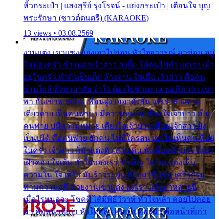
หิ้วกระเป๋า | แสงสุรีย์ รุ่งโรจน์ - แย่งกระเป๋า | เตือนใจ บุญ
พระรักษา (ซาวด์ดนตรี) (KARAOKE)
13 views • 03.08.2569
งานแต่ง เขาแซง แย่งเอาไปก่อน หัวใจอาวรณ์ มาซ่อน อยู่
ในห้องครัว ข้างนอกเจ้าสาว ส่งยิ้ม ให้คนไปทั่ว แต่เรา เฝ้า
อยู่ในครัว ทำตัวเป็นเด็ก ล้างจาน ในเมื่อ เจ้าสาว คือคน
บ้านใกล้ พึ่งพาอาศัย จำใจ ต้องไปช่วยงาน พอถึงเวลา เขา
พา กันเข้าพาขวัญ เพื่อนฝูง เฮฮาดังลั่น แต่เราล้างจาน
เดียวดาย เป็นคนพ่าย บ่มีความหมาย เคียงใจเจ้าบ่าว เป็น
คนพ่าย บ่มีความหมาย เคียงใจเจ้าบ่าว เพื่อนเจ้าสาว ยัง
เป็นบ่ได้ คือคนพ่าย ฮักคน ไม่มีใครสน เขาไม่เห็นคน ที่อยู่
ในครัว เจ้าสาว ก็มัวแต่งตัว สวยเด่น นั่งเคียงเจ้าบ่าว ที่เขา
เฝ้าคอย ใจเต้น หัวใจของเรา ลำเค็ญ ใครจะมองเห็น
ความใน ใจ เศร้า มันร้าวระบม ต้องมาขื่นขม เศร้าตรม
ท่ามความสุขี ช่วยงานเขาแต่ง แต่เรา แล้งมาหลายปี
เมื่อไรหนอจะ โชคดี ได้มีพิธีวิวาห์ หัวใจหล้า คอยไปคอย
มา คือหน้าที่เก่า หัวใจหล้า คอยไปคอยมา คือหน้าที่เก่า