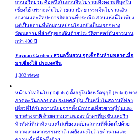
สวนอวี้หยวน คือหนึ่งในสวนจีนโบราณที่งดงามที่สุดใน
เซี่ยงไฮ้ เพราะเต็มไปด้วยสถาปัตยกรรมจีนโบราณอัน
งดงามและศิลปะการจัดสวนที่ประณีต สวนแห่งนี้ไม่เพียง
แต่เป็นสถานที่พักผ่อนหย่อนใจแต่ยังเป็นมรดกทาง
วัฒนธรรมที่สำคัญของจีนด้วยประวัติศาสตร์อันยาวนาน
กว่า 400 ปี
Yuyuan Garden : สวนอวี้หยวน จุดเช็กอินห้ามพลาดเมื่อ
มาเซี่ยงไฮ้ ประเทศจีน
1,302 views
หน้าผาโทจินโบ (Tojinbo) ตั้งอยู่ในจังหวัดฟุกุอิ (Fukui) ทาง
ภาคตะวันออกของประเทศญี่ปุ่น เป็นหนึ่งในสถานที่ท่อง
เที่ยวที่ได้รับความนิยมจากทั้งนักท่องเที่ยวชาวญี่ปุ่นและ
ชาวต่างชาติ ด้วยความงามของหน้าผาที่สูงชันและวิว
ทิวทัศน์ที่น่าทึ่ง และไม่เพียงแต่เป็นสถานที่ที่เต็มไปด้วย
ความงามจากธรรมชาติ แต่ยังแฝงไปด้วยตำนานและ
ความเชื่อที่ลึกซึ้งด้วย