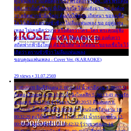
คู่แฟนเพลง ไม่เคยคิดว่าเก่ง หรือดังกว่าใคร..ใคร พระคุณ
ผู้ฟัง เท่านั้นยิ่งใหญ่ ที่เป็นแรงใจ ให้ผมดังมา.. ขอ องค์เท
วา สถิตฟากฟ้ายิ่งใหญ่ คุ้มภัยให้ท่าน เถิดหนา ขอจงเชื่อ
ใจ ไว้เถิดว่า ตราบชั่วชีวา ไม่ลืมแฟนเพลง ขอ อยู่คู่แฟน
เพลง ไม่เคยคิดว่าเก่ง หรือดังกว่าใคร..ใคร พระคุณผู้ฟัง
เท่านั้นยิ่งใหญ่ ที่เป็นแรงใจ ให้ผมดังมา.. ขอ องค์เทวา
สถิตฟากฟ้ายิ่งใหญ่ คุ้มภัยให้ท่าน เถิดหนา ขอจงเชื่อใจ ไว้
เถิดว่า ตราบชั่วชีวา ไม่ลืมแฟนเพลง
ขอบคุณแฟนเพลง - Cover Ver. (KARAOKE)
29 views • 31.07.2569
1. 00:00:00 ยินดีรับเดน 2. 00:03:44 น้ำตาอีสาน 3. 00:07:51
กิ่งทองใบหยก 4. 00:10:35 น้ำนิ่งไหลลึก 5. 00:13:49 ลานรัก
ลานเท 6. 00:17:06 จำใจจาก 7. 00:20:53 คืนฝนตก 8.
00:25:16 น้ำลงเดือนยี่ 9. 00:28:47 โสนน้อยเรือนงาม 10.
00:32:29 ตอไม้ที่ตายแล้ว 11. 00:35:41 น้ำกรดแช่เย็น 12.
00:39:08 อยากฟังซ้ำ 13. 00:42:32 รู้ว่าเขาหลอก 14.