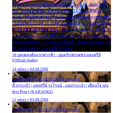
24:27 สามเณรกำพร้า - แสงสุรีย์ รุ่งโรจน์ 10. 28:08 ไม่มี
เวลาไปหาเมียน้อย - ยอดรัก สลักใจ 11. 31:29 ชีวิตไอ้
ธรรม - ศรเพชร ศรสุพรรณ 12. 35:26 ทหารอากาศขาดรัก
- แสงสุรีย์ รุ่งโรจน์ 13. 39:01 คนหัวใจโทรม - ยอดรัก สลัก
ใจ 14. 42:49 ไอ้หวังตายแน่ - ศรเพชร ศรสุพรรณ 15. 46:35
ธาตุแท้ของเธอ - แสงสุรีย์ รุ่งโรจน์ 16. 49:57 กำนันกำใน -
ยอดรัก สลักใจ 17. 52:29 สาวบริสุทธิ์ - ศรเพชร ศรสุพรรณ
18. 56:05 แต๋วจ๋า - แสงสุรีย์ รุ่งโรจน์
18 บทเพลงดังจากฟากฟ้า - ยอดรัก/ศรเพชร/แสงสุรีย์
(Official Audio)
14 views • 04.08.2569
1. 00:00 หิ้วกระเป๋า 2. 03:30 แย่งกระเป๋า
หิ้วกระเป๋า | แสงสุรีย์ รุ่งโรจน์ - แย่งกระเป๋า | เตือนใจ บุญ
พระรักษา (KARAOKE)
12 views • 03.08.2569
1. 00:00 หิ้วกระเป๋า 2. 03:30 แย่งกระเป๋า