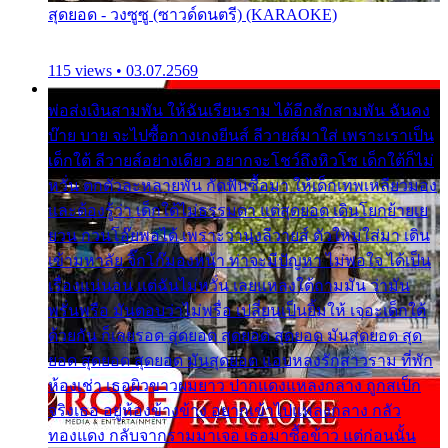
สุดยอด - วงซูซู (ซาวด์ดนตรี) (KARAOKE)
115 views • 03.07.2569
พ่อส่งเงินสามพัน ให้ฉันเรียนราม ได้อีกสักสามพัน ฉันคง
บ๊าย บาย จะไปซื้อกางเกงยีนส์ ลีวายส์มาใส่ เพราะเราเป็น
เด็กใต้ ลีวายส์อย่างเดียว อยากจะโชว์ถึงหิวโซ เด็กใต้ก็ไม่
หวั่น ตกตัวละหลายพัน กัดฟันซื้อมา ให้เด็กเทพเหลียวมอง
และต้องรู้ว่า เด็กใต้ไม่ธรรมดา แต่สุดยอด เดินโยกย้ายเย
ยวน กวนโอ๊ยพอได้ เพราะว่านุ่งลีวายส์ ตัวใหม่ใส่มา เดิน
เข้ามหาลัย จิ๊กโก๊มองหน้า ท่าจะมีปัญหา ไม่พอใจ ได้เป็น
เรื่องแน่นอน แต่ฉันไม่หวั่น เลยแหลงใต้ถามมัน ว่ามัน
พรั่นพรือ มันตอบว่าไม่พรื่อ เปลี่ยนเป็นยิ้มให้ เจอะเด็กใต้
ด้วยกัน ก็เลยรอด สุดยอด สุดยอด สุดยอด มันสุดยอด สุด
ยอด สุดยอด สุดยอด มันสุดยอด แอบหลงรักสาวราม ที่พัก
ห้องเช่า เธอผิวขาวผมยาว ปากแดงแหลงกลาง ถูกสเป็ก
จริงเธอ อยู่ห้องข้างข้าง อยากเข้าไปแหลงกลาง กลัว
ทองแดง กลับจากรามมาเจอ เธอมาซื้อข้าว แต่ก่อนนั้น