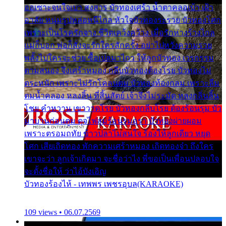
ออเซาะจนใจเบา สงสาร บัวทองเศร้า น้ำตาคลอเบ้า เฝ้า
อาลัย หนุ่มรูปหล่อหนีไกล หัวใจบัวทองระรวย บัวทองโศก
เพราะเป็นโรครักจาง ชีวิตเคว้งคว้าง เมื่อรักห่างร้างไกล
แม่ก็บอก พ่อก็สั่งจะรักใครสักครั้ง อย่าไปหวังความรวย
พลั้งไปใครจะช่วย ซื้อเปลมาไกว ให้ลูกบัวทอง เวรกรรม
ตามสนอง จึงเศร้าหมอง กลีบบัวทองต้องโรย บัวทองไม่
ตระหนัก เพราะไม่รักโคลนตม บัวทองท้องกลม เพราะลืม
ตมน้ำคลอง หลงลิ้น ที่สิ้นสัตย์ เจ้าจึงไม่ระมัด หลงกลิ่นลิ้น
โชย คำหวาน เขาวาดโรย บัวทองกลีบโรย ต้องร้อนรุม บัว
มาบานก่อนตูม ดุจไฟสุมร้อนรุมอุรา บัวทองผ่ายผอม
เพราะตรอมฤทัย ข้าวปลาไม่สนใจ ร้องไห้ลูกเดียว หยุด
โศก เสียเถิดทอง พักความเศร้าหมอง เถิดทองจ๋า ถึงใคร
เขาจะว่า ลูกเจ้าเกิดมา จะชื่อว่าไง พี่ขอเป็นเพื่อนปลอบใจ
จะตั้งชื่อให้ ว่าไอ้บังเอิญ
บัวทองร้องไห้ - เทพพร เพชรอุบล(KARAOKE)
109 views • 06.07.2569