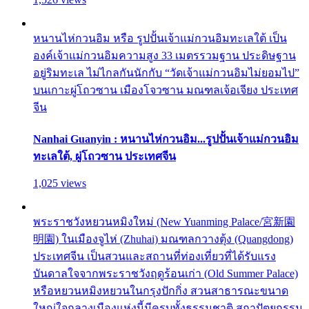
หนานไห่กวนอิม หรือ รูปปั้นเจ้าแม่กวนอิมทะเลใต้ เป็น
องค์เจ้าแม่กวนอิมความสูง 33 เมตรรวมฐาน ประดิษฐาน
อยู่ริมทะเล ไม่ไกลกันนักกับ “วัดเจ้าแม่กวนอิมไม่ยอมไป”
บนเกาะผู่โถวซาน เมืองโจวซาน มณฑลเจ้อเจียง ประเทศ
จีน
Nanhai Guanyin : หนานไห่กวนอิม...รูปปั้นเจ้าแม่กวนอิม
ทะเลใต้, ผู่โถวซาน ประเทศจีน
1,025 views
พระราชวังหยวนหมิงใหม่ (New Yuanming Palace/宮新園
明園) ในเมืองจูไห่ (Zhuhai) มณฑลกวางตุ้ง (Quangdong)
ประเทศจีน เป็นสวนและสถานที่ท่องเที่ยวที่ได้รับแรง
บันดาลใจจากพระราชวังฤดูร้อนเก่า (Old Summer Palace)
หรือหยวนหมิงหยวนในกรุงปักกิ่ง สวนสาธารณะขนาด
ใหญ่ใจกลางเมืองแห่งนี้มีครบทั้งธรรมชาติ สถาปัตยกรรม