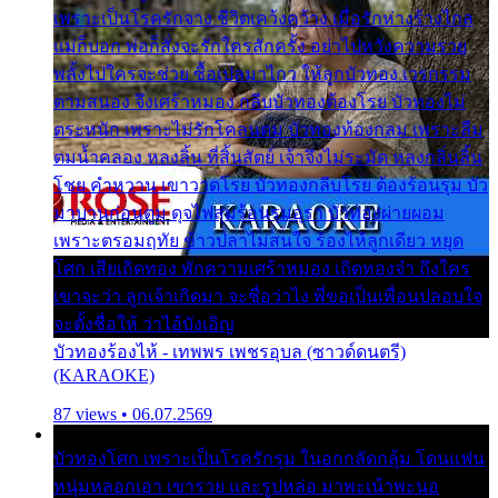
เพราะเป็นโรครักจาง ชีวิตเคว้งคว้าง เมื่อรักห่างร้างไกล
แม่ก็บอก พ่อก็สั่งจะรักใครสักครั้ง อย่าไปหวังความรวย
พลั้งไปใครจะช่วย ซื้อเปลมาไกว ให้ลูกบัวทอง เวรกรรม
ตามสนอง จึงเศร้าหมอง กลีบบัวทองต้องโรย บัวทองไม่
ตระหนัก เพราะไม่รักโคลนตม บัวทองท้องกลม เพราะลืม
ตมน้ำคลอง หลงลิ้น ที่สิ้นสัตย์ เจ้าจึงไม่ระมัด หลงกลิ่นลิ้น
โชย คำหวาน เขาวาดโรย บัวทองกลีบโรย ต้องร้อนรุม บัว
มาบานก่อนตูม ดุจไฟสุมร้อนรุมอุรา บัวทองผ่ายผอม
เพราะตรอมฤทัย ข้าวปลาไม่สนใจ ร้องไห้ลูกเดียว หยุด
โศก เสียเถิดทอง พักความเศร้าหมอง เถิดทองจ๋า ถึงใคร
เขาจะว่า ลูกเจ้าเกิดมา จะชื่อว่าไง พี่ขอเป็นเพื่อนปลอบใจ
จะตั้งชื่อให้ ว่าไอ้บังเอิญ
บัวทองร้องไห้ - เทพพร เพชรอุบล (ซาวด์ดนตรี)
(KARAOKE)
87 views • 06.07.2569
บัวทองโศก เพราะเป็นโรครักรุม ในอกกลัดกลุ้ม โดนแฟน
หนุ่มหลอกเอา เขารวย และรูปหล่อ มาพะเน้าพะนอ