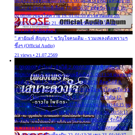
00:45:25 รอหน่อยน้องติ๋ม 15. 00:48:56 เรือล่มในหนอง 16.
00:51:43 บัตรเชิญสีเลือด 17. 00:56:07 อดีตรักโรงทอ 18.
01:00:00 เขมรไล่ควาย 19. 01:02:55 สาวสวนแตง 20.
01:05:51 แอบมอง 21. 01:09:27 พบรักปากน้ำโพ 22.
01:13:06 สายัณห์เมา
" สายัณห์ สัญญา " ขวัญใจคนเดิม - รวมเพลงดังเพราะๆ
ซึ้งๆ (Official Audio)
21 views • 21.07.2569
1. 00:00:00 ทำไมทำฉันได้ 2. 00:03:20 นางฟ้าสลัม 3.
00:06:50 คน 4. 00:10:36 บุญเหลือเกิน 5. 00:13:58 ฝนหยาด
สุดท้าย 6. 00:17:30 ยาใจยาจก 7. 00:20:30 คิดดูให้ดี 8.
00:24:21 ลบรอยแผลรัก 9. 00:27:35 เหมือนใจโดนกรีด 10.
00:30:54 ขบวนการเปาเปียว 11. 00:34:05 คำรำพัน 12.
00:37:20 ปาหนัน 13. 00:40:37 ใจเจ้ากรรม 14. 00:44:15 จูบ
ฉันแล้วจงตายเสีย 15. 00:47:24 ขอสูมาเต๊อะ 16. 00:51:11
คนใจมาร 17. 00:54:50 คืนทรมาน 18. 00:58:25 รักนี้สีดำ
19. 01:01:44 ส่วนเกิน 20. 01:05:42 หยาดน้ำฝนหยดน้ำตา
21. 01:09:13 เหลือเพียงฝัน 22. 01:13:26 เขา 23. 01:16:37