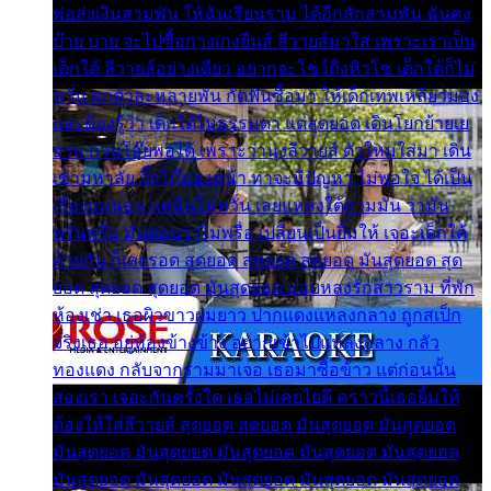
พ่อส่งเงินสามพัน ให้ฉันเรียนราม ได้อีกสักสามพัน ฉันคง
บ๊าย บาย จะไปซื้อกางเกงยีนส์ ลีวายส์มาใส่ เพราะเราเป็น
เด็กใต้ ลีวายส์อย่างเดียว อยากจะโชว์ถึงหิวโซ เด็กใต้ก็ไม่
หวั่น ตกตัวละหลายพัน กัดฟันซื้อมา ให้เด็กเทพเหลียวมอง
และต้องรู้ว่า เด็กใต้ไม่ธรรมดา แต่สุดยอด เดินโยกย้ายเย
ยวน กวนโอ๊ยพอได้ เพราะว่านุ่งลีวายส์ ตัวใหม่ใส่มา เดิน
เข้ามหาลัย จิ๊กโก๊มองหน้า ท่าจะมีปัญหา ไม่พอใจ ได้เป็น
เรื่องแน่นอน แต่ฉันไม่หวั่น เลยแหลงใต้ถามมัน ว่ามัน
พรั่นพรือ มันตอบว่าไม่พรื่อ เปลี่ยนเป็นยิ้มให้ เจอะเด็กใต้
ด้วยกัน ก็เลยรอด สุดยอด สุดยอด สุดยอด มันสุดยอด สุด
ยอด สุดยอด สุดยอด มันสุดยอด แอบหลงรักสาวราม ที่พัก
ห้องเช่า เธอผิวขาวผมยาว ปากแดงแหลงกลาง ถูกสเป็ก
จริงเธอ อยู่ห้องข้างข้าง อยากเข้าไปแหลงกลาง กลัว
ทองแดง กลับจากรามมาเจอ เธอมาซื้อข้าว แต่ก่อนนั้น
สองเรา เจอะกันครั้งใด เธอไม่เคยไยดี คราวนี้เธอยิ้มให้
ต้องให้ใส่ลีวายส์ สุดยอด สุดยอด มันสุดยอด มันสุดยอด
มันสุดยอด มันสุดยอด มันสุดยอด มันสุดยอด มันสุดยอด
มันสุดยอด มันสุดยอด มันสุดยอด มันสุดยอด มันสุดยอด