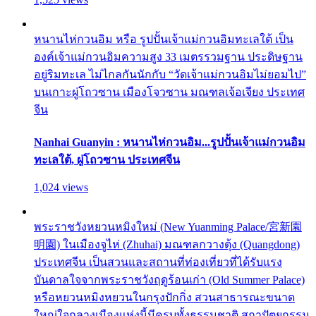
หนานไห่กวนอิม หรือ รูปปั้นเจ้าแม่กวนอิมทะเลใต้ เป็น
องค์เจ้าแม่กวนอิมความสูง 33 เมตรรวมฐาน ประดิษฐาน
อยู่ริมทะเล ไม่ไกลกันนักกับ “วัดเจ้าแม่กวนอิมไม่ยอมไป”
บนเกาะผู่โถวซาน เมืองโจวซาน มณฑลเจ้อเจียง ประเทศ
จีน
Nanhai Guanyin : หนานไห่กวนอิม...รูปปั้นเจ้าแม่กวนอิม
ทะเลใต้, ผู่โถวซาน ประเทศจีน
1,024 views
พระราชวังหยวนหมิงใหม่ (New Yuanming Palace/宮新園
明園) ในเมืองจูไห่ (Zhuhai) มณฑลกวางตุ้ง (Quangdong)
ประเทศจีน เป็นสวนและสถานที่ท่องเที่ยวที่ได้รับแรง
บันดาลใจจากพระราชวังฤดูร้อนเก่า (Old Summer Palace)
หรือหยวนหมิงหยวนในกรุงปักกิ่ง สวนสาธารณะขนาด
ใหญ่ใจกลางเมืองแห่งนี้มีครบทั้งธรรมชาติ สถาปัตยกรรม