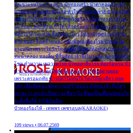
ออเซาะจนใจเบา สงสาร บัวทองเศร้า น้ำตาคลอเบ้า เฝ้า
อาลัย หนุ่มรูปหล่อหนีไกล หัวใจบัวทองระรวย บัวทองโศก
เพราะเป็นโรครักจาง ชีวิตเคว้งคว้าง เมื่อรักห่างร้างไกล
แม่ก็บอก พ่อก็สั่งจะรักใครสักครั้ง อย่าไปหวังความรวย
พลั้งไปใครจะช่วย ซื้อเปลมาไกว ให้ลูกบัวทอง เวรกรรม
ตามสนอง จึงเศร้าหมอง กลีบบัวทองต้องโรย บัวทองไม่
ตระหนัก เพราะไม่รักโคลนตม บัวทองท้องกลม เพราะลืม
ตมน้ำคลอง หลงลิ้น ที่สิ้นสัตย์ เจ้าจึงไม่ระมัด หลงกลิ่นลิ้น
โชย คำหวาน เขาวาดโรย บัวทองกลีบโรย ต้องร้อนรุม บัว
มาบานก่อนตูม ดุจไฟสุมร้อนรุมอุรา บัวทองผ่ายผอม
เพราะตรอมฤทัย ข้าวปลาไม่สนใจ ร้องไห้ลูกเดียว หยุด
โศก เสียเถิดทอง พักความเศร้าหมอง เถิดทองจ๋า ถึงใคร
เขาจะว่า ลูกเจ้าเกิดมา จะชื่อว่าไง พี่ขอเป็นเพื่อนปลอบใจ
จะตั้งชื่อให้ ว่าไอ้บังเอิญ
บัวทองร้องไห้ - เทพพร เพชรอุบล(KARAOKE)
109 views • 06.07.2569