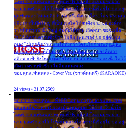
ไมตรี จากแฟนเพลง ทุกทุกที่ ปราณีหลั่งไหล ผมขอฝาก
นาม ยอดรักเอาไว้ โปรดเป็นแรงใจ อย่างนี้เรื่อยไป ขอ อยู่
คู่แฟนเพลง ไม่เคยคิดว่าเก่ง หรือดังกว่าใคร..ใคร พระคุณ
ผู้ฟัง เท่านั้นยิ่งใหญ่ ที่เป็นแรงใจ ให้ผมดังมา.. ขอ องค์เท
วา สถิตฟากฟ้ายิ่งใหญ่ คุ้มภัยให้ท่าน เถิดหนา ขอจงเชื่อ
ใจ ไว้เถิดว่า ตราบชั่วชีวา ไม่ลืมแฟนเพลง ขอ อยู่คู่แฟน
เพลง ไม่เคยคิดว่าเก่ง หรือดังกว่าใคร..ใคร พระคุณผู้ฟัง
เท่านั้นยิ่งใหญ่ ที่เป็นแรงใจ ให้ผมดังมา.. ขอ องค์เทวา
สถิตฟากฟ้ายิ่งใหญ่ คุ้มภัยให้ท่าน เถิดหนา ขอจงเชื่อใจ ไว้
เถิดว่า ตราบชั่วชีวา ไม่ลืมแฟนเพลง
ขอบคุณแฟนเพลง - Cover Ver. (ซาวด์ดนตรี) (KARAOKE)
24 views • 31.07.2569
ขอ กราบ ขอบคุณ.... ที่ได้รับไออุ่น การุณ จากแฟน เพลง
ผมแสนชื่นใจ หายวังเวง เมื่อแฟนเพลง ให้กำลังใจ น้ำใจ
ไมตรี จากแฟนเพลง ทุกทุกที่ ปราณีหลั่งไหล ผมขอฝาก
นาม ยอดรักเอาไว้ โปรดเป็นแรงใจ อย่างนี้เรื่อยไป ขอ อยู่