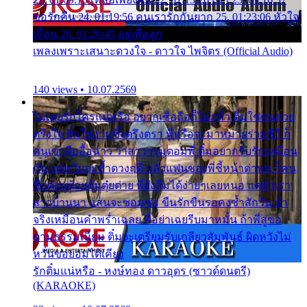
ขอรักคืน 24. 01:19:56 คนเรารักกันยาก 25. 01:23:06 หัวใจ
เถื่อน 26. 01:26:45 อยู่เพื่อลูก
เพลงเพราะเสนาะดวงใจ - ดาวใจ ไพจิตร (Official Audio)
140 views • 10.07.2569
ไม่เคยรักใครแน่หรือ อยากเชื่อถือก็ไม่กล้า ติ๋มใช่คนสวย
ตรึงใจ ติ๋มใช่งามซึ้งตรึงตรา พี่หรือจะมาหมายร่วมชีวี ก็
คนเขาลืออื้อฉาว ว่าสาวๆรุมตอมพี่ ติ๋มอยากรับรักเหมือน
กัน แต่หวั่นจะช้ำดวงฤดี กลัวแฟนของพี่ชี้หน้าด่าทอ ก็คน
ชื่อต๋อยต้อยตุ้มตุ๋ยต่าย พี่ยังลืมได้ง่ายๆเลยหนอ แค่ตัวเรา
สาวบ้านนา แสนจะซอมซ่อ ขืนรักขืนรอคงช้ำสักวัน ถ้า
จริงเหมือนคำพร่ำเฉลย พี่อย่าเฉยรีบมาหมั้น ถ้าพี่สู่ขอ
ตามธรรมเนียม ติ๋มจะเตรียมรับเกลียวสัมพันธ์ ผิดหวังไม่
หวั่นขอยอมได้เคียง
รักติ๋มแน่หรือ - หงษ์ทอง ดาวอุดร (ซาวด์ดนตรี)
(KARAOKE)