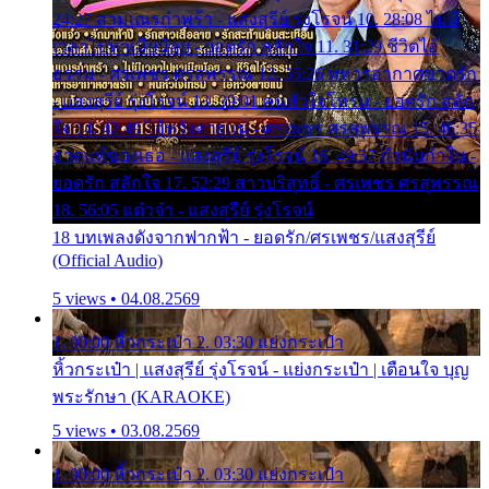
24:27 สามเณรกำพร้า - แสงสุรีย์ รุ่งโรจน์ 10. 28:08 ไม่มี
เวลาไปหาเมียน้อย - ยอดรัก สลักใจ 11. 31:29 ชีวิตไอ้
ธรรม - ศรเพชร ศรสุพรรณ 12. 35:26 ทหารอากาศขาดรัก
- แสงสุรีย์ รุ่งโรจน์ 13. 39:01 คนหัวใจโทรม - ยอดรัก สลัก
ใจ 14. 42:49 ไอ้หวังตายแน่ - ศรเพชร ศรสุพรรณ 15. 46:35
ธาตุแท้ของเธอ - แสงสุรีย์ รุ่งโรจน์ 16. 49:57 กำนันกำใน -
ยอดรัก สลักใจ 17. 52:29 สาวบริสุทธิ์ - ศรเพชร ศรสุพรรณ
18. 56:05 แต๋วจ๋า - แสงสุรีย์ รุ่งโรจน์
18 บทเพลงดังจากฟากฟ้า - ยอดรัก/ศรเพชร/แสงสุรีย์
(Official Audio)
5 views • 04.08.2569
1. 00:00 หิ้วกระเป๋า 2. 03:30 แย่งกระเป๋า
หิ้วกระเป๋า | แสงสุรีย์ รุ่งโรจน์ - แย่งกระเป๋า | เตือนใจ บุญ
พระรักษา (KARAOKE)
5 views • 03.08.2569
1. 00:00 หิ้วกระเป๋า 2. 03:30 แย่งกระเป๋า