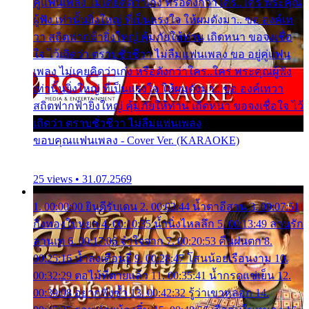
คู่แฟนเพลง ไม่เคยคิดว่าเก่ง หรือดังกว่าใคร..ใคร พระคุณ
ผู้ฟัง เท่านั้นยิ่งใหญ่ ที่เป็นแรงใจ ให้ผมดังมา.. ขอ องค์เท
วา สถิตฟากฟ้ายิ่งใหญ่ คุ้มภัยให้ท่าน เถิดหนา ขอจงเชื่อ
ใจ ไว้เถิดว่า ตราบชั่วชีวา ไม่ลืมแฟนเพลง ขอ อยู่คู่แฟน
เพลง ไม่เคยคิดว่าเก่ง หรือดังกว่าใคร..ใคร พระคุณผู้ฟัง
เท่านั้นยิ่งใหญ่ ที่เป็นแรงใจ ให้ผมดังมา.. ขอ องค์เทวา
สถิตฟากฟ้ายิ่งใหญ่ คุ้มภัยให้ท่าน เถิดหนา ขอจงเชื่อใจ ไว้
เถิดว่า ตราบชั่วชีวา ไม่ลืมแฟนเพลง
ขอบคุณแฟนเพลง - Cover Ver. (KARAOKE)
25 views • 31.07.2569
1. 00:00:00 ยินดีรับเดน 2. 00:03:44 น้ำตาอีสาน 3. 00:07:51
กิ่งทองใบหยก 4. 00:10:35 น้ำนิ่งไหลลึก 5. 00:13:49 ลานรัก
ลานเท 6. 00:17:06 จำใจจาก 7. 00:20:53 คืนฝนตก 8.
00:25:16 น้ำลงเดือนยี่ 9. 00:28:47 โสนน้อยเรือนงาม 10.
00:32:29 ตอไม้ที่ตายแล้ว 11. 00:35:41 น้ำกรดแช่เย็น 12.
00:39:08 อยากฟังซ้ำ 13. 00:42:32 รู้ว่าเขาหลอก 14.