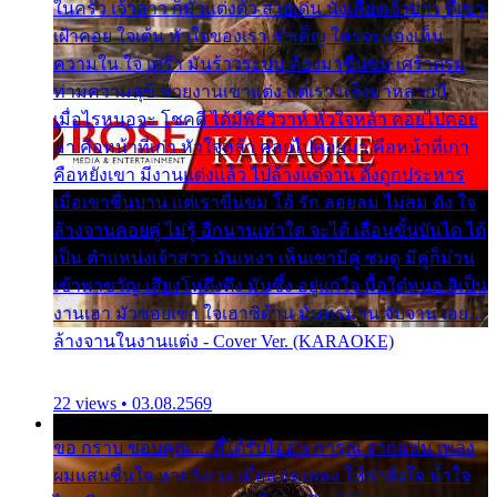
ในครัว เจ้าสาว ก็มัวแต่งตัว สวยเด่น นั่งเคียงเจ้าบ่าว ที่เขา
เฝ้าคอย ใจเต้น หัวใจของเรา ลำเค็ญ ใครจะมองเห็น
ความใน ใจ เศร้า มันร้าวระบม ต้องมาขื่นขม เศร้าตรม
ท่ามความสุขี ช่วยงานเขาแต่ง แต่เรา แล้งมาหลายปี
เมื่อไรหนอจะ โชคดี ได้มีพิธีวิวาห์ หัวใจหล้า คอยไปคอย
มา คือหน้าที่เก่า หัวใจหล้า คอยไปคอยมา คือหน้าที่เก่า
คือหยังเขา มีงานแต่งแล้ว ไปล้างแต่จาน ดั่งถูกประหาร
เมื่อเขาชื่นบาน แต่เราขื่นขม โอ้ รัก ลอยลม ไม่สม ดัง ใจ
ล้างจานคอยคู่ ไม่รู้ อีกนานเท่าใด จะได้ เลื่อนขั้นบันได ได้
เป็น ตำแหน่งเจ้าสาว มันเหงา เห็นเขามีคู่ ซมดู มีคู่ก็ม่วน
เข้าพาขวัญ เสียงโห่ตึงตึง มันซึ้ง อยู่แก่ใจ มื้อใด๋หนอ สิเป็น
งานเฮา มัวซอยเขา ใจเฮาซิด้าน มันทรมาน จับจาน เอย…
ล้างจานในงานแต่ง - Cover Ver. (KARAOKE)
22 views • 03.08.2569
ขอ กราบ ขอบคุณ.... ที่ได้รับไออุ่น การุณ จากแฟน เพลง
ผมแสนชื่นใจ หายวังเวง เมื่อแฟนเพลง ให้กำลังใจ น้ำใจ