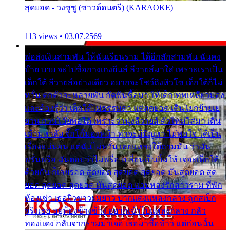
สุดยอด - วงซูซู (ซาวด์ดนตรี) (KARAOKE)
113 views • 03.07.2569
พ่อส่งเงินสามพัน ให้ฉันเรียนราม ได้อีกสักสามพัน ฉันคง
บ๊าย บาย จะไปซื้อกางเกงยีนส์ ลีวายส์มาใส่ เพราะเราเป็น
เด็กใต้ ลีวายส์อย่างเดียว อยากจะโชว์ถึงหิวโซ เด็กใต้ก็ไม่
หวั่น ตกตัวละหลายพัน กัดฟันซื้อมา ให้เด็กเทพเหลียวมอง
และต้องรู้ว่า เด็กใต้ไม่ธรรมดา แต่สุดยอด เดินโยกย้ายเย
ยวน กวนโอ๊ยพอได้ เพราะว่านุ่งลีวายส์ ตัวใหม่ใส่มา เดิน
เข้ามหาลัย จิ๊กโก๊มองหน้า ท่าจะมีปัญหา ไม่พอใจ ได้เป็น
เรื่องแน่นอน แต่ฉันไม่หวั่น เลยแหลงใต้ถามมัน ว่ามัน
พรั่นพรือ มันตอบว่าไม่พรื่อ เปลี่ยนเป็นยิ้มให้ เจอะเด็กใต้
ด้วยกัน ก็เลยรอด สุดยอด สุดยอด สุดยอด มันสุดยอด สุด
ยอด สุดยอด สุดยอด มันสุดยอด แอบหลงรักสาวราม ที่พัก
ห้องเช่า เธอผิวขาวผมยาว ปากแดงแหลงกลาง ถูกสเป็ก
จริงเธอ อยู่ห้องข้างข้าง อยากเข้าไปแหลงกลาง กลัว
ทองแดง กลับจากรามมาเจอ เธอมาซื้อข้าว แต่ก่อนนั้น