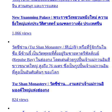
จีน สวนสนุก และการแสดง
New Yuanming Palace | พระราชวังหยวนหมิงใหม่ ความ
ยิ่งใหญ่แห่งประวัติศาสตร์ มณฑลกวางตุ้ง ประเทศจีน
1,066 views
วัดซีซ่าน (Tsz Shan Monastery / 慈山寺) หรือที่รู้จักกันใน
ชื่อ ฉี่ซ้านจี๋ เป็นวัดพุทธที่ตั้งอยู่ริมชายหาดรีพัลส์เบย์
(Repulse Bay) ในฮ่องกง โดดเด่นด้วยรูปปั้นเจ้าแม่กวนอิมสี
ขาวขนาดใหญ่ สูงถึง 76 เมตร ซึ่งเป็นรูปปั้นเจ้าแม่กวนอิม
ที่สูงเป็นอันดับต้นๆ ของโลก
Tsz Shan Monastery | วัดซีซ่าน…งามสง่าเจ้าแม่กวนอิ
มองค์ใหญ่แห่งฮ่องกง
824 views