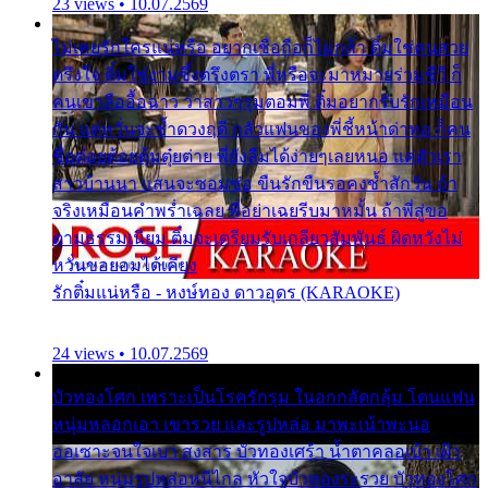
23 views • 10.07.2569
ไม่เคยรักใครแน่หรือ อยากเชื่อถือก็ไม่กล้า ติ๋มใช่คนสวย
ตรึงใจ ติ๋มใช่งามซึ้งตรึงตรา พี่หรือจะมาหมายร่วมชีวี ก็
คนเขาลืออื้อฉาว ว่าสาวๆรุมตอมพี่ ติ๋มอยากรับรักเหมือน
กัน แต่หวั่นจะช้ำดวงฤดี กลัวแฟนของพี่ชี้หน้าด่าทอ ก็คน
ชื่อต๋อยต้อยตุ้มตุ๋ยต่าย พี่ยังลืมได้ง่ายๆเลยหนอ แค่ตัวเรา
สาวบ้านนา แสนจะซอมซ่อ ขืนรักขืนรอคงช้ำสักวัน ถ้า
จริงเหมือนคำพร่ำเฉลย พี่อย่าเฉยรีบมาหมั้น ถ้าพี่สู่ขอ
ตามธรรมเนียม ติ๋มจะเตรียมรับเกลียวสัมพันธ์ ผิดหวังไม่
หวั่นขอยอมได้เคียง
รักติ๋มแน่หรือ - หงษ์ทอง ดาวอุดร (KARAOKE)
24 views • 10.07.2569
บัวทองโศก เพราะเป็นโรครักรุม ในอกกลัดกลุ้ม โดนแฟน
หนุ่มหลอกเอา เขารวย และรูปหล่อ มาพะเน้าพะนอ
ออเซาะจนใจเบา สงสาร บัวทองเศร้า น้ำตาคลอเบ้า เฝ้า
อาลัย หนุ่มรูปหล่อหนีไกล หัวใจบัวทองระรวย บัวทองโศก