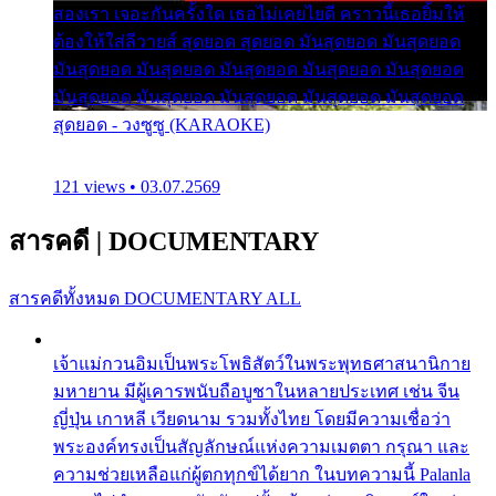
สองเรา เจอะกันครั้งใด เธอไม่เคยไยดี คราวนี้เธอยิ้มให้
ต้องให้ใส่ลีวายส์ สุดยอด สุดยอด มันสุดยอด มันสุดยอด
มันสุดยอด มันสุดยอด มันสุดยอด มันสุดยอด มันสุดยอด
มันสุดยอด มันสุดยอด มันสุดยอด มันสุดยอด มันสุดยอด
สุดยอด - วงซูซู (KARAOKE)
121 views • 03.07.2569
สารคดี
|
DOCUMENTARY
สารคดีทั้งหมด
DOCUMENTARY ALL
เจ้าแม่กวนอิมเป็นพระโพธิสัตว์ในพระพุทธศาสนานิกาย
มหายาน มีผู้เคารพนับถือบูชาในหลายประเทศ เช่น จีน
ญี่ปุ่น เกาหลี เวียดนาม รวมทั้งไทย โดยมีความเชื่อว่า
พระองค์ทรงเป็นสัญลักษณ์แห่งความเมตตา กรุณา และ
ความช่วยเหลือแก่ผู้ตกทุกข์ได้ยาก ในบทความนี้ Palanla