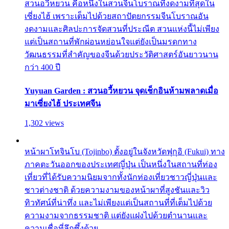
สวนอวี้หยวน คือหนึ่งในสวนจีนโบราณที่งดงามที่สุดใน
เซี่ยงไฮ้ เพราะเต็มไปด้วยสถาปัตยกรรมจีนโบราณอัน
งดงามและศิลปะการจัดสวนที่ประณีต สวนแห่งนี้ไม่เพียง
แต่เป็นสถานที่พักผ่อนหย่อนใจแต่ยังเป็นมรดกทาง
วัฒนธรรมที่สำคัญของจีนด้วยประวัติศาสตร์อันยาวนาน
กว่า 400 ปี
Yuyuan Garden : สวนอวี้หยวน จุดเช็กอินห้ามพลาดเมื่อ
มาเซี่ยงไฮ้ ประเทศจีน
1,302 views
หน้าผาโทจินโบ (Tojinbo) ตั้งอยู่ในจังหวัดฟุกุอิ (Fukui) ทาง
ภาคตะวันออกของประเทศญี่ปุ่น เป็นหนึ่งในสถานที่ท่อง
เที่ยวที่ได้รับความนิยมจากทั้งนักท่องเที่ยวชาวญี่ปุ่นและ
ชาวต่างชาติ ด้วยความงามของหน้าผาที่สูงชันและวิว
ทิวทัศน์ที่น่าทึ่ง และไม่เพียงแต่เป็นสถานที่ที่เต็มไปด้วย
ความงามจากธรรมชาติ แต่ยังแฝงไปด้วยตำนานและ
ความเชื่อที่ลึกซึ้งด้วย