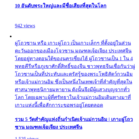
10 อันดับพระใหญ่และมีชื่อเสียงที่สุดในโลก
942 views
ผู่โถวซาน หรือ เกาะผู่โถว เป็นเกาะเล็กๆ ที่ตั้งอยู่ในส่วน
ตะวันออกของเมืองโจวซาน มณฑลเจ้อเจียง ประเทศจีน
โดยอยู่ทางตอนใต้ของนครเซี่ยงไฮ้ ผู่โถวซานเป็น 1 ใน 4
พุทธคีรีหรือภูเขาศักดิ์สิทธิ์ของจีน ชาวพุทธจีนเชื่อกันว่าผู่
โถวซานเป็นที่ประทับและตรัสรู้ของพระโพธิสัตว์กวนอิม
หรือเจ้าแม่กวนอิม ซึ่งเป็นหนึ่งในเทพเจ้าที่สำคัญที่สุดใน
ศาสนาพุทธนิกายมหายาน ดังนั้นจึงมีผู้แสวงบุญจากทั่ว
โลก โดยเฉพาะผู้ที่ศรัทธาในเจ้าแม่กวนอิมเดินทางมาที่
เกาะแห่งนี้เพื่อสักการะขอพรอยู่โดยตลอด
รวม 5 วัดสำคัญแห่งถิ่นกำเนิดเจ้าแม่กวนอิม | เกาะผู่โถว
ซาน มณฑลเจ้อเจียง ประเทศจีน
1,525 views