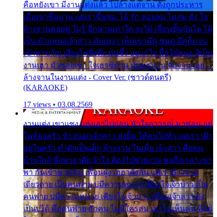
คือหยังเขา มีงานแต่งแล้ว ไปล้างแต่จาน ดั่งถูกประหาร
เมื่อเขาชื่นบาน แต่เราขื่นขม โอ้ รัก ลอยลม ไม่สม ดัง ใจ
ล้างจานคอยคู่ ไม่รู้ อีกนานเท่าใด จะได้ เลื่อนขั้นบันได ได้
เป็น ตำแหน่งเจ้าสาว มันเหงา เห็นเขามีคู่ ซมดู มีคู่ก็ม่วน
เข้าพาขวัญ เสียงโห่ตึงตึง มันซึ้ง อยู่แก่ใจ มื้อใด๋หนอ สิเป็น
งานเฮา มัวซอยเขา ใจเฮาซิด้าน มันทรมาน จับจาน เอย…
ล้างจานในงานแต่ง - Cover Ver. (ซาวด์ดนตรี)
(KARAOKE)
17 views • 03.08.2569
งานแต่ง เขาแซง แย่งเอาไปก่อน หัวใจอาวรณ์ มาซ่อน อยู่
ในห้องครัว ข้างนอกเจ้าสาว ส่งยิ้ม ให้คนไปทั่ว แต่เรา เฝ้า
อยู่ในครัว ทำตัวเป็นเด็ก ล้างจาน ในเมื่อ เจ้าสาว คือคน
บ้านใกล้ พึ่งพาอาศัย จำใจ ต้องไปช่วยงาน พอถึงเวลา เขา
พา กันเข้าพาขวัญ เพื่อนฝูง เฮฮาดังลั่น แต่เราล้างจาน
เดียวดาย เป็นคนพ่าย บ่มีความหมาย เคียงใจเจ้าบ่าว เป็น
คนพ่าย บ่มีความหมาย เคียงใจเจ้าบ่าว เพื่อนเจ้าสาว ยัง
เป็นบ่ได้ คือคนพ่าย ฮักคน ไม่มีใครสน เขาไม่เห็นคน ที่อยู่