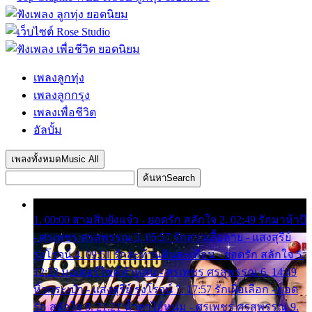
เพลงลูกทุ่ง
เพลงลูกกรุง
เพลงเพื่อชีวิต
อัลบั้ม
เพลงทั้งหมด
Music All
ค้นหา
Search
1. 00:00 สามสิบยังแจ๋ว - ยอดรัก สลักใจ 2. 02:49 รักมาห้าปี
- ศรเพชร ศรสุพรรณ 3. 05:57 รักสาวเสื้อลาย - แสงสุรีย์
รุ่งโรจน์ 4. 09:51 รักสะท้านดินสะเทือน - ยอดรัก สลักใจ 5.
12:23 มอเตอร์ไซค์ทำหล่น - ศรเพชร ศรสุพรรณ 6. 14:49
หิ้วกระเป๋า - แสงสุรีย์ รุ่งโรจน์ 7. 17:57 รักเผื่อเลือก - ยอด
รัก สลักใจ 8. 21:21 น้ำตาไอ้หนุ่ม - ศรเพชร ศรสุพรรณ 9.