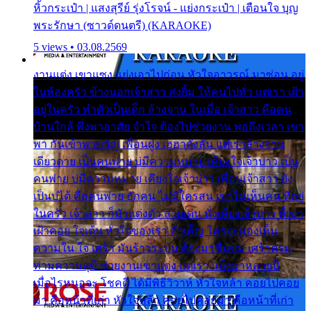
หิ้วกระเป๋า | แสงสุรีย์ รุ่งโรจน์ - แย่งกระเป๋า | เตือนใจ บุญ
พระรักษา (ซาวด์ดนตรี) (KARAOKE)
5 views • 03.08.2569
งานแต่ง เขาแซง แย่งเอาไปก่อน หัวใจอาวรณ์ มาซ่อน อยู่
ในห้องครัว ข้างนอกเจ้าสาว ส่งยิ้ม ให้คนไปทั่ว แต่เรา เฝ้า
อยู่ในครัว ทำตัวเป็นเด็ก ล้างจาน ในเมื่อ เจ้าสาว คือคน
บ้านใกล้ พึ่งพาอาศัย จำใจ ต้องไปช่วยงาน พอถึงเวลา เขา
พา กันเข้าพาขวัญ เพื่อนฝูง เฮฮาดังลั่น แต่เราล้างจาน
เดียวดาย เป็นคนพ่าย บ่มีความหมาย เคียงใจเจ้าบ่าว เป็น
คนพ่าย บ่มีความหมาย เคียงใจเจ้าบ่าว เพื่อนเจ้าสาว ยัง
เป็นบ่ได้ คือคนพ่าย ฮักคน ไม่มีใครสน เขาไม่เห็นคน ที่อยู่
ในครัว เจ้าสาว ก็มัวแต่งตัว สวยเด่น นั่งเคียงเจ้าบ่าว ที่เขา
เฝ้าคอย ใจเต้น หัวใจของเรา ลำเค็ญ ใครจะมองเห็น
ความใน ใจ เศร้า มันร้าวระบม ต้องมาขื่นขม เศร้าตรม
ท่ามความสุขี ช่วยงานเขาแต่ง แต่เรา แล้งมาหลายปี
เมื่อไรหนอจะ โชคดี ได้มีพิธีวิวาห์ หัวใจหล้า คอยไปคอย
มา คือหน้าที่เก่า หัวใจหล้า คอยไปคอยมา คือหน้าที่เก่า