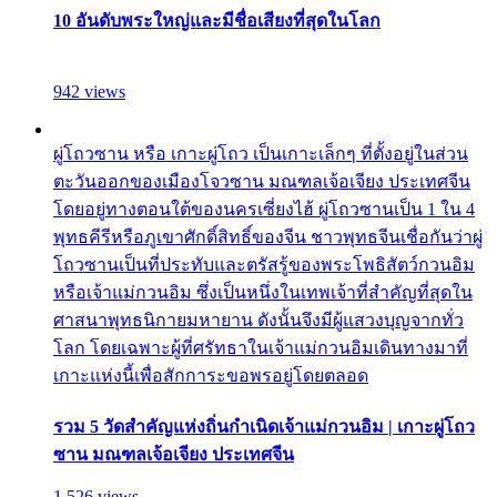
10 อันดับพระใหญ่และมีชื่อเสียงที่สุดในโลก
942 views
ผู่โถวซาน หรือ เกาะผู่โถว เป็นเกาะเล็กๆ ที่ตั้งอยู่ในส่วน
ตะวันออกของเมืองโจวซาน มณฑลเจ้อเจียง ประเทศจีน
โดยอยู่ทางตอนใต้ของนครเซี่ยงไฮ้ ผู่โถวซานเป็น 1 ใน 4
พุทธคีรีหรือภูเขาศักดิ์สิทธิ์ของจีน ชาวพุทธจีนเชื่อกันว่าผู่
โถวซานเป็นที่ประทับและตรัสรู้ของพระโพธิสัตว์กวนอิม
หรือเจ้าแม่กวนอิม ซึ่งเป็นหนึ่งในเทพเจ้าที่สำคัญที่สุดใน
ศาสนาพุทธนิกายมหายาน ดังนั้นจึงมีผู้แสวงบุญจากทั่ว
โลก โดยเฉพาะผู้ที่ศรัทธาในเจ้าแม่กวนอิมเดินทางมาที่
เกาะแห่งนี้เพื่อสักการะขอพรอยู่โดยตลอด
รวม 5 วัดสำคัญแห่งถิ่นกำเนิดเจ้าแม่กวนอิม | เกาะผู่โถว
ซาน มณฑลเจ้อเจียง ประเทศจีน
1,526 views