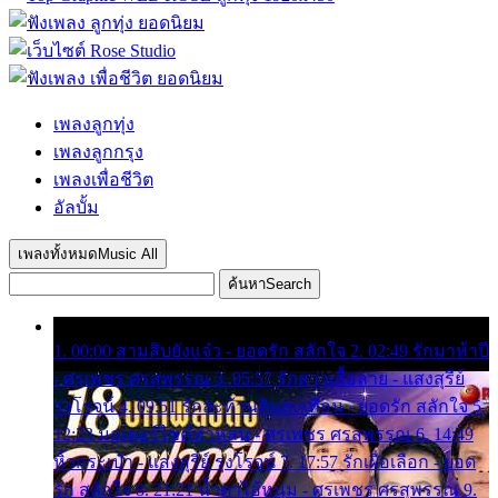
เพลงลูกทุ่ง
เพลงลูกกรุง
เพลงเพื่อชีวิต
อัลบั้ม
เพลงทั้งหมด
Music All
ค้นหา
Search
1. 00:00 สามสิบยังแจ๋ว - ยอดรัก สลักใจ 2. 02:49 รักมาห้าปี
- ศรเพชร ศรสุพรรณ 3. 05:57 รักสาวเสื้อลาย - แสงสุรีย์
รุ่งโรจน์ 4. 09:51 รักสะท้านดินสะเทือน - ยอดรัก สลักใจ 5.
12:23 มอเตอร์ไซค์ทำหล่น - ศรเพชร ศรสุพรรณ 6. 14:49
หิ้วกระเป๋า - แสงสุรีย์ รุ่งโรจน์ 7. 17:57 รักเผื่อเลือก - ยอด
รัก สลักใจ 8. 21:21 น้ำตาไอ้หนุ่ม - ศรเพชร ศรสุพรรณ 9.