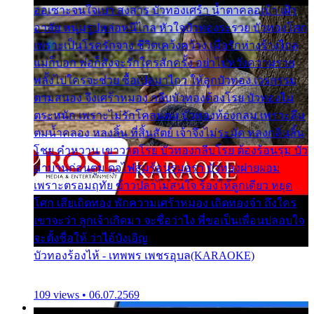
ออเซาะจนใจเบา สงสาร บัวทองเศร้า น้ำตาคลอเบ้า เฝ้า
อาลัย หนุ่มรูปหล่อหนีไกล หัวใจบัวทองระรวย บัวทองโศก
เพราะเป็นโรครักจาง ชีวิตเคว้งคว้าง เมื่อรักห่างร้างไกล
แม่ก็บอก พ่อก็สั่งจะรักใครสักครั้ง อย่าไปหวังความรวย
พลั้งไปใครจะช่วย ซื้อเปลมาไกว ให้ลูกบัวทอง เวรกรรม
ตามสนอง จึงเศร้าหมอง กลีบบัวทองต้องโรย บัวทองไม่
ตระหนัก เพราะไม่รักโคลนตม บัวทองท้องกลม เพราะลืม
ตมน้ำคลอง หลงลิ้น ที่สิ้นสัตย์ เจ้าจึงไม่ระมัด หลงกลิ่นลิ้น
โชย คำหวาน เขาวาดโรย บัวทองกลีบโรย ต้องร้อนรุม บัว
มาบานก่อนตูม ดุจไฟสุมร้อนรุมอุรา บัวทองผ่ายผอม
เพราะตรอมฤทัย ข้าวปลาไม่สนใจ ร้องไห้ลูกเดียว หยุด
โศก เสียเถิดทอง พักความเศร้าหมอง เถิดทองจ๋า ถึงใคร
เขาจะว่า ลูกเจ้าเกิดมา จะชื่อว่าไง พี่ขอเป็นเพื่อนปลอบใจ
จะตั้งชื่อให้ ว่าไอ้บังเอิญ
บัวทองร้องไห้ - เทพพร เพชรอุบล(KARAOKE)
109 views • 06.07.2569