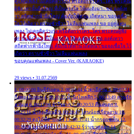
คู่แฟนเพลง ไม่เคยคิดว่าเก่ง หรือดังกว่าใคร..ใคร พระคุณ
ผู้ฟัง เท่านั้นยิ่งใหญ่ ที่เป็นแรงใจ ให้ผมดังมา.. ขอ องค์เท
วา สถิตฟากฟ้ายิ่งใหญ่ คุ้มภัยให้ท่าน เถิดหนา ขอจงเชื่อ
ใจ ไว้เถิดว่า ตราบชั่วชีวา ไม่ลืมแฟนเพลง ขอ อยู่คู่แฟน
เพลง ไม่เคยคิดว่าเก่ง หรือดังกว่าใคร..ใคร พระคุณผู้ฟัง
เท่านั้นยิ่งใหญ่ ที่เป็นแรงใจ ให้ผมดังมา.. ขอ องค์เทวา
สถิตฟากฟ้ายิ่งใหญ่ คุ้มภัยให้ท่าน เถิดหนา ขอจงเชื่อใจ ไว้
เถิดว่า ตราบชั่วชีวา ไม่ลืมแฟนเพลง
ขอบคุณแฟนเพลง - Cover Ver. (KARAOKE)
29 views • 31.07.2569
1. 00:00:00 ยินดีรับเดน 2. 00:03:44 น้ำตาอีสาน 3. 00:07:51
กิ่งทองใบหยก 4. 00:10:35 น้ำนิ่งไหลลึก 5. 00:13:49 ลานรัก
ลานเท 6. 00:17:06 จำใจจาก 7. 00:20:53 คืนฝนตก 8.
00:25:16 น้ำลงเดือนยี่ 9. 00:28:47 โสนน้อยเรือนงาม 10.
00:32:29 ตอไม้ที่ตายแล้ว 11. 00:35:41 น้ำกรดแช่เย็น 12.
00:39:08 อยากฟังซ้ำ 13. 00:42:32 รู้ว่าเขาหลอก 14.