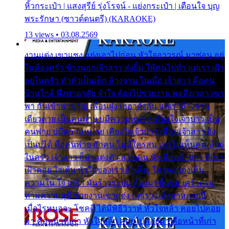
หิ้วกระเป๋า | แสงสุรีย์ รุ่งโรจน์ - แย่งกระเป๋า | เตือนใจ บุญ
พระรักษา (ซาวด์ดนตรี) (KARAOKE)
13 views • 03.08.2569
งานแต่ง เขาแซง แย่งเอาไปก่อน หัวใจอาวรณ์ มาซ่อน อยู่
ในห้องครัว ข้างนอกเจ้าสาว ส่งยิ้ม ให้คนไปทั่ว แต่เรา เฝ้า
อยู่ในครัว ทำตัวเป็นเด็ก ล้างจาน ในเมื่อ เจ้าสาว คือคน
บ้านใกล้ พึ่งพาอาศัย จำใจ ต้องไปช่วยงาน พอถึงเวลา เขา
พา กันเข้าพาขวัญ เพื่อนฝูง เฮฮาดังลั่น แต่เราล้างจาน
เดียวดาย เป็นคนพ่าย บ่มีความหมาย เคียงใจเจ้าบ่าว เป็น
คนพ่าย บ่มีความหมาย เคียงใจเจ้าบ่าว เพื่อนเจ้าสาว ยัง
เป็นบ่ได้ คือคนพ่าย ฮักคน ไม่มีใครสน เขาไม่เห็นคน ที่อยู่
ในครัว เจ้าสาว ก็มัวแต่งตัว สวยเด่น นั่งเคียงเจ้าบ่าว ที่เขา
เฝ้าคอย ใจเต้น หัวใจของเรา ลำเค็ญ ใครจะมองเห็น
ความใน ใจ เศร้า มันร้าวระบม ต้องมาขื่นขม เศร้าตรม
ท่ามความสุขี ช่วยงานเขาแต่ง แต่เรา แล้งมาหลายปี
เมื่อไรหนอจะ โชคดี ได้มีพิธีวิวาห์ หัวใจหล้า คอยไปคอย
มา คือหน้าที่เก่า หัวใจหล้า คอยไปคอยมา คือหน้าที่เก่า