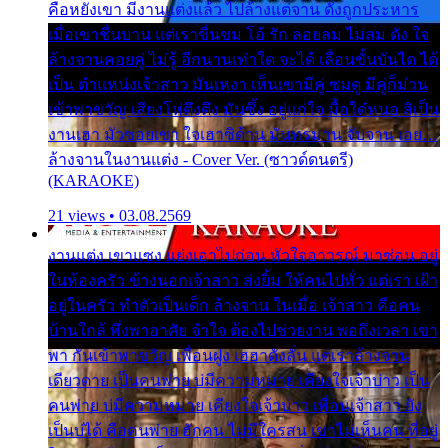
คือหยังเขา มีงานแต่งแล้ว ไปล้างแต่จาน ดั่งถูกประหาร
เมื่อเขาชื่นบาน แต่เราขื่นขม โอ้ รัก ลอยลม ไม่สม ดัง ใจ
ล้างจานคอยคู่ ไม่รู้ อีกนานเท่าใด จะได้ เลื่อนขั้นบันได ได้
เป็น ตำแหน่งเจ้าสาว มันเหงา เห็นเขามีคู่ ซมดู มีคู่ก็ม่วน
เข้าพาขวัญ เสียงโห่ตึงตึง มันซึ้ง อยู่แก่ใจ มื้อใด๋หนอ สิเป็น
งานเฮา มัวซอยเขา ใจเฮาซิด้าน มันทรมาน จับจาน เอย…
ล้างจานในงานแต่ง - Cover Ver. (ซาวด์ดนตรี)
(KARAOKE)
21 views • 03.08.2569
งานแต่ง เขาแซง แย่งเอาไปก่อน หัวใจอาวรณ์ มาซ่อน อยู่
ในห้องครัว ข้างนอกเจ้าสาว ส่งยิ้ม ให้คนไปทั่ว แต่เรา เฝ้า
อยู่ในครัว ทำตัวเป็นเด็ก ล้างจาน ในเมื่อ เจ้าสาว คือคน
บ้านใกล้ พึ่งพาอาศัย จำใจ ต้องไปช่วยงาน พอถึงเวลา เขา
พา กันเข้าพาขวัญ เพื่อนฝูง เฮฮาดังลั่น แต่เราล้างจาน
เดียวดาย เป็นคนพ่าย บ่มีความหมาย เคียงใจเจ้าบ่าว เป็น
คนพ่าย บ่มีความหมาย เคียงใจเจ้าบ่าว เพื่อนเจ้าสาว ยัง
เป็นบ่ได้ คือคนพ่าย ฮักคน ไม่มีใครสน เขาไม่เห็นคน ที่อยู่