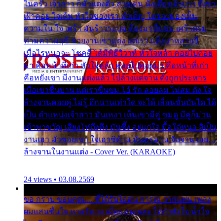
ในครัว เจ้าสาว ก็มัวแต่งตัว สวยเด่น นั่งเคียงเจ้าบ่าว ที่เขา
เฝ้าคอย ใจเต้น หัวใจของเรา ลำเค็ญ ใครจะมองเห็น
ความใน ใจ เศร้า มันร้าวระบม ต้องมาขื่นขม เศร้าตรม
ท่ามความสุขี ช่วยงานเขาแต่ง แต่เรา แล้งมาหลายปี
เมื่อไรหนอจะ โชคดี ได้มีพิธีวิวาห์ หัวใจหล้า คอยไปคอย
มา คือหน้าที่เก่า หัวใจหล้า คอยไปคอยมา คือหน้าที่เก่า
คือหยังเขา มีงานแต่งแล้ว ไปล้างแต่จาน ดั่งถูกประหาร
เมื่อเขาชื่นบาน แต่เราขื่นขม โอ้ รัก ลอยลม ไม่สม ดัง ใจ
ล้างจานคอยคู่ ไม่รู้ อีกนานเท่าใด จะได้ เลื่อนขั้นบันได ได้
เป็น ตำแหน่งเจ้าสาว มันเหงา เห็นเขามีคู่ ซมดู มีคู่ก็ม่วน
เข้าพาขวัญ เสียงโห่ตึงตึง มันซึ้ง อยู่แก่ใจ มื้อใด๋หนอ สิเป็น
งานเฮา มัวซอยเขา ใจเฮาซิด้าน มันทรมาน จับจาน เอย…
ล้างจานในงานแต่ง - Cover Ver. (KARAOKE)
24 views • 03.08.2569
ขอ กราบ ขอบคุณ.... ที่ได้รับไออุ่น การุณ จากแฟน เพลง
ผมแสนชื่นใจ หายวังเวง เมื่อแฟนเพลง ให้กำลังใจ น้ำใจ