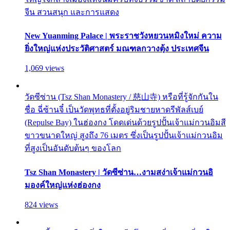
จีน สวนสนุก และการแสดง
New Yuanming Palace | พระราชวังหยวนหมิงใหม่ ความ
ยิ่งใหญ่แห่งประวัติศาสตร์ มณฑลกวางตุ้ง ประเทศจีน
1,069 views
วัดซีซ่าน (Tsz Shan Monastery / 慈山寺) หรือที่รู้จักกันใน
ชื่อ ฉี่ซ้านจี๋ เป็นวัดพุทธที่ตั้งอยู่ริมชายหาดรีพัลส์เบย์
(Repulse Bay) ในฮ่องกง โดดเด่นด้วยรูปปั้นเจ้าแม่กวนอิมสี
ขาวขนาดใหญ่ สูงถึง 76 เมตร ซึ่งเป็นรูปปั้นเจ้าแม่กวนอิม
ที่สูงเป็นอันดับต้นๆ ของโลก
Tsz Shan Monastery | วัดซีซ่าน…งามสง่าเจ้าแม่กวนอิ
มองค์ใหญ่แห่งฮ่องกง
824 views