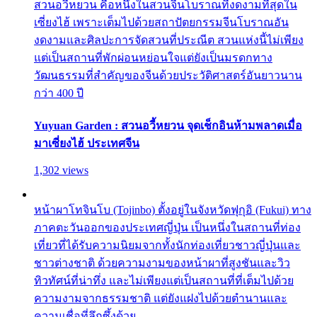
สวนอวี้หยวน คือหนึ่งในสวนจีนโบราณที่งดงามที่สุดใน
เซี่ยงไฮ้ เพราะเต็มไปด้วยสถาปัตยกรรมจีนโบราณอัน
งดงามและศิลปะการจัดสวนที่ประณีต สวนแห่งนี้ไม่เพียง
แต่เป็นสถานที่พักผ่อนหย่อนใจแต่ยังเป็นมรดกทาง
วัฒนธรรมที่สำคัญของจีนด้วยประวัติศาสตร์อันยาวนาน
กว่า 400 ปี
Yuyuan Garden : สวนอวี้หยวน จุดเช็กอินห้ามพลาดเมื่อ
มาเซี่ยงไฮ้ ประเทศจีน
1,302 views
หน้าผาโทจินโบ (Tojinbo) ตั้งอยู่ในจังหวัดฟุกุอิ (Fukui) ทาง
ภาคตะวันออกของประเทศญี่ปุ่น เป็นหนึ่งในสถานที่ท่อง
เที่ยวที่ได้รับความนิยมจากทั้งนักท่องเที่ยวชาวญี่ปุ่นและ
ชาวต่างชาติ ด้วยความงามของหน้าผาที่สูงชันและวิว
ทิวทัศน์ที่น่าทึ่ง และไม่เพียงแต่เป็นสถานที่ที่เต็มไปด้วย
ความงามจากธรรมชาติ แต่ยังแฝงไปด้วยตำนานและ
ความเชื่อที่ลึกซึ้งด้วย