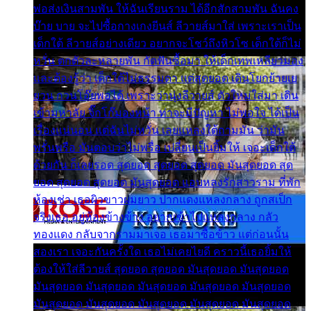
พ่อส่งเงินสามพัน ให้ฉันเรียนราม ได้อีกสักสามพัน ฉันคง
บ๊าย บาย จะไปซื้อกางเกงยีนส์ ลีวายส์มาใส่ เพราะเราเป็น
เด็กใต้ ลีวายส์อย่างเดียว อยากจะโชว์ถึงหิวโซ เด็กใต้ก็ไม่
หวั่น ตกตัวละหลายพัน กัดฟันซื้อมา ให้เด็กเทพเหลียวมอง
และต้องรู้ว่า เด็กใต้ไม่ธรรมดา แต่สุดยอด เดินโยกย้ายเย
ยวน กวนโอ๊ยพอได้ เพราะว่านุ่งลีวายส์ ตัวใหม่ใส่มา เดิน
เข้ามหาลัย จิ๊กโก๊มองหน้า ท่าจะมีปัญหา ไม่พอใจ ได้เป็น
เรื่องแน่นอน แต่ฉันไม่หวั่น เลยแหลงใต้ถามมัน ว่ามัน
พรั่นพรือ มันตอบว่าไม่พรื่อ เปลี่ยนเป็นยิ้มให้ เจอะเด็กใต้
ด้วยกัน ก็เลยรอด สุดยอด สุดยอด สุดยอด มันสุดยอด สุด
ยอด สุดยอด สุดยอด มันสุดยอด แอบหลงรักสาวราม ที่พัก
ห้องเช่า เธอผิวขาวผมยาว ปากแดงแหลงกลาง ถูกสเป็ก
จริงเธอ อยู่ห้องข้างข้าง อยากเข้าไปแหลงกลาง กลัว
ทองแดง กลับจากรามมาเจอ เธอมาซื้อข้าว แต่ก่อนนั้น
สองเรา เจอะกันครั้งใด เธอไม่เคยไยดี คราวนี้เธอยิ้มให้
ต้องให้ใส่ลีวายส์ สุดยอด สุดยอด มันสุดยอด มันสุดยอด
มันสุดยอด มันสุดยอด มันสุดยอด มันสุดยอด มันสุดยอด
มันสุดยอด มันสุดยอด มันสุดยอด มันสุดยอด มันสุดยอด