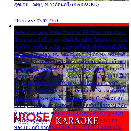
สุดยอด - วงซูซู (ซาวด์ดนตรี) (KARAOKE)
116 views • 03.07.2569
พ่อส่งเงินสามพัน ให้ฉันเรียนราม ได้อีกสักสามพัน ฉันคง
บ๊าย บาย จะไปซื้อกางเกงยีนส์ ลีวายส์มาใส่ เพราะเราเป็น
เด็กใต้ ลีวายส์อย่างเดียว อยากจะโชว์ถึงหิวโซ เด็กใต้ก็ไม่
หวั่น ตกตัวละหลายพัน กัดฟันซื้อมา ให้เด็กเทพเหลียวมอง
และต้องรู้ว่า เด็กใต้ไม่ธรรมดา แต่สุดยอด เดินโยกย้ายเย
ยวน กวนโอ๊ยพอได้ เพราะว่านุ่งลีวายส์ ตัวใหม่ใส่มา เดิน
เข้ามหาลัย จิ๊กโก๊มองหน้า ท่าจะมีปัญหา ไม่พอใจ ได้เป็น
เรื่องแน่นอน แต่ฉันไม่หวั่น เลยแหลงใต้ถามมัน ว่ามัน
พรั่นพรือ มันตอบว่าไม่พรื่อ เปลี่ยนเป็นยิ้มให้ เจอะเด็กใต้
ด้วยกัน ก็เลยรอด สุดยอด สุดยอด สุดยอด มันสุดยอด สุด
ยอด สุดยอด สุดยอด มันสุดยอด แอบหลงรักสาวราม ที่พัก
ห้องเช่า เธอผิวขาวผมยาว ปากแดงแหลงกลาง ถูกสเป็ก
จริงเธอ อยู่ห้องข้างข้าง อยากเข้าไปแหลงกลาง กลัว
ทองแดง กลับจากรามมาเจอ เธอมาซื้อข้าว แต่ก่อนนั้น