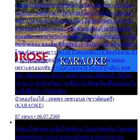
เพราะเป็นโรครักจาง ชีวิตเคว้งคว้าง เมื่อรักห่างร้างไกล
แม่ก็บอก พ่อก็สั่งจะรักใครสักครั้ง อย่าไปหวังความรวย
พลั้งไปใครจะช่วย ซื้อเปลมาไกว ให้ลูกบัวทอง เวรกรรม
ตามสนอง จึงเศร้าหมอง กลีบบัวทองต้องโรย บัวทองไม่
ตระหนัก เพราะไม่รักโคลนตม บัวทองท้องกลม เพราะลืม
ตมน้ำคลอง หลงลิ้น ที่สิ้นสัตย์ เจ้าจึงไม่ระมัด หลงกลิ่นลิ้น
โชย คำหวาน เขาวาดโรย บัวทองกลีบโรย ต้องร้อนรุม บัว
มาบานก่อนตูม ดุจไฟสุมร้อนรุมอุรา บัวทองผ่ายผอม
เพราะตรอมฤทัย ข้าวปลาไม่สนใจ ร้องไห้ลูกเดียว หยุด
โศก เสียเถิดทอง พักความเศร้าหมอง เถิดทองจ๋า ถึงใคร
เขาจะว่า ลูกเจ้าเกิดมา จะชื่อว่าไง พี่ขอเป็นเพื่อนปลอบใจ
จะตั้งชื่อให้ ว่าไอ้บังเอิญ
บัวทองร้องไห้ - เทพพร เพชรอุบล (ซาวด์ดนตรี)
(KARAOKE)
87 views • 06.07.2569
บัวทองโศก เพราะเป็นโรครักรุม ในอกกลัดกลุ้ม โดนแฟน
หนุ่มหลอกเอา เขารวย และรูปหล่อ มาพะเน้าพะนอ