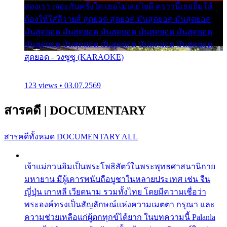
สองเรา เจอะกันครั้งใด เธอไม่เคยไยดี คราวนี้เธอยิ้มให้
ต้องให้ใส่ลีวายส์ สุดยอด สุดยอด มันสุดยอด มันสุดยอด
มันสุดยอด มันสุดยอด มันสุดยอด มันสุดยอด มันสุดยอด
มันสุดยอด มันสุดยอด มันสุดยอด มันสุดยอด มันสุดยอด
สุดยอด - วงซูซู (KARAOKE)
123 views • 03.07.2569
สารคดี
|
DOCUMENTARY
สารคดีทั้งหมด
DOCUMENTARY ALL
เจ้าแม่กวนอิมเป็นพระโพธิสัตว์ในพระพุทธศาสนานิกาย
มหายาน มีผู้เคารพนับถือบูชาในหลายประเทศ เช่น จีน
ญี่ปุ่น เกาหลี เวียดนาม รวมทั้งไทย โดยมีความเชื่อว่า
พระองค์ทรงเป็นสัญลักษณ์แห่งความเมตตา กรุณา และ
ความช่วยเหลือแก่ผู้ตกทุกข์ได้ยาก ในบทความนี้ Palanla