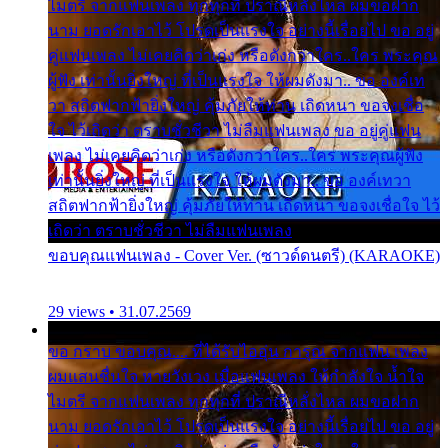
ไมตรี จากแฟนเพลง ทุกทุกที่ ปราณีหลั่งไหล ผมขอฝาก
นาม ยอดรักเอาไว้ โปรดเป็นแรงใจ อย่างนี้เรื่อยไป ขอ อยู่
คู่แฟนเพลง ไม่เคยคิดว่าเก่ง หรือดังกว่าใคร..ใคร พระคุณ
ผู้ฟัง เท่านั้นยิ่งใหญ่ ที่เป็นแรงใจ ให้ผมดังมา.. ขอ องค์เท
วา สถิตฟากฟ้ายิ่งใหญ่ คุ้มภัยให้ท่าน เถิดหนา ขอจงเชื่อ
ใจ ไว้เถิดว่า ตราบชั่วชีวา ไม่ลืมแฟนเพลง ขอ อยู่คู่แฟน
เพลง ไม่เคยคิดว่าเก่ง หรือดังกว่าใคร..ใคร พระคุณผู้ฟัง
เท่านั้นยิ่งใหญ่ ที่เป็นแรงใจ ให้ผมดังมา.. ขอ องค์เทวา
สถิตฟากฟ้ายิ่งใหญ่ คุ้มภัยให้ท่าน เถิดหนา ขอจงเชื่อใจ ไว้
เถิดว่า ตราบชั่วชีวา ไม่ลืมแฟนเพลง
ขอบคุณแฟนเพลง - Cover Ver. (ซาวด์ดนตรี) (KARAOKE)
29 views • 31.07.2569
ขอ กราบ ขอบคุณ.... ที่ได้รับไออุ่น การุณ จากแฟน เพลง
ผมแสนชื่นใจ หายวังเวง เมื่อแฟนเพลง ให้กำลังใจ น้ำใจ
ไมตรี จากแฟนเพลง ทุกทุกที่ ปราณีหลั่งไหล ผมขอฝาก
นาม ยอดรักเอาไว้ โปรดเป็นแรงใจ อย่างนี้เรื่อยไป ขอ อยู่