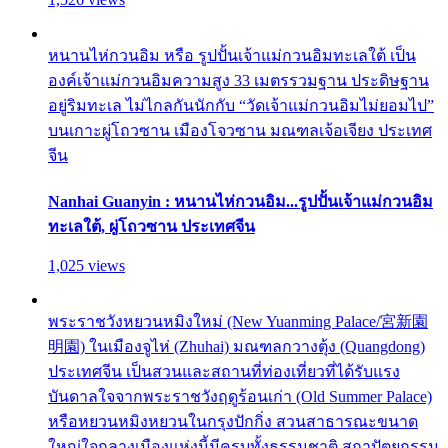
หนานไห่กวนอิม หรือ รูปปั้นเจ้าแม่กวนอิมทะเลใต้ เป็น
องค์เจ้าแม่กวนอิมความสูง 33 เมตรรวมฐาน ประดิษฐาน
อยู่ริมทะเล ไม่ไกลกันนักกับ “วัดเจ้าแม่กวนอิมไม่ยอมไป”
บนเกาะผู่โถวซาน เมืองโจวซาน มณฑลเจ้อเจียง ประเทศ
จีน
Nanhai Guanyin : หนานไห่กวนอิม...รูปปั้นเจ้าแม่กวนอิม
ทะเลใต้, ผู่โถวซาน ประเทศจีน
1,025 views
พระราชวังหยวนหมิงใหม่ (New Yuanming Palace/宮新園
明園) ในเมืองจูไห่ (Zhuhai) มณฑลกวางตุ้ง (Quangdong)
ประเทศจีน เป็นสวนและสถานที่ท่องเที่ยวที่ได้รับแรง
บันดาลใจจากพระราชวังฤดูร้อนเก่า (Old Summer Palace)
หรือหยวนหมิงหยวนในกรุงปักกิ่ง สวนสาธารณะขนาด
ใหญ่ใจกลางเมืองแห่งนี้มีครบทั้งธรรมชาติ สถาปัตยกรรม