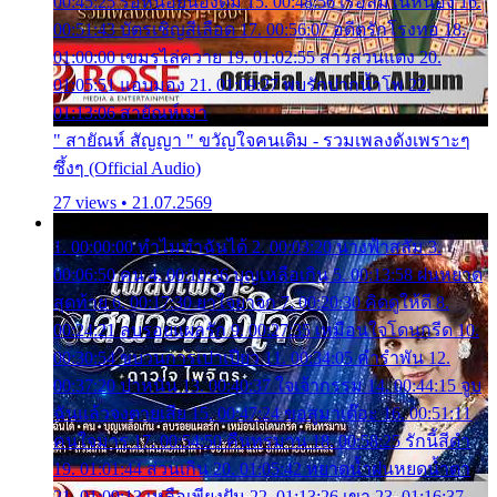
00:45:25 รอหน่อยน้องติ๋ม 15. 00:48:56 เรือล่มในหนอง 16.
00:51:43 บัตรเชิญสีเลือด 17. 00:56:07 อดีตรักโรงทอ 18.
01:00:00 เขมรไล่ควาย 19. 01:02:55 สาวสวนแตง 20.
01:05:51 แอบมอง 21. 01:09:27 พบรักปากน้ำโพ 22.
01:13:06 สายัณห์เมา
" สายัณห์ สัญญา " ขวัญใจคนเดิม - รวมเพลงดังเพราะๆ
ซึ้งๆ (Official Audio)
27 views • 21.07.2569
1. 00:00:00 ทำไมทำฉันได้ 2. 00:03:20 นางฟ้าสลัม 3.
00:06:50 คน 4. 00:10:36 บุญเหลือเกิน 5. 00:13:58 ฝนหยาด
สุดท้าย 6. 00:17:30 ยาใจยาจก 7. 00:20:30 คิดดูให้ดี 8.
00:24:21 ลบรอยแผลรัก 9. 00:27:35 เหมือนใจโดนกรีด 10.
00:30:54 ขบวนการเปาเปียว 11. 00:34:05 คำรำพัน 12.
00:37:20 ปาหนัน 13. 00:40:37 ใจเจ้ากรรม 14. 00:44:15 จูบ
ฉันแล้วจงตายเสีย 15. 00:47:24 ขอสูมาเต๊อะ 16. 00:51:11
คนใจมาร 17. 00:54:50 คืนทรมาน 18. 00:58:25 รักนี้สีดำ
19. 01:01:44 ส่วนเกิน 20. 01:05:42 หยาดน้ำฝนหยดน้ำตา
21. 01:09:13 เหลือเพียงฝัน 22. 01:13:26 เขา 23. 01:16:37