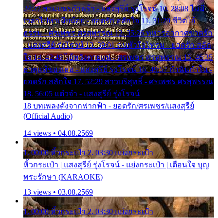
24:27 สามเณรกำพร้า - แสงสุรีย์ รุ่งโรจน์ 10. 28:08 ไม่มี
เวลาไปหาเมียน้อย - ยอดรัก สลักใจ 11. 31:29 ชีวิตไอ้
ธรรม - ศรเพชร ศรสุพรรณ 12. 35:26 ทหารอากาศขาดรัก
- แสงสุรีย์ รุ่งโรจน์ 13. 39:01 คนหัวใจโทรม - ยอดรัก สลัก
ใจ 14. 42:49 ไอ้หวังตายแน่ - ศรเพชร ศรสุพรรณ 15. 46:35
ธาตุแท้ของเธอ - แสงสุรีย์ รุ่งโรจน์ 16. 49:57 กำนันกำใน -
ยอดรัก สลักใจ 17. 52:29 สาวบริสุทธิ์ - ศรเพชร ศรสุพรรณ
18. 56:05 แต๋วจ๋า - แสงสุรีย์ รุ่งโรจน์
18 บทเพลงดังจากฟากฟ้า - ยอดรัก/ศรเพชร/แสงสุรีย์
(Official Audio)
14 views • 04.08.2569
1. 00:00 หิ้วกระเป๋า 2. 03:30 แย่งกระเป๋า
หิ้วกระเป๋า | แสงสุรีย์ รุ่งโรจน์ - แย่งกระเป๋า | เตือนใจ บุญ
พระรักษา (KARAOKE)
13 views • 03.08.2569
1. 00:00 หิ้วกระเป๋า 2. 03:30 แย่งกระเป๋า