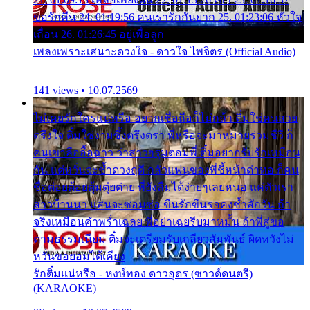
ขอรักคืน 24. 01:19:56 คนเรารักกันยาก 25. 01:23:06 หัวใจ
เถื่อน 26. 01:26:45 อยู่เพื่อลูก
เพลงเพราะเสนาะดวงใจ - ดาวใจ ไพจิตร (Official Audio)
141 views • 10.07.2569
ไม่เคยรักใครแน่หรือ อยากเชื่อถือก็ไม่กล้า ติ๋มใช่คนสวย
ตรึงใจ ติ๋มใช่งามซึ้งตรึงตรา พี่หรือจะมาหมายร่วมชีวี ก็
คนเขาลืออื้อฉาว ว่าสาวๆรุมตอมพี่ ติ๋มอยากรับรักเหมือน
กัน แต่หวั่นจะช้ำดวงฤดี กลัวแฟนของพี่ชี้หน้าด่าทอ ก็คน
ชื่อต๋อยต้อยตุ้มตุ๋ยต่าย พี่ยังลืมได้ง่ายๆเลยหนอ แค่ตัวเรา
สาวบ้านนา แสนจะซอมซ่อ ขืนรักขืนรอคงช้ำสักวัน ถ้า
จริงเหมือนคำพร่ำเฉลย พี่อย่าเฉยรีบมาหมั้น ถ้าพี่สู่ขอ
ตามธรรมเนียม ติ๋มจะเตรียมรับเกลียวสัมพันธ์ ผิดหวังไม่
หวั่นขอยอมได้เคียง
รักติ๋มแน่หรือ - หงษ์ทอง ดาวอุดร (ซาวด์ดนตรี)
(KARAOKE)