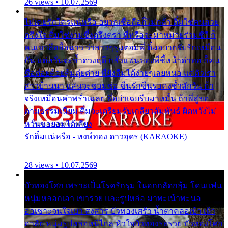
26 views • 10.07.2569
ไม่เคยรักใครแน่หรือ อยากเชื่อถือก็ไม่กล้า ติ๋มใช่คนสวย
ตรึงใจ ติ๋มใช่งามซึ้งตรึงตรา พี่หรือจะมาหมายร่วมชีวี ก็
คนเขาลืออื้อฉาว ว่าสาวๆรุมตอมพี่ ติ๋มอยากรับรักเหมือน
กัน แต่หวั่นจะช้ำดวงฤดี กลัวแฟนของพี่ชี้หน้าด่าทอ ก็คน
ชื่อต๋อยต้อยตุ้มตุ๋ยต่าย พี่ยังลืมได้ง่ายๆเลยหนอ แค่ตัวเรา
สาวบ้านนา แสนจะซอมซ่อ ขืนรักขืนรอคงช้ำสักวัน ถ้า
จริงเหมือนคำพร่ำเฉลย พี่อย่าเฉยรีบมาหมั้น ถ้าพี่สู่ขอ
ตามธรรมเนียม ติ๋มจะเตรียมรับเกลียวสัมพันธ์ ผิดหวังไม่
หวั่นขอยอมได้เคียง
รักติ๋มแน่หรือ - หงษ์ทอง ดาวอุดร (KARAOKE)
28 views • 10.07.2569
บัวทองโศก เพราะเป็นโรครักรุม ในอกกลัดกลุ้ม โดนแฟน
หนุ่มหลอกเอา เขารวย และรูปหล่อ มาพะเน้าพะนอ
ออเซาะจนใจเบา สงสาร บัวทองเศร้า น้ำตาคลอเบ้า เฝ้า
อาลัย หนุ่มรูปหล่อหนีไกล หัวใจบัวทองระรวย บัวทองโศก