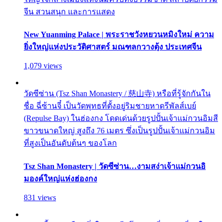
จีน สวนสนุก และการแสดง
New Yuanming Palace | พระราชวังหยวนหมิงใหม่ ความ
ยิ่งใหญ่แห่งประวัติศาสตร์ มณฑลกวางตุ้ง ประเทศจีน
1,079 views
วัดซีซ่าน (Tsz Shan Monastery / 慈山寺) หรือที่รู้จักกันใน
ชื่อ ฉี่ซ้านจี๋ เป็นวัดพุทธที่ตั้งอยู่ริมชายหาดรีพัลส์เบย์
(Repulse Bay) ในฮ่องกง โดดเด่นด้วยรูปปั้นเจ้าแม่กวนอิมสี
ขาวขนาดใหญ่ สูงถึง 76 เมตร ซึ่งเป็นรูปปั้นเจ้าแม่กวนอิม
ที่สูงเป็นอันดับต้นๆ ของโลก
Tsz Shan Monastery | วัดซีซ่าน…งามสง่าเจ้าแม่กวนอิ
มองค์ใหญ่แห่งฮ่องกง
831 views