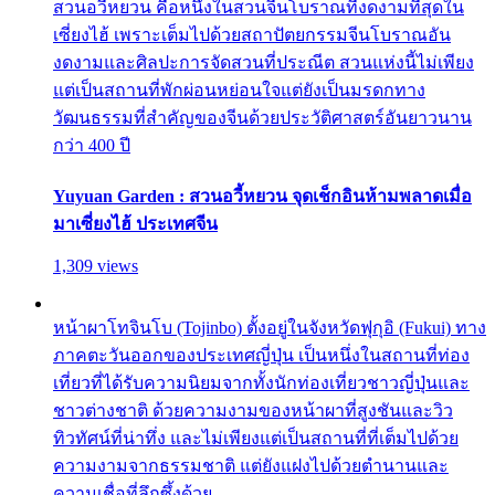
สวนอวี้หยวน คือหนึ่งในสวนจีนโบราณที่งดงามที่สุดใน
เซี่ยงไฮ้ เพราะเต็มไปด้วยสถาปัตยกรรมจีนโบราณอัน
งดงามและศิลปะการจัดสวนที่ประณีต สวนแห่งนี้ไม่เพียง
แต่เป็นสถานที่พักผ่อนหย่อนใจแต่ยังเป็นมรดกทาง
วัฒนธรรมที่สำคัญของจีนด้วยประวัติศาสตร์อันยาวนาน
กว่า 400 ปี
Yuyuan Garden : สวนอวี้หยวน จุดเช็กอินห้ามพลาดเมื่อ
มาเซี่ยงไฮ้ ประเทศจีน
1,309 views
หน้าผาโทจินโบ (Tojinbo) ตั้งอยู่ในจังหวัดฟุกุอิ (Fukui) ทาง
ภาคตะวันออกของประเทศญี่ปุ่น เป็นหนึ่งในสถานที่ท่อง
เที่ยวที่ได้รับความนิยมจากทั้งนักท่องเที่ยวชาวญี่ปุ่นและ
ชาวต่างชาติ ด้วยความงามของหน้าผาที่สูงชันและวิว
ทิวทัศน์ที่น่าทึ่ง และไม่เพียงแต่เป็นสถานที่ที่เต็มไปด้วย
ความงามจากธรรมชาติ แต่ยังแฝงไปด้วยตำนานและ
ความเชื่อที่ลึกซึ้งด้วย