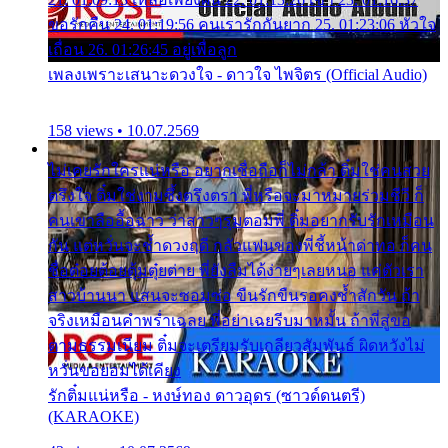
ขอรักคืน 24. 01:19:56 คนเรารักกันยาก 25. 01:23:06 หัวใจ
เถื่อน 26. 01:26:45 อยู่เพื่อลูก
เพลงเพราะเสนาะดวงใจ - ดาวใจ ไพจิตร (Official Audio)
158 views • 10.07.2569
ไม่เคยรักใครแน่หรือ อยากเชื่อถือก็ไม่กล้า ติ๋มใช่คนสวย
ตรึงใจ ติ๋มใช่งามซึ้งตรึงตรา พี่หรือจะมาหมายร่วมชีวี ก็
คนเขาลืออื้อฉาว ว่าสาวๆรุมตอมพี่ ติ๋มอยากรับรักเหมือน
กัน แต่หวั่นจะช้ำดวงฤดี กลัวแฟนของพี่ชี้หน้าด่าทอ ก็คน
ชื่อต๋อยต้อยตุ้มตุ๋ยต่าย พี่ยังลืมได้ง่ายๆเลยหนอ แค่ตัวเรา
สาวบ้านนา แสนจะซอมซ่อ ขืนรักขืนรอคงช้ำสักวัน ถ้า
จริงเหมือนคำพร่ำเฉลย พี่อย่าเฉยรีบมาหมั้น ถ้าพี่สู่ขอ
ตามธรรมเนียม ติ๋มจะเตรียมรับเกลียวสัมพันธ์ ผิดหวังไม่
หวั่นขอยอมได้เคียง
รักติ๋มแน่หรือ - หงษ์ทอง ดาวอุดร (ซาวด์ดนตรี)
(KARAOKE)