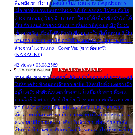
คือหยังเขา มีงานแต่งแล้ว ไปล้างแต่จาน ดั่งถูกประหาร
เมื่อเขาชื่นบาน แต่เราขื่นขม โอ้ รัก ลอยลม ไม่สม ดัง ใจ
ล้างจานคอยคู่ ไม่รู้ อีกนานเท่าใด จะได้ เลื่อนขั้นบันได ได้
เป็น ตำแหน่งเจ้าสาว มันเหงา เห็นเขามีคู่ ซมดู มีคู่ก็ม่วน
เข้าพาขวัญ เสียงโห่ตึงตึง มันซึ้ง อยู่แก่ใจ มื้อใด๋หนอ สิเป็น
งานเฮา มัวซอยเขา ใจเฮาซิด้าน มันทรมาน จับจาน เอย…
ล้างจานในงานแต่ง - Cover Ver. (ซาวด์ดนตรี)
(KARAOKE)
42 views • 03.08.2569
งานแต่ง เขาแซง แย่งเอาไปก่อน หัวใจอาวรณ์ มาซ่อน อยู่
ในห้องครัว ข้างนอกเจ้าสาว ส่งยิ้ม ให้คนไปทั่ว แต่เรา เฝ้า
อยู่ในครัว ทำตัวเป็นเด็ก ล้างจาน ในเมื่อ เจ้าสาว คือคน
บ้านใกล้ พึ่งพาอาศัย จำใจ ต้องไปช่วยงาน พอถึงเวลา เขา
พา กันเข้าพาขวัญ เพื่อนฝูง เฮฮาดังลั่น แต่เราล้างจาน
เดียวดาย เป็นคนพ่าย บ่มีความหมาย เคียงใจเจ้าบ่าว เป็น
คนพ่าย บ่มีความหมาย เคียงใจเจ้าบ่าว เพื่อนเจ้าสาว ยัง
เป็นบ่ได้ คือคนพ่าย ฮักคน ไม่มีใครสน เขาไม่เห็นคน ที่อยู่