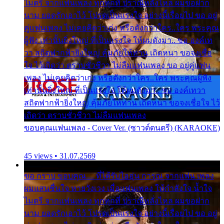
ไมตรี จากแฟนเพลง ทุกทุกที่ ปราณีหลั่งไหล ผมขอฝาก
นาม ยอดรักเอาไว้ โปรดเป็นแรงใจ อย่างนี้เรื่อยไป ขอ อยู่
คู่แฟนเพลง ไม่เคยคิดว่าเก่ง หรือดังกว่าใคร..ใคร พระคุณ
ผู้ฟัง เท่านั้นยิ่งใหญ่ ที่เป็นแรงใจ ให้ผมดังมา.. ขอ องค์เท
วา สถิตฟากฟ้ายิ่งใหญ่ คุ้มภัยให้ท่าน เถิดหนา ขอจงเชื่อ
ใจ ไว้เถิดว่า ตราบชั่วชีวา ไม่ลืมแฟนเพลง ขอ อยู่คู่แฟน
เพลง ไม่เคยคิดว่าเก่ง หรือดังกว่าใคร..ใคร พระคุณผู้ฟัง
เท่านั้นยิ่งใหญ่ ที่เป็นแรงใจ ให้ผมดังมา.. ขอ องค์เทวา
สถิตฟากฟ้ายิ่งใหญ่ คุ้มภัยให้ท่าน เถิดหนา ขอจงเชื่อใจ ไว้
เถิดว่า ตราบชั่วชีวา ไม่ลืมแฟนเพลง
ขอบคุณแฟนเพลง - Cover Ver. (ซาวด์ดนตรี) (KARAOKE)
45 views • 31.07.2569
ขอ กราบ ขอบคุณ.... ที่ได้รับไออุ่น การุณ จากแฟน เพลง
ผมแสนชื่นใจ หายวังเวง เมื่อแฟนเพลง ให้กำลังใจ น้ำใจ
ไมตรี จากแฟนเพลง ทุกทุกที่ ปราณีหลั่งไหล ผมขอฝาก
นาม ยอดรักเอาไว้ โปรดเป็นแรงใจ อย่างนี้เรื่อยไป ขอ อยู่