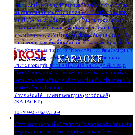
เพราะเป็นโรครักจาง ชีวิตเคว้งคว้าง เมื่อรักห่างร้างไกล
แม่ก็บอก พ่อก็สั่งจะรักใครสักครั้ง อย่าไปหวังความรวย
พลั้งไปใครจะช่วย ซื้อเปลมาไกว ให้ลูกบัวทอง เวรกรรม
ตามสนอง จึงเศร้าหมอง กลีบบัวทองต้องโรย บัวทองไม่
ตระหนัก เพราะไม่รักโคลนตม บัวทองท้องกลม เพราะลืม
ตมน้ำคลอง หลงลิ้น ที่สิ้นสัตย์ เจ้าจึงไม่ระมัด หลงกลิ่นลิ้น
โชย คำหวาน เขาวาดโรย บัวทองกลีบโรย ต้องร้อนรุม บัว
มาบานก่อนตูม ดุจไฟสุมร้อนรุมอุรา บัวทองผ่ายผอม
เพราะตรอมฤทัย ข้าวปลาไม่สนใจ ร้องไห้ลูกเดียว หยุด
โศก เสียเถิดทอง พักความเศร้าหมอง เถิดทองจ๋า ถึงใคร
เขาจะว่า ลูกเจ้าเกิดมา จะชื่อว่าไง พี่ขอเป็นเพื่อนปลอบใจ
จะตั้งชื่อให้ ว่าไอ้บังเอิญ
บัวทองร้องไห้ - เทพพร เพชรอุบล (ซาวด์ดนตรี)
(KARAOKE)
105 views • 06.07.2569
บัวทองโศก เพราะเป็นโรครักรุม ในอกกลัดกลุ้ม โดนแฟน
หนุ่มหลอกเอา เขารวย และรูปหล่อ มาพะเน้าพะนอ