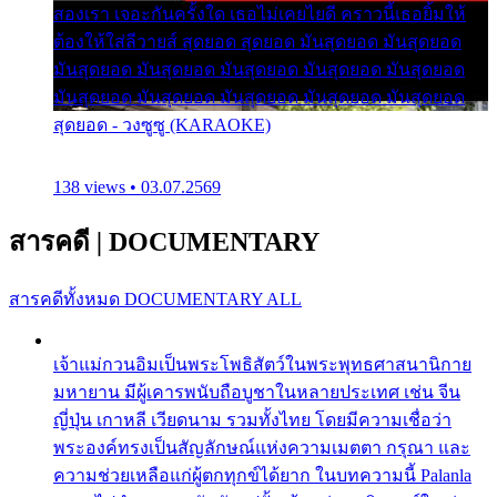
สองเรา เจอะกันครั้งใด เธอไม่เคยไยดี คราวนี้เธอยิ้มให้
ต้องให้ใส่ลีวายส์ สุดยอด สุดยอด มันสุดยอด มันสุดยอด
มันสุดยอด มันสุดยอด มันสุดยอด มันสุดยอด มันสุดยอด
มันสุดยอด มันสุดยอด มันสุดยอด มันสุดยอด มันสุดยอด
สุดยอด - วงซูซู (KARAOKE)
138 views • 03.07.2569
สารคดี
|
DOCUMENTARY
สารคดีทั้งหมด
DOCUMENTARY ALL
เจ้าแม่กวนอิมเป็นพระโพธิสัตว์ในพระพุทธศาสนานิกาย
มหายาน มีผู้เคารพนับถือบูชาในหลายประเทศ เช่น จีน
ญี่ปุ่น เกาหลี เวียดนาม รวมทั้งไทย โดยมีความเชื่อว่า
พระองค์ทรงเป็นสัญลักษณ์แห่งความเมตตา กรุณา และ
ความช่วยเหลือแก่ผู้ตกทุกข์ได้ยาก ในบทความนี้ Palanla