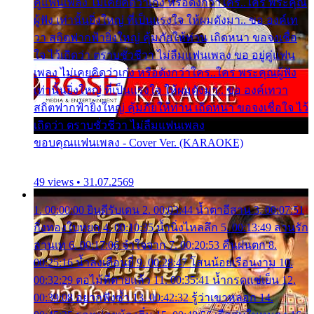
คู่แฟนเพลง ไม่เคยคิดว่าเก่ง หรือดังกว่าใคร..ใคร พระคุณ
ผู้ฟัง เท่านั้นยิ่งใหญ่ ที่เป็นแรงใจ ให้ผมดังมา.. ขอ องค์เท
วา สถิตฟากฟ้ายิ่งใหญ่ คุ้มภัยให้ท่าน เถิดหนา ขอจงเชื่อ
ใจ ไว้เถิดว่า ตราบชั่วชีวา ไม่ลืมแฟนเพลง ขอ อยู่คู่แฟน
เพลง ไม่เคยคิดว่าเก่ง หรือดังกว่าใคร..ใคร พระคุณผู้ฟัง
เท่านั้นยิ่งใหญ่ ที่เป็นแรงใจ ให้ผมดังมา.. ขอ องค์เทวา
สถิตฟากฟ้ายิ่งใหญ่ คุ้มภัยให้ท่าน เถิดหนา ขอจงเชื่อใจ ไว้
เถิดว่า ตราบชั่วชีวา ไม่ลืมแฟนเพลง
ขอบคุณแฟนเพลง - Cover Ver. (KARAOKE)
49 views • 31.07.2569
1. 00:00:00 ยินดีรับเดน 2. 00:03:44 น้ำตาอีสาน 3. 00:07:51
กิ่งทองใบหยก 4. 00:10:35 น้ำนิ่งไหลลึก 5. 00:13:49 ลานรัก
ลานเท 6. 00:17:06 จำใจจาก 7. 00:20:53 คืนฝนตก 8.
00:25:16 น้ำลงเดือนยี่ 9. 00:28:47 โสนน้อยเรือนงาม 10.
00:32:29 ตอไม้ที่ตายแล้ว 11. 00:35:41 น้ำกรดแช่เย็น 12.
00:39:08 อยากฟังซ้ำ 13. 00:42:32 รู้ว่าเขาหลอก 14.