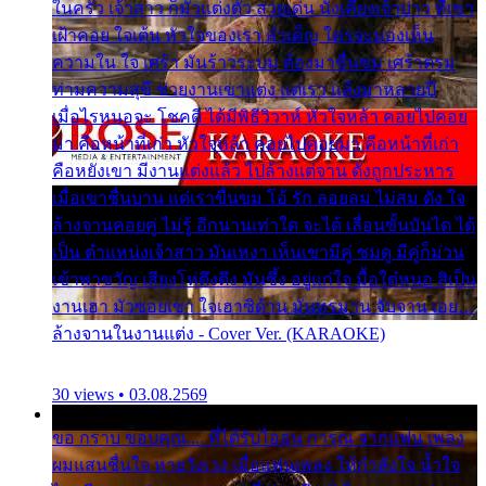
ในครัว เจ้าสาว ก็มัวแต่งตัว สวยเด่น นั่งเคียงเจ้าบ่าว ที่เขา
เฝ้าคอย ใจเต้น หัวใจของเรา ลำเค็ญ ใครจะมองเห็น
ความใน ใจ เศร้า มันร้าวระบม ต้องมาขื่นขม เศร้าตรม
ท่ามความสุขี ช่วยงานเขาแต่ง แต่เรา แล้งมาหลายปี
เมื่อไรหนอจะ โชคดี ได้มีพิธีวิวาห์ หัวใจหล้า คอยไปคอย
มา คือหน้าที่เก่า หัวใจหล้า คอยไปคอยมา คือหน้าที่เก่า
คือหยังเขา มีงานแต่งแล้ว ไปล้างแต่จาน ดั่งถูกประหาร
เมื่อเขาชื่นบาน แต่เราขื่นขม โอ้ รัก ลอยลม ไม่สม ดัง ใจ
ล้างจานคอยคู่ ไม่รู้ อีกนานเท่าใด จะได้ เลื่อนขั้นบันได ได้
เป็น ตำแหน่งเจ้าสาว มันเหงา เห็นเขามีคู่ ซมดู มีคู่ก็ม่วน
เข้าพาขวัญ เสียงโห่ตึงตึง มันซึ้ง อยู่แก่ใจ มื้อใด๋หนอ สิเป็น
งานเฮา มัวซอยเขา ใจเฮาซิด้าน มันทรมาน จับจาน เอย…
ล้างจานในงานแต่ง - Cover Ver. (KARAOKE)
30 views • 03.08.2569
ขอ กราบ ขอบคุณ.... ที่ได้รับไออุ่น การุณ จากแฟน เพลง
ผมแสนชื่นใจ หายวังเวง เมื่อแฟนเพลง ให้กำลังใจ น้ำใจ