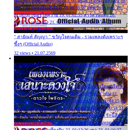
00:45:25 รอหน่อยน้องติ๋ม 15. 00:48:56 เรือล่มในหนอง 16.
00:51:43 บัตรเชิญสีเลือด 17. 00:56:07 อดีตรักโรงทอ 18.
01:00:00 เขมรไล่ควาย 19. 01:02:55 สาวสวนแตง 20.
01:05:51 แอบมอง 21. 01:09:27 พบรักปากน้ำโพ 22.
01:13:06 สายัณห์เมา
" สายัณห์ สัญญา " ขวัญใจคนเดิม - รวมเพลงดังเพราะๆ
ซึ้งๆ (Official Audio)
32 views • 21.07.2569
1. 00:00:00 ทำไมทำฉันได้ 2. 00:03:20 นางฟ้าสลัม 3.
00:06:50 คน 4. 00:10:36 บุญเหลือเกิน 5. 00:13:58 ฝนหยาด
สุดท้าย 6. 00:17:30 ยาใจยาจก 7. 00:20:30 คิดดูให้ดี 8.
00:24:21 ลบรอยแผลรัก 9. 00:27:35 เหมือนใจโดนกรีด 10.
00:30:54 ขบวนการเปาเปียว 11. 00:34:05 คำรำพัน 12.
00:37:20 ปาหนัน 13. 00:40:37 ใจเจ้ากรรม 14. 00:44:15 จูบ
ฉันแล้วจงตายเสีย 15. 00:47:24 ขอสูมาเต๊อะ 16. 00:51:11
คนใจมาร 17. 00:54:50 คืนทรมาน 18. 00:58:25 รักนี้สีดำ
19. 01:01:44 ส่วนเกิน 20. 01:05:42 หยาดน้ำฝนหยดน้ำตา
21. 01:09:13 เหลือเพียงฝัน 22. 01:13:26 เขา 23. 01:16:37