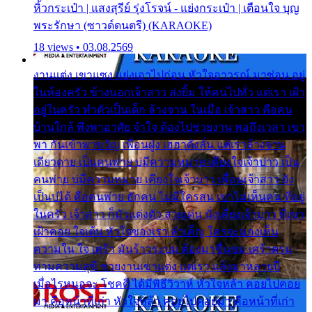
หิ้วกระเป๋า | แสงสุรีย์ รุ่งโรจน์ - แย่งกระเป๋า | เตือนใจ บุญ
พระรักษา (ซาวด์ดนตรี) (KARAOKE)
18 views • 03.08.2569
งานแต่ง เขาแซง แย่งเอาไปก่อน หัวใจอาวรณ์ มาซ่อน อยู่
ในห้องครัว ข้างนอกเจ้าสาว ส่งยิ้ม ให้คนไปทั่ว แต่เรา เฝ้า
อยู่ในครัว ทำตัวเป็นเด็ก ล้างจาน ในเมื่อ เจ้าสาว คือคน
บ้านใกล้ พึ่งพาอาศัย จำใจ ต้องไปช่วยงาน พอถึงเวลา เขา
พา กันเข้าพาขวัญ เพื่อนฝูง เฮฮาดังลั่น แต่เราล้างจาน
เดียวดาย เป็นคนพ่าย บ่มีความหมาย เคียงใจเจ้าบ่าว เป็น
คนพ่าย บ่มีความหมาย เคียงใจเจ้าบ่าว เพื่อนเจ้าสาว ยัง
เป็นบ่ได้ คือคนพ่าย ฮักคน ไม่มีใครสน เขาไม่เห็นคน ที่อยู่
ในครัว เจ้าสาว ก็มัวแต่งตัว สวยเด่น นั่งเคียงเจ้าบ่าว ที่เขา
เฝ้าคอย ใจเต้น หัวใจของเรา ลำเค็ญ ใครจะมองเห็น
ความใน ใจ เศร้า มันร้าวระบม ต้องมาขื่นขม เศร้าตรม
ท่ามความสุขี ช่วยงานเขาแต่ง แต่เรา แล้งมาหลายปี
เมื่อไรหนอจะ โชคดี ได้มีพิธีวิวาห์ หัวใจหล้า คอยไปคอย
มา คือหน้าที่เก่า หัวใจหล้า คอยไปคอยมา คือหน้าที่เก่า