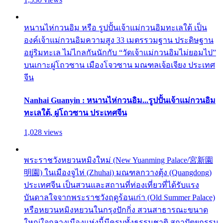
หนานไห่กวนอิม หรือ รูปปั้นเจ้าแม่กวนอิมทะเลใต้ เป็น
องค์เจ้าแม่กวนอิมความสูง 33 เมตรรวมฐาน ประดิษฐาน
อยู่ริมทะเล ไม่ไกลกันนักกับ “วัดเจ้าแม่กวนอิมไม่ยอมไป”
บนเกาะผู่โถวซาน เมืองโจวซาน มณฑลเจ้อเจียง ประเทศ
จีน
Nanhai Guanyin : หนานไห่กวนอิม...รูปปั้นเจ้าแม่กวนอิม
ทะเลใต้, ผู่โถวซาน ประเทศจีน
1,028 views
พระราชวังหยวนหมิงใหม่ (New Yuanming Palace/宮新園
明園) ในเมืองจูไห่ (Zhuhai) มณฑลกวางตุ้ง (Quangdong)
ประเทศจีน เป็นสวนและสถานที่ท่องเที่ยวที่ได้รับแรง
บันดาลใจจากพระราชวังฤดูร้อนเก่า (Old Summer Palace)
หรือหยวนหมิงหยวนในกรุงปักกิ่ง สวนสาธารณะขนาด
ใหญ่ใจกลางเมืองแห่งนี้มีครบทั้งธรรมชาติ สถาปัตยกรรม