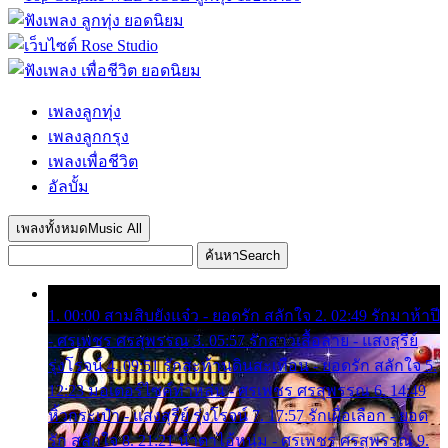
เพลงลูกทุ่ง
เพลงลูกกรุง
เพลงเพื่อชีวิต
อัลบั้ม
เพลงทั้งหมด
Music All
ค้นหา
Search
1. 00:00 สามสิบยังแจ๋ว - ยอดรัก สลักใจ 2. 02:49 รักมาห้าปี
- ศรเพชร ศรสุพรรณ 3. 05:57 รักสาวเสื้อลาย - แสงสุรีย์
รุ่งโรจน์ 4. 09:51 รักสะท้านดินสะเทือน - ยอดรัก สลักใจ 5.
12:23 มอเตอร์ไซค์ทำหล่น - ศรเพชร ศรสุพรรณ 6. 14:49
หิ้วกระเป๋า - แสงสุรีย์ รุ่งโรจน์ 7. 17:57 รักเผื่อเลือก - ยอด
รัก สลักใจ 8. 21:21 น้ำตาไอ้หนุ่ม - ศรเพชร ศรสุพรรณ 9.