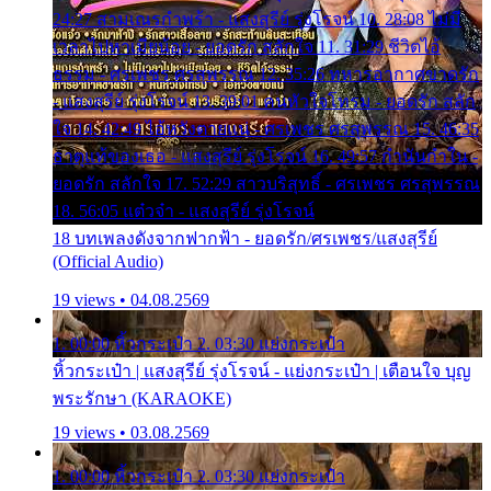
24:27 สามเณรกำพร้า - แสงสุรีย์ รุ่งโรจน์ 10. 28:08 ไม่มี
เวลาไปหาเมียน้อย - ยอดรัก สลักใจ 11. 31:29 ชีวิตไอ้
ธรรม - ศรเพชร ศรสุพรรณ 12. 35:26 ทหารอากาศขาดรัก
- แสงสุรีย์ รุ่งโรจน์ 13. 39:01 คนหัวใจโทรม - ยอดรัก สลัก
ใจ 14. 42:49 ไอ้หวังตายแน่ - ศรเพชร ศรสุพรรณ 15. 46:35
ธาตุแท้ของเธอ - แสงสุรีย์ รุ่งโรจน์ 16. 49:57 กำนันกำใน -
ยอดรัก สลักใจ 17. 52:29 สาวบริสุทธิ์ - ศรเพชร ศรสุพรรณ
18. 56:05 แต๋วจ๋า - แสงสุรีย์ รุ่งโรจน์
18 บทเพลงดังจากฟากฟ้า - ยอดรัก/ศรเพชร/แสงสุรีย์
(Official Audio)
19 views • 04.08.2569
1. 00:00 หิ้วกระเป๋า 2. 03:30 แย่งกระเป๋า
หิ้วกระเป๋า | แสงสุรีย์ รุ่งโรจน์ - แย่งกระเป๋า | เตือนใจ บุญ
พระรักษา (KARAOKE)
19 views • 03.08.2569
1. 00:00 หิ้วกระเป๋า 2. 03:30 แย่งกระเป๋า