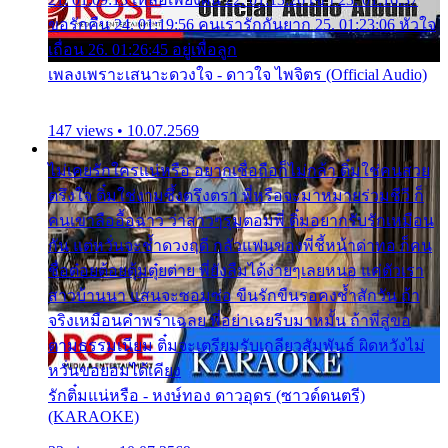
ขอรักคืน 24. 01:19:56 คนเรารักกันยาก 25. 01:23:06 หัวใจ
เถื่อน 26. 01:26:45 อยู่เพื่อลูก
เพลงเพราะเสนาะดวงใจ - ดาวใจ ไพจิตร (Official Audio)
147 views • 10.07.2569
ไม่เคยรักใครแน่หรือ อยากเชื่อถือก็ไม่กล้า ติ๋มใช่คนสวย
ตรึงใจ ติ๋มใช่งามซึ้งตรึงตรา พี่หรือจะมาหมายร่วมชีวี ก็
คนเขาลืออื้อฉาว ว่าสาวๆรุมตอมพี่ ติ๋มอยากรับรักเหมือน
กัน แต่หวั่นจะช้ำดวงฤดี กลัวแฟนของพี่ชี้หน้าด่าทอ ก็คน
ชื่อต๋อยต้อยตุ้มตุ๋ยต่าย พี่ยังลืมได้ง่ายๆเลยหนอ แค่ตัวเรา
สาวบ้านนา แสนจะซอมซ่อ ขืนรักขืนรอคงช้ำสักวัน ถ้า
จริงเหมือนคำพร่ำเฉลย พี่อย่าเฉยรีบมาหมั้น ถ้าพี่สู่ขอ
ตามธรรมเนียม ติ๋มจะเตรียมรับเกลียวสัมพันธ์ ผิดหวังไม่
หวั่นขอยอมได้เคียง
รักติ๋มแน่หรือ - หงษ์ทอง ดาวอุดร (ซาวด์ดนตรี)
(KARAOKE)