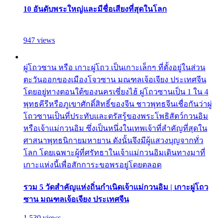
10 อันดับพระใหญ่และมีชื่อเสียงที่สุดในโลก
947 views
ผู่โถวซาน หรือ เกาะผู่โถว เป็นเกาะเล็กๆ ที่ตั้งอยู่ในส่วน
ตะวันออกของเมืองโจวซาน มณฑลเจ้อเจียง ประเทศจีน
โดยอยู่ทางตอนใต้ของนครเซี่ยงไฮ้ ผู่โถวซานเป็น 1 ใน 4
พุทธคีรีหรือภูเขาศักดิ์สิทธิ์ของจีน ชาวพุทธจีนเชื่อกันว่าผู่
โถวซานเป็นที่ประทับและตรัสรู้ของพระโพธิสัตว์กวนอิม
หรือเจ้าแม่กวนอิม ซึ่งเป็นหนึ่งในเทพเจ้าที่สำคัญที่สุดใน
ศาสนาพุทธนิกายมหายาน ดังนั้นจึงมีผู้แสวงบุญจากทั่ว
โลก โดยเฉพาะผู้ที่ศรัทธาในเจ้าแม่กวนอิมเดินทางมาที่
เกาะแห่งนี้เพื่อสักการะขอพรอยู่โดยตลอด
รวม 5 วัดสำคัญแห่งถิ่นกำเนิดเจ้าแม่กวนอิม | เกาะผู่โถว
ซาน มณฑลเจ้อเจียง ประเทศจีน
1,530 views