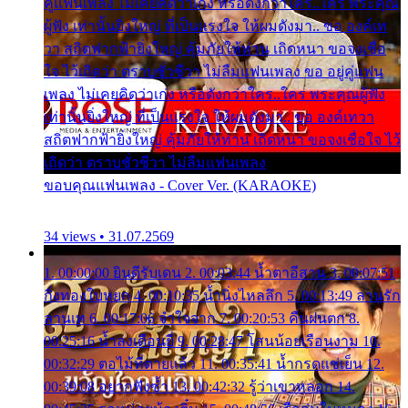
คู่แฟนเพลง ไม่เคยคิดว่าเก่ง หรือดังกว่าใคร..ใคร พระคุณ
ผู้ฟัง เท่านั้นยิ่งใหญ่ ที่เป็นแรงใจ ให้ผมดังมา.. ขอ องค์เท
วา สถิตฟากฟ้ายิ่งใหญ่ คุ้มภัยให้ท่าน เถิดหนา ขอจงเชื่อ
ใจ ไว้เถิดว่า ตราบชั่วชีวา ไม่ลืมแฟนเพลง ขอ อยู่คู่แฟน
เพลง ไม่เคยคิดว่าเก่ง หรือดังกว่าใคร..ใคร พระคุณผู้ฟัง
เท่านั้นยิ่งใหญ่ ที่เป็นแรงใจ ให้ผมดังมา.. ขอ องค์เทวา
สถิตฟากฟ้ายิ่งใหญ่ คุ้มภัยให้ท่าน เถิดหนา ขอจงเชื่อใจ ไว้
เถิดว่า ตราบชั่วชีวา ไม่ลืมแฟนเพลง
ขอบคุณแฟนเพลง - Cover Ver. (KARAOKE)
34 views • 31.07.2569
1. 00:00:00 ยินดีรับเดน 2. 00:03:44 น้ำตาอีสาน 3. 00:07:51
กิ่งทองใบหยก 4. 00:10:35 น้ำนิ่งไหลลึก 5. 00:13:49 ลานรัก
ลานเท 6. 00:17:06 จำใจจาก 7. 00:20:53 คืนฝนตก 8.
00:25:16 น้ำลงเดือนยี่ 9. 00:28:47 โสนน้อยเรือนงาม 10.
00:32:29 ตอไม้ที่ตายแล้ว 11. 00:35:41 น้ำกรดแช่เย็น 12.
00:39:08 อยากฟังซ้ำ 13. 00:42:32 รู้ว่าเขาหลอก 14.