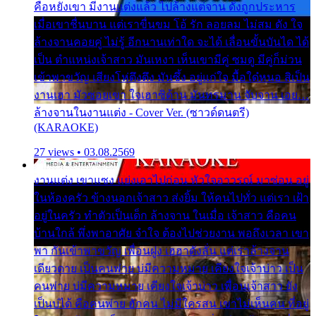
คือหยังเขา มีงานแต่งแล้ว ไปล้างแต่จาน ดั่งถูกประหาร
เมื่อเขาชื่นบาน แต่เราขื่นขม โอ้ รัก ลอยลม ไม่สม ดัง ใจ
ล้างจานคอยคู่ ไม่รู้ อีกนานเท่าใด จะได้ เลื่อนขั้นบันได ได้
เป็น ตำแหน่งเจ้าสาว มันเหงา เห็นเขามีคู่ ซมดู มีคู่ก็ม่วน
เข้าพาขวัญ เสียงโห่ตึงตึง มันซึ้ง อยู่แก่ใจ มื้อใด๋หนอ สิเป็น
งานเฮา มัวซอยเขา ใจเฮาซิด้าน มันทรมาน จับจาน เอย…
ล้างจานในงานแต่ง - Cover Ver. (ซาวด์ดนตรี)
(KARAOKE)
27 views • 03.08.2569
งานแต่ง เขาแซง แย่งเอาไปก่อน หัวใจอาวรณ์ มาซ่อน อยู่
ในห้องครัว ข้างนอกเจ้าสาว ส่งยิ้ม ให้คนไปทั่ว แต่เรา เฝ้า
อยู่ในครัว ทำตัวเป็นเด็ก ล้างจาน ในเมื่อ เจ้าสาว คือคน
บ้านใกล้ พึ่งพาอาศัย จำใจ ต้องไปช่วยงาน พอถึงเวลา เขา
พา กันเข้าพาขวัญ เพื่อนฝูง เฮฮาดังลั่น แต่เราล้างจาน
เดียวดาย เป็นคนพ่าย บ่มีความหมาย เคียงใจเจ้าบ่าว เป็น
คนพ่าย บ่มีความหมาย เคียงใจเจ้าบ่าว เพื่อนเจ้าสาว ยัง
เป็นบ่ได้ คือคนพ่าย ฮักคน ไม่มีใครสน เขาไม่เห็นคน ที่อยู่