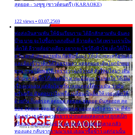
สุดยอด - วงซูซู (ซาวด์ดนตรี) (KARAOKE)
122 views • 03.07.2569
พ่อส่งเงินสามพัน ให้ฉันเรียนราม ได้อีกสักสามพัน ฉันคง
บ๊าย บาย จะไปซื้อกางเกงยีนส์ ลีวายส์มาใส่ เพราะเราเป็น
เด็กใต้ ลีวายส์อย่างเดียว อยากจะโชว์ถึงหิวโซ เด็กใต้ก็ไม่
หวั่น ตกตัวละหลายพัน กัดฟันซื้อมา ให้เด็กเทพเหลียวมอง
และต้องรู้ว่า เด็กใต้ไม่ธรรมดา แต่สุดยอด เดินโยกย้ายเย
ยวน กวนโอ๊ยพอได้ เพราะว่านุ่งลีวายส์ ตัวใหม่ใส่มา เดิน
เข้ามหาลัย จิ๊กโก๊มองหน้า ท่าจะมีปัญหา ไม่พอใจ ได้เป็น
เรื่องแน่นอน แต่ฉันไม่หวั่น เลยแหลงใต้ถามมัน ว่ามัน
พรั่นพรือ มันตอบว่าไม่พรื่อ เปลี่ยนเป็นยิ้มให้ เจอะเด็กใต้
ด้วยกัน ก็เลยรอด สุดยอด สุดยอด สุดยอด มันสุดยอด สุด
ยอด สุดยอด สุดยอด มันสุดยอด แอบหลงรักสาวราม ที่พัก
ห้องเช่า เธอผิวขาวผมยาว ปากแดงแหลงกลาง ถูกสเป็ก
จริงเธอ อยู่ห้องข้างข้าง อยากเข้าไปแหลงกลาง กลัว
ทองแดง กลับจากรามมาเจอ เธอมาซื้อข้าว แต่ก่อนนั้น