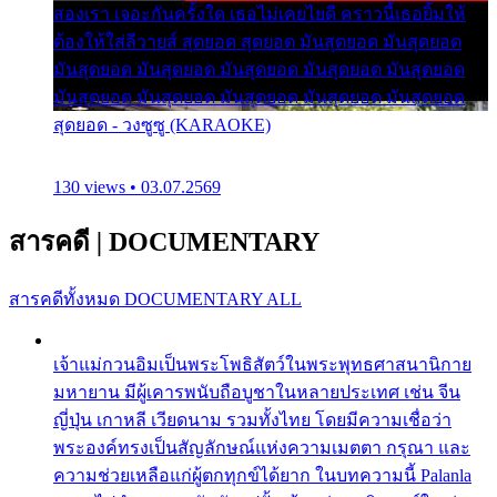
สองเรา เจอะกันครั้งใด เธอไม่เคยไยดี คราวนี้เธอยิ้มให้
ต้องให้ใส่ลีวายส์ สุดยอด สุดยอด มันสุดยอด มันสุดยอด
มันสุดยอด มันสุดยอด มันสุดยอด มันสุดยอด มันสุดยอด
มันสุดยอด มันสุดยอด มันสุดยอด มันสุดยอด มันสุดยอด
สุดยอด - วงซูซู (KARAOKE)
130 views • 03.07.2569
สารคดี
|
DOCUMENTARY
สารคดีทั้งหมด
DOCUMENTARY ALL
เจ้าแม่กวนอิมเป็นพระโพธิสัตว์ในพระพุทธศาสนานิกาย
มหายาน มีผู้เคารพนับถือบูชาในหลายประเทศ เช่น จีน
ญี่ปุ่น เกาหลี เวียดนาม รวมทั้งไทย โดยมีความเชื่อว่า
พระองค์ทรงเป็นสัญลักษณ์แห่งความเมตตา กรุณา และ
ความช่วยเหลือแก่ผู้ตกทุกข์ได้ยาก ในบทความนี้ Palanla