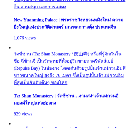
จีน สวนสนุก และการแสดง
New Yuanming Palace | พระราชวังหยวนหมิงใหม่ ความ
ยิ่งใหญ่แห่งประวัติศาสตร์ มณฑลกวางตุ้ง ประเทศจีน
1,076 views
วัดซีซ่าน (Tsz Shan Monastery / 慈山寺) หรือที่รู้จักกันใน
ชื่อ ฉี่ซ้านจี๋ เป็นวัดพุทธที่ตั้งอยู่ริมชายหาดรีพัลส์เบย์
(Repulse Bay) ในฮ่องกง โดดเด่นด้วยรูปปั้นเจ้าแม่กวนอิมสี
ขาวขนาดใหญ่ สูงถึง 76 เมตร ซึ่งเป็นรูปปั้นเจ้าแม่กวนอิม
ที่สูงเป็นอันดับต้นๆ ของโลก
Tsz Shan Monastery | วัดซีซ่าน…งามสง่าเจ้าแม่กวนอิ
มองค์ใหญ่แห่งฮ่องกง
829 views