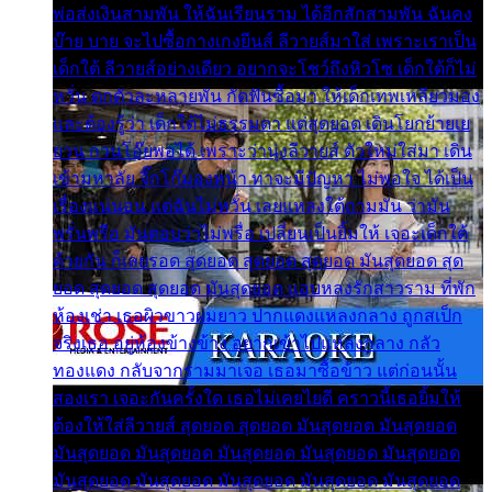
พ่อส่งเงินสามพัน ให้ฉันเรียนราม ได้อีกสักสามพัน ฉันคง
บ๊าย บาย จะไปซื้อกางเกงยีนส์ ลีวายส์มาใส่ เพราะเราเป็น
เด็กใต้ ลีวายส์อย่างเดียว อยากจะโชว์ถึงหิวโซ เด็กใต้ก็ไม่
หวั่น ตกตัวละหลายพัน กัดฟันซื้อมา ให้เด็กเทพเหลียวมอง
และต้องรู้ว่า เด็กใต้ไม่ธรรมดา แต่สุดยอด เดินโยกย้ายเย
ยวน กวนโอ๊ยพอได้ เพราะว่านุ่งลีวายส์ ตัวใหม่ใส่มา เดิน
เข้ามหาลัย จิ๊กโก๊มองหน้า ท่าจะมีปัญหา ไม่พอใจ ได้เป็น
เรื่องแน่นอน แต่ฉันไม่หวั่น เลยแหลงใต้ถามมัน ว่ามัน
พรั่นพรือ มันตอบว่าไม่พรื่อ เปลี่ยนเป็นยิ้มให้ เจอะเด็กใต้
ด้วยกัน ก็เลยรอด สุดยอด สุดยอด สุดยอด มันสุดยอด สุด
ยอด สุดยอด สุดยอด มันสุดยอด แอบหลงรักสาวราม ที่พัก
ห้องเช่า เธอผิวขาวผมยาว ปากแดงแหลงกลาง ถูกสเป็ก
จริงเธอ อยู่ห้องข้างข้าง อยากเข้าไปแหลงกลาง กลัว
ทองแดง กลับจากรามมาเจอ เธอมาซื้อข้าว แต่ก่อนนั้น
สองเรา เจอะกันครั้งใด เธอไม่เคยไยดี คราวนี้เธอยิ้มให้
ต้องให้ใส่ลีวายส์ สุดยอด สุดยอด มันสุดยอด มันสุดยอด
มันสุดยอด มันสุดยอด มันสุดยอด มันสุดยอด มันสุดยอด
มันสุดยอด มันสุดยอด มันสุดยอด มันสุดยอด มันสุดยอด