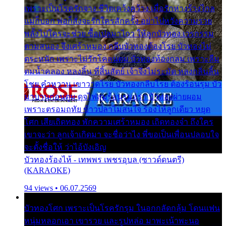
เพราะเป็นโรครักจาง ชีวิตเคว้งคว้าง เมื่อรักห่างร้างไกล
แม่ก็บอก พ่อก็สั่งจะรักใครสักครั้ง อย่าไปหวังความรวย
พลั้งไปใครจะช่วย ซื้อเปลมาไกว ให้ลูกบัวทอง เวรกรรม
ตามสนอง จึงเศร้าหมอง กลีบบัวทองต้องโรย บัวทองไม่
ตระหนัก เพราะไม่รักโคลนตม บัวทองท้องกลม เพราะลืม
ตมน้ำคลอง หลงลิ้น ที่สิ้นสัตย์ เจ้าจึงไม่ระมัด หลงกลิ่นลิ้น
โชย คำหวาน เขาวาดโรย บัวทองกลีบโรย ต้องร้อนรุม บัว
มาบานก่อนตูม ดุจไฟสุมร้อนรุมอุรา บัวทองผ่ายผอม
เพราะตรอมฤทัย ข้าวปลาไม่สนใจ ร้องไห้ลูกเดียว หยุด
โศก เสียเถิดทอง พักความเศร้าหมอง เถิดทองจ๋า ถึงใคร
เขาจะว่า ลูกเจ้าเกิดมา จะชื่อว่าไง พี่ขอเป็นเพื่อนปลอบใจ
จะตั้งชื่อให้ ว่าไอ้บังเอิญ
บัวทองร้องไห้ - เทพพร เพชรอุบล (ซาวด์ดนตรี)
(KARAOKE)
94 views • 06.07.2569
บัวทองโศก เพราะเป็นโรครักรุม ในอกกลัดกลุ้ม โดนแฟน
หนุ่มหลอกเอา เขารวย และรูปหล่อ มาพะเน้าพะนอ