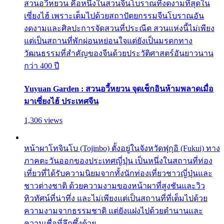
สวนอวี้หยวน คือหนึ่งในสวนจีนโบราณที่งดงามที่สุดใน
เซี่ยงไฮ้ เพราะเต็มไปด้วยสถาปัตยกรรมจีนโบราณอัน
งดงามและศิลปะการจัดสวนที่ประณีต สวนแห่งนี้ไม่เพียง
แต่เป็นสถานที่พักผ่อนหย่อนใจแต่ยังเป็นมรดกทาง
วัฒนธรรมที่สำคัญของจีนด้วยประวัติศาสตร์อันยาวนาน
กว่า 400 ปี
Yuyuan Garden : สวนอวี้หยวน จุดเช็กอินห้ามพลาดเมื่อ
มาเซี่ยงไฮ้ ประเทศจีน
1,306 views
หน้าผาโทจินโบ (Tojinbo) ตั้งอยู่ในจังหวัดฟุกุอิ (Fukui) ทาง
ภาคตะวันออกของประเทศญี่ปุ่น เป็นหนึ่งในสถานที่ท่อง
เที่ยวที่ได้รับความนิยมจากทั้งนักท่องเที่ยวชาวญี่ปุ่นและ
ชาวต่างชาติ ด้วยความงามของหน้าผาที่สูงชันและวิว
ทิวทัศน์ที่น่าทึ่ง และไม่เพียงแต่เป็นสถานที่ที่เต็มไปด้วย
ความงามจากธรรมชาติ แต่ยังแฝงไปด้วยตำนานและ
ความเชื่อที่ลึกซึ้งด้วย