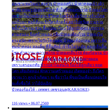
ออเซาะจนใจเบา สงสาร บัวทองเศร้า น้ำตาคลอเบ้า เฝ้า
อาลัย หนุ่มรูปหล่อหนีไกล หัวใจบัวทองระรวย บัวทองโศก
เพราะเป็นโรครักจาง ชีวิตเคว้งคว้าง เมื่อรักห่างร้างไกล
แม่ก็บอก พ่อก็สั่งจะรักใครสักครั้ง อย่าไปหวังความรวย
พลั้งไปใครจะช่วย ซื้อเปลมาไกว ให้ลูกบัวทอง เวรกรรม
ตามสนอง จึงเศร้าหมอง กลีบบัวทองต้องโรย บัวทองไม่
ตระหนัก เพราะไม่รักโคลนตม บัวทองท้องกลม เพราะลืม
ตมน้ำคลอง หลงลิ้น ที่สิ้นสัตย์ เจ้าจึงไม่ระมัด หลงกลิ่นลิ้น
โชย คำหวาน เขาวาดโรย บัวทองกลีบโรย ต้องร้อนรุม บัว
มาบานก่อนตูม ดุจไฟสุมร้อนรุมอุรา บัวทองผ่ายผอม
เพราะตรอมฤทัย ข้าวปลาไม่สนใจ ร้องไห้ลูกเดียว หยุด
โศก เสียเถิดทอง พักความเศร้าหมอง เถิดทองจ๋า ถึงใคร
เขาจะว่า ลูกเจ้าเกิดมา จะชื่อว่าไง พี่ขอเป็นเพื่อนปลอบใจ
จะตั้งชื่อให้ ว่าไอ้บังเอิญ
บัวทองร้องไห้ - เทพพร เพชรอุบล(KARAOKE)
116 views • 06.07.2569