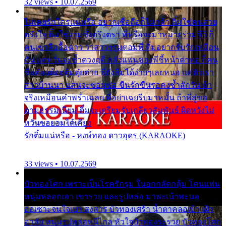
32 views • 10.07.2569
ไม่เคยรักใครแน่หรือ อยากเชื่อถือก็ไม่กล้า ติ๋มใช่คนสวย
ตรึงใจ ติ๋มใช่งามซึ้งตรึงตรา พี่หรือจะมาหมายร่วมชีวี ก็
คนเขาลืออื้อฉาว ว่าสาวๆรุมตอมพี่ ติ๋มอยากรับรักเหมือน
กัน แต่หวั่นจะช้ำดวงฤดี กลัวแฟนของพี่ชี้หน้าด่าทอ ก็คน
ชื่อต๋อยต้อยตุ้มตุ๋ยต่าย พี่ยังลืมได้ง่ายๆเลยหนอ แค่ตัวเรา
สาวบ้านนา แสนจะซอมซ่อ ขืนรักขืนรอคงช้ำสักวัน ถ้า
จริงเหมือนคำพร่ำเฉลย พี่อย่าเฉยรีบมาหมั้น ถ้าพี่สู่ขอ
ตามธรรมเนียม ติ๋มจะเตรียมรับเกลียวสัมพันธ์ ผิดหวังไม่
หวั่นขอยอมได้เคียง
รักติ๋มแน่หรือ - หงษ์ทอง ดาวอุดร (KARAOKE)
33 views • 10.07.2569
บัวทองโศก เพราะเป็นโรครักรุม ในอกกลัดกลุ้ม โดนแฟน
หนุ่มหลอกเอา เขารวย และรูปหล่อ มาพะเน้าพะนอ
ออเซาะจนใจเบา สงสาร บัวทองเศร้า น้ำตาคลอเบ้า เฝ้า
อาลัย หนุ่มรูปหล่อหนีไกล หัวใจบัวทองระรวย บัวทองโศก