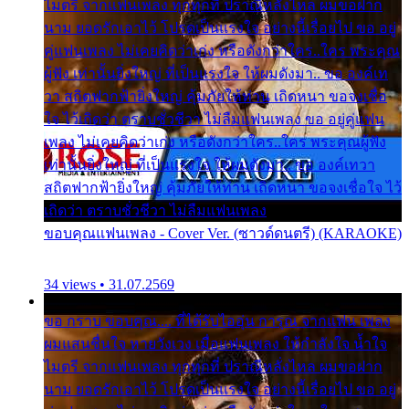
ไมตรี จากแฟนเพลง ทุกทุกที่ ปราณีหลั่งไหล ผมขอฝาก
นาม ยอดรักเอาไว้ โปรดเป็นแรงใจ อย่างนี้เรื่อยไป ขอ อยู่
คู่แฟนเพลง ไม่เคยคิดว่าเก่ง หรือดังกว่าใคร..ใคร พระคุณ
ผู้ฟัง เท่านั้นยิ่งใหญ่ ที่เป็นแรงใจ ให้ผมดังมา.. ขอ องค์เท
วา สถิตฟากฟ้ายิ่งใหญ่ คุ้มภัยให้ท่าน เถิดหนา ขอจงเชื่อ
ใจ ไว้เถิดว่า ตราบชั่วชีวา ไม่ลืมแฟนเพลง ขอ อยู่คู่แฟน
เพลง ไม่เคยคิดว่าเก่ง หรือดังกว่าใคร..ใคร พระคุณผู้ฟัง
เท่านั้นยิ่งใหญ่ ที่เป็นแรงใจ ให้ผมดังมา.. ขอ องค์เทวา
สถิตฟากฟ้ายิ่งใหญ่ คุ้มภัยให้ท่าน เถิดหนา ขอจงเชื่อใจ ไว้
เถิดว่า ตราบชั่วชีวา ไม่ลืมแฟนเพลง
ขอบคุณแฟนเพลง - Cover Ver. (ซาวด์ดนตรี) (KARAOKE)
34 views • 31.07.2569
ขอ กราบ ขอบคุณ.... ที่ได้รับไออุ่น การุณ จากแฟน เพลง
ผมแสนชื่นใจ หายวังเวง เมื่อแฟนเพลง ให้กำลังใจ น้ำใจ
ไมตรี จากแฟนเพลง ทุกทุกที่ ปราณีหลั่งไหล ผมขอฝาก
นาม ยอดรักเอาไว้ โปรดเป็นแรงใจ อย่างนี้เรื่อยไป ขอ อยู่