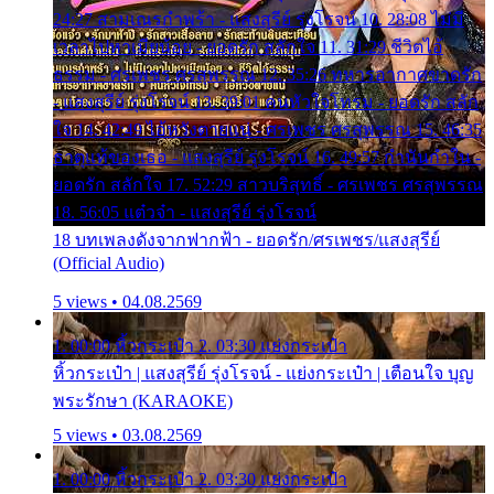
24:27 สามเณรกำพร้า - แสงสุรีย์ รุ่งโรจน์ 10. 28:08 ไม่มี
เวลาไปหาเมียน้อย - ยอดรัก สลักใจ 11. 31:29 ชีวิตไอ้
ธรรม - ศรเพชร ศรสุพรรณ 12. 35:26 ทหารอากาศขาดรัก
- แสงสุรีย์ รุ่งโรจน์ 13. 39:01 คนหัวใจโทรม - ยอดรัก สลัก
ใจ 14. 42:49 ไอ้หวังตายแน่ - ศรเพชร ศรสุพรรณ 15. 46:35
ธาตุแท้ของเธอ - แสงสุรีย์ รุ่งโรจน์ 16. 49:57 กำนันกำใน -
ยอดรัก สลักใจ 17. 52:29 สาวบริสุทธิ์ - ศรเพชร ศรสุพรรณ
18. 56:05 แต๋วจ๋า - แสงสุรีย์ รุ่งโรจน์
18 บทเพลงดังจากฟากฟ้า - ยอดรัก/ศรเพชร/แสงสุรีย์
(Official Audio)
5 views • 04.08.2569
1. 00:00 หิ้วกระเป๋า 2. 03:30 แย่งกระเป๋า
หิ้วกระเป๋า | แสงสุรีย์ รุ่งโรจน์ - แย่งกระเป๋า | เตือนใจ บุญ
พระรักษา (KARAOKE)
5 views • 03.08.2569
1. 00:00 หิ้วกระเป๋า 2. 03:30 แย่งกระเป๋า