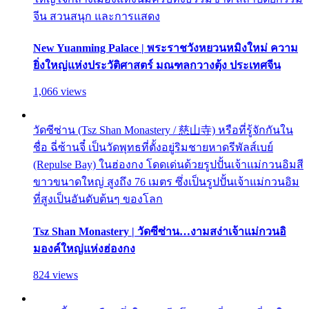
จีน สวนสนุก และการแสดง
New Yuanming Palace | พระราชวังหยวนหมิงใหม่ ความ
ยิ่งใหญ่แห่งประวัติศาสตร์ มณฑลกวางตุ้ง ประเทศจีน
1,066 views
วัดซีซ่าน (Tsz Shan Monastery / 慈山寺) หรือที่รู้จักกันใน
ชื่อ ฉี่ซ้านจี๋ เป็นวัดพุทธที่ตั้งอยู่ริมชายหาดรีพัลส์เบย์
(Repulse Bay) ในฮ่องกง โดดเด่นด้วยรูปปั้นเจ้าแม่กวนอิมสี
ขาวขนาดใหญ่ สูงถึง 76 เมตร ซึ่งเป็นรูปปั้นเจ้าแม่กวนอิม
ที่สูงเป็นอันดับต้นๆ ของโลก
Tsz Shan Monastery | วัดซีซ่าน…งามสง่าเจ้าแม่กวนอิ
มองค์ใหญ่แห่งฮ่องกง
824 views