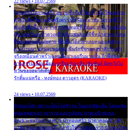
22 views • 10.07.2569
ไม่เคยรักใครแน่หรือ อยากเชื่อถือก็ไม่กล้า ติ๋มใช่คนสวย
ตรึงใจ ติ๋มใช่งามซึ้งตรึงตรา พี่หรือจะมาหมายร่วมชีวี ก็
คนเขาลืออื้อฉาว ว่าสาวๆรุมตอมพี่ ติ๋มอยากรับรักเหมือน
กัน แต่หวั่นจะช้ำดวงฤดี กลัวแฟนของพี่ชี้หน้าด่าทอ ก็คน
ชื่อต๋อยต้อยตุ้มตุ๋ยต่าย พี่ยังลืมได้ง่ายๆเลยหนอ แค่ตัวเรา
สาวบ้านนา แสนจะซอมซ่อ ขืนรักขืนรอคงช้ำสักวัน ถ้า
จริงเหมือนคำพร่ำเฉลย พี่อย่าเฉยรีบมาหมั้น ถ้าพี่สู่ขอ
ตามธรรมเนียม ติ๋มจะเตรียมรับเกลียวสัมพันธ์ ผิดหวังไม่
หวั่นขอยอมได้เคียง
รักติ๋มแน่หรือ - หงษ์ทอง ดาวอุดร (KARAOKE)
24 views • 10.07.2569
บัวทองโศก เพราะเป็นโรครักรุม ในอกกลัดกลุ้ม โดนแฟน
หนุ่มหลอกเอา เขารวย และรูปหล่อ มาพะเน้าพะนอ
ออเซาะจนใจเบา สงสาร บัวทองเศร้า น้ำตาคลอเบ้า เฝ้า
อาลัย หนุ่มรูปหล่อหนีไกล หัวใจบัวทองระรวย บัวทองโศก