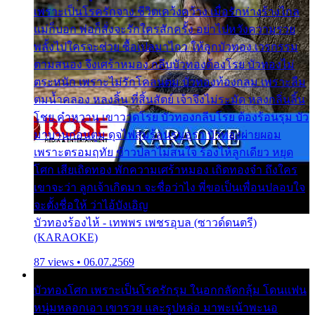
เพราะเป็นโรครักจาง ชีวิตเคว้งคว้าง เมื่อรักห่างร้างไกล
แม่ก็บอก พ่อก็สั่งจะรักใครสักครั้ง อย่าไปหวังความรวย
พลั้งไปใครจะช่วย ซื้อเปลมาไกว ให้ลูกบัวทอง เวรกรรม
ตามสนอง จึงเศร้าหมอง กลีบบัวทองต้องโรย บัวทองไม่
ตระหนัก เพราะไม่รักโคลนตม บัวทองท้องกลม เพราะลืม
ตมน้ำคลอง หลงลิ้น ที่สิ้นสัตย์ เจ้าจึงไม่ระมัด หลงกลิ่นลิ้น
โชย คำหวาน เขาวาดโรย บัวทองกลีบโรย ต้องร้อนรุม บัว
มาบานก่อนตูม ดุจไฟสุมร้อนรุมอุรา บัวทองผ่ายผอม
เพราะตรอมฤทัย ข้าวปลาไม่สนใจ ร้องไห้ลูกเดียว หยุด
โศก เสียเถิดทอง พักความเศร้าหมอง เถิดทองจ๋า ถึงใคร
เขาจะว่า ลูกเจ้าเกิดมา จะชื่อว่าไง พี่ขอเป็นเพื่อนปลอบใจ
จะตั้งชื่อให้ ว่าไอ้บังเอิญ
บัวทองร้องไห้ - เทพพร เพชรอุบล (ซาวด์ดนตรี)
(KARAOKE)
87 views • 06.07.2569
บัวทองโศก เพราะเป็นโรครักรุม ในอกกลัดกลุ้ม โดนแฟน
หนุ่มหลอกเอา เขารวย และรูปหล่อ มาพะเน้าพะนอ