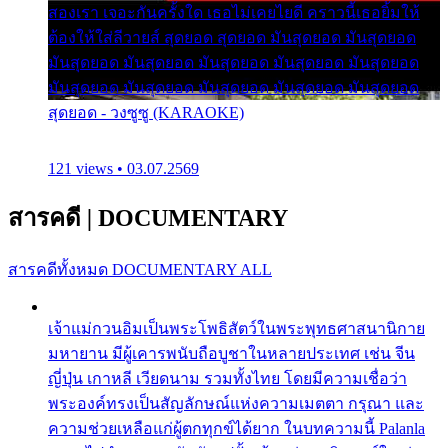
สองเรา เจอะกันครั้งใด เธอไม่เคยไยดี คราวนี้เธอยิ้มให้
ต้องให้ใส่ลีวายส์ สุดยอด สุดยอด มันสุดยอด มันสุดยอด
มันสุดยอด มันสุดยอด มันสุดยอด มันสุดยอด มันสุดยอด
มันสุดยอด มันสุดยอด มันสุดยอด มันสุดยอด มันสุดยอด
สุดยอด - วงซูซู (KARAOKE)
121 views • 03.07.2569
สารคดี
|
DOCUMENTARY
สารคดีทั้งหมด
DOCUMENTARY ALL
เจ้าแม่กวนอิมเป็นพระโพธิสัตว์ในพระพุทธศาสนานิกาย
มหายาน มีผู้เคารพนับถือบูชาในหลายประเทศ เช่น จีน
ญี่ปุ่น เกาหลี เวียดนาม รวมทั้งไทย โดยมีความเชื่อว่า
พระองค์ทรงเป็นสัญลักษณ์แห่งความเมตตา กรุณา และ
ความช่วยเหลือแก่ผู้ตกทุกข์ได้ยาก ในบทความนี้ Palanla