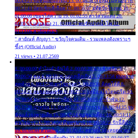
00:45:25 รอหน่อยน้องติ๋ม 15. 00:48:56 เรือล่มในหนอง 16.
00:51:43 บัตรเชิญสีเลือด 17. 00:56:07 อดีตรักโรงทอ 18.
01:00:00 เขมรไล่ควาย 19. 01:02:55 สาวสวนแตง 20.
01:05:51 แอบมอง 21. 01:09:27 พบรักปากน้ำโพ 22.
01:13:06 สายัณห์เมา
" สายัณห์ สัญญา " ขวัญใจคนเดิม - รวมเพลงดังเพราะๆ
ซึ้งๆ (Official Audio)
21 views • 21.07.2569
1. 00:00:00 ทำไมทำฉันได้ 2. 00:03:20 นางฟ้าสลัม 3.
00:06:50 คน 4. 00:10:36 บุญเหลือเกิน 5. 00:13:58 ฝนหยาด
สุดท้าย 6. 00:17:30 ยาใจยาจก 7. 00:20:30 คิดดูให้ดี 8.
00:24:21 ลบรอยแผลรัก 9. 00:27:35 เหมือนใจโดนกรีด 10.
00:30:54 ขบวนการเปาเปียว 11. 00:34:05 คำรำพัน 12.
00:37:20 ปาหนัน 13. 00:40:37 ใจเจ้ากรรม 14. 00:44:15 จูบ
ฉันแล้วจงตายเสีย 15. 00:47:24 ขอสูมาเต๊อะ 16. 00:51:11
คนใจมาร 17. 00:54:50 คืนทรมาน 18. 00:58:25 รักนี้สีดำ
19. 01:01:44 ส่วนเกิน 20. 01:05:42 หยาดน้ำฝนหยดน้ำตา
21. 01:09:13 เหลือเพียงฝัน 22. 01:13:26 เขา 23. 01:16:37