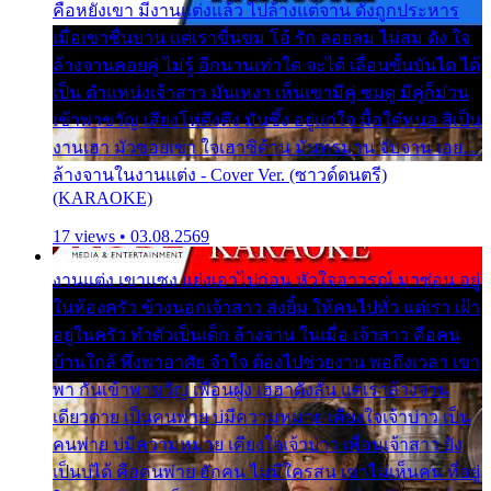
คือหยังเขา มีงานแต่งแล้ว ไปล้างแต่จาน ดั่งถูกประหาร
เมื่อเขาชื่นบาน แต่เราขื่นขม โอ้ รัก ลอยลม ไม่สม ดัง ใจ
ล้างจานคอยคู่ ไม่รู้ อีกนานเท่าใด จะได้ เลื่อนขั้นบันได ได้
เป็น ตำแหน่งเจ้าสาว มันเหงา เห็นเขามีคู่ ซมดู มีคู่ก็ม่วน
เข้าพาขวัญ เสียงโห่ตึงตึง มันซึ้ง อยู่แก่ใจ มื้อใด๋หนอ สิเป็น
งานเฮา มัวซอยเขา ใจเฮาซิด้าน มันทรมาน จับจาน เอย…
ล้างจานในงานแต่ง - Cover Ver. (ซาวด์ดนตรี)
(KARAOKE)
17 views • 03.08.2569
งานแต่ง เขาแซง แย่งเอาไปก่อน หัวใจอาวรณ์ มาซ่อน อยู่
ในห้องครัว ข้างนอกเจ้าสาว ส่งยิ้ม ให้คนไปทั่ว แต่เรา เฝ้า
อยู่ในครัว ทำตัวเป็นเด็ก ล้างจาน ในเมื่อ เจ้าสาว คือคน
บ้านใกล้ พึ่งพาอาศัย จำใจ ต้องไปช่วยงาน พอถึงเวลา เขา
พา กันเข้าพาขวัญ เพื่อนฝูง เฮฮาดังลั่น แต่เราล้างจาน
เดียวดาย เป็นคนพ่าย บ่มีความหมาย เคียงใจเจ้าบ่าว เป็น
คนพ่าย บ่มีความหมาย เคียงใจเจ้าบ่าว เพื่อนเจ้าสาว ยัง
เป็นบ่ได้ คือคนพ่าย ฮักคน ไม่มีใครสน เขาไม่เห็นคน ที่อยู่