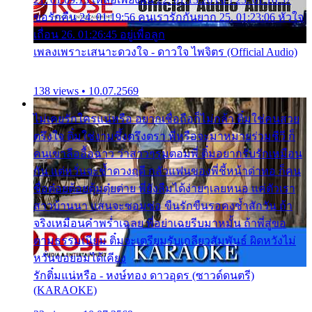
ขอรักคืน 24. 01:19:56 คนเรารักกันยาก 25. 01:23:06 หัวใจ
เถื่อน 26. 01:26:45 อยู่เพื่อลูก
เพลงเพราะเสนาะดวงใจ - ดาวใจ ไพจิตร (Official Audio)
138 views • 10.07.2569
ไม่เคยรักใครแน่หรือ อยากเชื่อถือก็ไม่กล้า ติ๋มใช่คนสวย
ตรึงใจ ติ๋มใช่งามซึ้งตรึงตรา พี่หรือจะมาหมายร่วมชีวี ก็
คนเขาลืออื้อฉาว ว่าสาวๆรุมตอมพี่ ติ๋มอยากรับรักเหมือน
กัน แต่หวั่นจะช้ำดวงฤดี กลัวแฟนของพี่ชี้หน้าด่าทอ ก็คน
ชื่อต๋อยต้อยตุ้มตุ๋ยต่าย พี่ยังลืมได้ง่ายๆเลยหนอ แค่ตัวเรา
สาวบ้านนา แสนจะซอมซ่อ ขืนรักขืนรอคงช้ำสักวัน ถ้า
จริงเหมือนคำพร่ำเฉลย พี่อย่าเฉยรีบมาหมั้น ถ้าพี่สู่ขอ
ตามธรรมเนียม ติ๋มจะเตรียมรับเกลียวสัมพันธ์ ผิดหวังไม่
หวั่นขอยอมได้เคียง
รักติ๋มแน่หรือ - หงษ์ทอง ดาวอุดร (ซาวด์ดนตรี)
(KARAOKE)