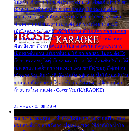
ในครัว เจ้าสาว ก็มัวแต่งตัว สวยเด่น นั่งเคียงเจ้าบ่าว ที่เขา
เฝ้าคอย ใจเต้น หัวใจของเรา ลำเค็ญ ใครจะมองเห็น
ความใน ใจ เศร้า มันร้าวระบม ต้องมาขื่นขม เศร้าตรม
ท่ามความสุขี ช่วยงานเขาแต่ง แต่เรา แล้งมาหลายปี
เมื่อไรหนอจะ โชคดี ได้มีพิธีวิวาห์ หัวใจหล้า คอยไปคอย
มา คือหน้าที่เก่า หัวใจหล้า คอยไปคอยมา คือหน้าที่เก่า
คือหยังเขา มีงานแต่งแล้ว ไปล้างแต่จาน ดั่งถูกประหาร
เมื่อเขาชื่นบาน แต่เราขื่นขม โอ้ รัก ลอยลม ไม่สม ดัง ใจ
ล้างจานคอยคู่ ไม่รู้ อีกนานเท่าใด จะได้ เลื่อนขั้นบันได ได้
เป็น ตำแหน่งเจ้าสาว มันเหงา เห็นเขามีคู่ ซมดู มีคู่ก็ม่วน
เข้าพาขวัญ เสียงโห่ตึงตึง มันซึ้ง อยู่แก่ใจ มื้อใด๋หนอ สิเป็น
งานเฮา มัวซอยเขา ใจเฮาซิด้าน มันทรมาน จับจาน เอย…
ล้างจานในงานแต่ง - Cover Ver. (KARAOKE)
22 views • 03.08.2569
ขอ กราบ ขอบคุณ.... ที่ได้รับไออุ่น การุณ จากแฟน เพลง
ผมแสนชื่นใจ หายวังเวง เมื่อแฟนเพลง ให้กำลังใจ น้ำใจ