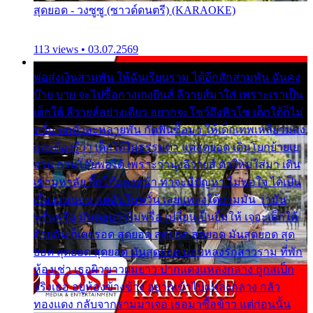
สุดยอด - วงซูซู (ซาวด์ดนตรี) (KARAOKE)
113 views • 03.07.2569
พ่อส่งเงินสามพัน ให้ฉันเรียนราม ได้อีกสักสามพัน ฉันคง
บ๊าย บาย จะไปซื้อกางเกงยีนส์ ลีวายส์มาใส่ เพราะเราเป็น
เด็กใต้ ลีวายส์อย่างเดียว อยากจะโชว์ถึงหิวโซ เด็กใต้ก็ไม่
หวั่น ตกตัวละหลายพัน กัดฟันซื้อมา ให้เด็กเทพเหลียวมอง
และต้องรู้ว่า เด็กใต้ไม่ธรรมดา แต่สุดยอด เดินโยกย้ายเย
ยวน กวนโอ๊ยพอได้ เพราะว่านุ่งลีวายส์ ตัวใหม่ใส่มา เดิน
เข้ามหาลัย จิ๊กโก๊มองหน้า ท่าจะมีปัญหา ไม่พอใจ ได้เป็น
เรื่องแน่นอน แต่ฉันไม่หวั่น เลยแหลงใต้ถามมัน ว่ามัน
พรั่นพรือ มันตอบว่าไม่พรื่อ เปลี่ยนเป็นยิ้มให้ เจอะเด็กใต้
ด้วยกัน ก็เลยรอด สุดยอด สุดยอด สุดยอด มันสุดยอด สุด
ยอด สุดยอด สุดยอด มันสุดยอด แอบหลงรักสาวราม ที่พัก
ห้องเช่า เธอผิวขาวผมยาว ปากแดงแหลงกลาง ถูกสเป็ก
จริงเธอ อยู่ห้องข้างข้าง อยากเข้าไปแหลงกลาง กลัว
ทองแดง กลับจากรามมาเจอ เธอมาซื้อข้าว แต่ก่อนนั้น