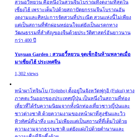
สวนอวี้หยวน คือหนึ่งในสวนจีนโบราณที่งดงามที่สุดใน
เซี่ยงไฮ้ เพราะเต็มไปด้วยสถาปัตยกรรมจีนโบราณอัน
งดงามและศิลปะการจัดสวนที่ประณีต สวนแห่งนี้ไม่เพียง
แต่เป็นสถานที่พักผ่อนหย่อนใจแต่ยังเป็นมรดกทาง
วัฒนธรรมที่สำคัญของจีนด้วยประวัติศาสตร์อันยาวนาน
กว่า 400 ปี
Yuyuan Garden : สวนอวี้หยวน จุดเช็กอินห้ามพลาดเมื่อ
มาเซี่ยงไฮ้ ประเทศจีน
1,302 views
หน้าผาโทจินโบ (Tojinbo) ตั้งอยู่ในจังหวัดฟุกุอิ (Fukui) ทาง
ภาคตะวันออกของประเทศญี่ปุ่น เป็นหนึ่งในสถานที่ท่อง
เที่ยวที่ได้รับความนิยมจากทั้งนักท่องเที่ยวชาวญี่ปุ่นและ
ชาวต่างชาติ ด้วยความงามของหน้าผาที่สูงชันและวิว
ทิวทัศน์ที่น่าทึ่ง และไม่เพียงแต่เป็นสถานที่ที่เต็มไปด้วย
ความงามจากธรรมชาติ แต่ยังแฝงไปด้วยตำนานและ
ความเชื่อที่ลึกซึ้งด้วย