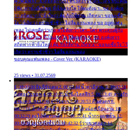
คู่แฟนเพลง ไม่เคยคิดว่าเก่ง หรือดังกว่าใคร..ใคร พระคุณ
ผู้ฟัง เท่านั้นยิ่งใหญ่ ที่เป็นแรงใจ ให้ผมดังมา.. ขอ องค์เท
วา สถิตฟากฟ้ายิ่งใหญ่ คุ้มภัยให้ท่าน เถิดหนา ขอจงเชื่อ
ใจ ไว้เถิดว่า ตราบชั่วชีวา ไม่ลืมแฟนเพลง ขอ อยู่คู่แฟน
เพลง ไม่เคยคิดว่าเก่ง หรือดังกว่าใคร..ใคร พระคุณผู้ฟัง
เท่านั้นยิ่งใหญ่ ที่เป็นแรงใจ ให้ผมดังมา.. ขอ องค์เทวา
สถิตฟากฟ้ายิ่งใหญ่ คุ้มภัยให้ท่าน เถิดหนา ขอจงเชื่อใจ ไว้
เถิดว่า ตราบชั่วชีวา ไม่ลืมแฟนเพลง
ขอบคุณแฟนเพลง - Cover Ver. (KARAOKE)
25 views • 31.07.2569
1. 00:00:00 ยินดีรับเดน 2. 00:03:44 น้ำตาอีสาน 3. 00:07:51
กิ่งทองใบหยก 4. 00:10:35 น้ำนิ่งไหลลึก 5. 00:13:49 ลานรัก
ลานเท 6. 00:17:06 จำใจจาก 7. 00:20:53 คืนฝนตก 8.
00:25:16 น้ำลงเดือนยี่ 9. 00:28:47 โสนน้อยเรือนงาม 10.
00:32:29 ตอไม้ที่ตายแล้ว 11. 00:35:41 น้ำกรดแช่เย็น 12.
00:39:08 อยากฟังซ้ำ 13. 00:42:32 รู้ว่าเขาหลอก 14.