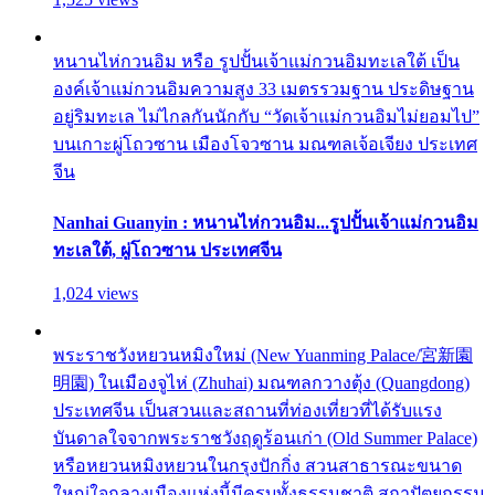
หนานไห่กวนอิม หรือ รูปปั้นเจ้าแม่กวนอิมทะเลใต้ เป็น
องค์เจ้าแม่กวนอิมความสูง 33 เมตรรวมฐาน ประดิษฐาน
อยู่ริมทะเล ไม่ไกลกันนักกับ “วัดเจ้าแม่กวนอิมไม่ยอมไป”
บนเกาะผู่โถวซาน เมืองโจวซาน มณฑลเจ้อเจียง ประเทศ
จีน
Nanhai Guanyin : หนานไห่กวนอิม...รูปปั้นเจ้าแม่กวนอิม
ทะเลใต้, ผู่โถวซาน ประเทศจีน
1,024 views
พระราชวังหยวนหมิงใหม่ (New Yuanming Palace/宮新園
明園) ในเมืองจูไห่ (Zhuhai) มณฑลกวางตุ้ง (Quangdong)
ประเทศจีน เป็นสวนและสถานที่ท่องเที่ยวที่ได้รับแรง
บันดาลใจจากพระราชวังฤดูร้อนเก่า (Old Summer Palace)
หรือหยวนหมิงหยวนในกรุงปักกิ่ง สวนสาธารณะขนาด
ใหญ่ใจกลางเมืองแห่งนี้มีครบทั้งธรรมชาติ สถาปัตยกรรม