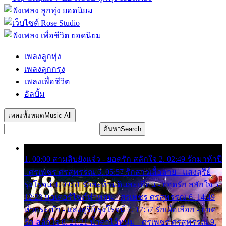
เพลงลูกทุ่ง
เพลงลูกกรุง
เพลงเพื่อชีวิต
อัลบั้ม
เพลงทั้งหมด
Music All
ค้นหา
Search
1. 00:00 สามสิบยังแจ๋ว - ยอดรัก สลักใจ 2. 02:49 รักมาห้าปี
- ศรเพชร ศรสุพรรณ 3. 05:57 รักสาวเสื้อลาย - แสงสุรีย์
รุ่งโรจน์ 4. 09:51 รักสะท้านดินสะเทือน - ยอดรัก สลักใจ 5.
12:23 มอเตอร์ไซค์ทำหล่น - ศรเพชร ศรสุพรรณ 6. 14:49
หิ้วกระเป๋า - แสงสุรีย์ รุ่งโรจน์ 7. 17:57 รักเผื่อเลือก - ยอด
รัก สลักใจ 8. 21:21 น้ำตาไอ้หนุ่ม - ศรเพชร ศรสุพรรณ 9.