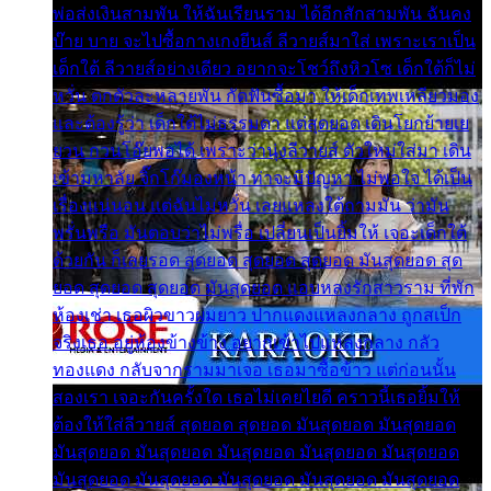
พ่อส่งเงินสามพัน ให้ฉันเรียนราม ได้อีกสักสามพัน ฉันคง
บ๊าย บาย จะไปซื้อกางเกงยีนส์ ลีวายส์มาใส่ เพราะเราเป็น
เด็กใต้ ลีวายส์อย่างเดียว อยากจะโชว์ถึงหิวโซ เด็กใต้ก็ไม่
หวั่น ตกตัวละหลายพัน กัดฟันซื้อมา ให้เด็กเทพเหลียวมอง
และต้องรู้ว่า เด็กใต้ไม่ธรรมดา แต่สุดยอด เดินโยกย้ายเย
ยวน กวนโอ๊ยพอได้ เพราะว่านุ่งลีวายส์ ตัวใหม่ใส่มา เดิน
เข้ามหาลัย จิ๊กโก๊มองหน้า ท่าจะมีปัญหา ไม่พอใจ ได้เป็น
เรื่องแน่นอน แต่ฉันไม่หวั่น เลยแหลงใต้ถามมัน ว่ามัน
พรั่นพรือ มันตอบว่าไม่พรื่อ เปลี่ยนเป็นยิ้มให้ เจอะเด็กใต้
ด้วยกัน ก็เลยรอด สุดยอด สุดยอด สุดยอด มันสุดยอด สุด
ยอด สุดยอด สุดยอด มันสุดยอด แอบหลงรักสาวราม ที่พัก
ห้องเช่า เธอผิวขาวผมยาว ปากแดงแหลงกลาง ถูกสเป็ก
จริงเธอ อยู่ห้องข้างข้าง อยากเข้าไปแหลงกลาง กลัว
ทองแดง กลับจากรามมาเจอ เธอมาซื้อข้าว แต่ก่อนนั้น
สองเรา เจอะกันครั้งใด เธอไม่เคยไยดี คราวนี้เธอยิ้มให้
ต้องให้ใส่ลีวายส์ สุดยอด สุดยอด มันสุดยอด มันสุดยอด
มันสุดยอด มันสุดยอด มันสุดยอด มันสุดยอด มันสุดยอด
มันสุดยอด มันสุดยอด มันสุดยอด มันสุดยอด มันสุดยอด