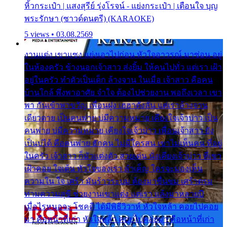
หิ้วกระเป๋า | แสงสุรีย์ รุ่งโรจน์ - แย่งกระเป๋า | เตือนใจ บุญ
พระรักษา (ซาวด์ดนตรี) (KARAOKE)
5 views • 03.08.2569
งานแต่ง เขาแซง แย่งเอาไปก่อน หัวใจอาวรณ์ มาซ่อน อยู่
ในห้องครัว ข้างนอกเจ้าสาว ส่งยิ้ม ให้คนไปทั่ว แต่เรา เฝ้า
อยู่ในครัว ทำตัวเป็นเด็ก ล้างจาน ในเมื่อ เจ้าสาว คือคน
บ้านใกล้ พึ่งพาอาศัย จำใจ ต้องไปช่วยงาน พอถึงเวลา เขา
พา กันเข้าพาขวัญ เพื่อนฝูง เฮฮาดังลั่น แต่เราล้างจาน
เดียวดาย เป็นคนพ่าย บ่มีความหมาย เคียงใจเจ้าบ่าว เป็น
คนพ่าย บ่มีความหมาย เคียงใจเจ้าบ่าว เพื่อนเจ้าสาว ยัง
เป็นบ่ได้ คือคนพ่าย ฮักคน ไม่มีใครสน เขาไม่เห็นคน ที่อยู่
ในครัว เจ้าสาว ก็มัวแต่งตัว สวยเด่น นั่งเคียงเจ้าบ่าว ที่เขา
เฝ้าคอย ใจเต้น หัวใจของเรา ลำเค็ญ ใครจะมองเห็น
ความใน ใจ เศร้า มันร้าวระบม ต้องมาขื่นขม เศร้าตรม
ท่ามความสุขี ช่วยงานเขาแต่ง แต่เรา แล้งมาหลายปี
เมื่อไรหนอจะ โชคดี ได้มีพิธีวิวาห์ หัวใจหล้า คอยไปคอย
มา คือหน้าที่เก่า หัวใจหล้า คอยไปคอยมา คือหน้าที่เก่า