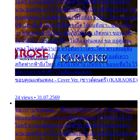
ไมตรี จากแฟนเพลง ทุกทุกที่ ปราณีหลั่งไหล ผมขอฝาก
นาม ยอดรักเอาไว้ โปรดเป็นแรงใจ อย่างนี้เรื่อยไป ขอ อยู่
คู่แฟนเพลง ไม่เคยคิดว่าเก่ง หรือดังกว่าใคร..ใคร พระคุณ
ผู้ฟัง เท่านั้นยิ่งใหญ่ ที่เป็นแรงใจ ให้ผมดังมา.. ขอ องค์เท
วา สถิตฟากฟ้ายิ่งใหญ่ คุ้มภัยให้ท่าน เถิดหนา ขอจงเชื่อ
ใจ ไว้เถิดว่า ตราบชั่วชีวา ไม่ลืมแฟนเพลง ขอ อยู่คู่แฟน
เพลง ไม่เคยคิดว่าเก่ง หรือดังกว่าใคร..ใคร พระคุณผู้ฟัง
เท่านั้นยิ่งใหญ่ ที่เป็นแรงใจ ให้ผมดังมา.. ขอ องค์เทวา
สถิตฟากฟ้ายิ่งใหญ่ คุ้มภัยให้ท่าน เถิดหนา ขอจงเชื่อใจ ไว้
เถิดว่า ตราบชั่วชีวา ไม่ลืมแฟนเพลง
ขอบคุณแฟนเพลง - Cover Ver. (ซาวด์ดนตรี) (KARAOKE)
24 views • 31.07.2569
ขอ กราบ ขอบคุณ.... ที่ได้รับไออุ่น การุณ จากแฟน เพลง
ผมแสนชื่นใจ หายวังเวง เมื่อแฟนเพลง ให้กำลังใจ น้ำใจ
ไมตรี จากแฟนเพลง ทุกทุกที่ ปราณีหลั่งไหล ผมขอฝาก
นาม ยอดรักเอาไว้ โปรดเป็นแรงใจ อย่างนี้เรื่อยไป ขอ อยู่