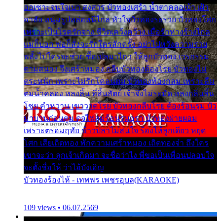
ออเซาะจนใจเบา สงสาร บัวทองเศร้า น้ำตาคลอเบ้า เฝ้า
อาลัย หนุ่มรูปหล่อหนีไกล หัวใจบัวทองระรวย บัวทองโศก
เพราะเป็นโรครักจาง ชีวิตเคว้งคว้าง เมื่อรักห่างร้างไกล
แม่ก็บอก พ่อก็สั่งจะรักใครสักครั้ง อย่าไปหวังความรวย
พลั้งไปใครจะช่วย ซื้อเปลมาไกว ให้ลูกบัวทอง เวรกรรม
ตามสนอง จึงเศร้าหมอง กลีบบัวทองต้องโรย บัวทองไม่
ตระหนัก เพราะไม่รักโคลนตม บัวทองท้องกลม เพราะลืม
ตมน้ำคลอง หลงลิ้น ที่สิ้นสัตย์ เจ้าจึงไม่ระมัด หลงกลิ่นลิ้น
โชย คำหวาน เขาวาดโรย บัวทองกลีบโรย ต้องร้อนรุม บัว
มาบานก่อนตูม ดุจไฟสุมร้อนรุมอุรา บัวทองผ่ายผอม
เพราะตรอมฤทัย ข้าวปลาไม่สนใจ ร้องไห้ลูกเดียว หยุด
โศก เสียเถิดทอง พักความเศร้าหมอง เถิดทองจ๋า ถึงใคร
เขาจะว่า ลูกเจ้าเกิดมา จะชื่อว่าไง พี่ขอเป็นเพื่อนปลอบใจ
จะตั้งชื่อให้ ว่าไอ้บังเอิญ
บัวทองร้องไห้ - เทพพร เพชรอุบล(KARAOKE)
109 views • 06.07.2569