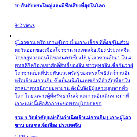
10 อันดับพระใหญ่และมีชื่อเสียงที่สุดในโลก
942 views
ผู่โถวซาน หรือ เกาะผู่โถว เป็นเกาะเล็กๆ ที่ตั้งอยู่ในส่วน
ตะวันออกของเมืองโจวซาน มณฑลเจ้อเจียง ประเทศจีน
โดยอยู่ทางตอนใต้ของนครเซี่ยงไฮ้ ผู่โถวซานเป็น 1 ใน 4
พุทธคีรีหรือภูเขาศักดิ์สิทธิ์ของจีน ชาวพุทธจีนเชื่อกันว่าผู่
โถวซานเป็นที่ประทับและตรัสรู้ของพระโพธิสัตว์กวนอิม
หรือเจ้าแม่กวนอิม ซึ่งเป็นหนึ่งในเทพเจ้าที่สำคัญที่สุดใน
ศาสนาพุทธนิกายมหายาน ดังนั้นจึงมีผู้แสวงบุญจากทั่ว
โลก โดยเฉพาะผู้ที่ศรัทธาในเจ้าแม่กวนอิมเดินทางมาที่
เกาะแห่งนี้เพื่อสักการะขอพรอยู่โดยตลอด
รวม 5 วัดสำคัญแห่งถิ่นกำเนิดเจ้าแม่กวนอิม | เกาะผู่โถว
ซาน มณฑลเจ้อเจียง ประเทศจีน
1,525 views