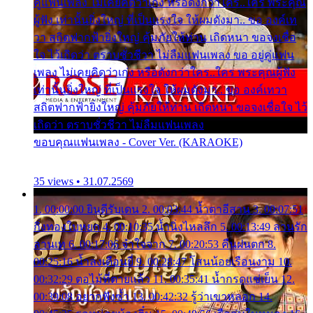
คู่แฟนเพลง ไม่เคยคิดว่าเก่ง หรือดังกว่าใคร..ใคร พระคุณ
ผู้ฟัง เท่านั้นยิ่งใหญ่ ที่เป็นแรงใจ ให้ผมดังมา.. ขอ องค์เท
วา สถิตฟากฟ้ายิ่งใหญ่ คุ้มภัยให้ท่าน เถิดหนา ขอจงเชื่อ
ใจ ไว้เถิดว่า ตราบชั่วชีวา ไม่ลืมแฟนเพลง ขอ อยู่คู่แฟน
เพลง ไม่เคยคิดว่าเก่ง หรือดังกว่าใคร..ใคร พระคุณผู้ฟัง
เท่านั้นยิ่งใหญ่ ที่เป็นแรงใจ ให้ผมดังมา.. ขอ องค์เทวา
สถิตฟากฟ้ายิ่งใหญ่ คุ้มภัยให้ท่าน เถิดหนา ขอจงเชื่อใจ ไว้
เถิดว่า ตราบชั่วชีวา ไม่ลืมแฟนเพลง
ขอบคุณแฟนเพลง - Cover Ver. (KARAOKE)
35 views • 31.07.2569
1. 00:00:00 ยินดีรับเดน 2. 00:03:44 น้ำตาอีสาน 3. 00:07:51
กิ่งทองใบหยก 4. 00:10:35 น้ำนิ่งไหลลึก 5. 00:13:49 ลานรัก
ลานเท 6. 00:17:06 จำใจจาก 7. 00:20:53 คืนฝนตก 8.
00:25:16 น้ำลงเดือนยี่ 9. 00:28:47 โสนน้อยเรือนงาม 10.
00:32:29 ตอไม้ที่ตายแล้ว 11. 00:35:41 น้ำกรดแช่เย็น 12.
00:39:08 อยากฟังซ้ำ 13. 00:42:32 รู้ว่าเขาหลอก 14.