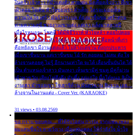
ในครัว เจ้าสาว ก็มัวแต่งตัว สวยเด่น นั่งเคียงเจ้าบ่าว ที่เขา
เฝ้าคอย ใจเต้น หัวใจของเรา ลำเค็ญ ใครจะมองเห็น
ความใน ใจ เศร้า มันร้าวระบม ต้องมาขื่นขม เศร้าตรม
ท่ามความสุขี ช่วยงานเขาแต่ง แต่เรา แล้งมาหลายปี
เมื่อไรหนอจะ โชคดี ได้มีพิธีวิวาห์ หัวใจหล้า คอยไปคอย
มา คือหน้าที่เก่า หัวใจหล้า คอยไปคอยมา คือหน้าที่เก่า
คือหยังเขา มีงานแต่งแล้ว ไปล้างแต่จาน ดั่งถูกประหาร
เมื่อเขาชื่นบาน แต่เราขื่นขม โอ้ รัก ลอยลม ไม่สม ดัง ใจ
ล้างจานคอยคู่ ไม่รู้ อีกนานเท่าใด จะได้ เลื่อนขั้นบันได ได้
เป็น ตำแหน่งเจ้าสาว มันเหงา เห็นเขามีคู่ ซมดู มีคู่ก็ม่วน
เข้าพาขวัญ เสียงโห่ตึงตึง มันซึ้ง อยู่แก่ใจ มื้อใด๋หนอ สิเป็น
งานเฮา มัวซอยเขา ใจเฮาซิด้าน มันทรมาน จับจาน เอย…
ล้างจานในงานแต่ง - Cover Ver. (KARAOKE)
31 views • 03.08.2569
ขอ กราบ ขอบคุณ.... ที่ได้รับไออุ่น การุณ จากแฟน เพลง
ผมแสนชื่นใจ หายวังเวง เมื่อแฟนเพลง ให้กำลังใจ น้ำใจ