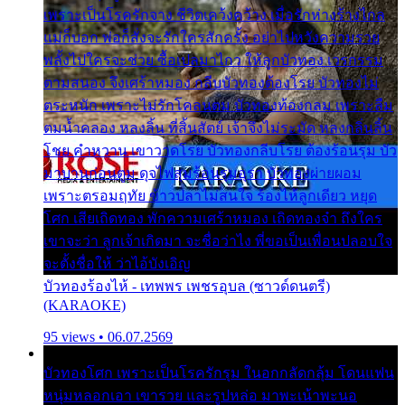
เพราะเป็นโรครักจาง ชีวิตเคว้งคว้าง เมื่อรักห่างร้างไกล
แม่ก็บอก พ่อก็สั่งจะรักใครสักครั้ง อย่าไปหวังความรวย
พลั้งไปใครจะช่วย ซื้อเปลมาไกว ให้ลูกบัวทอง เวรกรรม
ตามสนอง จึงเศร้าหมอง กลีบบัวทองต้องโรย บัวทองไม่
ตระหนัก เพราะไม่รักโคลนตม บัวทองท้องกลม เพราะลืม
ตมน้ำคลอง หลงลิ้น ที่สิ้นสัตย์ เจ้าจึงไม่ระมัด หลงกลิ่นลิ้น
โชย คำหวาน เขาวาดโรย บัวทองกลีบโรย ต้องร้อนรุม บัว
มาบานก่อนตูม ดุจไฟสุมร้อนรุมอุรา บัวทองผ่ายผอม
เพราะตรอมฤทัย ข้าวปลาไม่สนใจ ร้องไห้ลูกเดียว หยุด
โศก เสียเถิดทอง พักความเศร้าหมอง เถิดทองจ๋า ถึงใคร
เขาจะว่า ลูกเจ้าเกิดมา จะชื่อว่าไง พี่ขอเป็นเพื่อนปลอบใจ
จะตั้งชื่อให้ ว่าไอ้บังเอิญ
บัวทองร้องไห้ - เทพพร เพชรอุบล (ซาวด์ดนตรี)
(KARAOKE)
95 views • 06.07.2569
บัวทองโศก เพราะเป็นโรครักรุม ในอกกลัดกลุ้ม โดนแฟน
หนุ่มหลอกเอา เขารวย และรูปหล่อ มาพะเน้าพะนอ