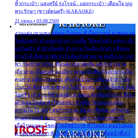
หิ้วกระเป๋า | แสงสุรีย์ รุ่งโรจน์ - แย่งกระเป๋า | เตือนใจ บุญ
พระรักษา (ซาวด์ดนตรี) (KARAOKE)
21 views • 03.08.2569
งานแต่ง เขาแซง แย่งเอาไปก่อน หัวใจอาวรณ์ มาซ่อน อยู่
ในห้องครัว ข้างนอกเจ้าสาว ส่งยิ้ม ให้คนไปทั่ว แต่เรา เฝ้า
อยู่ในครัว ทำตัวเป็นเด็ก ล้างจาน ในเมื่อ เจ้าสาว คือคน
บ้านใกล้ พึ่งพาอาศัย จำใจ ต้องไปช่วยงาน พอถึงเวลา เขา
พา กันเข้าพาขวัญ เพื่อนฝูง เฮฮาดังลั่น แต่เราล้างจาน
เดียวดาย เป็นคนพ่าย บ่มีความหมาย เคียงใจเจ้าบ่าว เป็น
คนพ่าย บ่มีความหมาย เคียงใจเจ้าบ่าว เพื่อนเจ้าสาว ยัง
เป็นบ่ได้ คือคนพ่าย ฮักคน ไม่มีใครสน เขาไม่เห็นคน ที่อยู่
ในครัว เจ้าสาว ก็มัวแต่งตัว สวยเด่น นั่งเคียงเจ้าบ่าว ที่เขา
เฝ้าคอย ใจเต้น หัวใจของเรา ลำเค็ญ ใครจะมองเห็น
ความใน ใจ เศร้า มันร้าวระบม ต้องมาขื่นขม เศร้าตรม
ท่ามความสุขี ช่วยงานเขาแต่ง แต่เรา แล้งมาหลายปี
เมื่อไรหนอจะ โชคดี ได้มีพิธีวิวาห์ หัวใจหล้า คอยไปคอย
มา คือหน้าที่เก่า หัวใจหล้า คอยไปคอยมา คือหน้าที่เก่า