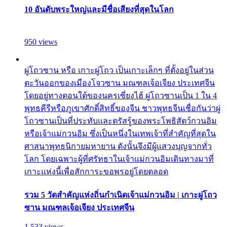
10 อันดับพระใหญ่และมีชื่อเสียงที่สุดในโลก
950 views
ผู่โถวซาน หรือ เกาะผู่โถว เป็นเกาะเล็กๆ ที่ตั้งอยู่ในส่วน
ตะวันออกของเมืองโจวซาน มณฑลเจ้อเจียง ประเทศจีน
โดยอยู่ทางตอนใต้ของนครเซี่ยงไฮ้ ผู่โถวซานเป็น 1 ใน 4
พุทธคีรีหรือภูเขาศักดิ์สิทธิ์ของจีน ชาวพุทธจีนเชื่อกันว่าผู่
โถวซานเป็นที่ประทับและตรัสรู้ของพระโพธิสัตว์กวนอิม
หรือเจ้าแม่กวนอิม ซึ่งเป็นหนึ่งในเทพเจ้าที่สำคัญที่สุดใน
ศาสนาพุทธนิกายมหายาน ดังนั้นจึงมีผู้แสวงบุญจากทั่ว
โลก โดยเฉพาะผู้ที่ศรัทธาในเจ้าแม่กวนอิมเดินทางมาที่
เกาะแห่งนี้เพื่อสักการะขอพรอยู่โดยตลอด
รวม 5 วัดสำคัญแห่งถิ่นกำเนิดเจ้าแม่กวนอิม | เกาะผู่โถว
ซาน มณฑลเจ้อเจียง ประเทศจีน
1,533 views