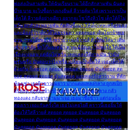
พ่อส่งเงินสามพัน ให้ฉันเรียนราม ได้อีกสักสามพัน ฉันคง
บ๊าย บาย จะไปซื้อกางเกงยีนส์ ลีวายส์มาใส่ เพราะเราเป็น
เด็กใต้ ลีวายส์อย่างเดียว อยากจะโชว์ถึงหิวโซ เด็กใต้ก็ไม่
หวั่น ตกตัวละหลายพัน กัดฟันซื้อมา ให้เด็กเทพเหลียวมอง
และต้องรู้ว่า เด็กใต้ไม่ธรรมดา แต่สุดยอด เดินโยกย้ายเย
ยวน กวนโอ๊ยพอได้ เพราะว่านุ่งลีวายส์ ตัวใหม่ใส่มา เดิน
เข้ามหาลัย จิ๊กโก๊มองหน้า ท่าจะมีปัญหา ไม่พอใจ ได้เป็น
เรื่องแน่นอน แต่ฉันไม่หวั่น เลยแหลงใต้ถามมัน ว่ามัน
พรั่นพรือ มันตอบว่าไม่พรื่อ เปลี่ยนเป็นยิ้มให้ เจอะเด็กใต้
ด้วยกัน ก็เลยรอด สุดยอด สุดยอด สุดยอด มันสุดยอด สุด
ยอด สุดยอด สุดยอด มันสุดยอด แอบหลงรักสาวราม ที่พัก
ห้องเช่า เธอผิวขาวผมยาว ปากแดงแหลงกลาง ถูกสเป็ก
จริงเธอ อยู่ห้องข้างข้าง อยากเข้าไปแหลงกลาง กลัว
ทองแดง กลับจากรามมาเจอ เธอมาซื้อข้าว แต่ก่อนนั้น
สองเรา เจอะกันครั้งใด เธอไม่เคยไยดี คราวนี้เธอยิ้มให้
ต้องให้ใส่ลีวายส์ สุดยอด สุดยอด มันสุดยอด มันสุดยอด
มันสุดยอด มันสุดยอด มันสุดยอด มันสุดยอด มันสุดยอด
มันสุดยอด มันสุดยอด มันสุดยอด มันสุดยอด มันสุดยอด