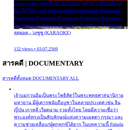
สองเรา เจอะกันครั้งใด เธอไม่เคยไยดี คราวนี้เธอยิ้มให้
ต้องให้ใส่ลีวายส์ สุดยอด สุดยอด มันสุดยอด มันสุดยอด
มันสุดยอด มันสุดยอด มันสุดยอด มันสุดยอด มันสุดยอด
มันสุดยอด มันสุดยอด มันสุดยอด มันสุดยอด มันสุดยอด
สุดยอด - วงซูซู (KARAOKE)
132 views • 03.07.2569
สารคดี
|
DOCUMENTARY
สารคดีทั้งหมด
DOCUMENTARY ALL
เจ้าแม่กวนอิมเป็นพระโพธิสัตว์ในพระพุทธศาสนานิกาย
มหายาน มีผู้เคารพนับถือบูชาในหลายประเทศ เช่น จีน
ญี่ปุ่น เกาหลี เวียดนาม รวมทั้งไทย โดยมีความเชื่อว่า
พระองค์ทรงเป็นสัญลักษณ์แห่งความเมตตา กรุณา และ
ความช่วยเหลือแก่ผู้ตกทุกข์ได้ยาก ในบทความนี้ Palanla