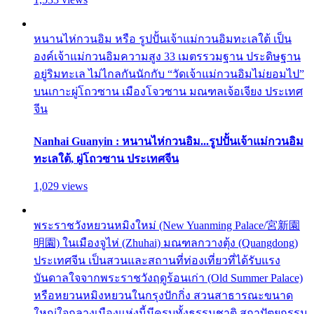
หนานไห่กวนอิม หรือ รูปปั้นเจ้าแม่กวนอิมทะเลใต้ เป็น
องค์เจ้าแม่กวนอิมความสูง 33 เมตรรวมฐาน ประดิษฐาน
อยู่ริมทะเล ไม่ไกลกันนักกับ “วัดเจ้าแม่กวนอิมไม่ยอมไป”
บนเกาะผู่โถวซาน เมืองโจวซาน มณฑลเจ้อเจียง ประเทศ
จีน
Nanhai Guanyin : หนานไห่กวนอิม...รูปปั้นเจ้าแม่กวนอิม
ทะเลใต้, ผู่โถวซาน ประเทศจีน
1,029 views
พระราชวังหยวนหมิงใหม่ (New Yuanming Palace/宮新園
明園) ในเมืองจูไห่ (Zhuhai) มณฑลกวางตุ้ง (Quangdong)
ประเทศจีน เป็นสวนและสถานที่ท่องเที่ยวที่ได้รับแรง
บันดาลใจจากพระราชวังฤดูร้อนเก่า (Old Summer Palace)
หรือหยวนหมิงหยวนในกรุงปักกิ่ง สวนสาธารณะขนาด
ใหญ่ใจกลางเมืองแห่งนี้มีครบทั้งธรรมชาติ สถาปัตยกรรม