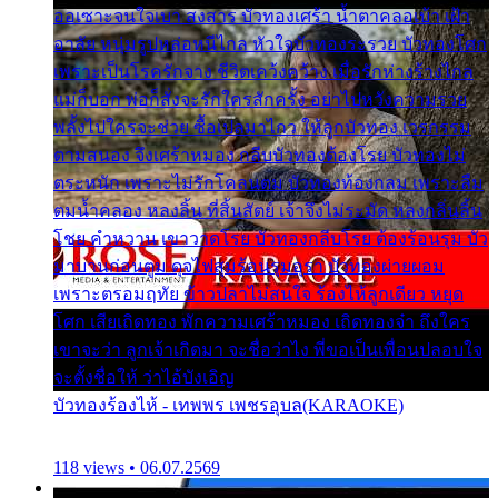
ออเซาะจนใจเบา สงสาร บัวทองเศร้า น้ำตาคลอเบ้า เฝ้า
อาลัย หนุ่มรูปหล่อหนีไกล หัวใจบัวทองระรวย บัวทองโศก
เพราะเป็นโรครักจาง ชีวิตเคว้งคว้าง เมื่อรักห่างร้างไกล
แม่ก็บอก พ่อก็สั่งจะรักใครสักครั้ง อย่าไปหวังความรวย
พลั้งไปใครจะช่วย ซื้อเปลมาไกว ให้ลูกบัวทอง เวรกรรม
ตามสนอง จึงเศร้าหมอง กลีบบัวทองต้องโรย บัวทองไม่
ตระหนัก เพราะไม่รักโคลนตม บัวทองท้องกลม เพราะลืม
ตมน้ำคลอง หลงลิ้น ที่สิ้นสัตย์ เจ้าจึงไม่ระมัด หลงกลิ่นลิ้น
โชย คำหวาน เขาวาดโรย บัวทองกลีบโรย ต้องร้อนรุม บัว
มาบานก่อนตูม ดุจไฟสุมร้อนรุมอุรา บัวทองผ่ายผอม
เพราะตรอมฤทัย ข้าวปลาไม่สนใจ ร้องไห้ลูกเดียว หยุด
โศก เสียเถิดทอง พักความเศร้าหมอง เถิดทองจ๋า ถึงใคร
เขาจะว่า ลูกเจ้าเกิดมา จะชื่อว่าไง พี่ขอเป็นเพื่อนปลอบใจ
จะตั้งชื่อให้ ว่าไอ้บังเอิญ
บัวทองร้องไห้ - เทพพร เพชรอุบล(KARAOKE)
118 views • 06.07.2569