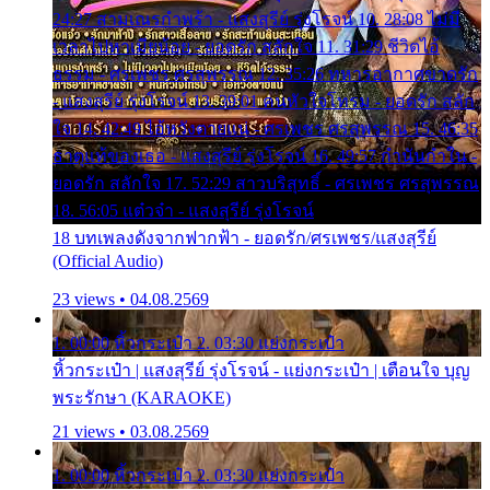
24:27 สามเณรกำพร้า - แสงสุรีย์ รุ่งโรจน์ 10. 28:08 ไม่มี
เวลาไปหาเมียน้อย - ยอดรัก สลักใจ 11. 31:29 ชีวิตไอ้
ธรรม - ศรเพชร ศรสุพรรณ 12. 35:26 ทหารอากาศขาดรัก
- แสงสุรีย์ รุ่งโรจน์ 13. 39:01 คนหัวใจโทรม - ยอดรัก สลัก
ใจ 14. 42:49 ไอ้หวังตายแน่ - ศรเพชร ศรสุพรรณ 15. 46:35
ธาตุแท้ของเธอ - แสงสุรีย์ รุ่งโรจน์ 16. 49:57 กำนันกำใน -
ยอดรัก สลักใจ 17. 52:29 สาวบริสุทธิ์ - ศรเพชร ศรสุพรรณ
18. 56:05 แต๋วจ๋า - แสงสุรีย์ รุ่งโรจน์
18 บทเพลงดังจากฟากฟ้า - ยอดรัก/ศรเพชร/แสงสุรีย์
(Official Audio)
23 views • 04.08.2569
1. 00:00 หิ้วกระเป๋า 2. 03:30 แย่งกระเป๋า
หิ้วกระเป๋า | แสงสุรีย์ รุ่งโรจน์ - แย่งกระเป๋า | เตือนใจ บุญ
พระรักษา (KARAOKE)
21 views • 03.08.2569
1. 00:00 หิ้วกระเป๋า 2. 03:30 แย่งกระเป๋า