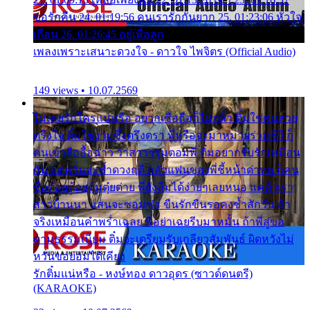
ขอรักคืน 24. 01:19:56 คนเรารักกันยาก 25. 01:23:06 หัวใจ
เถื่อน 26. 01:26:45 อยู่เพื่อลูก
เพลงเพราะเสนาะดวงใจ - ดาวใจ ไพจิตร (Official Audio)
149 views • 10.07.2569
ไม่เคยรักใครแน่หรือ อยากเชื่อถือก็ไม่กล้า ติ๋มใช่คนสวย
ตรึงใจ ติ๋มใช่งามซึ้งตรึงตรา พี่หรือจะมาหมายร่วมชีวี ก็
คนเขาลืออื้อฉาว ว่าสาวๆรุมตอมพี่ ติ๋มอยากรับรักเหมือน
กัน แต่หวั่นจะช้ำดวงฤดี กลัวแฟนของพี่ชี้หน้าด่าทอ ก็คน
ชื่อต๋อยต้อยตุ้มตุ๋ยต่าย พี่ยังลืมได้ง่ายๆเลยหนอ แค่ตัวเรา
สาวบ้านนา แสนจะซอมซ่อ ขืนรักขืนรอคงช้ำสักวัน ถ้า
จริงเหมือนคำพร่ำเฉลย พี่อย่าเฉยรีบมาหมั้น ถ้าพี่สู่ขอ
ตามธรรมเนียม ติ๋มจะเตรียมรับเกลียวสัมพันธ์ ผิดหวังไม่
หวั่นขอยอมได้เคียง
รักติ๋มแน่หรือ - หงษ์ทอง ดาวอุดร (ซาวด์ดนตรี)
(KARAOKE)