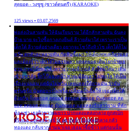
สุดยอด - วงซูซู (ซาวด์ดนตรี) (KARAOKE)
125 views • 03.07.2569
พ่อส่งเงินสามพัน ให้ฉันเรียนราม ได้อีกสักสามพัน ฉันคง
บ๊าย บาย จะไปซื้อกางเกงยีนส์ ลีวายส์มาใส่ เพราะเราเป็น
เด็กใต้ ลีวายส์อย่างเดียว อยากจะโชว์ถึงหิวโซ เด็กใต้ก็ไม่
หวั่น ตกตัวละหลายพัน กัดฟันซื้อมา ให้เด็กเทพเหลียวมอง
และต้องรู้ว่า เด็กใต้ไม่ธรรมดา แต่สุดยอด เดินโยกย้ายเย
ยวน กวนโอ๊ยพอได้ เพราะว่านุ่งลีวายส์ ตัวใหม่ใส่มา เดิน
เข้ามหาลัย จิ๊กโก๊มองหน้า ท่าจะมีปัญหา ไม่พอใจ ได้เป็น
เรื่องแน่นอน แต่ฉันไม่หวั่น เลยแหลงใต้ถามมัน ว่ามัน
พรั่นพรือ มันตอบว่าไม่พรื่อ เปลี่ยนเป็นยิ้มให้ เจอะเด็กใต้
ด้วยกัน ก็เลยรอด สุดยอด สุดยอด สุดยอด มันสุดยอด สุด
ยอด สุดยอด สุดยอด มันสุดยอด แอบหลงรักสาวราม ที่พัก
ห้องเช่า เธอผิวขาวผมยาว ปากแดงแหลงกลาง ถูกสเป็ก
จริงเธอ อยู่ห้องข้างข้าง อยากเข้าไปแหลงกลาง กลัว
ทองแดง กลับจากรามมาเจอ เธอมาซื้อข้าว แต่ก่อนนั้น