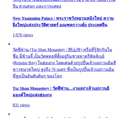
จีน สวนสนุก และการแสดง
New Yuanming Palace | พระราชวังหยวนหมิงใหม่ ความ
ยิ่งใหญ่แห่งประวัติศาสตร์ มณฑลกวางตุ้ง ประเทศจีน
1,076 views
วัดซีซ่าน (Tsz Shan Monastery / 慈山寺) หรือที่รู้จักกันใน
ชื่อ ฉี่ซ้านจี๋ เป็นวัดพุทธที่ตั้งอยู่ริมชายหาดรีพัลส์เบย์
(Repulse Bay) ในฮ่องกง โดดเด่นด้วยรูปปั้นเจ้าแม่กวนอิมสี
ขาวขนาดใหญ่ สูงถึง 76 เมตร ซึ่งเป็นรูปปั้นเจ้าแม่กวนอิม
ที่สูงเป็นอันดับต้นๆ ของโลก
Tsz Shan Monastery | วัดซีซ่าน…งามสง่าเจ้าแม่กวนอิ
มองค์ใหญ่แห่งฮ่องกง
831 views