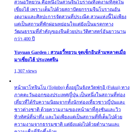
สวนอวี้หยวน คือหนึ่งในสวนจีนโบราณที่งดงามที่สุดใน
เซี่ยงไฮ้ เพราะเต็มไปด้วยสถาปัตยกรรมจีนโบราณอัน
งดงามและศิลปะการจัดสวนที่ประณีต สวนแห่งนี้ไม่เพียง
แต่เป็นสถานที่พักผ่อนหย่อนใจแต่ยังเป็นมรดกทาง
วัฒนธรรมที่สำคัญของจีนด้วยประวัติศาสตร์อันยาวนาน
กว่า 400 ปี
Yuyuan Garden : สวนอวี้หยวน จุดเช็กอินห้ามพลาดเมื่อ
มาเซี่ยงไฮ้ ประเทศจีน
1,307 views
หน้าผาโทจินโบ (Tojinbo) ตั้งอยู่ในจังหวัดฟุกุอิ (Fukui) ทาง
ภาคตะวันออกของประเทศญี่ปุ่น เป็นหนึ่งในสถานที่ท่อง
เที่ยวที่ได้รับความนิยมจากทั้งนักท่องเที่ยวชาวญี่ปุ่นและ
ชาวต่างชาติ ด้วยความงามของหน้าผาที่สูงชันและวิว
ทิวทัศน์ที่น่าทึ่ง และไม่เพียงแต่เป็นสถานที่ที่เต็มไปด้วย
ความงามจากธรรมชาติ แต่ยังแฝงไปด้วยตำนานและ
ความเชื่อที่ลึกซึ้งด้วย