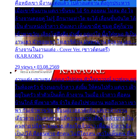
คือหยังเขา มีงานแต่งแล้ว ไปล้างแต่จาน ดั่งถูกประหาร
เมื่อเขาชื่นบาน แต่เราขื่นขม โอ้ รัก ลอยลม ไม่สม ดัง ใจ
ล้างจานคอยคู่ ไม่รู้ อีกนานเท่าใด จะได้ เลื่อนขั้นบันได ได้
เป็น ตำแหน่งเจ้าสาว มันเหงา เห็นเขามีคู่ ซมดู มีคู่ก็ม่วน
เข้าพาขวัญ เสียงโห่ตึงตึง มันซึ้ง อยู่แก่ใจ มื้อใด๋หนอ สิเป็น
งานเฮา มัวซอยเขา ใจเฮาซิด้าน มันทรมาน จับจาน เอย…
ล้างจานในงานแต่ง - Cover Ver. (ซาวด์ดนตรี)
(KARAOKE)
29 views • 03.08.2569
งานแต่ง เขาแซง แย่งเอาไปก่อน หัวใจอาวรณ์ มาซ่อน อยู่
ในห้องครัว ข้างนอกเจ้าสาว ส่งยิ้ม ให้คนไปทั่ว แต่เรา เฝ้า
อยู่ในครัว ทำตัวเป็นเด็ก ล้างจาน ในเมื่อ เจ้าสาว คือคน
บ้านใกล้ พึ่งพาอาศัย จำใจ ต้องไปช่วยงาน พอถึงเวลา เขา
พา กันเข้าพาขวัญ เพื่อนฝูง เฮฮาดังลั่น แต่เราล้างจาน
เดียวดาย เป็นคนพ่าย บ่มีความหมาย เคียงใจเจ้าบ่าว เป็น
คนพ่าย บ่มีความหมาย เคียงใจเจ้าบ่าว เพื่อนเจ้าสาว ยัง
เป็นบ่ได้ คือคนพ่าย ฮักคน ไม่มีใครสน เขาไม่เห็นคน ที่อยู่