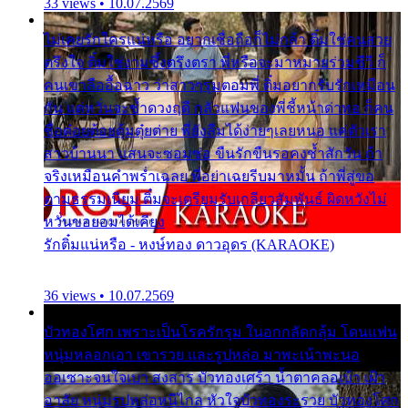
33 views • 10.07.2569
ไม่เคยรักใครแน่หรือ อยากเชื่อถือก็ไม่กล้า ติ๋มใช่คนสวย
ตรึงใจ ติ๋มใช่งามซึ้งตรึงตรา พี่หรือจะมาหมายร่วมชีวี ก็
คนเขาลืออื้อฉาว ว่าสาวๆรุมตอมพี่ ติ๋มอยากรับรักเหมือน
กัน แต่หวั่นจะช้ำดวงฤดี กลัวแฟนของพี่ชี้หน้าด่าทอ ก็คน
ชื่อต๋อยต้อยตุ้มตุ๋ยต่าย พี่ยังลืมได้ง่ายๆเลยหนอ แค่ตัวเรา
สาวบ้านนา แสนจะซอมซ่อ ขืนรักขืนรอคงช้ำสักวัน ถ้า
จริงเหมือนคำพร่ำเฉลย พี่อย่าเฉยรีบมาหมั้น ถ้าพี่สู่ขอ
ตามธรรมเนียม ติ๋มจะเตรียมรับเกลียวสัมพันธ์ ผิดหวังไม่
หวั่นขอยอมได้เคียง
รักติ๋มแน่หรือ - หงษ์ทอง ดาวอุดร (KARAOKE)
36 views • 10.07.2569
บัวทองโศก เพราะเป็นโรครักรุม ในอกกลัดกลุ้ม โดนแฟน
หนุ่มหลอกเอา เขารวย และรูปหล่อ มาพะเน้าพะนอ
ออเซาะจนใจเบา สงสาร บัวทองเศร้า น้ำตาคลอเบ้า เฝ้า
อาลัย หนุ่มรูปหล่อหนีไกล หัวใจบัวทองระรวย บัวทองโศก