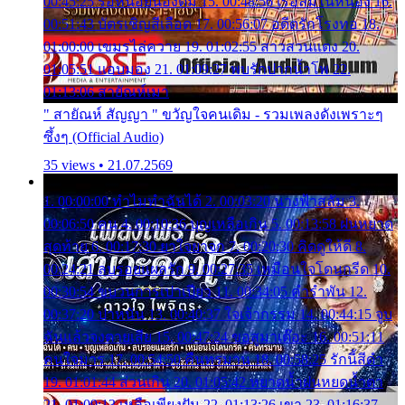
00:45:25 รอหน่อยน้องติ๋ม 15. 00:48:56 เรือล่มในหนอง 16.
00:51:43 บัตรเชิญสีเลือด 17. 00:56:07 อดีตรักโรงทอ 18.
01:00:00 เขมรไล่ควาย 19. 01:02:55 สาวสวนแตง 20.
01:05:51 แอบมอง 21. 01:09:27 พบรักปากน้ำโพ 22.
01:13:06 สายัณห์เมา
" สายัณห์ สัญญา " ขวัญใจคนเดิม - รวมเพลงดังเพราะๆ
ซึ้งๆ (Official Audio)
35 views • 21.07.2569
1. 00:00:00 ทำไมทำฉันได้ 2. 00:03:20 นางฟ้าสลัม 3.
00:06:50 คน 4. 00:10:36 บุญเหลือเกิน 5. 00:13:58 ฝนหยาด
สุดท้าย 6. 00:17:30 ยาใจยาจก 7. 00:20:30 คิดดูให้ดี 8.
00:24:21 ลบรอยแผลรัก 9. 00:27:35 เหมือนใจโดนกรีด 10.
00:30:54 ขบวนการเปาเปียว 11. 00:34:05 คำรำพัน 12.
00:37:20 ปาหนัน 13. 00:40:37 ใจเจ้ากรรม 14. 00:44:15 จูบ
ฉันแล้วจงตายเสีย 15. 00:47:24 ขอสูมาเต๊อะ 16. 00:51:11
คนใจมาร 17. 00:54:50 คืนทรมาน 18. 00:58:25 รักนี้สีดำ
19. 01:01:44 ส่วนเกิน 20. 01:05:42 หยาดน้ำฝนหยดน้ำตา
21. 01:09:13 เหลือเพียงฝัน 22. 01:13:26 เขา 23. 01:16:37