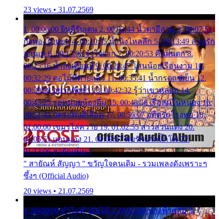
23 views • 31.07.2569
1. 00:00:00 ยินดีรับเดน 2. 00:03:44 น้ำตาอีสาน 3. 00:07:51
กิ่งทองใบหยก 4. 00:10:35 น้ำนิ่งไหลลึก 5. 00:13:49 ลานรัก
ลานเท 6. 00:17:06 จำใจจาก 7. 00:20:53 คืนฝนตก 8.
00:25:16 น้ำลงเดือนยี่ 9. 00:28:47 โสนน้อยเรือนงาม 10.
00:32:29 ตอไม้ที่ตายแล้ว 11. 00:35:41 น้ำกรดแช่เย็น 12.
00:39:08 อยากฟังซ้ำ 13. 00:42:32 รู้ว่าเขาหลอก 14.
00:45:25 รอหน่อยน้องติ๋ม 15. 00:48:56 เรือล่มในหนอง 16.
00:51:43 บัตรเชิญสีเลือด 17. 00:56:07 อดีตรักโรงทอ 18.
01:00:00 เขมรไล่ควาย 19. 01:02:55 สาวสวนแตง 20.
01:05:51 แอบมอง 21. 01:09:27 พบรักปากน้ำโพ 22.
01:13:06 สายัณห์เมา
" สายัณห์ สัญญา " ขวัญใจคนเดิม - รวมเพลงดังเพราะๆ
ซึ้งๆ (Official Audio)
20 views • 21.07.2569
1. 00:00:00 ทำไมทำฉันได้ 2. 00:03:20 นางฟ้าสลัม 3.