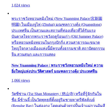
1,024 views
พระราชวังหยวนหมิงใหม่ (New Yuanming Palace/宮新園
明園) ในเมืองจูไห่ (Zhuhai) มณฑลกวางตุ้ง (Quangdong)
ประเทศจีน เป็นสวนและสถานที่ท่องเที่ยวที่ได้รับแรง
บันดาลใจจากพระราชวังฤดูร้อนเก่า (Old Summer Palace)
หรือหยวนหมิงหยวนในกรุงปักกิ่ง สวนสาธารณะขนาด
ใหญ่ใจกลางเมืองแห่งนี้มีครบทั้งธรรมชาติ สถาปัตยกรรม
จีน สวนสนุก และการแสดง
New Yuanming Palace | พระราชวังหยวนหมิงใหม่ ความ
ยิ่งใหญ่แห่งประวัติศาสตร์ มณฑลกวางตุ้ง ประเทศจีน
1,066 views
วัดซีซ่าน (Tsz Shan Monastery / 慈山寺) หรือที่รู้จักกันใน
ชื่อ ฉี่ซ้านจี๋ เป็นวัดพุทธที่ตั้งอยู่ริมชายหาดรีพัลส์เบย์
(Repulse Bay) ในฮ่องกง โดดเด่นด้วยรูปปั้นเจ้าแม่กวนอิมสี