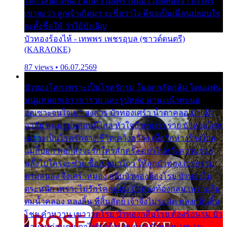
โศก เสียเถิดทอง พักความเศร้าหมอง เถิดทองจ๋า ถึงใคร
เขาจะว่า ลูกเจ้าเกิดมา จะชื่อว่าไง พี่ขอเป็นเพื่อนปลอบใจ
จะตั้งชื่อให้ ว่าไอ้บังเอิญ
บัวทองร้องไห้ - เทพพร เพชรอุบล (ซาวด์ดนตรี)
(KARAOKE)
87 views • 06.07.2569
บัวทองโศก เพราะเป็นโรครักรุม ในอกกลัดกลุ้ม โดนแฟน
หนุ่มหลอกเอา เขารวย และรูปหล่อ มาพะเน้าพะนอ
ออเซาะจนใจเบา สงสาร บัวทองเศร้า น้ำตาคลอเบ้า เฝ้า
อาลัย หนุ่มรูปหล่อหนีไกล หัวใจบัวทองระรวย บัวทองโศก
เพราะเป็นโรครักจาง ชีวิตเคว้งคว้าง เมื่อรักห่างร้างไกล
แม่ก็บอก พ่อก็สั่งจะรักใครสักครั้ง อย่าไปหวังความรวย
พลั้งไปใครจะช่วย ซื้อเปลมาไกว ให้ลูกบัวทอง เวรกรรม
ตามสนอง จึงเศร้าหมอง กลีบบัวทองต้องโรย บัวทองไม่
ตระหนัก เพราะไม่รักโคลนตม บัวทองท้องกลม เพราะลืม
ตมน้ำคลอง หลงลิ้น ที่สิ้นสัตย์ เจ้าจึงไม่ระมัด หลงกลิ่นลิ้น
โชย คำหวาน เขาวาดโรย บัวทองกลีบโรย ต้องร้อนรุม บัว
มาบานก่อนตูม ดุจไฟสุมร้อนรุมอุรา บัวทองผ่ายผอม