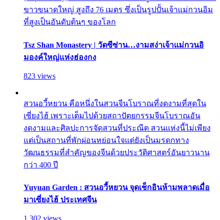
ขาวขนาดใหญ่ สูงถึง 76 เมตร ซึ่งเป็นรูปปั้นเจ้าแม่กวนอิม
ที่สูงเป็นอันดับต้นๆ ของโลก
Tsz Shan Monastery | วัดซีซ่าน…งามสง่าเจ้าแม่กวนอิ
มองค์ใหญ่แห่งฮ่องกง
823 views
สวนอวี้หยวน คือหนึ่งในสวนจีนโบราณที่งดงามที่สุดใน
เซี่ยงไฮ้ เพราะเต็มไปด้วยสถาปัตยกรรมจีนโบราณอัน
งดงามและศิลปะการจัดสวนที่ประณีต สวนแห่งนี้ไม่เพียง
แต่เป็นสถานที่พักผ่อนหย่อนใจแต่ยังเป็นมรดกทาง
วัฒนธรรมที่สำคัญของจีนด้วยประวัติศาสตร์อันยาวนาน
กว่า 400 ปี
Yuyuan Garden : สวนอวี้หยวน จุดเช็กอินห้ามพลาดเมื่อ
มาเซี่ยงไฮ้ ประเทศจีน
1,302 views