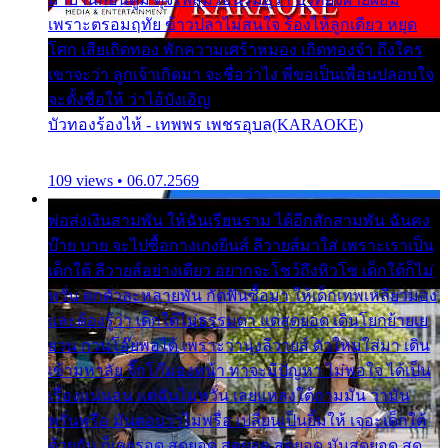
เพราะตรอมฤทัย ข้าวปลาไม่สนใจ ร้องไห้ลูกเดียว หยุด
โศก เสียเถิดทอง พักความเศร้าหมอง เถิดทองจ๋า ถึงใคร
เขาจะว่า ลูกเจ้าเกิดมา จะชื่อว่าไง พี่ขอเป็นเพื่อนปลอบใจ
จะตั้งชื่อให้ ว่าไอ้บังเอิญ
บัวทองร้องไห้ - เทพพร เพชรอุบล(KARAOKE)
109 views • 06.07.2569
พ่อส่งเงินสามพัน ให้ฉันเรียนราม ได้อีกสักสามพัน ฉันคง
บ๊าย บาย จะไปซื้อกางเกงยีนส์ ลีวายส์มาใส่ เพราะเราเป็น
เด็กใต้ ลีวายส์อย่างเดียว อยากจะโชว์ถึงหิวโซ เด็กใต้ก็ไม่
หวั่น ตกตัวละหลายพัน กัดฟันซื้อมา ให้เด็กเทพเหลียวมอง
และต้องรู้ว่า เด็กใต้ไม่ธรรมดา แต่สุดยอด เดินโยกย้ายเย
ยวน กวนโอ๊ยพอได้ เพราะว่านุ่งลีวายส์ ตัวใหม่ใส่มา เดิน
เข้ามหาลัย จิ๊กโก๊มองหน้า ท่าจะมีปัญหา ไม่พอใจ ได้เป็น
เรื่องแน่นอน แต่ฉันไม่หวั่น เลยแหลงใต้ถามมัน ว่ามัน
พรั่นพรือ มันตอบว่าไม่พรื่อ เปลี่ยนเป็นยิ้มให้ เจอะเด็กใต้
ด้วยกัน ก็เลยรอด สุดยอด สุดยอด สุดยอด มันสุดยอด สุด