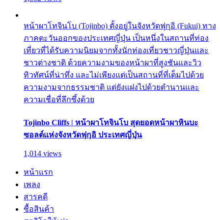
หน้าผาโทจินโบ (Tojinbo) ตั้งอยู่ในจังหวัดฟุกุอิ (Fukui) ทาง
ภาคตะวันออกของประเทศญี่ปุ่น เป็นหนึ่งในสถานที่ท่อง
เที่ยวที่ได้รับความนิยมจากทั้งนักท่องเที่ยวชาวญี่ปุ่นและ
ชาวต่างชาติ ด้วยความงามของหน้าผาที่สูงชันและวิว
ทิวทัศน์ที่น่าทึ่ง และไม่เพียงแต่เป็นสถานที่ที่เต็มไปด้วย
ความงามจากธรรมชาติ แต่ยังแฝงไปด้วยตำนานและ
ความเชื่อที่ลึกซึ้งด้วย
Tojinbo Cliffs | หน้าผาโทจินโบ สุดยอดหน้าผาหินบะ
ซอลต์แห่งจังหวัดฟุกุอิ ประเทศญี่ปุ่น
1,014 views
หน้าแรก
เพลง
สารคดี
ซื้อสินค้า