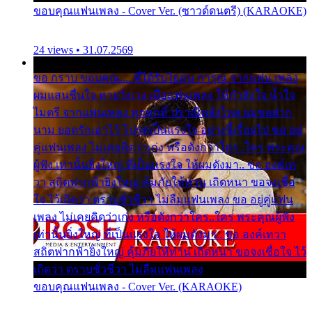
ขอบคุณแฟนเพลง - Cover Ver. (ซาวด์ดนตรี) (KARAOKE)
24 views • 31.07.2569
ขอ กราบ ขอบคุณ.... ที่ได้รับไออุ่น การุณ จากแฟน เพลง
ผมแสนชื่นใจ หายวังเวง เมื่อแฟนเพลง ให้กำลังใจ น้ำใจ
ไมตรี จากแฟนเพลง ทุกทุกที่ ปราณีหลั่งไหล ผมขอฝาก
นาม ยอดรักเอาไว้ โปรดเป็นแรงใจ อย่างนี้เรื่อยไป ขอ อยู่
คู่แฟนเพลง ไม่เคยคิดว่าเก่ง หรือดังกว่าใคร..ใคร พระคุณ
ผู้ฟัง เท่านั้นยิ่งใหญ่ ที่เป็นแรงใจ ให้ผมดังมา.. ขอ องค์เท
วา สถิตฟากฟ้ายิ่งใหญ่ คุ้มภัยให้ท่าน เถิดหนา ขอจงเชื่อ
ใจ ไว้เถิดว่า ตราบชั่วชีวา ไม่ลืมแฟนเพลง ขอ อยู่คู่แฟน
เพลง ไม่เคยคิดว่าเก่ง หรือดังกว่าใคร..ใคร พระคุณผู้ฟัง
เท่านั้นยิ่งใหญ่ ที่เป็นแรงใจ ให้ผมดังมา.. ขอ องค์เทวา
สถิตฟากฟ้ายิ่งใหญ่ คุ้มภัยให้ท่าน เถิดหนา ขอจงเชื่อใจ ไว้
เถิดว่า ตราบชั่วชีวา ไม่ลืมแฟนเพลง
ขอบคุณแฟนเพลง - Cover Ver. (KARAOKE)