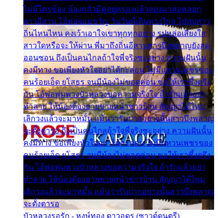
ไม่มีใครข้อง น้องกลัวมีคู่อยู่ครองแล้วลองมาล่อหลอก
สาวอีสาน โอ้พ่อจอมขวัญ วันวันพี่เดินทางไกล ไปพบสาว
ถิ่นไหนไหน คงเว้าเอาใจเขาทุกทุกอย่าง รูปหล่อเสียงใส
สาวใดหรือจะให้ผ่าน พี่มาถึงถิ่นอีสานสาวบึงพลาญยังสุด
ออนซอน ถึงเป็นคนไกลถ้าใจพี่จริงซะอย่าง ความฝันนั้น
คงมีทาง ขอเพียงหัวใจอย่าได้กะล่อน ไม่มีแหวนเพชรของ
คนร้อยเอ็ด ยโสธร จนมีน้องไม่ขอดค่อน ขอให้เราซึ้งตรึง
กัน โอ้พ่อพุ่มพวงบัวหลวงขอความจริงใจ ถ้ารักแล้วอย่า
ทำลาย ให้น้องต้องอายขายหน้าชาวบ้าน สัญญาได้ไหม
เลิกวงแล้วจะมาหมั้น แม้นว่ารับปากอย่างนั้นสาวบึงพลาญ
จะตั้งตารอ ถึงเป็นคนไกลถ้าใจพี่จริงซะอย่าง ความฝันนั้น
คงมีทาง ขอเพียงหัวใจอย่าได้กะล่อน ไม่มีแหวนเพชรของ
คนร้อยเอ็ด ยโสธร จนมีน้องไม่ขอดค่อน ขอให้เราซึ้งตรึง
กัน โอ้พ่อพุ่มพวงบัวหลวงขอความจริงใจ ถ้ารักแล้วอย่า
ทำลาย ให้น้องต้องอายขายหน้าชาวบ้าน สัญญาได้ไหม
เลิกวงแล้วจะมาหมั้น แม้นว่ารับปากอย่างนั้นสาวบึงพลาญ
จะตั้งตารอ
บัวหลวงรอรัก - หงษ์ทอง ดาวอุดร (ซาวด์ดนตรี)