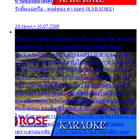
หวั่นขอยอมได้เคียง
รักติ๋มแน่หรือ - หงษ์ทอง ดาวอุดร (KARAOKE)
24 views • 10.07.2569
บัวทองโศก เพราะเป็นโรครักรุม ในอกกลัดกลุ้ม โดนแฟน
หนุ่มหลอกเอา เขารวย และรูปหล่อ มาพะเน้าพะนอ
ออเซาะจนใจเบา สงสาร บัวทองเศร้า น้ำตาคลอเบ้า เฝ้า
อาลัย หนุ่มรูปหล่อหนีไกล หัวใจบัวทองระรวย บัวทองโศก
เพราะเป็นโรครักจาง ชีวิตเคว้งคว้าง เมื่อรักห่างร้างไกล
แม่ก็บอก พ่อก็สั่งจะรักใครสักครั้ง อย่าไปหวังความรวย
พลั้งไปใครจะช่วย ซื้อเปลมาไกว ให้ลูกบัวทอง เวรกรรม
ตามสนอง จึงเศร้าหมอง กลีบบัวทองต้องโรย บัวทองไม่
ตระหนัก เพราะไม่รักโคลนตม บัวทองท้องกลม เพราะลืม
ตมน้ำคลอง หลงลิ้น ที่สิ้นสัตย์ เจ้าจึงไม่ระมัด หลงกลิ่นลิ้น
โชย คำหวาน เขาวาดโรย บัวทองกลีบโรย ต้องร้อนรุม บัว
มาบานก่อนตูม ดุจไฟสุมร้อนรุมอุรา บัวทองผ่ายผอม
เพราะตรอมฤทัย ข้าวปลาไม่สนใจ ร้องไห้ลูกเดียว หยุด