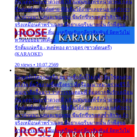
กัน แต่หวั่นจะช้ำดวงฤดี กลัวแฟนของพี่ชี้หน้าด่าทอ ก็คน
ชื่อต๋อยต้อยตุ้มตุ๋ยต่าย พี่ยังลืมได้ง่ายๆเลยหนอ แค่ตัวเรา
สาวบ้านนา แสนจะซอมซ่อ ขืนรักขืนรอคงช้ำสักวัน ถ้า
จริงเหมือนคำพร่ำเฉลย พี่อย่าเฉยรีบมาหมั้น ถ้าพี่สู่ขอ
ตามธรรมเนียม ติ๋มจะเตรียมรับเกลียวสัมพันธ์ ผิดหวังไม่
หวั่นขอยอมได้เคียง
รักติ๋มแน่หรือ - หงษ์ทอง ดาวอุดร (ซาวด์ดนตรี)
(KARAOKE)
20 views • 10.07.2569
ไม่เคยรักใครแน่หรือ อยากเชื่อถือก็ไม่กล้า ติ๋มใช่คนสวย
ตรึงใจ ติ๋มใช่งามซึ้งตรึงตรา พี่หรือจะมาหมายร่วมชีวี ก็
คนเขาลืออื้อฉาว ว่าสาวๆรุมตอมพี่ ติ๋มอยากรับรักเหมือน
กัน แต่หวั่นจะช้ำดวงฤดี กลัวแฟนของพี่ชี้หน้าด่าทอ ก็คน
ชื่อต๋อยต้อยตุ้มตุ๋ยต่าย พี่ยังลืมได้ง่ายๆเลยหนอ แค่ตัวเรา
สาวบ้านนา แสนจะซอมซ่อ ขืนรักขืนรอคงช้ำสักวัน ถ้า
จริงเหมือนคำพร่ำเฉลย พี่อย่าเฉยรีบมาหมั้น ถ้าพี่สู่ขอ
ตามธรรมเนียม ติ๋มจะเตรียมรับเกลียวสัมพันธ์ ผิดหวังไม่