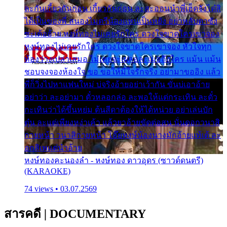
ละกันเกี้ยวกันก่อน เกี้ยวกันก่อน ละสะออนนำพี่เฮ็ดจังได๋สิ
ได้เป็นของพี่ สนองไมตรีน้องแหน่เป็นหยัง อย่าหลับตาซัง
ซะเด้ออ้าย หงษ์ทองไม่เคยรักใคร ดวงใจขาดใครเขาจอง
หงษ์ทองไม่เคยรักใคร ดวงใจขาดใครเขาจอง หัวใจทุก
ห้องว่างเปล่าเสมอ ไม่เคยจะเผลอละเมอถึงใคร แม้น แม้น
ชอบจงจองห้องใจ ขอ ขอให้มีใจรักจริง อย่ามาขออิง แล้ว
พี่ก็วิ่งไปหาแฟนใหม่ บ่จริงอ้ายอย่าเว้ากัน ขั่นบ่เอาอ้าย
อย่าว่า ละอย่ามา ตั๋วหลอกล่อ ละพอให้แต่กระเทิน ละตั๋ว
กะเทินว่าได้ขึ้นหย่ม ต้นสีดาต้องให้ได้หน่วย อย่าเล่นบัก
ตุ๋น ละแต่เพียงหง่าเค้า แล้วยาอ้ายขัดต่อสน นั่นดอกวนาสิ
กายหน้า วนาสิกายหน้า โอ๊ยหงษ์น้องนางมักอ้ายแท้เด้ ละ
อกสิเพแต่นำอ้าย
หงษ์ทองคะนองลำ - หงษ์ทอง ดาวอุดร (ซาวด์ดนตรี)
(KARAOKE)
74 views • 03.07.2569
สารคดี
|
DOCUMENTARY