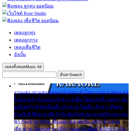
เพลงลูกทุ่ง
เพลงลูกกรุง
เพลงเพื่อชีวิต
อัลบั้ม
เพลงทั้งหมด
Music All
ค้นหา
Search
งานแต่ง เขาแซง แย่งเอาไปก่อน หัวใจอาวรณ์ มาซ่อน อยู่
ในห้องครัว ข้างนอกเจ้าสาว ส่งยิ้ม ให้คนไปทั่ว แต่เรา เฝ้า
อยู่ในครัว ทำตัวเป็นเด็ก ล้างจาน ในเมื่อ เจ้าสาว คือคน
บ้านใกล้ พึ่งพาอาศัย จำใจ ต้องไปช่วยงาน พอถึงเวลา เขา
พา กันเข้าพาขวัญ เพื่อนฝูง เฮฮาดังลั่น แต่เราล้างจาน
เดียวดาย เป็นคนพ่าย บ่มีความหมาย เคียงใจเจ้าบ่าว เป็น