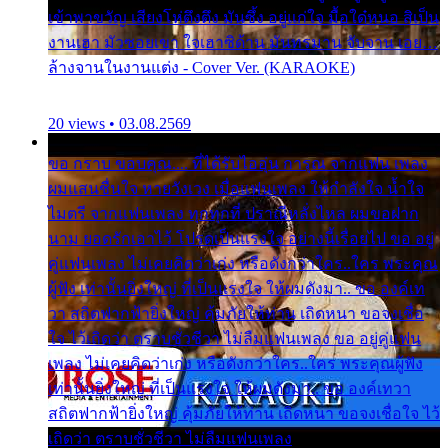
เข้าพาขวัญ เสียงโห่ตึงตึง มันซึ้ง อยู่แก่ใจ มื้อใด๋หนอ สิเป็น
งานเฮา มัวซอยเขา ใจเฮาซิด้าน มันทรมาน จับจาน เอย…
ล้างจานในงานแต่ง - Cover Ver. (KARAOKE)
20 views • 03.08.2569
ขอ กราบ ขอบคุณ.... ที่ได้รับไออุ่น การุณ จากแฟน เพลง
ผมแสนชื่นใจ หายวังเวง เมื่อแฟนเพลง ให้กำลังใจ น้ำใจ
ไมตรี จากแฟนเพลง ทุกทุกที่ ปราณีหลั่งไหล ผมขอฝาก
นาม ยอดรักเอาไว้ โปรดเป็นแรงใจ อย่างนี้เรื่อยไป ขอ อยู่
คู่แฟนเพลง ไม่เคยคิดว่าเก่ง หรือดังกว่าใคร..ใคร พระคุณ
ผู้ฟัง เท่านั้นยิ่งใหญ่ ที่เป็นแรงใจ ให้ผมดังมา.. ขอ องค์เท
วา สถิตฟากฟ้ายิ่งใหญ่ คุ้มภัยให้ท่าน เถิดหนา ขอจงเชื่อ
ใจ ไว้เถิดว่า ตราบชั่วชีวา ไม่ลืมแฟนเพลง ขอ อยู่คู่แฟน
เพลง ไม่เคยคิดว่าเก่ง หรือดังกว่าใคร..ใคร พระคุณผู้ฟัง
เท่านั้นยิ่งใหญ่ ที่เป็นแรงใจ ให้ผมดังมา.. ขอ องค์เทวา
สถิตฟากฟ้ายิ่งใหญ่ คุ้มภัยให้ท่าน เถิดหนา ขอจงเชื่อใจ ไว้
เถิดว่า ตราบชั่วชีวา ไม่ลืมแฟนเพลง