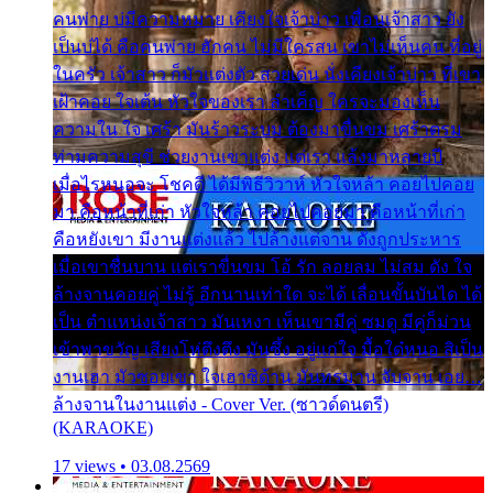
คนพ่าย บ่มีความหมาย เคียงใจเจ้าบ่าว เพื่อนเจ้าสาว ยัง
เป็นบ่ได้ คือคนพ่าย ฮักคน ไม่มีใครสน เขาไม่เห็นคน ที่อยู่
ในครัว เจ้าสาว ก็มัวแต่งตัว สวยเด่น นั่งเคียงเจ้าบ่าว ที่เขา
เฝ้าคอย ใจเต้น หัวใจของเรา ลำเค็ญ ใครจะมองเห็น
ความใน ใจ เศร้า มันร้าวระบม ต้องมาขื่นขม เศร้าตรม
ท่ามความสุขี ช่วยงานเขาแต่ง แต่เรา แล้งมาหลายปี
เมื่อไรหนอจะ โชคดี ได้มีพิธีวิวาห์ หัวใจหล้า คอยไปคอย
มา คือหน้าที่เก่า หัวใจหล้า คอยไปคอยมา คือหน้าที่เก่า
คือหยังเขา มีงานแต่งแล้ว ไปล้างแต่จาน ดั่งถูกประหาร
เมื่อเขาชื่นบาน แต่เราขื่นขม โอ้ รัก ลอยลม ไม่สม ดัง ใจ
ล้างจานคอยคู่ ไม่รู้ อีกนานเท่าใด จะได้ เลื่อนขั้นบันได ได้
เป็น ตำแหน่งเจ้าสาว มันเหงา เห็นเขามีคู่ ซมดู มีคู่ก็ม่วน
เข้าพาขวัญ เสียงโห่ตึงตึง มันซึ้ง อยู่แก่ใจ มื้อใด๋หนอ สิเป็น
งานเฮา มัวซอยเขา ใจเฮาซิด้าน มันทรมาน จับจาน เอย…
ล้างจานในงานแต่ง - Cover Ver. (ซาวด์ดนตรี)
(KARAOKE)
17 views • 03.08.2569