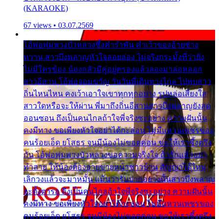
(KARAOKE)
67 views • 03.07.2569
โอ้พ่อพุ่มพวงบัวหลวงซึ้งคำรำพัน คำเว้าของอ้ายช่าง
หวาน สาวบึงพลาญหัวใจลอยล่อง ไม่จริงกระมั้งที่ว่ายัง
ไม่มีใครข้อง น้องกลัวมีคู่อยู่ครองแล้วลองมาล่อหลอก
สาวอีสาน โอ้พ่อจอมขวัญ วันวันพี่เดินทางไกล ไปพบสาว
ถิ่นไหนไหน คงเว้าเอาใจเขาทุกทุกอย่าง รูปหล่อเสียงใส
สาวใดหรือจะให้ผ่าน พี่มาถึงถิ่นอีสานสาวบึงพลาญยังสุด
ออนซอน ถึงเป็นคนไกลถ้าใจพี่จริงซะอย่าง ความฝันนั้น
คงมีทาง ขอเพียงหัวใจอย่าได้กะล่อน ไม่มีแหวนเพชรของ
คนร้อยเอ็ด ยโสธร จนมีน้องไม่ขอดค่อน ขอให้เราซึ้งตรึง
กัน โอ้พ่อพุ่มพวงบัวหลวงขอความจริงใจ ถ้ารักแล้วอย่า
ทำลาย ให้น้องต้องอายขายหน้าชาวบ้าน สัญญาได้ไหม
เลิกวงแล้วจะมาหมั้น แม้นว่ารับปากอย่างนั้นสาวบึงพลาญ
จะตั้งตารอ ถึงเป็นคนไกลถ้าใจพี่จริงซะอย่าง ความฝันนั้น
คงมีทาง ขอเพียงหัวใจอย่าได้กะล่อน ไม่มีแหวนเพชรของ
คนร้อยเอ็ด ยโสธร จนมีน้องไม่ขอดค่อน ขอให้เราซึ้งตรึง