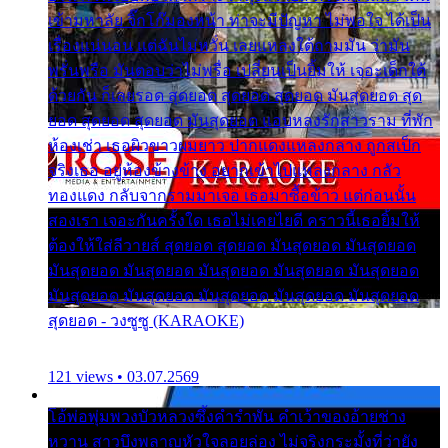
เข้ามหาลัย จิ๊กโก๊มองหน้า ท่าจะมีปัญหา ไม่พอใจ ได้เป็น
เรื่องแน่นอน แต่ฉันไม่หวั่น เลยแหลงใต้ถามมัน ว่ามัน
พรั่นพรือ มันตอบว่าไม่พรื่อ เปลี่ยนเป็นยิ้มให้ เจอะเด็กใต้
ด้วยกัน ก็เลยรอด สุดยอด สุดยอด สุดยอด มันสุดยอด สุด
ยอด สุดยอด สุดยอด มันสุดยอด แอบหลงรักสาวราม ที่พัก
ห้องเช่า เธอผิวขาวผมยาว ปากแดงแหลงกลาง ถูกสเป็ก
จริงเธอ อยู่ห้องข้างข้าง อยากเข้าไปแหลงกลาง กลัว
ทองแดง กลับจากรามมาเจอ เธอมาซื้อข้าว แต่ก่อนนั้น
สองเรา เจอะกันครั้งใด เธอไม่เคยไยดี คราวนี้เธอยิ้มให้
ต้องให้ใส่ลีวายส์ สุดยอด สุดยอด มันสุดยอด มันสุดยอด
มันสุดยอด มันสุดยอด มันสุดยอด มันสุดยอด มันสุดยอด
มันสุดยอด มันสุดยอด มันสุดยอด มันสุดยอด มันสุดยอด
สุดยอด - วงซูซู (KARAOKE)
121 views • 03.07.2569
โอ้พ่อพุ่มพวงบัวหลวงซึ้งคำรำพัน คำเว้าของอ้ายช่าง
หวาน สาวบึงพลาญหัวใจลอยล่อง ไม่จริงกระมั้งที่ว่ายัง