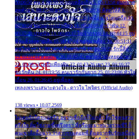
00:06:50 คน 4. 00:10:36 บุญเหลือเกิน 5. 00:13:58 ฝนหยาด
สุดท้าย 6. 00:17:30 ยาใจยาจก 7. 00:20:30 คิดดูให้ดี 8.
00:24:21 ลบรอยแผลรัก 9. 00:27:35 เหมือนใจโดนกรีด 10.
00:30:54 ขบวนการเปาเปียว 11. 00:34:05 คำรำพัน 12.
00:37:20 ปาหนัน 13. 00:40:37 ใจเจ้ากรรม 14. 00:44:15 จูบ
ฉันแล้วจงตายเสีย 15. 00:47:24 ขอสูมาเต๊อะ 16. 00:51:11
คนใจมาร 17. 00:54:50 คืนทรมาน 18. 00:58:25 รักนี้สีดำ
19. 01:01:44 ส่วนเกิน 20. 01:05:42 หยาดน้ำฝนหยดน้ำตา
21. 01:09:13 เหลือเพียงฝัน 22. 01:13:26 เขา 23. 01:16:37
ขอรักคืน 24. 01:19:56 คนเรารักกันยาก 25. 01:23:06 หัวใจ
เถื่อน 26. 01:26:45 อยู่เพื่อลูก
เพลงเพราะเสนาะดวงใจ - ดาวใจ ไพจิตร (Official Audio)
138 views • 10.07.2569
ไม่เคยรักใครแน่หรือ อยากเชื่อถือก็ไม่กล้า ติ๋มใช่คนสวย
ตรึงใจ ติ๋มใช่งามซึ้งตรึงตรา พี่หรือจะมาหมายร่วมชีวี ก็
คนเขาลืออื้อฉาว ว่าสาวๆรุมตอมพี่ ติ๋มอยากรับรักเหมือน