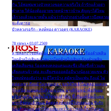
กัน โอ้พ่อพุ่มพวงบัวหลวงขอความจริงใจ ถ้ารักแล้วอย่า
ทำลาย ให้น้องต้องอายขายหน้าชาวบ้าน สัญญาได้ไหม
เลิกวงแล้วจะมาหมั้น แม้นว่ารับปากอย่างนั้นสาวบึงพลาญ
จะตั้งตารอ
บัวหลวงรอรัก - หงษ์ทอง ดาวอุดร (KARAOKE)
78 views • 03.07.2569
สายลมกะโชยพัดต้อง อีสาวหงษ์ทองออกมาร้องลำเพลิน
โยกย้ายไปเสินๆเอ้าละวาโยกย้ายไปเสินๆ ร้องลำเพลิน
เคลียเสียงซอ ร้องเพลงคลอแคนและซึง เสียงซึงห้าวและ
เสียงแคนจ้าวต่อ ละเสียงซอออดอ้ออีนางน้องอวยแขน หัว
ใจหงษ์ทองยังว่าง จะมีใครบ้าง สมัครเป็นแฟน ถึงแม้ ไม่
หล่อเหลา ถึงแม้ ไม่หล่อเหลา ขอให้ใจเจ้าไม่คลอนแคลน
รักเหนียวแน่นละถึงสิจนกะบ่จน นางสิก้มหน้าพ้อสิยอม
ยากฮ่วมกัน จนเงินไม่ใช่ของสำคัญ ซึ้งกันแค่นั้นเป็นพอ
หากพี่ชอบแล้วหนอ ติดต่อหงษ์ทองนี้ไปกอดนอน รับรัก
น้องสักหน่อย อย่าให้คอยละเหว่ว้าอาวรณ์เกี้ยวกันก่อน