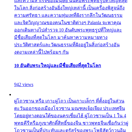
และความสำเร็จของมนุษย์ นั่นคือพระพุทธรูปที่ใหญ่ที่สุด
ในโลก สิ่งก่อสร้างอันยิ่งใหญ่เหล่านี้ เป็นเครื่องพิสูจน์ถึง
ความศรัทธา และความทุ่มเทที่ฝังรากลึกในวัฒนธรรม
และจิตวิญญาณของคนในชาติต่างๆ Palanla จะพาคุณ
ออกเดินทางไปสำรวจ 10 อันดับพระพุทธรูปที่ใหญ่และ
มีชื่อเสียงที่สุดในโลก มาค้นหาความหมายทาง
ประวัติศาสตร์และวัฒนธรรมที่ฝังอยู่ในสิ่งก่อสร้างอัน
งดงามเหล่านี้ไปพร้อมๆ กัน
10 อันดับพระใหญ่และมีชื่อเสียงที่สุดในโลก
942 views
ผู่โถวซาน หรือ เกาะผู่โถว เป็นเกาะเล็กๆ ที่ตั้งอยู่ในส่วน
ตะวันออกของเมืองโจวซาน มณฑลเจ้อเจียง ประเทศจีน
โดยอยู่ทางตอนใต้ของนครเซี่ยงไฮ้ ผู่โถวซานเป็น 1 ใน 4
พุทธคีรีหรือภูเขาศักดิ์สิทธิ์ของจีน ชาวพุทธจีนเชื่อกันว่าผู่
โถวซานเป็นที่ประทับและตรัสรู้ของพระโพธิสัตว์กวนอิม