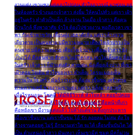
งานแต่ง เขาแซง แย่งเอาไปก่อน หัวใจอาวรณ์ มาซ่อน อยู่
ในห้องครัว ข้างนอกเจ้าสาว ส่งยิ้ม ให้คนไปทั่ว แต่เรา เฝ้า
อยู่ในครัว ทำตัวเป็นเด็ก ล้างจาน ในเมื่อ เจ้าสาว คือคน
บ้านใกล้ พึ่งพาอาศัย จำใจ ต้องไปช่วยงาน พอถึงเวลา เขา
พา กันเข้าพาขวัญ เพื่อนฝูง เฮฮาดังลั่น แต่เราล้างจาน
เดียวดาย เป็นคนพ่าย บ่มีความหมาย เคียงใจเจ้าบ่าว เป็น
คนพ่าย บ่มีความหมาย เคียงใจเจ้าบ่าว เพื่อนเจ้าสาว ยัง
เป็นบ่ได้ คือคนพ่าย ฮักคน ไม่มีใครสน เขาไม่เห็นคน ที่อยู่
ในครัว เจ้าสาว ก็มัวแต่งตัว สวยเด่น นั่งเคียงเจ้าบ่าว ที่เขา
เฝ้าคอย ใจเต้น หัวใจของเรา ลำเค็ญ ใครจะมองเห็น
ความใน ใจ เศร้า มันร้าวระบม ต้องมาขื่นขม เศร้าตรม
ท่ามความสุขี ช่วยงานเขาแต่ง แต่เรา แล้งมาหลายปี
เมื่อไรหนอจะ โชคดี ได้มีพิธีวิวาห์ หัวใจหล้า คอยไปคอย
มา คือหน้าที่เก่า หัวใจหล้า คอยไปคอยมา คือหน้าที่เก่า
คือหยังเขา มีงานแต่งแล้ว ไปล้างแต่จาน ดั่งถูกประหาร
เมื่อเขาชื่นบาน แต่เราขื่นขม โอ้ รัก ลอยลม ไม่สม ดัง ใจ
ล้างจานคอยคู่ ไม่รู้ อีกนานเท่าใด จะได้ เลื่อนขั้นบันได ได้
เป็น ตำแหน่งเจ้าสาว มันเหงา เห็นเขามีคู่ ซมดู มีคู่ก็ม่วน