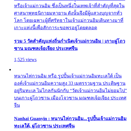
หรือเจ้าแม่กวนอิม ซึ่งเป็นหนึ่งในเทพเจ้าที่สำคัญที่สุดใน
ศาสนาพุทธนิกายมหายาน ดังนั้นจึงมีผู้แสวงบุญจากทั่ว
โลก โดยเฉพาะผู้ที่ศรัทธาในเจ้าแม่กวนอิมเดินทางมาที่
เกาะแห่งนี้เพื่อสักการะขอพรอยู่โดยตลอด
รวม 5 วัดสำคัญแห่งถิ่นกำเนิดเจ้าแม่กวนอิม | เกาะผู่โถว
ซาน มณฑลเจ้อเจียง ประเทศจีน
1,525 views
หนานไห่กวนอิม หรือ รูปปั้นเจ้าแม่กวนอิมทะเลใต้ เป็น
องค์เจ้าแม่กวนอิมความสูง 33 เมตรรวมฐาน ประดิษฐาน
อยู่ริมทะเล ไม่ไกลกันนักกับ “วัดเจ้าแม่กวนอิมไม่ยอมไป”
บนเกาะผู่โถวซาน เมืองโจวซาน มณฑลเจ้อเจียง ประเทศ
จีน
Nanhai Guanyin : หนานไห่กวนอิม...รูปปั้นเจ้าแม่กวนอิม
ทะเลใต้, ผู่โถวซาน ประเทศจีน