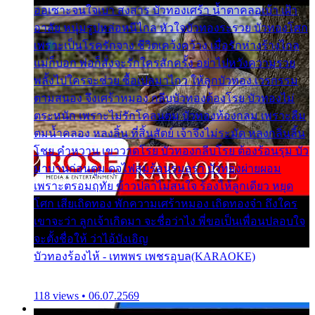
ออเซาะจนใจเบา สงสาร บัวทองเศร้า น้ำตาคลอเบ้า เฝ้า
อาลัย หนุ่มรูปหล่อหนีไกล หัวใจบัวทองระรวย บัวทองโศก
เพราะเป็นโรครักจาง ชีวิตเคว้งคว้าง เมื่อรักห่างร้างไกล
แม่ก็บอก พ่อก็สั่งจะรักใครสักครั้ง อย่าไปหวังความรวย
พลั้งไปใครจะช่วย ซื้อเปลมาไกว ให้ลูกบัวทอง เวรกรรม
ตามสนอง จึงเศร้าหมอง กลีบบัวทองต้องโรย บัวทองไม่
ตระหนัก เพราะไม่รักโคลนตม บัวทองท้องกลม เพราะลืม
ตมน้ำคลอง หลงลิ้น ที่สิ้นสัตย์ เจ้าจึงไม่ระมัด หลงกลิ่นลิ้น
โชย คำหวาน เขาวาดโรย บัวทองกลีบโรย ต้องร้อนรุม บัว
มาบานก่อนตูม ดุจไฟสุมร้อนรุมอุรา บัวทองผ่ายผอม
เพราะตรอมฤทัย ข้าวปลาไม่สนใจ ร้องไห้ลูกเดียว หยุด
โศก เสียเถิดทอง พักความเศร้าหมอง เถิดทองจ๋า ถึงใคร
เขาจะว่า ลูกเจ้าเกิดมา จะชื่อว่าไง พี่ขอเป็นเพื่อนปลอบใจ
จะตั้งชื่อให้ ว่าไอ้บังเอิญ
บัวทองร้องไห้ - เทพพร เพชรอุบล(KARAOKE)
118 views • 06.07.2569