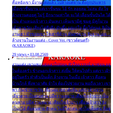
คือหยังเขา มีงานแต่งแล้ว ไปล้างแต่จาน ดั่งถูกประหาร
เมื่อเขาชื่นบาน แต่เราขื่นขม โอ้ รัก ลอยลม ไม่สม ดัง ใจ
ล้างจานคอยคู่ ไม่รู้ อีกนานเท่าใด จะได้ เลื่อนขั้นบันได ได้
เป็น ตำแหน่งเจ้าสาว มันเหงา เห็นเขามีคู่ ซมดู มีคู่ก็ม่วน
เข้าพาขวัญ เสียงโห่ตึงตึง มันซึ้ง อยู่แก่ใจ มื้อใด๋หนอ สิเป็น
งานเฮา มัวซอยเขา ใจเฮาซิด้าน มันทรมาน จับจาน เอย…
ล้างจานในงานแต่ง - Cover Ver. (ซาวด์ดนตรี)
(KARAOKE)
29 views • 03.08.2569
งานแต่ง เขาแซง แย่งเอาไปก่อน หัวใจอาวรณ์ มาซ่อน อยู่
ในห้องครัว ข้างนอกเจ้าสาว ส่งยิ้ม ให้คนไปทั่ว แต่เรา เฝ้า
อยู่ในครัว ทำตัวเป็นเด็ก ล้างจาน ในเมื่อ เจ้าสาว คือคน
บ้านใกล้ พึ่งพาอาศัย จำใจ ต้องไปช่วยงาน พอถึงเวลา เขา
พา กันเข้าพาขวัญ เพื่อนฝูง เฮฮาดังลั่น แต่เราล้างจาน
เดียวดาย เป็นคนพ่าย บ่มีความหมาย เคียงใจเจ้าบ่าว เป็น
คนพ่าย บ่มีความหมาย เคียงใจเจ้าบ่าว เพื่อนเจ้าสาว ยัง
เป็นบ่ได้ คือคนพ่าย ฮักคน ไม่มีใครสน เขาไม่เห็นคน ที่อยู่