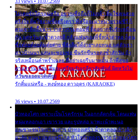
33 views • 10.07.2569
ไม่เคยรักใครแน่หรือ อยากเชื่อถือก็ไม่กล้า ติ๋มใช่คนสวย
ตรึงใจ ติ๋มใช่งามซึ้งตรึงตรา พี่หรือจะมาหมายร่วมชีวี ก็
คนเขาลืออื้อฉาว ว่าสาวๆรุมตอมพี่ ติ๋มอยากรับรักเหมือน
กัน แต่หวั่นจะช้ำดวงฤดี กลัวแฟนของพี่ชี้หน้าด่าทอ ก็คน
ชื่อต๋อยต้อยตุ้มตุ๋ยต่าย พี่ยังลืมได้ง่ายๆเลยหนอ แค่ตัวเรา
สาวบ้านนา แสนจะซอมซ่อ ขืนรักขืนรอคงช้ำสักวัน ถ้า
จริงเหมือนคำพร่ำเฉลย พี่อย่าเฉยรีบมาหมั้น ถ้าพี่สู่ขอ
ตามธรรมเนียม ติ๋มจะเตรียมรับเกลียวสัมพันธ์ ผิดหวังไม่
หวั่นขอยอมได้เคียง
รักติ๋มแน่หรือ - หงษ์ทอง ดาวอุดร (KARAOKE)
36 views • 10.07.2569
บัวทองโศก เพราะเป็นโรครักรุม ในอกกลัดกลุ้ม โดนแฟน
หนุ่มหลอกเอา เขารวย และรูปหล่อ มาพะเน้าพะนอ
ออเซาะจนใจเบา สงสาร บัวทองเศร้า น้ำตาคลอเบ้า เฝ้า
อาลัย หนุ่มรูปหล่อหนีไกล หัวใจบัวทองระรวย บัวทองโศก