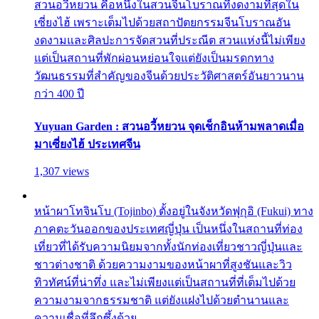
สวนอวี้หยวน คือหนึ่งในสวนจีนโบราณที่งดงามที่สุดใน
เซี่ยงไฮ้ เพราะเต็มไปด้วยสถาปัตยกรรมจีนโบราณอัน
งดงามและศิลปะการจัดสวนที่ประณีต สวนแห่งนี้ไม่เพียง
แต่เป็นสถานที่พักผ่อนหย่อนใจแต่ยังเป็นมรดกทาง
วัฒนธรรมที่สำคัญของจีนด้วยประวัติศาสตร์อันยาวนาน
กว่า 400 ปี
Yuyuan Garden : สวนอวี้หยวน จุดเช็กอินห้ามพลาดเมื่อ
มาเซี่ยงไฮ้ ประเทศจีน
1,307 views
หน้าผาโทจินโบ (Tojinbo) ตั้งอยู่ในจังหวัดฟุกุอิ (Fukui) ทาง
ภาคตะวันออกของประเทศญี่ปุ่น เป็นหนึ่งในสถานที่ท่อง
เที่ยวที่ได้รับความนิยมจากทั้งนักท่องเที่ยวชาวญี่ปุ่นและ
ชาวต่างชาติ ด้วยความงามของหน้าผาที่สูงชันและวิว
ทิวทัศน์ที่น่าทึ่ง และไม่เพียงแต่เป็นสถานที่ที่เต็มไปด้วย
ความงามจากธรรมชาติ แต่ยังแฝงไปด้วยตำนานและ
ความเชื่อที่ลึกซึ้งด้วย