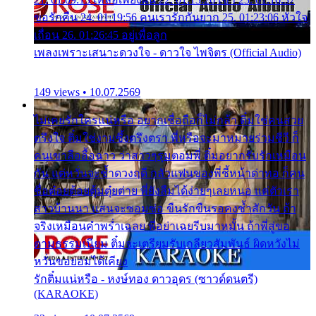
ขอรักคืน 24. 01:19:56 คนเรารักกันยาก 25. 01:23:06 หัวใจ
เถื่อน 26. 01:26:45 อยู่เพื่อลูก
เพลงเพราะเสนาะดวงใจ - ดาวใจ ไพจิตร (Official Audio)
149 views • 10.07.2569
ไม่เคยรักใครแน่หรือ อยากเชื่อถือก็ไม่กล้า ติ๋มใช่คนสวย
ตรึงใจ ติ๋มใช่งามซึ้งตรึงตรา พี่หรือจะมาหมายร่วมชีวี ก็
คนเขาลืออื้อฉาว ว่าสาวๆรุมตอมพี่ ติ๋มอยากรับรักเหมือน
กัน แต่หวั่นจะช้ำดวงฤดี กลัวแฟนของพี่ชี้หน้าด่าทอ ก็คน
ชื่อต๋อยต้อยตุ้มตุ๋ยต่าย พี่ยังลืมได้ง่ายๆเลยหนอ แค่ตัวเรา
สาวบ้านนา แสนจะซอมซ่อ ขืนรักขืนรอคงช้ำสักวัน ถ้า
จริงเหมือนคำพร่ำเฉลย พี่อย่าเฉยรีบมาหมั้น ถ้าพี่สู่ขอ
ตามธรรมเนียม ติ๋มจะเตรียมรับเกลียวสัมพันธ์ ผิดหวังไม่
หวั่นขอยอมได้เคียง
รักติ๋มแน่หรือ - หงษ์ทอง ดาวอุดร (ซาวด์ดนตรี)
(KARAOKE)