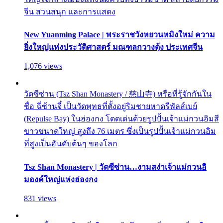
จีน สวนสนุก และการแสดง
New Yuanming Palace | พระราชวังหยวนหมิงใหม่ ความ
ยิ่งใหญ่แห่งประวัติศาสตร์ มณฑลกวางตุ้ง ประเทศจีน
1,076 views
วัดซีซ่าน (Tsz Shan Monastery / 慈山寺) หรือที่รู้จักกันใน
ชื่อ ฉี่ซ้านจี๋ เป็นวัดพุทธที่ตั้งอยู่ริมชายหาดรีพัลส์เบย์
(Repulse Bay) ในฮ่องกง โดดเด่นด้วยรูปปั้นเจ้าแม่กวนอิมสี
ขาวขนาดใหญ่ สูงถึง 76 เมตร ซึ่งเป็นรูปปั้นเจ้าแม่กวนอิม
ที่สูงเป็นอันดับต้นๆ ของโลก
Tsz Shan Monastery | วัดซีซ่าน…งามสง่าเจ้าแม่กวนอิ
มองค์ใหญ่แห่งฮ่องกง
831 views