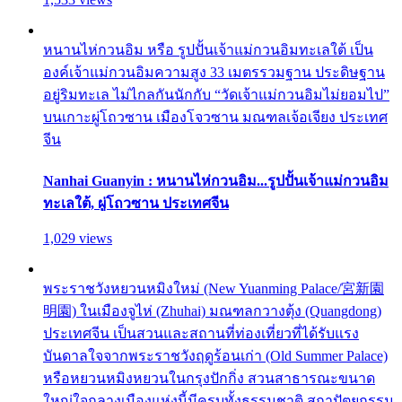
หนานไห่กวนอิม หรือ รูปปั้นเจ้าแม่กวนอิมทะเลใต้ เป็น
องค์เจ้าแม่กวนอิมความสูง 33 เมตรรวมฐาน ประดิษฐาน
อยู่ริมทะเล ไม่ไกลกันนักกับ “วัดเจ้าแม่กวนอิมไม่ยอมไป”
บนเกาะผู่โถวซาน เมืองโจวซาน มณฑลเจ้อเจียง ประเทศ
จีน
Nanhai Guanyin : หนานไห่กวนอิม...รูปปั้นเจ้าแม่กวนอิม
ทะเลใต้, ผู่โถวซาน ประเทศจีน
1,029 views
พระราชวังหยวนหมิงใหม่ (New Yuanming Palace/宮新園
明園) ในเมืองจูไห่ (Zhuhai) มณฑลกวางตุ้ง (Quangdong)
ประเทศจีน เป็นสวนและสถานที่ท่องเที่ยวที่ได้รับแรง
บันดาลใจจากพระราชวังฤดูร้อนเก่า (Old Summer Palace)
หรือหยวนหมิงหยวนในกรุงปักกิ่ง สวนสาธารณะขนาด
ใหญ่ใจกลางเมืองแห่งนี้มีครบทั้งธรรมชาติ สถาปัตยกรรม