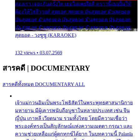
สองเรา เจอะกันครั้งใด เธอไม่เคยไยดี คราวนี้เธอยิ้มให้
ต้องให้ใส่ลีวายส์ สุดยอด สุดยอด มันสุดยอด มันสุดยอด
มันสุดยอด มันสุดยอด มันสุดยอด มันสุดยอด มันสุดยอด
มันสุดยอด มันสุดยอด มันสุดยอด มันสุดยอด มันสุดยอด
สุดยอด - วงซูซู (KARAOKE)
132 views • 03.07.2569
สารคดี
|
DOCUMENTARY
สารคดีทั้งหมด
DOCUMENTARY ALL
เจ้าแม่กวนอิมเป็นพระโพธิสัตว์ในพระพุทธศาสนานิกาย
มหายาน มีผู้เคารพนับถือบูชาในหลายประเทศ เช่น จีน
ญี่ปุ่น เกาหลี เวียดนาม รวมทั้งไทย โดยมีความเชื่อว่า
พระองค์ทรงเป็นสัญลักษณ์แห่งความเมตตา กรุณา และ
ความช่วยเหลือแก่ผู้ตกทุกข์ได้ยาก ในบทความนี้ Palanla