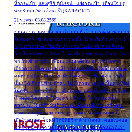
หิ้วกระเป๋า | แสงสุรีย์ รุ่งโรจน์ - แย่งกระเป๋า | เตือนใจ บุญ
พระรักษา (ซาวด์ดนตรี) (KARAOKE)
21 views • 03.08.2569
งานแต่ง เขาแซง แย่งเอาไปก่อน หัวใจอาวรณ์ มาซ่อน อยู่
ในห้องครัว ข้างนอกเจ้าสาว ส่งยิ้ม ให้คนไปทั่ว แต่เรา เฝ้า
อยู่ในครัว ทำตัวเป็นเด็ก ล้างจาน ในเมื่อ เจ้าสาว คือคน
บ้านใกล้ พึ่งพาอาศัย จำใจ ต้องไปช่วยงาน พอถึงเวลา เขา
พา กันเข้าพาขวัญ เพื่อนฝูง เฮฮาดังลั่น แต่เราล้างจาน
เดียวดาย เป็นคนพ่าย บ่มีความหมาย เคียงใจเจ้าบ่าว เป็น
คนพ่าย บ่มีความหมาย เคียงใจเจ้าบ่าว เพื่อนเจ้าสาว ยัง
เป็นบ่ได้ คือคนพ่าย ฮักคน ไม่มีใครสน เขาไม่เห็นคน ที่อยู่
ในครัว เจ้าสาว ก็มัวแต่งตัว สวยเด่น นั่งเคียงเจ้าบ่าว ที่เขา
เฝ้าคอย ใจเต้น หัวใจของเรา ลำเค็ญ ใครจะมองเห็น
ความใน ใจ เศร้า มันร้าวระบม ต้องมาขื่นขม เศร้าตรม
ท่ามความสุขี ช่วยงานเขาแต่ง แต่เรา แล้งมาหลายปี
เมื่อไรหนอจะ โชคดี ได้มีพิธีวิวาห์ หัวใจหล้า คอยไปคอย
มา คือหน้าที่เก่า หัวใจหล้า คอยไปคอยมา คือหน้าที่เก่า