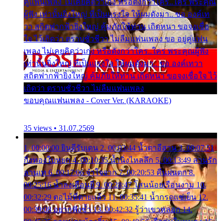
คู่แฟนเพลง ไม่เคยคิดว่าเก่ง หรือดังกว่าใคร..ใคร พระคุณ
ผู้ฟัง เท่านั้นยิ่งใหญ่ ที่เป็นแรงใจ ให้ผมดังมา.. ขอ องค์เท
วา สถิตฟากฟ้ายิ่งใหญ่ คุ้มภัยให้ท่าน เถิดหนา ขอจงเชื่อ
ใจ ไว้เถิดว่า ตราบชั่วชีวา ไม่ลืมแฟนเพลง ขอ อยู่คู่แฟน
เพลง ไม่เคยคิดว่าเก่ง หรือดังกว่าใคร..ใคร พระคุณผู้ฟัง
เท่านั้นยิ่งใหญ่ ที่เป็นแรงใจ ให้ผมดังมา.. ขอ องค์เทวา
สถิตฟากฟ้ายิ่งใหญ่ คุ้มภัยให้ท่าน เถิดหนา ขอจงเชื่อใจ ไว้
เถิดว่า ตราบชั่วชีวา ไม่ลืมแฟนเพลง
ขอบคุณแฟนเพลง - Cover Ver. (KARAOKE)
35 views • 31.07.2569
1. 00:00:00 ยินดีรับเดน 2. 00:03:44 น้ำตาอีสาน 3. 00:07:51
กิ่งทองใบหยก 4. 00:10:35 น้ำนิ่งไหลลึก 5. 00:13:49 ลานรัก
ลานเท 6. 00:17:06 จำใจจาก 7. 00:20:53 คืนฝนตก 8.
00:25:16 น้ำลงเดือนยี่ 9. 00:28:47 โสนน้อยเรือนงาม 10.
00:32:29 ตอไม้ที่ตายแล้ว 11. 00:35:41 น้ำกรดแช่เย็น 12.
00:39:08 อยากฟังซ้ำ 13. 00:42:32 รู้ว่าเขาหลอก 14.