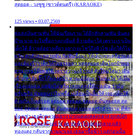
สุดยอด - วงซูซู (ซาวด์ดนตรี) (KARAOKE)
125 views • 03.07.2569
พ่อส่งเงินสามพัน ให้ฉันเรียนราม ได้อีกสักสามพัน ฉันคง
บ๊าย บาย จะไปซื้อกางเกงยีนส์ ลีวายส์มาใส่ เพราะเราเป็น
เด็กใต้ ลีวายส์อย่างเดียว อยากจะโชว์ถึงหิวโซ เด็กใต้ก็ไม่
หวั่น ตกตัวละหลายพัน กัดฟันซื้อมา ให้เด็กเทพเหลียวมอง
และต้องรู้ว่า เด็กใต้ไม่ธรรมดา แต่สุดยอด เดินโยกย้ายเย
ยวน กวนโอ๊ยพอได้ เพราะว่านุ่งลีวายส์ ตัวใหม่ใส่มา เดิน
เข้ามหาลัย จิ๊กโก๊มองหน้า ท่าจะมีปัญหา ไม่พอใจ ได้เป็น
เรื่องแน่นอน แต่ฉันไม่หวั่น เลยแหลงใต้ถามมัน ว่ามัน
พรั่นพรือ มันตอบว่าไม่พรื่อ เปลี่ยนเป็นยิ้มให้ เจอะเด็กใต้
ด้วยกัน ก็เลยรอด สุดยอด สุดยอด สุดยอด มันสุดยอด สุด
ยอด สุดยอด สุดยอด มันสุดยอด แอบหลงรักสาวราม ที่พัก
ห้องเช่า เธอผิวขาวผมยาว ปากแดงแหลงกลาง ถูกสเป็ก
จริงเธอ อยู่ห้องข้างข้าง อยากเข้าไปแหลงกลาง กลัว
ทองแดง กลับจากรามมาเจอ เธอมาซื้อข้าว แต่ก่อนนั้น