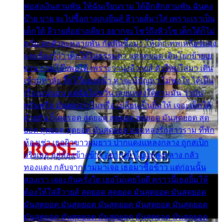
พ่อส่งเงินสามพัน ให้ฉันเรียนราม ได้อีกสักสามพัน ฉันคง
บ๊าย บาย จะไปซื้อกางเกงยีนส์ ลีวายส์มาใส่ เพราะเราเป็น
เด็กใต้ ลีวายส์อย่างเดียว อยากจะโชว์ถึงหิวโซ เด็กใต้ก็ไม่
หวั่น ตกตัวละหลายพัน กัดฟันซื้อมา ให้เด็กเทพเหลียวมอง
และต้องรู้ว่า เด็กใต้ไม่ธรรมดา แต่สุดยอด เดินโยกย้ายเย
ยวน กวนโอ๊ยพอได้ เพราะว่านุ่งลีวายส์ ตัวใหม่ใส่มา เดิน
เข้ามหาลัย จิ๊กโก๊มองหน้า ท่าจะมีปัญหา ไม่พอใจ ได้เป็น
เรื่องแน่นอน แต่ฉันไม่หวั่น เลยแหลงใต้ถามมัน ว่ามัน
พรั่นพรือ มันตอบว่าไม่พรื่อ เปลี่ยนเป็นยิ้มให้ เจอะเด็กใต้
ด้วยกัน ก็เลยรอด สุดยอด สุดยอด สุดยอด มันสุดยอด สุด
ยอด สุดยอด สุดยอด มันสุดยอด แอบหลงรักสาวราม ที่พัก
ห้องเช่า เธอผิวขาวผมยาว ปากแดงแหลงกลาง ถูกสเป็ก
จริงเธอ อยู่ห้องข้างข้าง อยากเข้าไปแหลงกลาง กลัว
ทองแดง กลับจากรามมาเจอ เธอมาซื้อข้าว แต่ก่อนนั้น
สองเรา เจอะกันครั้งใด เธอไม่เคยไยดี คราวนี้เธอยิ้มให้
ต้องให้ใส่ลีวายส์ สุดยอด สุดยอด มันสุดยอด มันสุดยอด
มันสุดยอด มันสุดยอด มันสุดยอด มันสุดยอด มันสุดยอด
มันสุดยอด มันสุดยอด มันสุดยอด มันสุดยอด มันสุดยอด