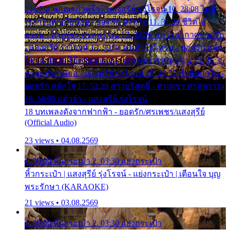
24:27 สามเณรกำพร้า - แสงสุรีย์ รุ่งโรจน์ 10. 28:08 ไม่มี
เวลาไปหาเมียน้อย - ยอดรัก สลักใจ 11. 31:29 ชีวิตไอ้
ธรรม - ศรเพชร ศรสุพรรณ 12. 35:26 ทหารอากาศขาดรัก
- แสงสุรีย์ รุ่งโรจน์ 13. 39:01 คนหัวใจโทรม - ยอดรัก สลัก
ใจ 14. 42:49 ไอ้หวังตายแน่ - ศรเพชร ศรสุพรรณ 15. 46:35
ธาตุแท้ของเธอ - แสงสุรีย์ รุ่งโรจน์ 16. 49:57 กำนันกำใน -
ยอดรัก สลักใจ 17. 52:29 สาวบริสุทธิ์ - ศรเพชร ศรสุพรรณ
18. 56:05 แต๋วจ๋า - แสงสุรีย์ รุ่งโรจน์
18 บทเพลงดังจากฟากฟ้า - ยอดรัก/ศรเพชร/แสงสุรีย์
(Official Audio)
23 views • 04.08.2569
1. 00:00 หิ้วกระเป๋า 2. 03:30 แย่งกระเป๋า
หิ้วกระเป๋า | แสงสุรีย์ รุ่งโรจน์ - แย่งกระเป๋า | เตือนใจ บุญ
พระรักษา (KARAOKE)
21 views • 03.08.2569
1. 00:00 หิ้วกระเป๋า 2. 03:30 แย่งกระเป๋า