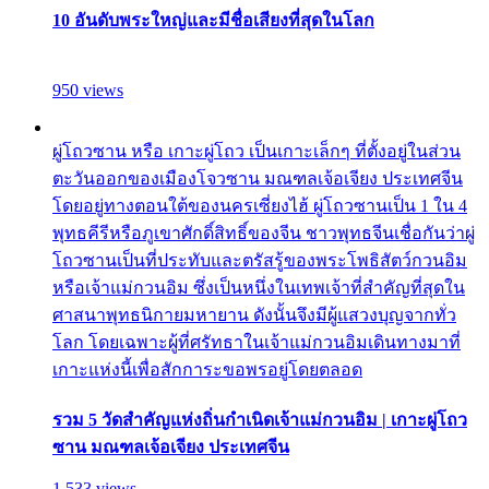
10 อันดับพระใหญ่และมีชื่อเสียงที่สุดในโลก
950 views
ผู่โถวซาน หรือ เกาะผู่โถว เป็นเกาะเล็กๆ ที่ตั้งอยู่ในส่วน
ตะวันออกของเมืองโจวซาน มณฑลเจ้อเจียง ประเทศจีน
โดยอยู่ทางตอนใต้ของนครเซี่ยงไฮ้ ผู่โถวซานเป็น 1 ใน 4
พุทธคีรีหรือภูเขาศักดิ์สิทธิ์ของจีน ชาวพุทธจีนเชื่อกันว่าผู่
โถวซานเป็นที่ประทับและตรัสรู้ของพระโพธิสัตว์กวนอิม
หรือเจ้าแม่กวนอิม ซึ่งเป็นหนึ่งในเทพเจ้าที่สำคัญที่สุดใน
ศาสนาพุทธนิกายมหายาน ดังนั้นจึงมีผู้แสวงบุญจากทั่ว
โลก โดยเฉพาะผู้ที่ศรัทธาในเจ้าแม่กวนอิมเดินทางมาที่
เกาะแห่งนี้เพื่อสักการะขอพรอยู่โดยตลอด
รวม 5 วัดสำคัญแห่งถิ่นกำเนิดเจ้าแม่กวนอิม | เกาะผู่โถว
ซาน มณฑลเจ้อเจียง ประเทศจีน
1,533 views