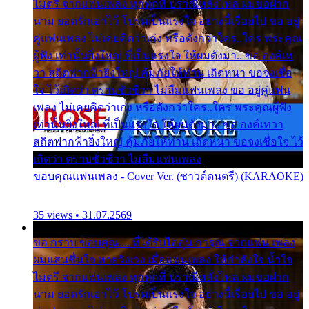
ไมตรี จากแฟนเพลง ทุกทุกที่ ปราณีหลั่งไหล ผมขอฝาก
นาม ยอดรักเอาไว้ โปรดเป็นแรงใจ อย่างนี้เรื่อยไป ขอ อยู่
คู่แฟนเพลง ไม่เคยคิดว่าเก่ง หรือดังกว่าใคร..ใคร พระคุณ
ผู้ฟัง เท่านั้นยิ่งใหญ่ ที่เป็นแรงใจ ให้ผมดังมา.. ขอ องค์เท
วา สถิตฟากฟ้ายิ่งใหญ่ คุ้มภัยให้ท่าน เถิดหนา ขอจงเชื่อ
ใจ ไว้เถิดว่า ตราบชั่วชีวา ไม่ลืมแฟนเพลง ขอ อยู่คู่แฟน
เพลง ไม่เคยคิดว่าเก่ง หรือดังกว่าใคร..ใคร พระคุณผู้ฟัง
เท่านั้นยิ่งใหญ่ ที่เป็นแรงใจ ให้ผมดังมา.. ขอ องค์เทวา
สถิตฟากฟ้ายิ่งใหญ่ คุ้มภัยให้ท่าน เถิดหนา ขอจงเชื่อใจ ไว้
เถิดว่า ตราบชั่วชีวา ไม่ลืมแฟนเพลง
ขอบคุณแฟนเพลง - Cover Ver. (ซาวด์ดนตรี) (KARAOKE)
35 views • 31.07.2569
ขอ กราบ ขอบคุณ.... ที่ได้รับไออุ่น การุณ จากแฟน เพลง
ผมแสนชื่นใจ หายวังเวง เมื่อแฟนเพลง ให้กำลังใจ น้ำใจ
ไมตรี จากแฟนเพลง ทุกทุกที่ ปราณีหลั่งไหล ผมขอฝาก
นาม ยอดรักเอาไว้ โปรดเป็นแรงใจ อย่างนี้เรื่อยไป ขอ อยู่