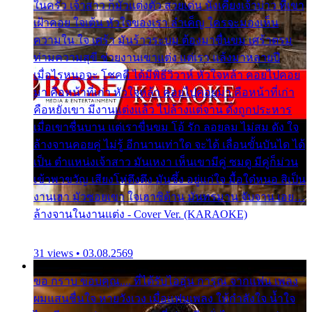
ในครัว เจ้าสาว ก็มัวแต่งตัว สวยเด่น นั่งเคียงเจ้าบ่าว ที่เขา
เฝ้าคอย ใจเต้น หัวใจของเรา ลำเค็ญ ใครจะมองเห็น
ความใน ใจ เศร้า มันร้าวระบม ต้องมาขื่นขม เศร้าตรม
ท่ามความสุขี ช่วยงานเขาแต่ง แต่เรา แล้งมาหลายปี
เมื่อไรหนอจะ โชคดี ได้มีพิธีวิวาห์ หัวใจหล้า คอยไปคอย
มา คือหน้าที่เก่า หัวใจหล้า คอยไปคอยมา คือหน้าที่เก่า
คือหยังเขา มีงานแต่งแล้ว ไปล้างแต่จาน ดั่งถูกประหาร
เมื่อเขาชื่นบาน แต่เราขื่นขม โอ้ รัก ลอยลม ไม่สม ดัง ใจ
ล้างจานคอยคู่ ไม่รู้ อีกนานเท่าใด จะได้ เลื่อนขั้นบันได ได้
เป็น ตำแหน่งเจ้าสาว มันเหงา เห็นเขามีคู่ ซมดู มีคู่ก็ม่วน
เข้าพาขวัญ เสียงโห่ตึงตึง มันซึ้ง อยู่แก่ใจ มื้อใด๋หนอ สิเป็น
งานเฮา มัวซอยเขา ใจเฮาซิด้าน มันทรมาน จับจาน เอย…
ล้างจานในงานแต่ง - Cover Ver. (KARAOKE)
31 views • 03.08.2569
ขอ กราบ ขอบคุณ.... ที่ได้รับไออุ่น การุณ จากแฟน เพลง
ผมแสนชื่นใจ หายวังเวง เมื่อแฟนเพลง ให้กำลังใจ น้ำใจ