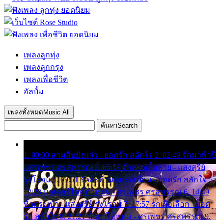
เพลงลูกทุ่ง
เพลงลูกกรุง
เพลงเพื่อชีวิต
อัลบั้ม
เพลงทั้งหมด
Music All
ค้นหา
Search
1. 00:00 สามสิบยังแจ๋ว - ยอดรัก สลักใจ 2. 02:49 รักมาห้าปี
- ศรเพชร ศรสุพรรณ 3. 05:57 รักสาวเสื้อลาย - แสงสุรีย์
รุ่งโรจน์ 4. 09:51 รักสะท้านดินสะเทือน - ยอดรัก สลักใจ 5.
12:23 มอเตอร์ไซค์ทำหล่น - ศรเพชร ศรสุพรรณ 6. 14:49
หิ้วกระเป๋า - แสงสุรีย์ รุ่งโรจน์ 7. 17:57 รักเผื่อเลือก - ยอด
รัก สลักใจ 8. 21:21 น้ำตาไอ้หนุ่ม - ศรเพชร ศรสุพรรณ 9.