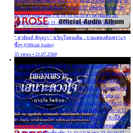
00:45:25 รอหน่อยน้องติ๋ม 15. 00:48:56 เรือล่มในหนอง 16.
00:51:43 บัตรเชิญสีเลือด 17. 00:56:07 อดีตรักโรงทอ 18.
01:00:00 เขมรไล่ควาย 19. 01:02:55 สาวสวนแตง 20.
01:05:51 แอบมอง 21. 01:09:27 พบรักปากน้ำโพ 22.
01:13:06 สายัณห์เมา
" สายัณห์ สัญญา " ขวัญใจคนเดิม - รวมเพลงดังเพราะๆ
ซึ้งๆ (Official Audio)
35 views • 21.07.2569
1. 00:00:00 ทำไมทำฉันได้ 2. 00:03:20 นางฟ้าสลัม 3.
00:06:50 คน 4. 00:10:36 บุญเหลือเกิน 5. 00:13:58 ฝนหยาด
สุดท้าย 6. 00:17:30 ยาใจยาจก 7. 00:20:30 คิดดูให้ดี 8.
00:24:21 ลบรอยแผลรัก 9. 00:27:35 เหมือนใจโดนกรีด 10.
00:30:54 ขบวนการเปาเปียว 11. 00:34:05 คำรำพัน 12.
00:37:20 ปาหนัน 13. 00:40:37 ใจเจ้ากรรม 14. 00:44:15 จูบ
ฉันแล้วจงตายเสีย 15. 00:47:24 ขอสูมาเต๊อะ 16. 00:51:11
คนใจมาร 17. 00:54:50 คืนทรมาน 18. 00:58:25 รักนี้สีดำ
19. 01:01:44 ส่วนเกิน 20. 01:05:42 หยาดน้ำฝนหยดน้ำตา
21. 01:09:13 เหลือเพียงฝัน 22. 01:13:26 เขา 23. 01:16:37