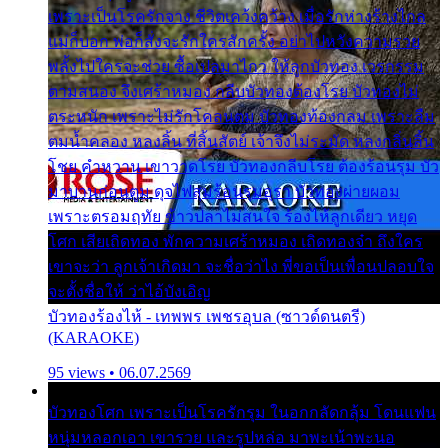
เพราะเป็นโรครักจาง ชีวิตเคว้งคว้าง เมื่อรักห่างร้างไกล
แม่ก็บอก พ่อก็สั่งจะรักใครสักครั้ง อย่าไปหวังความรวย
พลั้งไปใครจะช่วย ซื้อเปลมาไกว ให้ลูกบัวทอง เวรกรรม
ตามสนอง จึงเศร้าหมอง กลีบบัวทองต้องโรย บัวทองไม่
ตระหนัก เพราะไม่รักโคลนตม บัวทองท้องกลม เพราะลืม
ตมน้ำคลอง หลงลิ้น ที่สิ้นสัตย์ เจ้าจึงไม่ระมัด หลงกลิ่นลิ้น
โชย คำหวาน เขาวาดโรย บัวทองกลีบโรย ต้องร้อนรุม บัว
มาบานก่อนตูม ดุจไฟสุมร้อนรุมอุรา บัวทองผ่ายผอม
เพราะตรอมฤทัย ข้าวปลาไม่สนใจ ร้องไห้ลูกเดียว หยุด
โศก เสียเถิดทอง พักความเศร้าหมอง เถิดทองจ๋า ถึงใคร
เขาจะว่า ลูกเจ้าเกิดมา จะชื่อว่าไง พี่ขอเป็นเพื่อนปลอบใจ
จะตั้งชื่อให้ ว่าไอ้บังเอิญ
บัวทองร้องไห้ - เทพพร เพชรอุบล (ซาวด์ดนตรี)
(KARAOKE)
95 views • 06.07.2569
บัวทองโศก เพราะเป็นโรครักรุม ในอกกลัดกลุ้ม โดนแฟน
หนุ่มหลอกเอา เขารวย และรูปหล่อ มาพะเน้าพะนอ