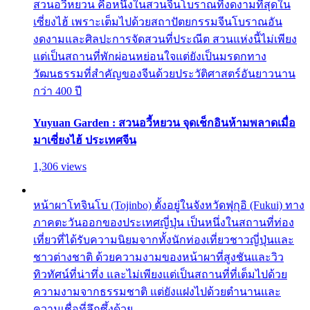
สวนอวี้หยวน คือหนึ่งในสวนจีนโบราณที่งดงามที่สุดใน
เซี่ยงไฮ้ เพราะเต็มไปด้วยสถาปัตยกรรมจีนโบราณอัน
งดงามและศิลปะการจัดสวนที่ประณีต สวนแห่งนี้ไม่เพียง
แต่เป็นสถานที่พักผ่อนหย่อนใจแต่ยังเป็นมรดกทาง
วัฒนธรรมที่สำคัญของจีนด้วยประวัติศาสตร์อันยาวนาน
กว่า 400 ปี
Yuyuan Garden : สวนอวี้หยวน จุดเช็กอินห้ามพลาดเมื่อ
มาเซี่ยงไฮ้ ประเทศจีน
1,306 views
หน้าผาโทจินโบ (Tojinbo) ตั้งอยู่ในจังหวัดฟุกุอิ (Fukui) ทาง
ภาคตะวันออกของประเทศญี่ปุ่น เป็นหนึ่งในสถานที่ท่อง
เที่ยวที่ได้รับความนิยมจากทั้งนักท่องเที่ยวชาวญี่ปุ่นและ
ชาวต่างชาติ ด้วยความงามของหน้าผาที่สูงชันและวิว
ทิวทัศน์ที่น่าทึ่ง และไม่เพียงแต่เป็นสถานที่ที่เต็มไปด้วย
ความงามจากธรรมชาติ แต่ยังแฝงไปด้วยตำนานและ
ความเชื่อที่ลึกซึ้งด้วย