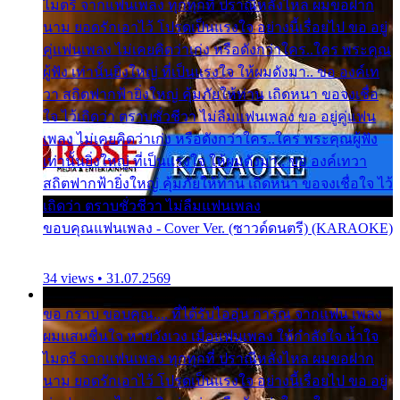
ไมตรี จากแฟนเพลง ทุกทุกที่ ปราณีหลั่งไหล ผมขอฝาก
นาม ยอดรักเอาไว้ โปรดเป็นแรงใจ อย่างนี้เรื่อยไป ขอ อยู่
คู่แฟนเพลง ไม่เคยคิดว่าเก่ง หรือดังกว่าใคร..ใคร พระคุณ
ผู้ฟัง เท่านั้นยิ่งใหญ่ ที่เป็นแรงใจ ให้ผมดังมา.. ขอ องค์เท
วา สถิตฟากฟ้ายิ่งใหญ่ คุ้มภัยให้ท่าน เถิดหนา ขอจงเชื่อ
ใจ ไว้เถิดว่า ตราบชั่วชีวา ไม่ลืมแฟนเพลง ขอ อยู่คู่แฟน
เพลง ไม่เคยคิดว่าเก่ง หรือดังกว่าใคร..ใคร พระคุณผู้ฟัง
เท่านั้นยิ่งใหญ่ ที่เป็นแรงใจ ให้ผมดังมา.. ขอ องค์เทวา
สถิตฟากฟ้ายิ่งใหญ่ คุ้มภัยให้ท่าน เถิดหนา ขอจงเชื่อใจ ไว้
เถิดว่า ตราบชั่วชีวา ไม่ลืมแฟนเพลง
ขอบคุณแฟนเพลง - Cover Ver. (ซาวด์ดนตรี) (KARAOKE)
34 views • 31.07.2569
ขอ กราบ ขอบคุณ.... ที่ได้รับไออุ่น การุณ จากแฟน เพลง
ผมแสนชื่นใจ หายวังเวง เมื่อแฟนเพลง ให้กำลังใจ น้ำใจ
ไมตรี จากแฟนเพลง ทุกทุกที่ ปราณีหลั่งไหล ผมขอฝาก
นาม ยอดรักเอาไว้ โปรดเป็นแรงใจ อย่างนี้เรื่อยไป ขอ อยู่