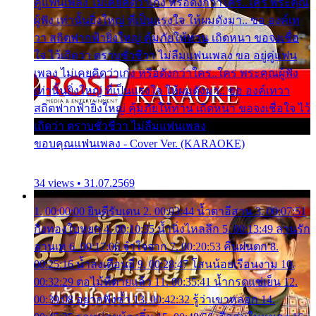
คู่แฟนเพลง ไม่เคยคิดว่าเก่ง หรือดังกว่าใคร..ใคร พระคุณ
ผู้ฟัง เท่านั้นยิ่งใหญ่ ที่เป็นแรงใจ ให้ผมดังมา.. ขอ องค์เท
วา สถิตฟากฟ้ายิ่งใหญ่ คุ้มภัยให้ท่าน เถิดหนา ขอจงเชื่อ
ใจ ไว้เถิดว่า ตราบชั่วชีวา ไม่ลืมแฟนเพลง ขอ อยู่คู่แฟน
เพลง ไม่เคยคิดว่าเก่ง หรือดังกว่าใคร..ใคร พระคุณผู้ฟัง
เท่านั้นยิ่งใหญ่ ที่เป็นแรงใจ ให้ผมดังมา.. ขอ องค์เทวา
สถิตฟากฟ้ายิ่งใหญ่ คุ้มภัยให้ท่าน เถิดหนา ขอจงเชื่อใจ ไว้
เถิดว่า ตราบชั่วชีวา ไม่ลืมแฟนเพลง
ขอบคุณแฟนเพลง - Cover Ver. (KARAOKE)
34 views • 31.07.2569
1. 00:00:00 ยินดีรับเดน 2. 00:03:44 น้ำตาอีสาน 3. 00:07:51
กิ่งทองใบหยก 4. 00:10:35 น้ำนิ่งไหลลึก 5. 00:13:49 ลานรัก
ลานเท 6. 00:17:06 จำใจจาก 7. 00:20:53 คืนฝนตก 8.
00:25:16 น้ำลงเดือนยี่ 9. 00:28:47 โสนน้อยเรือนงาม 10.
00:32:29 ตอไม้ที่ตายแล้ว 11. 00:35:41 น้ำกรดแช่เย็น 12.
00:39:08 อยากฟังซ้ำ 13. 00:42:32 รู้ว่าเขาหลอก 14.