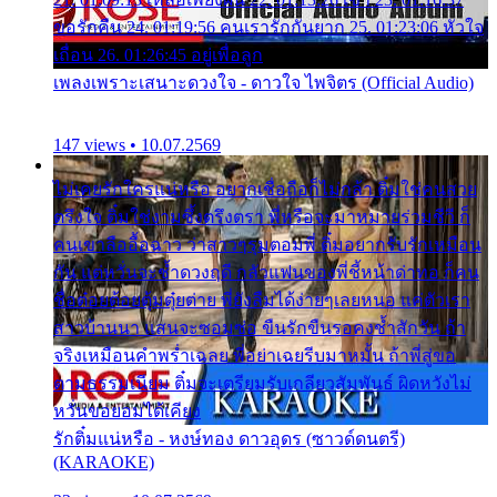
ขอรักคืน 24. 01:19:56 คนเรารักกันยาก 25. 01:23:06 หัวใจ
เถื่อน 26. 01:26:45 อยู่เพื่อลูก
เพลงเพราะเสนาะดวงใจ - ดาวใจ ไพจิตร (Official Audio)
147 views • 10.07.2569
ไม่เคยรักใครแน่หรือ อยากเชื่อถือก็ไม่กล้า ติ๋มใช่คนสวย
ตรึงใจ ติ๋มใช่งามซึ้งตรึงตรา พี่หรือจะมาหมายร่วมชีวี ก็
คนเขาลืออื้อฉาว ว่าสาวๆรุมตอมพี่ ติ๋มอยากรับรักเหมือน
กัน แต่หวั่นจะช้ำดวงฤดี กลัวแฟนของพี่ชี้หน้าด่าทอ ก็คน
ชื่อต๋อยต้อยตุ้มตุ๋ยต่าย พี่ยังลืมได้ง่ายๆเลยหนอ แค่ตัวเรา
สาวบ้านนา แสนจะซอมซ่อ ขืนรักขืนรอคงช้ำสักวัน ถ้า
จริงเหมือนคำพร่ำเฉลย พี่อย่าเฉยรีบมาหมั้น ถ้าพี่สู่ขอ
ตามธรรมเนียม ติ๋มจะเตรียมรับเกลียวสัมพันธ์ ผิดหวังไม่
หวั่นขอยอมได้เคียง
รักติ๋มแน่หรือ - หงษ์ทอง ดาวอุดร (ซาวด์ดนตรี)
(KARAOKE)