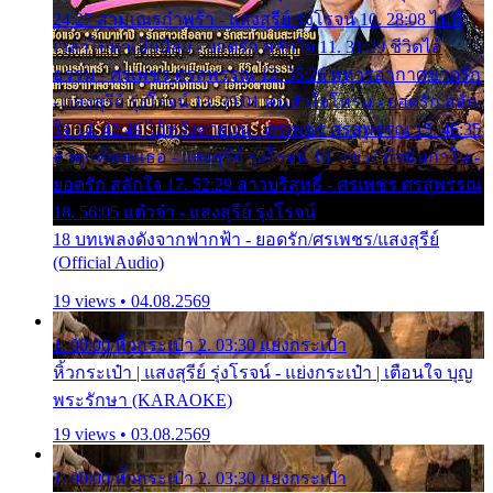
24:27 สามเณรกำพร้า - แสงสุรีย์ รุ่งโรจน์ 10. 28:08 ไม่มี
เวลาไปหาเมียน้อย - ยอดรัก สลักใจ 11. 31:29 ชีวิตไอ้
ธรรม - ศรเพชร ศรสุพรรณ 12. 35:26 ทหารอากาศขาดรัก
- แสงสุรีย์ รุ่งโรจน์ 13. 39:01 คนหัวใจโทรม - ยอดรัก สลัก
ใจ 14. 42:49 ไอ้หวังตายแน่ - ศรเพชร ศรสุพรรณ 15. 46:35
ธาตุแท้ของเธอ - แสงสุรีย์ รุ่งโรจน์ 16. 49:57 กำนันกำใน -
ยอดรัก สลักใจ 17. 52:29 สาวบริสุทธิ์ - ศรเพชร ศรสุพรรณ
18. 56:05 แต๋วจ๋า - แสงสุรีย์ รุ่งโรจน์
18 บทเพลงดังจากฟากฟ้า - ยอดรัก/ศรเพชร/แสงสุรีย์
(Official Audio)
19 views • 04.08.2569
1. 00:00 หิ้วกระเป๋า 2. 03:30 แย่งกระเป๋า
หิ้วกระเป๋า | แสงสุรีย์ รุ่งโรจน์ - แย่งกระเป๋า | เตือนใจ บุญ
พระรักษา (KARAOKE)
19 views • 03.08.2569
1. 00:00 หิ้วกระเป๋า 2. 03:30 แย่งกระเป๋า