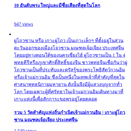
10 อันดับพระใหญ่และมีชื่อเสียงที่สุดในโลก
947 views
ผู่โถวซาน หรือ เกาะผู่โถว เป็นเกาะเล็กๆ ที่ตั้งอยู่ในส่วน
ตะวันออกของเมืองโจวซาน มณฑลเจ้อเจียง ประเทศจีน
โดยอยู่ทางตอนใต้ของนครเซี่ยงไฮ้ ผู่โถวซานเป็น 1 ใน 4
พุทธคีรีหรือภูเขาศักดิ์สิทธิ์ของจีน ชาวพุทธจีนเชื่อกันว่าผู่
โถวซานเป็นที่ประทับและตรัสรู้ของพระโพธิสัตว์กวนอิม
หรือเจ้าแม่กวนอิม ซึ่งเป็นหนึ่งในเทพเจ้าที่สำคัญที่สุดใน
ศาสนาพุทธนิกายมหายาน ดังนั้นจึงมีผู้แสวงบุญจากทั่ว
โลก โดยเฉพาะผู้ที่ศรัทธาในเจ้าแม่กวนอิมเดินทางมาที่
เกาะแห่งนี้เพื่อสักการะขอพรอยู่โดยตลอด
รวม 5 วัดสำคัญแห่งถิ่นกำเนิดเจ้าแม่กวนอิม | เกาะผู่โถว
ซาน มณฑลเจ้อเจียง ประเทศจีน
1,530 views