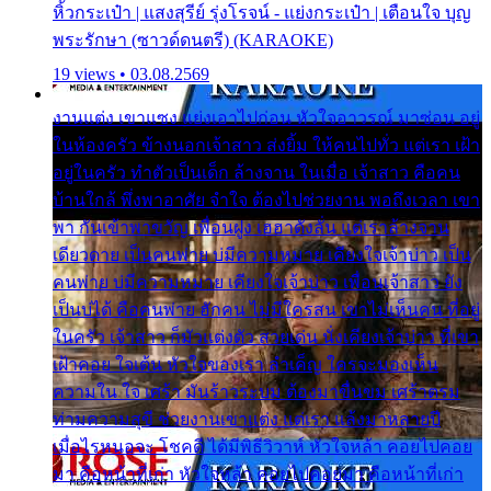
หิ้วกระเป๋า | แสงสุรีย์ รุ่งโรจน์ - แย่งกระเป๋า | เตือนใจ บุญ
พระรักษา (ซาวด์ดนตรี) (KARAOKE)
19 views • 03.08.2569
งานแต่ง เขาแซง แย่งเอาไปก่อน หัวใจอาวรณ์ มาซ่อน อยู่
ในห้องครัว ข้างนอกเจ้าสาว ส่งยิ้ม ให้คนไปทั่ว แต่เรา เฝ้า
อยู่ในครัว ทำตัวเป็นเด็ก ล้างจาน ในเมื่อ เจ้าสาว คือคน
บ้านใกล้ พึ่งพาอาศัย จำใจ ต้องไปช่วยงาน พอถึงเวลา เขา
พา กันเข้าพาขวัญ เพื่อนฝูง เฮฮาดังลั่น แต่เราล้างจาน
เดียวดาย เป็นคนพ่าย บ่มีความหมาย เคียงใจเจ้าบ่าว เป็น
คนพ่าย บ่มีความหมาย เคียงใจเจ้าบ่าว เพื่อนเจ้าสาว ยัง
เป็นบ่ได้ คือคนพ่าย ฮักคน ไม่มีใครสน เขาไม่เห็นคน ที่อยู่
ในครัว เจ้าสาว ก็มัวแต่งตัว สวยเด่น นั่งเคียงเจ้าบ่าว ที่เขา
เฝ้าคอย ใจเต้น หัวใจของเรา ลำเค็ญ ใครจะมองเห็น
ความใน ใจ เศร้า มันร้าวระบม ต้องมาขื่นขม เศร้าตรม
ท่ามความสุขี ช่วยงานเขาแต่ง แต่เรา แล้งมาหลายปี
เมื่อไรหนอจะ โชคดี ได้มีพิธีวิวาห์ หัวใจหล้า คอยไปคอย
มา คือหน้าที่เก่า หัวใจหล้า คอยไปคอยมา คือหน้าที่เก่า