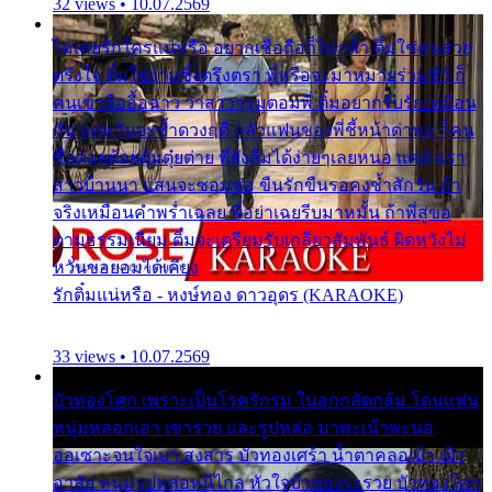
32 views • 10.07.2569
ไม่เคยรักใครแน่หรือ อยากเชื่อถือก็ไม่กล้า ติ๋มใช่คนสวย
ตรึงใจ ติ๋มใช่งามซึ้งตรึงตรา พี่หรือจะมาหมายร่วมชีวี ก็
คนเขาลืออื้อฉาว ว่าสาวๆรุมตอมพี่ ติ๋มอยากรับรักเหมือน
กัน แต่หวั่นจะช้ำดวงฤดี กลัวแฟนของพี่ชี้หน้าด่าทอ ก็คน
ชื่อต๋อยต้อยตุ้มตุ๋ยต่าย พี่ยังลืมได้ง่ายๆเลยหนอ แค่ตัวเรา
สาวบ้านนา แสนจะซอมซ่อ ขืนรักขืนรอคงช้ำสักวัน ถ้า
จริงเหมือนคำพร่ำเฉลย พี่อย่าเฉยรีบมาหมั้น ถ้าพี่สู่ขอ
ตามธรรมเนียม ติ๋มจะเตรียมรับเกลียวสัมพันธ์ ผิดหวังไม่
หวั่นขอยอมได้เคียง
รักติ๋มแน่หรือ - หงษ์ทอง ดาวอุดร (KARAOKE)
33 views • 10.07.2569
บัวทองโศก เพราะเป็นโรครักรุม ในอกกลัดกลุ้ม โดนแฟน
หนุ่มหลอกเอา เขารวย และรูปหล่อ มาพะเน้าพะนอ
ออเซาะจนใจเบา สงสาร บัวทองเศร้า น้ำตาคลอเบ้า เฝ้า
อาลัย หนุ่มรูปหล่อหนีไกล หัวใจบัวทองระรวย บัวทองโศก