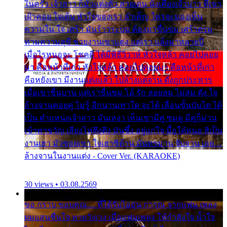
ในครัว เจ้าสาว ก็มัวแต่งตัว สวยเด่น นั่งเคียงเจ้าบ่าว ที่เขา
เฝ้าคอย ใจเต้น หัวใจของเรา ลำเค็ญ ใครจะมองเห็น
ความใน ใจ เศร้า มันร้าวระบม ต้องมาขื่นขม เศร้าตรม
ท่ามความสุขี ช่วยงานเขาแต่ง แต่เรา แล้งมาหลายปี
เมื่อไรหนอจะ โชคดี ได้มีพิธีวิวาห์ หัวใจหล้า คอยไปคอย
มา คือหน้าที่เก่า หัวใจหล้า คอยไปคอยมา คือหน้าที่เก่า
คือหยังเขา มีงานแต่งแล้ว ไปล้างแต่จาน ดั่งถูกประหาร
เมื่อเขาชื่นบาน แต่เราขื่นขม โอ้ รัก ลอยลม ไม่สม ดัง ใจ
ล้างจานคอยคู่ ไม่รู้ อีกนานเท่าใด จะได้ เลื่อนขั้นบันได ได้
เป็น ตำแหน่งเจ้าสาว มันเหงา เห็นเขามีคู่ ซมดู มีคู่ก็ม่วน
เข้าพาขวัญ เสียงโห่ตึงตึง มันซึ้ง อยู่แก่ใจ มื้อใด๋หนอ สิเป็น
งานเฮา มัวซอยเขา ใจเฮาซิด้าน มันทรมาน จับจาน เอย…
ล้างจานในงานแต่ง - Cover Ver. (KARAOKE)
30 views • 03.08.2569
ขอ กราบ ขอบคุณ.... ที่ได้รับไออุ่น การุณ จากแฟน เพลง
ผมแสนชื่นใจ หายวังเวง เมื่อแฟนเพลง ให้กำลังใจ น้ำใจ