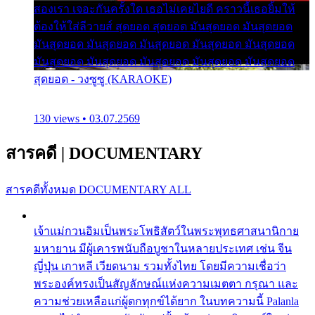
สองเรา เจอะกันครั้งใด เธอไม่เคยไยดี คราวนี้เธอยิ้มให้
ต้องให้ใส่ลีวายส์ สุดยอด สุดยอด มันสุดยอด มันสุดยอด
มันสุดยอด มันสุดยอด มันสุดยอด มันสุดยอด มันสุดยอด
มันสุดยอด มันสุดยอด มันสุดยอด มันสุดยอด มันสุดยอด
สุดยอด - วงซูซู (KARAOKE)
130 views • 03.07.2569
สารคดี
|
DOCUMENTARY
สารคดีทั้งหมด
DOCUMENTARY ALL
เจ้าแม่กวนอิมเป็นพระโพธิสัตว์ในพระพุทธศาสนานิกาย
มหายาน มีผู้เคารพนับถือบูชาในหลายประเทศ เช่น จีน
ญี่ปุ่น เกาหลี เวียดนาม รวมทั้งไทย โดยมีความเชื่อว่า
พระองค์ทรงเป็นสัญลักษณ์แห่งความเมตตา กรุณา และ
ความช่วยเหลือแก่ผู้ตกทุกข์ได้ยาก ในบทความนี้ Palanla