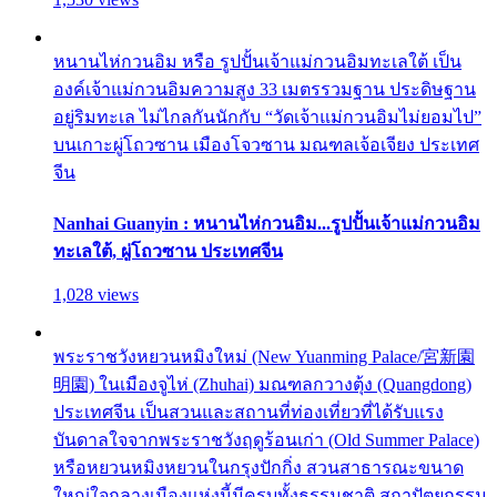
หนานไห่กวนอิม หรือ รูปปั้นเจ้าแม่กวนอิมทะเลใต้ เป็น
องค์เจ้าแม่กวนอิมความสูง 33 เมตรรวมฐาน ประดิษฐาน
อยู่ริมทะเล ไม่ไกลกันนักกับ “วัดเจ้าแม่กวนอิมไม่ยอมไป”
บนเกาะผู่โถวซาน เมืองโจวซาน มณฑลเจ้อเจียง ประเทศ
จีน
Nanhai Guanyin : หนานไห่กวนอิม...รูปปั้นเจ้าแม่กวนอิม
ทะเลใต้, ผู่โถวซาน ประเทศจีน
1,028 views
พระราชวังหยวนหมิงใหม่ (New Yuanming Palace/宮新園
明園) ในเมืองจูไห่ (Zhuhai) มณฑลกวางตุ้ง (Quangdong)
ประเทศจีน เป็นสวนและสถานที่ท่องเที่ยวที่ได้รับแรง
บันดาลใจจากพระราชวังฤดูร้อนเก่า (Old Summer Palace)
หรือหยวนหมิงหยวนในกรุงปักกิ่ง สวนสาธารณะขนาด
ใหญ่ใจกลางเมืองแห่งนี้มีครบทั้งธรรมชาติ สถาปัตยกรรม