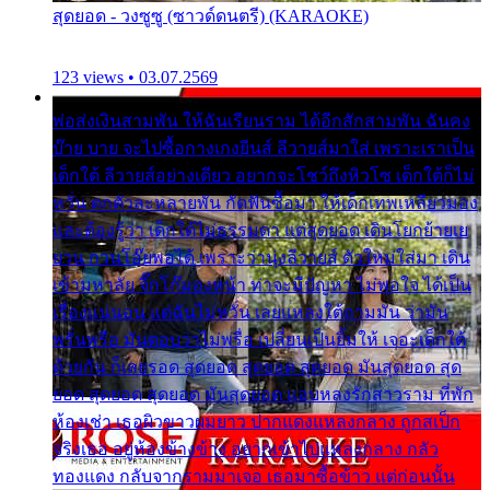
สุดยอด - วงซูซู (ซาวด์ดนตรี) (KARAOKE)
123 views • 03.07.2569
พ่อส่งเงินสามพัน ให้ฉันเรียนราม ได้อีกสักสามพัน ฉันคง
บ๊าย บาย จะไปซื้อกางเกงยีนส์ ลีวายส์มาใส่ เพราะเราเป็น
เด็กใต้ ลีวายส์อย่างเดียว อยากจะโชว์ถึงหิวโซ เด็กใต้ก็ไม่
หวั่น ตกตัวละหลายพัน กัดฟันซื้อมา ให้เด็กเทพเหลียวมอง
และต้องรู้ว่า เด็กใต้ไม่ธรรมดา แต่สุดยอด เดินโยกย้ายเย
ยวน กวนโอ๊ยพอได้ เพราะว่านุ่งลีวายส์ ตัวใหม่ใส่มา เดิน
เข้ามหาลัย จิ๊กโก๊มองหน้า ท่าจะมีปัญหา ไม่พอใจ ได้เป็น
เรื่องแน่นอน แต่ฉันไม่หวั่น เลยแหลงใต้ถามมัน ว่ามัน
พรั่นพรือ มันตอบว่าไม่พรื่อ เปลี่ยนเป็นยิ้มให้ เจอะเด็กใต้
ด้วยกัน ก็เลยรอด สุดยอด สุดยอด สุดยอด มันสุดยอด สุด
ยอด สุดยอด สุดยอด มันสุดยอด แอบหลงรักสาวราม ที่พัก
ห้องเช่า เธอผิวขาวผมยาว ปากแดงแหลงกลาง ถูกสเป็ก
จริงเธอ อยู่ห้องข้างข้าง อยากเข้าไปแหลงกลาง กลัว
ทองแดง กลับจากรามมาเจอ เธอมาซื้อข้าว แต่ก่อนนั้น