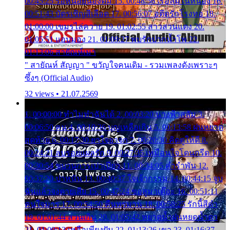
00:45:25 รอหน่อยน้องติ๋ม 15. 00:48:56 เรือล่มในหนอง 16.
00:51:43 บัตรเชิญสีเลือด 17. 00:56:07 อดีตรักโรงทอ 18.
01:00:00 เขมรไล่ควาย 19. 01:02:55 สาวสวนแตง 20.
01:05:51 แอบมอง 21. 01:09:27 พบรักปากน้ำโพ 22.
01:13:06 สายัณห์เมา
" สายัณห์ สัญญา " ขวัญใจคนเดิม - รวมเพลงดังเพราะๆ
ซึ้งๆ (Official Audio)
32 views • 21.07.2569
1. 00:00:00 ทำไมทำฉันได้ 2. 00:03:20 นางฟ้าสลัม 3.
00:06:50 คน 4. 00:10:36 บุญเหลือเกิน 5. 00:13:58 ฝนหยาด
สุดท้าย 6. 00:17:30 ยาใจยาจก 7. 00:20:30 คิดดูให้ดี 8.
00:24:21 ลบรอยแผลรัก 9. 00:27:35 เหมือนใจโดนกรีด 10.
00:30:54 ขบวนการเปาเปียว 11. 00:34:05 คำรำพัน 12.
00:37:20 ปาหนัน 13. 00:40:37 ใจเจ้ากรรม 14. 00:44:15 จูบ
ฉันแล้วจงตายเสีย 15. 00:47:24 ขอสูมาเต๊อะ 16. 00:51:11
คนใจมาร 17. 00:54:50 คืนทรมาน 18. 00:58:25 รักนี้สีดำ
19. 01:01:44 ส่วนเกิน 20. 01:05:42 หยาดน้ำฝนหยดน้ำตา
21. 01:09:13 เหลือเพียงฝัน 22. 01:13:26 เขา 23. 01:16:37