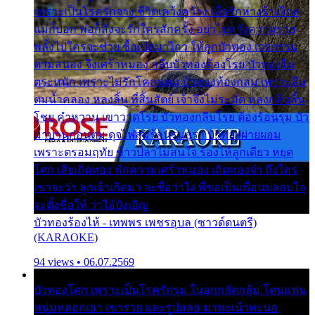
เพราะเป็นโรครักจาง ชีวิตเคว้งคว้าง เมื่อรักห่างร้างไกล
แม่ก็บอก พ่อก็สั่งจะรักใครสักครั้ง อย่าไปหวังความรวย
พลั้งไปใครจะช่วย ซื้อเปลมาไกว ให้ลูกบัวทอง เวรกรรม
ตามสนอง จึงเศร้าหมอง กลีบบัวทองต้องโรย บัวทองไม่
ตระหนัก เพราะไม่รักโคลนตม บัวทองท้องกลม เพราะลืม
ตมน้ำคลอง หลงลิ้น ที่สิ้นสัตย์ เจ้าจึงไม่ระมัด หลงกลิ่นลิ้น
โชย คำหวาน เขาวาดโรย บัวทองกลีบโรย ต้องร้อนรุม บัว
มาบานก่อนตูม ดุจไฟสุมร้อนรุมอุรา บัวทองผ่ายผอม
เพราะตรอมฤทัย ข้าวปลาไม่สนใจ ร้องไห้ลูกเดียว หยุด
โศก เสียเถิดทอง พักความเศร้าหมอง เถิดทองจ๋า ถึงใคร
เขาจะว่า ลูกเจ้าเกิดมา จะชื่อว่าไง พี่ขอเป็นเพื่อนปลอบใจ
จะตั้งชื่อให้ ว่าไอ้บังเอิญ
บัวทองร้องไห้ - เทพพร เพชรอุบล (ซาวด์ดนตรี)
(KARAOKE)
94 views • 06.07.2569
บัวทองโศก เพราะเป็นโรครักรุม ในอกกลัดกลุ้ม โดนแฟน
หนุ่มหลอกเอา เขารวย และรูปหล่อ มาพะเน้าพะนอ