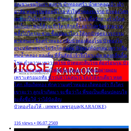
ออเซาะจนใจเบา สงสาร บัวทองเศร้า น้ำตาคลอเบ้า เฝ้า
อาลัย หนุ่มรูปหล่อหนีไกล หัวใจบัวทองระรวย บัวทองโศก
เพราะเป็นโรครักจาง ชีวิตเคว้งคว้าง เมื่อรักห่างร้างไกล
แม่ก็บอก พ่อก็สั่งจะรักใครสักครั้ง อย่าไปหวังความรวย
พลั้งไปใครจะช่วย ซื้อเปลมาไกว ให้ลูกบัวทอง เวรกรรม
ตามสนอง จึงเศร้าหมอง กลีบบัวทองต้องโรย บัวทองไม่
ตระหนัก เพราะไม่รักโคลนตม บัวทองท้องกลม เพราะลืม
ตมน้ำคลอง หลงลิ้น ที่สิ้นสัตย์ เจ้าจึงไม่ระมัด หลงกลิ่นลิ้น
โชย คำหวาน เขาวาดโรย บัวทองกลีบโรย ต้องร้อนรุม บัว
มาบานก่อนตูม ดุจไฟสุมร้อนรุมอุรา บัวทองผ่ายผอม
เพราะตรอมฤทัย ข้าวปลาไม่สนใจ ร้องไห้ลูกเดียว หยุด
โศก เสียเถิดทอง พักความเศร้าหมอง เถิดทองจ๋า ถึงใคร
เขาจะว่า ลูกเจ้าเกิดมา จะชื่อว่าไง พี่ขอเป็นเพื่อนปลอบใจ
จะตั้งชื่อให้ ว่าไอ้บังเอิญ
บัวทองร้องไห้ - เทพพร เพชรอุบล(KARAOKE)
116 views • 06.07.2569