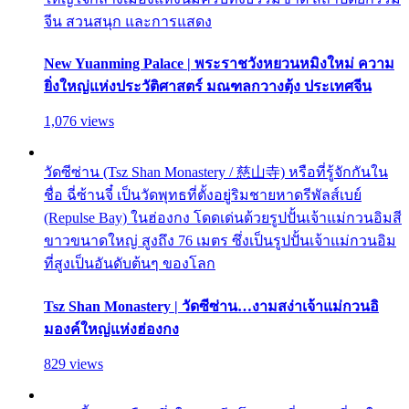
จีน สวนสนุก และการแสดง
New Yuanming Palace | พระราชวังหยวนหมิงใหม่ ความ
ยิ่งใหญ่แห่งประวัติศาสตร์ มณฑลกวางตุ้ง ประเทศจีน
1,076 views
วัดซีซ่าน (Tsz Shan Monastery / 慈山寺) หรือที่รู้จักกันใน
ชื่อ ฉี่ซ้านจี๋ เป็นวัดพุทธที่ตั้งอยู่ริมชายหาดรีพัลส์เบย์
(Repulse Bay) ในฮ่องกง โดดเด่นด้วยรูปปั้นเจ้าแม่กวนอิมสี
ขาวขนาดใหญ่ สูงถึง 76 เมตร ซึ่งเป็นรูปปั้นเจ้าแม่กวนอิม
ที่สูงเป็นอันดับต้นๆ ของโลก
Tsz Shan Monastery | วัดซีซ่าน…งามสง่าเจ้าแม่กวนอิ
มองค์ใหญ่แห่งฮ่องกง
829 views