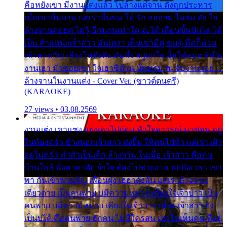
คือหยังเขา มีงานแต่งแล้ว ไปล้างแต่จาน ดั่งถูกประหาร
เมื่อเขาชื่นบาน แต่เราขื่นขม โอ้ รัก ลอยลม ไม่สม ดัง ใจ
ล้างจานคอยคู่ ไม่รู้ อีกนานเท่าใด จะได้ เลื่อนขั้นบันได ได้
เป็น ตำแหน่งเจ้าสาว มันเหงา เห็นเขามีคู่ ซมดู มีคู่ก็ม่วน
เข้าพาขวัญ เสียงโห่ตึงตึง มันซึ้ง อยู่แก่ใจ มื้อใด๋หนอ สิเป็น
งานเฮา มัวซอยเขา ใจเฮาซิด้าน มันทรมาน จับจาน เอย…
ล้างจานในงานแต่ง - Cover Ver. (ซาวด์ดนตรี)
(KARAOKE)
27 views • 03.08.2569
งานแต่ง เขาแซง แย่งเอาไปก่อน หัวใจอาวรณ์ มาซ่อน อยู่
ในห้องครัว ข้างนอกเจ้าสาว ส่งยิ้ม ให้คนไปทั่ว แต่เรา เฝ้า
อยู่ในครัว ทำตัวเป็นเด็ก ล้างจาน ในเมื่อ เจ้าสาว คือคน
บ้านใกล้ พึ่งพาอาศัย จำใจ ต้องไปช่วยงาน พอถึงเวลา เขา
พา กันเข้าพาขวัญ เพื่อนฝูง เฮฮาดังลั่น แต่เราล้างจาน
เดียวดาย เป็นคนพ่าย บ่มีความหมาย เคียงใจเจ้าบ่าว เป็น
คนพ่าย บ่มีความหมาย เคียงใจเจ้าบ่าว เพื่อนเจ้าสาว ยัง
เป็นบ่ได้ คือคนพ่าย ฮักคน ไม่มีใครสน เขาไม่เห็นคน ที่อยู่