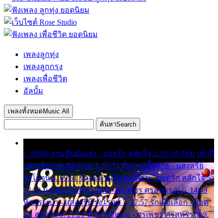
เพลงลูกทุ่ง
เพลงลูกกรุง
เพลงเพื่อชีวิต
อัลบั้ม
เพลงทั้งหมด
Music All
ค้นหา
Search
1. 00:00 สามสิบยังแจ๋ว - ยอดรัก สลักใจ 2. 02:49 รักมาห้าปี
- ศรเพชร ศรสุพรรณ 3. 05:57 รักสาวเสื้อลาย - แสงสุรีย์
รุ่งโรจน์ 4. 09:51 รักสะท้านดินสะเทือน - ยอดรัก สลักใจ 5.
12:23 มอเตอร์ไซค์ทำหล่น - ศรเพชร ศรสุพรรณ 6. 14:49
หิ้วกระเป๋า - แสงสุรีย์ รุ่งโรจน์ 7. 17:57 รักเผื่อเลือก - ยอด
รัก สลักใจ 8. 21:21 น้ำตาไอ้หนุ่ม - ศรเพชร ศรสุพรรณ 9.