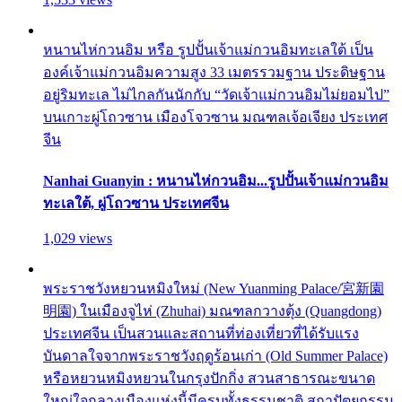
หนานไห่กวนอิม หรือ รูปปั้นเจ้าแม่กวนอิมทะเลใต้ เป็น
องค์เจ้าแม่กวนอิมความสูง 33 เมตรรวมฐาน ประดิษฐาน
อยู่ริมทะเล ไม่ไกลกันนักกับ “วัดเจ้าแม่กวนอิมไม่ยอมไป”
บนเกาะผู่โถวซาน เมืองโจวซาน มณฑลเจ้อเจียง ประเทศ
จีน
Nanhai Guanyin : หนานไห่กวนอิม...รูปปั้นเจ้าแม่กวนอิม
ทะเลใต้, ผู่โถวซาน ประเทศจีน
1,029 views
พระราชวังหยวนหมิงใหม่ (New Yuanming Palace/宮新園
明園) ในเมืองจูไห่ (Zhuhai) มณฑลกวางตุ้ง (Quangdong)
ประเทศจีน เป็นสวนและสถานที่ท่องเที่ยวที่ได้รับแรง
บันดาลใจจากพระราชวังฤดูร้อนเก่า (Old Summer Palace)
หรือหยวนหมิงหยวนในกรุงปักกิ่ง สวนสาธารณะขนาด
ใหญ่ใจกลางเมืองแห่งนี้มีครบทั้งธรรมชาติ สถาปัตยกรรม