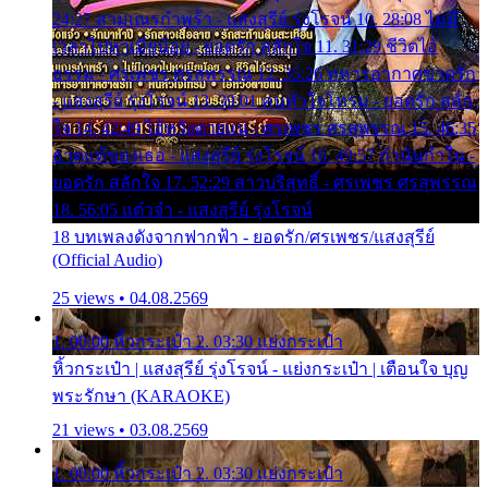
24:27 สามเณรกำพร้า - แสงสุรีย์ รุ่งโรจน์ 10. 28:08 ไม่มี
เวลาไปหาเมียน้อย - ยอดรัก สลักใจ 11. 31:29 ชีวิตไอ้
ธรรม - ศรเพชร ศรสุพรรณ 12. 35:26 ทหารอากาศขาดรัก
- แสงสุรีย์ รุ่งโรจน์ 13. 39:01 คนหัวใจโทรม - ยอดรัก สลัก
ใจ 14. 42:49 ไอ้หวังตายแน่ - ศรเพชร ศรสุพรรณ 15. 46:35
ธาตุแท้ของเธอ - แสงสุรีย์ รุ่งโรจน์ 16. 49:57 กำนันกำใน -
ยอดรัก สลักใจ 17. 52:29 สาวบริสุทธิ์ - ศรเพชร ศรสุพรรณ
18. 56:05 แต๋วจ๋า - แสงสุรีย์ รุ่งโรจน์
18 บทเพลงดังจากฟากฟ้า - ยอดรัก/ศรเพชร/แสงสุรีย์
(Official Audio)
25 views • 04.08.2569
1. 00:00 หิ้วกระเป๋า 2. 03:30 แย่งกระเป๋า
หิ้วกระเป๋า | แสงสุรีย์ รุ่งโรจน์ - แย่งกระเป๋า | เตือนใจ บุญ
พระรักษา (KARAOKE)
21 views • 03.08.2569
1. 00:00 หิ้วกระเป๋า 2. 03:30 แย่งกระเป๋า