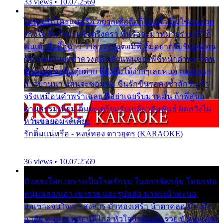
33 views • 10.07.2569
ไม่เคยรักใครแน่หรือ อยากเชื่อถือก็ไม่กล้า ติ๋มใช่คนสวย
ตรึงใจ ติ๋มใช่งามซึ้งตรึงตรา พี่หรือจะมาหมายร่วมชีวี ก็
คนเขาลืออื้อฉาว ว่าสาวๆรุมตอมพี่ ติ๋มอยากรับรักเหมือน
กัน แต่หวั่นจะช้ำดวงฤดี กลัวแฟนของพี่ชี้หน้าด่าทอ ก็คน
ชื่อต๋อยต้อยตุ้มตุ๋ยต่าย พี่ยังลืมได้ง่ายๆเลยหนอ แค่ตัวเรา
สาวบ้านนา แสนจะซอมซ่อ ขืนรักขืนรอคงช้ำสักวัน ถ้า
จริงเหมือนคำพร่ำเฉลย พี่อย่าเฉยรีบมาหมั้น ถ้าพี่สู่ขอ
ตามธรรมเนียม ติ๋มจะเตรียมรับเกลียวสัมพันธ์ ผิดหวังไม่
หวั่นขอยอมได้เคียง
รักติ๋มแน่หรือ - หงษ์ทอง ดาวอุดร (KARAOKE)
36 views • 10.07.2569
บัวทองโศก เพราะเป็นโรครักรุม ในอกกลัดกลุ้ม โดนแฟน
หนุ่มหลอกเอา เขารวย และรูปหล่อ มาพะเน้าพะนอ
ออเซาะจนใจเบา สงสาร บัวทองเศร้า น้ำตาคลอเบ้า เฝ้า
อาลัย หนุ่มรูปหล่อหนีไกล หัวใจบัวทองระรวย บัวทองโศก