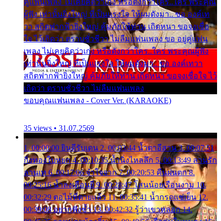
คู่แฟนเพลง ไม่เคยคิดว่าเก่ง หรือดังกว่าใคร..ใคร พระคุณ
ผู้ฟัง เท่านั้นยิ่งใหญ่ ที่เป็นแรงใจ ให้ผมดังมา.. ขอ องค์เท
วา สถิตฟากฟ้ายิ่งใหญ่ คุ้มภัยให้ท่าน เถิดหนา ขอจงเชื่อ
ใจ ไว้เถิดว่า ตราบชั่วชีวา ไม่ลืมแฟนเพลง ขอ อยู่คู่แฟน
เพลง ไม่เคยคิดว่าเก่ง หรือดังกว่าใคร..ใคร พระคุณผู้ฟัง
เท่านั้นยิ่งใหญ่ ที่เป็นแรงใจ ให้ผมดังมา.. ขอ องค์เทวา
สถิตฟากฟ้ายิ่งใหญ่ คุ้มภัยให้ท่าน เถิดหนา ขอจงเชื่อใจ ไว้
เถิดว่า ตราบชั่วชีวา ไม่ลืมแฟนเพลง
ขอบคุณแฟนเพลง - Cover Ver. (KARAOKE)
35 views • 31.07.2569
1. 00:00:00 ยินดีรับเดน 2. 00:03:44 น้ำตาอีสาน 3. 00:07:51
กิ่งทองใบหยก 4. 00:10:35 น้ำนิ่งไหลลึก 5. 00:13:49 ลานรัก
ลานเท 6. 00:17:06 จำใจจาก 7. 00:20:53 คืนฝนตก 8.
00:25:16 น้ำลงเดือนยี่ 9. 00:28:47 โสนน้อยเรือนงาม 10.
00:32:29 ตอไม้ที่ตายแล้ว 11. 00:35:41 น้ำกรดแช่เย็น 12.
00:39:08 อยากฟังซ้ำ 13. 00:42:32 รู้ว่าเขาหลอก 14.