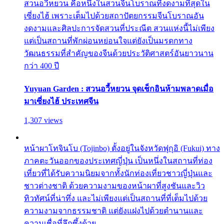
สวนอวี้หยวน คือหนึ่งในสวนจีนโบราณที่งดงามที่สุดใน
เซี่ยงไฮ้ เพราะเต็มไปด้วยสถาปัตยกรรมจีนโบราณอัน
งดงามและศิลปะการจัดสวนที่ประณีต สวนแห่งนี้ไม่เพียง
แต่เป็นสถานที่พักผ่อนหย่อนใจแต่ยังเป็นมรดกทาง
วัฒนธรรมที่สำคัญของจีนด้วยประวัติศาสตร์อันยาวนาน
กว่า 400 ปี
Yuyuan Garden : สวนอวี้หยวน จุดเช็กอินห้ามพลาดเมื่อ
มาเซี่ยงไฮ้ ประเทศจีน
1,307 views
หน้าผาโทจินโบ (Tojinbo) ตั้งอยู่ในจังหวัดฟุกุอิ (Fukui) ทาง
ภาคตะวันออกของประเทศญี่ปุ่น เป็นหนึ่งในสถานที่ท่อง
เที่ยวที่ได้รับความนิยมจากทั้งนักท่องเที่ยวชาวญี่ปุ่นและ
ชาวต่างชาติ ด้วยความงามของหน้าผาที่สูงชันและวิว
ทิวทัศน์ที่น่าทึ่ง และไม่เพียงแต่เป็นสถานที่ที่เต็มไปด้วย
ความงามจากธรรมชาติ แต่ยังแฝงไปด้วยตำนานและ
ความเชื่อที่ลึกซึ้งด้วย