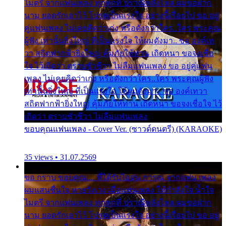
ไมตรี จากแฟนเพลง ทุกทุกที่ ปราณีหลั่งไหล ผมขอฝาก
นาม ยอดรักเอาไว้ โปรดเป็นแรงใจ อย่างนี้เรื่อยไป ขอ อยู่
คู่แฟนเพลง ไม่เคยคิดว่าเก่ง หรือดังกว่าใคร..ใคร พระคุณ
ผู้ฟัง เท่านั้นยิ่งใหญ่ ที่เป็นแรงใจ ให้ผมดังมา.. ขอ องค์เท
วา สถิตฟากฟ้ายิ่งใหญ่ คุ้มภัยให้ท่าน เถิดหนา ขอจงเชื่อ
ใจ ไว้เถิดว่า ตราบชั่วชีวา ไม่ลืมแฟนเพลง ขอ อยู่คู่แฟน
เพลง ไม่เคยคิดว่าเก่ง หรือดังกว่าใคร..ใคร พระคุณผู้ฟัง
เท่านั้นยิ่งใหญ่ ที่เป็นแรงใจ ให้ผมดังมา.. ขอ องค์เทวา
สถิตฟากฟ้ายิ่งใหญ่ คุ้มภัยให้ท่าน เถิดหนา ขอจงเชื่อใจ ไว้
เถิดว่า ตราบชั่วชีวา ไม่ลืมแฟนเพลง
ขอบคุณแฟนเพลง - Cover Ver. (ซาวด์ดนตรี) (KARAOKE)
35 views • 31.07.2569
ขอ กราบ ขอบคุณ.... ที่ได้รับไออุ่น การุณ จากแฟน เพลง
ผมแสนชื่นใจ หายวังเวง เมื่อแฟนเพลง ให้กำลังใจ น้ำใจ
ไมตรี จากแฟนเพลง ทุกทุกที่ ปราณีหลั่งไหล ผมขอฝาก
นาม ยอดรักเอาไว้ โปรดเป็นแรงใจ อย่างนี้เรื่อยไป ขอ อยู่