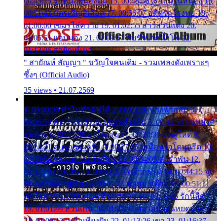
00:45:25 รอหน่อยน้องติ๋ม 15. 00:48:56 เรือล่มในหนอง 16.
00:51:43 บัตรเชิญสีเลือด 17. 00:56:07 อดีตรักโรงทอ 18.
01:00:00 เขมรไล่ควาย 19. 01:02:55 สาวสวนแตง 20.
01:05:51 แอบมอง 21. 01:09:27 พบรักปากน้ำโพ 22.
01:13:06 สายัณห์เมา
" สายัณห์ สัญญา " ขวัญใจคนเดิม - รวมเพลงดังเพราะๆ
ซึ้งๆ (Official Audio)
35 views • 21.07.2569
1. 00:00:00 ทำไมทำฉันได้ 2. 00:03:20 นางฟ้าสลัม 3.
00:06:50 คน 4. 00:10:36 บุญเหลือเกิน 5. 00:13:58 ฝนหยาด
สุดท้าย 6. 00:17:30 ยาใจยาจก 7. 00:20:30 คิดดูให้ดี 8.
00:24:21 ลบรอยแผลรัก 9. 00:27:35 เหมือนใจโดนกรีด 10.
00:30:54 ขบวนการเปาเปียว 11. 00:34:05 คำรำพัน 12.
00:37:20 ปาหนัน 13. 00:40:37 ใจเจ้ากรรม 14. 00:44:15 จูบ
ฉันแล้วจงตายเสีย 15. 00:47:24 ขอสูมาเต๊อะ 16. 00:51:11
คนใจมาร 17. 00:54:50 คืนทรมาน 18. 00:58:25 รักนี้สีดำ
19. 01:01:44 ส่วนเกิน 20. 01:05:42 หยาดน้ำฝนหยดน้ำตา
21. 01:09:13 เหลือเพียงฝัน 22. 01:13:26 เขา 23. 01:16:37