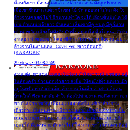
คือหยังเขา มีงานแต่งแล้ว ไปล้างแต่จาน ดั่งถูกประหาร
เมื่อเขาชื่นบาน แต่เราขื่นขม โอ้ รัก ลอยลม ไม่สม ดัง ใจ
ล้างจานคอยคู่ ไม่รู้ อีกนานเท่าใด จะได้ เลื่อนขั้นบันได ได้
เป็น ตำแหน่งเจ้าสาว มันเหงา เห็นเขามีคู่ ซมดู มีคู่ก็ม่วน
เข้าพาขวัญ เสียงโห่ตึงตึง มันซึ้ง อยู่แก่ใจ มื้อใด๋หนอ สิเป็น
งานเฮา มัวซอยเขา ใจเฮาซิด้าน มันทรมาน จับจาน เอย…
ล้างจานในงานแต่ง - Cover Ver. (ซาวด์ดนตรี)
(KARAOKE)
29 views • 03.08.2569
งานแต่ง เขาแซง แย่งเอาไปก่อน หัวใจอาวรณ์ มาซ่อน อยู่
ในห้องครัว ข้างนอกเจ้าสาว ส่งยิ้ม ให้คนไปทั่ว แต่เรา เฝ้า
อยู่ในครัว ทำตัวเป็นเด็ก ล้างจาน ในเมื่อ เจ้าสาว คือคน
บ้านใกล้ พึ่งพาอาศัย จำใจ ต้องไปช่วยงาน พอถึงเวลา เขา
พา กันเข้าพาขวัญ เพื่อนฝูง เฮฮาดังลั่น แต่เราล้างจาน
เดียวดาย เป็นคนพ่าย บ่มีความหมาย เคียงใจเจ้าบ่าว เป็น
คนพ่าย บ่มีความหมาย เคียงใจเจ้าบ่าว เพื่อนเจ้าสาว ยัง
เป็นบ่ได้ คือคนพ่าย ฮักคน ไม่มีใครสน เขาไม่เห็นคน ที่อยู่