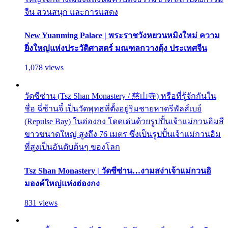
จีน สวนสนุก และการแสดง
New Yuanming Palace | พระราชวังหยวนหมิงใหม่ ความ
ยิ่งใหญ่แห่งประวัติศาสตร์ มณฑลกวางตุ้ง ประเทศจีน
1,078 views
วัดซีซ่าน (Tsz Shan Monastery / 慈山寺) หรือที่รู้จักกันใน
ชื่อ ฉี่ซ้านจี๋ เป็นวัดพุทธที่ตั้งอยู่ริมชายหาดรีพัลส์เบย์
(Repulse Bay) ในฮ่องกง โดดเด่นด้วยรูปปั้นเจ้าแม่กวนอิมสี
ขาวขนาดใหญ่ สูงถึง 76 เมตร ซึ่งเป็นรูปปั้นเจ้าแม่กวนอิม
ที่สูงเป็นอันดับต้นๆ ของโลก
Tsz Shan Monastery | วัดซีซ่าน…งามสง่าเจ้าแม่กวนอิ
มองค์ใหญ่แห่งฮ่องกง
831 views