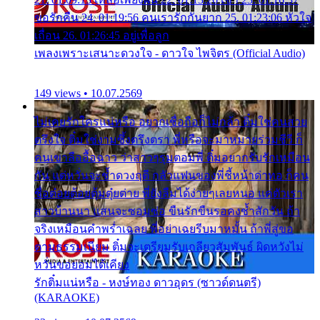
ขอรักคืน 24. 01:19:56 คนเรารักกันยาก 25. 01:23:06 หัวใจ
เถื่อน 26. 01:26:45 อยู่เพื่อลูก
เพลงเพราะเสนาะดวงใจ - ดาวใจ ไพจิตร (Official Audio)
149 views • 10.07.2569
ไม่เคยรักใครแน่หรือ อยากเชื่อถือก็ไม่กล้า ติ๋มใช่คนสวย
ตรึงใจ ติ๋มใช่งามซึ้งตรึงตรา พี่หรือจะมาหมายร่วมชีวี ก็
คนเขาลืออื้อฉาว ว่าสาวๆรุมตอมพี่ ติ๋มอยากรับรักเหมือน
กัน แต่หวั่นจะช้ำดวงฤดี กลัวแฟนของพี่ชี้หน้าด่าทอ ก็คน
ชื่อต๋อยต้อยตุ้มตุ๋ยต่าย พี่ยังลืมได้ง่ายๆเลยหนอ แค่ตัวเรา
สาวบ้านนา แสนจะซอมซ่อ ขืนรักขืนรอคงช้ำสักวัน ถ้า
จริงเหมือนคำพร่ำเฉลย พี่อย่าเฉยรีบมาหมั้น ถ้าพี่สู่ขอ
ตามธรรมเนียม ติ๋มจะเตรียมรับเกลียวสัมพันธ์ ผิดหวังไม่
หวั่นขอยอมได้เคียง
รักติ๋มแน่หรือ - หงษ์ทอง ดาวอุดร (ซาวด์ดนตรี)
(KARAOKE)