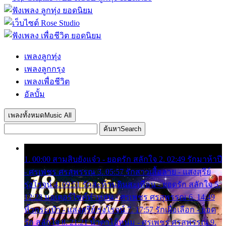
เพลงลูกทุ่ง
เพลงลูกกรุง
เพลงเพื่อชีวิต
อัลบั้ม
เพลงทั้งหมด
Music All
ค้นหา
Search
1. 00:00 สามสิบยังแจ๋ว - ยอดรัก สลักใจ 2. 02:49 รักมาห้าปี
- ศรเพชร ศรสุพรรณ 3. 05:57 รักสาวเสื้อลาย - แสงสุรีย์
รุ่งโรจน์ 4. 09:51 รักสะท้านดินสะเทือน - ยอดรัก สลักใจ 5.
12:23 มอเตอร์ไซค์ทำหล่น - ศรเพชร ศรสุพรรณ 6. 14:49
หิ้วกระเป๋า - แสงสุรีย์ รุ่งโรจน์ 7. 17:57 รักเผื่อเลือก - ยอด
รัก สลักใจ 8. 21:21 น้ำตาไอ้หนุ่ม - ศรเพชร ศรสุพรรณ 9.