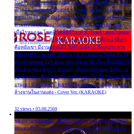
ในครัว เจ้าสาว ก็มัวแต่งตัว สวยเด่น นั่งเคียงเจ้าบ่าว ที่เขา
เฝ้าคอย ใจเต้น หัวใจของเรา ลำเค็ญ ใครจะมองเห็น
ความใน ใจ เศร้า มันร้าวระบม ต้องมาขื่นขม เศร้าตรม
ท่ามความสุขี ช่วยงานเขาแต่ง แต่เรา แล้งมาหลายปี
เมื่อไรหนอจะ โชคดี ได้มีพิธีวิวาห์ หัวใจหล้า คอยไปคอย
มา คือหน้าที่เก่า หัวใจหล้า คอยไปคอยมา คือหน้าที่เก่า
คือหยังเขา มีงานแต่งแล้ว ไปล้างแต่จาน ดั่งถูกประหาร
เมื่อเขาชื่นบาน แต่เราขื่นขม โอ้ รัก ลอยลม ไม่สม ดัง ใจ
ล้างจานคอยคู่ ไม่รู้ อีกนานเท่าใด จะได้ เลื่อนขั้นบันได ได้
เป็น ตำแหน่งเจ้าสาว มันเหงา เห็นเขามีคู่ ซมดู มีคู่ก็ม่วน
เข้าพาขวัญ เสียงโห่ตึงตึง มันซึ้ง อยู่แก่ใจ มื้อใด๋หนอ สิเป็น
งานเฮา มัวซอยเขา ใจเฮาซิด้าน มันทรมาน จับจาน เอย…
ล้างจานในงานแต่ง - Cover Ver. (KARAOKE)
32 views • 03.08.2569
ขอ กราบ ขอบคุณ.... ที่ได้รับไออุ่น การุณ จากแฟน เพลง
ผมแสนชื่นใจ หายวังเวง เมื่อแฟนเพลง ให้กำลังใจ น้ำใจ