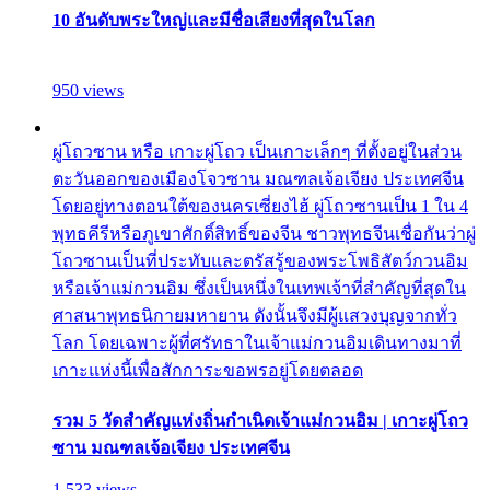
10 อันดับพระใหญ่และมีชื่อเสียงที่สุดในโลก
950 views
ผู่โถวซาน หรือ เกาะผู่โถว เป็นเกาะเล็กๆ ที่ตั้งอยู่ในส่วน
ตะวันออกของเมืองโจวซาน มณฑลเจ้อเจียง ประเทศจีน
โดยอยู่ทางตอนใต้ของนครเซี่ยงไฮ้ ผู่โถวซานเป็น 1 ใน 4
พุทธคีรีหรือภูเขาศักดิ์สิทธิ์ของจีน ชาวพุทธจีนเชื่อกันว่าผู่
โถวซานเป็นที่ประทับและตรัสรู้ของพระโพธิสัตว์กวนอิม
หรือเจ้าแม่กวนอิม ซึ่งเป็นหนึ่งในเทพเจ้าที่สำคัญที่สุดใน
ศาสนาพุทธนิกายมหายาน ดังนั้นจึงมีผู้แสวงบุญจากทั่ว
โลก โดยเฉพาะผู้ที่ศรัทธาในเจ้าแม่กวนอิมเดินทางมาที่
เกาะแห่งนี้เพื่อสักการะขอพรอยู่โดยตลอด
รวม 5 วัดสำคัญแห่งถิ่นกำเนิดเจ้าแม่กวนอิม | เกาะผู่โถว
ซาน มณฑลเจ้อเจียง ประเทศจีน
1,533 views