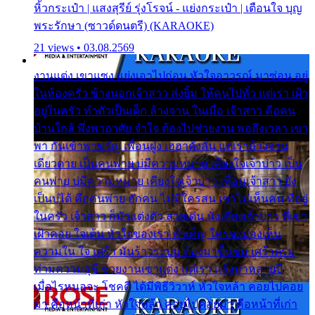
หิ้วกระเป๋า | แสงสุรีย์ รุ่งโรจน์ - แย่งกระเป๋า | เตือนใจ บุญ
พระรักษา (ซาวด์ดนตรี) (KARAOKE)
21 views • 03.08.2569
งานแต่ง เขาแซง แย่งเอาไปก่อน หัวใจอาวรณ์ มาซ่อน อยู่
ในห้องครัว ข้างนอกเจ้าสาว ส่งยิ้ม ให้คนไปทั่ว แต่เรา เฝ้า
อยู่ในครัว ทำตัวเป็นเด็ก ล้างจาน ในเมื่อ เจ้าสาว คือคน
บ้านใกล้ พึ่งพาอาศัย จำใจ ต้องไปช่วยงาน พอถึงเวลา เขา
พา กันเข้าพาขวัญ เพื่อนฝูง เฮฮาดังลั่น แต่เราล้างจาน
เดียวดาย เป็นคนพ่าย บ่มีความหมาย เคียงใจเจ้าบ่าว เป็น
คนพ่าย บ่มีความหมาย เคียงใจเจ้าบ่าว เพื่อนเจ้าสาว ยัง
เป็นบ่ได้ คือคนพ่าย ฮักคน ไม่มีใครสน เขาไม่เห็นคน ที่อยู่
ในครัว เจ้าสาว ก็มัวแต่งตัว สวยเด่น นั่งเคียงเจ้าบ่าว ที่เขา
เฝ้าคอย ใจเต้น หัวใจของเรา ลำเค็ญ ใครจะมองเห็น
ความใน ใจ เศร้า มันร้าวระบม ต้องมาขื่นขม เศร้าตรม
ท่ามความสุขี ช่วยงานเขาแต่ง แต่เรา แล้งมาหลายปี
เมื่อไรหนอจะ โชคดี ได้มีพิธีวิวาห์ หัวใจหล้า คอยไปคอย
มา คือหน้าที่เก่า หัวใจหล้า คอยไปคอยมา คือหน้าที่เก่า