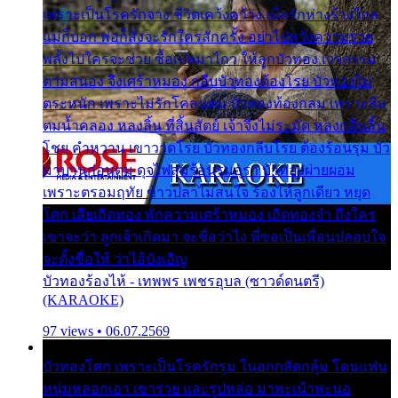
เพราะเป็นโรครักจาง ชีวิตเคว้งคว้าง เมื่อรักห่างร้างไกล
แม่ก็บอก พ่อก็สั่งจะรักใครสักครั้ง อย่าไปหวังความรวย
พลั้งไปใครจะช่วย ซื้อเปลมาไกว ให้ลูกบัวทอง เวรกรรม
ตามสนอง จึงเศร้าหมอง กลีบบัวทองต้องโรย บัวทองไม่
ตระหนัก เพราะไม่รักโคลนตม บัวทองท้องกลม เพราะลืม
ตมน้ำคลอง หลงลิ้น ที่สิ้นสัตย์ เจ้าจึงไม่ระมัด หลงกลิ่นลิ้น
โชย คำหวาน เขาวาดโรย บัวทองกลีบโรย ต้องร้อนรุม บัว
มาบานก่อนตูม ดุจไฟสุมร้อนรุมอุรา บัวทองผ่ายผอม
เพราะตรอมฤทัย ข้าวปลาไม่สนใจ ร้องไห้ลูกเดียว หยุด
โศก เสียเถิดทอง พักความเศร้าหมอง เถิดทองจ๋า ถึงใคร
เขาจะว่า ลูกเจ้าเกิดมา จะชื่อว่าไง พี่ขอเป็นเพื่อนปลอบใจ
จะตั้งชื่อให้ ว่าไอ้บังเอิญ
บัวทองร้องไห้ - เทพพร เพชรอุบล (ซาวด์ดนตรี)
(KARAOKE)
97 views • 06.07.2569
บัวทองโศก เพราะเป็นโรครักรุม ในอกกลัดกลุ้ม โดนแฟน
หนุ่มหลอกเอา เขารวย และรูปหล่อ มาพะเน้าพะนอ