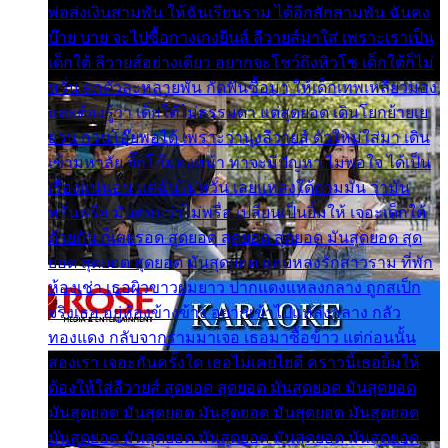
พ่อส่งเงินสามพัน ให้ฉันเรียนราม ได้อีกสักสามพัน ฉันคง
บ๊าย บาย จะไปซื้อกางเกงยีนส์ ลีวายส์มาใส่ เพราะเราเป็น
เด็กใต้ ลีวายส์อย่างเดียว อยากจะโชว์ถึงหิวโซ เด็กใต้ก็ไม่
หวั่น ตกตัวละหลายพัน กัดฟันซื้อมา ให้เด็กเทพเหลียวมอง
และต้องรู้ว่า เด็กใต้ไม่ธรรมดา แต่สุดยอด เดินโยกย้ายเย
ยวน กวนโอ๊ยพอได้ เพราะว่านุ่งลีวายส์ ตัวใหม่ใส่มา เดิน
เข้ามหาลัย จิ๊กโก๊มองหน้า ท่าจะมีปัญหา ไม่พอใจ ได้เป็น
เรื่องแน่นอน แต่ฉันไม่หวั่น เลยแหลงใต้ถามมัน ว่ามัน
พรั่นพรือ มันตอบว่าไม่พรื่อ เปลี่ยนเป็นยิ้มให้ เจอะเด็กใต้
ด้วยกัน ก็เลยรอด สุดยอด สุดยอด สุดยอด มันสุดยอด สุด
ยอด สุดยอด สุดยอด มันสุดยอด แอบหลงรักสาวราม ที่พัก
ห้องเช่า เธอผิวขาวผมยาว ปากแดงแหลงกลาง ถูกสเป็ก
จริงเธอ อยู่ห้องข้างข้าง อยากเข้าไปแหลงกลาง กลัว
ทองแดง กลับจากรามมาเจอ เธอมาซื้อข้าว แต่ก่อนนั้น
สองเรา เจอะกันครั้งใด เธอไม่เคยไยดี คราวนี้เธอยิ้มให้
ต้องให้ใส่ลีวายส์ สุดยอด สุดยอด มันสุดยอด มันสุดยอด
มันสุดยอด มันสุดยอด มันสุดยอด มันสุดยอด มันสุดยอด
มันสุดยอด มันสุดยอด มันสุดยอด มันสุดยอด มันสุดยอด