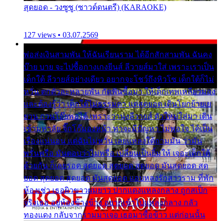
สุดยอด - วงซูซู (ซาวด์ดนตรี) (KARAOKE)
127 views • 03.07.2569
พ่อส่งเงินสามพัน ให้ฉันเรียนราม ได้อีกสักสามพัน ฉันคง
บ๊าย บาย จะไปซื้อกางเกงยีนส์ ลีวายส์มาใส่ เพราะเราเป็น
เด็กใต้ ลีวายส์อย่างเดียว อยากจะโชว์ถึงหิวโซ เด็กใต้ก็ไม่
หวั่น ตกตัวละหลายพัน กัดฟันซื้อมา ให้เด็กเทพเหลียวมอง
และต้องรู้ว่า เด็กใต้ไม่ธรรมดา แต่สุดยอด เดินโยกย้ายเย
ยวน กวนโอ๊ยพอได้ เพราะว่านุ่งลีวายส์ ตัวใหม่ใส่มา เดิน
เข้ามหาลัย จิ๊กโก๊มองหน้า ท่าจะมีปัญหา ไม่พอใจ ได้เป็น
เรื่องแน่นอน แต่ฉันไม่หวั่น เลยแหลงใต้ถามมัน ว่ามัน
พรั่นพรือ มันตอบว่าไม่พรื่อ เปลี่ยนเป็นยิ้มให้ เจอะเด็กใต้
ด้วยกัน ก็เลยรอด สุดยอด สุดยอด สุดยอด มันสุดยอด สุด
ยอด สุดยอด สุดยอด มันสุดยอด แอบหลงรักสาวราม ที่พัก
ห้องเช่า เธอผิวขาวผมยาว ปากแดงแหลงกลาง ถูกสเป็ก
จริงเธอ อยู่ห้องข้างข้าง อยากเข้าไปแหลงกลาง กลัว
ทองแดง กลับจากรามมาเจอ เธอมาซื้อข้าว แต่ก่อนนั้น