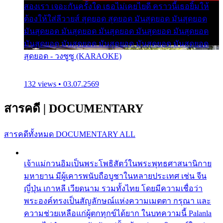
สองเรา เจอะกันครั้งใด เธอไม่เคยไยดี คราวนี้เธอยิ้มให้
ต้องให้ใส่ลีวายส์ สุดยอด สุดยอด มันสุดยอด มันสุดยอด
มันสุดยอด มันสุดยอด มันสุดยอด มันสุดยอด มันสุดยอด
มันสุดยอด มันสุดยอด มันสุดยอด มันสุดยอด มันสุดยอด
สุดยอด - วงซูซู (KARAOKE)
132 views • 03.07.2569
สารคดี
|
DOCUMENTARY
สารคดีทั้งหมด
DOCUMENTARY ALL
เจ้าแม่กวนอิมเป็นพระโพธิสัตว์ในพระพุทธศาสนานิกาย
มหายาน มีผู้เคารพนับถือบูชาในหลายประเทศ เช่น จีน
ญี่ปุ่น เกาหลี เวียดนาม รวมทั้งไทย โดยมีความเชื่อว่า
พระองค์ทรงเป็นสัญลักษณ์แห่งความเมตตา กรุณา และ
ความช่วยเหลือแก่ผู้ตกทุกข์ได้ยาก ในบทความนี้ Palanla