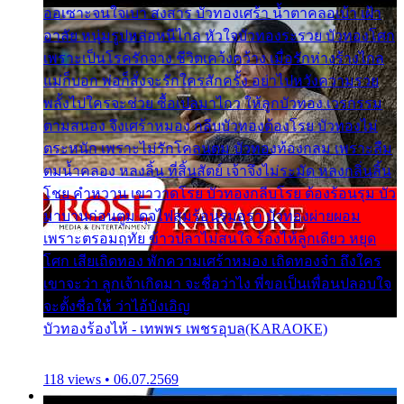
ออเซาะจนใจเบา สงสาร บัวทองเศร้า น้ำตาคลอเบ้า เฝ้า
อาลัย หนุ่มรูปหล่อหนีไกล หัวใจบัวทองระรวย บัวทองโศก
เพราะเป็นโรครักจาง ชีวิตเคว้งคว้าง เมื่อรักห่างร้างไกล
แม่ก็บอก พ่อก็สั่งจะรักใครสักครั้ง อย่าไปหวังความรวย
พลั้งไปใครจะช่วย ซื้อเปลมาไกว ให้ลูกบัวทอง เวรกรรม
ตามสนอง จึงเศร้าหมอง กลีบบัวทองต้องโรย บัวทองไม่
ตระหนัก เพราะไม่รักโคลนตม บัวทองท้องกลม เพราะลืม
ตมน้ำคลอง หลงลิ้น ที่สิ้นสัตย์ เจ้าจึงไม่ระมัด หลงกลิ่นลิ้น
โชย คำหวาน เขาวาดโรย บัวทองกลีบโรย ต้องร้อนรุม บัว
มาบานก่อนตูม ดุจไฟสุมร้อนรุมอุรา บัวทองผ่ายผอม
เพราะตรอมฤทัย ข้าวปลาไม่สนใจ ร้องไห้ลูกเดียว หยุด
โศก เสียเถิดทอง พักความเศร้าหมอง เถิดทองจ๋า ถึงใคร
เขาจะว่า ลูกเจ้าเกิดมา จะชื่อว่าไง พี่ขอเป็นเพื่อนปลอบใจ
จะตั้งชื่อให้ ว่าไอ้บังเอิญ
บัวทองร้องไห้ - เทพพร เพชรอุบล(KARAOKE)
118 views • 06.07.2569