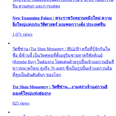
จีน สวนสนุก และการแสดง
New Yuanming Palace | พระราชวังหยวนหมิงใหม่ ความ
ยิ่งใหญ่แห่งประวัติศาสตร์ มณฑลกวางตุ้ง ประเทศจีน
1,071 views
วัดซีซ่าน (Tsz Shan Monastery / 慈山寺) หรือที่รู้จักกันใน
ชื่อ ฉี่ซ้านจี๋ เป็นวัดพุทธที่ตั้งอยู่ริมชายหาดรีพัลส์เบย์
(Repulse Bay) ในฮ่องกง โดดเด่นด้วยรูปปั้นเจ้าแม่กวนอิมสี
ขาวขนาดใหญ่ สูงถึง 76 เมตร ซึ่งเป็นรูปปั้นเจ้าแม่กวนอิม
ที่สูงเป็นอันดับต้นๆ ของโลก
Tsz Shan Monastery | วัดซีซ่าน…งามสง่าเจ้าแม่กวนอิ
มองค์ใหญ่แห่งฮ่องกง
825 views