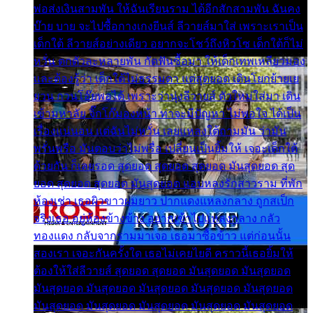
พ่อส่งเงินสามพัน ให้ฉันเรียนราม ได้อีกสักสามพัน ฉันคง
บ๊าย บาย จะไปซื้อกางเกงยีนส์ ลีวายส์มาใส่ เพราะเราเป็น
เด็กใต้ ลีวายส์อย่างเดียว อยากจะโชว์ถึงหิวโซ เด็กใต้ก็ไม่
หวั่น ตกตัวละหลายพัน กัดฟันซื้อมา ให้เด็กเทพเหลียวมอง
และต้องรู้ว่า เด็กใต้ไม่ธรรมดา แต่สุดยอด เดินโยกย้ายเย
ยวน กวนโอ๊ยพอได้ เพราะว่านุ่งลีวายส์ ตัวใหม่ใส่มา เดิน
เข้ามหาลัย จิ๊กโก๊มองหน้า ท่าจะมีปัญหา ไม่พอใจ ได้เป็น
เรื่องแน่นอน แต่ฉันไม่หวั่น เลยแหลงใต้ถามมัน ว่ามัน
พรั่นพรือ มันตอบว่าไม่พรื่อ เปลี่ยนเป็นยิ้มให้ เจอะเด็กใต้
ด้วยกัน ก็เลยรอด สุดยอด สุดยอด สุดยอด มันสุดยอด สุด
ยอด สุดยอด สุดยอด มันสุดยอด แอบหลงรักสาวราม ที่พัก
ห้องเช่า เธอผิวขาวผมยาว ปากแดงแหลงกลาง ถูกสเป็ก
จริงเธอ อยู่ห้องข้างข้าง อยากเข้าไปแหลงกลาง กลัว
ทองแดง กลับจากรามมาเจอ เธอมาซื้อข้าว แต่ก่อนนั้น
สองเรา เจอะกันครั้งใด เธอไม่เคยไยดี คราวนี้เธอยิ้มให้
ต้องให้ใส่ลีวายส์ สุดยอด สุดยอด มันสุดยอด มันสุดยอด
มันสุดยอด มันสุดยอด มันสุดยอด มันสุดยอด มันสุดยอด
มันสุดยอด มันสุดยอด มันสุดยอด มันสุดยอด มันสุดยอด