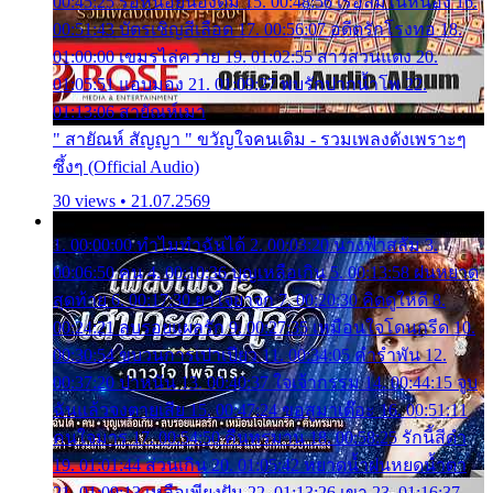
00:45:25 รอหน่อยน้องติ๋ม 15. 00:48:56 เรือล่มในหนอง 16.
00:51:43 บัตรเชิญสีเลือด 17. 00:56:07 อดีตรักโรงทอ 18.
01:00:00 เขมรไล่ควาย 19. 01:02:55 สาวสวนแตง 20.
01:05:51 แอบมอง 21. 01:09:27 พบรักปากน้ำโพ 22.
01:13:06 สายัณห์เมา
" สายัณห์ สัญญา " ขวัญใจคนเดิม - รวมเพลงดังเพราะๆ
ซึ้งๆ (Official Audio)
30 views • 21.07.2569
1. 00:00:00 ทำไมทำฉันได้ 2. 00:03:20 นางฟ้าสลัม 3.
00:06:50 คน 4. 00:10:36 บุญเหลือเกิน 5. 00:13:58 ฝนหยาด
สุดท้าย 6. 00:17:30 ยาใจยาจก 7. 00:20:30 คิดดูให้ดี 8.
00:24:21 ลบรอยแผลรัก 9. 00:27:35 เหมือนใจโดนกรีด 10.
00:30:54 ขบวนการเปาเปียว 11. 00:34:05 คำรำพัน 12.
00:37:20 ปาหนัน 13. 00:40:37 ใจเจ้ากรรม 14. 00:44:15 จูบ
ฉันแล้วจงตายเสีย 15. 00:47:24 ขอสูมาเต๊อะ 16. 00:51:11
คนใจมาร 17. 00:54:50 คืนทรมาน 18. 00:58:25 รักนี้สีดำ
19. 01:01:44 ส่วนเกิน 20. 01:05:42 หยาดน้ำฝนหยดน้ำตา
21. 01:09:13 เหลือเพียงฝัน 22. 01:13:26 เขา 23. 01:16:37