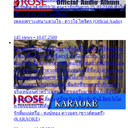
ขอรักคืน 24. 01:19:56 คนเรารักกันยาก 25. 01:23:06 หัวใจ
เถื่อน 26. 01:26:45 อยู่เพื่อลูก
เพลงเพราะเสนาะดวงใจ - ดาวใจ ไพจิตร (Official Audio)
145 views • 10.07.2569
ไม่เคยรักใครแน่หรือ อยากเชื่อถือก็ไม่กล้า ติ๋มใช่คนสวย
ตรึงใจ ติ๋มใช่งามซึ้งตรึงตรา พี่หรือจะมาหมายร่วมชีวี ก็
คนเขาลืออื้อฉาว ว่าสาวๆรุมตอมพี่ ติ๋มอยากรับรักเหมือน
กัน แต่หวั่นจะช้ำดวงฤดี กลัวแฟนของพี่ชี้หน้าด่าทอ ก็คน
ชื่อต๋อยต้อยตุ้มตุ๋ยต่าย พี่ยังลืมได้ง่ายๆเลยหนอ แค่ตัวเรา
สาวบ้านนา แสนจะซอมซ่อ ขืนรักขืนรอคงช้ำสักวัน ถ้า
จริงเหมือนคำพร่ำเฉลย พี่อย่าเฉยรีบมาหมั้น ถ้าพี่สู่ขอ
ตามธรรมเนียม ติ๋มจะเตรียมรับเกลียวสัมพันธ์ ผิดหวังไม่
หวั่นขอยอมได้เคียง
รักติ๋มแน่หรือ - หงษ์ทอง ดาวอุดร (ซาวด์ดนตรี)
(KARAOKE)