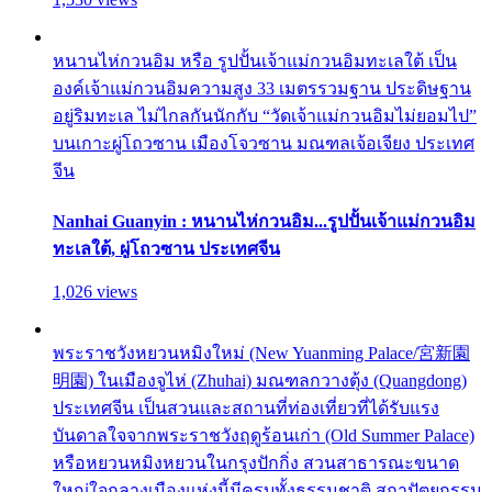
หนานไห่กวนอิม หรือ รูปปั้นเจ้าแม่กวนอิมทะเลใต้ เป็น
องค์เจ้าแม่กวนอิมความสูง 33 เมตรรวมฐาน ประดิษฐาน
อยู่ริมทะเล ไม่ไกลกันนักกับ “วัดเจ้าแม่กวนอิมไม่ยอมไป”
บนเกาะผู่โถวซาน เมืองโจวซาน มณฑลเจ้อเจียง ประเทศ
จีน
Nanhai Guanyin : หนานไห่กวนอิม...รูปปั้นเจ้าแม่กวนอิม
ทะเลใต้, ผู่โถวซาน ประเทศจีน
1,026 views
พระราชวังหยวนหมิงใหม่ (New Yuanming Palace/宮新園
明園) ในเมืองจูไห่ (Zhuhai) มณฑลกวางตุ้ง (Quangdong)
ประเทศจีน เป็นสวนและสถานที่ท่องเที่ยวที่ได้รับแรง
บันดาลใจจากพระราชวังฤดูร้อนเก่า (Old Summer Palace)
หรือหยวนหมิงหยวนในกรุงปักกิ่ง สวนสาธารณะขนาด
ใหญ่ใจกลางเมืองแห่งนี้มีครบทั้งธรรมชาติ สถาปัตยกรรม