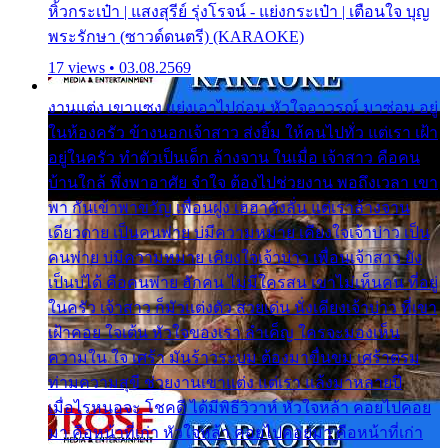
หิ้วกระเป๋า | แสงสุรีย์ รุ่งโรจน์ - แย่งกระเป๋า | เตือนใจ บุญ
พระรักษา (ซาวด์ดนตรี) (KARAOKE)
17 views • 03.08.2569
งานแต่ง เขาแซง แย่งเอาไปก่อน หัวใจอาวรณ์ มาซ่อน อยู่
ในห้องครัว ข้างนอกเจ้าสาว ส่งยิ้ม ให้คนไปทั่ว แต่เรา เฝ้า
อยู่ในครัว ทำตัวเป็นเด็ก ล้างจาน ในเมื่อ เจ้าสาว คือคน
บ้านใกล้ พึ่งพาอาศัย จำใจ ต้องไปช่วยงาน พอถึงเวลา เขา
พา กันเข้าพาขวัญ เพื่อนฝูง เฮฮาดังลั่น แต่เราล้างจาน
เดียวดาย เป็นคนพ่าย บ่มีความหมาย เคียงใจเจ้าบ่าว เป็น
คนพ่าย บ่มีความหมาย เคียงใจเจ้าบ่าว เพื่อนเจ้าสาว ยัง
เป็นบ่ได้ คือคนพ่าย ฮักคน ไม่มีใครสน เขาไม่เห็นคน ที่อยู่
ในครัว เจ้าสาว ก็มัวแต่งตัว สวยเด่น นั่งเคียงเจ้าบ่าว ที่เขา
เฝ้าคอย ใจเต้น หัวใจของเรา ลำเค็ญ ใครจะมองเห็น
ความใน ใจ เศร้า มันร้าวระบม ต้องมาขื่นขม เศร้าตรม
ท่ามความสุขี ช่วยงานเขาแต่ง แต่เรา แล้งมาหลายปี
เมื่อไรหนอจะ โชคดี ได้มีพิธีวิวาห์ หัวใจหล้า คอยไปคอย
มา คือหน้าที่เก่า หัวใจหล้า คอยไปคอยมา คือหน้าที่เก่า