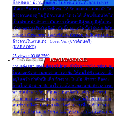
คือหยังเขา มีงานแต่งแล้ว ไปล้างแต่จาน ดั่งถูกประหาร
เมื่อเขาชื่นบาน แต่เราขื่นขม โอ้ รัก ลอยลม ไม่สม ดัง ใจ
ล้างจานคอยคู่ ไม่รู้ อีกนานเท่าใด จะได้ เลื่อนขั้นบันได ได้
เป็น ตำแหน่งเจ้าสาว มันเหงา เห็นเขามีคู่ ซมดู มีคู่ก็ม่วน
เข้าพาขวัญ เสียงโห่ตึงตึง มันซึ้ง อยู่แก่ใจ มื้อใด๋หนอ สิเป็น
งานเฮา มัวซอยเขา ใจเฮาซิด้าน มันทรมาน จับจาน เอย…
ล้างจานในงานแต่ง - Cover Ver. (ซาวด์ดนตรี)
(KARAOKE)
25 views • 03.08.2569
งานแต่ง เขาแซง แย่งเอาไปก่อน หัวใจอาวรณ์ มาซ่อน อยู่
ในห้องครัว ข้างนอกเจ้าสาว ส่งยิ้ม ให้คนไปทั่ว แต่เรา เฝ้า
อยู่ในครัว ทำตัวเป็นเด็ก ล้างจาน ในเมื่อ เจ้าสาว คือคน
บ้านใกล้ พึ่งพาอาศัย จำใจ ต้องไปช่วยงาน พอถึงเวลา เขา
พา กันเข้าพาขวัญ เพื่อนฝูง เฮฮาดังลั่น แต่เราล้างจาน
เดียวดาย เป็นคนพ่าย บ่มีความหมาย เคียงใจเจ้าบ่าว เป็น
คนพ่าย บ่มีความหมาย เคียงใจเจ้าบ่าว เพื่อนเจ้าสาว ยัง
เป็นบ่ได้ คือคนพ่าย ฮักคน ไม่มีใครสน เขาไม่เห็นคน ที่อยู่