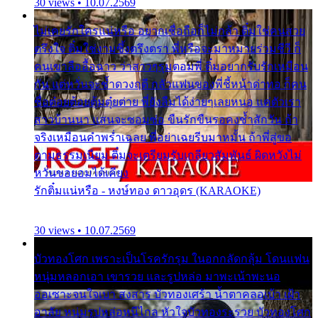
30 views • 10.07.2569
ไม่เคยรักใครแน่หรือ อยากเชื่อถือก็ไม่กล้า ติ๋มใช่คนสวย
ตรึงใจ ติ๋มใช่งามซึ้งตรึงตรา พี่หรือจะมาหมายร่วมชีวี ก็
คนเขาลืออื้อฉาว ว่าสาวๆรุมตอมพี่ ติ๋มอยากรับรักเหมือน
กัน แต่หวั่นจะช้ำดวงฤดี กลัวแฟนของพี่ชี้หน้าด่าทอ ก็คน
ชื่อต๋อยต้อยตุ้มตุ๋ยต่าย พี่ยังลืมได้ง่ายๆเลยหนอ แค่ตัวเรา
สาวบ้านนา แสนจะซอมซ่อ ขืนรักขืนรอคงช้ำสักวัน ถ้า
จริงเหมือนคำพร่ำเฉลย พี่อย่าเฉยรีบมาหมั้น ถ้าพี่สู่ขอ
ตามธรรมเนียม ติ๋มจะเตรียมรับเกลียวสัมพันธ์ ผิดหวังไม่
หวั่นขอยอมได้เคียง
รักติ๋มแน่หรือ - หงษ์ทอง ดาวอุดร (KARAOKE)
30 views • 10.07.2569
บัวทองโศก เพราะเป็นโรครักรุม ในอกกลัดกลุ้ม โดนแฟน
หนุ่มหลอกเอา เขารวย และรูปหล่อ มาพะเน้าพะนอ
ออเซาะจนใจเบา สงสาร บัวทองเศร้า น้ำตาคลอเบ้า เฝ้า
อาลัย หนุ่มรูปหล่อหนีไกล หัวใจบัวทองระรวย บัวทองโศก