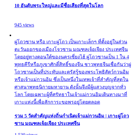
10 อันดับพระใหญ่และมีชื่อเสียงที่สุดในโลก
945 views
ผู่โถวซาน หรือ เกาะผู่โถว เป็นเกาะเล็กๆ ที่ตั้งอยู่ในส่วน
ตะวันออกของเมืองโจวซาน มณฑลเจ้อเจียง ประเทศจีน
โดยอยู่ทางตอนใต้ของนครเซี่ยงไฮ้ ผู่โถวซานเป็น 1 ใน 4
พุทธคีรีหรือภูเขาศักดิ์สิทธิ์ของจีน ชาวพุทธจีนเชื่อกันว่าผู่
โถวซานเป็นที่ประทับและตรัสรู้ของพระโพธิสัตว์กวนอิม
หรือเจ้าแม่กวนอิม ซึ่งเป็นหนึ่งในเทพเจ้าที่สำคัญที่สุดใน
ศาสนาพุทธนิกายมหายาน ดังนั้นจึงมีผู้แสวงบุญจากทั่ว
โลก โดยเฉพาะผู้ที่ศรัทธาในเจ้าแม่กวนอิมเดินทางมาที่
เกาะแห่งนี้เพื่อสักการะขอพรอยู่โดยตลอด
รวม 5 วัดสำคัญแห่งถิ่นกำเนิดเจ้าแม่กวนอิม | เกาะผู่โถว
ซาน มณฑลเจ้อเจียง ประเทศจีน
1,530 views