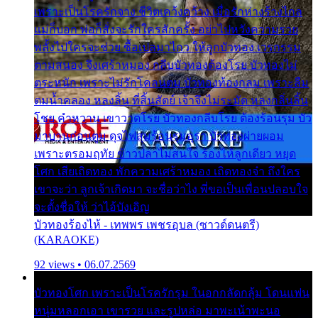
เพราะเป็นโรครักจาง ชีวิตเคว้งคว้าง เมื่อรักห่างร้างไกล
แม่ก็บอก พ่อก็สั่งจะรักใครสักครั้ง อย่าไปหวังความรวย
พลั้งไปใครจะช่วย ซื้อเปลมาไกว ให้ลูกบัวทอง เวรกรรม
ตามสนอง จึงเศร้าหมอง กลีบบัวทองต้องโรย บัวทองไม่
ตระหนัก เพราะไม่รักโคลนตม บัวทองท้องกลม เพราะลืม
ตมน้ำคลอง หลงลิ้น ที่สิ้นสัตย์ เจ้าจึงไม่ระมัด หลงกลิ่นลิ้น
โชย คำหวาน เขาวาดโรย บัวทองกลีบโรย ต้องร้อนรุม บัว
มาบานก่อนตูม ดุจไฟสุมร้อนรุมอุรา บัวทองผ่ายผอม
เพราะตรอมฤทัย ข้าวปลาไม่สนใจ ร้องไห้ลูกเดียว หยุด
โศก เสียเถิดทอง พักความเศร้าหมอง เถิดทองจ๋า ถึงใคร
เขาจะว่า ลูกเจ้าเกิดมา จะชื่อว่าไง พี่ขอเป็นเพื่อนปลอบใจ
จะตั้งชื่อให้ ว่าไอ้บังเอิญ
บัวทองร้องไห้ - เทพพร เพชรอุบล (ซาวด์ดนตรี)
(KARAOKE)
92 views • 06.07.2569
บัวทองโศก เพราะเป็นโรครักรุม ในอกกลัดกลุ้ม โดนแฟน
หนุ่มหลอกเอา เขารวย และรูปหล่อ มาพะเน้าพะนอ