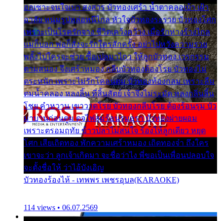
ออเซาะจนใจเบา สงสาร บัวทองเศร้า น้ำตาคลอเบ้า เฝ้า
อาลัย หนุ่มรูปหล่อหนีไกล หัวใจบัวทองระรวย บัวทองโศก
เพราะเป็นโรครักจาง ชีวิตเคว้งคว้าง เมื่อรักห่างร้างไกล
แม่ก็บอก พ่อก็สั่งจะรักใครสักครั้ง อย่าไปหวังความรวย
พลั้งไปใครจะช่วย ซื้อเปลมาไกว ให้ลูกบัวทอง เวรกรรม
ตามสนอง จึงเศร้าหมอง กลีบบัวทองต้องโรย บัวทองไม่
ตระหนัก เพราะไม่รักโคลนตม บัวทองท้องกลม เพราะลืม
ตมน้ำคลอง หลงลิ้น ที่สิ้นสัตย์ เจ้าจึงไม่ระมัด หลงกลิ่นลิ้น
โชย คำหวาน เขาวาดโรย บัวทองกลีบโรย ต้องร้อนรุม บัว
มาบานก่อนตูม ดุจไฟสุมร้อนรุมอุรา บัวทองผ่ายผอม
เพราะตรอมฤทัย ข้าวปลาไม่สนใจ ร้องไห้ลูกเดียว หยุด
โศก เสียเถิดทอง พักความเศร้าหมอง เถิดทองจ๋า ถึงใคร
เขาจะว่า ลูกเจ้าเกิดมา จะชื่อว่าไง พี่ขอเป็นเพื่อนปลอบใจ
จะตั้งชื่อให้ ว่าไอ้บังเอิญ
บัวทองร้องไห้ - เทพพร เพชรอุบล(KARAOKE)
114 views • 06.07.2569