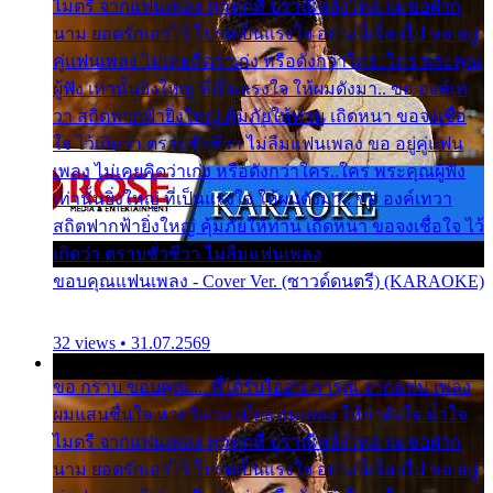
ไมตรี จากแฟนเพลง ทุกทุกที่ ปราณีหลั่งไหล ผมขอฝาก
นาม ยอดรักเอาไว้ โปรดเป็นแรงใจ อย่างนี้เรื่อยไป ขอ อยู่
คู่แฟนเพลง ไม่เคยคิดว่าเก่ง หรือดังกว่าใคร..ใคร พระคุณ
ผู้ฟัง เท่านั้นยิ่งใหญ่ ที่เป็นแรงใจ ให้ผมดังมา.. ขอ องค์เท
วา สถิตฟากฟ้ายิ่งใหญ่ คุ้มภัยให้ท่าน เถิดหนา ขอจงเชื่อ
ใจ ไว้เถิดว่า ตราบชั่วชีวา ไม่ลืมแฟนเพลง ขอ อยู่คู่แฟน
เพลง ไม่เคยคิดว่าเก่ง หรือดังกว่าใคร..ใคร พระคุณผู้ฟัง
เท่านั้นยิ่งใหญ่ ที่เป็นแรงใจ ให้ผมดังมา.. ขอ องค์เทวา
สถิตฟากฟ้ายิ่งใหญ่ คุ้มภัยให้ท่าน เถิดหนา ขอจงเชื่อใจ ไว้
เถิดว่า ตราบชั่วชีวา ไม่ลืมแฟนเพลง
ขอบคุณแฟนเพลง - Cover Ver. (ซาวด์ดนตรี) (KARAOKE)
32 views • 31.07.2569
ขอ กราบ ขอบคุณ.... ที่ได้รับไออุ่น การุณ จากแฟน เพลง
ผมแสนชื่นใจ หายวังเวง เมื่อแฟนเพลง ให้กำลังใจ น้ำใจ
ไมตรี จากแฟนเพลง ทุกทุกที่ ปราณีหลั่งไหล ผมขอฝาก
นาม ยอดรักเอาไว้ โปรดเป็นแรงใจ อย่างนี้เรื่อยไป ขอ อยู่