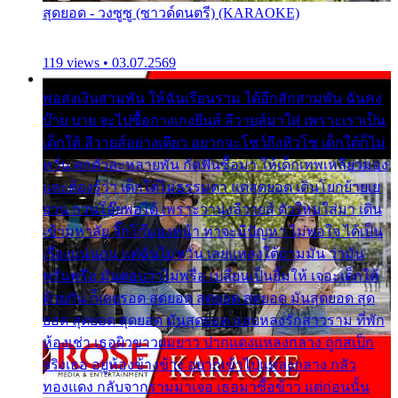
สุดยอด - วงซูซู (ซาวด์ดนตรี) (KARAOKE)
119 views • 03.07.2569
พ่อส่งเงินสามพัน ให้ฉันเรียนราม ได้อีกสักสามพัน ฉันคง
บ๊าย บาย จะไปซื้อกางเกงยีนส์ ลีวายส์มาใส่ เพราะเราเป็น
เด็กใต้ ลีวายส์อย่างเดียว อยากจะโชว์ถึงหิวโซ เด็กใต้ก็ไม่
หวั่น ตกตัวละหลายพัน กัดฟันซื้อมา ให้เด็กเทพเหลียวมอง
และต้องรู้ว่า เด็กใต้ไม่ธรรมดา แต่สุดยอด เดินโยกย้ายเย
ยวน กวนโอ๊ยพอได้ เพราะว่านุ่งลีวายส์ ตัวใหม่ใส่มา เดิน
เข้ามหาลัย จิ๊กโก๊มองหน้า ท่าจะมีปัญหา ไม่พอใจ ได้เป็น
เรื่องแน่นอน แต่ฉันไม่หวั่น เลยแหลงใต้ถามมัน ว่ามัน
พรั่นพรือ มันตอบว่าไม่พรื่อ เปลี่ยนเป็นยิ้มให้ เจอะเด็กใต้
ด้วยกัน ก็เลยรอด สุดยอด สุดยอด สุดยอด มันสุดยอด สุด
ยอด สุดยอด สุดยอด มันสุดยอด แอบหลงรักสาวราม ที่พัก
ห้องเช่า เธอผิวขาวผมยาว ปากแดงแหลงกลาง ถูกสเป็ก
จริงเธอ อยู่ห้องข้างข้าง อยากเข้าไปแหลงกลาง กลัว
ทองแดง กลับจากรามมาเจอ เธอมาซื้อข้าว แต่ก่อนนั้น