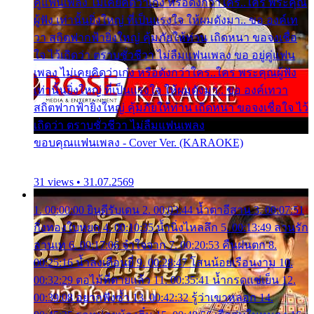
คู่แฟนเพลง ไม่เคยคิดว่าเก่ง หรือดังกว่าใคร..ใคร พระคุณ
ผู้ฟัง เท่านั้นยิ่งใหญ่ ที่เป็นแรงใจ ให้ผมดังมา.. ขอ องค์เท
วา สถิตฟากฟ้ายิ่งใหญ่ คุ้มภัยให้ท่าน เถิดหนา ขอจงเชื่อ
ใจ ไว้เถิดว่า ตราบชั่วชีวา ไม่ลืมแฟนเพลง ขอ อยู่คู่แฟน
เพลง ไม่เคยคิดว่าเก่ง หรือดังกว่าใคร..ใคร พระคุณผู้ฟัง
เท่านั้นยิ่งใหญ่ ที่เป็นแรงใจ ให้ผมดังมา.. ขอ องค์เทวา
สถิตฟากฟ้ายิ่งใหญ่ คุ้มภัยให้ท่าน เถิดหนา ขอจงเชื่อใจ ไว้
เถิดว่า ตราบชั่วชีวา ไม่ลืมแฟนเพลง
ขอบคุณแฟนเพลง - Cover Ver. (KARAOKE)
31 views • 31.07.2569
1. 00:00:00 ยินดีรับเดน 2. 00:03:44 น้ำตาอีสาน 3. 00:07:51
กิ่งทองใบหยก 4. 00:10:35 น้ำนิ่งไหลลึก 5. 00:13:49 ลานรัก
ลานเท 6. 00:17:06 จำใจจาก 7. 00:20:53 คืนฝนตก 8.
00:25:16 น้ำลงเดือนยี่ 9. 00:28:47 โสนน้อยเรือนงาม 10.
00:32:29 ตอไม้ที่ตายแล้ว 11. 00:35:41 น้ำกรดแช่เย็น 12.
00:39:08 อยากฟังซ้ำ 13. 00:42:32 รู้ว่าเขาหลอก 14.