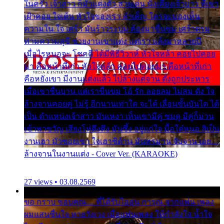
ในครัว เจ้าสาว ก็มัวแต่งตัว สวยเด่น นั่งเคียงเจ้าบ่าว ที่เขา
เฝ้าคอย ใจเต้น หัวใจของเรา ลำเค็ญ ใครจะมองเห็น
ความใน ใจ เศร้า มันร้าวระบม ต้องมาขื่นขม เศร้าตรม
ท่ามความสุขี ช่วยงานเขาแต่ง แต่เรา แล้งมาหลายปี
เมื่อไรหนอจะ โชคดี ได้มีพิธีวิวาห์ หัวใจหล้า คอยไปคอย
มา คือหน้าที่เก่า หัวใจหล้า คอยไปคอยมา คือหน้าที่เก่า
คือหยังเขา มีงานแต่งแล้ว ไปล้างแต่จาน ดั่งถูกประหาร
เมื่อเขาชื่นบาน แต่เราขื่นขม โอ้ รัก ลอยลม ไม่สม ดัง ใจ
ล้างจานคอยคู่ ไม่รู้ อีกนานเท่าใด จะได้ เลื่อนขั้นบันได ได้
เป็น ตำแหน่งเจ้าสาว มันเหงา เห็นเขามีคู่ ซมดู มีคู่ก็ม่วน
เข้าพาขวัญ เสียงโห่ตึงตึง มันซึ้ง อยู่แก่ใจ มื้อใด๋หนอ สิเป็น
งานเฮา มัวซอยเขา ใจเฮาซิด้าน มันทรมาน จับจาน เอย…
ล้างจานในงานแต่ง - Cover Ver. (KARAOKE)
27 views • 03.08.2569
ขอ กราบ ขอบคุณ.... ที่ได้รับไออุ่น การุณ จากแฟน เพลง
ผมแสนชื่นใจ หายวังเวง เมื่อแฟนเพลง ให้กำลังใจ น้ำใจ