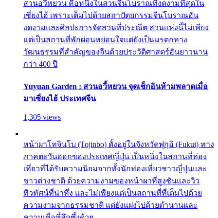
สวนอวี้หยวน คือหนึ่งในสวนจีนโบราณที่งดงามที่สุดใน
เซี่ยงไฮ้ เพราะเต็มไปด้วยสถาปัตยกรรมจีนโบราณอัน
งดงามและศิลปะการจัดสวนที่ประณีต สวนแห่งนี้ไม่เพียง
แต่เป็นสถานที่พักผ่อนหย่อนใจแต่ยังเป็นมรดกทาง
วัฒนธรรมที่สำคัญของจีนด้วยประวัติศาสตร์อันยาวนาน
กว่า 400 ปี
Yuyuan Garden : สวนอวี้หยวน จุดเช็กอินห้ามพลาดเมื่อ
มาเซี่ยงไฮ้ ประเทศจีน
1,305 views
หน้าผาโทจินโบ (Tojinbo) ตั้งอยู่ในจังหวัดฟุกุอิ (Fukui) ทาง
ภาคตะวันออกของประเทศญี่ปุ่น เป็นหนึ่งในสถานที่ท่อง
เที่ยวที่ได้รับความนิยมจากทั้งนักท่องเที่ยวชาวญี่ปุ่นและ
ชาวต่างชาติ ด้วยความงามของหน้าผาที่สูงชันและวิว
ทิวทัศน์ที่น่าทึ่ง และไม่เพียงแต่เป็นสถานที่ที่เต็มไปด้วย
ความงามจากธรรมชาติ แต่ยังแฝงไปด้วยตำนานและ
ความเชื่อที่ลึกซึ้งด้วย