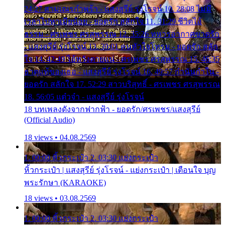
24:27 สามเณรกำพร้า - แสงสุรีย์ รุ่งโรจน์ 10. 28:08 ไม่มี
เวลาไปหาเมียน้อย - ยอดรัก สลักใจ 11. 31:29 ชีวิตไอ้
ธรรม - ศรเพชร ศรสุพรรณ 12. 35:26 ทหารอากาศขาดรัก
- แสงสุรีย์ รุ่งโรจน์ 13. 39:01 คนหัวใจโทรม - ยอดรัก สลัก
ใจ 14. 42:49 ไอ้หวังตายแน่ - ศรเพชร ศรสุพรรณ 15. 46:35
ธาตุแท้ของเธอ - แสงสุรีย์ รุ่งโรจน์ 16. 49:57 กำนันกำใน -
ยอดรัก สลักใจ 17. 52:29 สาวบริสุทธิ์ - ศรเพชร ศรสุพรรณ
18. 56:05 แต๋วจ๋า - แสงสุรีย์ รุ่งโรจน์
18 บทเพลงดังจากฟากฟ้า - ยอดรัก/ศรเพชร/แสงสุรีย์
(Official Audio)
18 views • 04.08.2569
1. 00:00 หิ้วกระเป๋า 2. 03:30 แย่งกระเป๋า
หิ้วกระเป๋า | แสงสุรีย์ รุ่งโรจน์ - แย่งกระเป๋า | เตือนใจ บุญ
พระรักษา (KARAOKE)
18 views • 03.08.2569
1. 00:00 หิ้วกระเป๋า 2. 03:30 แย่งกระเป๋า