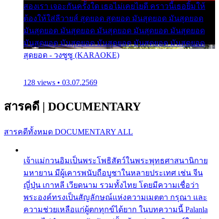
สองเรา เจอะกันครั้งใด เธอไม่เคยไยดี คราวนี้เธอยิ้มให้
ต้องให้ใส่ลีวายส์ สุดยอด สุดยอด มันสุดยอด มันสุดยอด
มันสุดยอด มันสุดยอด มันสุดยอด มันสุดยอด มันสุดยอด
มันสุดยอด มันสุดยอด มันสุดยอด มันสุดยอด มันสุดยอด
สุดยอด - วงซูซู (KARAOKE)
128 views • 03.07.2569
สารคดี
|
DOCUMENTARY
สารคดีทั้งหมด
DOCUMENTARY ALL
เจ้าแม่กวนอิมเป็นพระโพธิสัตว์ในพระพุทธศาสนานิกาย
มหายาน มีผู้เคารพนับถือบูชาในหลายประเทศ เช่น จีน
ญี่ปุ่น เกาหลี เวียดนาม รวมทั้งไทย โดยมีความเชื่อว่า
พระองค์ทรงเป็นสัญลักษณ์แห่งความเมตตา กรุณา และ
ความช่วยเหลือแก่ผู้ตกทุกข์ได้ยาก ในบทความนี้ Palanla