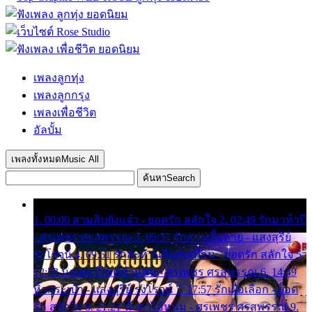
เพลงลูกทุ่ง
เพลงลูกกรุง
เพลงเพื่อชีวิต
อัลบั้ม
เพลงทั้งหมด
Music All
ค้นหา
Search
1. 00:00 สามสิบยังแจ๋ว - ยอดรัก สลักใจ 2. 02:49 รักมาห้าปี
- ศรเพชร ศรสุพรรณ 3. 05:57 รักสาวเสื้อลาย - แสงสุรีย์
รุ่งโรจน์ 4. 09:51 รักสะท้านดินสะเทือน - ยอดรัก สลักใจ 5.
12:23 มอเตอร์ไซค์ทำหล่น - ศรเพชร ศรสุพรรณ 6. 14:49
หิ้วกระเป๋า - แสงสุรีย์ รุ่งโรจน์ 7. 17:57 รักเผื่อเลือก - ยอด
รัก สลักใจ 8. 21:21 น้ำตาไอ้หนุ่ม - ศรเพชร ศรสุพรรณ 9.