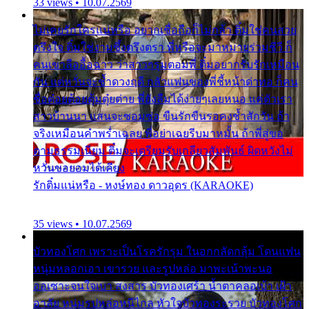
33 views • 10.07.2569
ไม่เคยรักใครแน่หรือ อยากเชื่อถือก็ไม่กล้า ติ๋มใช่คนสวย
ตรึงใจ ติ๋มใช่งามซึ้งตรึงตรา พี่หรือจะมาหมายร่วมชีวี ก็
คนเขาลืออื้อฉาว ว่าสาวๆรุมตอมพี่ ติ๋มอยากรับรักเหมือน
กัน แต่หวั่นจะช้ำดวงฤดี กลัวแฟนของพี่ชี้หน้าด่าทอ ก็คน
ชื่อต๋อยต้อยตุ้มตุ๋ยต่าย พี่ยังลืมได้ง่ายๆเลยหนอ แค่ตัวเรา
สาวบ้านนา แสนจะซอมซ่อ ขืนรักขืนรอคงช้ำสักวัน ถ้า
จริงเหมือนคำพร่ำเฉลย พี่อย่าเฉยรีบมาหมั้น ถ้าพี่สู่ขอ
ตามธรรมเนียม ติ๋มจะเตรียมรับเกลียวสัมพันธ์ ผิดหวังไม่
หวั่นขอยอมได้เคียง
รักติ๋มแน่หรือ - หงษ์ทอง ดาวอุดร (KARAOKE)
35 views • 10.07.2569
บัวทองโศก เพราะเป็นโรครักรุม ในอกกลัดกลุ้ม โดนแฟน
หนุ่มหลอกเอา เขารวย และรูปหล่อ มาพะเน้าพะนอ
ออเซาะจนใจเบา สงสาร บัวทองเศร้า น้ำตาคลอเบ้า เฝ้า
อาลัย หนุ่มรูปหล่อหนีไกล หัวใจบัวทองระรวย บัวทองโศก