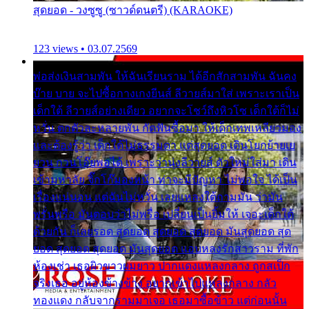
สุดยอด - วงซูซู (ซาวด์ดนตรี) (KARAOKE)
123 views • 03.07.2569
พ่อส่งเงินสามพัน ให้ฉันเรียนราม ได้อีกสักสามพัน ฉันคง
บ๊าย บาย จะไปซื้อกางเกงยีนส์ ลีวายส์มาใส่ เพราะเราเป็น
เด็กใต้ ลีวายส์อย่างเดียว อยากจะโชว์ถึงหิวโซ เด็กใต้ก็ไม่
หวั่น ตกตัวละหลายพัน กัดฟันซื้อมา ให้เด็กเทพเหลียวมอง
และต้องรู้ว่า เด็กใต้ไม่ธรรมดา แต่สุดยอด เดินโยกย้ายเย
ยวน กวนโอ๊ยพอได้ เพราะว่านุ่งลีวายส์ ตัวใหม่ใส่มา เดิน
เข้ามหาลัย จิ๊กโก๊มองหน้า ท่าจะมีปัญหา ไม่พอใจ ได้เป็น
เรื่องแน่นอน แต่ฉันไม่หวั่น เลยแหลงใต้ถามมัน ว่ามัน
พรั่นพรือ มันตอบว่าไม่พรื่อ เปลี่ยนเป็นยิ้มให้ เจอะเด็กใต้
ด้วยกัน ก็เลยรอด สุดยอด สุดยอด สุดยอด มันสุดยอด สุด
ยอด สุดยอด สุดยอด มันสุดยอด แอบหลงรักสาวราม ที่พัก
ห้องเช่า เธอผิวขาวผมยาว ปากแดงแหลงกลาง ถูกสเป็ก
จริงเธอ อยู่ห้องข้างข้าง อยากเข้าไปแหลงกลาง กลัว
ทองแดง กลับจากรามมาเจอ เธอมาซื้อข้าว แต่ก่อนนั้น