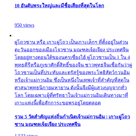
10 อันดับพระใหญ่และมีชื่อเสียงที่สุดในโลก
950 views
ผู่โถวซาน หรือ เกาะผู่โถว เป็นเกาะเล็กๆ ที่ตั้งอยู่ในส่วน
ตะวันออกของเมืองโจวซาน มณฑลเจ้อเจียง ประเทศจีน
โดยอยู่ทางตอนใต้ของนครเซี่ยงไฮ้ ผู่โถวซานเป็น 1 ใน 4
พุทธคีรีหรือภูเขาศักดิ์สิทธิ์ของจีน ชาวพุทธจีนเชื่อกันว่าผู่
โถวซานเป็นที่ประทับและตรัสรู้ของพระโพธิสัตว์กวนอิม
หรือเจ้าแม่กวนอิม ซึ่งเป็นหนึ่งในเทพเจ้าที่สำคัญที่สุดใน
ศาสนาพุทธนิกายมหายาน ดังนั้นจึงมีผู้แสวงบุญจากทั่ว
โลก โดยเฉพาะผู้ที่ศรัทธาในเจ้าแม่กวนอิมเดินทางมาที่
เกาะแห่งนี้เพื่อสักการะขอพรอยู่โดยตลอด
รวม 5 วัดสำคัญแห่งถิ่นกำเนิดเจ้าแม่กวนอิม | เกาะผู่โถว
ซาน มณฑลเจ้อเจียง ประเทศจีน
1,533 views