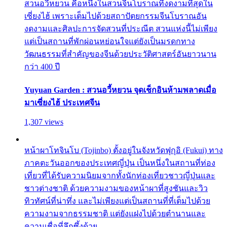
สวนอวี้หยวน คือหนึ่งในสวนจีนโบราณที่งดงามที่สุดใน
เซี่ยงไฮ้ เพราะเต็มไปด้วยสถาปัตยกรรมจีนโบราณอัน
งดงามและศิลปะการจัดสวนที่ประณีต สวนแห่งนี้ไม่เพียง
แต่เป็นสถานที่พักผ่อนหย่อนใจแต่ยังเป็นมรดกทาง
วัฒนธรรมที่สำคัญของจีนด้วยประวัติศาสตร์อันยาวนาน
กว่า 400 ปี
Yuyuan Garden : สวนอวี้หยวน จุดเช็กอินห้ามพลาดเมื่อ
มาเซี่ยงไฮ้ ประเทศจีน
1,307 views
หน้าผาโทจินโบ (Tojinbo) ตั้งอยู่ในจังหวัดฟุกุอิ (Fukui) ทาง
ภาคตะวันออกของประเทศญี่ปุ่น เป็นหนึ่งในสถานที่ท่อง
เที่ยวที่ได้รับความนิยมจากทั้งนักท่องเที่ยวชาวญี่ปุ่นและ
ชาวต่างชาติ ด้วยความงามของหน้าผาที่สูงชันและวิว
ทิวทัศน์ที่น่าทึ่ง และไม่เพียงแต่เป็นสถานที่ที่เต็มไปด้วย
ความงามจากธรรมชาติ แต่ยังแฝงไปด้วยตำนานและ
ความเชื่อที่ลึกซึ้งด้วย