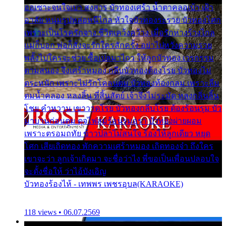
ออเซาะจนใจเบา สงสาร บัวทองเศร้า น้ำตาคลอเบ้า เฝ้า
อาลัย หนุ่มรูปหล่อหนีไกล หัวใจบัวทองระรวย บัวทองโศก
เพราะเป็นโรครักจาง ชีวิตเคว้งคว้าง เมื่อรักห่างร้างไกล
แม่ก็บอก พ่อก็สั่งจะรักใครสักครั้ง อย่าไปหวังความรวย
พลั้งไปใครจะช่วย ซื้อเปลมาไกว ให้ลูกบัวทอง เวรกรรม
ตามสนอง จึงเศร้าหมอง กลีบบัวทองต้องโรย บัวทองไม่
ตระหนัก เพราะไม่รักโคลนตม บัวทองท้องกลม เพราะลืม
ตมน้ำคลอง หลงลิ้น ที่สิ้นสัตย์ เจ้าจึงไม่ระมัด หลงกลิ่นลิ้น
โชย คำหวาน เขาวาดโรย บัวทองกลีบโรย ต้องร้อนรุม บัว
มาบานก่อนตูม ดุจไฟสุมร้อนรุมอุรา บัวทองผ่ายผอม
เพราะตรอมฤทัย ข้าวปลาไม่สนใจ ร้องไห้ลูกเดียว หยุด
โศก เสียเถิดทอง พักความเศร้าหมอง เถิดทองจ๋า ถึงใคร
เขาจะว่า ลูกเจ้าเกิดมา จะชื่อว่าไง พี่ขอเป็นเพื่อนปลอบใจ
จะตั้งชื่อให้ ว่าไอ้บังเอิญ
บัวทองร้องไห้ - เทพพร เพชรอุบล(KARAOKE)
118 views • 06.07.2569