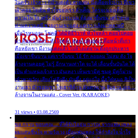
ในครัว เจ้าสาว ก็มัวแต่งตัว สวยเด่น นั่งเคียงเจ้าบ่าว ที่เขา
เฝ้าคอย ใจเต้น หัวใจของเรา ลำเค็ญ ใครจะมองเห็น
ความใน ใจ เศร้า มันร้าวระบม ต้องมาขื่นขม เศร้าตรม
ท่ามความสุขี ช่วยงานเขาแต่ง แต่เรา แล้งมาหลายปี
เมื่อไรหนอจะ โชคดี ได้มีพิธีวิวาห์ หัวใจหล้า คอยไปคอย
มา คือหน้าที่เก่า หัวใจหล้า คอยไปคอยมา คือหน้าที่เก่า
คือหยังเขา มีงานแต่งแล้ว ไปล้างแต่จาน ดั่งถูกประหาร
เมื่อเขาชื่นบาน แต่เราขื่นขม โอ้ รัก ลอยลม ไม่สม ดัง ใจ
ล้างจานคอยคู่ ไม่รู้ อีกนานเท่าใด จะได้ เลื่อนขั้นบันได ได้
เป็น ตำแหน่งเจ้าสาว มันเหงา เห็นเขามีคู่ ซมดู มีคู่ก็ม่วน
เข้าพาขวัญ เสียงโห่ตึงตึง มันซึ้ง อยู่แก่ใจ มื้อใด๋หนอ สิเป็น
งานเฮา มัวซอยเขา ใจเฮาซิด้าน มันทรมาน จับจาน เอย…
ล้างจานในงานแต่ง - Cover Ver. (KARAOKE)
31 views • 03.08.2569
ขอ กราบ ขอบคุณ.... ที่ได้รับไออุ่น การุณ จากแฟน เพลง
ผมแสนชื่นใจ หายวังเวง เมื่อแฟนเพลง ให้กำลังใจ น้ำใจ