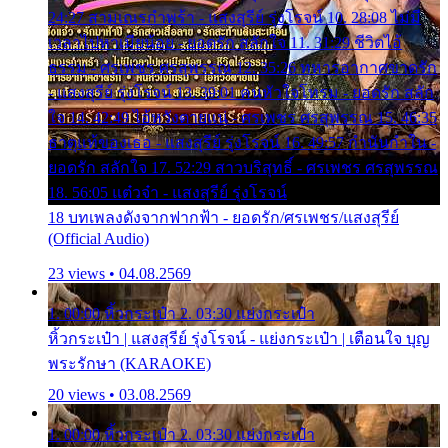
24:27 สามเณรกำพร้า - แสงสุรีย์ รุ่งโรจน์ 10. 28:08 ไม่มี
เวลาไปหาเมียน้อย - ยอดรัก สลักใจ 11. 31:29 ชีวิตไอ้
ธรรม - ศรเพชร ศรสุพรรณ 12. 35:26 ทหารอากาศขาดรัก
- แสงสุรีย์ รุ่งโรจน์ 13. 39:01 คนหัวใจโทรม - ยอดรัก สลัก
ใจ 14. 42:49 ไอ้หวังตายแน่ - ศรเพชร ศรสุพรรณ 15. 46:35
ธาตุแท้ของเธอ - แสงสุรีย์ รุ่งโรจน์ 16. 49:57 กำนันกำใน -
ยอดรัก สลักใจ 17. 52:29 สาวบริสุทธิ์ - ศรเพชร ศรสุพรรณ
18. 56:05 แต๋วจ๋า - แสงสุรีย์ รุ่งโรจน์
18 บทเพลงดังจากฟากฟ้า - ยอดรัก/ศรเพชร/แสงสุรีย์
(Official Audio)
23 views • 04.08.2569
1. 00:00 หิ้วกระเป๋า 2. 03:30 แย่งกระเป๋า
หิ้วกระเป๋า | แสงสุรีย์ รุ่งโรจน์ - แย่งกระเป๋า | เตือนใจ บุญ
พระรักษา (KARAOKE)
20 views • 03.08.2569
1. 00:00 หิ้วกระเป๋า 2. 03:30 แย่งกระเป๋า