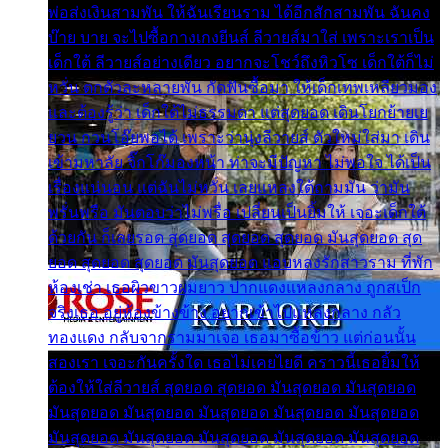
พ่อส่งเงินสามพัน ให้ฉันเรียนราม ได้อีกสักสามพัน ฉันคง
บ๊าย บาย จะไปซื้อกางเกงยีนส์ ลีวายส์มาใส่ เพราะเราเป็น
เด็กใต้ ลีวายส์อย่างเดียว อยากจะโชว์ถึงหิวโซ เด็กใต้ก็ไม่
หวั่น ตกตัวละหลายพัน กัดฟันซื้อมา ให้เด็กเทพเหลียวมอง
และต้องรู้ว่า เด็กใต้ไม่ธรรมดา แต่สุดยอด เดินโยกย้ายเย
ยวน กวนโอ๊ยพอได้ เพราะว่านุ่งลีวายส์ ตัวใหม่ใส่มา เดิน
เข้ามหาลัย จิ๊กโก๊มองหน้า ท่าจะมีปัญหา ไม่พอใจ ได้เป็น
เรื่องแน่นอน แต่ฉันไม่หวั่น เลยแหลงใต้ถามมัน ว่ามัน
พรั่นพรือ มันตอบว่าไม่พรื่อ เปลี่ยนเป็นยิ้มให้ เจอะเด็กใต้
ด้วยกัน ก็เลยรอด สุดยอด สุดยอด สุดยอด มันสุดยอด สุด
ยอด สุดยอด สุดยอด มันสุดยอด แอบหลงรักสาวราม ที่พัก
ห้องเช่า เธอผิวขาวผมยาว ปากแดงแหลงกลาง ถูกสเป็ก
จริงเธอ อยู่ห้องข้างข้าง อยากเข้าไปแหลงกลาง กลัว
ทองแดง กลับจากรามมาเจอ เธอมาซื้อข้าว แต่ก่อนนั้น
สองเรา เจอะกันครั้งใด เธอไม่เคยไยดี คราวนี้เธอยิ้มให้
ต้องให้ใส่ลีวายส์ สุดยอด สุดยอด มันสุดยอด มันสุดยอด
มันสุดยอด มันสุดยอด มันสุดยอด มันสุดยอด มันสุดยอด
มันสุดยอด มันสุดยอด มันสุดยอด มันสุดยอด มันสุดยอด