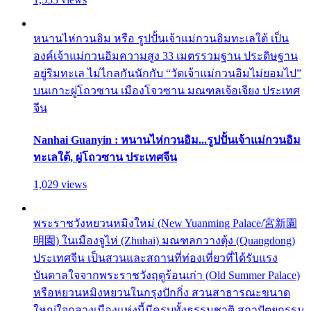
หนานไห่กวนอิม หรือ รูปปั้นเจ้าแม่กวนอิมทะเลใต้ เป็น
องค์เจ้าแม่กวนอิมความสูง 33 เมตรรวมฐาน ประดิษฐาน
อยู่ริมทะเล ไม่ไกลกันนักกับ “วัดเจ้าแม่กวนอิมไม่ยอมไป”
บนเกาะผู่โถวซาน เมืองโจวซาน มณฑลเจ้อเจียง ประเทศ
จีน
Nanhai Guanyin : หนานไห่กวนอิม...รูปปั้นเจ้าแม่กวนอิม
ทะเลใต้, ผู่โถวซาน ประเทศจีน
1,029 views
พระราชวังหยวนหมิงใหม่ (New Yuanming Palace/宮新園
明園) ในเมืองจูไห่ (Zhuhai) มณฑลกวางตุ้ง (Quangdong)
ประเทศจีน เป็นสวนและสถานที่ท่องเที่ยวที่ได้รับแรง
บันดาลใจจากพระราชวังฤดูร้อนเก่า (Old Summer Palace)
หรือหยวนหมิงหยวนในกรุงปักกิ่ง สวนสาธารณะขนาด
ใหญ่ใจกลางเมืองแห่งนี้มีครบทั้งธรรมชาติ สถาปัตยกรรม