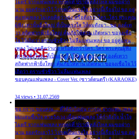
ไมตรี จากแฟนเพลง ทุกทุกที่ ปราณีหลั่งไหล ผมขอฝาก
นาม ยอดรักเอาไว้ โปรดเป็นแรงใจ อย่างนี้เรื่อยไป ขอ อยู่
คู่แฟนเพลง ไม่เคยคิดว่าเก่ง หรือดังกว่าใคร..ใคร พระคุณ
ผู้ฟัง เท่านั้นยิ่งใหญ่ ที่เป็นแรงใจ ให้ผมดังมา.. ขอ องค์เท
วา สถิตฟากฟ้ายิ่งใหญ่ คุ้มภัยให้ท่าน เถิดหนา ขอจงเชื่อ
ใจ ไว้เถิดว่า ตราบชั่วชีวา ไม่ลืมแฟนเพลง ขอ อยู่คู่แฟน
เพลง ไม่เคยคิดว่าเก่ง หรือดังกว่าใคร..ใคร พระคุณผู้ฟัง
เท่านั้นยิ่งใหญ่ ที่เป็นแรงใจ ให้ผมดังมา.. ขอ องค์เทวา
สถิตฟากฟ้ายิ่งใหญ่ คุ้มภัยให้ท่าน เถิดหนา ขอจงเชื่อใจ ไว้
เถิดว่า ตราบชั่วชีวา ไม่ลืมแฟนเพลง
ขอบคุณแฟนเพลง - Cover Ver. (ซาวด์ดนตรี) (KARAOKE)
34 views • 31.07.2569
ขอ กราบ ขอบคุณ.... ที่ได้รับไออุ่น การุณ จากแฟน เพลง
ผมแสนชื่นใจ หายวังเวง เมื่อแฟนเพลง ให้กำลังใจ น้ำใจ
ไมตรี จากแฟนเพลง ทุกทุกที่ ปราณีหลั่งไหล ผมขอฝาก
นาม ยอดรักเอาไว้ โปรดเป็นแรงใจ อย่างนี้เรื่อยไป ขอ อยู่