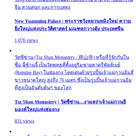
จีน สวนสนุก และการแสดง
New Yuanming Palace | พระราชวังหยวนหมิงใหม่ ความ
ยิ่งใหญ่แห่งประวัติศาสตร์ มณฑลกวางตุ้ง ประเทศจีน
1,076 views
วัดซีซ่าน (Tsz Shan Monastery / 慈山寺) หรือที่รู้จักกันใน
ชื่อ ฉี่ซ้านจี๋ เป็นวัดพุทธที่ตั้งอยู่ริมชายหาดรีพัลส์เบย์
(Repulse Bay) ในฮ่องกง โดดเด่นด้วยรูปปั้นเจ้าแม่กวนอิมสี
ขาวขนาดใหญ่ สูงถึง 76 เมตร ซึ่งเป็นรูปปั้นเจ้าแม่กวนอิม
ที่สูงเป็นอันดับต้นๆ ของโลก
Tsz Shan Monastery | วัดซีซ่าน…งามสง่าเจ้าแม่กวนอิ
มองค์ใหญ่แห่งฮ่องกง
831 views