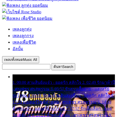
เพลงลูกทุ่ง
เพลงลูกกรุง
เพลงเพื่อชีวิต
อัลบั้ม
เพลงทั้งหมด
Music All
ค้นหา
Search
1. 00:00 สามสิบยังแจ๋ว - ยอดรัก สลักใจ 2. 02:49 รักมาห้าปี
- ศรเพชร ศรสุพรรณ 3. 05:57 รักสาวเสื้อลาย - แสงสุรีย์
รุ่งโรจน์ 4. 09:51 รักสะท้านดินสะเทือน - ยอดรัก สลักใจ 5.
12:23 มอเตอร์ไซค์ทำหล่น - ศรเพชร ศรสุพรรณ 6. 14:49
หิ้วกระเป๋า - แสงสุรีย์ รุ่งโรจน์ 7. 17:57 รักเผื่อเลือก - ยอด
รัก สลักใจ 8. 21:21 น้ำตาไอ้หนุ่ม - ศรเพชร ศรสุพรรณ 9.