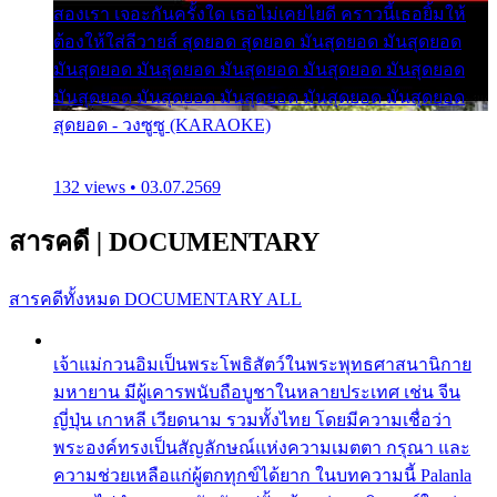
สองเรา เจอะกันครั้งใด เธอไม่เคยไยดี คราวนี้เธอยิ้มให้
ต้องให้ใส่ลีวายส์ สุดยอด สุดยอด มันสุดยอด มันสุดยอด
มันสุดยอด มันสุดยอด มันสุดยอด มันสุดยอด มันสุดยอด
มันสุดยอด มันสุดยอด มันสุดยอด มันสุดยอด มันสุดยอด
สุดยอด - วงซูซู (KARAOKE)
132 views • 03.07.2569
สารคดี
|
DOCUMENTARY
สารคดีทั้งหมด
DOCUMENTARY ALL
เจ้าแม่กวนอิมเป็นพระโพธิสัตว์ในพระพุทธศาสนานิกาย
มหายาน มีผู้เคารพนับถือบูชาในหลายประเทศ เช่น จีน
ญี่ปุ่น เกาหลี เวียดนาม รวมทั้งไทย โดยมีความเชื่อว่า
พระองค์ทรงเป็นสัญลักษณ์แห่งความเมตตา กรุณา และ
ความช่วยเหลือแก่ผู้ตกทุกข์ได้ยาก ในบทความนี้ Palanla