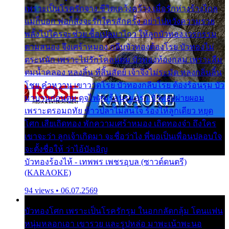
เพราะเป็นโรครักจาง ชีวิตเคว้งคว้าง เมื่อรักห่างร้างไกล
แม่ก็บอก พ่อก็สั่งจะรักใครสักครั้ง อย่าไปหวังความรวย
พลั้งไปใครจะช่วย ซื้อเปลมาไกว ให้ลูกบัวทอง เวรกรรม
ตามสนอง จึงเศร้าหมอง กลีบบัวทองต้องโรย บัวทองไม่
ตระหนัก เพราะไม่รักโคลนตม บัวทองท้องกลม เพราะลืม
ตมน้ำคลอง หลงลิ้น ที่สิ้นสัตย์ เจ้าจึงไม่ระมัด หลงกลิ่นลิ้น
โชย คำหวาน เขาวาดโรย บัวทองกลีบโรย ต้องร้อนรุม บัว
มาบานก่อนตูม ดุจไฟสุมร้อนรุมอุรา บัวทองผ่ายผอม
เพราะตรอมฤทัย ข้าวปลาไม่สนใจ ร้องไห้ลูกเดียว หยุด
โศก เสียเถิดทอง พักความเศร้าหมอง เถิดทองจ๋า ถึงใคร
เขาจะว่า ลูกเจ้าเกิดมา จะชื่อว่าไง พี่ขอเป็นเพื่อนปลอบใจ
จะตั้งชื่อให้ ว่าไอ้บังเอิญ
บัวทองร้องไห้ - เทพพร เพชรอุบล (ซาวด์ดนตรี)
(KARAOKE)
94 views • 06.07.2569
บัวทองโศก เพราะเป็นโรครักรุม ในอกกลัดกลุ้ม โดนแฟน
หนุ่มหลอกเอา เขารวย และรูปหล่อ มาพะเน้าพะนอ