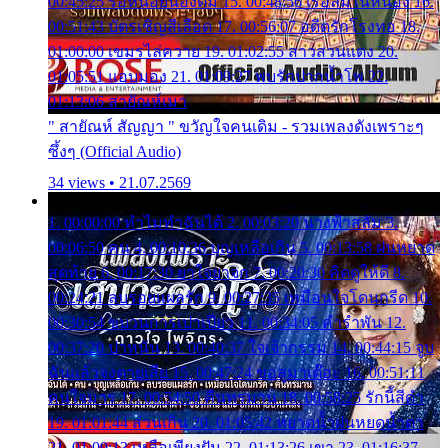
00:45:25 รอหน่อยน้องติ๋ม 15. 00:48:56 เรือล่มในหนอง 16.
00:51:43 บัตรเชิญสีเลือด 17. 00:56:07 อดีตรักโรงทอ 18.
01:00:00 เขมรไล่ควาย 19. 01:02:55 สาวสวนแตง 20.
01:05:51 แอบมอง 21. 01:09:27 พบรักปากน้ำโพ 22.
01:13:06 สายัณห์เมา
" สายัณห์ สัญญา " ขวัญใจคนเดิม - รวมเพลงดังเพราะๆ
ซึ้งๆ (Official Audio)
34 views • 21.07.2569
1. 00:00:00 ทำไมทำฉันได้ 2. 00:03:20 นางฟ้าสลัม 3.
00:06:50 คน 4. 00:10:36 บุญเหลือเกิน 5. 00:13:58 ฝนหยาด
สุดท้าย 6. 00:17:30 ยาใจยาจก 7. 00:20:30 คิดดูให้ดี 8.
00:24:21 ลบรอยแผลรัก 9. 00:27:35 เหมือนใจโดนกรีด 10.
00:30:54 ขบวนการเปาเปียว 11. 00:34:05 คำรำพัน 12.
00:37:20 ปาหนัน 13. 00:40:37 ใจเจ้ากรรม 14. 00:44:15 จูบ
ฉันแล้วจงตายเสีย 15. 00:47:24 ขอสูมาเต๊อะ 16. 00:51:11
คนใจมาร 17. 00:54:50 คืนทรมาน 18. 00:58:25 รักนี้สีดำ
19. 01:01:44 ส่วนเกิน 20. 01:05:42 หยาดน้ำฝนหยดน้ำตา
21. 01:09:13 เหลือเพียงฝัน 22. 01:13:26 เขา 23. 01:16:37