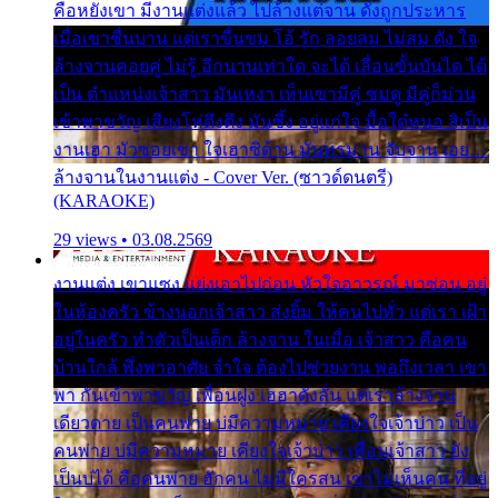
คือหยังเขา มีงานแต่งแล้ว ไปล้างแต่จาน ดั่งถูกประหาร
เมื่อเขาชื่นบาน แต่เราขื่นขม โอ้ รัก ลอยลม ไม่สม ดัง ใจ
ล้างจานคอยคู่ ไม่รู้ อีกนานเท่าใด จะได้ เลื่อนขั้นบันได ได้
เป็น ตำแหน่งเจ้าสาว มันเหงา เห็นเขามีคู่ ซมดู มีคู่ก็ม่วน
เข้าพาขวัญ เสียงโห่ตึงตึง มันซึ้ง อยู่แก่ใจ มื้อใด๋หนอ สิเป็น
งานเฮา มัวซอยเขา ใจเฮาซิด้าน มันทรมาน จับจาน เอย…
ล้างจานในงานแต่ง - Cover Ver. (ซาวด์ดนตรี)
(KARAOKE)
29 views • 03.08.2569
งานแต่ง เขาแซง แย่งเอาไปก่อน หัวใจอาวรณ์ มาซ่อน อยู่
ในห้องครัว ข้างนอกเจ้าสาว ส่งยิ้ม ให้คนไปทั่ว แต่เรา เฝ้า
อยู่ในครัว ทำตัวเป็นเด็ก ล้างจาน ในเมื่อ เจ้าสาว คือคน
บ้านใกล้ พึ่งพาอาศัย จำใจ ต้องไปช่วยงาน พอถึงเวลา เขา
พา กันเข้าพาขวัญ เพื่อนฝูง เฮฮาดังลั่น แต่เราล้างจาน
เดียวดาย เป็นคนพ่าย บ่มีความหมาย เคียงใจเจ้าบ่าว เป็น
คนพ่าย บ่มีความหมาย เคียงใจเจ้าบ่าว เพื่อนเจ้าสาว ยัง
เป็นบ่ได้ คือคนพ่าย ฮักคน ไม่มีใครสน เขาไม่เห็นคน ที่อยู่