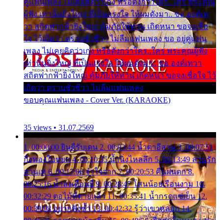
คู่แฟนเพลง ไม่เคยคิดว่าเก่ง หรือดังกว่าใคร..ใคร พระคุณ
ผู้ฟัง เท่านั้นยิ่งใหญ่ ที่เป็นแรงใจ ให้ผมดังมา.. ขอ องค์เท
วา สถิตฟากฟ้ายิ่งใหญ่ คุ้มภัยให้ท่าน เถิดหนา ขอจงเชื่อ
ใจ ไว้เถิดว่า ตราบชั่วชีวา ไม่ลืมแฟนเพลง ขอ อยู่คู่แฟน
เพลง ไม่เคยคิดว่าเก่ง หรือดังกว่าใคร..ใคร พระคุณผู้ฟัง
เท่านั้นยิ่งใหญ่ ที่เป็นแรงใจ ให้ผมดังมา.. ขอ องค์เทวา
สถิตฟากฟ้ายิ่งใหญ่ คุ้มภัยให้ท่าน เถิดหนา ขอจงเชื่อใจ ไว้
เถิดว่า ตราบชั่วชีวา ไม่ลืมแฟนเพลง
ขอบคุณแฟนเพลง - Cover Ver. (KARAOKE)
35 views • 31.07.2569
1. 00:00:00 ยินดีรับเดน 2. 00:03:44 น้ำตาอีสาน 3. 00:07:51
กิ่งทองใบหยก 4. 00:10:35 น้ำนิ่งไหลลึก 5. 00:13:49 ลานรัก
ลานเท 6. 00:17:06 จำใจจาก 7. 00:20:53 คืนฝนตก 8.
00:25:16 น้ำลงเดือนยี่ 9. 00:28:47 โสนน้อยเรือนงาม 10.
00:32:29 ตอไม้ที่ตายแล้ว 11. 00:35:41 น้ำกรดแช่เย็น 12.
00:39:08 อยากฟังซ้ำ 13. 00:42:32 รู้ว่าเขาหลอก 14.