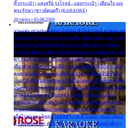
หิ้วกระเป๋า | แสงสุรีย์ รุ่งโรจน์ - แย่งกระเป๋า | เตือนใจ บุญ
พระรักษา (ซาวด์ดนตรี) (KARAOKE)
20 views • 03.08.2569
งานแต่ง เขาแซง แย่งเอาไปก่อน หัวใจอาวรณ์ มาซ่อน อยู่
ในห้องครัว ข้างนอกเจ้าสาว ส่งยิ้ม ให้คนไปทั่ว แต่เรา เฝ้า
อยู่ในครัว ทำตัวเป็นเด็ก ล้างจาน ในเมื่อ เจ้าสาว คือคน
บ้านใกล้ พึ่งพาอาศัย จำใจ ต้องไปช่วยงาน พอถึงเวลา เขา
พา กันเข้าพาขวัญ เพื่อนฝูง เฮฮาดังลั่น แต่เราล้างจาน
เดียวดาย เป็นคนพ่าย บ่มีความหมาย เคียงใจเจ้าบ่าว เป็น
คนพ่าย บ่มีความหมาย เคียงใจเจ้าบ่าว เพื่อนเจ้าสาว ยัง
เป็นบ่ได้ คือคนพ่าย ฮักคน ไม่มีใครสน เขาไม่เห็นคน ที่อยู่
ในครัว เจ้าสาว ก็มัวแต่งตัว สวยเด่น นั่งเคียงเจ้าบ่าว ที่เขา
เฝ้าคอย ใจเต้น หัวใจของเรา ลำเค็ญ ใครจะมองเห็น
ความใน ใจ เศร้า มันร้าวระบม ต้องมาขื่นขม เศร้าตรม
ท่ามความสุขี ช่วยงานเขาแต่ง แต่เรา แล้งมาหลายปี
เมื่อไรหนอจะ โชคดี ได้มีพิธีวิวาห์ หัวใจหล้า คอยไปคอย
มา คือหน้าที่เก่า หัวใจหล้า คอยไปคอยมา คือหน้าที่เก่า