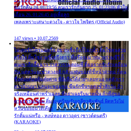
ขอรักคืน 24. 01:19:56 คนเรารักกันยาก 25. 01:23:06 หัวใจ
เถื่อน 26. 01:26:45 อยู่เพื่อลูก
เพลงเพราะเสนาะดวงใจ - ดาวใจ ไพจิตร (Official Audio)
147 views • 10.07.2569
ไม่เคยรักใครแน่หรือ อยากเชื่อถือก็ไม่กล้า ติ๋มใช่คนสวย
ตรึงใจ ติ๋มใช่งามซึ้งตรึงตรา พี่หรือจะมาหมายร่วมชีวี ก็
คนเขาลืออื้อฉาว ว่าสาวๆรุมตอมพี่ ติ๋มอยากรับรักเหมือน
กัน แต่หวั่นจะช้ำดวงฤดี กลัวแฟนของพี่ชี้หน้าด่าทอ ก็คน
ชื่อต๋อยต้อยตุ้มตุ๋ยต่าย พี่ยังลืมได้ง่ายๆเลยหนอ แค่ตัวเรา
สาวบ้านนา แสนจะซอมซ่อ ขืนรักขืนรอคงช้ำสักวัน ถ้า
จริงเหมือนคำพร่ำเฉลย พี่อย่าเฉยรีบมาหมั้น ถ้าพี่สู่ขอ
ตามธรรมเนียม ติ๋มจะเตรียมรับเกลียวสัมพันธ์ ผิดหวังไม่
หวั่นขอยอมได้เคียง
รักติ๋มแน่หรือ - หงษ์ทอง ดาวอุดร (ซาวด์ดนตรี)
(KARAOKE)