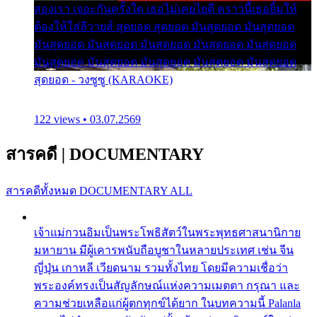
สองเรา เจอะกันครั้งใด เธอไม่เคยไยดี คราวนี้เธอยิ้มให้
ต้องให้ใส่ลีวายส์ สุดยอด สุดยอด มันสุดยอด มันสุดยอด
มันสุดยอด มันสุดยอด มันสุดยอด มันสุดยอด มันสุดยอด
มันสุดยอด มันสุดยอด มันสุดยอด มันสุดยอด มันสุดยอด
สุดยอด - วงซูซู (KARAOKE)
122 views • 03.07.2569
สารคดี
|
DOCUMENTARY
สารคดีทั้งหมด
DOCUMENTARY ALL
เจ้าแม่กวนอิมเป็นพระโพธิสัตว์ในพระพุทธศาสนานิกาย
มหายาน มีผู้เคารพนับถือบูชาในหลายประเทศ เช่น จีน
ญี่ปุ่น เกาหลี เวียดนาม รวมทั้งไทย โดยมีความเชื่อว่า
พระองค์ทรงเป็นสัญลักษณ์แห่งความเมตตา กรุณา และ
ความช่วยเหลือแก่ผู้ตกทุกข์ได้ยาก ในบทความนี้ Palanla