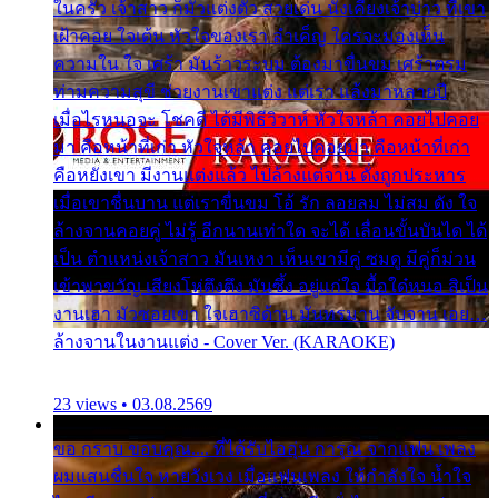
ในครัว เจ้าสาว ก็มัวแต่งตัว สวยเด่น นั่งเคียงเจ้าบ่าว ที่เขา
เฝ้าคอย ใจเต้น หัวใจของเรา ลำเค็ญ ใครจะมองเห็น
ความใน ใจ เศร้า มันร้าวระบม ต้องมาขื่นขม เศร้าตรม
ท่ามความสุขี ช่วยงานเขาแต่ง แต่เรา แล้งมาหลายปี
เมื่อไรหนอจะ โชคดี ได้มีพิธีวิวาห์ หัวใจหล้า คอยไปคอย
มา คือหน้าที่เก่า หัวใจหล้า คอยไปคอยมา คือหน้าที่เก่า
คือหยังเขา มีงานแต่งแล้ว ไปล้างแต่จาน ดั่งถูกประหาร
เมื่อเขาชื่นบาน แต่เราขื่นขม โอ้ รัก ลอยลม ไม่สม ดัง ใจ
ล้างจานคอยคู่ ไม่รู้ อีกนานเท่าใด จะได้ เลื่อนขั้นบันได ได้
เป็น ตำแหน่งเจ้าสาว มันเหงา เห็นเขามีคู่ ซมดู มีคู่ก็ม่วน
เข้าพาขวัญ เสียงโห่ตึงตึง มันซึ้ง อยู่แก่ใจ มื้อใด๋หนอ สิเป็น
งานเฮา มัวซอยเขา ใจเฮาซิด้าน มันทรมาน จับจาน เอย…
ล้างจานในงานแต่ง - Cover Ver. (KARAOKE)
23 views • 03.08.2569
ขอ กราบ ขอบคุณ.... ที่ได้รับไออุ่น การุณ จากแฟน เพลง
ผมแสนชื่นใจ หายวังเวง เมื่อแฟนเพลง ให้กำลังใจ น้ำใจ