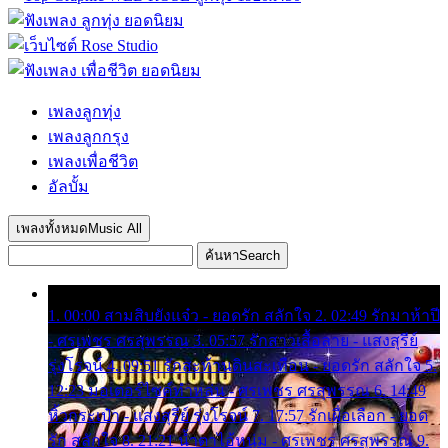
เพลงลูกทุ่ง
เพลงลูกกรุง
เพลงเพื่อชีวิต
อัลบั้ม
เพลงทั้งหมด
Music All
ค้นหา
Search
1. 00:00 สามสิบยังแจ๋ว - ยอดรัก สลักใจ 2. 02:49 รักมาห้าปี
- ศรเพชร ศรสุพรรณ 3. 05:57 รักสาวเสื้อลาย - แสงสุรีย์
รุ่งโรจน์ 4. 09:51 รักสะท้านดินสะเทือน - ยอดรัก สลักใจ 5.
12:23 มอเตอร์ไซค์ทำหล่น - ศรเพชร ศรสุพรรณ 6. 14:49
หิ้วกระเป๋า - แสงสุรีย์ รุ่งโรจน์ 7. 17:57 รักเผื่อเลือก - ยอด
รัก สลักใจ 8. 21:21 น้ำตาไอ้หนุ่ม - ศรเพชร ศรสุพรรณ 9.