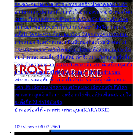
ออเซาะจนใจเบา สงสาร บัวทองเศร้า น้ำตาคลอเบ้า เฝ้า
อาลัย หนุ่มรูปหล่อหนีไกล หัวใจบัวทองระรวย บัวทองโศก
เพราะเป็นโรครักจาง ชีวิตเคว้งคว้าง เมื่อรักห่างร้างไกล
แม่ก็บอก พ่อก็สั่งจะรักใครสักครั้ง อย่าไปหวังความรวย
พลั้งไปใครจะช่วย ซื้อเปลมาไกว ให้ลูกบัวทอง เวรกรรม
ตามสนอง จึงเศร้าหมอง กลีบบัวทองต้องโรย บัวทองไม่
ตระหนัก เพราะไม่รักโคลนตม บัวทองท้องกลม เพราะลืม
ตมน้ำคลอง หลงลิ้น ที่สิ้นสัตย์ เจ้าจึงไม่ระมัด หลงกลิ่นลิ้น
โชย คำหวาน เขาวาดโรย บัวทองกลีบโรย ต้องร้อนรุม บัว
มาบานก่อนตูม ดุจไฟสุมร้อนรุมอุรา บัวทองผ่ายผอม
เพราะตรอมฤทัย ข้าวปลาไม่สนใจ ร้องไห้ลูกเดียว หยุด
โศก เสียเถิดทอง พักความเศร้าหมอง เถิดทองจ๋า ถึงใคร
เขาจะว่า ลูกเจ้าเกิดมา จะชื่อว่าไง พี่ขอเป็นเพื่อนปลอบใจ
จะตั้งชื่อให้ ว่าไอ้บังเอิญ
บัวทองร้องไห้ - เทพพร เพชรอุบล(KARAOKE)
109 views • 06.07.2569