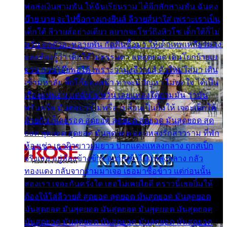
พ่อส่งเงินสามพัน ให้ฉันเรียนราม ได้อีกสักสามพัน ฉันคง
บ๊าย บาย จะไปซื้อกางเกงยีนส์ ลีวายส์มาใส่ เพราะเราเป็น
เด็กใต้ ลีวายส์อย่างเดียว อยากจะโชว์ถึงหิวโซ เด็กใต้ก็ไม่
หวั่น ตกตัวละหลายพัน กัดฟันซื้อมา ให้เด็กเทพเหลียวมอง
และต้องรู้ว่า เด็กใต้ไม่ธรรมดา แต่สุดยอด เดินโยกย้ายเย
ยวน กวนโอ๊ยพอได้ เพราะว่านุ่งลีวายส์ ตัวใหม่ใส่มา เดิน
เข้ามหาลัย จิ๊กโก๊มองหน้า ท่าจะมีปัญหา ไม่พอใจ ได้เป็น
เรื่องแน่นอน แต่ฉันไม่หวั่น เลยแหลงใต้ถามมัน ว่ามัน
พรั่นพรือ มันตอบว่าไม่พรื่อ เปลี่ยนเป็นยิ้มให้ เจอะเด็กใต้
ด้วยกัน ก็เลยรอด สุดยอด สุดยอด สุดยอด มันสุดยอด สุด
ยอด สุดยอด สุดยอด มันสุดยอด แอบหลงรักสาวราม ที่พัก
ห้องเช่า เธอผิวขาวผมยาว ปากแดงแหลงกลาง ถูกสเป็ก
จริงเธอ อยู่ห้องข้างข้าง อยากเข้าไปแหลงกลาง กลัว
ทองแดง กลับจากรามมาเจอ เธอมาซื้อข้าว แต่ก่อนนั้น
สองเรา เจอะกันครั้งใด เธอไม่เคยไยดี คราวนี้เธอยิ้มให้
ต้องให้ใส่ลีวายส์ สุดยอด สุดยอด มันสุดยอด มันสุดยอด
มันสุดยอด มันสุดยอด มันสุดยอด มันสุดยอด มันสุดยอด
มันสุดยอด มันสุดยอด มันสุดยอด มันสุดยอด มันสุดยอด