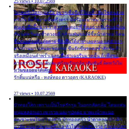
25 views • 10.07.2569
ไม่เคยรักใครแน่หรือ อยากเชื่อถือก็ไม่กล้า ติ๋มใช่คนสวย
ตรึงใจ ติ๋มใช่งามซึ้งตรึงตรา พี่หรือจะมาหมายร่วมชีวี ก็
คนเขาลืออื้อฉาว ว่าสาวๆรุมตอมพี่ ติ๋มอยากรับรักเหมือน
กัน แต่หวั่นจะช้ำดวงฤดี กลัวแฟนของพี่ชี้หน้าด่าทอ ก็คน
ชื่อต๋อยต้อยตุ้มตุ๋ยต่าย พี่ยังลืมได้ง่ายๆเลยหนอ แค่ตัวเรา
สาวบ้านนา แสนจะซอมซ่อ ขืนรักขืนรอคงช้ำสักวัน ถ้า
จริงเหมือนคำพร่ำเฉลย พี่อย่าเฉยรีบมาหมั้น ถ้าพี่สู่ขอ
ตามธรรมเนียม ติ๋มจะเตรียมรับเกลียวสัมพันธ์ ผิดหวังไม่
หวั่นขอยอมได้เคียง
รักติ๋มแน่หรือ - หงษ์ทอง ดาวอุดร (KARAOKE)
27 views • 10.07.2569
บัวทองโศก เพราะเป็นโรครักรุม ในอกกลัดกลุ้ม โดนแฟน
หนุ่มหลอกเอา เขารวย และรูปหล่อ มาพะเน้าพะนอ
ออเซาะจนใจเบา สงสาร บัวทองเศร้า น้ำตาคลอเบ้า เฝ้า
อาลัย หนุ่มรูปหล่อหนีไกล หัวใจบัวทองระรวย บัวทองโศก