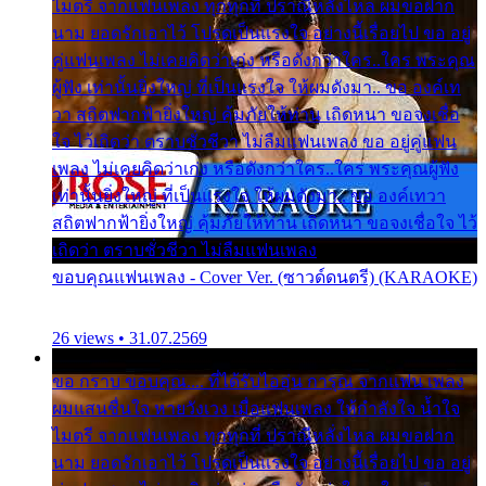
ไมตรี จากแฟนเพลง ทุกทุกที่ ปราณีหลั่งไหล ผมขอฝาก
นาม ยอดรักเอาไว้ โปรดเป็นแรงใจ อย่างนี้เรื่อยไป ขอ อยู่
คู่แฟนเพลง ไม่เคยคิดว่าเก่ง หรือดังกว่าใคร..ใคร พระคุณ
ผู้ฟัง เท่านั้นยิ่งใหญ่ ที่เป็นแรงใจ ให้ผมดังมา.. ขอ องค์เท
วา สถิตฟากฟ้ายิ่งใหญ่ คุ้มภัยให้ท่าน เถิดหนา ขอจงเชื่อ
ใจ ไว้เถิดว่า ตราบชั่วชีวา ไม่ลืมแฟนเพลง ขอ อยู่คู่แฟน
เพลง ไม่เคยคิดว่าเก่ง หรือดังกว่าใคร..ใคร พระคุณผู้ฟัง
เท่านั้นยิ่งใหญ่ ที่เป็นแรงใจ ให้ผมดังมา.. ขอ องค์เทวา
สถิตฟากฟ้ายิ่งใหญ่ คุ้มภัยให้ท่าน เถิดหนา ขอจงเชื่อใจ ไว้
เถิดว่า ตราบชั่วชีวา ไม่ลืมแฟนเพลง
ขอบคุณแฟนเพลง - Cover Ver. (ซาวด์ดนตรี) (KARAOKE)
26 views • 31.07.2569
ขอ กราบ ขอบคุณ.... ที่ได้รับไออุ่น การุณ จากแฟน เพลง
ผมแสนชื่นใจ หายวังเวง เมื่อแฟนเพลง ให้กำลังใจ น้ำใจ
ไมตรี จากแฟนเพลง ทุกทุกที่ ปราณีหลั่งไหล ผมขอฝาก
นาม ยอดรักเอาไว้ โปรดเป็นแรงใจ อย่างนี้เรื่อยไป ขอ อยู่