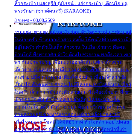
หิ้วกระเป๋า | แสงสุรีย์ รุ่งโรจน์ - แย่งกระเป๋า | เตือนใจ บุญ
พระรักษา (ซาวด์ดนตรี) (KARAOKE)
8 views • 03.08.2569
งานแต่ง เขาแซง แย่งเอาไปก่อน หัวใจอาวรณ์ มาซ่อน อยู่
ในห้องครัว ข้างนอกเจ้าสาว ส่งยิ้ม ให้คนไปทั่ว แต่เรา เฝ้า
อยู่ในครัว ทำตัวเป็นเด็ก ล้างจาน ในเมื่อ เจ้าสาว คือคน
บ้านใกล้ พึ่งพาอาศัย จำใจ ต้องไปช่วยงาน พอถึงเวลา เขา
พา กันเข้าพาขวัญ เพื่อนฝูง เฮฮาดังลั่น แต่เราล้างจาน
เดียวดาย เป็นคนพ่าย บ่มีความหมาย เคียงใจเจ้าบ่าว เป็น
คนพ่าย บ่มีความหมาย เคียงใจเจ้าบ่าว เพื่อนเจ้าสาว ยัง
เป็นบ่ได้ คือคนพ่าย ฮักคน ไม่มีใครสน เขาไม่เห็นคน ที่อยู่
ในครัว เจ้าสาว ก็มัวแต่งตัว สวยเด่น นั่งเคียงเจ้าบ่าว ที่เขา
เฝ้าคอย ใจเต้น หัวใจของเรา ลำเค็ญ ใครจะมองเห็น
ความใน ใจ เศร้า มันร้าวระบม ต้องมาขื่นขม เศร้าตรม
ท่ามความสุขี ช่วยงานเขาแต่ง แต่เรา แล้งมาหลายปี
เมื่อไรหนอจะ โชคดี ได้มีพิธีวิวาห์ หัวใจหล้า คอยไปคอย
มา คือหน้าที่เก่า หัวใจหล้า คอยไปคอยมา คือหน้าที่เก่า