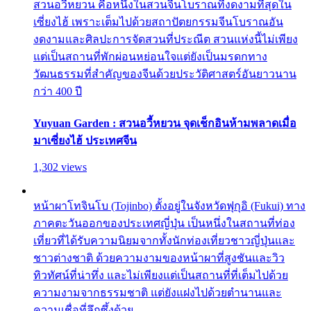
สวนอวี้หยวน คือหนึ่งในสวนจีนโบราณที่งดงามที่สุดใน
เซี่ยงไฮ้ เพราะเต็มไปด้วยสถาปัตยกรรมจีนโบราณอัน
งดงามและศิลปะการจัดสวนที่ประณีต สวนแห่งนี้ไม่เพียง
แต่เป็นสถานที่พักผ่อนหย่อนใจแต่ยังเป็นมรดกทาง
วัฒนธรรมที่สำคัญของจีนด้วยประวัติศาสตร์อันยาวนาน
กว่า 400 ปี
Yuyuan Garden : สวนอวี้หยวน จุดเช็กอินห้ามพลาดเมื่อ
มาเซี่ยงไฮ้ ประเทศจีน
1,302 views
หน้าผาโทจินโบ (Tojinbo) ตั้งอยู่ในจังหวัดฟุกุอิ (Fukui) ทาง
ภาคตะวันออกของประเทศญี่ปุ่น เป็นหนึ่งในสถานที่ท่อง
เที่ยวที่ได้รับความนิยมจากทั้งนักท่องเที่ยวชาวญี่ปุ่นและ
ชาวต่างชาติ ด้วยความงามของหน้าผาที่สูงชันและวิว
ทิวทัศน์ที่น่าทึ่ง และไม่เพียงแต่เป็นสถานที่ที่เต็มไปด้วย
ความงามจากธรรมชาติ แต่ยังแฝงไปด้วยตำนานและ
ความเชื่อที่ลึกซึ้งด้วย