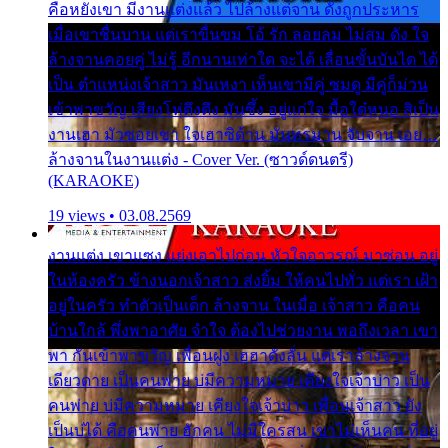
คือหยังเขา มีงานแต่งแล้ว ไปล้างแต่จาน ดั่งถูกประหาร
เมื่อเขาชื่นบาน แต่เราขื่นขม โอ้ รัก ลอยลม ไม่สม ดัง ใจ
ล้างจานคอยคู่ ไม่รู้ อีกนานเท่าใด จะได้ เลื่อนขั้นบันได ได้
เป็น ตำแหน่งเจ้าสาว มันเหงา เห็นเขามีคู่ ซมดู มีคู่ก็ม่วน
เข้าพาขวัญ เสียงโห่ตึงตึง มันซึ้ง อยู่แก่ใจ มื้อใด๋หนอ สิเป็น
งานเฮา มัวซอยเขา ใจเฮาซิด้าน มันทรมาน จับจาน เอย…
ล้างจานในงานแต่ง - Cover Ver. (ซาวด์ดนตรี)
(KARAOKE)
19 views • 03.08.2569
งานแต่ง เขาแซง แย่งเอาไปก่อน หัวใจอาวรณ์ มาซ่อน อยู่
ในห้องครัว ข้างนอกเจ้าสาว ส่งยิ้ม ให้คนไปทั่ว แต่เรา เฝ้า
อยู่ในครัว ทำตัวเป็นเด็ก ล้างจาน ในเมื่อ เจ้าสาว คือคน
บ้านใกล้ พึ่งพาอาศัย จำใจ ต้องไปช่วยงาน พอถึงเวลา เขา
พา กันเข้าพาขวัญ เพื่อนฝูง เฮฮาดังลั่น แต่เราล้างจาน
เดียวดาย เป็นคนพ่าย บ่มีความหมาย เคียงใจเจ้าบ่าว เป็น
คนพ่าย บ่มีความหมาย เคียงใจเจ้าบ่าว เพื่อนเจ้าสาว ยัง
เป็นบ่ได้ คือคนพ่าย ฮักคน ไม่มีใครสน เขาไม่เห็นคน ที่อยู่