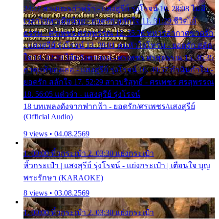
24:27 สามเณรกำพร้า - แสงสุรีย์ รุ่งโรจน์ 10. 28:08 ไม่มี
เวลาไปหาเมียน้อย - ยอดรัก สลักใจ 11. 31:29 ชีวิตไอ้
ธรรม - ศรเพชร ศรสุพรรณ 12. 35:26 ทหารอากาศขาดรัก
- แสงสุรีย์ รุ่งโรจน์ 13. 39:01 คนหัวใจโทรม - ยอดรัก สลัก
ใจ 14. 42:49 ไอ้หวังตายแน่ - ศรเพชร ศรสุพรรณ 15. 46:35
ธาตุแท้ของเธอ - แสงสุรีย์ รุ่งโรจน์ 16. 49:57 กำนันกำใน -
ยอดรัก สลักใจ 17. 52:29 สาวบริสุทธิ์ - ศรเพชร ศรสุพรรณ
18. 56:05 แต๋วจ๋า - แสงสุรีย์ รุ่งโรจน์
18 บทเพลงดังจากฟากฟ้า - ยอดรัก/ศรเพชร/แสงสุรีย์
(Official Audio)
9 views • 04.08.2569
1. 00:00 หิ้วกระเป๋า 2. 03:30 แย่งกระเป๋า
หิ้วกระเป๋า | แสงสุรีย์ รุ่งโรจน์ - แย่งกระเป๋า | เตือนใจ บุญ
พระรักษา (KARAOKE)
8 views • 03.08.2569
1. 00:00 หิ้วกระเป๋า 2. 03:30 แย่งกระเป๋า