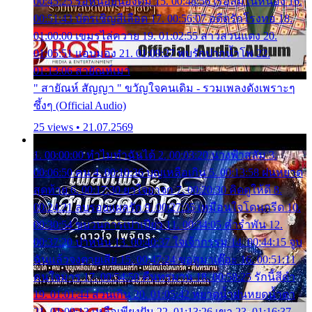
00:45:25 รอหน่อยน้องติ๋ม 15. 00:48:56 เรือล่มในหนอง 16.
00:51:43 บัตรเชิญสีเลือด 17. 00:56:07 อดีตรักโรงทอ 18.
01:00:00 เขมรไล่ควาย 19. 01:02:55 สาวสวนแตง 20.
01:05:51 แอบมอง 21. 01:09:27 พบรักปากน้ำโพ 22.
01:13:06 สายัณห์เมา
" สายัณห์ สัญญา " ขวัญใจคนเดิม - รวมเพลงดังเพราะๆ
ซึ้งๆ (Official Audio)
25 views • 21.07.2569
1. 00:00:00 ทำไมทำฉันได้ 2. 00:03:20 นางฟ้าสลัม 3.
00:06:50 คน 4. 00:10:36 บุญเหลือเกิน 5. 00:13:58 ฝนหยาด
สุดท้าย 6. 00:17:30 ยาใจยาจก 7. 00:20:30 คิดดูให้ดี 8.
00:24:21 ลบรอยแผลรัก 9. 00:27:35 เหมือนใจโดนกรีด 10.
00:30:54 ขบวนการเปาเปียว 11. 00:34:05 คำรำพัน 12.
00:37:20 ปาหนัน 13. 00:40:37 ใจเจ้ากรรม 14. 00:44:15 จูบ
ฉันแล้วจงตายเสีย 15. 00:47:24 ขอสูมาเต๊อะ 16. 00:51:11
คนใจมาร 17. 00:54:50 คืนทรมาน 18. 00:58:25 รักนี้สีดำ
19. 01:01:44 ส่วนเกิน 20. 01:05:42 หยาดน้ำฝนหยดน้ำตา
21. 01:09:13 เหลือเพียงฝัน 22. 01:13:26 เขา 23. 01:16:37