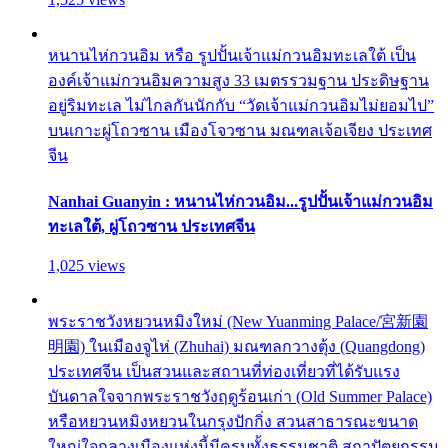
หนานไห่กวนอิม หรือ รูปปั้นเจ้าแม่กวนอิมทะเลใต้ เป็น
องค์เจ้าแม่กวนอิมความสูง 33 เมตรรวมฐาน ประดิษฐาน
อยู่ริมทะเล ไม่ไกลกันนักกับ “วัดเจ้าแม่กวนอิมไม่ยอมไป”
บนเกาะผู่โถวซาน เมืองโจวซาน มณฑลเจ้อเจียง ประเทศ
จีน
Nanhai Guanyin : หนานไห่กวนอิม...รูปปั้นเจ้าแม่กวนอิม
ทะเลใต้, ผู่โถวซาน ประเทศจีน
1,025 views
พระราชวังหยวนหมิงใหม่ (New Yuanming Palace/宮新園
明園) ในเมืองจูไห่ (Zhuhai) มณฑลกวางตุ้ง (Quangdong)
ประเทศจีน เป็นสวนและสถานที่ท่องเที่ยวที่ได้รับแรง
บันดาลใจจากพระราชวังฤดูร้อนเก่า (Old Summer Palace)
หรือหยวนหมิงหยวนในกรุงปักกิ่ง สวนสาธารณะขนาด
ใหญ่ใจกลางเมืองแห่งนี้มีครบทั้งธรรมชาติ สถาปัตยกรรม