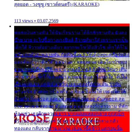
สุดยอด - วงซูซู (ซาวด์ดนตรี) (KARAOKE)
113 views • 03.07.2569
พ่อส่งเงินสามพัน ให้ฉันเรียนราม ได้อีกสักสามพัน ฉันคง
บ๊าย บาย จะไปซื้อกางเกงยีนส์ ลีวายส์มาใส่ เพราะเราเป็น
เด็กใต้ ลีวายส์อย่างเดียว อยากจะโชว์ถึงหิวโซ เด็กใต้ก็ไม่
หวั่น ตกตัวละหลายพัน กัดฟันซื้อมา ให้เด็กเทพเหลียวมอง
และต้องรู้ว่า เด็กใต้ไม่ธรรมดา แต่สุดยอด เดินโยกย้ายเย
ยวน กวนโอ๊ยพอได้ เพราะว่านุ่งลีวายส์ ตัวใหม่ใส่มา เดิน
เข้ามหาลัย จิ๊กโก๊มองหน้า ท่าจะมีปัญหา ไม่พอใจ ได้เป็น
เรื่องแน่นอน แต่ฉันไม่หวั่น เลยแหลงใต้ถามมัน ว่ามัน
พรั่นพรือ มันตอบว่าไม่พรื่อ เปลี่ยนเป็นยิ้มให้ เจอะเด็กใต้
ด้วยกัน ก็เลยรอด สุดยอด สุดยอด สุดยอด มันสุดยอด สุด
ยอด สุดยอด สุดยอด มันสุดยอด แอบหลงรักสาวราม ที่พัก
ห้องเช่า เธอผิวขาวผมยาว ปากแดงแหลงกลาง ถูกสเป็ก
จริงเธอ อยู่ห้องข้างข้าง อยากเข้าไปแหลงกลาง กลัว
ทองแดง กลับจากรามมาเจอ เธอมาซื้อข้าว แต่ก่อนนั้น