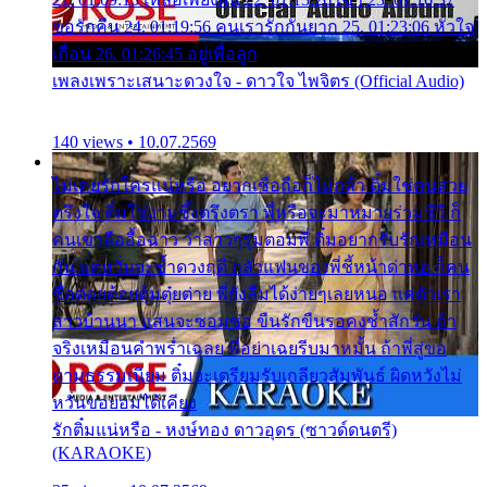
ขอรักคืน 24. 01:19:56 คนเรารักกันยาก 25. 01:23:06 หัวใจ
เถื่อน 26. 01:26:45 อยู่เพื่อลูก
เพลงเพราะเสนาะดวงใจ - ดาวใจ ไพจิตร (Official Audio)
140 views • 10.07.2569
ไม่เคยรักใครแน่หรือ อยากเชื่อถือก็ไม่กล้า ติ๋มใช่คนสวย
ตรึงใจ ติ๋มใช่งามซึ้งตรึงตรา พี่หรือจะมาหมายร่วมชีวี ก็
คนเขาลืออื้อฉาว ว่าสาวๆรุมตอมพี่ ติ๋มอยากรับรักเหมือน
กัน แต่หวั่นจะช้ำดวงฤดี กลัวแฟนของพี่ชี้หน้าด่าทอ ก็คน
ชื่อต๋อยต้อยตุ้มตุ๋ยต่าย พี่ยังลืมได้ง่ายๆเลยหนอ แค่ตัวเรา
สาวบ้านนา แสนจะซอมซ่อ ขืนรักขืนรอคงช้ำสักวัน ถ้า
จริงเหมือนคำพร่ำเฉลย พี่อย่าเฉยรีบมาหมั้น ถ้าพี่สู่ขอ
ตามธรรมเนียม ติ๋มจะเตรียมรับเกลียวสัมพันธ์ ผิดหวังไม่
หวั่นขอยอมได้เคียง
รักติ๋มแน่หรือ - หงษ์ทอง ดาวอุดร (ซาวด์ดนตรี)
(KARAOKE)