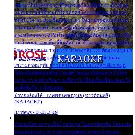
เพราะเป็นโรครักจาง ชีวิตเคว้งคว้าง เมื่อรักห่างร้างไกล
แม่ก็บอก พ่อก็สั่งจะรักใครสักครั้ง อย่าไปหวังความรวย
พลั้งไปใครจะช่วย ซื้อเปลมาไกว ให้ลูกบัวทอง เวรกรรม
ตามสนอง จึงเศร้าหมอง กลีบบัวทองต้องโรย บัวทองไม่
ตระหนัก เพราะไม่รักโคลนตม บัวทองท้องกลม เพราะลืม
ตมน้ำคลอง หลงลิ้น ที่สิ้นสัตย์ เจ้าจึงไม่ระมัด หลงกลิ่นลิ้น
โชย คำหวาน เขาวาดโรย บัวทองกลีบโรย ต้องร้อนรุม บัว
มาบานก่อนตูม ดุจไฟสุมร้อนรุมอุรา บัวทองผ่ายผอม
เพราะตรอมฤทัย ข้าวปลาไม่สนใจ ร้องไห้ลูกเดียว หยุด
โศก เสียเถิดทอง พักความเศร้าหมอง เถิดทองจ๋า ถึงใคร
เขาจะว่า ลูกเจ้าเกิดมา จะชื่อว่าไง พี่ขอเป็นเพื่อนปลอบใจ
จะตั้งชื่อให้ ว่าไอ้บังเอิญ
บัวทองร้องไห้ - เทพพร เพชรอุบล (ซาวด์ดนตรี)
(KARAOKE)
87 views • 06.07.2569
บัวทองโศก เพราะเป็นโรครักรุม ในอกกลัดกลุ้ม โดนแฟน
หนุ่มหลอกเอา เขารวย และรูปหล่อ มาพะเน้าพะนอ