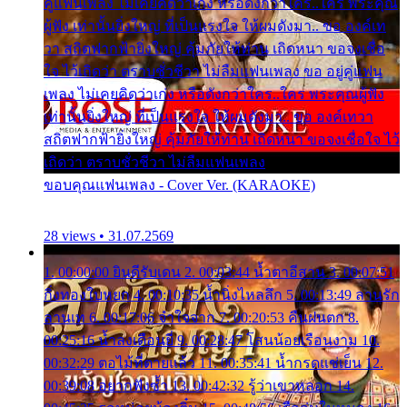
คู่แฟนเพลง ไม่เคยคิดว่าเก่ง หรือดังกว่าใคร..ใคร พระคุณ
ผู้ฟัง เท่านั้นยิ่งใหญ่ ที่เป็นแรงใจ ให้ผมดังมา.. ขอ องค์เท
วา สถิตฟากฟ้ายิ่งใหญ่ คุ้มภัยให้ท่าน เถิดหนา ขอจงเชื่อ
ใจ ไว้เถิดว่า ตราบชั่วชีวา ไม่ลืมแฟนเพลง ขอ อยู่คู่แฟน
เพลง ไม่เคยคิดว่าเก่ง หรือดังกว่าใคร..ใคร พระคุณผู้ฟัง
เท่านั้นยิ่งใหญ่ ที่เป็นแรงใจ ให้ผมดังมา.. ขอ องค์เทวา
สถิตฟากฟ้ายิ่งใหญ่ คุ้มภัยให้ท่าน เถิดหนา ขอจงเชื่อใจ ไว้
เถิดว่า ตราบชั่วชีวา ไม่ลืมแฟนเพลง
ขอบคุณแฟนเพลง - Cover Ver. (KARAOKE)
28 views • 31.07.2569
1. 00:00:00 ยินดีรับเดน 2. 00:03:44 น้ำตาอีสาน 3. 00:07:51
กิ่งทองใบหยก 4. 00:10:35 น้ำนิ่งไหลลึก 5. 00:13:49 ลานรัก
ลานเท 6. 00:17:06 จำใจจาก 7. 00:20:53 คืนฝนตก 8.
00:25:16 น้ำลงเดือนยี่ 9. 00:28:47 โสนน้อยเรือนงาม 10.
00:32:29 ตอไม้ที่ตายแล้ว 11. 00:35:41 น้ำกรดแช่เย็น 12.
00:39:08 อยากฟังซ้ำ 13. 00:42:32 รู้ว่าเขาหลอก 14.