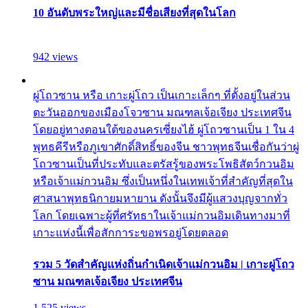
10 อันดับพระใหญ่และมีชื่อเสียงที่สุดในโลก
942 views
ผู่โถวซาน หรือ เกาะผู่โถว เป็นเกาะเล็กๆ ที่ตั้งอยู่ในส่วน
ตะวันออกของเมืองโจวซาน มณฑลเจ้อเจียง ประเทศจีน
โดยอยู่ทางตอนใต้ของนครเซี่ยงไฮ้ ผู่โถวซานเป็น 1 ใน 4
พุทธคีรีหรือภูเขาศักดิ์สิทธิ์ของจีน ชาวพุทธจีนเชื่อกันว่าผู่
โถวซานเป็นที่ประทับและตรัสรู้ของพระโพธิสัตว์กวนอิม
หรือเจ้าแม่กวนอิม ซึ่งเป็นหนึ่งในเทพเจ้าที่สำคัญที่สุดใน
ศาสนาพุทธนิกายมหายาน ดังนั้นจึงมีผู้แสวงบุญจากทั่ว
โลก โดยเฉพาะผู้ที่ศรัทธาในเจ้าแม่กวนอิมเดินทางมาที่
เกาะแห่งนี้เพื่อสักการะขอพรอยู่โดยตลอด
รวม 5 วัดสำคัญแห่งถิ่นกำเนิดเจ้าแม่กวนอิม | เกาะผู่โถว
ซาน มณฑลเจ้อเจียง ประเทศจีน
1,525 views