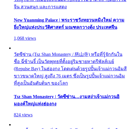
จีน สวนสนุก และการแสดง
New Yuanming Palace | พระราชวังหยวนหมิงใหม่ ความ
ยิ่งใหญ่แห่งประวัติศาสตร์ มณฑลกวางตุ้ง ประเทศจีน
1,068 views
วัดซีซ่าน (Tsz Shan Monastery / 慈山寺) หรือที่รู้จักกันใน
ชื่อ ฉี่ซ้านจี๋ เป็นวัดพุทธที่ตั้งอยู่ริมชายหาดรีพัลส์เบย์
(Repulse Bay) ในฮ่องกง โดดเด่นด้วยรูปปั้นเจ้าแม่กวนอิมสี
ขาวขนาดใหญ่ สูงถึง 76 เมตร ซึ่งเป็นรูปปั้นเจ้าแม่กวนอิม
ที่สูงเป็นอันดับต้นๆ ของโลก
Tsz Shan Monastery | วัดซีซ่าน…งามสง่าเจ้าแม่กวนอิ
มองค์ใหญ่แห่งฮ่องกง
824 views