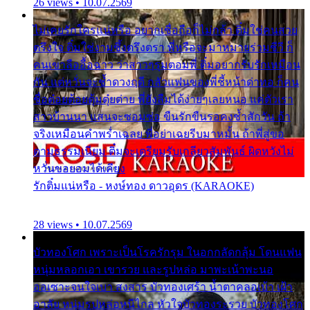
26 views • 10.07.2569
ไม่เคยรักใครแน่หรือ อยากเชื่อถือก็ไม่กล้า ติ๋มใช่คนสวย
ตรึงใจ ติ๋มใช่งามซึ้งตรึงตรา พี่หรือจะมาหมายร่วมชีวี ก็
คนเขาลืออื้อฉาว ว่าสาวๆรุมตอมพี่ ติ๋มอยากรับรักเหมือน
กัน แต่หวั่นจะช้ำดวงฤดี กลัวแฟนของพี่ชี้หน้าด่าทอ ก็คน
ชื่อต๋อยต้อยตุ้มตุ๋ยต่าย พี่ยังลืมได้ง่ายๆเลยหนอ แค่ตัวเรา
สาวบ้านนา แสนจะซอมซ่อ ขืนรักขืนรอคงช้ำสักวัน ถ้า
จริงเหมือนคำพร่ำเฉลย พี่อย่าเฉยรีบมาหมั้น ถ้าพี่สู่ขอ
ตามธรรมเนียม ติ๋มจะเตรียมรับเกลียวสัมพันธ์ ผิดหวังไม่
หวั่นขอยอมได้เคียง
รักติ๋มแน่หรือ - หงษ์ทอง ดาวอุดร (KARAOKE)
28 views • 10.07.2569
บัวทองโศก เพราะเป็นโรครักรุม ในอกกลัดกลุ้ม โดนแฟน
หนุ่มหลอกเอา เขารวย และรูปหล่อ มาพะเน้าพะนอ
ออเซาะจนใจเบา สงสาร บัวทองเศร้า น้ำตาคลอเบ้า เฝ้า
อาลัย หนุ่มรูปหล่อหนีไกล หัวใจบัวทองระรวย บัวทองโศก