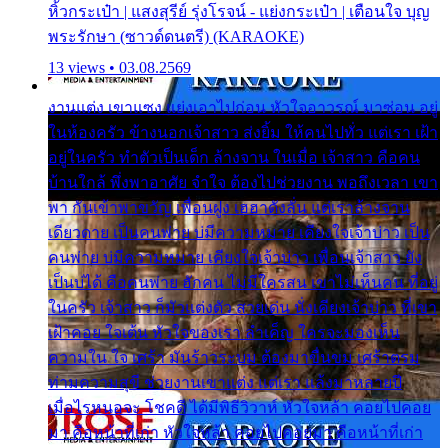
หิ้วกระเป๋า | แสงสุรีย์ รุ่งโรจน์ - แย่งกระเป๋า | เตือนใจ บุญ
พระรักษา (ซาวด์ดนตรี) (KARAOKE)
13 views • 03.08.2569
งานแต่ง เขาแซง แย่งเอาไปก่อน หัวใจอาวรณ์ มาซ่อน อยู่
ในห้องครัว ข้างนอกเจ้าสาว ส่งยิ้ม ให้คนไปทั่ว แต่เรา เฝ้า
อยู่ในครัว ทำตัวเป็นเด็ก ล้างจาน ในเมื่อ เจ้าสาว คือคน
บ้านใกล้ พึ่งพาอาศัย จำใจ ต้องไปช่วยงาน พอถึงเวลา เขา
พา กันเข้าพาขวัญ เพื่อนฝูง เฮฮาดังลั่น แต่เราล้างจาน
เดียวดาย เป็นคนพ่าย บ่มีความหมาย เคียงใจเจ้าบ่าว เป็น
คนพ่าย บ่มีความหมาย เคียงใจเจ้าบ่าว เพื่อนเจ้าสาว ยัง
เป็นบ่ได้ คือคนพ่าย ฮักคน ไม่มีใครสน เขาไม่เห็นคน ที่อยู่
ในครัว เจ้าสาว ก็มัวแต่งตัว สวยเด่น นั่งเคียงเจ้าบ่าว ที่เขา
เฝ้าคอย ใจเต้น หัวใจของเรา ลำเค็ญ ใครจะมองเห็น
ความใน ใจ เศร้า มันร้าวระบม ต้องมาขื่นขม เศร้าตรม
ท่ามความสุขี ช่วยงานเขาแต่ง แต่เรา แล้งมาหลายปี
เมื่อไรหนอจะ โชคดี ได้มีพิธีวิวาห์ หัวใจหล้า คอยไปคอย
มา คือหน้าที่เก่า หัวใจหล้า คอยไปคอยมา คือหน้าที่เก่า