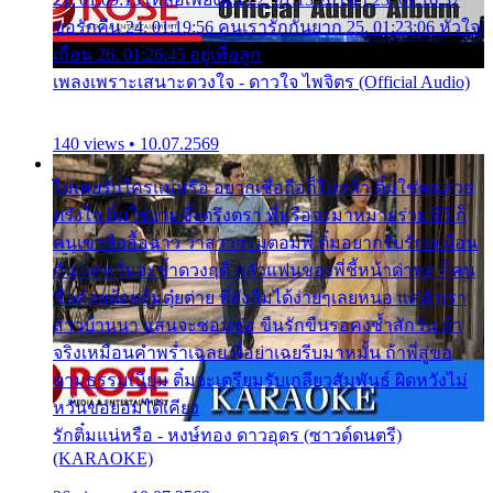
ขอรักคืน 24. 01:19:56 คนเรารักกันยาก 25. 01:23:06 หัวใจ
เถื่อน 26. 01:26:45 อยู่เพื่อลูก
เพลงเพราะเสนาะดวงใจ - ดาวใจ ไพจิตร (Official Audio)
140 views • 10.07.2569
ไม่เคยรักใครแน่หรือ อยากเชื่อถือก็ไม่กล้า ติ๋มใช่คนสวย
ตรึงใจ ติ๋มใช่งามซึ้งตรึงตรา พี่หรือจะมาหมายร่วมชีวี ก็
คนเขาลืออื้อฉาว ว่าสาวๆรุมตอมพี่ ติ๋มอยากรับรักเหมือน
กัน แต่หวั่นจะช้ำดวงฤดี กลัวแฟนของพี่ชี้หน้าด่าทอ ก็คน
ชื่อต๋อยต้อยตุ้มตุ๋ยต่าย พี่ยังลืมได้ง่ายๆเลยหนอ แค่ตัวเรา
สาวบ้านนา แสนจะซอมซ่อ ขืนรักขืนรอคงช้ำสักวัน ถ้า
จริงเหมือนคำพร่ำเฉลย พี่อย่าเฉยรีบมาหมั้น ถ้าพี่สู่ขอ
ตามธรรมเนียม ติ๋มจะเตรียมรับเกลียวสัมพันธ์ ผิดหวังไม่
หวั่นขอยอมได้เคียง
รักติ๋มแน่หรือ - หงษ์ทอง ดาวอุดร (ซาวด์ดนตรี)
(KARAOKE)