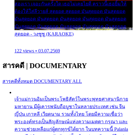
สองเรา เจอะกันครั้งใด เธอไม่เคยไยดี คราวนี้เธอยิ้มให้
ต้องให้ใส่ลีวายส์ สุดยอด สุดยอด มันสุดยอด มันสุดยอด
มันสุดยอด มันสุดยอด มันสุดยอด มันสุดยอด มันสุดยอด
มันสุดยอด มันสุดยอด มันสุดยอด มันสุดยอด มันสุดยอด
สุดยอด - วงซูซู (KARAOKE)
122 views • 03.07.2569
สารคดี
|
DOCUMENTARY
สารคดีทั้งหมด
DOCUMENTARY ALL
เจ้าแม่กวนอิมเป็นพระโพธิสัตว์ในพระพุทธศาสนานิกาย
มหายาน มีผู้เคารพนับถือบูชาในหลายประเทศ เช่น จีน
ญี่ปุ่น เกาหลี เวียดนาม รวมทั้งไทย โดยมีความเชื่อว่า
พระองค์ทรงเป็นสัญลักษณ์แห่งความเมตตา กรุณา และ
ความช่วยเหลือแก่ผู้ตกทุกข์ได้ยาก ในบทความนี้ Palanla