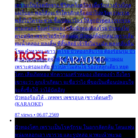
เพราะเป็นโรครักจาง ชีวิตเคว้งคว้าง เมื่อรักห่างร้างไกล
แม่ก็บอก พ่อก็สั่งจะรักใครสักครั้ง อย่าไปหวังความรวย
พลั้งไปใครจะช่วย ซื้อเปลมาไกว ให้ลูกบัวทอง เวรกรรม
ตามสนอง จึงเศร้าหมอง กลีบบัวทองต้องโรย บัวทองไม่
ตระหนัก เพราะไม่รักโคลนตม บัวทองท้องกลม เพราะลืม
ตมน้ำคลอง หลงลิ้น ที่สิ้นสัตย์ เจ้าจึงไม่ระมัด หลงกลิ่นลิ้น
โชย คำหวาน เขาวาดโรย บัวทองกลีบโรย ต้องร้อนรุม บัว
มาบานก่อนตูม ดุจไฟสุมร้อนรุมอุรา บัวทองผ่ายผอม
เพราะตรอมฤทัย ข้าวปลาไม่สนใจ ร้องไห้ลูกเดียว หยุด
โศก เสียเถิดทอง พักความเศร้าหมอง เถิดทองจ๋า ถึงใคร
เขาจะว่า ลูกเจ้าเกิดมา จะชื่อว่าไง พี่ขอเป็นเพื่อนปลอบใจ
จะตั้งชื่อให้ ว่าไอ้บังเอิญ
บัวทองร้องไห้ - เทพพร เพชรอุบล (ซาวด์ดนตรี)
(KARAOKE)
87 views • 06.07.2569
บัวทองโศก เพราะเป็นโรครักรุม ในอกกลัดกลุ้ม โดนแฟน
หนุ่มหลอกเอา เขารวย และรูปหล่อ มาพะเน้าพะนอ