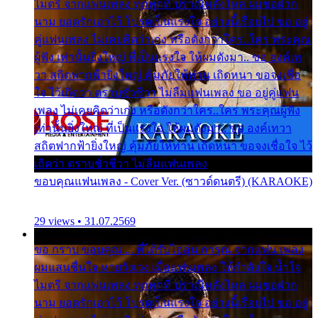
ไมตรี จากแฟนเพลง ทุกทุกที่ ปราณีหลั่งไหล ผมขอฝาก
นาม ยอดรักเอาไว้ โปรดเป็นแรงใจ อย่างนี้เรื่อยไป ขอ อยู่
คู่แฟนเพลง ไม่เคยคิดว่าเก่ง หรือดังกว่าใคร..ใคร พระคุณ
ผู้ฟัง เท่านั้นยิ่งใหญ่ ที่เป็นแรงใจ ให้ผมดังมา.. ขอ องค์เท
วา สถิตฟากฟ้ายิ่งใหญ่ คุ้มภัยให้ท่าน เถิดหนา ขอจงเชื่อ
ใจ ไว้เถิดว่า ตราบชั่วชีวา ไม่ลืมแฟนเพลง ขอ อยู่คู่แฟน
เพลง ไม่เคยคิดว่าเก่ง หรือดังกว่าใคร..ใคร พระคุณผู้ฟัง
เท่านั้นยิ่งใหญ่ ที่เป็นแรงใจ ให้ผมดังมา.. ขอ องค์เทวา
สถิตฟากฟ้ายิ่งใหญ่ คุ้มภัยให้ท่าน เถิดหนา ขอจงเชื่อใจ ไว้
เถิดว่า ตราบชั่วชีวา ไม่ลืมแฟนเพลง
ขอบคุณแฟนเพลง - Cover Ver. (ซาวด์ดนตรี) (KARAOKE)
29 views • 31.07.2569
ขอ กราบ ขอบคุณ.... ที่ได้รับไออุ่น การุณ จากแฟน เพลง
ผมแสนชื่นใจ หายวังเวง เมื่อแฟนเพลง ให้กำลังใจ น้ำใจ
ไมตรี จากแฟนเพลง ทุกทุกที่ ปราณีหลั่งไหล ผมขอฝาก
นาม ยอดรักเอาไว้ โปรดเป็นแรงใจ อย่างนี้เรื่อยไป ขอ อยู่