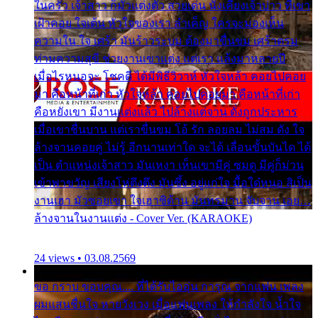
ในครัว เจ้าสาว ก็มัวแต่งตัว สวยเด่น นั่งเคียงเจ้าบ่าว ที่เขา
เฝ้าคอย ใจเต้น หัวใจของเรา ลำเค็ญ ใครจะมองเห็น
ความใน ใจ เศร้า มันร้าวระบม ต้องมาขื่นขม เศร้าตรม
ท่ามความสุขี ช่วยงานเขาแต่ง แต่เรา แล้งมาหลายปี
เมื่อไรหนอจะ โชคดี ได้มีพิธีวิวาห์ หัวใจหล้า คอยไปคอย
มา คือหน้าที่เก่า หัวใจหล้า คอยไปคอยมา คือหน้าที่เก่า
คือหยังเขา มีงานแต่งแล้ว ไปล้างแต่จาน ดั่งถูกประหาร
เมื่อเขาชื่นบาน แต่เราขื่นขม โอ้ รัก ลอยลม ไม่สม ดัง ใจ
ล้างจานคอยคู่ ไม่รู้ อีกนานเท่าใด จะได้ เลื่อนขั้นบันได ได้
เป็น ตำแหน่งเจ้าสาว มันเหงา เห็นเขามีคู่ ซมดู มีคู่ก็ม่วน
เข้าพาขวัญ เสียงโห่ตึงตึง มันซึ้ง อยู่แก่ใจ มื้อใด๋หนอ สิเป็น
งานเฮา มัวซอยเขา ใจเฮาซิด้าน มันทรมาน จับจาน เอย…
ล้างจานในงานแต่ง - Cover Ver. (KARAOKE)
24 views • 03.08.2569
ขอ กราบ ขอบคุณ.... ที่ได้รับไออุ่น การุณ จากแฟน เพลง
ผมแสนชื่นใจ หายวังเวง เมื่อแฟนเพลง ให้กำลังใจ น้ำใจ