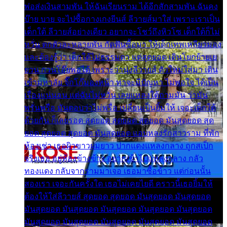
พ่อส่งเงินสามพัน ให้ฉันเรียนราม ได้อีกสักสามพัน ฉันคง
บ๊าย บาย จะไปซื้อกางเกงยีนส์ ลีวายส์มาใส่ เพราะเราเป็น
เด็กใต้ ลีวายส์อย่างเดียว อยากจะโชว์ถึงหิวโซ เด็กใต้ก็ไม่
หวั่น ตกตัวละหลายพัน กัดฟันซื้อมา ให้เด็กเทพเหลียวมอง
และต้องรู้ว่า เด็กใต้ไม่ธรรมดา แต่สุดยอด เดินโยกย้ายเย
ยวน กวนโอ๊ยพอได้ เพราะว่านุ่งลีวายส์ ตัวใหม่ใส่มา เดิน
เข้ามหาลัย จิ๊กโก๊มองหน้า ท่าจะมีปัญหา ไม่พอใจ ได้เป็น
เรื่องแน่นอน แต่ฉันไม่หวั่น เลยแหลงใต้ถามมัน ว่ามัน
พรั่นพรือ มันตอบว่าไม่พรื่อ เปลี่ยนเป็นยิ้มให้ เจอะเด็กใต้
ด้วยกัน ก็เลยรอด สุดยอด สุดยอด สุดยอด มันสุดยอด สุด
ยอด สุดยอด สุดยอด มันสุดยอด แอบหลงรักสาวราม ที่พัก
ห้องเช่า เธอผิวขาวผมยาว ปากแดงแหลงกลาง ถูกสเป็ก
จริงเธอ อยู่ห้องข้างข้าง อยากเข้าไปแหลงกลาง กลัว
ทองแดง กลับจากรามมาเจอ เธอมาซื้อข้าว แต่ก่อนนั้น
สองเรา เจอะกันครั้งใด เธอไม่เคยไยดี คราวนี้เธอยิ้มให้
ต้องให้ใส่ลีวายส์ สุดยอด สุดยอด มันสุดยอด มันสุดยอด
มันสุดยอด มันสุดยอด มันสุดยอด มันสุดยอด มันสุดยอด
มันสุดยอด มันสุดยอด มันสุดยอด มันสุดยอด มันสุดยอด