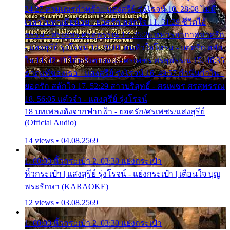
24:27 สามเณรกำพร้า - แสงสุรีย์ รุ่งโรจน์ 10. 28:08 ไม่มี
เวลาไปหาเมียน้อย - ยอดรัก สลักใจ 11. 31:29 ชีวิตไอ้
ธรรม - ศรเพชร ศรสุพรรณ 12. 35:26 ทหารอากาศขาดรัก
- แสงสุรีย์ รุ่งโรจน์ 13. 39:01 คนหัวใจโทรม - ยอดรัก สลัก
ใจ 14. 42:49 ไอ้หวังตายแน่ - ศรเพชร ศรสุพรรณ 15. 46:35
ธาตุแท้ของเธอ - แสงสุรีย์ รุ่งโรจน์ 16. 49:57 กำนันกำใน -
ยอดรัก สลักใจ 17. 52:29 สาวบริสุทธิ์ - ศรเพชร ศรสุพรรณ
18. 56:05 แต๋วจ๋า - แสงสุรีย์ รุ่งโรจน์
18 บทเพลงดังจากฟากฟ้า - ยอดรัก/ศรเพชร/แสงสุรีย์
(Official Audio)
14 views • 04.08.2569
1. 00:00 หิ้วกระเป๋า 2. 03:30 แย่งกระเป๋า
หิ้วกระเป๋า | แสงสุรีย์ รุ่งโรจน์ - แย่งกระเป๋า | เตือนใจ บุญ
พระรักษา (KARAOKE)
12 views • 03.08.2569
1. 00:00 หิ้วกระเป๋า 2. 03:30 แย่งกระเป๋า