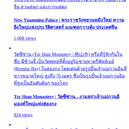
จีน สวนสนุก และการแสดง
New Yuanming Palace | พระราชวังหยวนหมิงใหม่ ความ
ยิ่งใหญ่แห่งประวัติศาสตร์ มณฑลกวางตุ้ง ประเทศจีน
1,068 views
วัดซีซ่าน (Tsz Shan Monastery / 慈山寺) หรือที่รู้จักกันใน
ชื่อ ฉี่ซ้านจี๋ เป็นวัดพุทธที่ตั้งอยู่ริมชายหาดรีพัลส์เบย์
(Repulse Bay) ในฮ่องกง โดดเด่นด้วยรูปปั้นเจ้าแม่กวนอิมสี
ขาวขนาดใหญ่ สูงถึง 76 เมตร ซึ่งเป็นรูปปั้นเจ้าแม่กวนอิม
ที่สูงเป็นอันดับต้นๆ ของโลก
Tsz Shan Monastery | วัดซีซ่าน…งามสง่าเจ้าแม่กวนอิ
มองค์ใหญ่แห่งฮ่องกง
824 views