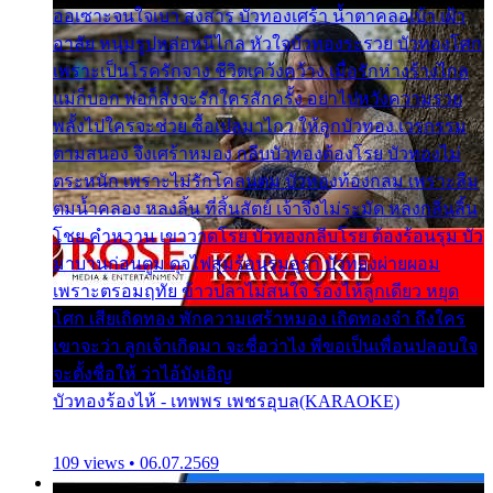
ออเซาะจนใจเบา สงสาร บัวทองเศร้า น้ำตาคลอเบ้า เฝ้า
อาลัย หนุ่มรูปหล่อหนีไกล หัวใจบัวทองระรวย บัวทองโศก
เพราะเป็นโรครักจาง ชีวิตเคว้งคว้าง เมื่อรักห่างร้างไกล
แม่ก็บอก พ่อก็สั่งจะรักใครสักครั้ง อย่าไปหวังความรวย
พลั้งไปใครจะช่วย ซื้อเปลมาไกว ให้ลูกบัวทอง เวรกรรม
ตามสนอง จึงเศร้าหมอง กลีบบัวทองต้องโรย บัวทองไม่
ตระหนัก เพราะไม่รักโคลนตม บัวทองท้องกลม เพราะลืม
ตมน้ำคลอง หลงลิ้น ที่สิ้นสัตย์ เจ้าจึงไม่ระมัด หลงกลิ่นลิ้น
โชย คำหวาน เขาวาดโรย บัวทองกลีบโรย ต้องร้อนรุม บัว
มาบานก่อนตูม ดุจไฟสุมร้อนรุมอุรา บัวทองผ่ายผอม
เพราะตรอมฤทัย ข้าวปลาไม่สนใจ ร้องไห้ลูกเดียว หยุด
โศก เสียเถิดทอง พักความเศร้าหมอง เถิดทองจ๋า ถึงใคร
เขาจะว่า ลูกเจ้าเกิดมา จะชื่อว่าไง พี่ขอเป็นเพื่อนปลอบใจ
จะตั้งชื่อให้ ว่าไอ้บังเอิญ
บัวทองร้องไห้ - เทพพร เพชรอุบล(KARAOKE)
109 views • 06.07.2569