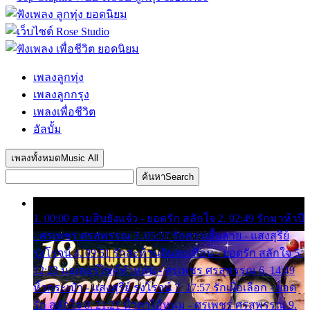
เพลงลูกทุ่ง
เพลงลูกกรุง
เพลงเพื่อชีวิต
อัลบั้ม
เพลงทั้งหมด
Music All
ค้นหา
Search
1. 00:00 สามสิบยังแจ๋ว - ยอดรัก สลักใจ 2. 02:49 รักมาห้าปี
- ศรเพชร ศรสุพรรณ 3. 05:57 รักสาวเสื้อลาย - แสงสุรีย์
รุ่งโรจน์ 4. 09:51 รักสะท้านดินสะเทือน - ยอดรัก สลักใจ 5.
12:23 มอเตอร์ไซค์ทำหล่น - ศรเพชร ศรสุพรรณ 6. 14:49
หิ้วกระเป๋า - แสงสุรีย์ รุ่งโรจน์ 7. 17:57 รักเผื่อเลือก - ยอด
รัก สลักใจ 8. 21:21 น้ำตาไอ้หนุ่ม - ศรเพชร ศรสุพรรณ 9.