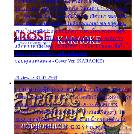
คู่แฟนเพลง ไม่เคยคิดว่าเก่ง หรือดังกว่าใคร..ใคร พระคุณ
ผู้ฟัง เท่านั้นยิ่งใหญ่ ที่เป็นแรงใจ ให้ผมดังมา.. ขอ องค์เท
วา สถิตฟากฟ้ายิ่งใหญ่ คุ้มภัยให้ท่าน เถิดหนา ขอจงเชื่อ
ใจ ไว้เถิดว่า ตราบชั่วชีวา ไม่ลืมแฟนเพลง ขอ อยู่คู่แฟน
เพลง ไม่เคยคิดว่าเก่ง หรือดังกว่าใคร..ใคร พระคุณผู้ฟัง
เท่านั้นยิ่งใหญ่ ที่เป็นแรงใจ ให้ผมดังมา.. ขอ องค์เทวา
สถิตฟากฟ้ายิ่งใหญ่ คุ้มภัยให้ท่าน เถิดหนา ขอจงเชื่อใจ ไว้
เถิดว่า ตราบชั่วชีวา ไม่ลืมแฟนเพลง
ขอบคุณแฟนเพลง - Cover Ver. (KARAOKE)
29 views • 31.07.2569
1. 00:00:00 ยินดีรับเดน 2. 00:03:44 น้ำตาอีสาน 3. 00:07:51
กิ่งทองใบหยก 4. 00:10:35 น้ำนิ่งไหลลึก 5. 00:13:49 ลานรัก
ลานเท 6. 00:17:06 จำใจจาก 7. 00:20:53 คืนฝนตก 8.
00:25:16 น้ำลงเดือนยี่ 9. 00:28:47 โสนน้อยเรือนงาม 10.
00:32:29 ตอไม้ที่ตายแล้ว 11. 00:35:41 น้ำกรดแช่เย็น 12.
00:39:08 อยากฟังซ้ำ 13. 00:42:32 รู้ว่าเขาหลอก 14.