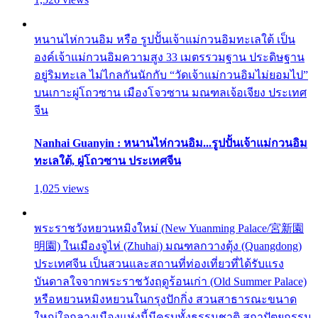
หนานไห่กวนอิม หรือ รูปปั้นเจ้าแม่กวนอิมทะเลใต้ เป็น
องค์เจ้าแม่กวนอิมความสูง 33 เมตรรวมฐาน ประดิษฐาน
อยู่ริมทะเล ไม่ไกลกันนักกับ “วัดเจ้าแม่กวนอิมไม่ยอมไป”
บนเกาะผู่โถวซาน เมืองโจวซาน มณฑลเจ้อเจียง ประเทศ
จีน
Nanhai Guanyin : หนานไห่กวนอิม...รูปปั้นเจ้าแม่กวนอิม
ทะเลใต้, ผู่โถวซาน ประเทศจีน
1,025 views
พระราชวังหยวนหมิงใหม่ (New Yuanming Palace/宮新園
明園) ในเมืองจูไห่ (Zhuhai) มณฑลกวางตุ้ง (Quangdong)
ประเทศจีน เป็นสวนและสถานที่ท่องเที่ยวที่ได้รับแรง
บันดาลใจจากพระราชวังฤดูร้อนเก่า (Old Summer Palace)
หรือหยวนหมิงหยวนในกรุงปักกิ่ง สวนสาธารณะขนาด
ใหญ่ใจกลางเมืองแห่งนี้มีครบทั้งธรรมชาติ สถาปัตยกรรม