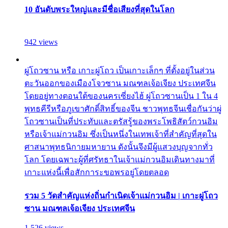
10 อันดับพระใหญ่และมีชื่อเสียงที่สุดในโลก
942 views
ผู่โถวซาน หรือ เกาะผู่โถว เป็นเกาะเล็กๆ ที่ตั้งอยู่ในส่วน
ตะวันออกของเมืองโจวซาน มณฑลเจ้อเจียง ประเทศจีน
โดยอยู่ทางตอนใต้ของนครเซี่ยงไฮ้ ผู่โถวซานเป็น 1 ใน 4
พุทธคีรีหรือภูเขาศักดิ์สิทธิ์ของจีน ชาวพุทธจีนเชื่อกันว่าผู่
โถวซานเป็นที่ประทับและตรัสรู้ของพระโพธิสัตว์กวนอิม
หรือเจ้าแม่กวนอิม ซึ่งเป็นหนึ่งในเทพเจ้าที่สำคัญที่สุดใน
ศาสนาพุทธนิกายมหายาน ดังนั้นจึงมีผู้แสวงบุญจากทั่ว
โลก โดยเฉพาะผู้ที่ศรัทธาในเจ้าแม่กวนอิมเดินทางมาที่
เกาะแห่งนี้เพื่อสักการะขอพรอยู่โดยตลอด
รวม 5 วัดสำคัญแห่งถิ่นกำเนิดเจ้าแม่กวนอิม | เกาะผู่โถว
ซาน มณฑลเจ้อเจียง ประเทศจีน
1,526 views