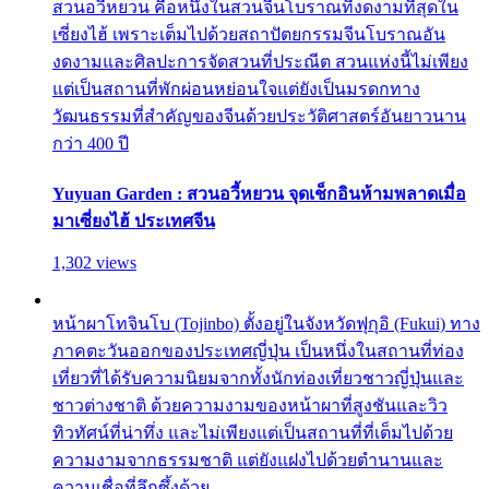
สวนอวี้หยวน คือหนึ่งในสวนจีนโบราณที่งดงามที่สุดใน
เซี่ยงไฮ้ เพราะเต็มไปด้วยสถาปัตยกรรมจีนโบราณอัน
งดงามและศิลปะการจัดสวนที่ประณีต สวนแห่งนี้ไม่เพียง
แต่เป็นสถานที่พักผ่อนหย่อนใจแต่ยังเป็นมรดกทาง
วัฒนธรรมที่สำคัญของจีนด้วยประวัติศาสตร์อันยาวนาน
กว่า 400 ปี
Yuyuan Garden : สวนอวี้หยวน จุดเช็กอินห้ามพลาดเมื่อ
มาเซี่ยงไฮ้ ประเทศจีน
1,302 views
หน้าผาโทจินโบ (Tojinbo) ตั้งอยู่ในจังหวัดฟุกุอิ (Fukui) ทาง
ภาคตะวันออกของประเทศญี่ปุ่น เป็นหนึ่งในสถานที่ท่อง
เที่ยวที่ได้รับความนิยมจากทั้งนักท่องเที่ยวชาวญี่ปุ่นและ
ชาวต่างชาติ ด้วยความงามของหน้าผาที่สูงชันและวิว
ทิวทัศน์ที่น่าทึ่ง และไม่เพียงแต่เป็นสถานที่ที่เต็มไปด้วย
ความงามจากธรรมชาติ แต่ยังแฝงไปด้วยตำนานและ
ความเชื่อที่ลึกซึ้งด้วย