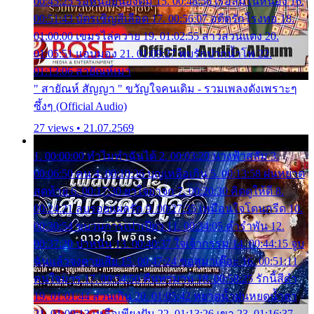
00:45:25 รอหน่อยน้องติ๋ม 15. 00:48:56 เรือล่มในหนอง 16.
00:51:43 บัตรเชิญสีเลือด 17. 00:56:07 อดีตรักโรงทอ 18.
01:00:00 เขมรไล่ควาย 19. 01:02:55 สาวสวนแตง 20.
01:05:51 แอบมอง 21. 01:09:27 พบรักปากน้ำโพ 22.
01:13:06 สายัณห์เมา
" สายัณห์ สัญญา " ขวัญใจคนเดิม - รวมเพลงดังเพราะๆ
ซึ้งๆ (Official Audio)
27 views • 21.07.2569
1. 00:00:00 ทำไมทำฉันได้ 2. 00:03:20 นางฟ้าสลัม 3.
00:06:50 คน 4. 00:10:36 บุญเหลือเกิน 5. 00:13:58 ฝนหยาด
สุดท้าย 6. 00:17:30 ยาใจยาจก 7. 00:20:30 คิดดูให้ดี 8.
00:24:21 ลบรอยแผลรัก 9. 00:27:35 เหมือนใจโดนกรีด 10.
00:30:54 ขบวนการเปาเปียว 11. 00:34:05 คำรำพัน 12.
00:37:20 ปาหนัน 13. 00:40:37 ใจเจ้ากรรม 14. 00:44:15 จูบ
ฉันแล้วจงตายเสีย 15. 00:47:24 ขอสูมาเต๊อะ 16. 00:51:11
คนใจมาร 17. 00:54:50 คืนทรมาน 18. 00:58:25 รักนี้สีดำ
19. 01:01:44 ส่วนเกิน 20. 01:05:42 หยาดน้ำฝนหยดน้ำตา
21. 01:09:13 เหลือเพียงฝัน 22. 01:13:26 เขา 23. 01:16:37