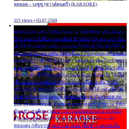
สุดยอด - วงซูซู (ซาวด์ดนตรี) (KARAOKE)
115 views • 03.07.2569
พ่อส่งเงินสามพัน ให้ฉันเรียนราม ได้อีกสักสามพัน ฉันคง
บ๊าย บาย จะไปซื้อกางเกงยีนส์ ลีวายส์มาใส่ เพราะเราเป็น
เด็กใต้ ลีวายส์อย่างเดียว อยากจะโชว์ถึงหิวโซ เด็กใต้ก็ไม่
หวั่น ตกตัวละหลายพัน กัดฟันซื้อมา ให้เด็กเทพเหลียวมอง
และต้องรู้ว่า เด็กใต้ไม่ธรรมดา แต่สุดยอด เดินโยกย้ายเย
ยวน กวนโอ๊ยพอได้ เพราะว่านุ่งลีวายส์ ตัวใหม่ใส่มา เดิน
เข้ามหาลัย จิ๊กโก๊มองหน้า ท่าจะมีปัญหา ไม่พอใจ ได้เป็น
เรื่องแน่นอน แต่ฉันไม่หวั่น เลยแหลงใต้ถามมัน ว่ามัน
พรั่นพรือ มันตอบว่าไม่พรื่อ เปลี่ยนเป็นยิ้มให้ เจอะเด็กใต้
ด้วยกัน ก็เลยรอด สุดยอด สุดยอด สุดยอด มันสุดยอด สุด
ยอด สุดยอด สุดยอด มันสุดยอด แอบหลงรักสาวราม ที่พัก
ห้องเช่า เธอผิวขาวผมยาว ปากแดงแหลงกลาง ถูกสเป็ก
จริงเธอ อยู่ห้องข้างข้าง อยากเข้าไปแหลงกลาง กลัว
ทองแดง กลับจากรามมาเจอ เธอมาซื้อข้าว แต่ก่อนนั้น