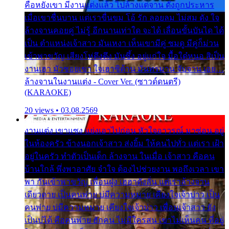
คือหยังเขา มีงานแต่งแล้ว ไปล้างแต่จาน ดั่งถูกประหาร
เมื่อเขาชื่นบาน แต่เราขื่นขม โอ้ รัก ลอยลม ไม่สม ดัง ใจ
ล้างจานคอยคู่ ไม่รู้ อีกนานเท่าใด จะได้ เลื่อนขั้นบันได ได้
เป็น ตำแหน่งเจ้าสาว มันเหงา เห็นเขามีคู่ ซมดู มีคู่ก็ม่วน
เข้าพาขวัญ เสียงโห่ตึงตึง มันซึ้ง อยู่แก่ใจ มื้อใด๋หนอ สิเป็น
งานเฮา มัวซอยเขา ใจเฮาซิด้าน มันทรมาน จับจาน เอย…
ล้างจานในงานแต่ง - Cover Ver. (ซาวด์ดนตรี)
(KARAOKE)
20 views • 03.08.2569
งานแต่ง เขาแซง แย่งเอาไปก่อน หัวใจอาวรณ์ มาซ่อน อยู่
ในห้องครัว ข้างนอกเจ้าสาว ส่งยิ้ม ให้คนไปทั่ว แต่เรา เฝ้า
อยู่ในครัว ทำตัวเป็นเด็ก ล้างจาน ในเมื่อ เจ้าสาว คือคน
บ้านใกล้ พึ่งพาอาศัย จำใจ ต้องไปช่วยงาน พอถึงเวลา เขา
พา กันเข้าพาขวัญ เพื่อนฝูง เฮฮาดังลั่น แต่เราล้างจาน
เดียวดาย เป็นคนพ่าย บ่มีความหมาย เคียงใจเจ้าบ่าว เป็น
คนพ่าย บ่มีความหมาย เคียงใจเจ้าบ่าว เพื่อนเจ้าสาว ยัง
เป็นบ่ได้ คือคนพ่าย ฮักคน ไม่มีใครสน เขาไม่เห็นคน ที่อยู่