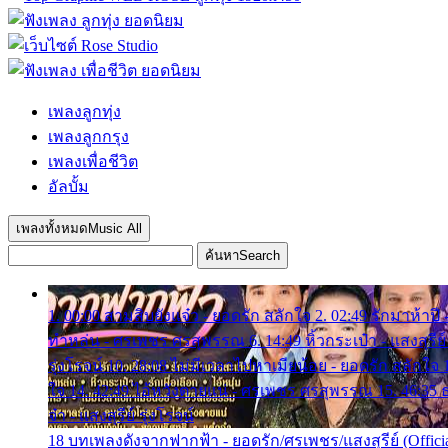
เพลงลูกทุ่ง
เพลงลูกกรุง
เพลงเพื่อชีวิต
อัลบั้ม
เพลงทั้งหมด
Music All
ค้นหา
Search
1. 00:00 สามสิบยังแจ๋ว - ยอดรัก สลักใจ 2. 02:49 รักมาห้าปี
ทำหล่น - ศรเพชร ศรสุพรรณ 6. 14:49 หิ้วกระเป๋า - แสงสุรีย์ 
รุ่งโรจน์ 10. 28:08 ไม่มีเวลาไปหาเมียน้อย - ยอดรัก สลักใ
ใจ 14. 42:49 ไอ้หวังตายแน่ - ศรเพชร ศรสุพรรณ 15. 46:35 ธา
จ๋า - แสงสุรีย์ รุ่งโรจน์
18 บทเพลงดังจากฟากฟ้า - ยอดรัก/ศรเพชร/แสงสุรีย์ (Officia