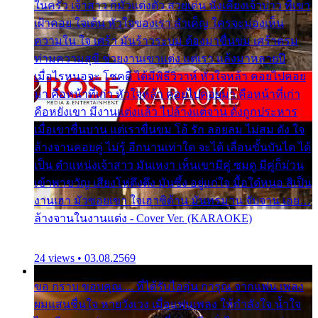
ในครัว เจ้าสาว ก็มัวแต่งตัว สวยเด่น นั่งเคียงเจ้าบ่าว ที่เขา
เฝ้าคอย ใจเต้น หัวใจของเรา ลำเค็ญ ใครจะมองเห็น
ความใน ใจ เศร้า มันร้าวระบม ต้องมาขื่นขม เศร้าตรม
ท่ามความสุขี ช่วยงานเขาแต่ง แต่เรา แล้งมาหลายปี
เมื่อไรหนอจะ โชคดี ได้มีพิธีวิวาห์ หัวใจหล้า คอยไปคอย
มา คือหน้าที่เก่า หัวใจหล้า คอยไปคอยมา คือหน้าที่เก่า
คือหยังเขา มีงานแต่งแล้ว ไปล้างแต่จาน ดั่งถูกประหาร
เมื่อเขาชื่นบาน แต่เราขื่นขม โอ้ รัก ลอยลม ไม่สม ดัง ใจ
ล้างจานคอยคู่ ไม่รู้ อีกนานเท่าใด จะได้ เลื่อนขั้นบันได ได้
เป็น ตำแหน่งเจ้าสาว มันเหงา เห็นเขามีคู่ ซมดู มีคู่ก็ม่วน
เข้าพาขวัญ เสียงโห่ตึงตึง มันซึ้ง อยู่แก่ใจ มื้อใด๋หนอ สิเป็น
งานเฮา มัวซอยเขา ใจเฮาซิด้าน มันทรมาน จับจาน เอย…
ล้างจานในงานแต่ง - Cover Ver. (KARAOKE)
24 views • 03.08.2569
ขอ กราบ ขอบคุณ.... ที่ได้รับไออุ่น การุณ จากแฟน เพลง
ผมแสนชื่นใจ หายวังเวง เมื่อแฟนเพลง ให้กำลังใจ น้ำใจ