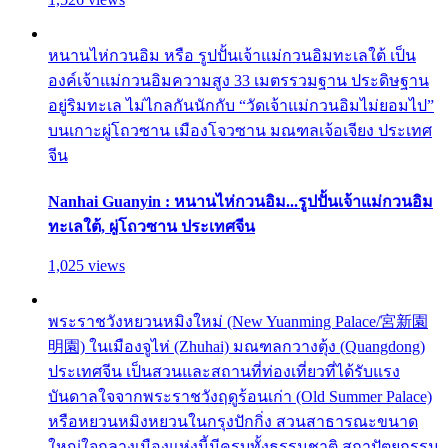
หนานไห่กวนอิม หรือ รูปปั้นเจ้าแม่กวนอิมทะเลใต้ เป็น
องค์เจ้าแม่กวนอิมความสูง 33 เมตรรวมฐาน ประดิษฐาน
อยู่ริมทะเล ไม่ไกลกันนักกับ “วัดเจ้าแม่กวนอิมไม่ยอมไป”
บนเกาะผู่โถวซาน เมืองโจวซาน มณฑลเจ้อเจียง ประเทศ
จีน
Nanhai Guanyin : หนานไห่กวนอิม...รูปปั้นเจ้าแม่กวนอิม
ทะเลใต้, ผู่โถวซาน ประเทศจีน
1,025 views
พระราชวังหยวนหมิงใหม่ (New Yuanming Palace/宮新園
明園) ในเมืองจูไห่ (Zhuhai) มณฑลกวางตุ้ง (Quangdong)
ประเทศจีน เป็นสวนและสถานที่ท่องเที่ยวที่ได้รับแรง
บันดาลใจจากพระราชวังฤดูร้อนเก่า (Old Summer Palace)
หรือหยวนหมิงหยวนในกรุงปักกิ่ง สวนสาธารณะขนาด
ใหญ่ใจกลางเมืองแห่งนี้มีครบทั้งธรรมชาติ สถาปัตยกรรม