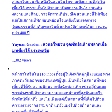
สวนอวี้หยวน คือหนึ่งในสวนจีนโบราณที่งดงามที่สุดใน
เซี่ยงไฮ้ เพราะเต็มไปด้วยสถาปัตยกรรมจีนโบราณอัน
งดงามและศิลปะการจัดสวนที่ประณีต สวนแห่งนี้ไม่เพียง
แต่เป็นสถานที่พักผ่อนหย่อนใจแต่ยังเป็นมรดกทาง
วัฒนธรรมที่สำคัญของจีนด้วยประวัติศาสตร์อันยาวนาน
กว่า 400 ปี
Yuyuan Garden : สวนอวี้หยวน จุดเช็กอินห้ามพลาดเมื่อ
มาเซี่ยงไฮ้ ประเทศจีน
1,302 views
หน้าผาโทจินโบ (Tojinbo) ตั้งอยู่ในจังหวัดฟุกุอิ (Fukui) ทาง
ภาคตะวันออกของประเทศญี่ปุ่น เป็นหนึ่งในสถานที่ท่อง
เที่ยวที่ได้รับความนิยมจากทั้งนักท่องเที่ยวชาวญี่ปุ่นและ
ชาวต่างชาติ ด้วยความงามของหน้าผาที่สูงชันและวิว
ทิวทัศน์ที่น่าทึ่ง และไม่เพียงแต่เป็นสถานที่ที่เต็มไปด้วย
ความงามจากธรรมชาติ แต่ยังแฝงไปด้วยตำนานและ
ความเชื่อที่ลึกซึ้งด้วย