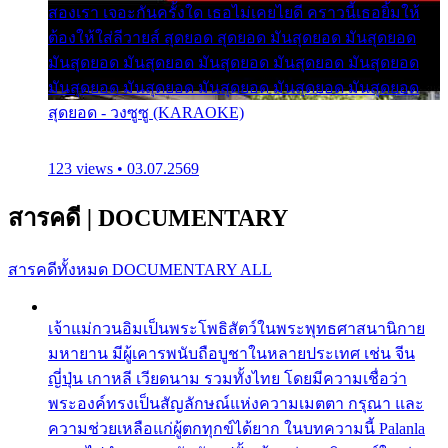
สองเรา เจอะกันครั้งใด เธอไม่เคยไยดี คราวนี้เธอยิ้มให้
ต้องให้ใส่ลีวายส์ สุดยอด สุดยอด มันสุดยอด มันสุดยอด
มันสุดยอด มันสุดยอด มันสุดยอด มันสุดยอด มันสุดยอด
มันสุดยอด มันสุดยอด มันสุดยอด มันสุดยอด มันสุดยอด
สุดยอด - วงซูซู (KARAOKE)
123 views • 03.07.2569
สารคดี
|
DOCUMENTARY
สารคดีทั้งหมด
DOCUMENTARY ALL
เจ้าแม่กวนอิมเป็นพระโพธิสัตว์ในพระพุทธศาสนานิกาย
มหายาน มีผู้เคารพนับถือบูชาในหลายประเทศ เช่น จีน
ญี่ปุ่น เกาหลี เวียดนาม รวมทั้งไทย โดยมีความเชื่อว่า
พระองค์ทรงเป็นสัญลักษณ์แห่งความเมตตา กรุณา และ
ความช่วยเหลือแก่ผู้ตกทุกข์ได้ยาก ในบทความนี้ Palanla