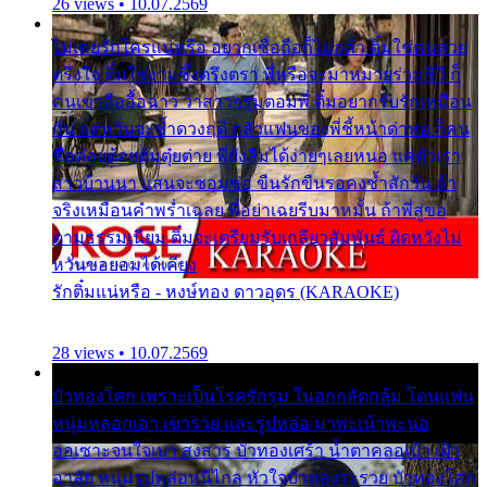
26 views • 10.07.2569
ไม่เคยรักใครแน่หรือ อยากเชื่อถือก็ไม่กล้า ติ๋มใช่คนสวย
ตรึงใจ ติ๋มใช่งามซึ้งตรึงตรา พี่หรือจะมาหมายร่วมชีวี ก็
คนเขาลืออื้อฉาว ว่าสาวๆรุมตอมพี่ ติ๋มอยากรับรักเหมือน
กัน แต่หวั่นจะช้ำดวงฤดี กลัวแฟนของพี่ชี้หน้าด่าทอ ก็คน
ชื่อต๋อยต้อยตุ้มตุ๋ยต่าย พี่ยังลืมได้ง่ายๆเลยหนอ แค่ตัวเรา
สาวบ้านนา แสนจะซอมซ่อ ขืนรักขืนรอคงช้ำสักวัน ถ้า
จริงเหมือนคำพร่ำเฉลย พี่อย่าเฉยรีบมาหมั้น ถ้าพี่สู่ขอ
ตามธรรมเนียม ติ๋มจะเตรียมรับเกลียวสัมพันธ์ ผิดหวังไม่
หวั่นขอยอมได้เคียง
รักติ๋มแน่หรือ - หงษ์ทอง ดาวอุดร (KARAOKE)
28 views • 10.07.2569
บัวทองโศก เพราะเป็นโรครักรุม ในอกกลัดกลุ้ม โดนแฟน
หนุ่มหลอกเอา เขารวย และรูปหล่อ มาพะเน้าพะนอ
ออเซาะจนใจเบา สงสาร บัวทองเศร้า น้ำตาคลอเบ้า เฝ้า
อาลัย หนุ่มรูปหล่อหนีไกล หัวใจบัวทองระรวย บัวทองโศก