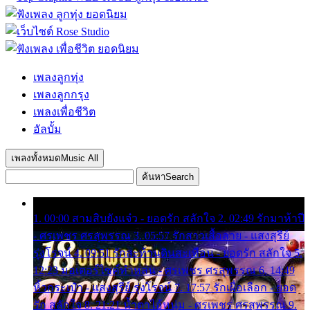
เพลงลูกทุ่ง
เพลงลูกกรุง
เพลงเพื่อชีวิต
อัลบั้ม
เพลงทั้งหมด
Music All
ค้นหา
Search
1. 00:00 สามสิบยังแจ๋ว - ยอดรัก สลักใจ 2. 02:49 รักมาห้าปี
- ศรเพชร ศรสุพรรณ 3. 05:57 รักสาวเสื้อลาย - แสงสุรีย์
รุ่งโรจน์ 4. 09:51 รักสะท้านดินสะเทือน - ยอดรัก สลักใจ 5.
12:23 มอเตอร์ไซค์ทำหล่น - ศรเพชร ศรสุพรรณ 6. 14:49
หิ้วกระเป๋า - แสงสุรีย์ รุ่งโรจน์ 7. 17:57 รักเผื่อเลือก - ยอด
รัก สลักใจ 8. 21:21 น้ำตาไอ้หนุ่ม - ศรเพชร ศรสุพรรณ 9.