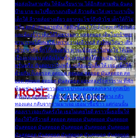
พ่อส่งเงินสามพัน ให้ฉันเรียนราม ได้อีกสักสามพัน ฉันคง
บ๊าย บาย จะไปซื้อกางเกงยีนส์ ลีวายส์มาใส่ เพราะเราเป็น
เด็กใต้ ลีวายส์อย่างเดียว อยากจะโชว์ถึงหิวโซ เด็กใต้ก็ไม่
หวั่น ตกตัวละหลายพัน กัดฟันซื้อมา ให้เด็กเทพเหลียวมอง
และต้องรู้ว่า เด็กใต้ไม่ธรรมดา แต่สุดยอด เดินโยกย้ายเย
ยวน กวนโอ๊ยพอได้ เพราะว่านุ่งลีวายส์ ตัวใหม่ใส่มา เดิน
เข้ามหาลัย จิ๊กโก๊มองหน้า ท่าจะมีปัญหา ไม่พอใจ ได้เป็น
เรื่องแน่นอน แต่ฉันไม่หวั่น เลยแหลงใต้ถามมัน ว่ามัน
พรั่นพรือ มันตอบว่าไม่พรื่อ เปลี่ยนเป็นยิ้มให้ เจอะเด็กใต้
ด้วยกัน ก็เลยรอด สุดยอด สุดยอด สุดยอด มันสุดยอด สุด
ยอด สุดยอด สุดยอด มันสุดยอด แอบหลงรักสาวราม ที่พัก
ห้องเช่า เธอผิวขาวผมยาว ปากแดงแหลงกลาง ถูกสเป็ก
จริงเธอ อยู่ห้องข้างข้าง อยากเข้าไปแหลงกลาง กลัว
ทองแดง กลับจากรามมาเจอ เธอมาซื้อข้าว แต่ก่อนนั้น
สองเรา เจอะกันครั้งใด เธอไม่เคยไยดี คราวนี้เธอยิ้มให้
ต้องให้ใส่ลีวายส์ สุดยอด สุดยอด มันสุดยอด มันสุดยอด
มันสุดยอด มันสุดยอด มันสุดยอด มันสุดยอด มันสุดยอด
มันสุดยอด มันสุดยอด มันสุดยอด มันสุดยอด มันสุดยอด