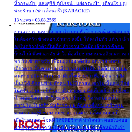
หิ้วกระเป๋า | แสงสุรีย์ รุ่งโรจน์ - แย่งกระเป๋า | เตือนใจ บุญ
พระรักษา (ซาวด์ดนตรี) (KARAOKE)
13 views • 03.08.2569
งานแต่ง เขาแซง แย่งเอาไปก่อน หัวใจอาวรณ์ มาซ่อน อยู่
ในห้องครัว ข้างนอกเจ้าสาว ส่งยิ้ม ให้คนไปทั่ว แต่เรา เฝ้า
อยู่ในครัว ทำตัวเป็นเด็ก ล้างจาน ในเมื่อ เจ้าสาว คือคน
บ้านใกล้ พึ่งพาอาศัย จำใจ ต้องไปช่วยงาน พอถึงเวลา เขา
พา กันเข้าพาขวัญ เพื่อนฝูง เฮฮาดังลั่น แต่เราล้างจาน
เดียวดาย เป็นคนพ่าย บ่มีความหมาย เคียงใจเจ้าบ่าว เป็น
คนพ่าย บ่มีความหมาย เคียงใจเจ้าบ่าว เพื่อนเจ้าสาว ยัง
เป็นบ่ได้ คือคนพ่าย ฮักคน ไม่มีใครสน เขาไม่เห็นคน ที่อยู่
ในครัว เจ้าสาว ก็มัวแต่งตัว สวยเด่น นั่งเคียงเจ้าบ่าว ที่เขา
เฝ้าคอย ใจเต้น หัวใจของเรา ลำเค็ญ ใครจะมองเห็น
ความใน ใจ เศร้า มันร้าวระบม ต้องมาขื่นขม เศร้าตรม
ท่ามความสุขี ช่วยงานเขาแต่ง แต่เรา แล้งมาหลายปี
เมื่อไรหนอจะ โชคดี ได้มีพิธีวิวาห์ หัวใจหล้า คอยไปคอย
มา คือหน้าที่เก่า หัวใจหล้า คอยไปคอยมา คือหน้าที่เก่า