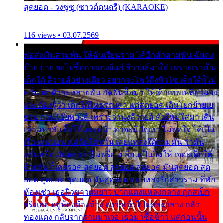
สุดยอด - วงซูซู (ซาวด์ดนตรี) (KARAOKE)
116 views • 03.07.2569
พ่อส่งเงินสามพัน ให้ฉันเรียนราม ได้อีกสักสามพัน ฉันคง
บ๊าย บาย จะไปซื้อกางเกงยีนส์ ลีวายส์มาใส่ เพราะเราเป็น
เด็กใต้ ลีวายส์อย่างเดียว อยากจะโชว์ถึงหิวโซ เด็กใต้ก็ไม่
หวั่น ตกตัวละหลายพัน กัดฟันซื้อมา ให้เด็กเทพเหลียวมอง
และต้องรู้ว่า เด็กใต้ไม่ธรรมดา แต่สุดยอด เดินโยกย้ายเย
ยวน กวนโอ๊ยพอได้ เพราะว่านุ่งลีวายส์ ตัวใหม่ใส่มา เดิน
เข้ามหาลัย จิ๊กโก๊มองหน้า ท่าจะมีปัญหา ไม่พอใจ ได้เป็น
เรื่องแน่นอน แต่ฉันไม่หวั่น เลยแหลงใต้ถามมัน ว่ามัน
พรั่นพรือ มันตอบว่าไม่พรื่อ เปลี่ยนเป็นยิ้มให้ เจอะเด็กใต้
ด้วยกัน ก็เลยรอด สุดยอด สุดยอด สุดยอด มันสุดยอด สุด
ยอด สุดยอด สุดยอด มันสุดยอด แอบหลงรักสาวราม ที่พัก
ห้องเช่า เธอผิวขาวผมยาว ปากแดงแหลงกลาง ถูกสเป็ก
จริงเธอ อยู่ห้องข้างข้าง อยากเข้าไปแหลงกลาง กลัว
ทองแดง กลับจากรามมาเจอ เธอมาซื้อข้าว แต่ก่อนนั้น