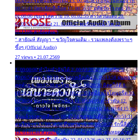
00:45:25 รอหน่อยน้องติ๋ม 15. 00:48:56 เรือล่มในหนอง 16.
00:51:43 บัตรเชิญสีเลือด 17. 00:56:07 อดีตรักโรงทอ 18.
01:00:00 เขมรไล่ควาย 19. 01:02:55 สาวสวนแตง 20.
01:05:51 แอบมอง 21. 01:09:27 พบรักปากน้ำโพ 22.
01:13:06 สายัณห์เมา
" สายัณห์ สัญญา " ขวัญใจคนเดิม - รวมเพลงดังเพราะๆ
ซึ้งๆ (Official Audio)
27 views • 21.07.2569
1. 00:00:00 ทำไมทำฉันได้ 2. 00:03:20 นางฟ้าสลัม 3.
00:06:50 คน 4. 00:10:36 บุญเหลือเกิน 5. 00:13:58 ฝนหยาด
สุดท้าย 6. 00:17:30 ยาใจยาจก 7. 00:20:30 คิดดูให้ดี 8.
00:24:21 ลบรอยแผลรัก 9. 00:27:35 เหมือนใจโดนกรีด 10.
00:30:54 ขบวนการเปาเปียว 11. 00:34:05 คำรำพัน 12.
00:37:20 ปาหนัน 13. 00:40:37 ใจเจ้ากรรม 14. 00:44:15 จูบ
ฉันแล้วจงตายเสีย 15. 00:47:24 ขอสูมาเต๊อะ 16. 00:51:11
คนใจมาร 17. 00:54:50 คืนทรมาน 18. 00:58:25 รักนี้สีดำ
19. 01:01:44 ส่วนเกิน 20. 01:05:42 หยาดน้ำฝนหยดน้ำตา
21. 01:09:13 เหลือเพียงฝัน 22. 01:13:26 เขา 23. 01:16:37