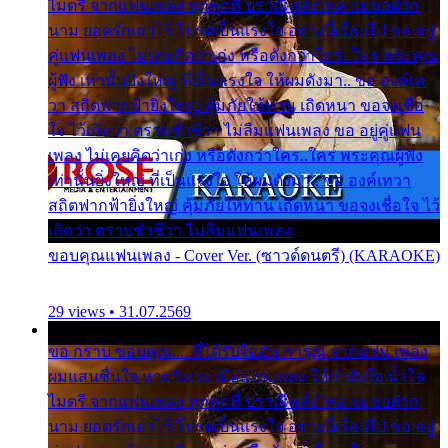
ไมตรี จากแฟนเพลง ทุกทุกที่ ปราณีหลั่งไหล ผมขอฝาก
นาม ยอดรักเอาไว้ โปรดเป็นแรงใจ อย่างนี้เรื่อยไป ขอ อยู่
คู่แฟนเพลง ไม่เคยคิดว่าเก่ง หรือดังกว่าใคร..ใคร พระคุณ
ผู้ฟัง เท่านั้นยิ่งใหญ่ ที่เป็นแรงใจ ให้ผมดังมา.. ขอ องค์เท
วา สถิตฟากฟ้ายิ่งใหญ่ คุ้มภัยให้ท่าน เถิดหนา ขอจงเชื่อ
ใจ ไว้เถิดว่า ตราบชั่วชีวา ไม่ลืมแฟนเพลง ขอ อยู่คู่แฟน
เพลง ไม่เคยคิดว่าเก่ง หรือดังกว่าใคร..ใคร พระคุณผู้ฟัง
เท่านั้นยิ่งใหญ่ ที่เป็นแรงใจ ให้ผมดังมา.. ขอ องค์เทวา
สถิตฟากฟ้ายิ่งใหญ่ คุ้มภัยให้ท่าน เถิดหนา ขอจงเชื่อใจ ไว้
เถิดว่า ตราบชั่วชีวา ไม่ลืมแฟนเพลง
ขอบคุณแฟนเพลง - Cover Ver. (ซาวด์ดนตรี) (KARAOKE)
29 views • 31.07.2569
ขอ กราบ ขอบคุณ.... ที่ได้รับไออุ่น การุณ จากแฟน เพลง
ผมแสนชื่นใจ หายวังเวง เมื่อแฟนเพลง ให้กำลังใจ น้ำใจ
ไมตรี จากแฟนเพลง ทุกทุกที่ ปราณีหลั่งไหล ผมขอฝาก
นาม ยอดรักเอาไว้ โปรดเป็นแรงใจ อย่างนี้เรื่อยไป ขอ อยู่