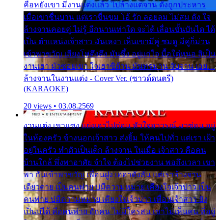
คือหยังเขา มีงานแต่งแล้ว ไปล้างแต่จาน ดั่งถูกประหาร
เมื่อเขาชื่นบาน แต่เราขื่นขม โอ้ รัก ลอยลม ไม่สม ดัง ใจ
ล้างจานคอยคู่ ไม่รู้ อีกนานเท่าใด จะได้ เลื่อนขั้นบันได ได้
เป็น ตำแหน่งเจ้าสาว มันเหงา เห็นเขามีคู่ ซมดู มีคู่ก็ม่วน
เข้าพาขวัญ เสียงโห่ตึงตึง มันซึ้ง อยู่แก่ใจ มื้อใด๋หนอ สิเป็น
งานเฮา มัวซอยเขา ใจเฮาซิด้าน มันทรมาน จับจาน เอย…
ล้างจานในงานแต่ง - Cover Ver. (ซาวด์ดนตรี)
(KARAOKE)
20 views • 03.08.2569
งานแต่ง เขาแซง แย่งเอาไปก่อน หัวใจอาวรณ์ มาซ่อน อยู่
ในห้องครัว ข้างนอกเจ้าสาว ส่งยิ้ม ให้คนไปทั่ว แต่เรา เฝ้า
อยู่ในครัว ทำตัวเป็นเด็ก ล้างจาน ในเมื่อ เจ้าสาว คือคน
บ้านใกล้ พึ่งพาอาศัย จำใจ ต้องไปช่วยงาน พอถึงเวลา เขา
พา กันเข้าพาขวัญ เพื่อนฝูง เฮฮาดังลั่น แต่เราล้างจาน
เดียวดาย เป็นคนพ่าย บ่มีความหมาย เคียงใจเจ้าบ่าว เป็น
คนพ่าย บ่มีความหมาย เคียงใจเจ้าบ่าว เพื่อนเจ้าสาว ยัง
เป็นบ่ได้ คือคนพ่าย ฮักคน ไม่มีใครสน เขาไม่เห็นคน ที่อยู่