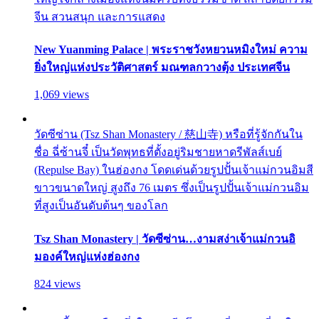
จีน สวนสนุก และการแสดง
New Yuanming Palace | พระราชวังหยวนหมิงใหม่ ความ
ยิ่งใหญ่แห่งประวัติศาสตร์ มณฑลกวางตุ้ง ประเทศจีน
1,069 views
วัดซีซ่าน (Tsz Shan Monastery / 慈山寺) หรือที่รู้จักกันใน
ชื่อ ฉี่ซ้านจี๋ เป็นวัดพุทธที่ตั้งอยู่ริมชายหาดรีพัลส์เบย์
(Repulse Bay) ในฮ่องกง โดดเด่นด้วยรูปปั้นเจ้าแม่กวนอิมสี
ขาวขนาดใหญ่ สูงถึง 76 เมตร ซึ่งเป็นรูปปั้นเจ้าแม่กวนอิม
ที่สูงเป็นอันดับต้นๆ ของโลก
Tsz Shan Monastery | วัดซีซ่าน…งามสง่าเจ้าแม่กวนอิ
มองค์ใหญ่แห่งฮ่องกง
824 views