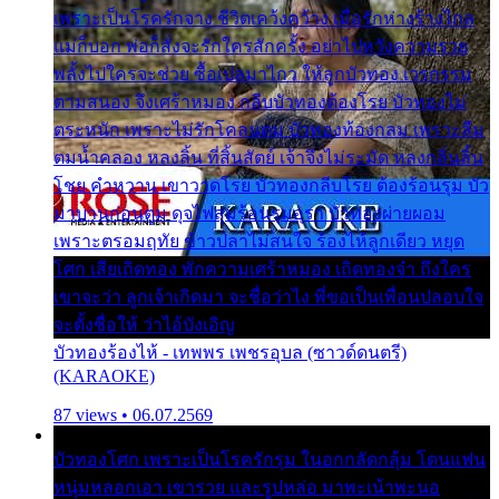
เพราะเป็นโรครักจาง ชีวิตเคว้งคว้าง เมื่อรักห่างร้างไกล
แม่ก็บอก พ่อก็สั่งจะรักใครสักครั้ง อย่าไปหวังความรวย
พลั้งไปใครจะช่วย ซื้อเปลมาไกว ให้ลูกบัวทอง เวรกรรม
ตามสนอง จึงเศร้าหมอง กลีบบัวทองต้องโรย บัวทองไม่
ตระหนัก เพราะไม่รักโคลนตม บัวทองท้องกลม เพราะลืม
ตมน้ำคลอง หลงลิ้น ที่สิ้นสัตย์ เจ้าจึงไม่ระมัด หลงกลิ่นลิ้น
โชย คำหวาน เขาวาดโรย บัวทองกลีบโรย ต้องร้อนรุม บัว
มาบานก่อนตูม ดุจไฟสุมร้อนรุมอุรา บัวทองผ่ายผอม
เพราะตรอมฤทัย ข้าวปลาไม่สนใจ ร้องไห้ลูกเดียว หยุด
โศก เสียเถิดทอง พักความเศร้าหมอง เถิดทองจ๋า ถึงใคร
เขาจะว่า ลูกเจ้าเกิดมา จะชื่อว่าไง พี่ขอเป็นเพื่อนปลอบใจ
จะตั้งชื่อให้ ว่าไอ้บังเอิญ
บัวทองร้องไห้ - เทพพร เพชรอุบล (ซาวด์ดนตรี)
(KARAOKE)
87 views • 06.07.2569
บัวทองโศก เพราะเป็นโรครักรุม ในอกกลัดกลุ้ม โดนแฟน
หนุ่มหลอกเอา เขารวย และรูปหล่อ มาพะเน้าพะนอ