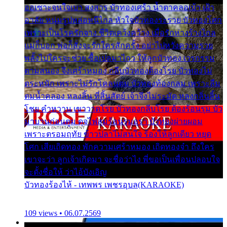
ออเซาะจนใจเบา สงสาร บัวทองเศร้า น้ำตาคลอเบ้า เฝ้า
อาลัย หนุ่มรูปหล่อหนีไกล หัวใจบัวทองระรวย บัวทองโศก
เพราะเป็นโรครักจาง ชีวิตเคว้งคว้าง เมื่อรักห่างร้างไกล
แม่ก็บอก พ่อก็สั่งจะรักใครสักครั้ง อย่าไปหวังความรวย
พลั้งไปใครจะช่วย ซื้อเปลมาไกว ให้ลูกบัวทอง เวรกรรม
ตามสนอง จึงเศร้าหมอง กลีบบัวทองต้องโรย บัวทองไม่
ตระหนัก เพราะไม่รักโคลนตม บัวทองท้องกลม เพราะลืม
ตมน้ำคลอง หลงลิ้น ที่สิ้นสัตย์ เจ้าจึงไม่ระมัด หลงกลิ่นลิ้น
โชย คำหวาน เขาวาดโรย บัวทองกลีบโรย ต้องร้อนรุม บัว
มาบานก่อนตูม ดุจไฟสุมร้อนรุมอุรา บัวทองผ่ายผอม
เพราะตรอมฤทัย ข้าวปลาไม่สนใจ ร้องไห้ลูกเดียว หยุด
โศก เสียเถิดทอง พักความเศร้าหมอง เถิดทองจ๋า ถึงใคร
เขาจะว่า ลูกเจ้าเกิดมา จะชื่อว่าไง พี่ขอเป็นเพื่อนปลอบใจ
จะตั้งชื่อให้ ว่าไอ้บังเอิญ
บัวทองร้องไห้ - เทพพร เพชรอุบล(KARAOKE)
109 views • 06.07.2569