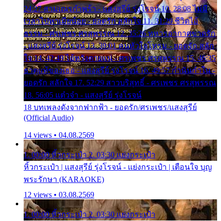
24:27 สามเณรกำพร้า - แสงสุรีย์ รุ่งโรจน์ 10. 28:08 ไม่มี
เวลาไปหาเมียน้อย - ยอดรัก สลักใจ 11. 31:29 ชีวิตไอ้
ธรรม - ศรเพชร ศรสุพรรณ 12. 35:26 ทหารอากาศขาดรัก
- แสงสุรีย์ รุ่งโรจน์ 13. 39:01 คนหัวใจโทรม - ยอดรัก สลัก
ใจ 14. 42:49 ไอ้หวังตายแน่ - ศรเพชร ศรสุพรรณ 15. 46:35
ธาตุแท้ของเธอ - แสงสุรีย์ รุ่งโรจน์ 16. 49:57 กำนันกำใน -
ยอดรัก สลักใจ 17. 52:29 สาวบริสุทธิ์ - ศรเพชร ศรสุพรรณ
18. 56:05 แต๋วจ๋า - แสงสุรีย์ รุ่งโรจน์
18 บทเพลงดังจากฟากฟ้า - ยอดรัก/ศรเพชร/แสงสุรีย์
(Official Audio)
14 views • 04.08.2569
1. 00:00 หิ้วกระเป๋า 2. 03:30 แย่งกระเป๋า
หิ้วกระเป๋า | แสงสุรีย์ รุ่งโรจน์ - แย่งกระเป๋า | เตือนใจ บุญ
พระรักษา (KARAOKE)
12 views • 03.08.2569
1. 00:00 หิ้วกระเป๋า 2. 03:30 แย่งกระเป๋า