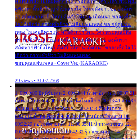
คู่แฟนเพลง ไม่เคยคิดว่าเก่ง หรือดังกว่าใคร..ใคร พระคุณ
ผู้ฟัง เท่านั้นยิ่งใหญ่ ที่เป็นแรงใจ ให้ผมดังมา.. ขอ องค์เท
วา สถิตฟากฟ้ายิ่งใหญ่ คุ้มภัยให้ท่าน เถิดหนา ขอจงเชื่อ
ใจ ไว้เถิดว่า ตราบชั่วชีวา ไม่ลืมแฟนเพลง ขอ อยู่คู่แฟน
เพลง ไม่เคยคิดว่าเก่ง หรือดังกว่าใคร..ใคร พระคุณผู้ฟัง
เท่านั้นยิ่งใหญ่ ที่เป็นแรงใจ ให้ผมดังมา.. ขอ องค์เทวา
สถิตฟากฟ้ายิ่งใหญ่ คุ้มภัยให้ท่าน เถิดหนา ขอจงเชื่อใจ ไว้
เถิดว่า ตราบชั่วชีวา ไม่ลืมแฟนเพลง
ขอบคุณแฟนเพลง - Cover Ver. (KARAOKE)
29 views • 31.07.2569
1. 00:00:00 ยินดีรับเดน 2. 00:03:44 น้ำตาอีสาน 3. 00:07:51
กิ่งทองใบหยก 4. 00:10:35 น้ำนิ่งไหลลึก 5. 00:13:49 ลานรัก
ลานเท 6. 00:17:06 จำใจจาก 7. 00:20:53 คืนฝนตก 8.
00:25:16 น้ำลงเดือนยี่ 9. 00:28:47 โสนน้อยเรือนงาม 10.
00:32:29 ตอไม้ที่ตายแล้ว 11. 00:35:41 น้ำกรดแช่เย็น 12.
00:39:08 อยากฟังซ้ำ 13. 00:42:32 รู้ว่าเขาหลอก 14.