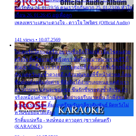
ขอรักคืน 24. 01:19:56 คนเรารักกันยาก 25. 01:23:06 หัวใจ
เถื่อน 26. 01:26:45 อยู่เพื่อลูก
เพลงเพราะเสนาะดวงใจ - ดาวใจ ไพจิตร (Official Audio)
141 views • 10.07.2569
ไม่เคยรักใครแน่หรือ อยากเชื่อถือก็ไม่กล้า ติ๋มใช่คนสวย
ตรึงใจ ติ๋มใช่งามซึ้งตรึงตรา พี่หรือจะมาหมายร่วมชีวี ก็
คนเขาลืออื้อฉาว ว่าสาวๆรุมตอมพี่ ติ๋มอยากรับรักเหมือน
กัน แต่หวั่นจะช้ำดวงฤดี กลัวแฟนของพี่ชี้หน้าด่าทอ ก็คน
ชื่อต๋อยต้อยตุ้มตุ๋ยต่าย พี่ยังลืมได้ง่ายๆเลยหนอ แค่ตัวเรา
สาวบ้านนา แสนจะซอมซ่อ ขืนรักขืนรอคงช้ำสักวัน ถ้า
จริงเหมือนคำพร่ำเฉลย พี่อย่าเฉยรีบมาหมั้น ถ้าพี่สู่ขอ
ตามธรรมเนียม ติ๋มจะเตรียมรับเกลียวสัมพันธ์ ผิดหวังไม่
หวั่นขอยอมได้เคียง
รักติ๋มแน่หรือ - หงษ์ทอง ดาวอุดร (ซาวด์ดนตรี)
(KARAOKE)