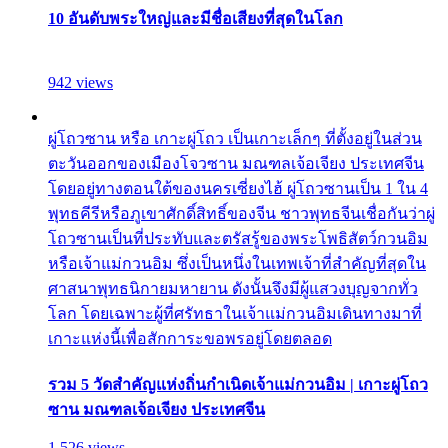
10 อันดับพระใหญ่และมีชื่อเสียงที่สุดในโลก
942 views
ผู่โถวซาน หรือ เกาะผู่โถว เป็นเกาะเล็กๆ ที่ตั้งอยู่ในส่วน
ตะวันออกของเมืองโจวซาน มณฑลเจ้อเจียง ประเทศจีน
โดยอยู่ทางตอนใต้ของนครเซี่ยงไฮ้ ผู่โถวซานเป็น 1 ใน 4
พุทธคีรีหรือภูเขาศักดิ์สิทธิ์ของจีน ชาวพุทธจีนเชื่อกันว่าผู่
โถวซานเป็นที่ประทับและตรัสรู้ของพระโพธิสัตว์กวนอิม
หรือเจ้าแม่กวนอิม ซึ่งเป็นหนึ่งในเทพเจ้าที่สำคัญที่สุดใน
ศาสนาพุทธนิกายมหายาน ดังนั้นจึงมีผู้แสวงบุญจากทั่ว
โลก โดยเฉพาะผู้ที่ศรัทธาในเจ้าแม่กวนอิมเดินทางมาที่
เกาะแห่งนี้เพื่อสักการะขอพรอยู่โดยตลอด
รวม 5 วัดสำคัญแห่งถิ่นกำเนิดเจ้าแม่กวนอิม | เกาะผู่โถว
ซาน มณฑลเจ้อเจียง ประเทศจีน
1,526 views