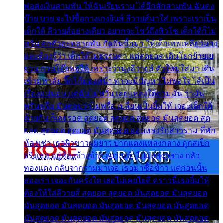
พ่อส่งเงินสามพัน ให้ฉันเรียนราม ได้อีกสักสามพัน ฉันคง
บ๊าย บาย จะไปซื้อกางเกงยีนส์ ลีวายส์มาใส่ เพราะเราเป็น
เด็กใต้ ลีวายส์อย่างเดียว อยากจะโชว์ถึงหิวโซ เด็กใต้ก็ไม่
หวั่น ตกตัวละหลายพัน กัดฟันซื้อมา ให้เด็กเทพเหลียวมอง
และต้องรู้ว่า เด็กใต้ไม่ธรรมดา แต่สุดยอด เดินโยกย้ายเย
ยวน กวนโอ๊ยพอได้ เพราะว่านุ่งลีวายส์ ตัวใหม่ใส่มา เดิน
เข้ามหาลัย จิ๊กโก๊มองหน้า ท่าจะมีปัญหา ไม่พอใจ ได้เป็น
เรื่องแน่นอน แต่ฉันไม่หวั่น เลยแหลงใต้ถามมัน ว่ามัน
พรั่นพรือ มันตอบว่าไม่พรื่อ เปลี่ยนเป็นยิ้มให้ เจอะเด็กใต้
ด้วยกัน ก็เลยรอด สุดยอด สุดยอด สุดยอด มันสุดยอด สุด
ยอด สุดยอด สุดยอด มันสุดยอด แอบหลงรักสาวราม ที่พัก
ห้องเช่า เธอผิวขาวผมยาว ปากแดงแหลงกลาง ถูกสเป็ก
จริงเธอ อยู่ห้องข้างข้าง อยากเข้าไปแหลงกลาง กลัว
ทองแดง กลับจากรามมาเจอ เธอมาซื้อข้าว แต่ก่อนนั้น
สองเรา เจอะกันครั้งใด เธอไม่เคยไยดี คราวนี้เธอยิ้มให้
ต้องให้ใส่ลีวายส์ สุดยอด สุดยอด มันสุดยอด มันสุดยอด
มันสุดยอด มันสุดยอด มันสุดยอด มันสุดยอด มันสุดยอด
มันสุดยอด มันสุดยอด มันสุดยอด มันสุดยอด มันสุดยอด