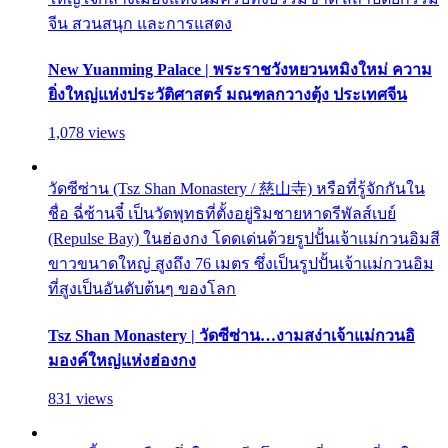
จีน สวนสนุก และการแสดง
New Yuanming Palace | พระราชวังหยวนหมิงใหม่ ความ
ยิ่งใหญ่แห่งประวัติศาสตร์ มณฑลกวางตุ้ง ประเทศจีน
1,078 views
วัดซีซ่าน (Tsz Shan Monastery / 慈山寺) หรือที่รู้จักกันใน
ชื่อ ฉี่ซ้านจี๋ เป็นวัดพุทธที่ตั้งอยู่ริมชายหาดรีพัลส์เบย์
(Repulse Bay) ในฮ่องกง โดดเด่นด้วยรูปปั้นเจ้าแม่กวนอิมสี
ขาวขนาดใหญ่ สูงถึง 76 เมตร ซึ่งเป็นรูปปั้นเจ้าแม่กวนอิม
ที่สูงเป็นอันดับต้นๆ ของโลก
Tsz Shan Monastery | วัดซีซ่าน…งามสง่าเจ้าแม่กวนอิ
มองค์ใหญ่แห่งฮ่องกง
831 views