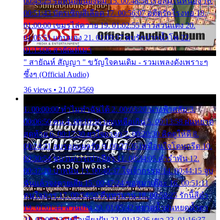
00:45:25 รอหน่อยน้องติ๋ม 15. 00:48:56 เรือล่มในหนอง 16.
00:51:43 บัตรเชิญสีเลือด 17. 00:56:07 อดีตรักโรงทอ 18.
01:00:00 เขมรไล่ควาย 19. 01:02:55 สาวสวนแตง 20.
01:05:51 แอบมอง 21. 01:09:27 พบรักปากน้ำโพ 22.
01:13:06 สายัณห์เมา
" สายัณห์ สัญญา " ขวัญใจคนเดิม - รวมเพลงดังเพราะๆ
ซึ้งๆ (Official Audio)
36 views • 21.07.2569
1. 00:00:00 ทำไมทำฉันได้ 2. 00:03:20 นางฟ้าสลัม 3.
00:06:50 คน 4. 00:10:36 บุญเหลือเกิน 5. 00:13:58 ฝนหยาด
สุดท้าย 6. 00:17:30 ยาใจยาจก 7. 00:20:30 คิดดูให้ดี 8.
00:24:21 ลบรอยแผลรัก 9. 00:27:35 เหมือนใจโดนกรีด 10.
00:30:54 ขบวนการเปาเปียว 11. 00:34:05 คำรำพัน 12.
00:37:20 ปาหนัน 13. 00:40:37 ใจเจ้ากรรม 14. 00:44:15 จูบ
ฉันแล้วจงตายเสีย 15. 00:47:24 ขอสูมาเต๊อะ 16. 00:51:11
คนใจมาร 17. 00:54:50 คืนทรมาน 18. 00:58:25 รักนี้สีดำ
19. 01:01:44 ส่วนเกิน 20. 01:05:42 หยาดน้ำฝนหยดน้ำตา
21. 01:09:13 เหลือเพียงฝัน 22. 01:13:26 เขา 23. 01:16:37