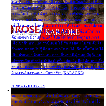
ในครัว เจ้าสาว ก็มัวแต่งตัว สวยเด่น นั่งเคียงเจ้าบ่าว ที่เขา
เฝ้าคอย ใจเต้น หัวใจของเรา ลำเค็ญ ใครจะมองเห็น
ความใน ใจ เศร้า มันร้าวระบม ต้องมาขื่นขม เศร้าตรม
ท่ามความสุขี ช่วยงานเขาแต่ง แต่เรา แล้งมาหลายปี
เมื่อไรหนอจะ โชคดี ได้มีพิธีวิวาห์ หัวใจหล้า คอยไปคอย
มา คือหน้าที่เก่า หัวใจหล้า คอยไปคอยมา คือหน้าที่เก่า
คือหยังเขา มีงานแต่งแล้ว ไปล้างแต่จาน ดั่งถูกประหาร
เมื่อเขาชื่นบาน แต่เราขื่นขม โอ้ รัก ลอยลม ไม่สม ดัง ใจ
ล้างจานคอยคู่ ไม่รู้ อีกนานเท่าใด จะได้ เลื่อนขั้นบันได ได้
เป็น ตำแหน่งเจ้าสาว มันเหงา เห็นเขามีคู่ ซมดู มีคู่ก็ม่วน
เข้าพาขวัญ เสียงโห่ตึงตึง มันซึ้ง อยู่แก่ใจ มื้อใด๋หนอ สิเป็น
งานเฮา มัวซอยเขา ใจเฮาซิด้าน มันทรมาน จับจาน เอย…
ล้างจานในงานแต่ง - Cover Ver. (KARAOKE)
36 views • 03.08.2569
ขอ กราบ ขอบคุณ.... ที่ได้รับไออุ่น การุณ จากแฟน เพลง
ผมแสนชื่นใจ หายวังเวง เมื่อแฟนเพลง ให้กำลังใจ น้ำใจ