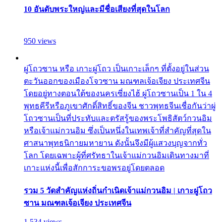
10 อันดับพระใหญ่และมีชื่อเสียงที่สุดในโลก
950 views
ผู่โถวซาน หรือ เกาะผู่โถว เป็นเกาะเล็กๆ ที่ตั้งอยู่ในส่วน
ตะวันออกของเมืองโจวซาน มณฑลเจ้อเจียง ประเทศจีน
โดยอยู่ทางตอนใต้ของนครเซี่ยงไฮ้ ผู่โถวซานเป็น 1 ใน 4
พุทธคีรีหรือภูเขาศักดิ์สิทธิ์ของจีน ชาวพุทธจีนเชื่อกันว่าผู่
โถวซานเป็นที่ประทับและตรัสรู้ของพระโพธิสัตว์กวนอิม
หรือเจ้าแม่กวนอิม ซึ่งเป็นหนึ่งในเทพเจ้าที่สำคัญที่สุดใน
ศาสนาพุทธนิกายมหายาน ดังนั้นจึงมีผู้แสวงบุญจากทั่ว
โลก โดยเฉพาะผู้ที่ศรัทธาในเจ้าแม่กวนอิมเดินทางมาที่
เกาะแห่งนี้เพื่อสักการะขอพรอยู่โดยตลอด
รวม 5 วัดสำคัญแห่งถิ่นกำเนิดเจ้าแม่กวนอิม | เกาะผู่โถว
ซาน มณฑลเจ้อเจียง ประเทศจีน
1,534 views