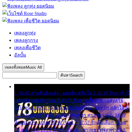
เพลงลูกทุ่ง
เพลงลูกกรุง
เพลงเพื่อชีวิต
อัลบั้ม
เพลงทั้งหมด
Music All
ค้นหา
Search
1. 00:00 สามสิบยังแจ๋ว - ยอดรัก สลักใจ 2. 02:49 รักมาห้าปี
- ศรเพชร ศรสุพรรณ 3. 05:57 รักสาวเสื้อลาย - แสงสุรีย์
รุ่งโรจน์ 4. 09:51 รักสะท้านดินสะเทือน - ยอดรัก สลักใจ 5.
12:23 มอเตอร์ไซค์ทำหล่น - ศรเพชร ศรสุพรรณ 6. 14:49
หิ้วกระเป๋า - แสงสุรีย์ รุ่งโรจน์ 7. 17:57 รักเผื่อเลือก - ยอด
รัก สลักใจ 8. 21:21 น้ำตาไอ้หนุ่ม - ศรเพชร ศรสุพรรณ 9.