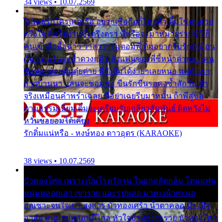
34 views • 10.07.2569
ไม่เคยรักใครแน่หรือ อยากเชื่อถือก็ไม่กล้า ติ๋มใช่คนสวย
ตรึงใจ ติ๋มใช่งามซึ้งตรึงตรา พี่หรือจะมาหมายร่วมชีวี ก็
คนเขาลืออื้อฉาว ว่าสาวๆรุมตอมพี่ ติ๋มอยากรับรักเหมือน
กัน แต่หวั่นจะช้ำดวงฤดี กลัวแฟนของพี่ชี้หน้าด่าทอ ก็คน
ชื่อต๋อยต้อยตุ้มตุ๋ยต่าย พี่ยังลืมได้ง่ายๆเลยหนอ แค่ตัวเรา
สาวบ้านนา แสนจะซอมซ่อ ขืนรักขืนรอคงช้ำสักวัน ถ้า
จริงเหมือนคำพร่ำเฉลย พี่อย่าเฉยรีบมาหมั้น ถ้าพี่สู่ขอ
ตามธรรมเนียม ติ๋มจะเตรียมรับเกลียวสัมพันธ์ ผิดหวังไม่
หวั่นขอยอมได้เคียง
รักติ๋มแน่หรือ - หงษ์ทอง ดาวอุดร (KARAOKE)
38 views • 10.07.2569
บัวทองโศก เพราะเป็นโรครักรุม ในอกกลัดกลุ้ม โดนแฟน
หนุ่มหลอกเอา เขารวย และรูปหล่อ มาพะเน้าพะนอ
ออเซาะจนใจเบา สงสาร บัวทองเศร้า น้ำตาคลอเบ้า เฝ้า
อาลัย หนุ่มรูปหล่อหนีไกล หัวใจบัวทองระรวย บัวทองโศก