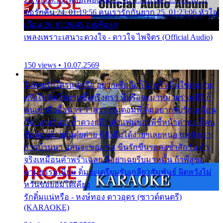
ขอรักคืน 24. 01:19:56 คนเรารักกันยาก 25. 01:23:06 หัวใจ
เถื่อน 26. 01:26:45 อยู่เพื่อลูก
เพลงเพราะเสนาะดวงใจ - ดาวใจ ไพจิตร (Official Audio)
150 views • 10.07.2569
ไม่เคยรักใครแน่หรือ อยากเชื่อถือก็ไม่กล้า ติ๋มใช่คนสวย
ตรึงใจ ติ๋มใช่งามซึ้งตรึงตรา พี่หรือจะมาหมายร่วมชีวี ก็
คนเขาลืออื้อฉาว ว่าสาวๆรุมตอมพี่ ติ๋มอยากรับรักเหมือน
กัน แต่หวั่นจะช้ำดวงฤดี กลัวแฟนของพี่ชี้หน้าด่าทอ ก็คน
ชื่อต๋อยต้อยตุ้มตุ๋ยต่าย พี่ยังลืมได้ง่ายๆเลยหนอ แค่ตัวเรา
สาวบ้านนา แสนจะซอมซ่อ ขืนรักขืนรอคงช้ำสักวัน ถ้า
จริงเหมือนคำพร่ำเฉลย พี่อย่าเฉยรีบมาหมั้น ถ้าพี่สู่ขอ
ตามธรรมเนียม ติ๋มจะเตรียมรับเกลียวสัมพันธ์ ผิดหวังไม่
หวั่นขอยอมได้เคียง
รักติ๋มแน่หรือ - หงษ์ทอง ดาวอุดร (ซาวด์ดนตรี)
(KARAOKE)