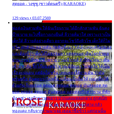
สุดยอด - วงซูซู (ซาวด์ดนตรี) (KARAOKE)
129 views • 03.07.2569
พ่อส่งเงินสามพัน ให้ฉันเรียนราม ได้อีกสักสามพัน ฉันคง
บ๊าย บาย จะไปซื้อกางเกงยีนส์ ลีวายส์มาใส่ เพราะเราเป็น
เด็กใต้ ลีวายส์อย่างเดียว อยากจะโชว์ถึงหิวโซ เด็กใต้ก็ไม่
หวั่น ตกตัวละหลายพัน กัดฟันซื้อมา ให้เด็กเทพเหลียวมอง
และต้องรู้ว่า เด็กใต้ไม่ธรรมดา แต่สุดยอด เดินโยกย้ายเย
ยวน กวนโอ๊ยพอได้ เพราะว่านุ่งลีวายส์ ตัวใหม่ใส่มา เดิน
เข้ามหาลัย จิ๊กโก๊มองหน้า ท่าจะมีปัญหา ไม่พอใจ ได้เป็น
เรื่องแน่นอน แต่ฉันไม่หวั่น เลยแหลงใต้ถามมัน ว่ามัน
พรั่นพรือ มันตอบว่าไม่พรื่อ เปลี่ยนเป็นยิ้มให้ เจอะเด็กใต้
ด้วยกัน ก็เลยรอด สุดยอด สุดยอด สุดยอด มันสุดยอด สุด
ยอด สุดยอด สุดยอด มันสุดยอด แอบหลงรักสาวราม ที่พัก
ห้องเช่า เธอผิวขาวผมยาว ปากแดงแหลงกลาง ถูกสเป็ก
จริงเธอ อยู่ห้องข้างข้าง อยากเข้าไปแหลงกลาง กลัว
ทองแดง กลับจากรามมาเจอ เธอมาซื้อข้าว แต่ก่อนนั้น