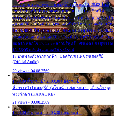
24:27 สามเณรกำพร้า - แสงสุรีย์ รุ่งโรจน์ 10. 28:08 ไม่มี
เวลาไปหาเมียน้อย - ยอดรัก สลักใจ 11. 31:29 ชีวิตไอ้
ธรรม - ศรเพชร ศรสุพรรณ 12. 35:26 ทหารอากาศขาดรัก
- แสงสุรีย์ รุ่งโรจน์ 13. 39:01 คนหัวใจโทรม - ยอดรัก สลัก
ใจ 14. 42:49 ไอ้หวังตายแน่ - ศรเพชร ศรสุพรรณ 15. 46:35
ธาตุแท้ของเธอ - แสงสุรีย์ รุ่งโรจน์ 16. 49:57 กำนันกำใน -
ยอดรัก สลักใจ 17. 52:29 สาวบริสุทธิ์ - ศรเพชร ศรสุพรรณ
18. 56:05 แต๋วจ๋า - แสงสุรีย์ รุ่งโรจน์
18 บทเพลงดังจากฟากฟ้า - ยอดรัก/ศรเพชร/แสงสุรีย์
(Official Audio)
29 views • 04.08.2569
1. 00:00 หิ้วกระเป๋า 2. 03:30 แย่งกระเป๋า
หิ้วกระเป๋า | แสงสุรีย์ รุ่งโรจน์ - แย่งกระเป๋า | เตือนใจ บุญ
พระรักษา (KARAOKE)
21 views • 03.08.2569
1. 00:00 หิ้วกระเป๋า 2. 03:30 แย่งกระเป๋า