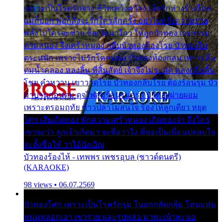
เพราะเป็นโรครักจาง ชีวิตเคว้งคว้าง เมื่อรักห่างร้างไกล
แม่ก็บอก พ่อก็สั่งจะรักใครสักครั้ง อย่าไปหวังความรวย
พลั้งไปใครจะช่วย ซื้อเปลมาไกว ให้ลูกบัวทอง เวรกรรม
ตามสนอง จึงเศร้าหมอง กลีบบัวทองต้องโรย บัวทองไม่
ตระหนัก เพราะไม่รักโคลนตม บัวทองท้องกลม เพราะลืม
ตมน้ำคลอง หลงลิ้น ที่สิ้นสัตย์ เจ้าจึงไม่ระมัด หลงกลิ่นลิ้น
โชย คำหวาน เขาวาดโรย บัวทองกลีบโรย ต้องร้อนรุม บัว
มาบานก่อนตูม ดุจไฟสุมร้อนรุมอุรา บัวทองผ่ายผอม
เพราะตรอมฤทัย ข้าวปลาไม่สนใจ ร้องไห้ลูกเดียว หยุด
โศก เสียเถิดทอง พักความเศร้าหมอง เถิดทองจ๋า ถึงใคร
เขาจะว่า ลูกเจ้าเกิดมา จะชื่อว่าไง พี่ขอเป็นเพื่อนปลอบใจ
จะตั้งชื่อให้ ว่าไอ้บังเอิญ
บัวทองร้องไห้ - เทพพร เพชรอุบล (ซาวด์ดนตรี)
(KARAOKE)
98 views • 06.07.2569
บัวทองโศก เพราะเป็นโรครักรุม ในอกกลัดกลุ้ม โดนแฟน
หนุ่มหลอกเอา เขารวย และรูปหล่อ มาพะเน้าพะนอ