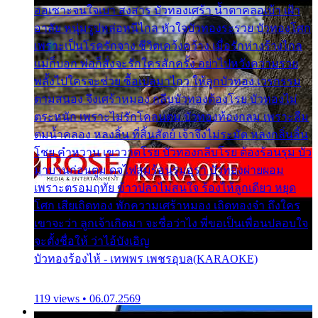
ออเซาะจนใจเบา สงสาร บัวทองเศร้า น้ำตาคลอเบ้า เฝ้า
อาลัย หนุ่มรูปหล่อหนีไกล หัวใจบัวทองระรวย บัวทองโศก
เพราะเป็นโรครักจาง ชีวิตเคว้งคว้าง เมื่อรักห่างร้างไกล
แม่ก็บอก พ่อก็สั่งจะรักใครสักครั้ง อย่าไปหวังความรวย
พลั้งไปใครจะช่วย ซื้อเปลมาไกว ให้ลูกบัวทอง เวรกรรม
ตามสนอง จึงเศร้าหมอง กลีบบัวทองต้องโรย บัวทองไม่
ตระหนัก เพราะไม่รักโคลนตม บัวทองท้องกลม เพราะลืม
ตมน้ำคลอง หลงลิ้น ที่สิ้นสัตย์ เจ้าจึงไม่ระมัด หลงกลิ่นลิ้น
โชย คำหวาน เขาวาดโรย บัวทองกลีบโรย ต้องร้อนรุม บัว
มาบานก่อนตูม ดุจไฟสุมร้อนรุมอุรา บัวทองผ่ายผอม
เพราะตรอมฤทัย ข้าวปลาไม่สนใจ ร้องไห้ลูกเดียว หยุด
โศก เสียเถิดทอง พักความเศร้าหมอง เถิดทองจ๋า ถึงใคร
เขาจะว่า ลูกเจ้าเกิดมา จะชื่อว่าไง พี่ขอเป็นเพื่อนปลอบใจ
จะตั้งชื่อให้ ว่าไอ้บังเอิญ
บัวทองร้องไห้ - เทพพร เพชรอุบล(KARAOKE)
119 views • 06.07.2569