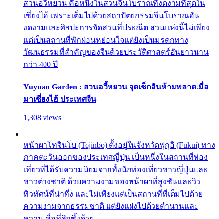
สวนอวี้หยวน คือหนึ่งในสวนจีนโบราณที่งดงามที่สุดใน
เซี่ยงไฮ้ เพราะเต็มไปด้วยสถาปัตยกรรมจีนโบราณอัน
งดงามและศิลปะการจัดสวนที่ประณีต สวนแห่งนี้ไม่เพียง
แต่เป็นสถานที่พักผ่อนหย่อนใจแต่ยังเป็นมรดกทาง
วัฒนธรรมที่สำคัญของจีนด้วยประวัติศาสตร์อันยาวนาน
กว่า 400 ปี
Yuyuan Garden : สวนอวี้หยวน จุดเช็กอินห้ามพลาดเมื่อ
มาเซี่ยงไฮ้ ประเทศจีน
1,308 views
หน้าผาโทจินโบ (Tojinbo) ตั้งอยู่ในจังหวัดฟุกุอิ (Fukui) ทาง
ภาคตะวันออกของประเทศญี่ปุ่น เป็นหนึ่งในสถานที่ท่อง
เที่ยวที่ได้รับความนิยมจากทั้งนักท่องเที่ยวชาวญี่ปุ่นและ
ชาวต่างชาติ ด้วยความงามของหน้าผาที่สูงชันและวิว
ทิวทัศน์ที่น่าทึ่ง และไม่เพียงแต่เป็นสถานที่ที่เต็มไปด้วย
ความงามจากธรรมชาติ แต่ยังแฝงไปด้วยตำนานและ
ความเชื่อที่ลึกซึ้งด้วย