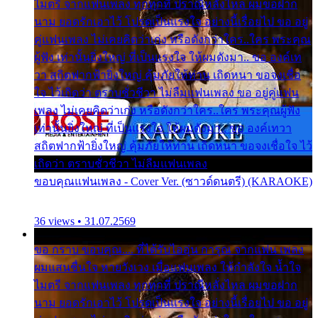
ไมตรี จากแฟนเพลง ทุกทุกที่ ปราณีหลั่งไหล ผมขอฝาก
นาม ยอดรักเอาไว้ โปรดเป็นแรงใจ อย่างนี้เรื่อยไป ขอ อยู่
คู่แฟนเพลง ไม่เคยคิดว่าเก่ง หรือดังกว่าใคร..ใคร พระคุณ
ผู้ฟัง เท่านั้นยิ่งใหญ่ ที่เป็นแรงใจ ให้ผมดังมา.. ขอ องค์เท
วา สถิตฟากฟ้ายิ่งใหญ่ คุ้มภัยให้ท่าน เถิดหนา ขอจงเชื่อ
ใจ ไว้เถิดว่า ตราบชั่วชีวา ไม่ลืมแฟนเพลง ขอ อยู่คู่แฟน
เพลง ไม่เคยคิดว่าเก่ง หรือดังกว่าใคร..ใคร พระคุณผู้ฟัง
เท่านั้นยิ่งใหญ่ ที่เป็นแรงใจ ให้ผมดังมา.. ขอ องค์เทวา
สถิตฟากฟ้ายิ่งใหญ่ คุ้มภัยให้ท่าน เถิดหนา ขอจงเชื่อใจ ไว้
เถิดว่า ตราบชั่วชีวา ไม่ลืมแฟนเพลง
ขอบคุณแฟนเพลง - Cover Ver. (ซาวด์ดนตรี) (KARAOKE)
36 views • 31.07.2569
ขอ กราบ ขอบคุณ.... ที่ได้รับไออุ่น การุณ จากแฟน เพลง
ผมแสนชื่นใจ หายวังเวง เมื่อแฟนเพลง ให้กำลังใจ น้ำใจ
ไมตรี จากแฟนเพลง ทุกทุกที่ ปราณีหลั่งไหล ผมขอฝาก
นาม ยอดรักเอาไว้ โปรดเป็นแรงใจ อย่างนี้เรื่อยไป ขอ อยู่