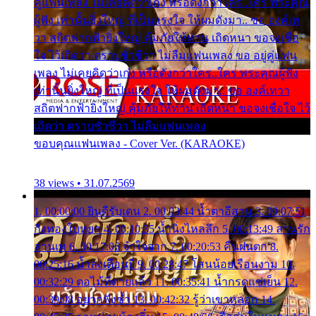
คู่แฟนเพลง ไม่เคยคิดว่าเก่ง หรือดังกว่าใคร..ใคร พระคุณ
ผู้ฟัง เท่านั้นยิ่งใหญ่ ที่เป็นแรงใจ ให้ผมดังมา.. ขอ องค์เท
วา สถิตฟากฟ้ายิ่งใหญ่ คุ้มภัยให้ท่าน เถิดหนา ขอจงเชื่อ
ใจ ไว้เถิดว่า ตราบชั่วชีวา ไม่ลืมแฟนเพลง ขอ อยู่คู่แฟน
เพลง ไม่เคยคิดว่าเก่ง หรือดังกว่าใคร..ใคร พระคุณผู้ฟัง
เท่านั้นยิ่งใหญ่ ที่เป็นแรงใจ ให้ผมดังมา.. ขอ องค์เทวา
สถิตฟากฟ้ายิ่งใหญ่ คุ้มภัยให้ท่าน เถิดหนา ขอจงเชื่อใจ ไว้
เถิดว่า ตราบชั่วชีวา ไม่ลืมแฟนเพลง
ขอบคุณแฟนเพลง - Cover Ver. (KARAOKE)
38 views • 31.07.2569
1. 00:00:00 ยินดีรับเดน 2. 00:03:44 น้ำตาอีสาน 3. 00:07:51
กิ่งทองใบหยก 4. 00:10:35 น้ำนิ่งไหลลึก 5. 00:13:49 ลานรัก
ลานเท 6. 00:17:06 จำใจจาก 7. 00:20:53 คืนฝนตก 8.
00:25:16 น้ำลงเดือนยี่ 9. 00:28:47 โสนน้อยเรือนงาม 10.
00:32:29 ตอไม้ที่ตายแล้ว 11. 00:35:41 น้ำกรดแช่เย็น 12.
00:39:08 อยากฟังซ้ำ 13. 00:42:32 รู้ว่าเขาหลอก 14.