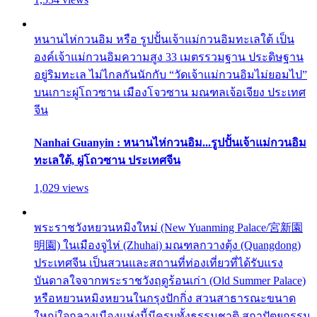
หนานไห่กวนอิม หรือ รูปปั้นเจ้าแม่กวนอิมทะเลใต้ เป็น
องค์เจ้าแม่กวนอิมความสูง 33 เมตรรวมฐาน ประดิษฐาน
อยู่ริมทะเล ไม่ไกลกันนักกับ “วัดเจ้าแม่กวนอิมไม่ยอมไป”
บนเกาะผู่โถวซาน เมืองโจวซาน มณฑลเจ้อเจียง ประเทศ
จีน
Nanhai Guanyin : หนานไห่กวนอิม...รูปปั้นเจ้าแม่กวนอิม
ทะเลใต้, ผู่โถวซาน ประเทศจีน
1,029 views
พระราชวังหยวนหมิงใหม่ (New Yuanming Palace/宮新園
明園) ในเมืองจูไห่ (Zhuhai) มณฑลกวางตุ้ง (Quangdong)
ประเทศจีน เป็นสวนและสถานที่ท่องเที่ยวที่ได้รับแรง
บันดาลใจจากพระราชวังฤดูร้อนเก่า (Old Summer Palace)
หรือหยวนหมิงหยวนในกรุงปักกิ่ง สวนสาธารณะขนาด
ใหญ่ใจกลางเมืองแห่งนี้มีครบทั้งธรรมชาติ สถาปัตยกรรม