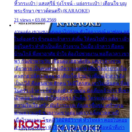
หิ้วกระเป๋า | แสงสุรีย์ รุ่งโรจน์ - แย่งกระเป๋า | เตือนใจ บุญ
พระรักษา (ซาวด์ดนตรี) (KARAOKE)
21 views • 03.08.2569
งานแต่ง เขาแซง แย่งเอาไปก่อน หัวใจอาวรณ์ มาซ่อน อยู่
ในห้องครัว ข้างนอกเจ้าสาว ส่งยิ้ม ให้คนไปทั่ว แต่เรา เฝ้า
อยู่ในครัว ทำตัวเป็นเด็ก ล้างจาน ในเมื่อ เจ้าสาว คือคน
บ้านใกล้ พึ่งพาอาศัย จำใจ ต้องไปช่วยงาน พอถึงเวลา เขา
พา กันเข้าพาขวัญ เพื่อนฝูง เฮฮาดังลั่น แต่เราล้างจาน
เดียวดาย เป็นคนพ่าย บ่มีความหมาย เคียงใจเจ้าบ่าว เป็น
คนพ่าย บ่มีความหมาย เคียงใจเจ้าบ่าว เพื่อนเจ้าสาว ยัง
เป็นบ่ได้ คือคนพ่าย ฮักคน ไม่มีใครสน เขาไม่เห็นคน ที่อยู่
ในครัว เจ้าสาว ก็มัวแต่งตัว สวยเด่น นั่งเคียงเจ้าบ่าว ที่เขา
เฝ้าคอย ใจเต้น หัวใจของเรา ลำเค็ญ ใครจะมองเห็น
ความใน ใจ เศร้า มันร้าวระบม ต้องมาขื่นขม เศร้าตรม
ท่ามความสุขี ช่วยงานเขาแต่ง แต่เรา แล้งมาหลายปี
เมื่อไรหนอจะ โชคดี ได้มีพิธีวิวาห์ หัวใจหล้า คอยไปคอย
มา คือหน้าที่เก่า หัวใจหล้า คอยไปคอยมา คือหน้าที่เก่า