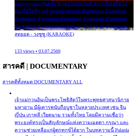
สองเรา เจอะกันครั้งใด เธอไม่เคยไยดี คราวนี้เธอยิ้มให้
ต้องให้ใส่ลีวายส์ สุดยอด สุดยอด มันสุดยอด มันสุดยอด
มันสุดยอด มันสุดยอด มันสุดยอด มันสุดยอด มันสุดยอด
มันสุดยอด มันสุดยอด มันสุดยอด มันสุดยอด มันสุดยอด
สุดยอด - วงซูซู (KARAOKE)
133 views • 03.07.2569
สารคดี
|
DOCUMENTARY
สารคดีทั้งหมด
DOCUMENTARY ALL
เจ้าแม่กวนอิมเป็นพระโพธิสัตว์ในพระพุทธศาสนานิกาย
มหายาน มีผู้เคารพนับถือบูชาในหลายประเทศ เช่น จีน
ญี่ปุ่น เกาหลี เวียดนาม รวมทั้งไทย โดยมีความเชื่อว่า
พระองค์ทรงเป็นสัญลักษณ์แห่งความเมตตา กรุณา และ
ความช่วยเหลือแก่ผู้ตกทุกข์ได้ยาก ในบทความนี้ Palanla