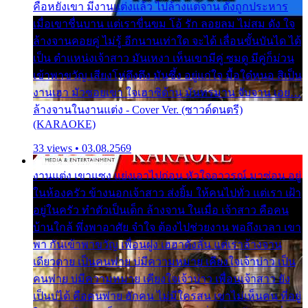
คือหยังเขา มีงานแต่งแล้ว ไปล้างแต่จาน ดั่งถูกประหาร
เมื่อเขาชื่นบาน แต่เราขื่นขม โอ้ รัก ลอยลม ไม่สม ดัง ใจ
ล้างจานคอยคู่ ไม่รู้ อีกนานเท่าใด จะได้ เลื่อนขั้นบันได ได้
เป็น ตำแหน่งเจ้าสาว มันเหงา เห็นเขามีคู่ ซมดู มีคู่ก็ม่วน
เข้าพาขวัญ เสียงโห่ตึงตึง มันซึ้ง อยู่แก่ใจ มื้อใด๋หนอ สิเป็น
งานเฮา มัวซอยเขา ใจเฮาซิด้าน มันทรมาน จับจาน เอย…
ล้างจานในงานแต่ง - Cover Ver. (ซาวด์ดนตรี)
(KARAOKE)
33 views • 03.08.2569
งานแต่ง เขาแซง แย่งเอาไปก่อน หัวใจอาวรณ์ มาซ่อน อยู่
ในห้องครัว ข้างนอกเจ้าสาว ส่งยิ้ม ให้คนไปทั่ว แต่เรา เฝ้า
อยู่ในครัว ทำตัวเป็นเด็ก ล้างจาน ในเมื่อ เจ้าสาว คือคน
บ้านใกล้ พึ่งพาอาศัย จำใจ ต้องไปช่วยงาน พอถึงเวลา เขา
พา กันเข้าพาขวัญ เพื่อนฝูง เฮฮาดังลั่น แต่เราล้างจาน
เดียวดาย เป็นคนพ่าย บ่มีความหมาย เคียงใจเจ้าบ่าว เป็น
คนพ่าย บ่มีความหมาย เคียงใจเจ้าบ่าว เพื่อนเจ้าสาว ยัง
เป็นบ่ได้ คือคนพ่าย ฮักคน ไม่มีใครสน เขาไม่เห็นคน ที่อยู่