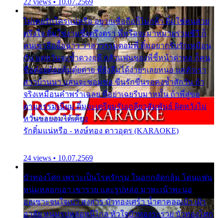
22 views • 10.07.2569
ไม่เคยรักใครแน่หรือ อยากเชื่อถือก็ไม่กล้า ติ๋มใช่คนสวย
ตรึงใจ ติ๋มใช่งามซึ้งตรึงตรา พี่หรือจะมาหมายร่วมชีวี ก็
คนเขาลืออื้อฉาว ว่าสาวๆรุมตอมพี่ ติ๋มอยากรับรักเหมือน
กัน แต่หวั่นจะช้ำดวงฤดี กลัวแฟนของพี่ชี้หน้าด่าทอ ก็คน
ชื่อต๋อยต้อยตุ้มตุ๋ยต่าย พี่ยังลืมได้ง่ายๆเลยหนอ แค่ตัวเรา
สาวบ้านนา แสนจะซอมซ่อ ขืนรักขืนรอคงช้ำสักวัน ถ้า
จริงเหมือนคำพร่ำเฉลย พี่อย่าเฉยรีบมาหมั้น ถ้าพี่สู่ขอ
ตามธรรมเนียม ติ๋มจะเตรียมรับเกลียวสัมพันธ์ ผิดหวังไม่
หวั่นขอยอมได้เคียง
รักติ๋มแน่หรือ - หงษ์ทอง ดาวอุดร (KARAOKE)
24 views • 10.07.2569
บัวทองโศก เพราะเป็นโรครักรุม ในอกกลัดกลุ้ม โดนแฟน
หนุ่มหลอกเอา เขารวย และรูปหล่อ มาพะเน้าพะนอ
ออเซาะจนใจเบา สงสาร บัวทองเศร้า น้ำตาคลอเบ้า เฝ้า
อาลัย หนุ่มรูปหล่อหนีไกล หัวใจบัวทองระรวย บัวทองโศก