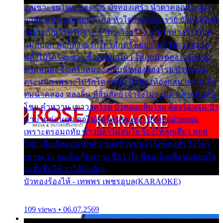
ออเซาะจนใจเบา สงสาร บัวทองเศร้า น้ำตาคลอเบ้า เฝ้า
อาลัย หนุ่มรูปหล่อหนีไกล หัวใจบัวทองระรวย บัวทองโศก
เพราะเป็นโรครักจาง ชีวิตเคว้งคว้าง เมื่อรักห่างร้างไกล
แม่ก็บอก พ่อก็สั่งจะรักใครสักครั้ง อย่าไปหวังความรวย
พลั้งไปใครจะช่วย ซื้อเปลมาไกว ให้ลูกบัวทอง เวรกรรม
ตามสนอง จึงเศร้าหมอง กลีบบัวทองต้องโรย บัวทองไม่
ตระหนัก เพราะไม่รักโคลนตม บัวทองท้องกลม เพราะลืม
ตมน้ำคลอง หลงลิ้น ที่สิ้นสัตย์ เจ้าจึงไม่ระมัด หลงกลิ่นลิ้น
โชย คำหวาน เขาวาดโรย บัวทองกลีบโรย ต้องร้อนรุม บัว
มาบานก่อนตูม ดุจไฟสุมร้อนรุมอุรา บัวทองผ่ายผอม
เพราะตรอมฤทัย ข้าวปลาไม่สนใจ ร้องไห้ลูกเดียว หยุด
โศก เสียเถิดทอง พักความเศร้าหมอง เถิดทองจ๋า ถึงใคร
เขาจะว่า ลูกเจ้าเกิดมา จะชื่อว่าไง พี่ขอเป็นเพื่อนปลอบใจ
จะตั้งชื่อให้ ว่าไอ้บังเอิญ
บัวทองร้องไห้ - เทพพร เพชรอุบล(KARAOKE)
109 views • 06.07.2569