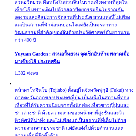
สวนอวี้หยวน คือหนึ่งในสวนจีนโบราณที่งดงามที่สุดใน
เซี่ยงไฮ้ เพราะเต็มไปด้วยสถาปัตยกรรมจีนโบราณอัน
งดงามและศิลปะการจัดสวนที่ประณีต สวนแห่งนี้ไม่เพียง
แต่เป็นสถานที่พักผ่อนหย่อนใจแต่ยังเป็นมรดกทาง
วัฒนธรรมที่สำคัญของจีนด้วยประวัติศาสตร์อันยาวนาน
กว่า 400 ปี
Yuyuan Garden : สวนอวี้หยวน จุดเช็กอินห้ามพลาดเมื่อ
มาเซี่ยงไฮ้ ประเทศจีน
1,302 views
หน้าผาโทจินโบ (Tojinbo) ตั้งอยู่ในจังหวัดฟุกุอิ (Fukui) ทาง
ภาคตะวันออกของประเทศญี่ปุ่น เป็นหนึ่งในสถานที่ท่อง
เที่ยวที่ได้รับความนิยมจากทั้งนักท่องเที่ยวชาวญี่ปุ่นและ
ชาวต่างชาติ ด้วยความงามของหน้าผาที่สูงชันและวิว
ทิวทัศน์ที่น่าทึ่ง และไม่เพียงแต่เป็นสถานที่ที่เต็มไปด้วย
ความงามจากธรรมชาติ แต่ยังแฝงไปด้วยตำนานและ
ความเชื่อที่ลึกซึ้งด้วย