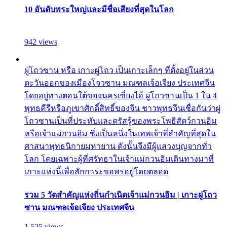
10 อันดับพระใหญ่และมีชื่อเสียงที่สุดในโลก
942 views
ผู่โถวซาน หรือ เกาะผู่โถว เป็นเกาะเล็กๆ ที่ตั้งอยู่ในส่วน
ตะวันออกของเมืองโจวซาน มณฑลเจ้อเจียง ประเทศจีน
โดยอยู่ทางตอนใต้ของนครเซี่ยงไฮ้ ผู่โถวซานเป็น 1 ใน 4
พุทธคีรีหรือภูเขาศักดิ์สิทธิ์ของจีน ชาวพุทธจีนเชื่อกันว่าผู่
โถวซานเป็นที่ประทับและตรัสรู้ของพระโพธิสัตว์กวนอิม
หรือเจ้าแม่กวนอิม ซึ่งเป็นหนึ่งในเทพเจ้าที่สำคัญที่สุดใน
ศาสนาพุทธนิกายมหายาน ดังนั้นจึงมีผู้แสวงบุญจากทั่ว
โลก โดยเฉพาะผู้ที่ศรัทธาในเจ้าแม่กวนอิมเดินทางมาที่
เกาะแห่งนี้เพื่อสักการะขอพรอยู่โดยตลอด
รวม 5 วัดสำคัญแห่งถิ่นกำเนิดเจ้าแม่กวนอิม | เกาะผู่โถว
ซาน มณฑลเจ้อเจียง ประเทศจีน
1,525 views