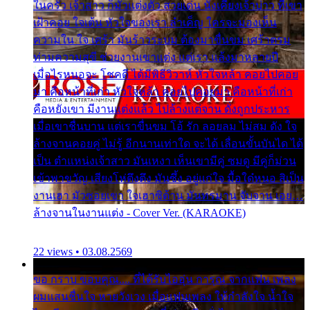
ในครัว เจ้าสาว ก็มัวแต่งตัว สวยเด่น นั่งเคียงเจ้าบ่าว ที่เขา
เฝ้าคอย ใจเต้น หัวใจของเรา ลำเค็ญ ใครจะมองเห็น
ความใน ใจ เศร้า มันร้าวระบม ต้องมาขื่นขม เศร้าตรม
ท่ามความสุขี ช่วยงานเขาแต่ง แต่เรา แล้งมาหลายปี
เมื่อไรหนอจะ โชคดี ได้มีพิธีวิวาห์ หัวใจหล้า คอยไปคอย
มา คือหน้าที่เก่า หัวใจหล้า คอยไปคอยมา คือหน้าที่เก่า
คือหยังเขา มีงานแต่งแล้ว ไปล้างแต่จาน ดั่งถูกประหาร
เมื่อเขาชื่นบาน แต่เราขื่นขม โอ้ รัก ลอยลม ไม่สม ดัง ใจ
ล้างจานคอยคู่ ไม่รู้ อีกนานเท่าใด จะได้ เลื่อนขั้นบันได ได้
เป็น ตำแหน่งเจ้าสาว มันเหงา เห็นเขามีคู่ ซมดู มีคู่ก็ม่วน
เข้าพาขวัญ เสียงโห่ตึงตึง มันซึ้ง อยู่แก่ใจ มื้อใด๋หนอ สิเป็น
งานเฮา มัวซอยเขา ใจเฮาซิด้าน มันทรมาน จับจาน เอย…
ล้างจานในงานแต่ง - Cover Ver. (KARAOKE)
22 views • 03.08.2569
ขอ กราบ ขอบคุณ.... ที่ได้รับไออุ่น การุณ จากแฟน เพลง
ผมแสนชื่นใจ หายวังเวง เมื่อแฟนเพลง ให้กำลังใจ น้ำใจ