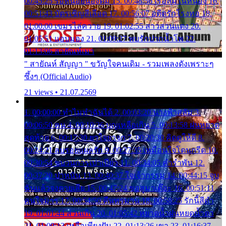
00:45:25 รอหน่อยน้องติ๋ม 15. 00:48:56 เรือล่มในหนอง 16.
00:51:43 บัตรเชิญสีเลือด 17. 00:56:07 อดีตรักโรงทอ 18.
01:00:00 เขมรไล่ควาย 19. 01:02:55 สาวสวนแตง 20.
01:05:51 แอบมอง 21. 01:09:27 พบรักปากน้ำโพ 22.
01:13:06 สายัณห์เมา
" สายัณห์ สัญญา " ขวัญใจคนเดิม - รวมเพลงดังเพราะๆ
ซึ้งๆ (Official Audio)
21 views • 21.07.2569
1. 00:00:00 ทำไมทำฉันได้ 2. 00:03:20 นางฟ้าสลัม 3.
00:06:50 คน 4. 00:10:36 บุญเหลือเกิน 5. 00:13:58 ฝนหยาด
สุดท้าย 6. 00:17:30 ยาใจยาจก 7. 00:20:30 คิดดูให้ดี 8.
00:24:21 ลบรอยแผลรัก 9. 00:27:35 เหมือนใจโดนกรีด 10.
00:30:54 ขบวนการเปาเปียว 11. 00:34:05 คำรำพัน 12.
00:37:20 ปาหนัน 13. 00:40:37 ใจเจ้ากรรม 14. 00:44:15 จูบ
ฉันแล้วจงตายเสีย 15. 00:47:24 ขอสูมาเต๊อะ 16. 00:51:11
คนใจมาร 17. 00:54:50 คืนทรมาน 18. 00:58:25 รักนี้สีดำ
19. 01:01:44 ส่วนเกิน 20. 01:05:42 หยาดน้ำฝนหยดน้ำตา
21. 01:09:13 เหลือเพียงฝัน 22. 01:13:26 เขา 23. 01:16:37