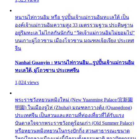
หนานไห่กวนอิม หรือ รูปปั้นเจ้าแม่กวนอิมทะเลใต้ เป็น
องค์เจ้าแม่กวนอิมความสูง 33 เมตรรวมฐาน ประดิษฐาน
อยู่ริมทะเล ไม่ไกลกันนักกับ “วัดเจ้าแม่กวนอิมไม่ยอมไป”
บนเกาะผู่โถวซาน เมืองโจวซาน มณฑลเจ้อเจียง ประเทศ
จีน
Nanhai Guanyin : หนานไห่กวนอิม...รูปปั้นเจ้าแม่กวนอิม
ทะเลใต้, ผู่โถวซาน ประเทศจีน
1,024 views
พระราชวังหยวนหมิงใหม่ (New Yuanming Palace/宮新園
明園) ในเมืองจูไห่ (Zhuhai) มณฑลกวางตุ้ง (Quangdong)
ประเทศจีน เป็นสวนและสถานที่ท่องเที่ยวที่ได้รับแรง
บันดาลใจจากพระราชวังฤดูร้อนเก่า (Old Summer Palace)
หรือหยวนหมิงหยวนในกรุงปักกิ่ง สวนสาธารณะขนาด
ใหญ่ใจกลางเมืองแห่งนี้มีครบทั้งธรรมชาติ สถาปัตยกรรม