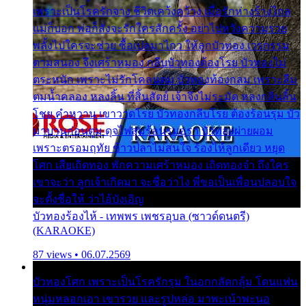
เพราะเป็นโรครักจาง ชีวิตเคว้งคว้าง เมื่อรักห่างร้างไกล
แม่ก็บอก พ่อก็สั่งจะรักใครสักครั้ง อย่าไปหวังความรวย
พลั้งไปใครจะช่วย ซื้อเปลมาไกว ให้ลูกบัวทอง เวรกรรม
ตามสนอง จึงเศร้าหมอง กลีบบัวทองต้องโรย บัวทองไม่
ตระหนัก เพราะไม่รักโคลนตม บัวทองท้องกลม เพราะลืม
ตมน้ำคลอง หลงลิ้น ที่สิ้นสัตย์ เจ้าจึงไม่ระมัด หลงกลิ่นลิ้น
โชย คำหวาน เขาวาดโรย บัวทองกลีบโรย ต้องร้อนรุม บัว
มาบานก่อนตูม ดุจไฟสุมร้อนรุมอุรา บัวทองผ่ายผอม
เพราะตรอมฤทัย ข้าวปลาไม่สนใจ ร้องไห้ลูกเดียว หยุด
โศก เสียเถิดทอง พักความเศร้าหมอง เถิดทองจ๋า ถึงใคร
เขาจะว่า ลูกเจ้าเกิดมา จะชื่อว่าไง พี่ขอเป็นเพื่อนปลอบใจ
จะตั้งชื่อให้ ว่าไอ้บังเอิญ
บัวทองร้องไห้ - เทพพร เพชรอุบล (ซาวด์ดนตรี)
(KARAOKE)
87 views • 06.07.2569
บัวทองโศก เพราะเป็นโรครักรุม ในอกกลัดกลุ้ม โดนแฟน
หนุ่มหลอกเอา เขารวย และรูปหล่อ มาพะเน้าพะนอ