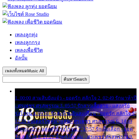
เพลงลูกทุ่ง
เพลงลูกกรุง
เพลงเพื่อชีวิต
อัลบั้ม
เพลงทั้งหมด
Music All
ค้นหา
Search
1. 00:00 สามสิบยังแจ๋ว - ยอดรัก สลักใจ 2. 02:49 รักมาห้าปี
- ศรเพชร ศรสุพรรณ 3. 05:57 รักสาวเสื้อลาย - แสงสุรีย์
รุ่งโรจน์ 4. 09:51 รักสะท้านดินสะเทือน - ยอดรัก สลักใจ 5.
12:23 มอเตอร์ไซค์ทำหล่น - ศรเพชร ศรสุพรรณ 6. 14:49
หิ้วกระเป๋า - แสงสุรีย์ รุ่งโรจน์ 7. 17:57 รักเผื่อเลือก - ยอด
รัก สลักใจ 8. 21:21 น้ำตาไอ้หนุ่ม - ศรเพชร ศรสุพรรณ 9.