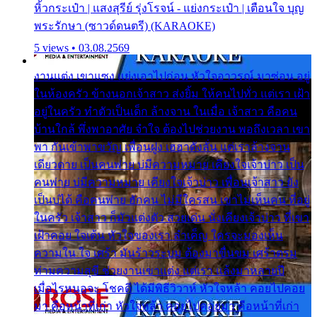
หิ้วกระเป๋า | แสงสุรีย์ รุ่งโรจน์ - แย่งกระเป๋า | เตือนใจ บุญ
พระรักษา (ซาวด์ดนตรี) (KARAOKE)
5 views • 03.08.2569
งานแต่ง เขาแซง แย่งเอาไปก่อน หัวใจอาวรณ์ มาซ่อน อยู่
ในห้องครัว ข้างนอกเจ้าสาว ส่งยิ้ม ให้คนไปทั่ว แต่เรา เฝ้า
อยู่ในครัว ทำตัวเป็นเด็ก ล้างจาน ในเมื่อ เจ้าสาว คือคน
บ้านใกล้ พึ่งพาอาศัย จำใจ ต้องไปช่วยงาน พอถึงเวลา เขา
พา กันเข้าพาขวัญ เพื่อนฝูง เฮฮาดังลั่น แต่เราล้างจาน
เดียวดาย เป็นคนพ่าย บ่มีความหมาย เคียงใจเจ้าบ่าว เป็น
คนพ่าย บ่มีความหมาย เคียงใจเจ้าบ่าว เพื่อนเจ้าสาว ยัง
เป็นบ่ได้ คือคนพ่าย ฮักคน ไม่มีใครสน เขาไม่เห็นคน ที่อยู่
ในครัว เจ้าสาว ก็มัวแต่งตัว สวยเด่น นั่งเคียงเจ้าบ่าว ที่เขา
เฝ้าคอย ใจเต้น หัวใจของเรา ลำเค็ญ ใครจะมองเห็น
ความใน ใจ เศร้า มันร้าวระบม ต้องมาขื่นขม เศร้าตรม
ท่ามความสุขี ช่วยงานเขาแต่ง แต่เรา แล้งมาหลายปี
เมื่อไรหนอจะ โชคดี ได้มีพิธีวิวาห์ หัวใจหล้า คอยไปคอย
มา คือหน้าที่เก่า หัวใจหล้า คอยไปคอยมา คือหน้าที่เก่า