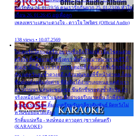
ขอรักคืน 24. 01:19:56 คนเรารักกันยาก 25. 01:23:06 หัวใจ
เถื่อน 26. 01:26:45 อยู่เพื่อลูก
เพลงเพราะเสนาะดวงใจ - ดาวใจ ไพจิตร (Official Audio)
138 views • 10.07.2569
ไม่เคยรักใครแน่หรือ อยากเชื่อถือก็ไม่กล้า ติ๋มใช่คนสวย
ตรึงใจ ติ๋มใช่งามซึ้งตรึงตรา พี่หรือจะมาหมายร่วมชีวี ก็
คนเขาลืออื้อฉาว ว่าสาวๆรุมตอมพี่ ติ๋มอยากรับรักเหมือน
กัน แต่หวั่นจะช้ำดวงฤดี กลัวแฟนของพี่ชี้หน้าด่าทอ ก็คน
ชื่อต๋อยต้อยตุ้มตุ๋ยต่าย พี่ยังลืมได้ง่ายๆเลยหนอ แค่ตัวเรา
สาวบ้านนา แสนจะซอมซ่อ ขืนรักขืนรอคงช้ำสักวัน ถ้า
จริงเหมือนคำพร่ำเฉลย พี่อย่าเฉยรีบมาหมั้น ถ้าพี่สู่ขอ
ตามธรรมเนียม ติ๋มจะเตรียมรับเกลียวสัมพันธ์ ผิดหวังไม่
หวั่นขอยอมได้เคียง
รักติ๋มแน่หรือ - หงษ์ทอง ดาวอุดร (ซาวด์ดนตรี)
(KARAOKE)