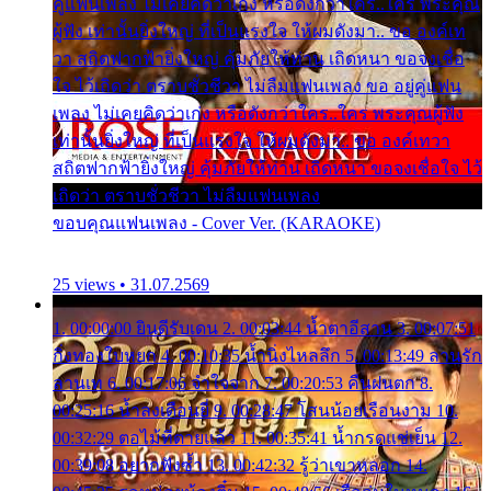
คู่แฟนเพลง ไม่เคยคิดว่าเก่ง หรือดังกว่าใคร..ใคร พระคุณ
ผู้ฟัง เท่านั้นยิ่งใหญ่ ที่เป็นแรงใจ ให้ผมดังมา.. ขอ องค์เท
วา สถิตฟากฟ้ายิ่งใหญ่ คุ้มภัยให้ท่าน เถิดหนา ขอจงเชื่อ
ใจ ไว้เถิดว่า ตราบชั่วชีวา ไม่ลืมแฟนเพลง ขอ อยู่คู่แฟน
เพลง ไม่เคยคิดว่าเก่ง หรือดังกว่าใคร..ใคร พระคุณผู้ฟัง
เท่านั้นยิ่งใหญ่ ที่เป็นแรงใจ ให้ผมดังมา.. ขอ องค์เทวา
สถิตฟากฟ้ายิ่งใหญ่ คุ้มภัยให้ท่าน เถิดหนา ขอจงเชื่อใจ ไว้
เถิดว่า ตราบชั่วชีวา ไม่ลืมแฟนเพลง
ขอบคุณแฟนเพลง - Cover Ver. (KARAOKE)
25 views • 31.07.2569
1. 00:00:00 ยินดีรับเดน 2. 00:03:44 น้ำตาอีสาน 3. 00:07:51
กิ่งทองใบหยก 4. 00:10:35 น้ำนิ่งไหลลึก 5. 00:13:49 ลานรัก
ลานเท 6. 00:17:06 จำใจจาก 7. 00:20:53 คืนฝนตก 8.
00:25:16 น้ำลงเดือนยี่ 9. 00:28:47 โสนน้อยเรือนงาม 10.
00:32:29 ตอไม้ที่ตายแล้ว 11. 00:35:41 น้ำกรดแช่เย็น 12.
00:39:08 อยากฟังซ้ำ 13. 00:42:32 รู้ว่าเขาหลอก 14.