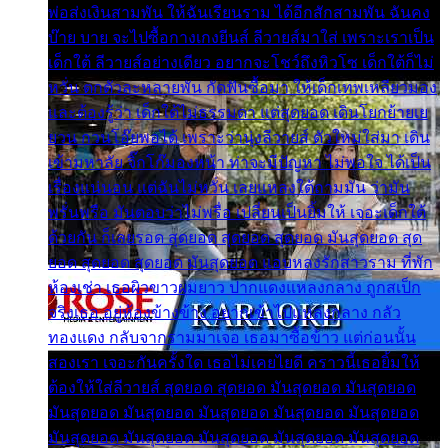
พ่อส่งเงินสามพัน ให้ฉันเรียนราม ได้อีกสักสามพัน ฉันคง
บ๊าย บาย จะไปซื้อกางเกงยีนส์ ลีวายส์มาใส่ เพราะเราเป็น
เด็กใต้ ลีวายส์อย่างเดียว อยากจะโชว์ถึงหิวโซ เด็กใต้ก็ไม่
หวั่น ตกตัวละหลายพัน กัดฟันซื้อมา ให้เด็กเทพเหลียวมอง
และต้องรู้ว่า เด็กใต้ไม่ธรรมดา แต่สุดยอด เดินโยกย้ายเย
ยวน กวนโอ๊ยพอได้ เพราะว่านุ่งลีวายส์ ตัวใหม่ใส่มา เดิน
เข้ามหาลัย จิ๊กโก๊มองหน้า ท่าจะมีปัญหา ไม่พอใจ ได้เป็น
เรื่องแน่นอน แต่ฉันไม่หวั่น เลยแหลงใต้ถามมัน ว่ามัน
พรั่นพรือ มันตอบว่าไม่พรื่อ เปลี่ยนเป็นยิ้มให้ เจอะเด็กใต้
ด้วยกัน ก็เลยรอด สุดยอด สุดยอด สุดยอด มันสุดยอด สุด
ยอด สุดยอด สุดยอด มันสุดยอด แอบหลงรักสาวราม ที่พัก
ห้องเช่า เธอผิวขาวผมยาว ปากแดงแหลงกลาง ถูกสเป็ก
จริงเธอ อยู่ห้องข้างข้าง อยากเข้าไปแหลงกลาง กลัว
ทองแดง กลับจากรามมาเจอ เธอมาซื้อข้าว แต่ก่อนนั้น
สองเรา เจอะกันครั้งใด เธอไม่เคยไยดี คราวนี้เธอยิ้มให้
ต้องให้ใส่ลีวายส์ สุดยอด สุดยอด มันสุดยอด มันสุดยอด
มันสุดยอด มันสุดยอด มันสุดยอด มันสุดยอด มันสุดยอด
มันสุดยอด มันสุดยอด มันสุดยอด มันสุดยอด มันสุดยอด