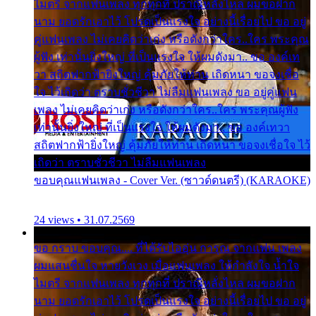
ไมตรี จากแฟนเพลง ทุกทุกที่ ปราณีหลั่งไหล ผมขอฝาก
นาม ยอดรักเอาไว้ โปรดเป็นแรงใจ อย่างนี้เรื่อยไป ขอ อยู่
คู่แฟนเพลง ไม่เคยคิดว่าเก่ง หรือดังกว่าใคร..ใคร พระคุณ
ผู้ฟัง เท่านั้นยิ่งใหญ่ ที่เป็นแรงใจ ให้ผมดังมา.. ขอ องค์เท
วา สถิตฟากฟ้ายิ่งใหญ่ คุ้มภัยให้ท่าน เถิดหนา ขอจงเชื่อ
ใจ ไว้เถิดว่า ตราบชั่วชีวา ไม่ลืมแฟนเพลง ขอ อยู่คู่แฟน
เพลง ไม่เคยคิดว่าเก่ง หรือดังกว่าใคร..ใคร พระคุณผู้ฟัง
เท่านั้นยิ่งใหญ่ ที่เป็นแรงใจ ให้ผมดังมา.. ขอ องค์เทวา
สถิตฟากฟ้ายิ่งใหญ่ คุ้มภัยให้ท่าน เถิดหนา ขอจงเชื่อใจ ไว้
เถิดว่า ตราบชั่วชีวา ไม่ลืมแฟนเพลง
ขอบคุณแฟนเพลง - Cover Ver. (ซาวด์ดนตรี) (KARAOKE)
24 views • 31.07.2569
ขอ กราบ ขอบคุณ.... ที่ได้รับไออุ่น การุณ จากแฟน เพลง
ผมแสนชื่นใจ หายวังเวง เมื่อแฟนเพลง ให้กำลังใจ น้ำใจ
ไมตรี จากแฟนเพลง ทุกทุกที่ ปราณีหลั่งไหล ผมขอฝาก
นาม ยอดรักเอาไว้ โปรดเป็นแรงใจ อย่างนี้เรื่อยไป ขอ อยู่