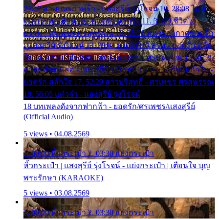
24:27 สามเณรกำพร้า - แสงสุรีย์ รุ่งโรจน์ 10. 28:08 ไม่มี
เวลาไปหาเมียน้อย - ยอดรัก สลักใจ 11. 31:29 ชีวิตไอ้
ธรรม - ศรเพชร ศรสุพรรณ 12. 35:26 ทหารอากาศขาดรัก
- แสงสุรีย์ รุ่งโรจน์ 13. 39:01 คนหัวใจโทรม - ยอดรัก สลัก
ใจ 14. 42:49 ไอ้หวังตายแน่ - ศรเพชร ศรสุพรรณ 15. 46:35
ธาตุแท้ของเธอ - แสงสุรีย์ รุ่งโรจน์ 16. 49:57 กำนันกำใน -
ยอดรัก สลักใจ 17. 52:29 สาวบริสุทธิ์ - ศรเพชร ศรสุพรรณ
18. 56:05 แต๋วจ๋า - แสงสุรีย์ รุ่งโรจน์
18 บทเพลงดังจากฟากฟ้า - ยอดรัก/ศรเพชร/แสงสุรีย์
(Official Audio)
5 views • 04.08.2569
1. 00:00 หิ้วกระเป๋า 2. 03:30 แย่งกระเป๋า
หิ้วกระเป๋า | แสงสุรีย์ รุ่งโรจน์ - แย่งกระเป๋า | เตือนใจ บุญ
พระรักษา (KARAOKE)
5 views • 03.08.2569
1. 00:00 หิ้วกระเป๋า 2. 03:30 แย่งกระเป๋า