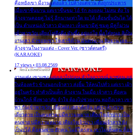
คือหยังเขา มีงานแต่งแล้ว ไปล้างแต่จาน ดั่งถูกประหาร
เมื่อเขาชื่นบาน แต่เราขื่นขม โอ้ รัก ลอยลม ไม่สม ดัง ใจ
ล้างจานคอยคู่ ไม่รู้ อีกนานเท่าใด จะได้ เลื่อนขั้นบันได ได้
เป็น ตำแหน่งเจ้าสาว มันเหงา เห็นเขามีคู่ ซมดู มีคู่ก็ม่วน
เข้าพาขวัญ เสียงโห่ตึงตึง มันซึ้ง อยู่แก่ใจ มื้อใด๋หนอ สิเป็น
งานเฮา มัวซอยเขา ใจเฮาซิด้าน มันทรมาน จับจาน เอย…
ล้างจานในงานแต่ง - Cover Ver. (ซาวด์ดนตรี)
(KARAOKE)
17 views • 03.08.2569
งานแต่ง เขาแซง แย่งเอาไปก่อน หัวใจอาวรณ์ มาซ่อน อยู่
ในห้องครัว ข้างนอกเจ้าสาว ส่งยิ้ม ให้คนไปทั่ว แต่เรา เฝ้า
อยู่ในครัว ทำตัวเป็นเด็ก ล้างจาน ในเมื่อ เจ้าสาว คือคน
บ้านใกล้ พึ่งพาอาศัย จำใจ ต้องไปช่วยงาน พอถึงเวลา เขา
พา กันเข้าพาขวัญ เพื่อนฝูง เฮฮาดังลั่น แต่เราล้างจาน
เดียวดาย เป็นคนพ่าย บ่มีความหมาย เคียงใจเจ้าบ่าว เป็น
คนพ่าย บ่มีความหมาย เคียงใจเจ้าบ่าว เพื่อนเจ้าสาว ยัง
เป็นบ่ได้ คือคนพ่าย ฮักคน ไม่มีใครสน เขาไม่เห็นคน ที่อยู่