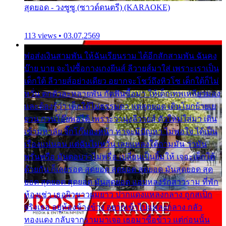
สุดยอด - วงซูซู (ซาวด์ดนตรี) (KARAOKE)
113 views • 03.07.2569
พ่อส่งเงินสามพัน ให้ฉันเรียนราม ได้อีกสักสามพัน ฉันคง
บ๊าย บาย จะไปซื้อกางเกงยีนส์ ลีวายส์มาใส่ เพราะเราเป็น
เด็กใต้ ลีวายส์อย่างเดียว อยากจะโชว์ถึงหิวโซ เด็กใต้ก็ไม่
หวั่น ตกตัวละหลายพัน กัดฟันซื้อมา ให้เด็กเทพเหลียวมอง
และต้องรู้ว่า เด็กใต้ไม่ธรรมดา แต่สุดยอด เดินโยกย้ายเย
ยวน กวนโอ๊ยพอได้ เพราะว่านุ่งลีวายส์ ตัวใหม่ใส่มา เดิน
เข้ามหาลัย จิ๊กโก๊มองหน้า ท่าจะมีปัญหา ไม่พอใจ ได้เป็น
เรื่องแน่นอน แต่ฉันไม่หวั่น เลยแหลงใต้ถามมัน ว่ามัน
พรั่นพรือ มันตอบว่าไม่พรื่อ เปลี่ยนเป็นยิ้มให้ เจอะเด็กใต้
ด้วยกัน ก็เลยรอด สุดยอด สุดยอด สุดยอด มันสุดยอด สุด
ยอด สุดยอด สุดยอด มันสุดยอด แอบหลงรักสาวราม ที่พัก
ห้องเช่า เธอผิวขาวผมยาว ปากแดงแหลงกลาง ถูกสเป็ก
จริงเธอ อยู่ห้องข้างข้าง อยากเข้าไปแหลงกลาง กลัว
ทองแดง กลับจากรามมาเจอ เธอมาซื้อข้าว แต่ก่อนนั้น