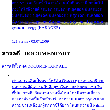
สองเรา เจอะกันครั้งใด เธอไม่เคยไยดี คราวนี้เธอยิ้มให้
ต้องให้ใส่ลีวายส์ สุดยอด สุดยอด มันสุดยอด มันสุดยอด
มันสุดยอด มันสุดยอด มันสุดยอด มันสุดยอด มันสุดยอด
มันสุดยอด มันสุดยอด มันสุดยอด มันสุดยอด มันสุดยอด
สุดยอด - วงซูซู (KARAOKE)
121 views • 03.07.2569
สารคดี
|
DOCUMENTARY
สารคดีทั้งหมด
DOCUMENTARY ALL
เจ้าแม่กวนอิมเป็นพระโพธิสัตว์ในพระพุทธศาสนานิกาย
มหายาน มีผู้เคารพนับถือบูชาในหลายประเทศ เช่น จีน
ญี่ปุ่น เกาหลี เวียดนาม รวมทั้งไทย โดยมีความเชื่อว่า
พระองค์ทรงเป็นสัญลักษณ์แห่งความเมตตา กรุณา และ
ความช่วยเหลือแก่ผู้ตกทุกข์ได้ยาก ในบทความนี้ Palanla