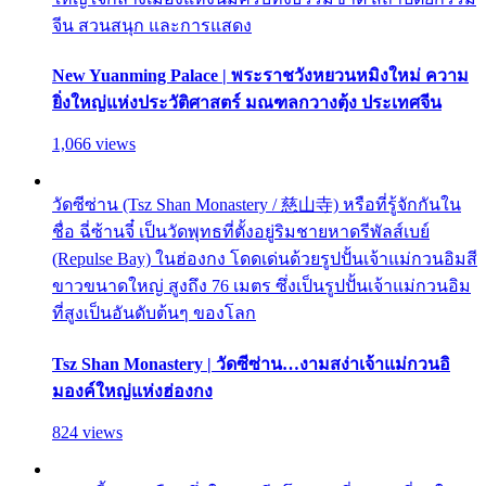
จีน สวนสนุก และการแสดง
New Yuanming Palace | พระราชวังหยวนหมิงใหม่ ความ
ยิ่งใหญ่แห่งประวัติศาสตร์ มณฑลกวางตุ้ง ประเทศจีน
1,066 views
วัดซีซ่าน (Tsz Shan Monastery / 慈山寺) หรือที่รู้จักกันใน
ชื่อ ฉี่ซ้านจี๋ เป็นวัดพุทธที่ตั้งอยู่ริมชายหาดรีพัลส์เบย์
(Repulse Bay) ในฮ่องกง โดดเด่นด้วยรูปปั้นเจ้าแม่กวนอิมสี
ขาวขนาดใหญ่ สูงถึง 76 เมตร ซึ่งเป็นรูปปั้นเจ้าแม่กวนอิม
ที่สูงเป็นอันดับต้นๆ ของโลก
Tsz Shan Monastery | วัดซีซ่าน…งามสง่าเจ้าแม่กวนอิ
มองค์ใหญ่แห่งฮ่องกง
824 views