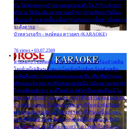
กัน โอ้พ่อพุ่มพวงบัวหลวงขอความจริงใจ ถ้ารักแล้วอย่า
ทำลาย ให้น้องต้องอายขายหน้าชาวบ้าน สัญญาได้ไหม
เลิกวงแล้วจะมาหมั้น แม้นว่ารับปากอย่างนั้นสาวบึงพลาญ
จะตั้งตารอ
บัวหลวงรอรัก - หงษ์ทอง ดาวอุดร (KARAOKE)
76 views • 03.07.2569
สายลมกะโชยพัดต้อง อีสาวหงษ์ทองออกมาร้องลำเพลิน
โยกย้ายไปเสินๆเอ้าละวาโยกย้ายไปเสินๆ ร้องลำเพลิน
เคลียเสียงซอ ร้องเพลงคลอแคนและซึง เสียงซึงห้าวและ
เสียงแคนจ้าวต่อ ละเสียงซอออดอ้ออีนางน้องอวยแขน หัว
ใจหงษ์ทองยังว่าง จะมีใครบ้าง สมัครเป็นแฟน ถึงแม้ ไม่
หล่อเหลา ถึงแม้ ไม่หล่อเหลา ขอให้ใจเจ้าไม่คลอนแคลน
รักเหนียวแน่นละถึงสิจนกะบ่จน นางสิก้มหน้าพ้อสิยอม
ยากฮ่วมกัน จนเงินไม่ใช่ของสำคัญ ซึ้งกันแค่นั้นเป็นพอ
หากพี่ชอบแล้วหนอ ติดต่อหงษ์ทองนี้ไปกอดนอน รับรัก
น้องสักหน่อย อย่าให้คอยละเหว่ว้าอาวรณ์เกี้ยวกันก่อน