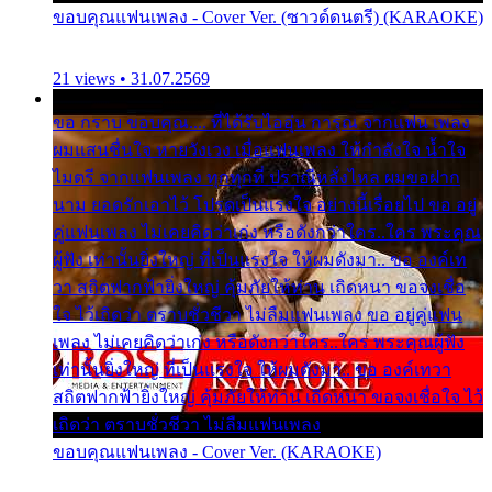
ขอบคุณแฟนเพลง - Cover Ver. (ซาวด์ดนตรี) (KARAOKE)
21 views • 31.07.2569
ขอ กราบ ขอบคุณ.... ที่ได้รับไออุ่น การุณ จากแฟน เพลง
ผมแสนชื่นใจ หายวังเวง เมื่อแฟนเพลง ให้กำลังใจ น้ำใจ
ไมตรี จากแฟนเพลง ทุกทุกที่ ปราณีหลั่งไหล ผมขอฝาก
นาม ยอดรักเอาไว้ โปรดเป็นแรงใจ อย่างนี้เรื่อยไป ขอ อยู่
คู่แฟนเพลง ไม่เคยคิดว่าเก่ง หรือดังกว่าใคร..ใคร พระคุณ
ผู้ฟัง เท่านั้นยิ่งใหญ่ ที่เป็นแรงใจ ให้ผมดังมา.. ขอ องค์เท
วา สถิตฟากฟ้ายิ่งใหญ่ คุ้มภัยให้ท่าน เถิดหนา ขอจงเชื่อ
ใจ ไว้เถิดว่า ตราบชั่วชีวา ไม่ลืมแฟนเพลง ขอ อยู่คู่แฟน
เพลง ไม่เคยคิดว่าเก่ง หรือดังกว่าใคร..ใคร พระคุณผู้ฟัง
เท่านั้นยิ่งใหญ่ ที่เป็นแรงใจ ให้ผมดังมา.. ขอ องค์เทวา
สถิตฟากฟ้ายิ่งใหญ่ คุ้มภัยให้ท่าน เถิดหนา ขอจงเชื่อใจ ไว้
เถิดว่า ตราบชั่วชีวา ไม่ลืมแฟนเพลง
ขอบคุณแฟนเพลง - Cover Ver. (KARAOKE)