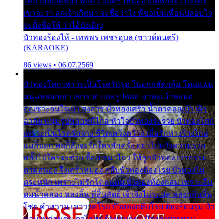
โศก เสียเถิดทอง พักความเศร้าหมอง เถิดทองจ๋า ถึงใคร
เขาจะว่า ลูกเจ้าเกิดมา จะชื่อว่าไง พี่ขอเป็นเพื่อนปลอบใจ
จะตั้งชื่อให้ ว่าไอ้บังเอิญ
บัวทองร้องไห้ - เทพพร เพชรอุบล (ซาวด์ดนตรี)
(KARAOKE)
86 views • 06.07.2569
บัวทองโศก เพราะเป็นโรครักรุม ในอกกลัดกลุ้ม โดนแฟน
หนุ่มหลอกเอา เขารวย และรูปหล่อ มาพะเน้าพะนอ
ออเซาะจนใจเบา สงสาร บัวทองเศร้า น้ำตาคลอเบ้า เฝ้า
อาลัย หนุ่มรูปหล่อหนีไกล หัวใจบัวทองระรวย บัวทองโศก
เพราะเป็นโรครักจาง ชีวิตเคว้งคว้าง เมื่อรักห่างร้างไกล
แม่ก็บอก พ่อก็สั่งจะรักใครสักครั้ง อย่าไปหวังความรวย
พลั้งไปใครจะช่วย ซื้อเปลมาไกว ให้ลูกบัวทอง เวรกรรม
ตามสนอง จึงเศร้าหมอง กลีบบัวทองต้องโรย บัวทองไม่
ตระหนัก เพราะไม่รักโคลนตม บัวทองท้องกลม เพราะลืม
ตมน้ำคลอง หลงลิ้น ที่สิ้นสัตย์ เจ้าจึงไม่ระมัด หลงกลิ่นลิ้น
โชย คำหวาน เขาวาดโรย บัวทองกลีบโรย ต้องร้อนรุม บัว
มาบานก่อนตูม ดุจไฟสุมร้อนรุมอุรา บัวทองผ่ายผอม