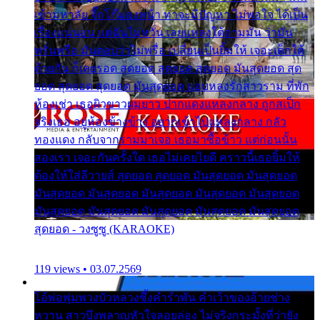
เข้ามหาลัย จิ๊กโก๊มองหน้า ท่าจะมีปัญหา ไม่พอใจ ได้เป็น
เรื่องแน่นอน แต่ฉันไม่หวั่น เลยแหลงใต้ถามมัน ว่ามัน
พรั่นพรือ มันตอบว่าไม่พรื่อ เปลี่ยนเป็นยิ้มให้ เจอะเด็กใต้
ด้วยกัน ก็เลยรอด สุดยอด สุดยอด สุดยอด มันสุดยอด สุด
ยอด สุดยอด สุดยอด มันสุดยอด แอบหลงรักสาวราม ที่พัก
ห้องเช่า เธอผิวขาวผมยาว ปากแดงแหลงกลาง ถูกสเป็ก
จริงเธอ อยู่ห้องข้างข้าง อยากเข้าไปแหลงกลาง กลัว
ทองแดง กลับจากรามมาเจอ เธอมาซื้อข้าว แต่ก่อนนั้น
สองเรา เจอะกันครั้งใด เธอไม่เคยไยดี คราวนี้เธอยิ้มให้
ต้องให้ใส่ลีวายส์ สุดยอด สุดยอด มันสุดยอด มันสุดยอด
มันสุดยอด มันสุดยอด มันสุดยอด มันสุดยอด มันสุดยอด
มันสุดยอด มันสุดยอด มันสุดยอด มันสุดยอด มันสุดยอด
สุดยอด - วงซูซู (KARAOKE)
119 views • 03.07.2569
โอ้พ่อพุ่มพวงบัวหลวงซึ้งคำรำพัน คำเว้าของอ้ายช่าง
หวาน สาวบึงพลาญหัวใจลอยล่อง ไม่จริงกระมั้งที่ว่ายัง