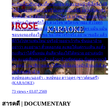
ละกันเกี้ยวกันก่อน เกี้ยวกันก่อน ละสะออนนำพี่เฮ็ดจังได๋สิ
ได้เป็นของพี่ สนองไมตรีน้องแหน่เป็นหยัง อย่าหลับตาซัง
ซะเด้ออ้าย หงษ์ทองไม่เคยรักใคร ดวงใจขาดใครเขาจอง
หงษ์ทองไม่เคยรักใคร ดวงใจขาดใครเขาจอง หัวใจทุก
ห้องว่างเปล่าเสมอ ไม่เคยจะเผลอละเมอถึงใคร แม้น แม้น
ชอบจงจองห้องใจ ขอ ขอให้มีใจรักจริง อย่ามาขออิง แล้ว
พี่ก็วิ่งไปหาแฟนใหม่ บ่จริงอ้ายอย่าเว้ากัน ขั่นบ่เอาอ้าย
อย่าว่า ละอย่ามา ตั๋วหลอกล่อ ละพอให้แต่กระเทิน ละตั๋ว
กะเทินว่าได้ขึ้นหย่ม ต้นสีดาต้องให้ได้หน่วย อย่าเล่นบัก
ตุ๋น ละแต่เพียงหง่าเค้า แล้วยาอ้ายขัดต่อสน นั่นดอกวนาสิ
กายหน้า วนาสิกายหน้า โอ๊ยหงษ์น้องนางมักอ้ายแท้เด้ ละ
อกสิเพแต่นำอ้าย
หงษ์ทองคะนองลำ - หงษ์ทอง ดาวอุดร (ซาวด์ดนตรี)
(KARAOKE)
73 views • 03.07.2569
สารคดี
|
DOCUMENTARY