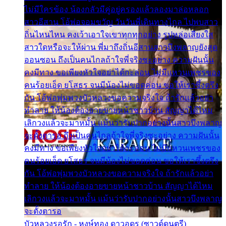
ไม่มีใครข้อง น้องกลัวมีคู่อยู่ครองแล้วลองมาล่อหลอก
สาวอีสาน โอ้พ่อจอมขวัญ วันวันพี่เดินทางไกล ไปพบสาว
ถิ่นไหนไหน คงเว้าเอาใจเขาทุกทุกอย่าง รูปหล่อเสียงใส
สาวใดหรือจะให้ผ่าน พี่มาถึงถิ่นอีสานสาวบึงพลาญยังสุด
ออนซอน ถึงเป็นคนไกลถ้าใจพี่จริงซะอย่าง ความฝันนั้น
คงมีทาง ขอเพียงหัวใจอย่าได้กะล่อน ไม่มีแหวนเพชรของ
คนร้อยเอ็ด ยโสธร จนมีน้องไม่ขอดค่อน ขอให้เราซึ้งตรึง
กัน โอ้พ่อพุ่มพวงบัวหลวงขอความจริงใจ ถ้ารักแล้วอย่า
ทำลาย ให้น้องต้องอายขายหน้าชาวบ้าน สัญญาได้ไหม
เลิกวงแล้วจะมาหมั้น แม้นว่ารับปากอย่างนั้นสาวบึงพลาญ
จะตั้งตารอ ถึงเป็นคนไกลถ้าใจพี่จริงซะอย่าง ความฝันนั้น
คงมีทาง ขอเพียงหัวใจอย่าได้กะล่อน ไม่มีแหวนเพชรของ
คนร้อยเอ็ด ยโสธร จนมีน้องไม่ขอดค่อน ขอให้เราซึ้งตรึง
กัน โอ้พ่อพุ่มพวงบัวหลวงขอความจริงใจ ถ้ารักแล้วอย่า
ทำลาย ให้น้องต้องอายขายหน้าชาวบ้าน สัญญาได้ไหม
เลิกวงแล้วจะมาหมั้น แม้นว่ารับปากอย่างนั้นสาวบึงพลาญ
จะตั้งตารอ
บัวหลวงรอรัก - หงษ์ทอง ดาวอุดร (ซาวด์ดนตรี)