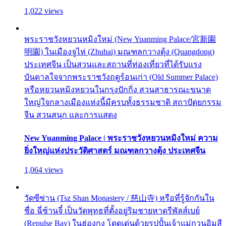
1,022 views
พระราชวังหยวนหมิงใหม่ (New Yuanming Palace/宮新園
明園) ในเมืองจูไห่ (Zhuhai) มณฑลกวางตุ้ง (Quangdong)
ประเทศจีน เป็นสวนและสถานที่ท่องเที่ยวที่ได้รับแรง
บันดาลใจจากพระราชวังฤดูร้อนเก่า (Old Summer Palace)
หรือหยวนหมิงหยวนในกรุงปักกิ่ง สวนสาธารณะขนาด
ใหญ่ใจกลางเมืองแห่งนี้มีครบทั้งธรรมชาติ สถาปัตยกรรม
จีน สวนสนุก และการแสดง
New Yuanming Palace | พระราชวังหยวนหมิงใหม่ ความ
ยิ่งใหญ่แห่งประวัติศาสตร์ มณฑลกวางตุ้ง ประเทศจีน
1,064 views
วัดซีซ่าน (Tsz Shan Monastery / 慈山寺) หรือที่รู้จักกันใน
ชื่อ ฉี่ซ้านจี๋ เป็นวัดพุทธที่ตั้งอยู่ริมชายหาดรีพัลส์เบย์
(Repulse Bay) ในฮ่องกง โดดเด่นด้วยรูปปั้นเจ้าแม่กวนอิมสี