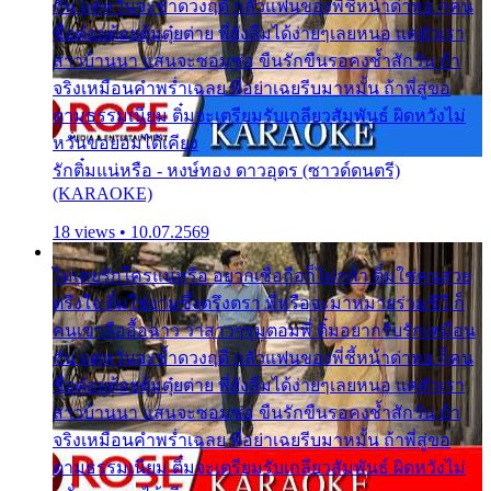
กัน แต่หวั่นจะช้ำดวงฤดี กลัวแฟนของพี่ชี้หน้าด่าทอ ก็คน
ชื่อต๋อยต้อยตุ้มตุ๋ยต่าย พี่ยังลืมได้ง่ายๆเลยหนอ แค่ตัวเรา
สาวบ้านนา แสนจะซอมซ่อ ขืนรักขืนรอคงช้ำสักวัน ถ้า
จริงเหมือนคำพร่ำเฉลย พี่อย่าเฉยรีบมาหมั้น ถ้าพี่สู่ขอ
ตามธรรมเนียม ติ๋มจะเตรียมรับเกลียวสัมพันธ์ ผิดหวังไม่
หวั่นขอยอมได้เคียง
รักติ๋มแน่หรือ - หงษ์ทอง ดาวอุดร (ซาวด์ดนตรี)
(KARAOKE)
18 views • 10.07.2569
ไม่เคยรักใครแน่หรือ อยากเชื่อถือก็ไม่กล้า ติ๋มใช่คนสวย
ตรึงใจ ติ๋มใช่งามซึ้งตรึงตรา พี่หรือจะมาหมายร่วมชีวี ก็
คนเขาลืออื้อฉาว ว่าสาวๆรุมตอมพี่ ติ๋มอยากรับรักเหมือน
กัน แต่หวั่นจะช้ำดวงฤดี กลัวแฟนของพี่ชี้หน้าด่าทอ ก็คน
ชื่อต๋อยต้อยตุ้มตุ๋ยต่าย พี่ยังลืมได้ง่ายๆเลยหนอ แค่ตัวเรา
สาวบ้านนา แสนจะซอมซ่อ ขืนรักขืนรอคงช้ำสักวัน ถ้า
จริงเหมือนคำพร่ำเฉลย พี่อย่าเฉยรีบมาหมั้น ถ้าพี่สู่ขอ
ตามธรรมเนียม ติ๋มจะเตรียมรับเกลียวสัมพันธ์ ผิดหวังไม่