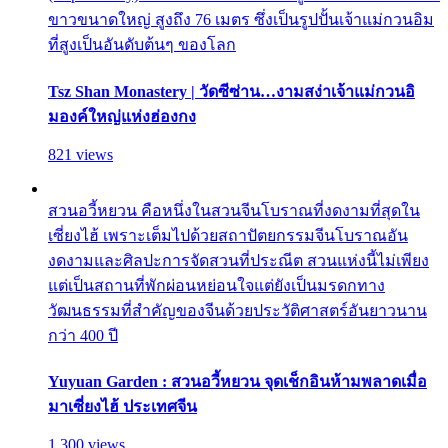
ขาวขนาดใหญ่ สูงถึง 76 เมตร ซึ่งเป็นรูปปั้นเจ้าแม่กวนอิม
ที่สูงเป็นอันดับต้นๆ ของโลก
Tsz Shan Monastery | วัดซีซ่าน…งามสง่าเจ้าแม่กวนอิ
มองค์ใหญ่แห่งฮ่องกง
821 views
สวนอวี้หยวน คือหนึ่งในสวนจีนโบราณที่งดงามที่สุดใน
เซี่ยงไฮ้ เพราะเต็มไปด้วยสถาปัตยกรรมจีนโบราณอัน
งดงามและศิลปะการจัดสวนที่ประณีต สวนแห่งนี้ไม่เพียง
แต่เป็นสถานที่พักผ่อนหย่อนใจแต่ยังเป็นมรดกทาง
วัฒนธรรมที่สำคัญของจีนด้วยประวัติศาสตร์อันยาวนาน
กว่า 400 ปี
Yuyuan Garden : สวนอวี้หยวน จุดเช็กอินห้ามพลาดเมื่อ
มาเซี่ยงไฮ้ ประเทศจีน
1,300 views