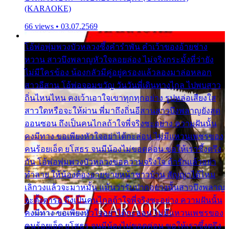
(KARAOKE)
66 views • 03.07.2569
โอ้พ่อพุ่มพวงบัวหลวงซึ้งคำรำพัน คำเว้าของอ้ายช่าง
หวาน สาวบึงพลาญหัวใจลอยล่อง ไม่จริงกระมั้งที่ว่ายัง
ไม่มีใครข้อง น้องกลัวมีคู่อยู่ครองแล้วลองมาล่อหลอก
สาวอีสาน โอ้พ่อจอมขวัญ วันวันพี่เดินทางไกล ไปพบสาว
ถิ่นไหนไหน คงเว้าเอาใจเขาทุกทุกอย่าง รูปหล่อเสียงใส
สาวใดหรือจะให้ผ่าน พี่มาถึงถิ่นอีสานสาวบึงพลาญยังสุด
ออนซอน ถึงเป็นคนไกลถ้าใจพี่จริงซะอย่าง ความฝันนั้น
คงมีทาง ขอเพียงหัวใจอย่าได้กะล่อน ไม่มีแหวนเพชรของ
คนร้อยเอ็ด ยโสธร จนมีน้องไม่ขอดค่อน ขอให้เราซึ้งตรึง
กัน โอ้พ่อพุ่มพวงบัวหลวงขอความจริงใจ ถ้ารักแล้วอย่า
ทำลาย ให้น้องต้องอายขายหน้าชาวบ้าน สัญญาได้ไหม
เลิกวงแล้วจะมาหมั้น แม้นว่ารับปากอย่างนั้นสาวบึงพลาญ
จะตั้งตารอ ถึงเป็นคนไกลถ้าใจพี่จริงซะอย่าง ความฝันนั้น
คงมีทาง ขอเพียงหัวใจอย่าได้กะล่อน ไม่มีแหวนเพชรของ
คนร้อยเอ็ด ยโสธร จนมีน้องไม่ขอดค่อน ขอให้เราซึ้งตรึง