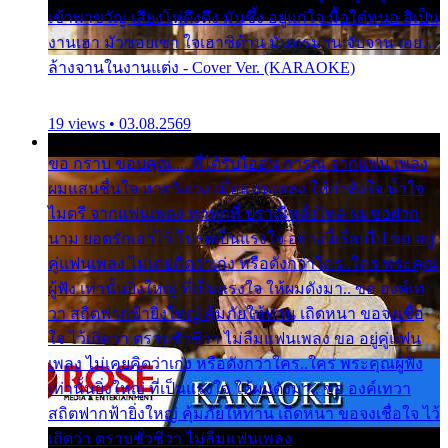
เข้าพาขวัญ เสียงโห่ตึงตึง มันซึ้ง อยู่แก่ใจ มื้อใด๋หนอ สิเป็น
งานเฮา มัวซอยเขา ใจเฮาซิด้าน มันทรมาน จับจาน เอย…
ล้างจานในงานแต่ง - Cover Ver. (KARAOKE)
19 views • 03.08.2569
ขอ กราบ ขอบคุณ.... ที่ได้รับไออุ่น การุณ จากแฟน เพลง
ผมแสนชื่นใจ หายวังเวง เมื่อแฟนเพลง ให้กำลังใจ น้ำใจ
ไมตรี จากแฟนเพลง ทุกทุกที่ ปราณีหลั่งไหล ผมขอฝาก
นาม ยอดรักเอาไว้ โปรดเป็นแรงใจ อย่างนี้เรื่อยไป ขอ อยู่
คู่แฟนเพลง ไม่เคยคิดว่าเก่ง หรือดังกว่าใคร..ใคร พระคุณ
ผู้ฟัง เท่านั้นยิ่งใหญ่ ที่เป็นแรงใจ ให้ผมดังมา.. ขอ องค์เท
วา สถิตฟากฟ้ายิ่งใหญ่ คุ้มภัยให้ท่าน เถิดหนา ขอจงเชื่อ
ใจ ไว้เถิดว่า ตราบชั่วชีวา ไม่ลืมแฟนเพลง ขอ อยู่คู่แฟน
เพลง ไม่เคยคิดว่าเก่ง หรือดังกว่าใคร..ใคร พระคุณผู้ฟัง
เท่านั้นยิ่งใหญ่ ที่เป็นแรงใจ ให้ผมดังมา.. ขอ องค์เทวา
สถิตฟากฟ้ายิ่งใหญ่ คุ้มภัยให้ท่าน เถิดหนา ขอจงเชื่อใจ ไว้
เถิดว่า ตราบชั่วชีวา ไม่ลืมแฟนเพลง