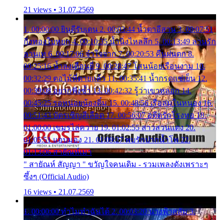
21 views • 31.07.2569
1. 00:00:00 ยินดีรับเดน 2. 00:03:44 น้ำตาอีสาน 3. 00:07:51
กิ่งทองใบหยก 4. 00:10:35 น้ำนิ่งไหลลึก 5. 00:13:49 ลานรัก
ลานเท 6. 00:17:06 จำใจจาก 7. 00:20:53 คืนฝนตก 8.
00:25:16 น้ำลงเดือนยี่ 9. 00:28:47 โสนน้อยเรือนงาม 10.
00:32:29 ตอไม้ที่ตายแล้ว 11. 00:35:41 น้ำกรดแช่เย็น 12.
00:39:08 อยากฟังซ้ำ 13. 00:42:32 รู้ว่าเขาหลอก 14.
00:45:25 รอหน่อยน้องติ๋ม 15. 00:48:56 เรือล่มในหนอง 16.
00:51:43 บัตรเชิญสีเลือด 17. 00:56:07 อดีตรักโรงทอ 18.
01:00:00 เขมรไล่ควาย 19. 01:02:55 สาวสวนแตง 20.
01:05:51 แอบมอง 21. 01:09:27 พบรักปากน้ำโพ 22.
01:13:06 สายัณห์เมา
" สายัณห์ สัญญา " ขวัญใจคนเดิม - รวมเพลงดังเพราะๆ
ซึ้งๆ (Official Audio)
16 views • 21.07.2569
1. 00:00:00 ทำไมทำฉันได้ 2. 00:03:20 นางฟ้าสลัม 3.