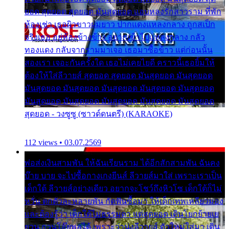
ยอด สุดยอด สุดยอด มันสุดยอด แอบหลงรักสาวราม ที่พัก
ห้องเช่า เธอผิวขาวผมยาว ปากแดงแหลงกลาง ถูกสเป็ก
จริงเธอ อยู่ห้องข้างข้าง อยากเข้าไปแหลงกลาง กลัว
ทองแดง กลับจากรามมาเจอ เธอมาซื้อข้าว แต่ก่อนนั้น
สองเรา เจอะกันครั้งใด เธอไม่เคยไยดี คราวนี้เธอยิ้มให้
ต้องให้ใส่ลีวายส์ สุดยอด สุดยอด มันสุดยอด มันสุดยอด
มันสุดยอด มันสุดยอด มันสุดยอด มันสุดยอด มันสุดยอด
มันสุดยอด มันสุดยอด มันสุดยอด มันสุดยอด มันสุดยอด
สุดยอด - วงซูซู (ซาวด์ดนตรี) (KARAOKE)
112 views • 03.07.2569
พ่อส่งเงินสามพัน ให้ฉันเรียนราม ได้อีกสักสามพัน ฉันคง
บ๊าย บาย จะไปซื้อกางเกงยีนส์ ลีวายส์มาใส่ เพราะเราเป็น
เด็กใต้ ลีวายส์อย่างเดียว อยากจะโชว์ถึงหิวโซ เด็กใต้ก็ไม่
หวั่น ตกตัวละหลายพัน กัดฟันซื้อมา ให้เด็กเทพเหลียวมอง
และต้องรู้ว่า เด็กใต้ไม่ธรรมดา แต่สุดยอด เดินโยกย้ายเย
ยวน กวนโอ๊ยพอได้ เพราะว่านุ่งลีวายส์ ตัวใหม่ใส่มา เดิน