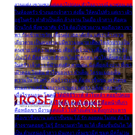
งานแต่ง เขาแซง แย่งเอาไปก่อน หัวใจอาวรณ์ มาซ่อน อยู่
ในห้องครัว ข้างนอกเจ้าสาว ส่งยิ้ม ให้คนไปทั่ว แต่เรา เฝ้า
อยู่ในครัว ทำตัวเป็นเด็ก ล้างจาน ในเมื่อ เจ้าสาว คือคน
บ้านใกล้ พึ่งพาอาศัย จำใจ ต้องไปช่วยงาน พอถึงเวลา เขา
พา กันเข้าพาขวัญ เพื่อนฝูง เฮฮาดังลั่น แต่เราล้างจาน
เดียวดาย เป็นคนพ่าย บ่มีความหมาย เคียงใจเจ้าบ่าว เป็น
คนพ่าย บ่มีความหมาย เคียงใจเจ้าบ่าว เพื่อนเจ้าสาว ยัง
เป็นบ่ได้ คือคนพ่าย ฮักคน ไม่มีใครสน เขาไม่เห็นคน ที่อยู่
ในครัว เจ้าสาว ก็มัวแต่งตัว สวยเด่น นั่งเคียงเจ้าบ่าว ที่เขา
เฝ้าคอย ใจเต้น หัวใจของเรา ลำเค็ญ ใครจะมองเห็น
ความใน ใจ เศร้า มันร้าวระบม ต้องมาขื่นขม เศร้าตรม
ท่ามความสุขี ช่วยงานเขาแต่ง แต่เรา แล้งมาหลายปี
เมื่อไรหนอจะ โชคดี ได้มีพิธีวิวาห์ หัวใจหล้า คอยไปคอย
มา คือหน้าที่เก่า หัวใจหล้า คอยไปคอยมา คือหน้าที่เก่า
คือหยังเขา มีงานแต่งแล้ว ไปล้างแต่จาน ดั่งถูกประหาร
เมื่อเขาชื่นบาน แต่เราขื่นขม โอ้ รัก ลอยลม ไม่สม ดัง ใจ
ล้างจานคอยคู่ ไม่รู้ อีกนานเท่าใด จะได้ เลื่อนขั้นบันได ได้
เป็น ตำแหน่งเจ้าสาว มันเหงา เห็นเขามีคู่ ซมดู มีคู่ก็ม่วน