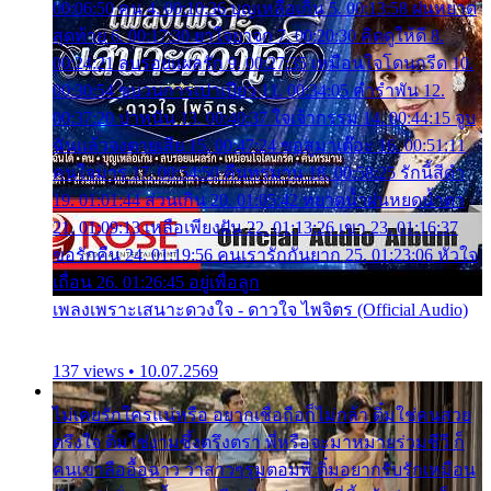
00:06:50 คน 4. 00:10:36 บุญเหลือเกิน 5. 00:13:58 ฝนหยาด
สุดท้าย 6. 00:17:30 ยาใจยาจก 7. 00:20:30 คิดดูให้ดี 8.
00:24:21 ลบรอยแผลรัก 9. 00:27:35 เหมือนใจโดนกรีด 10.
00:30:54 ขบวนการเปาเปียว 11. 00:34:05 คำรำพัน 12.
00:37:20 ปาหนัน 13. 00:40:37 ใจเจ้ากรรม 14. 00:44:15 จูบ
ฉันแล้วจงตายเสีย 15. 00:47:24 ขอสูมาเต๊อะ 16. 00:51:11
คนใจมาร 17. 00:54:50 คืนทรมาน 18. 00:58:25 รักนี้สีดำ
19. 01:01:44 ส่วนเกิน 20. 01:05:42 หยาดน้ำฝนหยดน้ำตา
21. 01:09:13 เหลือเพียงฝัน 22. 01:13:26 เขา 23. 01:16:37
ขอรักคืน 24. 01:19:56 คนเรารักกันยาก 25. 01:23:06 หัวใจ
เถื่อน 26. 01:26:45 อยู่เพื่อลูก
เพลงเพราะเสนาะดวงใจ - ดาวใจ ไพจิตร (Official Audio)
137 views • 10.07.2569
ไม่เคยรักใครแน่หรือ อยากเชื่อถือก็ไม่กล้า ติ๋มใช่คนสวย
ตรึงใจ ติ๋มใช่งามซึ้งตรึงตรา พี่หรือจะมาหมายร่วมชีวี ก็
คนเขาลืออื้อฉาว ว่าสาวๆรุมตอมพี่ ติ๋มอยากรับรักเหมือน