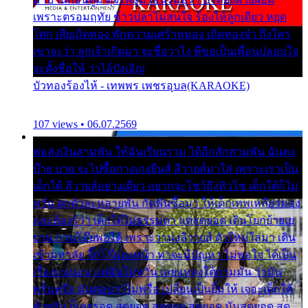
เพราะตรอมฤทัย ข้าวปลาไม่สนใจ ร้องไห้ลูกเดียว หยุด
โศก เสียเถิดทอง พักความเศร้าหมอง เถิดทองจ๋า ถึงใคร
เขาจะว่า ลูกเจ้าเกิดมา จะชื่อว่าไง พี่ขอเป็นเพื่อนปลอบใจ
จะตั้งชื่อให้ ว่าไอ้บังเอิญ
บัวทองร้องไห้ - เทพพร เพชรอุบล(KARAOKE)
107 views • 06.07.2569
พ่อส่งเงินสามพัน ให้ฉันเรียนราม ได้อีกสักสามพัน ฉันคง
บ๊าย บาย จะไปซื้อกางเกงยีนส์ ลีวายส์มาใส่ เพราะเราเป็น
เด็กใต้ ลีวายส์อย่างเดียว อยากจะโชว์ถึงหิวโซ เด็กใต้ก็ไม่
หวั่น ตกตัวละหลายพัน กัดฟันซื้อมา ให้เด็กเทพเหลียวมอง
และต้องรู้ว่า เด็กใต้ไม่ธรรมดา แต่สุดยอด เดินโยกย้ายเย
ยวน กวนโอ๊ยพอได้ เพราะว่านุ่งลีวายส์ ตัวใหม่ใส่มา เดิน
เข้ามหาลัย จิ๊กโก๊มองหน้า ท่าจะมีปัญหา ไม่พอใจ ได้เป็น
เรื่องแน่นอน แต่ฉันไม่หวั่น เลยแหลงใต้ถามมัน ว่ามัน
พรั่นพรือ มันตอบว่าไม่พรื่อ เปลี่ยนเป็นยิ้มให้ เจอะเด็กใต้
ด้วยกัน ก็เลยรอด สุดยอด สุดยอด สุดยอด มันสุดยอด สุด