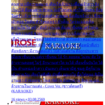
คนพ่าย บ่มีความหมาย เคียงใจเจ้าบ่าว เพื่อนเจ้าสาว ยัง
เป็นบ่ได้ คือคนพ่าย ฮักคน ไม่มีใครสน เขาไม่เห็นคน ที่อยู่
ในครัว เจ้าสาว ก็มัวแต่งตัว สวยเด่น นั่งเคียงเจ้าบ่าว ที่เขา
เฝ้าคอย ใจเต้น หัวใจของเรา ลำเค็ญ ใครจะมองเห็น
ความใน ใจ เศร้า มันร้าวระบม ต้องมาขื่นขม เศร้าตรม
ท่ามความสุขี ช่วยงานเขาแต่ง แต่เรา แล้งมาหลายปี
เมื่อไรหนอจะ โชคดี ได้มีพิธีวิวาห์ หัวใจหล้า คอยไปคอย
มา คือหน้าที่เก่า หัวใจหล้า คอยไปคอยมา คือหน้าที่เก่า
คือหยังเขา มีงานแต่งแล้ว ไปล้างแต่จาน ดั่งถูกประหาร
เมื่อเขาชื่นบาน แต่เราขื่นขม โอ้ รัก ลอยลม ไม่สม ดัง ใจ
ล้างจานคอยคู่ ไม่รู้ อีกนานเท่าใด จะได้ เลื่อนขั้นบันได ได้
เป็น ตำแหน่งเจ้าสาว มันเหงา เห็นเขามีคู่ ซมดู มีคู่ก็ม่วน
เข้าพาขวัญ เสียงโห่ตึงตึง มันซึ้ง อยู่แก่ใจ มื้อใด๋หนอ สิเป็น
งานเฮา มัวซอยเขา ใจเฮาซิด้าน มันทรมาน จับจาน เอย…
ล้างจานในงานแต่ง - Cover Ver. (ซาวด์ดนตรี)
(KARAOKE)
16 views • 03.08.2569