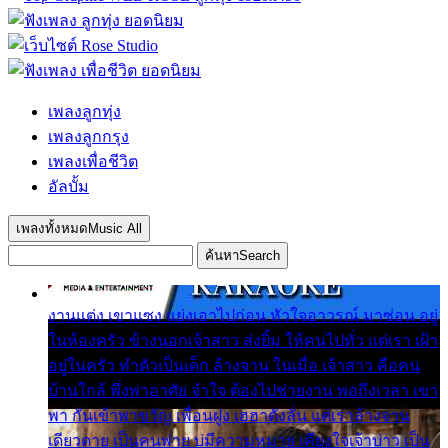
เพลงลูกทุ่ง
เพลงลูกกรุง
เพลงเพื่อชีวิต
อัลบั้ม
เพลงทั้งหมด
Music All
ค้นหา
Search
งานแต่ง เขาแซง แย่งเอาไปก่อน หัวใจอาวรณ์ มาซ่อน อยู่
ในห้องครัว ข้างนอกเจ้าสาว ส่งยิ้ม ให้คนไปทั่ว แต่เรา เฝ้า
อยู่ในครัว ทำตัวเป็นเด็ก ล้างจาน ในเมื่อ เจ้าสาว คือคน
บ้านใกล้ พึ่งพาอาศัย จำใจ ต้องไปช่วยงาน พอถึงเวลา เขา
พา กันเข้าพาขวัญ เพื่อนฝูง เฮฮาดังลั่น แต่เราล้างจาน
เดียวดาย เป็นคนพ่าย บ่มีความหมาย เคียงใจเจ้าบ่าว เป็น