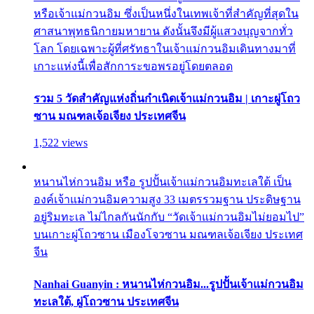
หรือเจ้าแม่กวนอิม ซึ่งเป็นหนึ่งในเทพเจ้าที่สำคัญที่สุดใน
ศาสนาพุทธนิกายมหายาน ดังนั้นจึงมีผู้แสวงบุญจากทั่ว
โลก โดยเฉพาะผู้ที่ศรัทธาในเจ้าแม่กวนอิมเดินทางมาที่
เกาะแห่งนี้เพื่อสักการะขอพรอยู่โดยตลอด
รวม 5 วัดสำคัญแห่งถิ่นกำเนิดเจ้าแม่กวนอิม | เกาะผู่โถว
ซาน มณฑลเจ้อเจียง ประเทศจีน
1,522 views
หนานไห่กวนอิม หรือ รูปปั้นเจ้าแม่กวนอิมทะเลใต้ เป็น
องค์เจ้าแม่กวนอิมความสูง 33 เมตรรวมฐาน ประดิษฐาน
อยู่ริมทะเล ไม่ไกลกันนักกับ “วัดเจ้าแม่กวนอิมไม่ยอมไป”
บนเกาะผู่โถวซาน เมืองโจวซาน มณฑลเจ้อเจียง ประเทศ
จีน
Nanhai Guanyin : หนานไห่กวนอิม...รูปปั้นเจ้าแม่กวนอิม
ทะเลใต้, ผู่โถวซาน ประเทศจีน