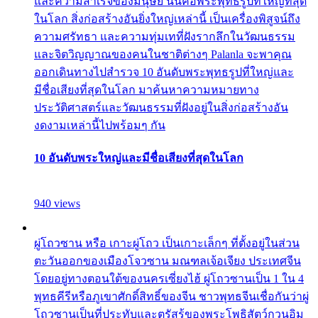
และความสำเร็จของมนุษย์ นั่นคือพระพุทธรูปที่ใหญ่ที่สุด
ในโลก สิ่งก่อสร้างอันยิ่งใหญ่เหล่านี้ เป็นเครื่องพิสูจน์ถึง
ความศรัทธา และความทุ่มเทที่ฝังรากลึกในวัฒนธรรม
และจิตวิญญาณของคนในชาติต่างๆ Palanla จะพาคุณ
ออกเดินทางไปสำรวจ 10 อันดับพระพุทธรูปที่ใหญ่และ
มีชื่อเสียงที่สุดในโลก มาค้นหาความหมายทาง
ประวัติศาสตร์และวัฒนธรรมที่ฝังอยู่ในสิ่งก่อสร้างอัน
งดงามเหล่านี้ไปพร้อมๆ กัน
10 อันดับพระใหญ่และมีชื่อเสียงที่สุดในโลก
940 views
ผู่โถวซาน หรือ เกาะผู่โถว เป็นเกาะเล็กๆ ที่ตั้งอยู่ในส่วน
ตะวันออกของเมืองโจวซาน มณฑลเจ้อเจียง ประเทศจีน
โดยอยู่ทางตอนใต้ของนครเซี่ยงไฮ้ ผู่โถวซานเป็น 1 ใน 4
พุทธคีรีหรือภูเขาศักดิ์สิทธิ์ของจีน ชาวพุทธจีนเชื่อกันว่าผู่
โถวซานเป็นที่ประทับและตรัสรู้ของพระโพธิสัตว์กวนอิม