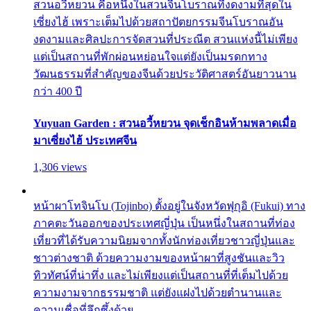
สวนอวี้หยวน คือหนึ่งในสวนจีนโบราณที่งดงามที่สุดใน
เซี่ยงไฮ้ เพราะเต็มไปด้วยสถาปัตยกรรมจีนโบราณอัน
งดงามและศิลปะการจัดสวนที่ประณีต สวนแห่งนี้ไม่เพียง
แต่เป็นสถานที่พักผ่อนหย่อนใจแต่ยังเป็นมรดกทาง
วัฒนธรรมที่สำคัญของจีนด้วยประวัติศาสตร์อันยาวนาน
กว่า 400 ปี
Yuyuan Garden : สวนอวี้หยวน จุดเช็กอินห้ามพลาดเมื่อ
มาเซี่ยงไฮ้ ประเทศจีน
1,306 views
หน้าผาโทจินโบ (Tojinbo) ตั้งอยู่ในจังหวัดฟุกุอิ (Fukui) ทาง
ภาคตะวันออกของประเทศญี่ปุ่น เป็นหนึ่งในสถานที่ท่อง
เที่ยวที่ได้รับความนิยมจากทั้งนักท่องเที่ยวชาวญี่ปุ่นและ
ชาวต่างชาติ ด้วยความงามของหน้าผาที่สูงชันและวิว
ทิวทัศน์ที่น่าทึ่ง และไม่เพียงแต่เป็นสถานที่ที่เต็มไปด้วย
ความงามจากธรรมชาติ แต่ยังแฝงไปด้วยตำนานและ
ความเชื่อที่ลึกซึ้งด้วย