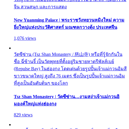
จีน สวนสนุก และการแสดง
New Yuanming Palace | พระราชวังหยวนหมิงใหม่ ความ
ยิ่งใหญ่แห่งประวัติศาสตร์ มณฑลกวางตุ้ง ประเทศจีน
1,076 views
วัดซีซ่าน (Tsz Shan Monastery / 慈山寺) หรือที่รู้จักกันใน
ชื่อ ฉี่ซ้านจี๋ เป็นวัดพุทธที่ตั้งอยู่ริมชายหาดรีพัลส์เบย์
(Repulse Bay) ในฮ่องกง โดดเด่นด้วยรูปปั้นเจ้าแม่กวนอิมสี
ขาวขนาดใหญ่ สูงถึง 76 เมตร ซึ่งเป็นรูปปั้นเจ้าแม่กวนอิม
ที่สูงเป็นอันดับต้นๆ ของโลก
Tsz Shan Monastery | วัดซีซ่าน…งามสง่าเจ้าแม่กวนอิ
มองค์ใหญ่แห่งฮ่องกง
829 views