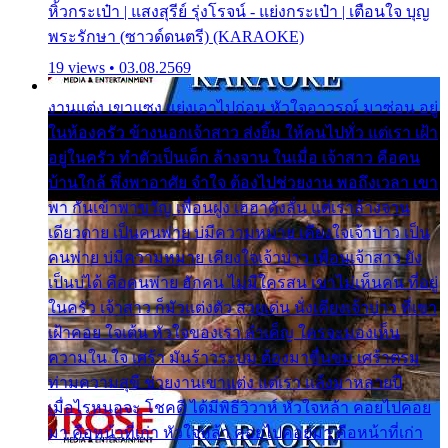
หิ้วกระเป๋า | แสงสุรีย์ รุ่งโรจน์ - แย่งกระเป๋า | เตือนใจ บุญ
พระรักษา (ซาวด์ดนตรี) (KARAOKE)
19 views • 03.08.2569
งานแต่ง เขาแซง แย่งเอาไปก่อน หัวใจอาวรณ์ มาซ่อน อยู่
ในห้องครัว ข้างนอกเจ้าสาว ส่งยิ้ม ให้คนไปทั่ว แต่เรา เฝ้า
อยู่ในครัว ทำตัวเป็นเด็ก ล้างจาน ในเมื่อ เจ้าสาว คือคน
บ้านใกล้ พึ่งพาอาศัย จำใจ ต้องไปช่วยงาน พอถึงเวลา เขา
พา กันเข้าพาขวัญ เพื่อนฝูง เฮฮาดังลั่น แต่เราล้างจาน
เดียวดาย เป็นคนพ่าย บ่มีความหมาย เคียงใจเจ้าบ่าว เป็น
คนพ่าย บ่มีความหมาย เคียงใจเจ้าบ่าว เพื่อนเจ้าสาว ยัง
เป็นบ่ได้ คือคนพ่าย ฮักคน ไม่มีใครสน เขาไม่เห็นคน ที่อยู่
ในครัว เจ้าสาว ก็มัวแต่งตัว สวยเด่น นั่งเคียงเจ้าบ่าว ที่เขา
เฝ้าคอย ใจเต้น หัวใจของเรา ลำเค็ญ ใครจะมองเห็น
ความใน ใจ เศร้า มันร้าวระบม ต้องมาขื่นขม เศร้าตรม
ท่ามความสุขี ช่วยงานเขาแต่ง แต่เรา แล้งมาหลายปี
เมื่อไรหนอจะ โชคดี ได้มีพิธีวิวาห์ หัวใจหล้า คอยไปคอย
มา คือหน้าที่เก่า หัวใจหล้า คอยไปคอยมา คือหน้าที่เก่า