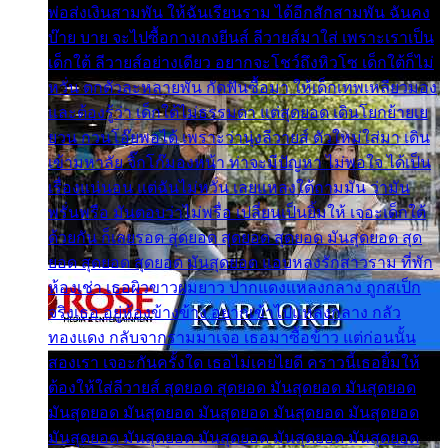
พ่อส่งเงินสามพัน ให้ฉันเรียนราม ได้อีกสักสามพัน ฉันคง
บ๊าย บาย จะไปซื้อกางเกงยีนส์ ลีวายส์มาใส่ เพราะเราเป็น
เด็กใต้ ลีวายส์อย่างเดียว อยากจะโชว์ถึงหิวโซ เด็กใต้ก็ไม่
หวั่น ตกตัวละหลายพัน กัดฟันซื้อมา ให้เด็กเทพเหลียวมอง
และต้องรู้ว่า เด็กใต้ไม่ธรรมดา แต่สุดยอด เดินโยกย้ายเย
ยวน กวนโอ๊ยพอได้ เพราะว่านุ่งลีวายส์ ตัวใหม่ใส่มา เดิน
เข้ามหาลัย จิ๊กโก๊มองหน้า ท่าจะมีปัญหา ไม่พอใจ ได้เป็น
เรื่องแน่นอน แต่ฉันไม่หวั่น เลยแหลงใต้ถามมัน ว่ามัน
พรั่นพรือ มันตอบว่าไม่พรื่อ เปลี่ยนเป็นยิ้มให้ เจอะเด็กใต้
ด้วยกัน ก็เลยรอด สุดยอด สุดยอด สุดยอด มันสุดยอด สุด
ยอด สุดยอด สุดยอด มันสุดยอด แอบหลงรักสาวราม ที่พัก
ห้องเช่า เธอผิวขาวผมยาว ปากแดงแหลงกลาง ถูกสเป็ก
จริงเธอ อยู่ห้องข้างข้าง อยากเข้าไปแหลงกลาง กลัว
ทองแดง กลับจากรามมาเจอ เธอมาซื้อข้าว แต่ก่อนนั้น
สองเรา เจอะกันครั้งใด เธอไม่เคยไยดี คราวนี้เธอยิ้มให้
ต้องให้ใส่ลีวายส์ สุดยอด สุดยอด มันสุดยอด มันสุดยอด
มันสุดยอด มันสุดยอด มันสุดยอด มันสุดยอด มันสุดยอด
มันสุดยอด มันสุดยอด มันสุดยอด มันสุดยอด มันสุดยอด