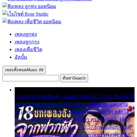
เพลงลูกทุ่ง
เพลงลูกกรุง
เพลงเพื่อชีวิต
อัลบั้ม
เพลงทั้งหมด
Music All
ค้นหา
Search
1. 00:00 สามสิบยังแจ๋ว - ยอดรัก สลักใจ 2. 02:49 รักมาห้าปี
- ศรเพชร ศรสุพรรณ 3. 05:57 รักสาวเสื้อลาย - แสงสุรีย์
รุ่งโรจน์ 4. 09:51 รักสะท้านดินสะเทือน - ยอดรัก สลักใจ 5.
12:23 มอเตอร์ไซค์ทำหล่น - ศรเพชร ศรสุพรรณ 6. 14:49
หิ้วกระเป๋า - แสงสุรีย์ รุ่งโรจน์ 7. 17:57 รักเผื่อเลือก - ยอด
รัก สลักใจ 8. 21:21 น้ำตาไอ้หนุ่ม - ศรเพชร ศรสุพรรณ 9.