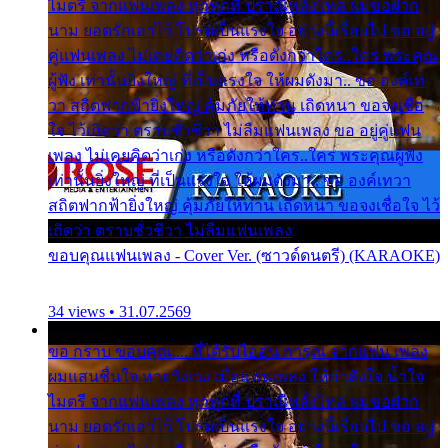
ไมตรี จากแฟนเพลง ทุกทุกที่ ปราณีหลั่งไหล ผมขอฝาก
นาม ยอดรักเอาไว้ โปรดเป็นแรงใจ อย่างนี้เรื่อยไป ขอ อยู่
คู่แฟนเพลง ไม่เคยคิดว่าเก่ง หรือดังกว่าใคร..ใคร พระคุณ
ผู้ฟัง เท่านั้นยิ่งใหญ่ ที่เป็นแรงใจ ให้ผมดังมา.. ขอ องค์เท
วา สถิตฟากฟ้ายิ่งใหญ่ คุ้มภัยให้ท่าน เถิดหนา ขอจงเชื่อ
ใจ ไว้เถิดว่า ตราบชั่วชีวา ไม่ลืมแฟนเพลง ขอ อยู่คู่แฟน
เพลง ไม่เคยคิดว่าเก่ง หรือดังกว่าใคร..ใคร พระคุณผู้ฟัง
เท่านั้นยิ่งใหญ่ ที่เป็นแรงใจ ให้ผมดังมา.. ขอ องค์เทวา
สถิตฟากฟ้ายิ่งใหญ่ คุ้มภัยให้ท่าน เถิดหนา ขอจงเชื่อใจ ไว้
เถิดว่า ตราบชั่วชีวา ไม่ลืมแฟนเพลง
ขอบคุณแฟนเพลง - Cover Ver. (ซาวด์ดนตรี) (KARAOKE)
34 views • 31.07.2569
ขอ กราบ ขอบคุณ.... ที่ได้รับไออุ่น การุณ จากแฟน เพลง
ผมแสนชื่นใจ หายวังเวง เมื่อแฟนเพลง ให้กำลังใจ น้ำใจ
ไมตรี จากแฟนเพลง ทุกทุกที่ ปราณีหลั่งไหล ผมขอฝาก
นาม ยอดรักเอาไว้ โปรดเป็นแรงใจ อย่างนี้เรื่อยไป ขอ อยู่