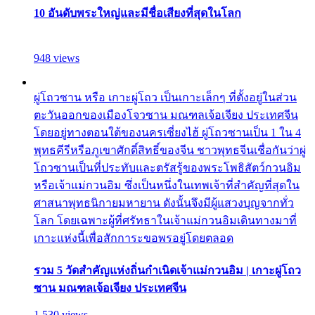
10 อันดับพระใหญ่และมีชื่อเสียงที่สุดในโลก
948 views
ผู่โถวซาน หรือ เกาะผู่โถว เป็นเกาะเล็กๆ ที่ตั้งอยู่ในส่วน
ตะวันออกของเมืองโจวซาน มณฑลเจ้อเจียง ประเทศจีน
โดยอยู่ทางตอนใต้ของนครเซี่ยงไฮ้ ผู่โถวซานเป็น 1 ใน 4
พุทธคีรีหรือภูเขาศักดิ์สิทธิ์ของจีน ชาวพุทธจีนเชื่อกันว่าผู่
โถวซานเป็นที่ประทับและตรัสรู้ของพระโพธิสัตว์กวนอิม
หรือเจ้าแม่กวนอิม ซึ่งเป็นหนึ่งในเทพเจ้าที่สำคัญที่สุดใน
ศาสนาพุทธนิกายมหายาน ดังนั้นจึงมีผู้แสวงบุญจากทั่ว
โลก โดยเฉพาะผู้ที่ศรัทธาในเจ้าแม่กวนอิมเดินทางมาที่
เกาะแห่งนี้เพื่อสักการะขอพรอยู่โดยตลอด
รวม 5 วัดสำคัญแห่งถิ่นกำเนิดเจ้าแม่กวนอิม | เกาะผู่โถว
ซาน มณฑลเจ้อเจียง ประเทศจีน
1,530 views