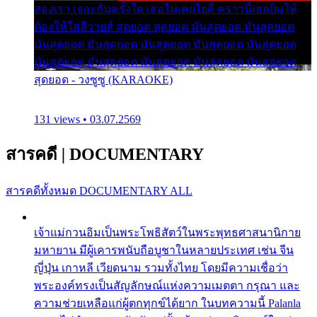
สองเรา เจอะกันครั้งใด เธอไม่เคยไยดี คราวนี้เธอยิ้มให้
ต้องให้ใส่ลีวายส์ สุดยอด สุดยอด มันสุดยอด มันสุดยอด
มันสุดยอด มันสุดยอด มันสุดยอด มันสุดยอด มันสุดยอด
มันสุดยอด มันสุดยอด มันสุดยอด มันสุดยอด มันสุดยอด
สุดยอด - วงซูซู (KARAOKE)
131 views • 03.07.2569
สารคดี
|
DOCUMENTARY
สารคดีทั้งหมด
DOCUMENTARY ALL
เจ้าแม่กวนอิมเป็นพระโพธิสัตว์ในพระพุทธศาสนานิกาย
มหายาน มีผู้เคารพนับถือบูชาในหลายประเทศ เช่น จีน
ญี่ปุ่น เกาหลี เวียดนาม รวมทั้งไทย โดยมีความเชื่อว่า
พระองค์ทรงเป็นสัญลักษณ์แห่งความเมตตา กรุณา และ
ความช่วยเหลือแก่ผู้ตกทุกข์ได้ยาก ในบทความนี้ Palanla