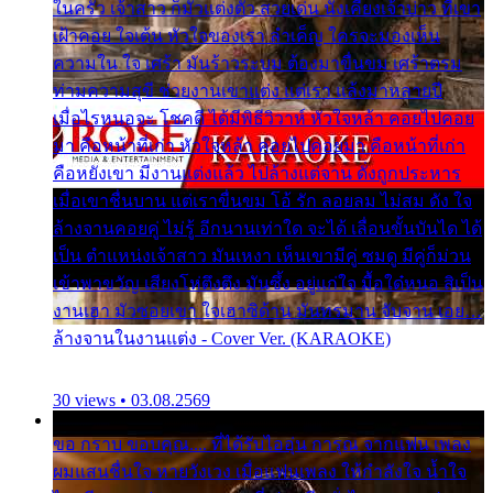
ในครัว เจ้าสาว ก็มัวแต่งตัว สวยเด่น นั่งเคียงเจ้าบ่าว ที่เขา
เฝ้าคอย ใจเต้น หัวใจของเรา ลำเค็ญ ใครจะมองเห็น
ความใน ใจ เศร้า มันร้าวระบม ต้องมาขื่นขม เศร้าตรม
ท่ามความสุขี ช่วยงานเขาแต่ง แต่เรา แล้งมาหลายปี
เมื่อไรหนอจะ โชคดี ได้มีพิธีวิวาห์ หัวใจหล้า คอยไปคอย
มา คือหน้าที่เก่า หัวใจหล้า คอยไปคอยมา คือหน้าที่เก่า
คือหยังเขา มีงานแต่งแล้ว ไปล้างแต่จาน ดั่งถูกประหาร
เมื่อเขาชื่นบาน แต่เราขื่นขม โอ้ รัก ลอยลม ไม่สม ดัง ใจ
ล้างจานคอยคู่ ไม่รู้ อีกนานเท่าใด จะได้ เลื่อนขั้นบันได ได้
เป็น ตำแหน่งเจ้าสาว มันเหงา เห็นเขามีคู่ ซมดู มีคู่ก็ม่วน
เข้าพาขวัญ เสียงโห่ตึงตึง มันซึ้ง อยู่แก่ใจ มื้อใด๋หนอ สิเป็น
งานเฮา มัวซอยเขา ใจเฮาซิด้าน มันทรมาน จับจาน เอย…
ล้างจานในงานแต่ง - Cover Ver. (KARAOKE)
30 views • 03.08.2569
ขอ กราบ ขอบคุณ.... ที่ได้รับไออุ่น การุณ จากแฟน เพลง
ผมแสนชื่นใจ หายวังเวง เมื่อแฟนเพลง ให้กำลังใจ น้ำใจ