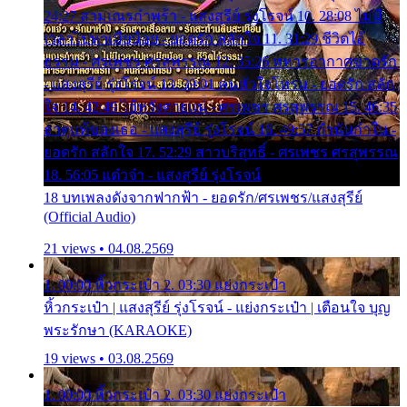
24:27 สามเณรกำพร้า - แสงสุรีย์ รุ่งโรจน์ 10. 28:08 ไม่มี
เวลาไปหาเมียน้อย - ยอดรัก สลักใจ 11. 31:29 ชีวิตไอ้
ธรรม - ศรเพชร ศรสุพรรณ 12. 35:26 ทหารอากาศขาดรัก
- แสงสุรีย์ รุ่งโรจน์ 13. 39:01 คนหัวใจโทรม - ยอดรัก สลัก
ใจ 14. 42:49 ไอ้หวังตายแน่ - ศรเพชร ศรสุพรรณ 15. 46:35
ธาตุแท้ของเธอ - แสงสุรีย์ รุ่งโรจน์ 16. 49:57 กำนันกำใน -
ยอดรัก สลักใจ 17. 52:29 สาวบริสุทธิ์ - ศรเพชร ศรสุพรรณ
18. 56:05 แต๋วจ๋า - แสงสุรีย์ รุ่งโรจน์
18 บทเพลงดังจากฟากฟ้า - ยอดรัก/ศรเพชร/แสงสุรีย์
(Official Audio)
21 views • 04.08.2569
1. 00:00 หิ้วกระเป๋า 2. 03:30 แย่งกระเป๋า
หิ้วกระเป๋า | แสงสุรีย์ รุ่งโรจน์ - แย่งกระเป๋า | เตือนใจ บุญ
พระรักษา (KARAOKE)
19 views • 03.08.2569
1. 00:00 หิ้วกระเป๋า 2. 03:30 แย่งกระเป๋า