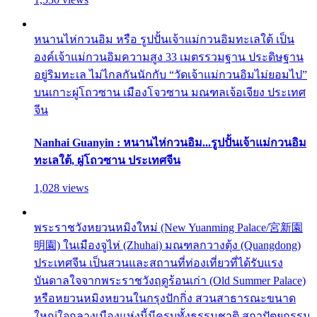
หนานไห่กวนอิม หรือ รูปปั้นเจ้าแม่กวนอิมทะเลใต้ เป็น
องค์เจ้าแม่กวนอิมความสูง 33 เมตรรวมฐาน ประดิษฐาน
อยู่ริมทะเล ไม่ไกลกันนักกับ “วัดเจ้าแม่กวนอิมไม่ยอมไป”
บนเกาะผู่โถวซาน เมืองโจวซาน มณฑลเจ้อเจียง ประเทศ
จีน
Nanhai Guanyin : หนานไห่กวนอิม...รูปปั้นเจ้าแม่กวนอิม
ทะเลใต้, ผู่โถวซาน ประเทศจีน
1,028 views
พระราชวังหยวนหมิงใหม่ (New Yuanming Palace/宮新園
明園) ในเมืองจูไห่ (Zhuhai) มณฑลกวางตุ้ง (Quangdong)
ประเทศจีน เป็นสวนและสถานที่ท่องเที่ยวที่ได้รับแรง
บันดาลใจจากพระราชวังฤดูร้อนเก่า (Old Summer Palace)
หรือหยวนหมิงหยวนในกรุงปักกิ่ง สวนสาธารณะขนาด
ใหญ่ใจกลางเมืองแห่งนี้มีครบทั้งธรรมชาติ สถาปัตยกรรม