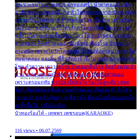
ออเซาะจนใจเบา สงสาร บัวทองเศร้า น้ำตาคลอเบ้า เฝ้า
อาลัย หนุ่มรูปหล่อหนีไกล หัวใจบัวทองระรวย บัวทองโศก
เพราะเป็นโรครักจาง ชีวิตเคว้งคว้าง เมื่อรักห่างร้างไกล
แม่ก็บอก พ่อก็สั่งจะรักใครสักครั้ง อย่าไปหวังความรวย
พลั้งไปใครจะช่วย ซื้อเปลมาไกว ให้ลูกบัวทอง เวรกรรม
ตามสนอง จึงเศร้าหมอง กลีบบัวทองต้องโรย บัวทองไม่
ตระหนัก เพราะไม่รักโคลนตม บัวทองท้องกลม เพราะลืม
ตมน้ำคลอง หลงลิ้น ที่สิ้นสัตย์ เจ้าจึงไม่ระมัด หลงกลิ่นลิ้น
โชย คำหวาน เขาวาดโรย บัวทองกลีบโรย ต้องร้อนรุม บัว
มาบานก่อนตูม ดุจไฟสุมร้อนรุมอุรา บัวทองผ่ายผอม
เพราะตรอมฤทัย ข้าวปลาไม่สนใจ ร้องไห้ลูกเดียว หยุด
โศก เสียเถิดทอง พักความเศร้าหมอง เถิดทองจ๋า ถึงใคร
เขาจะว่า ลูกเจ้าเกิดมา จะชื่อว่าไง พี่ขอเป็นเพื่อนปลอบใจ
จะตั้งชื่อให้ ว่าไอ้บังเอิญ
บัวทองร้องไห้ - เทพพร เพชรอุบล(KARAOKE)
116 views • 06.07.2569