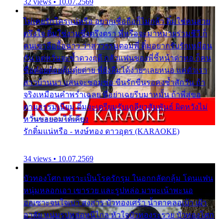
32 views • 10.07.2569
ไม่เคยรักใครแน่หรือ อยากเชื่อถือก็ไม่กล้า ติ๋มใช่คนสวย
ตรึงใจ ติ๋มใช่งามซึ้งตรึงตรา พี่หรือจะมาหมายร่วมชีวี ก็
คนเขาลืออื้อฉาว ว่าสาวๆรุมตอมพี่ ติ๋มอยากรับรักเหมือน
กัน แต่หวั่นจะช้ำดวงฤดี กลัวแฟนของพี่ชี้หน้าด่าทอ ก็คน
ชื่อต๋อยต้อยตุ้มตุ๋ยต่าย พี่ยังลืมได้ง่ายๆเลยหนอ แค่ตัวเรา
สาวบ้านนา แสนจะซอมซ่อ ขืนรักขืนรอคงช้ำสักวัน ถ้า
จริงเหมือนคำพร่ำเฉลย พี่อย่าเฉยรีบมาหมั้น ถ้าพี่สู่ขอ
ตามธรรมเนียม ติ๋มจะเตรียมรับเกลียวสัมพันธ์ ผิดหวังไม่
หวั่นขอยอมได้เคียง
รักติ๋มแน่หรือ - หงษ์ทอง ดาวอุดร (KARAOKE)
34 views • 10.07.2569
บัวทองโศก เพราะเป็นโรครักรุม ในอกกลัดกลุ้ม โดนแฟน
หนุ่มหลอกเอา เขารวย และรูปหล่อ มาพะเน้าพะนอ
ออเซาะจนใจเบา สงสาร บัวทองเศร้า น้ำตาคลอเบ้า เฝ้า
อาลัย หนุ่มรูปหล่อหนีไกล หัวใจบัวทองระรวย บัวทองโศก