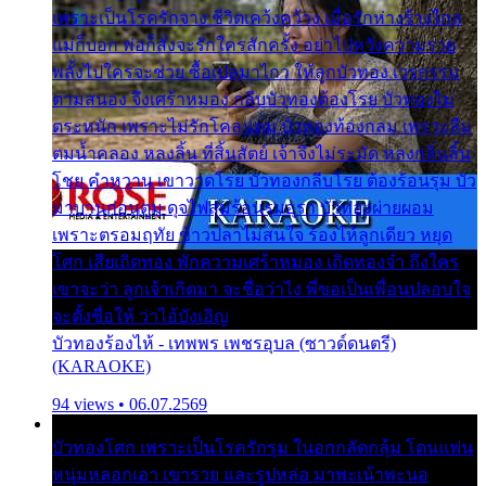
เพราะเป็นโรครักจาง ชีวิตเคว้งคว้าง เมื่อรักห่างร้างไกล
แม่ก็บอก พ่อก็สั่งจะรักใครสักครั้ง อย่าไปหวังความรวย
พลั้งไปใครจะช่วย ซื้อเปลมาไกว ให้ลูกบัวทอง เวรกรรม
ตามสนอง จึงเศร้าหมอง กลีบบัวทองต้องโรย บัวทองไม่
ตระหนัก เพราะไม่รักโคลนตม บัวทองท้องกลม เพราะลืม
ตมน้ำคลอง หลงลิ้น ที่สิ้นสัตย์ เจ้าจึงไม่ระมัด หลงกลิ่นลิ้น
โชย คำหวาน เขาวาดโรย บัวทองกลีบโรย ต้องร้อนรุม บัว
มาบานก่อนตูม ดุจไฟสุมร้อนรุมอุรา บัวทองผ่ายผอม
เพราะตรอมฤทัย ข้าวปลาไม่สนใจ ร้องไห้ลูกเดียว หยุด
โศก เสียเถิดทอง พักความเศร้าหมอง เถิดทองจ๋า ถึงใคร
เขาจะว่า ลูกเจ้าเกิดมา จะชื่อว่าไง พี่ขอเป็นเพื่อนปลอบใจ
จะตั้งชื่อให้ ว่าไอ้บังเอิญ
บัวทองร้องไห้ - เทพพร เพชรอุบล (ซาวด์ดนตรี)
(KARAOKE)
94 views • 06.07.2569
บัวทองโศก เพราะเป็นโรครักรุม ในอกกลัดกลุ้ม โดนแฟน
หนุ่มหลอกเอา เขารวย และรูปหล่อ มาพะเน้าพะนอ