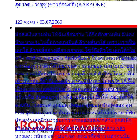
สุดยอด - วงซูซู (ซาวด์ดนตรี) (KARAOKE)
123 views • 03.07.2569
พ่อส่งเงินสามพัน ให้ฉันเรียนราม ได้อีกสักสามพัน ฉันคง
บ๊าย บาย จะไปซื้อกางเกงยีนส์ ลีวายส์มาใส่ เพราะเราเป็น
เด็กใต้ ลีวายส์อย่างเดียว อยากจะโชว์ถึงหิวโซ เด็กใต้ก็ไม่
หวั่น ตกตัวละหลายพัน กัดฟันซื้อมา ให้เด็กเทพเหลียวมอง
และต้องรู้ว่า เด็กใต้ไม่ธรรมดา แต่สุดยอด เดินโยกย้ายเย
ยวน กวนโอ๊ยพอได้ เพราะว่านุ่งลีวายส์ ตัวใหม่ใส่มา เดิน
เข้ามหาลัย จิ๊กโก๊มองหน้า ท่าจะมีปัญหา ไม่พอใจ ได้เป็น
เรื่องแน่นอน แต่ฉันไม่หวั่น เลยแหลงใต้ถามมัน ว่ามัน
พรั่นพรือ มันตอบว่าไม่พรื่อ เปลี่ยนเป็นยิ้มให้ เจอะเด็กใต้
ด้วยกัน ก็เลยรอด สุดยอด สุดยอด สุดยอด มันสุดยอด สุด
ยอด สุดยอด สุดยอด มันสุดยอด แอบหลงรักสาวราม ที่พัก
ห้องเช่า เธอผิวขาวผมยาว ปากแดงแหลงกลาง ถูกสเป็ก
จริงเธอ อยู่ห้องข้างข้าง อยากเข้าไปแหลงกลาง กลัว
ทองแดง กลับจากรามมาเจอ เธอมาซื้อข้าว แต่ก่อนนั้น