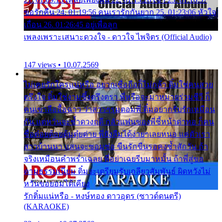
ขอรักคืน 24. 01:19:56 คนเรารักกันยาก 25. 01:23:06 หัวใจ
เถื่อน 26. 01:26:45 อยู่เพื่อลูก
เพลงเพราะเสนาะดวงใจ - ดาวใจ ไพจิตร (Official Audio)
147 views • 10.07.2569
ไม่เคยรักใครแน่หรือ อยากเชื่อถือก็ไม่กล้า ติ๋มใช่คนสวย
ตรึงใจ ติ๋มใช่งามซึ้งตรึงตรา พี่หรือจะมาหมายร่วมชีวี ก็
คนเขาลืออื้อฉาว ว่าสาวๆรุมตอมพี่ ติ๋มอยากรับรักเหมือน
กัน แต่หวั่นจะช้ำดวงฤดี กลัวแฟนของพี่ชี้หน้าด่าทอ ก็คน
ชื่อต๋อยต้อยตุ้มตุ๋ยต่าย พี่ยังลืมได้ง่ายๆเลยหนอ แค่ตัวเรา
สาวบ้านนา แสนจะซอมซ่อ ขืนรักขืนรอคงช้ำสักวัน ถ้า
จริงเหมือนคำพร่ำเฉลย พี่อย่าเฉยรีบมาหมั้น ถ้าพี่สู่ขอ
ตามธรรมเนียม ติ๋มจะเตรียมรับเกลียวสัมพันธ์ ผิดหวังไม่
หวั่นขอยอมได้เคียง
รักติ๋มแน่หรือ - หงษ์ทอง ดาวอุดร (ซาวด์ดนตรี)
(KARAOKE)