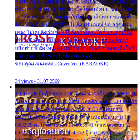
คู่แฟนเพลง ไม่เคยคิดว่าเก่ง หรือดังกว่าใคร..ใคร พระคุณ
ผู้ฟัง เท่านั้นยิ่งใหญ่ ที่เป็นแรงใจ ให้ผมดังมา.. ขอ องค์เท
วา สถิตฟากฟ้ายิ่งใหญ่ คุ้มภัยให้ท่าน เถิดหนา ขอจงเชื่อ
ใจ ไว้เถิดว่า ตราบชั่วชีวา ไม่ลืมแฟนเพลง ขอ อยู่คู่แฟน
เพลง ไม่เคยคิดว่าเก่ง หรือดังกว่าใคร..ใคร พระคุณผู้ฟัง
เท่านั้นยิ่งใหญ่ ที่เป็นแรงใจ ให้ผมดังมา.. ขอ องค์เทวา
สถิตฟากฟ้ายิ่งใหญ่ คุ้มภัยให้ท่าน เถิดหนา ขอจงเชื่อใจ ไว้
เถิดว่า ตราบชั่วชีวา ไม่ลืมแฟนเพลง
ขอบคุณแฟนเพลง - Cover Ver. (KARAOKE)
34 views • 31.07.2569
1. 00:00:00 ยินดีรับเดน 2. 00:03:44 น้ำตาอีสาน 3. 00:07:51
กิ่งทองใบหยก 4. 00:10:35 น้ำนิ่งไหลลึก 5. 00:13:49 ลานรัก
ลานเท 6. 00:17:06 จำใจจาก 7. 00:20:53 คืนฝนตก 8.
00:25:16 น้ำลงเดือนยี่ 9. 00:28:47 โสนน้อยเรือนงาม 10.
00:32:29 ตอไม้ที่ตายแล้ว 11. 00:35:41 น้ำกรดแช่เย็น 12.
00:39:08 อยากฟังซ้ำ 13. 00:42:32 รู้ว่าเขาหลอก 14.