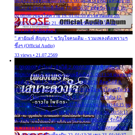
00:45:25 รอหน่อยน้องติ๋ม 15. 00:48:56 เรือล่มในหนอง 16.
00:51:43 บัตรเชิญสีเลือด 17. 00:56:07 อดีตรักโรงทอ 18.
01:00:00 เขมรไล่ควาย 19. 01:02:55 สาวสวนแตง 20.
01:05:51 แอบมอง 21. 01:09:27 พบรักปากน้ำโพ 22.
01:13:06 สายัณห์เมา
" สายัณห์ สัญญา " ขวัญใจคนเดิม - รวมเพลงดังเพราะๆ
ซึ้งๆ (Official Audio)
33 views • 21.07.2569
1. 00:00:00 ทำไมทำฉันได้ 2. 00:03:20 นางฟ้าสลัม 3.
00:06:50 คน 4. 00:10:36 บุญเหลือเกิน 5. 00:13:58 ฝนหยาด
สุดท้าย 6. 00:17:30 ยาใจยาจก 7. 00:20:30 คิดดูให้ดี 8.
00:24:21 ลบรอยแผลรัก 9. 00:27:35 เหมือนใจโดนกรีด 10.
00:30:54 ขบวนการเปาเปียว 11. 00:34:05 คำรำพัน 12.
00:37:20 ปาหนัน 13. 00:40:37 ใจเจ้ากรรม 14. 00:44:15 จูบ
ฉันแล้วจงตายเสีย 15. 00:47:24 ขอสูมาเต๊อะ 16. 00:51:11
คนใจมาร 17. 00:54:50 คืนทรมาน 18. 00:58:25 รักนี้สีดำ
19. 01:01:44 ส่วนเกิน 20. 01:05:42 หยาดน้ำฝนหยดน้ำตา
21. 01:09:13 เหลือเพียงฝัน 22. 01:13:26 เขา 23. 01:16:37