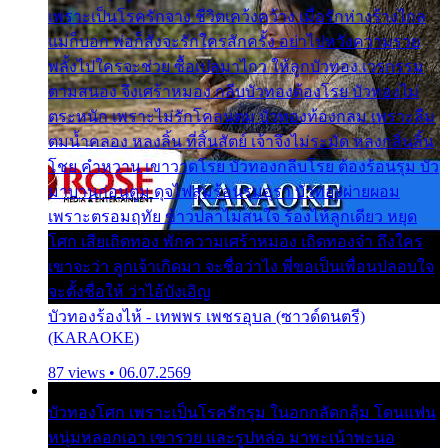
เพราะเป็นโรครักจาง ชีวิตเคว้งคว้าง เมื่อรักห่างร้างไกล
แม่ก็บอก พ่อก็สั่งจะรักใครสักครั้ง อย่าไปหวังความรวย
พลั้งไปใครจะช่วย ซื้อเปลมาไกว ให้ลูกบัวทอง เวรกรรม
ตามสนอง จึงเศร้าหมอง กลีบบัวทองต้องโรย บัวทองไม่
ตระหนัก เพราะไม่รักโคลนตม บัวทองท้องกลม เพราะลืม
ตมน้ำคลอง หลงลิ้น ที่สิ้นสัตย์ เจ้าจึงไม่ระมัด หลงกลิ่นลิ้น
โชย คำหวาน เขาวาดโรย บัวทองกลีบโรย ต้องร้อนรุม บัว
มาบานก่อนตูม ดุจไฟสุมร้อนรุมอุรา บัวทองผ่ายผอม
เพราะตรอมฤทัย ข้าวปลาไม่สนใจ ร้องไห้ลูกเดียว หยุด
โศก เสียเถิดทอง พักความเศร้าหมอง เถิดทองจ๋า ถึงใคร
เขาจะว่า ลูกเจ้าเกิดมา จะชื่อว่าไง พี่ขอเป็นเพื่อนปลอบใจ
จะตั้งชื่อให้ ว่าไอ้บังเอิญ
บัวทองร้องไห้ - เทพพร เพชรอุบล (ซาวด์ดนตรี)
(KARAOKE)
87 views • 06.07.2569
บัวทองโศก เพราะเป็นโรครักรุม ในอกกลัดกลุ้ม โดนแฟน
หนุ่มหลอกเอา เขารวย และรูปหล่อ มาพะเน้าพะนอ