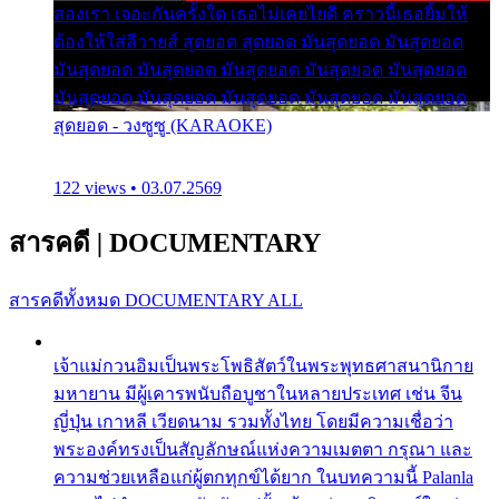
สองเรา เจอะกันครั้งใด เธอไม่เคยไยดี คราวนี้เธอยิ้มให้
ต้องให้ใส่ลีวายส์ สุดยอด สุดยอด มันสุดยอด มันสุดยอด
มันสุดยอด มันสุดยอด มันสุดยอด มันสุดยอด มันสุดยอด
มันสุดยอด มันสุดยอด มันสุดยอด มันสุดยอด มันสุดยอด
สุดยอด - วงซูซู (KARAOKE)
122 views • 03.07.2569
สารคดี
|
DOCUMENTARY
สารคดีทั้งหมด
DOCUMENTARY ALL
เจ้าแม่กวนอิมเป็นพระโพธิสัตว์ในพระพุทธศาสนานิกาย
มหายาน มีผู้เคารพนับถือบูชาในหลายประเทศ เช่น จีน
ญี่ปุ่น เกาหลี เวียดนาม รวมทั้งไทย โดยมีความเชื่อว่า
พระองค์ทรงเป็นสัญลักษณ์แห่งความเมตตา กรุณา และ
ความช่วยเหลือแก่ผู้ตกทุกข์ได้ยาก ในบทความนี้ Palanla