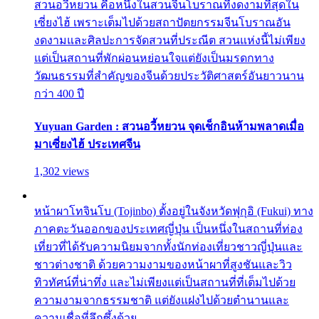
สวนอวี้หยวน คือหนึ่งในสวนจีนโบราณที่งดงามที่สุดใน
เซี่ยงไฮ้ เพราะเต็มไปด้วยสถาปัตยกรรมจีนโบราณอัน
งดงามและศิลปะการจัดสวนที่ประณีต สวนแห่งนี้ไม่เพียง
แต่เป็นสถานที่พักผ่อนหย่อนใจแต่ยังเป็นมรดกทาง
วัฒนธรรมที่สำคัญของจีนด้วยประวัติศาสตร์อันยาวนาน
กว่า 400 ปี
Yuyuan Garden : สวนอวี้หยวน จุดเช็กอินห้ามพลาดเมื่อ
มาเซี่ยงไฮ้ ประเทศจีน
1,302 views
หน้าผาโทจินโบ (Tojinbo) ตั้งอยู่ในจังหวัดฟุกุอิ (Fukui) ทาง
ภาคตะวันออกของประเทศญี่ปุ่น เป็นหนึ่งในสถานที่ท่อง
เที่ยวที่ได้รับความนิยมจากทั้งนักท่องเที่ยวชาวญี่ปุ่นและ
ชาวต่างชาติ ด้วยความงามของหน้าผาที่สูงชันและวิว
ทิวทัศน์ที่น่าทึ่ง และไม่เพียงแต่เป็นสถานที่ที่เต็มไปด้วย
ความงามจากธรรมชาติ แต่ยังแฝงไปด้วยตำนานและ
ความเชื่อที่ลึกซึ้งด้วย