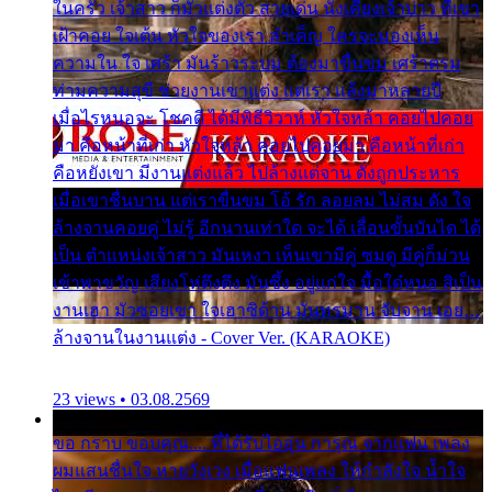
ในครัว เจ้าสาว ก็มัวแต่งตัว สวยเด่น นั่งเคียงเจ้าบ่าว ที่เขา
เฝ้าคอย ใจเต้น หัวใจของเรา ลำเค็ญ ใครจะมองเห็น
ความใน ใจ เศร้า มันร้าวระบม ต้องมาขื่นขม เศร้าตรม
ท่ามความสุขี ช่วยงานเขาแต่ง แต่เรา แล้งมาหลายปี
เมื่อไรหนอจะ โชคดี ได้มีพิธีวิวาห์ หัวใจหล้า คอยไปคอย
มา คือหน้าที่เก่า หัวใจหล้า คอยไปคอยมา คือหน้าที่เก่า
คือหยังเขา มีงานแต่งแล้ว ไปล้างแต่จาน ดั่งถูกประหาร
เมื่อเขาชื่นบาน แต่เราขื่นขม โอ้ รัก ลอยลม ไม่สม ดัง ใจ
ล้างจานคอยคู่ ไม่รู้ อีกนานเท่าใด จะได้ เลื่อนขั้นบันได ได้
เป็น ตำแหน่งเจ้าสาว มันเหงา เห็นเขามีคู่ ซมดู มีคู่ก็ม่วน
เข้าพาขวัญ เสียงโห่ตึงตึง มันซึ้ง อยู่แก่ใจ มื้อใด๋หนอ สิเป็น
งานเฮา มัวซอยเขา ใจเฮาซิด้าน มันทรมาน จับจาน เอย…
ล้างจานในงานแต่ง - Cover Ver. (KARAOKE)
23 views • 03.08.2569
ขอ กราบ ขอบคุณ.... ที่ได้รับไออุ่น การุณ จากแฟน เพลง
ผมแสนชื่นใจ หายวังเวง เมื่อแฟนเพลง ให้กำลังใจ น้ำใจ