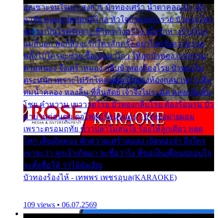
ออเซาะจนใจเบา สงสาร บัวทองเศร้า น้ำตาคลอเบ้า เฝ้า
อาลัย หนุ่มรูปหล่อหนีไกล หัวใจบัวทองระรวย บัวทองโศก
เพราะเป็นโรครักจาง ชีวิตเคว้งคว้าง เมื่อรักห่างร้างไกล
แม่ก็บอก พ่อก็สั่งจะรักใครสักครั้ง อย่าไปหวังความรวย
พลั้งไปใครจะช่วย ซื้อเปลมาไกว ให้ลูกบัวทอง เวรกรรม
ตามสนอง จึงเศร้าหมอง กลีบบัวทองต้องโรย บัวทองไม่
ตระหนัก เพราะไม่รักโคลนตม บัวทองท้องกลม เพราะลืม
ตมน้ำคลอง หลงลิ้น ที่สิ้นสัตย์ เจ้าจึงไม่ระมัด หลงกลิ่นลิ้น
โชย คำหวาน เขาวาดโรย บัวทองกลีบโรย ต้องร้อนรุม บัว
มาบานก่อนตูม ดุจไฟสุมร้อนรุมอุรา บัวทองผ่ายผอม
เพราะตรอมฤทัย ข้าวปลาไม่สนใจ ร้องไห้ลูกเดียว หยุด
โศก เสียเถิดทอง พักความเศร้าหมอง เถิดทองจ๋า ถึงใคร
เขาจะว่า ลูกเจ้าเกิดมา จะชื่อว่าไง พี่ขอเป็นเพื่อนปลอบใจ
จะตั้งชื่อให้ ว่าไอ้บังเอิญ
บัวทองร้องไห้ - เทพพร เพชรอุบล(KARAOKE)
109 views • 06.07.2569