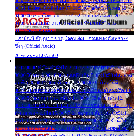
00:45:25 รอหน่อยน้องติ๋ม 15. 00:48:56 เรือล่มในหนอง 16.
00:51:43 บัตรเชิญสีเลือด 17. 00:56:07 อดีตรักโรงทอ 18.
01:00:00 เขมรไล่ควาย 19. 01:02:55 สาวสวนแตง 20.
01:05:51 แอบมอง 21. 01:09:27 พบรักปากน้ำโพ 22.
01:13:06 สายัณห์เมา
" สายัณห์ สัญญา " ขวัญใจคนเดิม - รวมเพลงดังเพราะๆ
ซึ้งๆ (Official Audio)
26 views • 21.07.2569
1. 00:00:00 ทำไมทำฉันได้ 2. 00:03:20 นางฟ้าสลัม 3.
00:06:50 คน 4. 00:10:36 บุญเหลือเกิน 5. 00:13:58 ฝนหยาด
สุดท้าย 6. 00:17:30 ยาใจยาจก 7. 00:20:30 คิดดูให้ดี 8.
00:24:21 ลบรอยแผลรัก 9. 00:27:35 เหมือนใจโดนกรีด 10.
00:30:54 ขบวนการเปาเปียว 11. 00:34:05 คำรำพัน 12.
00:37:20 ปาหนัน 13. 00:40:37 ใจเจ้ากรรม 14. 00:44:15 จูบ
ฉันแล้วจงตายเสีย 15. 00:47:24 ขอสูมาเต๊อะ 16. 00:51:11
คนใจมาร 17. 00:54:50 คืนทรมาน 18. 00:58:25 รักนี้สีดำ
19. 01:01:44 ส่วนเกิน 20. 01:05:42 หยาดน้ำฝนหยดน้ำตา
21. 01:09:13 เหลือเพียงฝัน 22. 01:13:26 เขา 23. 01:16:37