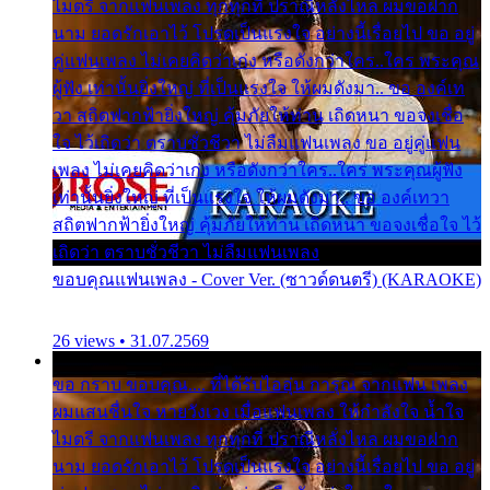
ไมตรี จากแฟนเพลง ทุกทุกที่ ปราณีหลั่งไหล ผมขอฝาก
นาม ยอดรักเอาไว้ โปรดเป็นแรงใจ อย่างนี้เรื่อยไป ขอ อยู่
คู่แฟนเพลง ไม่เคยคิดว่าเก่ง หรือดังกว่าใคร..ใคร พระคุณ
ผู้ฟัง เท่านั้นยิ่งใหญ่ ที่เป็นแรงใจ ให้ผมดังมา.. ขอ องค์เท
วา สถิตฟากฟ้ายิ่งใหญ่ คุ้มภัยให้ท่าน เถิดหนา ขอจงเชื่อ
ใจ ไว้เถิดว่า ตราบชั่วชีวา ไม่ลืมแฟนเพลง ขอ อยู่คู่แฟน
เพลง ไม่เคยคิดว่าเก่ง หรือดังกว่าใคร..ใคร พระคุณผู้ฟัง
เท่านั้นยิ่งใหญ่ ที่เป็นแรงใจ ให้ผมดังมา.. ขอ องค์เทวา
สถิตฟากฟ้ายิ่งใหญ่ คุ้มภัยให้ท่าน เถิดหนา ขอจงเชื่อใจ ไว้
เถิดว่า ตราบชั่วชีวา ไม่ลืมแฟนเพลง
ขอบคุณแฟนเพลง - Cover Ver. (ซาวด์ดนตรี) (KARAOKE)
26 views • 31.07.2569
ขอ กราบ ขอบคุณ.... ที่ได้รับไออุ่น การุณ จากแฟน เพลง
ผมแสนชื่นใจ หายวังเวง เมื่อแฟนเพลง ให้กำลังใจ น้ำใจ
ไมตรี จากแฟนเพลง ทุกทุกที่ ปราณีหลั่งไหล ผมขอฝาก
นาม ยอดรักเอาไว้ โปรดเป็นแรงใจ อย่างนี้เรื่อยไป ขอ อยู่