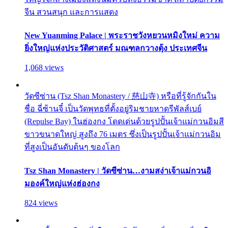
จีน สวนสนุก และการแสดง
New Yuanming Palace | พระราชวังหยวนหมิงใหม่ ความ
ยิ่งใหญ่แห่งประวัติศาสตร์ มณฑลกวางตุ้ง ประเทศจีน
1,068 views
วัดซีซ่าน (Tsz Shan Monastery / 慈山寺) หรือที่รู้จักกันใน
ชื่อ ฉี่ซ้านจี๋ เป็นวัดพุทธที่ตั้งอยู่ริมชายหาดรีพัลส์เบย์
(Repulse Bay) ในฮ่องกง โดดเด่นด้วยรูปปั้นเจ้าแม่กวนอิมสี
ขาวขนาดใหญ่ สูงถึง 76 เมตร ซึ่งเป็นรูปปั้นเจ้าแม่กวนอิม
ที่สูงเป็นอันดับต้นๆ ของโลก
Tsz Shan Monastery | วัดซีซ่าน…งามสง่าเจ้าแม่กวนอิ
มองค์ใหญ่แห่งฮ่องกง
824 views