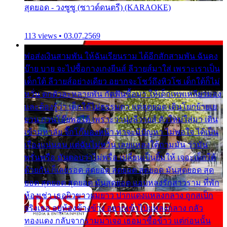
สุดยอด - วงซูซู (ซาวด์ดนตรี) (KARAOKE)
113 views • 03.07.2569
พ่อส่งเงินสามพัน ให้ฉันเรียนราม ได้อีกสักสามพัน ฉันคง
บ๊าย บาย จะไปซื้อกางเกงยีนส์ ลีวายส์มาใส่ เพราะเราเป็น
เด็กใต้ ลีวายส์อย่างเดียว อยากจะโชว์ถึงหิวโซ เด็กใต้ก็ไม่
หวั่น ตกตัวละหลายพัน กัดฟันซื้อมา ให้เด็กเทพเหลียวมอง
และต้องรู้ว่า เด็กใต้ไม่ธรรมดา แต่สุดยอด เดินโยกย้ายเย
ยวน กวนโอ๊ยพอได้ เพราะว่านุ่งลีวายส์ ตัวใหม่ใส่มา เดิน
เข้ามหาลัย จิ๊กโก๊มองหน้า ท่าจะมีปัญหา ไม่พอใจ ได้เป็น
เรื่องแน่นอน แต่ฉันไม่หวั่น เลยแหลงใต้ถามมัน ว่ามัน
พรั่นพรือ มันตอบว่าไม่พรื่อ เปลี่ยนเป็นยิ้มให้ เจอะเด็กใต้
ด้วยกัน ก็เลยรอด สุดยอด สุดยอด สุดยอด มันสุดยอด สุด
ยอด สุดยอด สุดยอด มันสุดยอด แอบหลงรักสาวราม ที่พัก
ห้องเช่า เธอผิวขาวผมยาว ปากแดงแหลงกลาง ถูกสเป็ก
จริงเธอ อยู่ห้องข้างข้าง อยากเข้าไปแหลงกลาง กลัว
ทองแดง กลับจากรามมาเจอ เธอมาซื้อข้าว แต่ก่อนนั้น