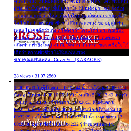
คู่แฟนเพลง ไม่เคยคิดว่าเก่ง หรือดังกว่าใคร..ใคร พระคุณ
ผู้ฟัง เท่านั้นยิ่งใหญ่ ที่เป็นแรงใจ ให้ผมดังมา.. ขอ องค์เท
วา สถิตฟากฟ้ายิ่งใหญ่ คุ้มภัยให้ท่าน เถิดหนา ขอจงเชื่อ
ใจ ไว้เถิดว่า ตราบชั่วชีวา ไม่ลืมแฟนเพลง ขอ อยู่คู่แฟน
เพลง ไม่เคยคิดว่าเก่ง หรือดังกว่าใคร..ใคร พระคุณผู้ฟัง
เท่านั้นยิ่งใหญ่ ที่เป็นแรงใจ ให้ผมดังมา.. ขอ องค์เทวา
สถิตฟากฟ้ายิ่งใหญ่ คุ้มภัยให้ท่าน เถิดหนา ขอจงเชื่อใจ ไว้
เถิดว่า ตราบชั่วชีวา ไม่ลืมแฟนเพลง
ขอบคุณแฟนเพลง - Cover Ver. (KARAOKE)
28 views • 31.07.2569
1. 00:00:00 ยินดีรับเดน 2. 00:03:44 น้ำตาอีสาน 3. 00:07:51
กิ่งทองใบหยก 4. 00:10:35 น้ำนิ่งไหลลึก 5. 00:13:49 ลานรัก
ลานเท 6. 00:17:06 จำใจจาก 7. 00:20:53 คืนฝนตก 8.
00:25:16 น้ำลงเดือนยี่ 9. 00:28:47 โสนน้อยเรือนงาม 10.
00:32:29 ตอไม้ที่ตายแล้ว 11. 00:35:41 น้ำกรดแช่เย็น 12.
00:39:08 อยากฟังซ้ำ 13. 00:42:32 รู้ว่าเขาหลอก 14.