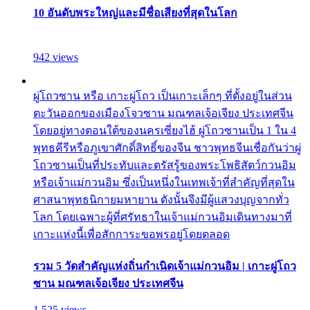
10 อันดับพระใหญ่และมีชื่อเสียงที่สุดในโลก
942 views
ผู่โถวซาน หรือ เกาะผู่โถว เป็นเกาะเล็กๆ ที่ตั้งอยู่ในส่วน
ตะวันออกของเมืองโจวซาน มณฑลเจ้อเจียง ประเทศจีน
โดยอยู่ทางตอนใต้ของนครเซี่ยงไฮ้ ผู่โถวซานเป็น 1 ใน 4
พุทธคีรีหรือภูเขาศักดิ์สิทธิ์ของจีน ชาวพุทธจีนเชื่อกันว่าผู่
โถวซานเป็นที่ประทับและตรัสรู้ของพระโพธิสัตว์กวนอิม
หรือเจ้าแม่กวนอิม ซึ่งเป็นหนึ่งในเทพเจ้าที่สำคัญที่สุดใน
ศาสนาพุทธนิกายมหายาน ดังนั้นจึงมีผู้แสวงบุญจากทั่ว
โลก โดยเฉพาะผู้ที่ศรัทธาในเจ้าแม่กวนอิมเดินทางมาที่
เกาะแห่งนี้เพื่อสักการะขอพรอยู่โดยตลอด
รวม 5 วัดสำคัญแห่งถิ่นกำเนิดเจ้าแม่กวนอิม | เกาะผู่โถว
ซาน มณฑลเจ้อเจียง ประเทศจีน
1,525 views