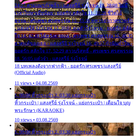
24:27 สามเณรกำพร้า - แสงสุรีย์ รุ่งโรจน์ 10. 28:08 ไม่มี
เวลาไปหาเมียน้อย - ยอดรัก สลักใจ 11. 31:29 ชีวิตไอ้
ธรรม - ศรเพชร ศรสุพรรณ 12. 35:26 ทหารอากาศขาดรัก
- แสงสุรีย์ รุ่งโรจน์ 13. 39:01 คนหัวใจโทรม - ยอดรัก สลัก
ใจ 14. 42:49 ไอ้หวังตายแน่ - ศรเพชร ศรสุพรรณ 15. 46:35
ธาตุแท้ของเธอ - แสงสุรีย์ รุ่งโรจน์ 16. 49:57 กำนันกำใน -
ยอดรัก สลักใจ 17. 52:29 สาวบริสุทธิ์ - ศรเพชร ศรสุพรรณ
18. 56:05 แต๋วจ๋า - แสงสุรีย์ รุ่งโรจน์
18 บทเพลงดังจากฟากฟ้า - ยอดรัก/ศรเพชร/แสงสุรีย์
(Official Audio)
11 views • 04.08.2569
1. 00:00 หิ้วกระเป๋า 2. 03:30 แย่งกระเป๋า
หิ้วกระเป๋า | แสงสุรีย์ รุ่งโรจน์ - แย่งกระเป๋า | เตือนใจ บุญ
พระรักษา (KARAOKE)
10 views • 03.08.2569
1. 00:00 หิ้วกระเป๋า 2. 03:30 แย่งกระเป๋า