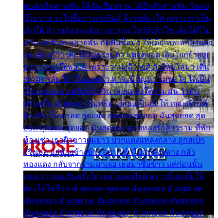
พ่อส่งเงินสามพัน ให้ฉันเรียนราม ได้อีกสักสามพัน ฉันคง
บ๊าย บาย จะไปซื้อกางเกงยีนส์ ลีวายส์มาใส่ เพราะเราเป็น
เด็กใต้ ลีวายส์อย่างเดียว อยากจะโชว์ถึงหิวโซ เด็กใต้ก็ไม่
หวั่น ตกตัวละหลายพัน กัดฟันซื้อมา ให้เด็กเทพเหลียวมอง
และต้องรู้ว่า เด็กใต้ไม่ธรรมดา แต่สุดยอด เดินโยกย้ายเย
ยวน กวนโอ๊ยพอได้ เพราะว่านุ่งลีวายส์ ตัวใหม่ใส่มา เดิน
เข้ามหาลัย จิ๊กโก๊มองหน้า ท่าจะมีปัญหา ไม่พอใจ ได้เป็น
เรื่องแน่นอน แต่ฉันไม่หวั่น เลยแหลงใต้ถามมัน ว่ามัน
พรั่นพรือ มันตอบว่าไม่พรื่อ เปลี่ยนเป็นยิ้มให้ เจอะเด็กใต้
ด้วยกัน ก็เลยรอด สุดยอด สุดยอด สุดยอด มันสุดยอด สุด
ยอด สุดยอด สุดยอด มันสุดยอด แอบหลงรักสาวราม ที่พัก
ห้องเช่า เธอผิวขาวผมยาว ปากแดงแหลงกลาง ถูกสเป็ก
จริงเธอ อยู่ห้องข้างข้าง อยากเข้าไปแหลงกลาง กลัว
ทองแดง กลับจากรามมาเจอ เธอมาซื้อข้าว แต่ก่อนนั้น
สองเรา เจอะกันครั้งใด เธอไม่เคยไยดี คราวนี้เธอยิ้มให้
ต้องให้ใส่ลีวายส์ สุดยอด สุดยอด มันสุดยอด มันสุดยอด
มันสุดยอด มันสุดยอด มันสุดยอด มันสุดยอด มันสุดยอด
มันสุดยอด มันสุดยอด มันสุดยอด มันสุดยอด มันสุดยอด