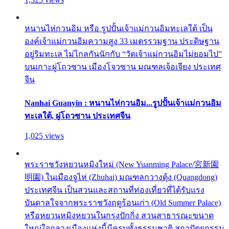
หนานไห่กวนอิม หรือ รูปปั้นเจ้าแม่กวนอิมทะเลใต้ เป็น
องค์เจ้าแม่กวนอิมความสูง 33 เมตรรวมฐาน ประดิษฐาน
อยู่ริมทะเล ไม่ไกลกันนักกับ “วัดเจ้าแม่กวนอิมไม่ยอมไป”
บนเกาะผู่โถวซาน เมืองโจวซาน มณฑลเจ้อเจียง ประเทศ
จีน
Nanhai Guanyin : หนานไห่กวนอิม...รูปปั้นเจ้าแม่กวนอิม
ทะเลใต้, ผู่โถวซาน ประเทศจีน
1,025 views
พระราชวังหยวนหมิงใหม่ (New Yuanming Palace/宮新園
明園) ในเมืองจูไห่ (Zhuhai) มณฑลกวางตุ้ง (Quangdong)
ประเทศจีน เป็นสวนและสถานที่ท่องเที่ยวที่ได้รับแรง
บันดาลใจจากพระราชวังฤดูร้อนเก่า (Old Summer Palace)
หรือหยวนหมิงหยวนในกรุงปักกิ่ง สวนสาธารณะขนาด
ใหญ่ใจกลางเมืองแห่งนี้มีครบทั้งธรรมชาติ สถาปัตยกรรม