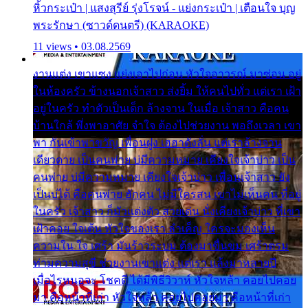
หิ้วกระเป๋า | แสงสุรีย์ รุ่งโรจน์ - แย่งกระเป๋า | เตือนใจ บุญ
พระรักษา (ซาวด์ดนตรี) (KARAOKE)
11 views • 03.08.2569
งานแต่ง เขาแซง แย่งเอาไปก่อน หัวใจอาวรณ์ มาซ่อน อยู่
ในห้องครัว ข้างนอกเจ้าสาว ส่งยิ้ม ให้คนไปทั่ว แต่เรา เฝ้า
อยู่ในครัว ทำตัวเป็นเด็ก ล้างจาน ในเมื่อ เจ้าสาว คือคน
บ้านใกล้ พึ่งพาอาศัย จำใจ ต้องไปช่วยงาน พอถึงเวลา เขา
พา กันเข้าพาขวัญ เพื่อนฝูง เฮฮาดังลั่น แต่เราล้างจาน
เดียวดาย เป็นคนพ่าย บ่มีความหมาย เคียงใจเจ้าบ่าว เป็น
คนพ่าย บ่มีความหมาย เคียงใจเจ้าบ่าว เพื่อนเจ้าสาว ยัง
เป็นบ่ได้ คือคนพ่าย ฮักคน ไม่มีใครสน เขาไม่เห็นคน ที่อยู่
ในครัว เจ้าสาว ก็มัวแต่งตัว สวยเด่น นั่งเคียงเจ้าบ่าว ที่เขา
เฝ้าคอย ใจเต้น หัวใจของเรา ลำเค็ญ ใครจะมองเห็น
ความใน ใจ เศร้า มันร้าวระบม ต้องมาขื่นขม เศร้าตรม
ท่ามความสุขี ช่วยงานเขาแต่ง แต่เรา แล้งมาหลายปี
เมื่อไรหนอจะ โชคดี ได้มีพิธีวิวาห์ หัวใจหล้า คอยไปคอย
มา คือหน้าที่เก่า หัวใจหล้า คอยไปคอยมา คือหน้าที่เก่า