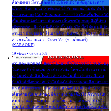
คือหยังเขา มีงานแต่งแล้ว ไปล้างแต่จาน ดั่งถูกประหาร
เมื่อเขาชื่นบาน แต่เราขื่นขม โอ้ รัก ลอยลม ไม่สม ดัง ใจ
ล้างจานคอยคู่ ไม่รู้ อีกนานเท่าใด จะได้ เลื่อนขั้นบันได ได้
เป็น ตำแหน่งเจ้าสาว มันเหงา เห็นเขามีคู่ ซมดู มีคู่ก็ม่วน
เข้าพาขวัญ เสียงโห่ตึงตึง มันซึ้ง อยู่แก่ใจ มื้อใด๋หนอ สิเป็น
งานเฮา มัวซอยเขา ใจเฮาซิด้าน มันทรมาน จับจาน เอย…
ล้างจานในงานแต่ง - Cover Ver. (ซาวด์ดนตรี)
(KARAOKE)
19 views • 03.08.2569
งานแต่ง เขาแซง แย่งเอาไปก่อน หัวใจอาวรณ์ มาซ่อน อยู่
ในห้องครัว ข้างนอกเจ้าสาว ส่งยิ้ม ให้คนไปทั่ว แต่เรา เฝ้า
อยู่ในครัว ทำตัวเป็นเด็ก ล้างจาน ในเมื่อ เจ้าสาว คือคน
บ้านใกล้ พึ่งพาอาศัย จำใจ ต้องไปช่วยงาน พอถึงเวลา เขา
พา กันเข้าพาขวัญ เพื่อนฝูง เฮฮาดังลั่น แต่เราล้างจาน
เดียวดาย เป็นคนพ่าย บ่มีความหมาย เคียงใจเจ้าบ่าว เป็น
คนพ่าย บ่มีความหมาย เคียงใจเจ้าบ่าว เพื่อนเจ้าสาว ยัง
เป็นบ่ได้ คือคนพ่าย ฮักคน ไม่มีใครสน เขาไม่เห็นคน ที่อยู่