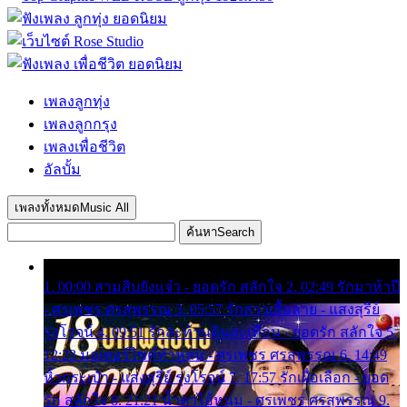
เพลงลูกทุ่ง
เพลงลูกกรุง
เพลงเพื่อชีวิต
อัลบั้ม
เพลงทั้งหมด
Music All
ค้นหา
Search
1. 00:00 สามสิบยังแจ๋ว - ยอดรัก สลักใจ 2. 02:49 รักมาห้าปี
- ศรเพชร ศรสุพรรณ 3. 05:57 รักสาวเสื้อลาย - แสงสุรีย์
รุ่งโรจน์ 4. 09:51 รักสะท้านดินสะเทือน - ยอดรัก สลักใจ 5.
12:23 มอเตอร์ไซค์ทำหล่น - ศรเพชร ศรสุพรรณ 6. 14:49
หิ้วกระเป๋า - แสงสุรีย์ รุ่งโรจน์ 7. 17:57 รักเผื่อเลือก - ยอด
รัก สลักใจ 8. 21:21 น้ำตาไอ้หนุ่ม - ศรเพชร ศรสุพรรณ 9.