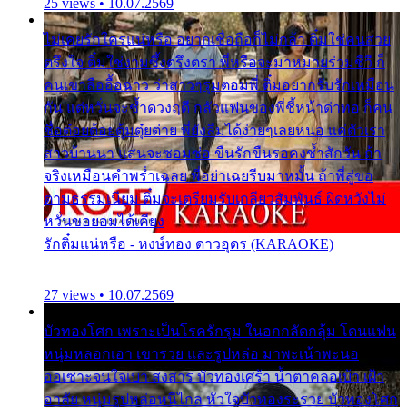
25 views • 10.07.2569
ไม่เคยรักใครแน่หรือ อยากเชื่อถือก็ไม่กล้า ติ๋มใช่คนสวย
ตรึงใจ ติ๋มใช่งามซึ้งตรึงตรา พี่หรือจะมาหมายร่วมชีวี ก็
คนเขาลืออื้อฉาว ว่าสาวๆรุมตอมพี่ ติ๋มอยากรับรักเหมือน
กัน แต่หวั่นจะช้ำดวงฤดี กลัวแฟนของพี่ชี้หน้าด่าทอ ก็คน
ชื่อต๋อยต้อยตุ้มตุ๋ยต่าย พี่ยังลืมได้ง่ายๆเลยหนอ แค่ตัวเรา
สาวบ้านนา แสนจะซอมซ่อ ขืนรักขืนรอคงช้ำสักวัน ถ้า
จริงเหมือนคำพร่ำเฉลย พี่อย่าเฉยรีบมาหมั้น ถ้าพี่สู่ขอ
ตามธรรมเนียม ติ๋มจะเตรียมรับเกลียวสัมพันธ์ ผิดหวังไม่
หวั่นขอยอมได้เคียง
รักติ๋มแน่หรือ - หงษ์ทอง ดาวอุดร (KARAOKE)
27 views • 10.07.2569
บัวทองโศก เพราะเป็นโรครักรุม ในอกกลัดกลุ้ม โดนแฟน
หนุ่มหลอกเอา เขารวย และรูปหล่อ มาพะเน้าพะนอ
ออเซาะจนใจเบา สงสาร บัวทองเศร้า น้ำตาคลอเบ้า เฝ้า
อาลัย หนุ่มรูปหล่อหนีไกล หัวใจบัวทองระรวย บัวทองโศก