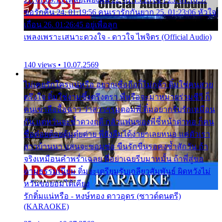
ขอรักคืน 24. 01:19:56 คนเรารักกันยาก 25. 01:23:06 หัวใจ
เถื่อน 26. 01:26:45 อยู่เพื่อลูก
เพลงเพราะเสนาะดวงใจ - ดาวใจ ไพจิตร (Official Audio)
140 views • 10.07.2569
ไม่เคยรักใครแน่หรือ อยากเชื่อถือก็ไม่กล้า ติ๋มใช่คนสวย
ตรึงใจ ติ๋มใช่งามซึ้งตรึงตรา พี่หรือจะมาหมายร่วมชีวี ก็
คนเขาลืออื้อฉาว ว่าสาวๆรุมตอมพี่ ติ๋มอยากรับรักเหมือน
กัน แต่หวั่นจะช้ำดวงฤดี กลัวแฟนของพี่ชี้หน้าด่าทอ ก็คน
ชื่อต๋อยต้อยตุ้มตุ๋ยต่าย พี่ยังลืมได้ง่ายๆเลยหนอ แค่ตัวเรา
สาวบ้านนา แสนจะซอมซ่อ ขืนรักขืนรอคงช้ำสักวัน ถ้า
จริงเหมือนคำพร่ำเฉลย พี่อย่าเฉยรีบมาหมั้น ถ้าพี่สู่ขอ
ตามธรรมเนียม ติ๋มจะเตรียมรับเกลียวสัมพันธ์ ผิดหวังไม่
หวั่นขอยอมได้เคียง
รักติ๋มแน่หรือ - หงษ์ทอง ดาวอุดร (ซาวด์ดนตรี)
(KARAOKE)