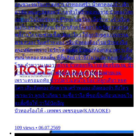
ออเซาะจนใจเบา สงสาร บัวทองเศร้า น้ำตาคลอเบ้า เฝ้า
อาลัย หนุ่มรูปหล่อหนีไกล หัวใจบัวทองระรวย บัวทองโศก
เพราะเป็นโรครักจาง ชีวิตเคว้งคว้าง เมื่อรักห่างร้างไกล
แม่ก็บอก พ่อก็สั่งจะรักใครสักครั้ง อย่าไปหวังความรวย
พลั้งไปใครจะช่วย ซื้อเปลมาไกว ให้ลูกบัวทอง เวรกรรม
ตามสนอง จึงเศร้าหมอง กลีบบัวทองต้องโรย บัวทองไม่
ตระหนัก เพราะไม่รักโคลนตม บัวทองท้องกลม เพราะลืม
ตมน้ำคลอง หลงลิ้น ที่สิ้นสัตย์ เจ้าจึงไม่ระมัด หลงกลิ่นลิ้น
โชย คำหวาน เขาวาดโรย บัวทองกลีบโรย ต้องร้อนรุม บัว
มาบานก่อนตูม ดุจไฟสุมร้อนรุมอุรา บัวทองผ่ายผอม
เพราะตรอมฤทัย ข้าวปลาไม่สนใจ ร้องไห้ลูกเดียว หยุด
โศก เสียเถิดทอง พักความเศร้าหมอง เถิดทองจ๋า ถึงใคร
เขาจะว่า ลูกเจ้าเกิดมา จะชื่อว่าไง พี่ขอเป็นเพื่อนปลอบใจ
จะตั้งชื่อให้ ว่าไอ้บังเอิญ
บัวทองร้องไห้ - เทพพร เพชรอุบล(KARAOKE)
109 views • 06.07.2569