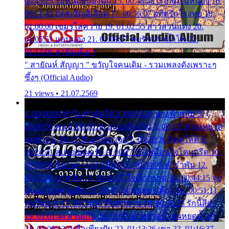
00:45:25 รอหน่อยน้องติ๋ม 15. 00:48:56 เรือล่มในหนอง 16.
00:51:43 บัตรเชิญสีเลือด 17. 00:56:07 อดีตรักโรงทอ 18.
01:00:00 เขมรไล่ควาย 19. 01:02:55 สาวสวนแตง 20.
01:05:51 แอบมอง 21. 01:09:27 พบรักปากน้ำโพ 22.
01:13:06 สายัณห์เมา
" สายัณห์ สัญญา " ขวัญใจคนเดิม - รวมเพลงดังเพราะๆ
ซึ้งๆ (Official Audio)
21 views • 21.07.2569
1. 00:00:00 ทำไมทำฉันได้ 2. 00:03:20 นางฟ้าสลัม 3.
00:06:50 คน 4. 00:10:36 บุญเหลือเกิน 5. 00:13:58 ฝนหยาด
สุดท้าย 6. 00:17:30 ยาใจยาจก 7. 00:20:30 คิดดูให้ดี 8.
00:24:21 ลบรอยแผลรัก 9. 00:27:35 เหมือนใจโดนกรีด 10.
00:30:54 ขบวนการเปาเปียว 11. 00:34:05 คำรำพัน 12.
00:37:20 ปาหนัน 13. 00:40:37 ใจเจ้ากรรม 14. 00:44:15 จูบ
ฉันแล้วจงตายเสีย 15. 00:47:24 ขอสูมาเต๊อะ 16. 00:51:11
คนใจมาร 17. 00:54:50 คืนทรมาน 18. 00:58:25 รักนี้สีดำ
19. 01:01:44 ส่วนเกิน 20. 01:05:42 หยาดน้ำฝนหยดน้ำตา
21. 01:09:13 เหลือเพียงฝัน 22. 01:13:26 เขา 23. 01:16:37