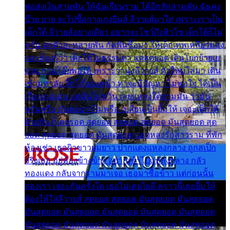
พ่อส่งเงินสามพัน ให้ฉันเรียนราม ได้อีกสักสามพัน ฉันคง
บ๊าย บาย จะไปซื้อกางเกงยีนส์ ลีวายส์มาใส่ เพราะเราเป็น
เด็กใต้ ลีวายส์อย่างเดียว อยากจะโชว์ถึงหิวโซ เด็กใต้ก็ไม่
หวั่น ตกตัวละหลายพัน กัดฟันซื้อมา ให้เด็กเทพเหลียวมอง
และต้องรู้ว่า เด็กใต้ไม่ธรรมดา แต่สุดยอด เดินโยกย้ายเย
ยวน กวนโอ๊ยพอได้ เพราะว่านุ่งลีวายส์ ตัวใหม่ใส่มา เดิน
เข้ามหาลัย จิ๊กโก๊มองหน้า ท่าจะมีปัญหา ไม่พอใจ ได้เป็น
เรื่องแน่นอน แต่ฉันไม่หวั่น เลยแหลงใต้ถามมัน ว่ามัน
พรั่นพรือ มันตอบว่าไม่พรื่อ เปลี่ยนเป็นยิ้มให้ เจอะเด็กใต้
ด้วยกัน ก็เลยรอด สุดยอด สุดยอด สุดยอด มันสุดยอด สุด
ยอด สุดยอด สุดยอด มันสุดยอด แอบหลงรักสาวราม ที่พัก
ห้องเช่า เธอผิวขาวผมยาว ปากแดงแหลงกลาง ถูกสเป็ก
จริงเธอ อยู่ห้องข้างข้าง อยากเข้าไปแหลงกลาง กลัว
ทองแดง กลับจากรามมาเจอ เธอมาซื้อข้าว แต่ก่อนนั้น
สองเรา เจอะกันครั้งใด เธอไม่เคยไยดี คราวนี้เธอยิ้มให้
ต้องให้ใส่ลีวายส์ สุดยอด สุดยอด มันสุดยอด มันสุดยอด
มันสุดยอด มันสุดยอด มันสุดยอด มันสุดยอด มันสุดยอด
มันสุดยอด มันสุดยอด มันสุดยอด มันสุดยอด มันสุดยอด