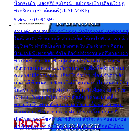
หิ้วกระเป๋า | แสงสุรีย์ รุ่งโรจน์ - แย่งกระเป๋า | เตือนใจ บุญ
พระรักษา (ซาวด์ดนตรี) (KARAOKE)
5 views • 03.08.2569
งานแต่ง เขาแซง แย่งเอาไปก่อน หัวใจอาวรณ์ มาซ่อน อยู่
ในห้องครัว ข้างนอกเจ้าสาว ส่งยิ้ม ให้คนไปทั่ว แต่เรา เฝ้า
อยู่ในครัว ทำตัวเป็นเด็ก ล้างจาน ในเมื่อ เจ้าสาว คือคน
บ้านใกล้ พึ่งพาอาศัย จำใจ ต้องไปช่วยงาน พอถึงเวลา เขา
พา กันเข้าพาขวัญ เพื่อนฝูง เฮฮาดังลั่น แต่เราล้างจาน
เดียวดาย เป็นคนพ่าย บ่มีความหมาย เคียงใจเจ้าบ่าว เป็น
คนพ่าย บ่มีความหมาย เคียงใจเจ้าบ่าว เพื่อนเจ้าสาว ยัง
เป็นบ่ได้ คือคนพ่าย ฮักคน ไม่มีใครสน เขาไม่เห็นคน ที่อยู่
ในครัว เจ้าสาว ก็มัวแต่งตัว สวยเด่น นั่งเคียงเจ้าบ่าว ที่เขา
เฝ้าคอย ใจเต้น หัวใจของเรา ลำเค็ญ ใครจะมองเห็น
ความใน ใจ เศร้า มันร้าวระบม ต้องมาขื่นขม เศร้าตรม
ท่ามความสุขี ช่วยงานเขาแต่ง แต่เรา แล้งมาหลายปี
เมื่อไรหนอจะ โชคดี ได้มีพิธีวิวาห์ หัวใจหล้า คอยไปคอย
มา คือหน้าที่เก่า หัวใจหล้า คอยไปคอยมา คือหน้าที่เก่า