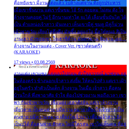
คือหยังเขา มีงานแต่งแล้ว ไปล้างแต่จาน ดั่งถูกประหาร
เมื่อเขาชื่นบาน แต่เราขื่นขม โอ้ รัก ลอยลม ไม่สม ดัง ใจ
ล้างจานคอยคู่ ไม่รู้ อีกนานเท่าใด จะได้ เลื่อนขั้นบันได ได้
เป็น ตำแหน่งเจ้าสาว มันเหงา เห็นเขามีคู่ ซมดู มีคู่ก็ม่วน
เข้าพาขวัญ เสียงโห่ตึงตึง มันซึ้ง อยู่แก่ใจ มื้อใด๋หนอ สิเป็น
งานเฮา มัวซอยเขา ใจเฮาซิด้าน มันทรมาน จับจาน เอย…
ล้างจานในงานแต่ง - Cover Ver. (ซาวด์ดนตรี)
(KARAOKE)
17 views • 03.08.2569
งานแต่ง เขาแซง แย่งเอาไปก่อน หัวใจอาวรณ์ มาซ่อน อยู่
ในห้องครัว ข้างนอกเจ้าสาว ส่งยิ้ม ให้คนไปทั่ว แต่เรา เฝ้า
อยู่ในครัว ทำตัวเป็นเด็ก ล้างจาน ในเมื่อ เจ้าสาว คือคน
บ้านใกล้ พึ่งพาอาศัย จำใจ ต้องไปช่วยงาน พอถึงเวลา เขา
พา กันเข้าพาขวัญ เพื่อนฝูง เฮฮาดังลั่น แต่เราล้างจาน
เดียวดาย เป็นคนพ่าย บ่มีความหมาย เคียงใจเจ้าบ่าว เป็น
คนพ่าย บ่มีความหมาย เคียงใจเจ้าบ่าว เพื่อนเจ้าสาว ยัง
เป็นบ่ได้ คือคนพ่าย ฮักคน ไม่มีใครสน เขาไม่เห็นคน ที่อยู่