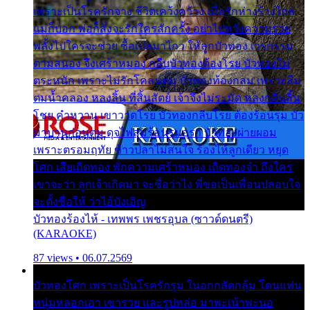
เพราะเป็นโรครักจาง ชีวิตเคว้งคว้าง เมื่อรักห่างร้างไกล
แม่ก็บอก พ่อก็สั่งจะรักใครสักครั้ง อย่าไปหวังความรวย
พลั้งไปใครจะช่วย ซื้อเปลมาไกว ให้ลูกบัวทอง เวรกรรม
ตามสนอง จึงเศร้าหมอง กลีบบัวทองต้องโรย บัวทองไม่
ตระหนัก เพราะไม่รักโคลนตม บัวทองท้องกลม เพราะลืม
ตมน้ำคลอง หลงลิ้น ที่สิ้นสัตย์ เจ้าจึงไม่ระมัด หลงกลิ่นลิ้น
โชย คำหวาน เขาวาดโรย บัวทองกลีบโรย ต้องร้อนรุม บัว
มาบานก่อนตูม ดุจไฟสุมร้อนรุมอุรา บัวทองผ่ายผอม
เพราะตรอมฤทัย ข้าวปลาไม่สนใจ ร้องไห้ลูกเดียว หยุด
โศก เสียเถิดทอง พักความเศร้าหมอง เถิดทองจ๋า ถึงใคร
เขาจะว่า ลูกเจ้าเกิดมา จะชื่อว่าไง พี่ขอเป็นเพื่อนปลอบใจ
จะตั้งชื่อให้ ว่าไอ้บังเอิญ
บัวทองร้องไห้ - เทพพร เพชรอุบล (ซาวด์ดนตรี)
(KARAOKE)
87 views • 06.07.2569
บัวทองโศก เพราะเป็นโรครักรุม ในอกกลัดกลุ้ม โดนแฟน
หนุ่มหลอกเอา เขารวย และรูปหล่อ มาพะเน้าพะนอ