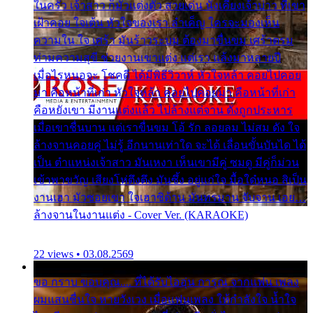
ในครัว เจ้าสาว ก็มัวแต่งตัว สวยเด่น นั่งเคียงเจ้าบ่าว ที่เขา
เฝ้าคอย ใจเต้น หัวใจของเรา ลำเค็ญ ใครจะมองเห็น
ความใน ใจ เศร้า มันร้าวระบม ต้องมาขื่นขม เศร้าตรม
ท่ามความสุขี ช่วยงานเขาแต่ง แต่เรา แล้งมาหลายปี
เมื่อไรหนอจะ โชคดี ได้มีพิธีวิวาห์ หัวใจหล้า คอยไปคอย
มา คือหน้าที่เก่า หัวใจหล้า คอยไปคอยมา คือหน้าที่เก่า
คือหยังเขา มีงานแต่งแล้ว ไปล้างแต่จาน ดั่งถูกประหาร
เมื่อเขาชื่นบาน แต่เราขื่นขม โอ้ รัก ลอยลม ไม่สม ดัง ใจ
ล้างจานคอยคู่ ไม่รู้ อีกนานเท่าใด จะได้ เลื่อนขั้นบันได ได้
เป็น ตำแหน่งเจ้าสาว มันเหงา เห็นเขามีคู่ ซมดู มีคู่ก็ม่วน
เข้าพาขวัญ เสียงโห่ตึงตึง มันซึ้ง อยู่แก่ใจ มื้อใด๋หนอ สิเป็น
งานเฮา มัวซอยเขา ใจเฮาซิด้าน มันทรมาน จับจาน เอย…
ล้างจานในงานแต่ง - Cover Ver. (KARAOKE)
22 views • 03.08.2569
ขอ กราบ ขอบคุณ.... ที่ได้รับไออุ่น การุณ จากแฟน เพลง
ผมแสนชื่นใจ หายวังเวง เมื่อแฟนเพลง ให้กำลังใจ น้ำใจ