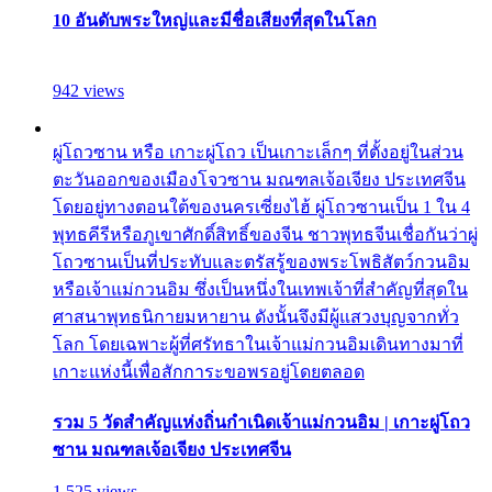
10 อันดับพระใหญ่และมีชื่อเสียงที่สุดในโลก
942 views
ผู่โถวซาน หรือ เกาะผู่โถว เป็นเกาะเล็กๆ ที่ตั้งอยู่ในส่วน
ตะวันออกของเมืองโจวซาน มณฑลเจ้อเจียง ประเทศจีน
โดยอยู่ทางตอนใต้ของนครเซี่ยงไฮ้ ผู่โถวซานเป็น 1 ใน 4
พุทธคีรีหรือภูเขาศักดิ์สิทธิ์ของจีน ชาวพุทธจีนเชื่อกันว่าผู่
โถวซานเป็นที่ประทับและตรัสรู้ของพระโพธิสัตว์กวนอิม
หรือเจ้าแม่กวนอิม ซึ่งเป็นหนึ่งในเทพเจ้าที่สำคัญที่สุดใน
ศาสนาพุทธนิกายมหายาน ดังนั้นจึงมีผู้แสวงบุญจากทั่ว
โลก โดยเฉพาะผู้ที่ศรัทธาในเจ้าแม่กวนอิมเดินทางมาที่
เกาะแห่งนี้เพื่อสักการะขอพรอยู่โดยตลอด
รวม 5 วัดสำคัญแห่งถิ่นกำเนิดเจ้าแม่กวนอิม | เกาะผู่โถว
ซาน มณฑลเจ้อเจียง ประเทศจีน
1,525 views