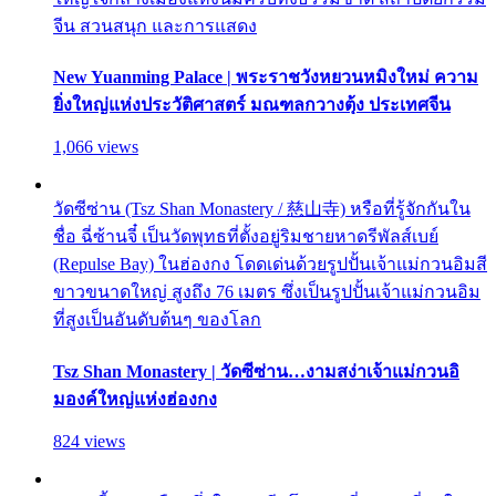
จีน สวนสนุก และการแสดง
New Yuanming Palace | พระราชวังหยวนหมิงใหม่ ความ
ยิ่งใหญ่แห่งประวัติศาสตร์ มณฑลกวางตุ้ง ประเทศจีน
1,066 views
วัดซีซ่าน (Tsz Shan Monastery / 慈山寺) หรือที่รู้จักกันใน
ชื่อ ฉี่ซ้านจี๋ เป็นวัดพุทธที่ตั้งอยู่ริมชายหาดรีพัลส์เบย์
(Repulse Bay) ในฮ่องกง โดดเด่นด้วยรูปปั้นเจ้าแม่กวนอิมสี
ขาวขนาดใหญ่ สูงถึง 76 เมตร ซึ่งเป็นรูปปั้นเจ้าแม่กวนอิม
ที่สูงเป็นอันดับต้นๆ ของโลก
Tsz Shan Monastery | วัดซีซ่าน…งามสง่าเจ้าแม่กวนอิ
มองค์ใหญ่แห่งฮ่องกง
824 views