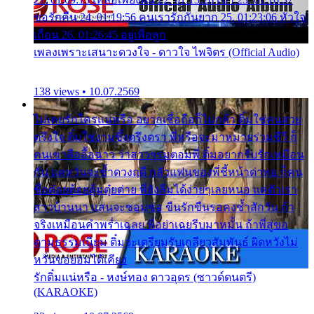
ขอรักคืน 24. 01:19:56 คนเรารักกันยาก 25. 01:23:06 หัวใจ
เถื่อน 26. 01:26:45 อยู่เพื่อลูก
เพลงเพราะเสนาะดวงใจ - ดาวใจ ไพจิตร (Official Audio)
138 views • 10.07.2569
ไม่เคยรักใครแน่หรือ อยากเชื่อถือก็ไม่กล้า ติ๋มใช่คนสวย
ตรึงใจ ติ๋มใช่งามซึ้งตรึงตรา พี่หรือจะมาหมายร่วมชีวี ก็
คนเขาลืออื้อฉาว ว่าสาวๆรุมตอมพี่ ติ๋มอยากรับรักเหมือน
กัน แต่หวั่นจะช้ำดวงฤดี กลัวแฟนของพี่ชี้หน้าด่าทอ ก็คน
ชื่อต๋อยต้อยตุ้มตุ๋ยต่าย พี่ยังลืมได้ง่ายๆเลยหนอ แค่ตัวเรา
สาวบ้านนา แสนจะซอมซ่อ ขืนรักขืนรอคงช้ำสักวัน ถ้า
จริงเหมือนคำพร่ำเฉลย พี่อย่าเฉยรีบมาหมั้น ถ้าพี่สู่ขอ
ตามธรรมเนียม ติ๋มจะเตรียมรับเกลียวสัมพันธ์ ผิดหวังไม่
หวั่นขอยอมได้เคียง
รักติ๋มแน่หรือ - หงษ์ทอง ดาวอุดร (ซาวด์ดนตรี)
(KARAOKE)