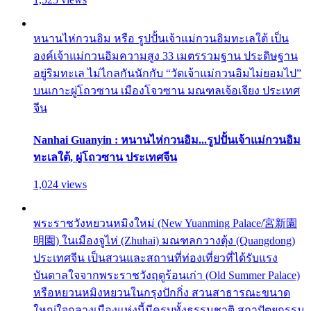
หนานไห่กวนอิม หรือ รูปปั้นเจ้าแม่กวนอิมทะเลใต้ เป็น
องค์เจ้าแม่กวนอิมความสูง 33 เมตรรวมฐาน ประดิษฐาน
อยู่ริมทะเล ไม่ไกลกันนักกับ “วัดเจ้าแม่กวนอิมไม่ยอมไป”
บนเกาะผู่โถวซาน เมืองโจวซาน มณฑลเจ้อเจียง ประเทศ
จีน
Nanhai Guanyin : หนานไห่กวนอิม...รูปปั้นเจ้าแม่กวนอิม
ทะเลใต้, ผู่โถวซาน ประเทศจีน
1,024 views
พระราชวังหยวนหมิงใหม่ (New Yuanming Palace/宮新園
明園) ในเมืองจูไห่ (Zhuhai) มณฑลกวางตุ้ง (Quangdong)
ประเทศจีน เป็นสวนและสถานที่ท่องเที่ยวที่ได้รับแรง
บันดาลใจจากพระราชวังฤดูร้อนเก่า (Old Summer Palace)
หรือหยวนหมิงหยวนในกรุงปักกิ่ง สวนสาธารณะขนาด
ใหญ่ใจกลางเมืองแห่งนี้มีครบทั้งธรรมชาติ สถาปัตยกรรม