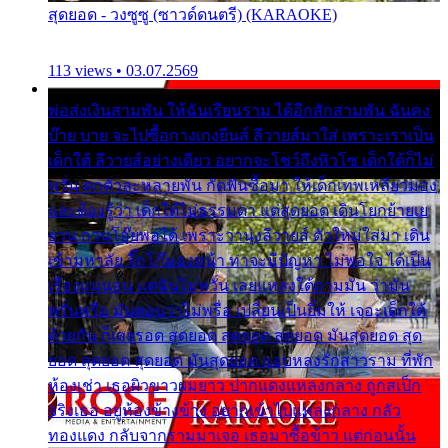
สุดยอด - วงซูซู (ซาวด์ดนตรี) (KARAOKE)
113 views • 03.07.2569
พ่อส่งเงินสามพัน ให้ฉันเรียนราม ได้อีกสักสามพัน ฉันคง
บ๊าย บาย จะไปซื้อกางเกงยีนส์ ลีวายส์มาใส่ เพราะเราเป็น
เด็กใต้ ลีวายส์อย่างเดียว อยากจะโชว์ถึงหิวโซ เด็กใต้ก็ไม่
หวั่น ตกตัวละหลายพัน กัดฟันซื้อมา ให้เด็กเทพเหลียวมอง
และต้องรู้ว่า เด็กใต้ไม่ธรรมดา แต่สุดยอด เดินโยกย้ายเย
ยวน กวนโอ๊ยพอได้ เพราะว่านุ่งลีวายส์ ตัวใหม่ใส่มา เดิน
เข้ามหาลัย จิ๊กโก๊มองหน้า ท่าจะมีปัญหา ไม่พอใจ ได้เป็น
เรื่องแน่นอน แต่ฉันไม่หวั่น เลยแหลงใต้ถามมัน ว่ามัน
พรั่นพรือ มันตอบว่าไม่พรื่อ เปลี่ยนเป็นยิ้มให้ เจอะเด็กใต้
ด้วยกัน ก็เลยรอด สุดยอด สุดยอด สุดยอด มันสุดยอด สุด
ยอด สุดยอด สุดยอด มันสุดยอด แอบหลงรักสาวราม ที่พัก
ห้องเช่า เธอผิวขาวผมยาว ปากแดงแหลงกลาง ถูกสเป็ก
จริงเธอ อยู่ห้องข้างข้าง อยากเข้าไปแหลงกลาง กลัว
ทองแดง กลับจากรามมาเจอ เธอมาซื้อข้าว แต่ก่อนนั้น