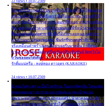
22 views • 10.07.2569
ไม่เคยรักใครแน่หรือ อยากเชื่อถือก็ไม่กล้า ติ๋มใช่คนสวย
ตรึงใจ ติ๋มใช่งามซึ้งตรึงตรา พี่หรือจะมาหมายร่วมชีวี ก็
คนเขาลืออื้อฉาว ว่าสาวๆรุมตอมพี่ ติ๋มอยากรับรักเหมือน
กัน แต่หวั่นจะช้ำดวงฤดี กลัวแฟนของพี่ชี้หน้าด่าทอ ก็คน
ชื่อต๋อยต้อยตุ้มตุ๋ยต่าย พี่ยังลืมได้ง่ายๆเลยหนอ แค่ตัวเรา
สาวบ้านนา แสนจะซอมซ่อ ขืนรักขืนรอคงช้ำสักวัน ถ้า
จริงเหมือนคำพร่ำเฉลย พี่อย่าเฉยรีบมาหมั้น ถ้าพี่สู่ขอ
ตามธรรมเนียม ติ๋มจะเตรียมรับเกลียวสัมพันธ์ ผิดหวังไม่
หวั่นขอยอมได้เคียง
รักติ๋มแน่หรือ - หงษ์ทอง ดาวอุดร (KARAOKE)
24 views • 10.07.2569
บัวทองโศก เพราะเป็นโรครักรุม ในอกกลัดกลุ้ม โดนแฟน
หนุ่มหลอกเอา เขารวย และรูปหล่อ มาพะเน้าพะนอ
ออเซาะจนใจเบา สงสาร บัวทองเศร้า น้ำตาคลอเบ้า เฝ้า
อาลัย หนุ่มรูปหล่อหนีไกล หัวใจบัวทองระรวย บัวทองโศก