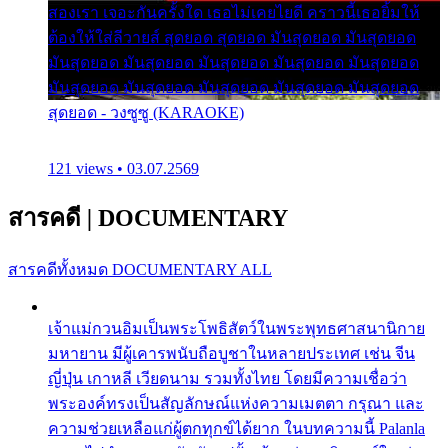
สองเรา เจอะกันครั้งใด เธอไม่เคยไยดี คราวนี้เธอยิ้มให้
ต้องให้ใส่ลีวายส์ สุดยอด สุดยอด มันสุดยอด มันสุดยอด
มันสุดยอด มันสุดยอด มันสุดยอด มันสุดยอด มันสุดยอด
มันสุดยอด มันสุดยอด มันสุดยอด มันสุดยอด มันสุดยอด
สุดยอด - วงซูซู (KARAOKE)
121 views • 03.07.2569
สารคดี
|
DOCUMENTARY
สารคดีทั้งหมด
DOCUMENTARY ALL
เจ้าแม่กวนอิมเป็นพระโพธิสัตว์ในพระพุทธศาสนานิกาย
มหายาน มีผู้เคารพนับถือบูชาในหลายประเทศ เช่น จีน
ญี่ปุ่น เกาหลี เวียดนาม รวมทั้งไทย โดยมีความเชื่อว่า
พระองค์ทรงเป็นสัญลักษณ์แห่งความเมตตา กรุณา และ
ความช่วยเหลือแก่ผู้ตกทุกข์ได้ยาก ในบทความนี้ Palanla