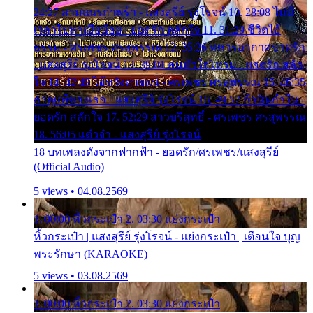
24:27 สามเณรกำพร้า - แสงสุรีย์ รุ่งโรจน์ 10. 28:08 ไม่มี
เวลาไปหาเมียน้อย - ยอดรัก สลักใจ 11. 31:29 ชีวิตไอ้
ธรรม - ศรเพชร ศรสุพรรณ 12. 35:26 ทหารอากาศขาดรัก
- แสงสุรีย์ รุ่งโรจน์ 13. 39:01 คนหัวใจโทรม - ยอดรัก สลัก
ใจ 14. 42:49 ไอ้หวังตายแน่ - ศรเพชร ศรสุพรรณ 15. 46:35
ธาตุแท้ของเธอ - แสงสุรีย์ รุ่งโรจน์ 16. 49:57 กำนันกำใน -
ยอดรัก สลักใจ 17. 52:29 สาวบริสุทธิ์ - ศรเพชร ศรสุพรรณ
18. 56:05 แต๋วจ๋า - แสงสุรีย์ รุ่งโรจน์
18 บทเพลงดังจากฟากฟ้า - ยอดรัก/ศรเพชร/แสงสุรีย์
(Official Audio)
5 views • 04.08.2569
1. 00:00 หิ้วกระเป๋า 2. 03:30 แย่งกระเป๋า
หิ้วกระเป๋า | แสงสุรีย์ รุ่งโรจน์ - แย่งกระเป๋า | เตือนใจ บุญ
พระรักษา (KARAOKE)
5 views • 03.08.2569
1. 00:00 หิ้วกระเป๋า 2. 03:30 แย่งกระเป๋า