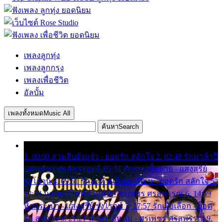
เพลงลูกทุ่ง
เพลงลูกกรุง
เพลงเพื่อชีวิต
อัลบั้ม
เพลงทั้งหมด
Music All
ค้นหา
Search
1. 00:00 สามสิบยังแจ๋ว - ยอดรัก สลักใจ 2. 02:49 รักมาห้าปี
- ศรเพชร ศรสุพรรณ 3. 05:57 รักสาวเสื้อลาย - แสงสุรีย์
รุ่งโรจน์ 4. 09:51 รักสะท้านดินสะเทือน - ยอดรัก สลักใจ 5.
12:23 มอเตอร์ไซค์ทำหล่น - ศรเพชร ศรสุพรรณ 6. 14:49
หิ้วกระเป๋า - แสงสุรีย์ รุ่งโรจน์ 7. 17:57 รักเผื่อเลือก - ยอด
รัก สลักใจ 8. 21:21 น้ำตาไอ้หนุ่ม - ศรเพชร ศรสุพรรณ 9.