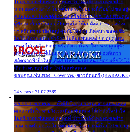
ไมตรี จากแฟนเพลง ทุกทุกที่ ปราณีหลั่งไหล ผมขอฝาก
นาม ยอดรักเอาไว้ โปรดเป็นแรงใจ อย่างนี้เรื่อยไป ขอ อยู่
คู่แฟนเพลง ไม่เคยคิดว่าเก่ง หรือดังกว่าใคร..ใคร พระคุณ
ผู้ฟัง เท่านั้นยิ่งใหญ่ ที่เป็นแรงใจ ให้ผมดังมา.. ขอ องค์เท
วา สถิตฟากฟ้ายิ่งใหญ่ คุ้มภัยให้ท่าน เถิดหนา ขอจงเชื่อ
ใจ ไว้เถิดว่า ตราบชั่วชีวา ไม่ลืมแฟนเพลง ขอ อยู่คู่แฟน
เพลง ไม่เคยคิดว่าเก่ง หรือดังกว่าใคร..ใคร พระคุณผู้ฟัง
เท่านั้นยิ่งใหญ่ ที่เป็นแรงใจ ให้ผมดังมา.. ขอ องค์เทวา
สถิตฟากฟ้ายิ่งใหญ่ คุ้มภัยให้ท่าน เถิดหนา ขอจงเชื่อใจ ไว้
เถิดว่า ตราบชั่วชีวา ไม่ลืมแฟนเพลง
ขอบคุณแฟนเพลง - Cover Ver. (ซาวด์ดนตรี) (KARAOKE)
24 views • 31.07.2569
ขอ กราบ ขอบคุณ.... ที่ได้รับไออุ่น การุณ จากแฟน เพลง
ผมแสนชื่นใจ หายวังเวง เมื่อแฟนเพลง ให้กำลังใจ น้ำใจ
ไมตรี จากแฟนเพลง ทุกทุกที่ ปราณีหลั่งไหล ผมขอฝาก
นาม ยอดรักเอาไว้ โปรดเป็นแรงใจ อย่างนี้เรื่อยไป ขอ อยู่