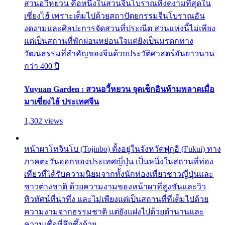
สวนอวี้หยวน คือหนึ่งในสวนจีนโบราณที่งดงามที่สุดใน
เซี่ยงไฮ้ เพราะเต็มไปด้วยสถาปัตยกรรมจีนโบราณอัน
งดงามและศิลปะการจัดสวนที่ประณีต สวนแห่งนี้ไม่เพียง
แต่เป็นสถานที่พักผ่อนหย่อนใจแต่ยังเป็นมรดกทาง
วัฒนธรรมที่สำคัญของจีนด้วยประวัติศาสตร์อันยาวนาน
กว่า 400 ปี
Yuyuan Garden : สวนอวี้หยวน จุดเช็กอินห้ามพลาดเมื่อ
มาเซี่ยงไฮ้ ประเทศจีน
1,302 views
หน้าผาโทจินโบ (Tojinbo) ตั้งอยู่ในจังหวัดฟุกุอิ (Fukui) ทาง
ภาคตะวันออกของประเทศญี่ปุ่น เป็นหนึ่งในสถานที่ท่อง
เที่ยวที่ได้รับความนิยมจากทั้งนักท่องเที่ยวชาวญี่ปุ่นและ
ชาวต่างชาติ ด้วยความงามของหน้าผาที่สูงชันและวิว
ทิวทัศน์ที่น่าทึ่ง และไม่เพียงแต่เป็นสถานที่ที่เต็มไปด้วย
ความงามจากธรรมชาติ แต่ยังแฝงไปด้วยตำนานและ
ความเชื่อที่ลึกซึ้งด้วย