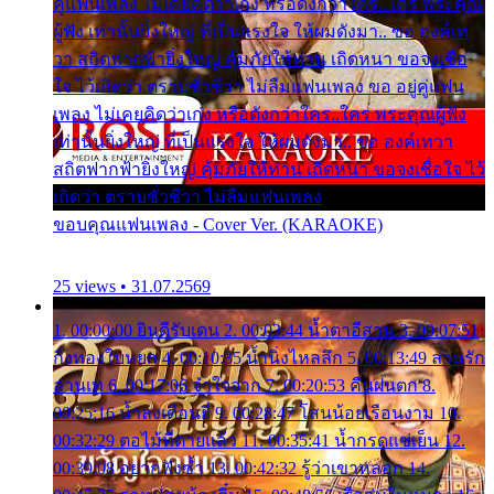
คู่แฟนเพลง ไม่เคยคิดว่าเก่ง หรือดังกว่าใคร..ใคร พระคุณ
ผู้ฟัง เท่านั้นยิ่งใหญ่ ที่เป็นแรงใจ ให้ผมดังมา.. ขอ องค์เท
วา สถิตฟากฟ้ายิ่งใหญ่ คุ้มภัยให้ท่าน เถิดหนา ขอจงเชื่อ
ใจ ไว้เถิดว่า ตราบชั่วชีวา ไม่ลืมแฟนเพลง ขอ อยู่คู่แฟน
เพลง ไม่เคยคิดว่าเก่ง หรือดังกว่าใคร..ใคร พระคุณผู้ฟัง
เท่านั้นยิ่งใหญ่ ที่เป็นแรงใจ ให้ผมดังมา.. ขอ องค์เทวา
สถิตฟากฟ้ายิ่งใหญ่ คุ้มภัยให้ท่าน เถิดหนา ขอจงเชื่อใจ ไว้
เถิดว่า ตราบชั่วชีวา ไม่ลืมแฟนเพลง
ขอบคุณแฟนเพลง - Cover Ver. (KARAOKE)
25 views • 31.07.2569
1. 00:00:00 ยินดีรับเดน 2. 00:03:44 น้ำตาอีสาน 3. 00:07:51
กิ่งทองใบหยก 4. 00:10:35 น้ำนิ่งไหลลึก 5. 00:13:49 ลานรัก
ลานเท 6. 00:17:06 จำใจจาก 7. 00:20:53 คืนฝนตก 8.
00:25:16 น้ำลงเดือนยี่ 9. 00:28:47 โสนน้อยเรือนงาม 10.
00:32:29 ตอไม้ที่ตายแล้ว 11. 00:35:41 น้ำกรดแช่เย็น 12.
00:39:08 อยากฟังซ้ำ 13. 00:42:32 รู้ว่าเขาหลอก 14.