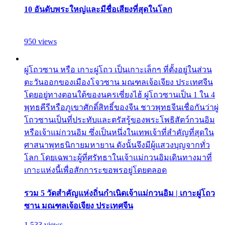
10 อันดับพระใหญ่และมีชื่อเสียงที่สุดในโลก
950 views
ผู่โถวซาน หรือ เกาะผู่โถว เป็นเกาะเล็กๆ ที่ตั้งอยู่ในส่วน
ตะวันออกของเมืองโจวซาน มณฑลเจ้อเจียง ประเทศจีน
โดยอยู่ทางตอนใต้ของนครเซี่ยงไฮ้ ผู่โถวซานเป็น 1 ใน 4
พุทธคีรีหรือภูเขาศักดิ์สิทธิ์ของจีน ชาวพุทธจีนเชื่อกันว่าผู่
โถวซานเป็นที่ประทับและตรัสรู้ของพระโพธิสัตว์กวนอิม
หรือเจ้าแม่กวนอิม ซึ่งเป็นหนึ่งในเทพเจ้าที่สำคัญที่สุดใน
ศาสนาพุทธนิกายมหายาน ดังนั้นจึงมีผู้แสวงบุญจากทั่ว
โลก โดยเฉพาะผู้ที่ศรัทธาในเจ้าแม่กวนอิมเดินทางมาที่
เกาะแห่งนี้เพื่อสักการะขอพรอยู่โดยตลอด
รวม 5 วัดสำคัญแห่งถิ่นกำเนิดเจ้าแม่กวนอิม | เกาะผู่โถว
ซาน มณฑลเจ้อเจียง ประเทศจีน
1,533 views