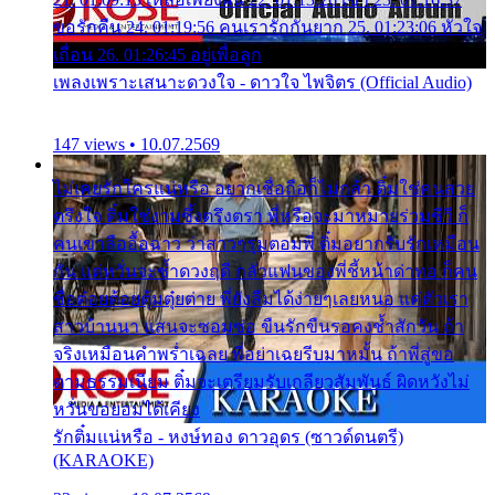
ขอรักคืน 24. 01:19:56 คนเรารักกันยาก 25. 01:23:06 หัวใจ
เถื่อน 26. 01:26:45 อยู่เพื่อลูก
เพลงเพราะเสนาะดวงใจ - ดาวใจ ไพจิตร (Official Audio)
147 views • 10.07.2569
ไม่เคยรักใครแน่หรือ อยากเชื่อถือก็ไม่กล้า ติ๋มใช่คนสวย
ตรึงใจ ติ๋มใช่งามซึ้งตรึงตรา พี่หรือจะมาหมายร่วมชีวี ก็
คนเขาลืออื้อฉาว ว่าสาวๆรุมตอมพี่ ติ๋มอยากรับรักเหมือน
กัน แต่หวั่นจะช้ำดวงฤดี กลัวแฟนของพี่ชี้หน้าด่าทอ ก็คน
ชื่อต๋อยต้อยตุ้มตุ๋ยต่าย พี่ยังลืมได้ง่ายๆเลยหนอ แค่ตัวเรา
สาวบ้านนา แสนจะซอมซ่อ ขืนรักขืนรอคงช้ำสักวัน ถ้า
จริงเหมือนคำพร่ำเฉลย พี่อย่าเฉยรีบมาหมั้น ถ้าพี่สู่ขอ
ตามธรรมเนียม ติ๋มจะเตรียมรับเกลียวสัมพันธ์ ผิดหวังไม่
หวั่นขอยอมได้เคียง
รักติ๋มแน่หรือ - หงษ์ทอง ดาวอุดร (ซาวด์ดนตรี)
(KARAOKE)