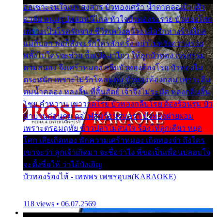
ออเซาะจนใจเบา สงสาร บัวทองเศร้า น้ำตาคลอเบ้า เฝ้า
อาลัย หนุ่มรูปหล่อหนีไกล หัวใจบัวทองระรวย บัวทองโศก
เพราะเป็นโรครักจาง ชีวิตเคว้งคว้าง เมื่อรักห่างร้างไกล
แม่ก็บอก พ่อก็สั่งจะรักใครสักครั้ง อย่าไปหวังความรวย
พลั้งไปใครจะช่วย ซื้อเปลมาไกว ให้ลูกบัวทอง เวรกรรม
ตามสนอง จึงเศร้าหมอง กลีบบัวทองต้องโรย บัวทองไม่
ตระหนัก เพราะไม่รักโคลนตม บัวทองท้องกลม เพราะลืม
ตมน้ำคลอง หลงลิ้น ที่สิ้นสัตย์ เจ้าจึงไม่ระมัด หลงกลิ่นลิ้น
โชย คำหวาน เขาวาดโรย บัวทองกลีบโรย ต้องร้อนรุม บัว
มาบานก่อนตูม ดุจไฟสุมร้อนรุมอุรา บัวทองผ่ายผอม
เพราะตรอมฤทัย ข้าวปลาไม่สนใจ ร้องไห้ลูกเดียว หยุด
โศก เสียเถิดทอง พักความเศร้าหมอง เถิดทองจ๋า ถึงใคร
เขาจะว่า ลูกเจ้าเกิดมา จะชื่อว่าไง พี่ขอเป็นเพื่อนปลอบใจ
จะตั้งชื่อให้ ว่าไอ้บังเอิญ
บัวทองร้องไห้ - เทพพร เพชรอุบล(KARAOKE)
118 views • 06.07.2569