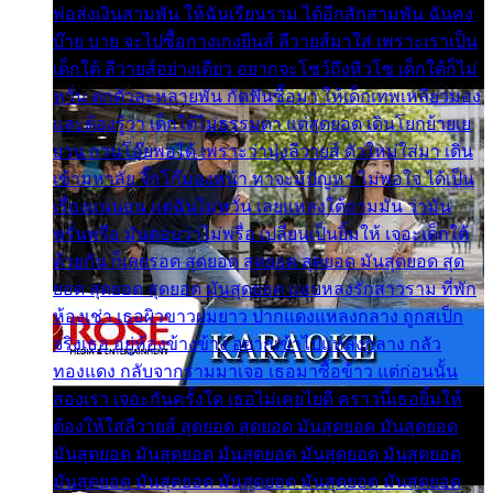
พ่อส่งเงินสามพัน ให้ฉันเรียนราม ได้อีกสักสามพัน ฉันคง
บ๊าย บาย จะไปซื้อกางเกงยีนส์ ลีวายส์มาใส่ เพราะเราเป็น
เด็กใต้ ลีวายส์อย่างเดียว อยากจะโชว์ถึงหิวโซ เด็กใต้ก็ไม่
หวั่น ตกตัวละหลายพัน กัดฟันซื้อมา ให้เด็กเทพเหลียวมอง
และต้องรู้ว่า เด็กใต้ไม่ธรรมดา แต่สุดยอด เดินโยกย้ายเย
ยวน กวนโอ๊ยพอได้ เพราะว่านุ่งลีวายส์ ตัวใหม่ใส่มา เดิน
เข้ามหาลัย จิ๊กโก๊มองหน้า ท่าจะมีปัญหา ไม่พอใจ ได้เป็น
เรื่องแน่นอน แต่ฉันไม่หวั่น เลยแหลงใต้ถามมัน ว่ามัน
พรั่นพรือ มันตอบว่าไม่พรื่อ เปลี่ยนเป็นยิ้มให้ เจอะเด็กใต้
ด้วยกัน ก็เลยรอด สุดยอด สุดยอด สุดยอด มันสุดยอด สุด
ยอด สุดยอด สุดยอด มันสุดยอด แอบหลงรักสาวราม ที่พัก
ห้องเช่า เธอผิวขาวผมยาว ปากแดงแหลงกลาง ถูกสเป็ก
จริงเธอ อยู่ห้องข้างข้าง อยากเข้าไปแหลงกลาง กลัว
ทองแดง กลับจากรามมาเจอ เธอมาซื้อข้าว แต่ก่อนนั้น
สองเรา เจอะกันครั้งใด เธอไม่เคยไยดี คราวนี้เธอยิ้มให้
ต้องให้ใส่ลีวายส์ สุดยอด สุดยอด มันสุดยอด มันสุดยอด
มันสุดยอด มันสุดยอด มันสุดยอด มันสุดยอด มันสุดยอด
มันสุดยอด มันสุดยอด มันสุดยอด มันสุดยอด มันสุดยอด