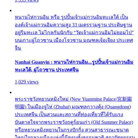
หนานไห่กวนอิม หรือ รูปปั้นเจ้าแม่กวนอิมทะเลใต้ เป็น
องค์เจ้าแม่กวนอิมความสูง 33 เมตรรวมฐาน ประดิษฐาน
อยู่ริมทะเล ไม่ไกลกันนักกับ “วัดเจ้าแม่กวนอิมไม่ยอมไป”
บนเกาะผู่โถวซาน เมืองโจวซาน มณฑลเจ้อเจียง ประเทศ
จีน
Nanhai Guanyin : หนานไห่กวนอิม...รูปปั้นเจ้าแม่กวนอิม
ทะเลใต้, ผู่โถวซาน ประเทศจีน
1,029 views
พระราชวังหยวนหมิงใหม่ (New Yuanming Palace/宮新園
明園) ในเมืองจูไห่ (Zhuhai) มณฑลกวางตุ้ง (Quangdong)
ประเทศจีน เป็นสวนและสถานที่ท่องเที่ยวที่ได้รับแรง
บันดาลใจจากพระราชวังฤดูร้อนเก่า (Old Summer Palace)
หรือหยวนหมิงหยวนในกรุงปักกิ่ง สวนสาธารณะขนาด
ใหญ่ใจกลางเมืองแห่งนี้มีครบทั้งธรรมชาติ สถาปัตยกรรม