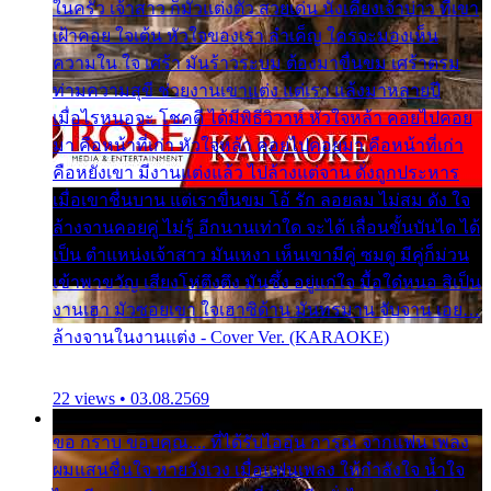
ในครัว เจ้าสาว ก็มัวแต่งตัว สวยเด่น นั่งเคียงเจ้าบ่าว ที่เขา
เฝ้าคอย ใจเต้น หัวใจของเรา ลำเค็ญ ใครจะมองเห็น
ความใน ใจ เศร้า มันร้าวระบม ต้องมาขื่นขม เศร้าตรม
ท่ามความสุขี ช่วยงานเขาแต่ง แต่เรา แล้งมาหลายปี
เมื่อไรหนอจะ โชคดี ได้มีพิธีวิวาห์ หัวใจหล้า คอยไปคอย
มา คือหน้าที่เก่า หัวใจหล้า คอยไปคอยมา คือหน้าที่เก่า
คือหยังเขา มีงานแต่งแล้ว ไปล้างแต่จาน ดั่งถูกประหาร
เมื่อเขาชื่นบาน แต่เราขื่นขม โอ้ รัก ลอยลม ไม่สม ดัง ใจ
ล้างจานคอยคู่ ไม่รู้ อีกนานเท่าใด จะได้ เลื่อนขั้นบันได ได้
เป็น ตำแหน่งเจ้าสาว มันเหงา เห็นเขามีคู่ ซมดู มีคู่ก็ม่วน
เข้าพาขวัญ เสียงโห่ตึงตึง มันซึ้ง อยู่แก่ใจ มื้อใด๋หนอ สิเป็น
งานเฮา มัวซอยเขา ใจเฮาซิด้าน มันทรมาน จับจาน เอย…
ล้างจานในงานแต่ง - Cover Ver. (KARAOKE)
22 views • 03.08.2569
ขอ กราบ ขอบคุณ.... ที่ได้รับไออุ่น การุณ จากแฟน เพลง
ผมแสนชื่นใจ หายวังเวง เมื่อแฟนเพลง ให้กำลังใจ น้ำใจ