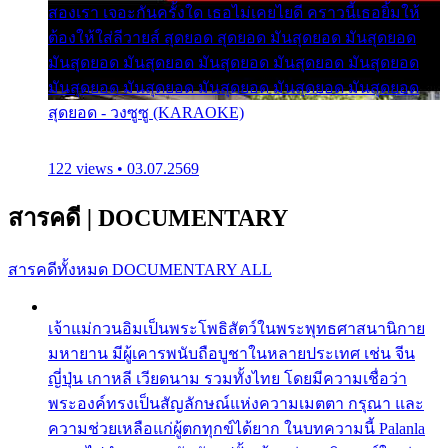
สองเรา เจอะกันครั้งใด เธอไม่เคยไยดี คราวนี้เธอยิ้มให้
ต้องให้ใส่ลีวายส์ สุดยอด สุดยอด มันสุดยอด มันสุดยอด
มันสุดยอด มันสุดยอด มันสุดยอด มันสุดยอด มันสุดยอด
มันสุดยอด มันสุดยอด มันสุดยอด มันสุดยอด มันสุดยอด
สุดยอด - วงซูซู (KARAOKE)
122 views • 03.07.2569
สารคดี
|
DOCUMENTARY
สารคดีทั้งหมด
DOCUMENTARY ALL
เจ้าแม่กวนอิมเป็นพระโพธิสัตว์ในพระพุทธศาสนานิกาย
มหายาน มีผู้เคารพนับถือบูชาในหลายประเทศ เช่น จีน
ญี่ปุ่น เกาหลี เวียดนาม รวมทั้งไทย โดยมีความเชื่อว่า
พระองค์ทรงเป็นสัญลักษณ์แห่งความเมตตา กรุณา และ
ความช่วยเหลือแก่ผู้ตกทุกข์ได้ยาก ในบทความนี้ Palanla