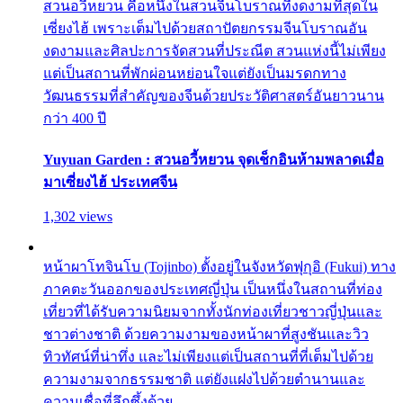
สวนอวี้หยวน คือหนึ่งในสวนจีนโบราณที่งดงามที่สุดใน
เซี่ยงไฮ้ เพราะเต็มไปด้วยสถาปัตยกรรมจีนโบราณอัน
งดงามและศิลปะการจัดสวนที่ประณีต สวนแห่งนี้ไม่เพียง
แต่เป็นสถานที่พักผ่อนหย่อนใจแต่ยังเป็นมรดกทาง
วัฒนธรรมที่สำคัญของจีนด้วยประวัติศาสตร์อันยาวนาน
กว่า 400 ปี
Yuyuan Garden : สวนอวี้หยวน จุดเช็กอินห้ามพลาดเมื่อ
มาเซี่ยงไฮ้ ประเทศจีน
1,302 views
หน้าผาโทจินโบ (Tojinbo) ตั้งอยู่ในจังหวัดฟุกุอิ (Fukui) ทาง
ภาคตะวันออกของประเทศญี่ปุ่น เป็นหนึ่งในสถานที่ท่อง
เที่ยวที่ได้รับความนิยมจากทั้งนักท่องเที่ยวชาวญี่ปุ่นและ
ชาวต่างชาติ ด้วยความงามของหน้าผาที่สูงชันและวิว
ทิวทัศน์ที่น่าทึ่ง และไม่เพียงแต่เป็นสถานที่ที่เต็มไปด้วย
ความงามจากธรรมชาติ แต่ยังแฝงไปด้วยตำนานและ
ความเชื่อที่ลึกซึ้งด้วย