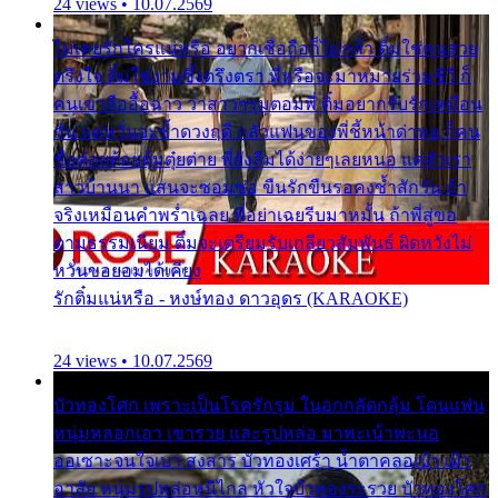
24 views • 10.07.2569
ไม่เคยรักใครแน่หรือ อยากเชื่อถือก็ไม่กล้า ติ๋มใช่คนสวย
ตรึงใจ ติ๋มใช่งามซึ้งตรึงตรา พี่หรือจะมาหมายร่วมชีวี ก็
คนเขาลืออื้อฉาว ว่าสาวๆรุมตอมพี่ ติ๋มอยากรับรักเหมือน
กัน แต่หวั่นจะช้ำดวงฤดี กลัวแฟนของพี่ชี้หน้าด่าทอ ก็คน
ชื่อต๋อยต้อยตุ้มตุ๋ยต่าย พี่ยังลืมได้ง่ายๆเลยหนอ แค่ตัวเรา
สาวบ้านนา แสนจะซอมซ่อ ขืนรักขืนรอคงช้ำสักวัน ถ้า
จริงเหมือนคำพร่ำเฉลย พี่อย่าเฉยรีบมาหมั้น ถ้าพี่สู่ขอ
ตามธรรมเนียม ติ๋มจะเตรียมรับเกลียวสัมพันธ์ ผิดหวังไม่
หวั่นขอยอมได้เคียง
รักติ๋มแน่หรือ - หงษ์ทอง ดาวอุดร (KARAOKE)
24 views • 10.07.2569
บัวทองโศก เพราะเป็นโรครักรุม ในอกกลัดกลุ้ม โดนแฟน
หนุ่มหลอกเอา เขารวย และรูปหล่อ มาพะเน้าพะนอ
ออเซาะจนใจเบา สงสาร บัวทองเศร้า น้ำตาคลอเบ้า เฝ้า
อาลัย หนุ่มรูปหล่อหนีไกล หัวใจบัวทองระรวย บัวทองโศก