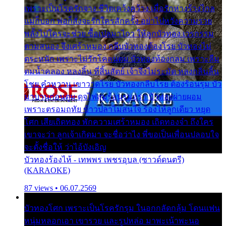
เพราะเป็นโรครักจาง ชีวิตเคว้งคว้าง เมื่อรักห่างร้างไกล
แม่ก็บอก พ่อก็สั่งจะรักใครสักครั้ง อย่าไปหวังความรวย
พลั้งไปใครจะช่วย ซื้อเปลมาไกว ให้ลูกบัวทอง เวรกรรม
ตามสนอง จึงเศร้าหมอง กลีบบัวทองต้องโรย บัวทองไม่
ตระหนัก เพราะไม่รักโคลนตม บัวทองท้องกลม เพราะลืม
ตมน้ำคลอง หลงลิ้น ที่สิ้นสัตย์ เจ้าจึงไม่ระมัด หลงกลิ่นลิ้น
โชย คำหวาน เขาวาดโรย บัวทองกลีบโรย ต้องร้อนรุม บัว
มาบานก่อนตูม ดุจไฟสุมร้อนรุมอุรา บัวทองผ่ายผอม
เพราะตรอมฤทัย ข้าวปลาไม่สนใจ ร้องไห้ลูกเดียว หยุด
โศก เสียเถิดทอง พักความเศร้าหมอง เถิดทองจ๋า ถึงใคร
เขาจะว่า ลูกเจ้าเกิดมา จะชื่อว่าไง พี่ขอเป็นเพื่อนปลอบใจ
จะตั้งชื่อให้ ว่าไอ้บังเอิญ
บัวทองร้องไห้ - เทพพร เพชรอุบล (ซาวด์ดนตรี)
(KARAOKE)
87 views • 06.07.2569
บัวทองโศก เพราะเป็นโรครักรุม ในอกกลัดกลุ้ม โดนแฟน
หนุ่มหลอกเอา เขารวย และรูปหล่อ มาพะเน้าพะนอ