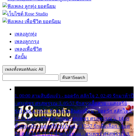
เพลงลูกทุ่ง
เพลงลูกกรุง
เพลงเพื่อชีวิต
อัลบั้ม
เพลงทั้งหมด
Music All
ค้นหา
Search
1. 00:00 สามสิบยังแจ๋ว - ยอดรัก สลักใจ 2. 02:49 รักมาห้าปี
- ศรเพชร ศรสุพรรณ 3. 05:57 รักสาวเสื้อลาย - แสงสุรีย์
รุ่งโรจน์ 4. 09:51 รักสะท้านดินสะเทือน - ยอดรัก สลักใจ 5.
12:23 มอเตอร์ไซค์ทำหล่น - ศรเพชร ศรสุพรรณ 6. 14:49
หิ้วกระเป๋า - แสงสุรีย์ รุ่งโรจน์ 7. 17:57 รักเผื่อเลือก - ยอด
รัก สลักใจ 8. 21:21 น้ำตาไอ้หนุ่ม - ศรเพชร ศรสุพรรณ 9.