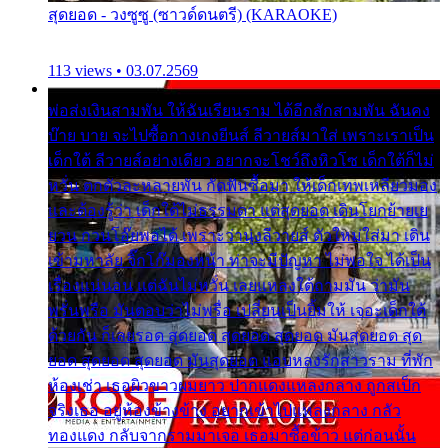
สุดยอด - วงซูซู (ซาวด์ดนตรี) (KARAOKE)
113 views • 03.07.2569
พ่อส่งเงินสามพัน ให้ฉันเรียนราม ได้อีกสักสามพัน ฉันคง
บ๊าย บาย จะไปซื้อกางเกงยีนส์ ลีวายส์มาใส่ เพราะเราเป็น
เด็กใต้ ลีวายส์อย่างเดียว อยากจะโชว์ถึงหิวโซ เด็กใต้ก็ไม่
หวั่น ตกตัวละหลายพัน กัดฟันซื้อมา ให้เด็กเทพเหลียวมอง
และต้องรู้ว่า เด็กใต้ไม่ธรรมดา แต่สุดยอด เดินโยกย้ายเย
ยวน กวนโอ๊ยพอได้ เพราะว่านุ่งลีวายส์ ตัวใหม่ใส่มา เดิน
เข้ามหาลัย จิ๊กโก๊มองหน้า ท่าจะมีปัญหา ไม่พอใจ ได้เป็น
เรื่องแน่นอน แต่ฉันไม่หวั่น เลยแหลงใต้ถามมัน ว่ามัน
พรั่นพรือ มันตอบว่าไม่พรื่อ เปลี่ยนเป็นยิ้มให้ เจอะเด็กใต้
ด้วยกัน ก็เลยรอด สุดยอด สุดยอด สุดยอด มันสุดยอด สุด
ยอด สุดยอด สุดยอด มันสุดยอด แอบหลงรักสาวราม ที่พัก
ห้องเช่า เธอผิวขาวผมยาว ปากแดงแหลงกลาง ถูกสเป็ก
จริงเธอ อยู่ห้องข้างข้าง อยากเข้าไปแหลงกลาง กลัว
ทองแดง กลับจากรามมาเจอ เธอมาซื้อข้าว แต่ก่อนนั้น