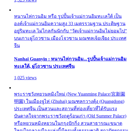
หนานไห่กวนอิม หรือ รูปปั้นเจ้าแม่กวนอิมทะเลใต้ เป็น
องค์เจ้าแม่กวนอิมความสูง 33 เมตรรวมฐาน ประดิษฐาน
อยู่ริมทะเล ไม่ไกลกันนักกับ “วัดเจ้าแม่กวนอิมไม่ยอมไป”
บนเกาะผู่โถวซาน เมืองโจวซาน มณฑลเจ้อเจียง ประเทศ
จีน
Nanhai Guanyin : หนานไห่กวนอิม...รูปปั้นเจ้าแม่กวนอิม
ทะเลใต้, ผู่โถวซาน ประเทศจีน
1,025 views
พระราชวังหยวนหมิงใหม่ (New Yuanming Palace/宮新園
明園) ในเมืองจูไห่ (Zhuhai) มณฑลกวางตุ้ง (Quangdong)
ประเทศจีน เป็นสวนและสถานที่ท่องเที่ยวที่ได้รับแรง
บันดาลใจจากพระราชวังฤดูร้อนเก่า (Old Summer Palace)
หรือหยวนหมิงหยวนในกรุงปักกิ่ง สวนสาธารณะขนาด
ใหญ่ใจกลางเมืองแห่งนี้มีครบทั้งธรรมชาติ สถาปัตยกรรม