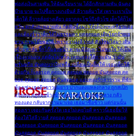
พ่อส่งเงินสามพัน ให้ฉันเรียนราม ได้อีกสักสามพัน ฉันคง
บ๊าย บาย จะไปซื้อกางเกงยีนส์ ลีวายส์มาใส่ เพราะเราเป็น
เด็กใต้ ลีวายส์อย่างเดียว อยากจะโชว์ถึงหิวโซ เด็กใต้ก็ไม่
หวั่น ตกตัวละหลายพัน กัดฟันซื้อมา ให้เด็กเทพเหลียวมอง
และต้องรู้ว่า เด็กใต้ไม่ธรรมดา แต่สุดยอด เดินโยกย้ายเย
ยวน กวนโอ๊ยพอได้ เพราะว่านุ่งลีวายส์ ตัวใหม่ใส่มา เดิน
เข้ามหาลัย จิ๊กโก๊มองหน้า ท่าจะมีปัญหา ไม่พอใจ ได้เป็น
เรื่องแน่นอน แต่ฉันไม่หวั่น เลยแหลงใต้ถามมัน ว่ามัน
พรั่นพรือ มันตอบว่าไม่พรื่อ เปลี่ยนเป็นยิ้มให้ เจอะเด็กใต้
ด้วยกัน ก็เลยรอด สุดยอด สุดยอด สุดยอด มันสุดยอด สุด
ยอด สุดยอด สุดยอด มันสุดยอด แอบหลงรักสาวราม ที่พัก
ห้องเช่า เธอผิวขาวผมยาว ปากแดงแหลงกลาง ถูกสเป็ก
จริงเธอ อยู่ห้องข้างข้าง อยากเข้าไปแหลงกลาง กลัว
ทองแดง กลับจากรามมาเจอ เธอมาซื้อข้าว แต่ก่อนนั้น
สองเรา เจอะกันครั้งใด เธอไม่เคยไยดี คราวนี้เธอยิ้มให้
ต้องให้ใส่ลีวายส์ สุดยอด สุดยอด มันสุดยอด มันสุดยอด
มันสุดยอด มันสุดยอด มันสุดยอด มันสุดยอด มันสุดยอด
มันสุดยอด มันสุดยอด มันสุดยอด มันสุดยอด มันสุดยอด