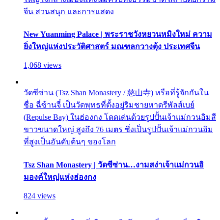
จีน สวนสนุก และการแสดง
New Yuanming Palace | พระราชวังหยวนหมิงใหม่ ความ
ยิ่งใหญ่แห่งประวัติศาสตร์ มณฑลกวางตุ้ง ประเทศจีน
1,068 views
วัดซีซ่าน (Tsz Shan Monastery / 慈山寺) หรือที่รู้จักกันใน
ชื่อ ฉี่ซ้านจี๋ เป็นวัดพุทธที่ตั้งอยู่ริมชายหาดรีพัลส์เบย์
(Repulse Bay) ในฮ่องกง โดดเด่นด้วยรูปปั้นเจ้าแม่กวนอิมสี
ขาวขนาดใหญ่ สูงถึง 76 เมตร ซึ่งเป็นรูปปั้นเจ้าแม่กวนอิม
ที่สูงเป็นอันดับต้นๆ ของโลก
Tsz Shan Monastery | วัดซีซ่าน…งามสง่าเจ้าแม่กวนอิ
มองค์ใหญ่แห่งฮ่องกง
824 views