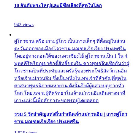
10 อันดับพระใหญ่และมีชื่อเสียงที่สุดในโลก
942 views
ผู่โถวซาน หรือ เกาะผู่โถว เป็นเกาะเล็กๆ ที่ตั้งอยู่ในส่วน
ตะวันออกของเมืองโจวซาน มณฑลเจ้อเจียง ประเทศจีน
โดยอยู่ทางตอนใต้ของนครเซี่ยงไฮ้ ผู่โถวซานเป็น 1 ใน 4
พุทธคีรีหรือภูเขาศักดิ์สิทธิ์ของจีน ชาวพุทธจีนเชื่อกันว่าผู่
โถวซานเป็นที่ประทับและตรัสรู้ของพระโพธิสัตว์กวนอิม
หรือเจ้าแม่กวนอิม ซึ่งเป็นหนึ่งในเทพเจ้าที่สำคัญที่สุดใน
ศาสนาพุทธนิกายมหายาน ดังนั้นจึงมีผู้แสวงบุญจากทั่ว
โลก โดยเฉพาะผู้ที่ศรัทธาในเจ้าแม่กวนอิมเดินทางมาที่
เกาะแห่งนี้เพื่อสักการะขอพรอยู่โดยตลอด
รวม 5 วัดสำคัญแห่งถิ่นกำเนิดเจ้าแม่กวนอิม | เกาะผู่โถว
ซาน มณฑลเจ้อเจียง ประเทศจีน
1,525 views