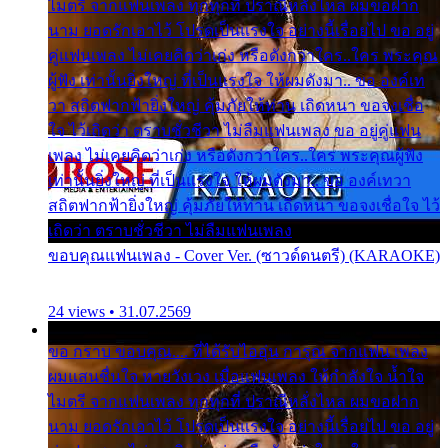
ไมตรี จากแฟนเพลง ทุกทุกที่ ปราณีหลั่งไหล ผมขอฝาก
นาม ยอดรักเอาไว้ โปรดเป็นแรงใจ อย่างนี้เรื่อยไป ขอ อยู่
คู่แฟนเพลง ไม่เคยคิดว่าเก่ง หรือดังกว่าใคร..ใคร พระคุณ
ผู้ฟัง เท่านั้นยิ่งใหญ่ ที่เป็นแรงใจ ให้ผมดังมา.. ขอ องค์เท
วา สถิตฟากฟ้ายิ่งใหญ่ คุ้มภัยให้ท่าน เถิดหนา ขอจงเชื่อ
ใจ ไว้เถิดว่า ตราบชั่วชีวา ไม่ลืมแฟนเพลง ขอ อยู่คู่แฟน
เพลง ไม่เคยคิดว่าเก่ง หรือดังกว่าใคร..ใคร พระคุณผู้ฟัง
เท่านั้นยิ่งใหญ่ ที่เป็นแรงใจ ให้ผมดังมา.. ขอ องค์เทวา
สถิตฟากฟ้ายิ่งใหญ่ คุ้มภัยให้ท่าน เถิดหนา ขอจงเชื่อใจ ไว้
เถิดว่า ตราบชั่วชีวา ไม่ลืมแฟนเพลง
ขอบคุณแฟนเพลง - Cover Ver. (ซาวด์ดนตรี) (KARAOKE)
24 views • 31.07.2569
ขอ กราบ ขอบคุณ.... ที่ได้รับไออุ่น การุณ จากแฟน เพลง
ผมแสนชื่นใจ หายวังเวง เมื่อแฟนเพลง ให้กำลังใจ น้ำใจ
ไมตรี จากแฟนเพลง ทุกทุกที่ ปราณีหลั่งไหล ผมขอฝาก
นาม ยอดรักเอาไว้ โปรดเป็นแรงใจ อย่างนี้เรื่อยไป ขอ อยู่