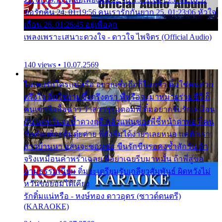
ขอรักคืน 24. 01:19:56 คนเรารักกันยาก 25. 01:23:06 หัวใจ
เถื่อน 26. 01:26:45 อยู่เพื่อลูก
เพลงเพราะเสนาะดวงใจ - ดาวใจ ไพจิตร (Official Audio)
140 views • 10.07.2569
ไม่เคยรักใครแน่หรือ อยากเชื่อถือก็ไม่กล้า ติ๋มใช่คนสวย
ตรึงใจ ติ๋มใช่งามซึ้งตรึงตรา พี่หรือจะมาหมายร่วมชีวี ก็
คนเขาลืออื้อฉาว ว่าสาวๆรุมตอมพี่ ติ๋มอยากรับรักเหมือน
กัน แต่หวั่นจะช้ำดวงฤดี กลัวแฟนของพี่ชี้หน้าด่าทอ ก็คน
ชื่อต๋อยต้อยตุ้มตุ๋ยต่าย พี่ยังลืมได้ง่ายๆเลยหนอ แค่ตัวเรา
สาวบ้านนา แสนจะซอมซ่อ ขืนรักขืนรอคงช้ำสักวัน ถ้า
จริงเหมือนคำพร่ำเฉลย พี่อย่าเฉยรีบมาหมั้น ถ้าพี่สู่ขอ
ตามธรรมเนียม ติ๋มจะเตรียมรับเกลียวสัมพันธ์ ผิดหวังไม่
หวั่นขอยอมได้เคียง
รักติ๋มแน่หรือ - หงษ์ทอง ดาวอุดร (ซาวด์ดนตรี)
(KARAOKE)