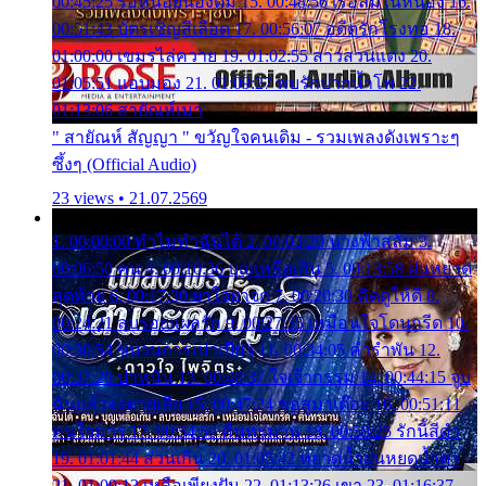
00:45:25 รอหน่อยน้องติ๋ม 15. 00:48:56 เรือล่มในหนอง 16.
00:51:43 บัตรเชิญสีเลือด 17. 00:56:07 อดีตรักโรงทอ 18.
01:00:00 เขมรไล่ควาย 19. 01:02:55 สาวสวนแตง 20.
01:05:51 แอบมอง 21. 01:09:27 พบรักปากน้ำโพ 22.
01:13:06 สายัณห์เมา
" สายัณห์ สัญญา " ขวัญใจคนเดิม - รวมเพลงดังเพราะๆ
ซึ้งๆ (Official Audio)
23 views • 21.07.2569
1. 00:00:00 ทำไมทำฉันได้ 2. 00:03:20 นางฟ้าสลัม 3.
00:06:50 คน 4. 00:10:36 บุญเหลือเกิน 5. 00:13:58 ฝนหยาด
สุดท้าย 6. 00:17:30 ยาใจยาจก 7. 00:20:30 คิดดูให้ดี 8.
00:24:21 ลบรอยแผลรัก 9. 00:27:35 เหมือนใจโดนกรีด 10.
00:30:54 ขบวนการเปาเปียว 11. 00:34:05 คำรำพัน 12.
00:37:20 ปาหนัน 13. 00:40:37 ใจเจ้ากรรม 14. 00:44:15 จูบ
ฉันแล้วจงตายเสีย 15. 00:47:24 ขอสูมาเต๊อะ 16. 00:51:11
คนใจมาร 17. 00:54:50 คืนทรมาน 18. 00:58:25 รักนี้สีดำ
19. 01:01:44 ส่วนเกิน 20. 01:05:42 หยาดน้ำฝนหยดน้ำตา
21. 01:09:13 เหลือเพียงฝัน 22. 01:13:26 เขา 23. 01:16:37