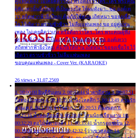
คู่แฟนเพลง ไม่เคยคิดว่าเก่ง หรือดังกว่าใคร..ใคร พระคุณ
ผู้ฟัง เท่านั้นยิ่งใหญ่ ที่เป็นแรงใจ ให้ผมดังมา.. ขอ องค์เท
วา สถิตฟากฟ้ายิ่งใหญ่ คุ้มภัยให้ท่าน เถิดหนา ขอจงเชื่อ
ใจ ไว้เถิดว่า ตราบชั่วชีวา ไม่ลืมแฟนเพลง ขอ อยู่คู่แฟน
เพลง ไม่เคยคิดว่าเก่ง หรือดังกว่าใคร..ใคร พระคุณผู้ฟัง
เท่านั้นยิ่งใหญ่ ที่เป็นแรงใจ ให้ผมดังมา.. ขอ องค์เทวา
สถิตฟากฟ้ายิ่งใหญ่ คุ้มภัยให้ท่าน เถิดหนา ขอจงเชื่อใจ ไว้
เถิดว่า ตราบชั่วชีวา ไม่ลืมแฟนเพลง
ขอบคุณแฟนเพลง - Cover Ver. (KARAOKE)
26 views • 31.07.2569
1. 00:00:00 ยินดีรับเดน 2. 00:03:44 น้ำตาอีสาน 3. 00:07:51
กิ่งทองใบหยก 4. 00:10:35 น้ำนิ่งไหลลึก 5. 00:13:49 ลานรัก
ลานเท 6. 00:17:06 จำใจจาก 7. 00:20:53 คืนฝนตก 8.
00:25:16 น้ำลงเดือนยี่ 9. 00:28:47 โสนน้อยเรือนงาม 10.
00:32:29 ตอไม้ที่ตายแล้ว 11. 00:35:41 น้ำกรดแช่เย็น 12.
00:39:08 อยากฟังซ้ำ 13. 00:42:32 รู้ว่าเขาหลอก 14.