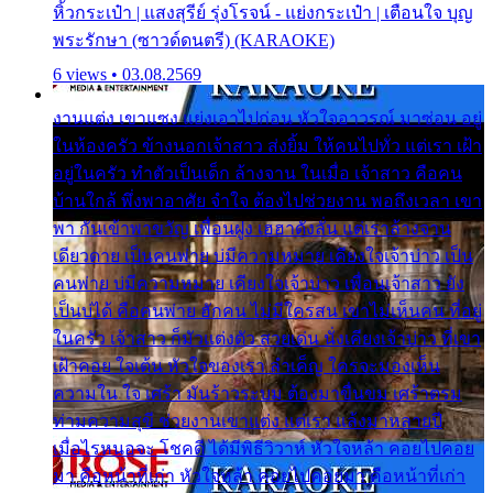
หิ้วกระเป๋า | แสงสุรีย์ รุ่งโรจน์ - แย่งกระเป๋า | เตือนใจ บุญ
พระรักษา (ซาวด์ดนตรี) (KARAOKE)
6 views • 03.08.2569
งานแต่ง เขาแซง แย่งเอาไปก่อน หัวใจอาวรณ์ มาซ่อน อยู่
ในห้องครัว ข้างนอกเจ้าสาว ส่งยิ้ม ให้คนไปทั่ว แต่เรา เฝ้า
อยู่ในครัว ทำตัวเป็นเด็ก ล้างจาน ในเมื่อ เจ้าสาว คือคน
บ้านใกล้ พึ่งพาอาศัย จำใจ ต้องไปช่วยงาน พอถึงเวลา เขา
พา กันเข้าพาขวัญ เพื่อนฝูง เฮฮาดังลั่น แต่เราล้างจาน
เดียวดาย เป็นคนพ่าย บ่มีความหมาย เคียงใจเจ้าบ่าว เป็น
คนพ่าย บ่มีความหมาย เคียงใจเจ้าบ่าว เพื่อนเจ้าสาว ยัง
เป็นบ่ได้ คือคนพ่าย ฮักคน ไม่มีใครสน เขาไม่เห็นคน ที่อยู่
ในครัว เจ้าสาว ก็มัวแต่งตัว สวยเด่น นั่งเคียงเจ้าบ่าว ที่เขา
เฝ้าคอย ใจเต้น หัวใจของเรา ลำเค็ญ ใครจะมองเห็น
ความใน ใจ เศร้า มันร้าวระบม ต้องมาขื่นขม เศร้าตรม
ท่ามความสุขี ช่วยงานเขาแต่ง แต่เรา แล้งมาหลายปี
เมื่อไรหนอจะ โชคดี ได้มีพิธีวิวาห์ หัวใจหล้า คอยไปคอย
มา คือหน้าที่เก่า หัวใจหล้า คอยไปคอยมา คือหน้าที่เก่า