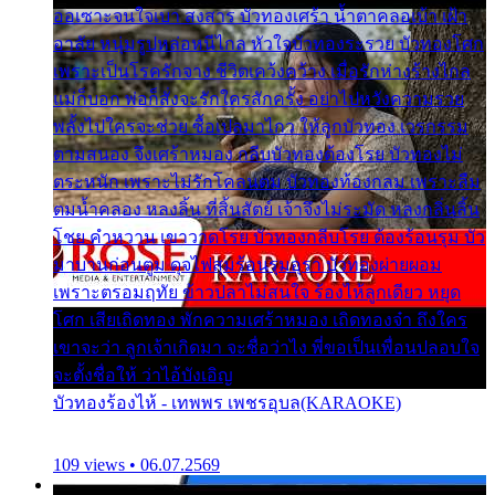
ออเซาะจนใจเบา สงสาร บัวทองเศร้า น้ำตาคลอเบ้า เฝ้า
อาลัย หนุ่มรูปหล่อหนีไกล หัวใจบัวทองระรวย บัวทองโศก
เพราะเป็นโรครักจาง ชีวิตเคว้งคว้าง เมื่อรักห่างร้างไกล
แม่ก็บอก พ่อก็สั่งจะรักใครสักครั้ง อย่าไปหวังความรวย
พลั้งไปใครจะช่วย ซื้อเปลมาไกว ให้ลูกบัวทอง เวรกรรม
ตามสนอง จึงเศร้าหมอง กลีบบัวทองต้องโรย บัวทองไม่
ตระหนัก เพราะไม่รักโคลนตม บัวทองท้องกลม เพราะลืม
ตมน้ำคลอง หลงลิ้น ที่สิ้นสัตย์ เจ้าจึงไม่ระมัด หลงกลิ่นลิ้น
โชย คำหวาน เขาวาดโรย บัวทองกลีบโรย ต้องร้อนรุม บัว
มาบานก่อนตูม ดุจไฟสุมร้อนรุมอุรา บัวทองผ่ายผอม
เพราะตรอมฤทัย ข้าวปลาไม่สนใจ ร้องไห้ลูกเดียว หยุด
โศก เสียเถิดทอง พักความเศร้าหมอง เถิดทองจ๋า ถึงใคร
เขาจะว่า ลูกเจ้าเกิดมา จะชื่อว่าไง พี่ขอเป็นเพื่อนปลอบใจ
จะตั้งชื่อให้ ว่าไอ้บังเอิญ
บัวทองร้องไห้ - เทพพร เพชรอุบล(KARAOKE)
109 views • 06.07.2569