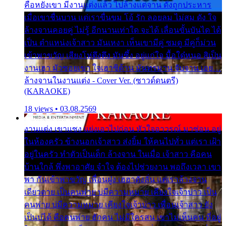
คือหยังเขา มีงานแต่งแล้ว ไปล้างแต่จาน ดั่งถูกประหาร
เมื่อเขาชื่นบาน แต่เราขื่นขม โอ้ รัก ลอยลม ไม่สม ดัง ใจ
ล้างจานคอยคู่ ไม่รู้ อีกนานเท่าใด จะได้ เลื่อนขั้นบันได ได้
เป็น ตำแหน่งเจ้าสาว มันเหงา เห็นเขามีคู่ ซมดู มีคู่ก็ม่วน
เข้าพาขวัญ เสียงโห่ตึงตึง มันซึ้ง อยู่แก่ใจ มื้อใด๋หนอ สิเป็น
งานเฮา มัวซอยเขา ใจเฮาซิด้าน มันทรมาน จับจาน เอย…
ล้างจานในงานแต่ง - Cover Ver. (ซาวด์ดนตรี)
(KARAOKE)
18 views • 03.08.2569
งานแต่ง เขาแซง แย่งเอาไปก่อน หัวใจอาวรณ์ มาซ่อน อยู่
ในห้องครัว ข้างนอกเจ้าสาว ส่งยิ้ม ให้คนไปทั่ว แต่เรา เฝ้า
อยู่ในครัว ทำตัวเป็นเด็ก ล้างจาน ในเมื่อ เจ้าสาว คือคน
บ้านใกล้ พึ่งพาอาศัย จำใจ ต้องไปช่วยงาน พอถึงเวลา เขา
พา กันเข้าพาขวัญ เพื่อนฝูง เฮฮาดังลั่น แต่เราล้างจาน
เดียวดาย เป็นคนพ่าย บ่มีความหมาย เคียงใจเจ้าบ่าว เป็น
คนพ่าย บ่มีความหมาย เคียงใจเจ้าบ่าว เพื่อนเจ้าสาว ยัง
เป็นบ่ได้ คือคนพ่าย ฮักคน ไม่มีใครสน เขาไม่เห็นคน ที่อยู่