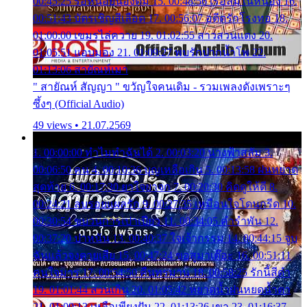
00:45:25 รอหน่อยน้องติ๋ม 15. 00:48:56 เรือล่มในหนอง 16.
00:51:43 บัตรเชิญสีเลือด 17. 00:56:07 อดีตรักโรงทอ 18.
01:00:00 เขมรไล่ควาย 19. 01:02:55 สาวสวนแตง 20.
01:05:51 แอบมอง 21. 01:09:27 พบรักปากน้ำโพ 22.
01:13:06 สายัณห์เมา
" สายัณห์ สัญญา " ขวัญใจคนเดิม - รวมเพลงดังเพราะๆ
ซึ้งๆ (Official Audio)
49 views • 21.07.2569
1. 00:00:00 ทำไมทำฉันได้ 2. 00:03:20 นางฟ้าสลัม 3.
00:06:50 คน 4. 00:10:36 บุญเหลือเกิน 5. 00:13:58 ฝนหยาด
สุดท้าย 6. 00:17:30 ยาใจยาจก 7. 00:20:30 คิดดูให้ดี 8.
00:24:21 ลบรอยแผลรัก 9. 00:27:35 เหมือนใจโดนกรีด 10.
00:30:54 ขบวนการเปาเปียว 11. 00:34:05 คำรำพัน 12.
00:37:20 ปาหนัน 13. 00:40:37 ใจเจ้ากรรม 14. 00:44:15 จูบ
ฉันแล้วจงตายเสีย 15. 00:47:24 ขอสูมาเต๊อะ 16. 00:51:11
คนใจมาร 17. 00:54:50 คืนทรมาน 18. 00:58:25 รักนี้สีดำ
19. 01:01:44 ส่วนเกิน 20. 01:05:42 หยาดน้ำฝนหยดน้ำตา
21. 01:09:13 เหลือเพียงฝัน 22. 01:13:26 เขา 23. 01:16:37