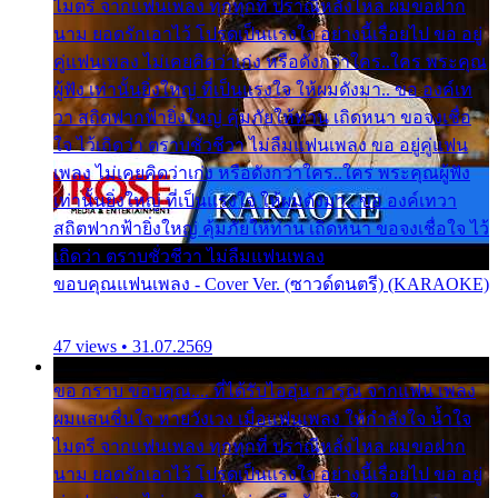
ไมตรี จากแฟนเพลง ทุกทุกที่ ปราณีหลั่งไหล ผมขอฝาก
นาม ยอดรักเอาไว้ โปรดเป็นแรงใจ อย่างนี้เรื่อยไป ขอ อยู่
คู่แฟนเพลง ไม่เคยคิดว่าเก่ง หรือดังกว่าใคร..ใคร พระคุณ
ผู้ฟัง เท่านั้นยิ่งใหญ่ ที่เป็นแรงใจ ให้ผมดังมา.. ขอ องค์เท
วา สถิตฟากฟ้ายิ่งใหญ่ คุ้มภัยให้ท่าน เถิดหนา ขอจงเชื่อ
ใจ ไว้เถิดว่า ตราบชั่วชีวา ไม่ลืมแฟนเพลง ขอ อยู่คู่แฟน
เพลง ไม่เคยคิดว่าเก่ง หรือดังกว่าใคร..ใคร พระคุณผู้ฟัง
เท่านั้นยิ่งใหญ่ ที่เป็นแรงใจ ให้ผมดังมา.. ขอ องค์เทวา
สถิตฟากฟ้ายิ่งใหญ่ คุ้มภัยให้ท่าน เถิดหนา ขอจงเชื่อใจ ไว้
เถิดว่า ตราบชั่วชีวา ไม่ลืมแฟนเพลง
ขอบคุณแฟนเพลง - Cover Ver. (ซาวด์ดนตรี) (KARAOKE)
47 views • 31.07.2569
ขอ กราบ ขอบคุณ.... ที่ได้รับไออุ่น การุณ จากแฟน เพลง
ผมแสนชื่นใจ หายวังเวง เมื่อแฟนเพลง ให้กำลังใจ น้ำใจ
ไมตรี จากแฟนเพลง ทุกทุกที่ ปราณีหลั่งไหล ผมขอฝาก
นาม ยอดรักเอาไว้ โปรดเป็นแรงใจ อย่างนี้เรื่อยไป ขอ อยู่