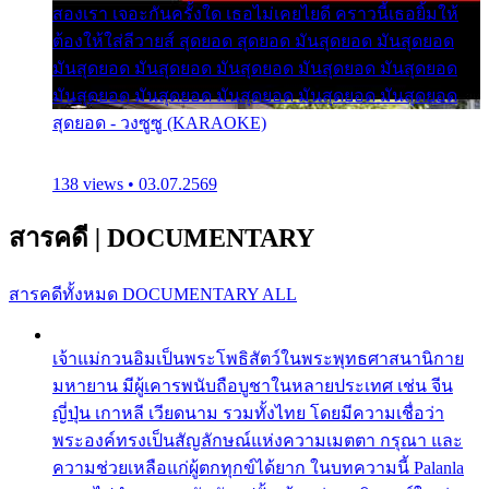
สองเรา เจอะกันครั้งใด เธอไม่เคยไยดี คราวนี้เธอยิ้มให้
ต้องให้ใส่ลีวายส์ สุดยอด สุดยอด มันสุดยอด มันสุดยอด
มันสุดยอด มันสุดยอด มันสุดยอด มันสุดยอด มันสุดยอด
มันสุดยอด มันสุดยอด มันสุดยอด มันสุดยอด มันสุดยอด
สุดยอด - วงซูซู (KARAOKE)
138 views • 03.07.2569
สารคดี
|
DOCUMENTARY
สารคดีทั้งหมด
DOCUMENTARY ALL
เจ้าแม่กวนอิมเป็นพระโพธิสัตว์ในพระพุทธศาสนานิกาย
มหายาน มีผู้เคารพนับถือบูชาในหลายประเทศ เช่น จีน
ญี่ปุ่น เกาหลี เวียดนาม รวมทั้งไทย โดยมีความเชื่อว่า
พระองค์ทรงเป็นสัญลักษณ์แห่งความเมตตา กรุณา และ
ความช่วยเหลือแก่ผู้ตกทุกข์ได้ยาก ในบทความนี้ Palanla