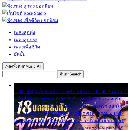
เพลงลูกทุ่ง
เพลงลูกกรุง
เพลงเพื่อชีวิต
อัลบั้ม
เพลงทั้งหมด
Music All
ค้นหา
Search
1. 00:00 สามสิบยังแจ๋ว - ยอดรัก สลักใจ 2. 02:49 รักมาห้าปี
- ศรเพชร ศรสุพรรณ 3. 05:57 รักสาวเสื้อลาย - แสงสุรีย์
รุ่งโรจน์ 4. 09:51 รักสะท้านดินสะเทือน - ยอดรัก สลักใจ 5.
12:23 มอเตอร์ไซค์ทำหล่น - ศรเพชร ศรสุพรรณ 6. 14:49
หิ้วกระเป๋า - แสงสุรีย์ รุ่งโรจน์ 7. 17:57 รักเผื่อเลือก - ยอด
รัก สลักใจ 8. 21:21 น้ำตาไอ้หนุ่ม - ศรเพชร ศรสุพรรณ 9.