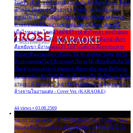
ในครัว เจ้าสาว ก็มัวแต่งตัว สวยเด่น นั่งเคียงเจ้าบ่าว ที่เขา
เฝ้าคอย ใจเต้น หัวใจของเรา ลำเค็ญ ใครจะมองเห็น
ความใน ใจ เศร้า มันร้าวระบม ต้องมาขื่นขม เศร้าตรม
ท่ามความสุขี ช่วยงานเขาแต่ง แต่เรา แล้งมาหลายปี
เมื่อไรหนอจะ โชคดี ได้มีพิธีวิวาห์ หัวใจหล้า คอยไปคอย
มา คือหน้าที่เก่า หัวใจหล้า คอยไปคอยมา คือหน้าที่เก่า
คือหยังเขา มีงานแต่งแล้ว ไปล้างแต่จาน ดั่งถูกประหาร
เมื่อเขาชื่นบาน แต่เราขื่นขม โอ้ รัก ลอยลม ไม่สม ดัง ใจ
ล้างจานคอยคู่ ไม่รู้ อีกนานเท่าใด จะได้ เลื่อนขั้นบันได ได้
เป็น ตำแหน่งเจ้าสาว มันเหงา เห็นเขามีคู่ ซมดู มีคู่ก็ม่วน
เข้าพาขวัญ เสียงโห่ตึงตึง มันซึ้ง อยู่แก่ใจ มื้อใด๋หนอ สิเป็น
งานเฮา มัวซอยเขา ใจเฮาซิด้าน มันทรมาน จับจาน เอย…
ล้างจานในงานแต่ง - Cover Ver. (KARAOKE)
44 views • 03.08.2569
ขอ กราบ ขอบคุณ.... ที่ได้รับไออุ่น การุณ จากแฟน เพลง
ผมแสนชื่นใจ หายวังเวง เมื่อแฟนเพลง ให้กำลังใจ น้ำใจ