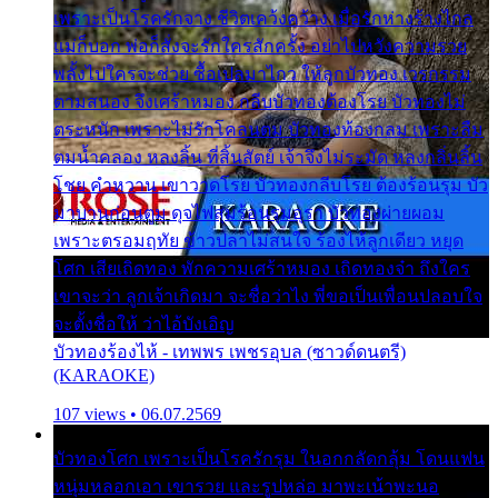
เพราะเป็นโรครักจาง ชีวิตเคว้งคว้าง เมื่อรักห่างร้างไกล
แม่ก็บอก พ่อก็สั่งจะรักใครสักครั้ง อย่าไปหวังความรวย
พลั้งไปใครจะช่วย ซื้อเปลมาไกว ให้ลูกบัวทอง เวรกรรม
ตามสนอง จึงเศร้าหมอง กลีบบัวทองต้องโรย บัวทองไม่
ตระหนัก เพราะไม่รักโคลนตม บัวทองท้องกลม เพราะลืม
ตมน้ำคลอง หลงลิ้น ที่สิ้นสัตย์ เจ้าจึงไม่ระมัด หลงกลิ่นลิ้น
โชย คำหวาน เขาวาดโรย บัวทองกลีบโรย ต้องร้อนรุม บัว
มาบานก่อนตูม ดุจไฟสุมร้อนรุมอุรา บัวทองผ่ายผอม
เพราะตรอมฤทัย ข้าวปลาไม่สนใจ ร้องไห้ลูกเดียว หยุด
โศก เสียเถิดทอง พักความเศร้าหมอง เถิดทองจ๋า ถึงใคร
เขาจะว่า ลูกเจ้าเกิดมา จะชื่อว่าไง พี่ขอเป็นเพื่อนปลอบใจ
จะตั้งชื่อให้ ว่าไอ้บังเอิญ
บัวทองร้องไห้ - เทพพร เพชรอุบล (ซาวด์ดนตรี)
(KARAOKE)
107 views • 06.07.2569
บัวทองโศก เพราะเป็นโรครักรุม ในอกกลัดกลุ้ม โดนแฟน
หนุ่มหลอกเอา เขารวย และรูปหล่อ มาพะเน้าพะนอ