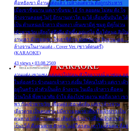
คือหยังเขา มีงานแต่งแล้ว ไปล้างแต่จาน ดั่งถูกประหาร
เมื่อเขาชื่นบาน แต่เราขื่นขม โอ้ รัก ลอยลม ไม่สม ดัง ใจ
ล้างจานคอยคู่ ไม่รู้ อีกนานเท่าใด จะได้ เลื่อนขั้นบันได ได้
เป็น ตำแหน่งเจ้าสาว มันเหงา เห็นเขามีคู่ ซมดู มีคู่ก็ม่วน
เข้าพาขวัญ เสียงโห่ตึงตึง มันซึ้ง อยู่แก่ใจ มื้อใด๋หนอ สิเป็น
งานเฮา มัวซอยเขา ใจเฮาซิด้าน มันทรมาน จับจาน เอย…
ล้างจานในงานแต่ง - Cover Ver. (ซาวด์ดนตรี)
(KARAOKE)
43 views • 03.08.2569
งานแต่ง เขาแซง แย่งเอาไปก่อน หัวใจอาวรณ์ มาซ่อน อยู่
ในห้องครัว ข้างนอกเจ้าสาว ส่งยิ้ม ให้คนไปทั่ว แต่เรา เฝ้า
อยู่ในครัว ทำตัวเป็นเด็ก ล้างจาน ในเมื่อ เจ้าสาว คือคน
บ้านใกล้ พึ่งพาอาศัย จำใจ ต้องไปช่วยงาน พอถึงเวลา เขา
พา กันเข้าพาขวัญ เพื่อนฝูง เฮฮาดังลั่น แต่เราล้างจาน
เดียวดาย เป็นคนพ่าย บ่มีความหมาย เคียงใจเจ้าบ่าว เป็น
คนพ่าย บ่มีความหมาย เคียงใจเจ้าบ่าว เพื่อนเจ้าสาว ยัง
เป็นบ่ได้ คือคนพ่าย ฮักคน ไม่มีใครสน เขาไม่เห็นคน ที่อยู่