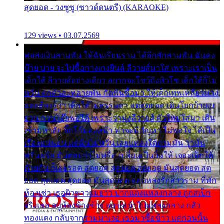
สุดยอด - วงซูซู (ซาวด์ดนตรี) (KARAOKE)
129 views • 03.07.2569
พ่อส่งเงินสามพัน ให้ฉันเรียนราม ได้อีกสักสามพัน ฉันคง
บ๊าย บาย จะไปซื้อกางเกงยีนส์ ลีวายส์มาใส่ เพราะเราเป็น
เด็กใต้ ลีวายส์อย่างเดียว อยากจะโชว์ถึงหิวโซ เด็กใต้ก็ไม่
หวั่น ตกตัวละหลายพัน กัดฟันซื้อมา ให้เด็กเทพเหลียวมอง
และต้องรู้ว่า เด็กใต้ไม่ธรรมดา แต่สุดยอด เดินโยกย้ายเย
ยวน กวนโอ๊ยพอได้ เพราะว่านุ่งลีวายส์ ตัวใหม่ใส่มา เดิน
เข้ามหาลัย จิ๊กโก๊มองหน้า ท่าจะมีปัญหา ไม่พอใจ ได้เป็น
เรื่องแน่นอน แต่ฉันไม่หวั่น เลยแหลงใต้ถามมัน ว่ามัน
พรั่นพรือ มันตอบว่าไม่พรื่อ เปลี่ยนเป็นยิ้มให้ เจอะเด็กใต้
ด้วยกัน ก็เลยรอด สุดยอด สุดยอด สุดยอด มันสุดยอด สุด
ยอด สุดยอด สุดยอด มันสุดยอด แอบหลงรักสาวราม ที่พัก
ห้องเช่า เธอผิวขาวผมยาว ปากแดงแหลงกลาง ถูกสเป็ก
จริงเธอ อยู่ห้องข้างข้าง อยากเข้าไปแหลงกลาง กลัว
ทองแดง กลับจากรามมาเจอ เธอมาซื้อข้าว แต่ก่อนนั้น