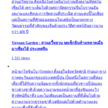
สวนอวี้หยวน คือหนึ่งในสวนจีนโบราณที่งดงามที่สุดใน
เซี่ยงไฮ้ เพราะเต็มไปด้วยสถาปัตยกรรมจีนโบราณอัน
งดงามและศิลปะการจัดสวนที่ประณีต สวนแห่งนี้ไม่เพียง
แต่เป็นสถานที่พักผ่อนหย่อนใจแต่ยังเป็นมรดกทาง
วัฒนธรรมที่สำคัญของจีนด้วยประวัติศาสตร์อันยาวนาน
กว่า 400 ปี
Yuyuan Garden : สวนอวี้หยวน จุดเช็กอินห้ามพลาดเมื่อ
มาเซี่ยงไฮ้ ประเทศจีน
1,311 views
หน้าผาโทจินโบ (Tojinbo) ตั้งอยู่ในจังหวัดฟุกุอิ (Fukui) ทาง
ภาคตะวันออกของประเทศญี่ปุ่น เป็นหนึ่งในสถานที่ท่อง
เที่ยวที่ได้รับความนิยมจากทั้งนักท่องเที่ยวชาวญี่ปุ่นและ
ชาวต่างชาติ ด้วยความงามของหน้าผาที่สูงชันและวิว
ทิวทัศน์ที่น่าทึ่ง และไม่เพียงแต่เป็นสถานที่ที่เต็มไปด้วย
ความงามจากธรรมชาติ แต่ยังแฝงไปด้วยตำนานและ
ความเชื่อที่ลึกซึ้งด้วย