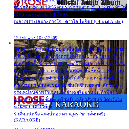
ขอรักคืน 24. 01:19:56 คนเรารักกันยาก 25. 01:23:06 หัวใจ
เถื่อน 26. 01:26:45 อยู่เพื่อลูก
เพลงเพราะเสนาะดวงใจ - ดาวใจ ไพจิตร (Official Audio)
159 views • 10.07.2569
ไม่เคยรักใครแน่หรือ อยากเชื่อถือก็ไม่กล้า ติ๋มใช่คนสวย
ตรึงใจ ติ๋มใช่งามซึ้งตรึงตรา พี่หรือจะมาหมายร่วมชีวี ก็
คนเขาลืออื้อฉาว ว่าสาวๆรุมตอมพี่ ติ๋มอยากรับรักเหมือน
กัน แต่หวั่นจะช้ำดวงฤดี กลัวแฟนของพี่ชี้หน้าด่าทอ ก็คน
ชื่อต๋อยต้อยตุ้มตุ๋ยต่าย พี่ยังลืมได้ง่ายๆเลยหนอ แค่ตัวเรา
สาวบ้านนา แสนจะซอมซ่อ ขืนรักขืนรอคงช้ำสักวัน ถ้า
จริงเหมือนคำพร่ำเฉลย พี่อย่าเฉยรีบมาหมั้น ถ้าพี่สู่ขอ
ตามธรรมเนียม ติ๋มจะเตรียมรับเกลียวสัมพันธ์ ผิดหวังไม่
หวั่นขอยอมได้เคียง
รักติ๋มแน่หรือ - หงษ์ทอง ดาวอุดร (ซาวด์ดนตรี)
(KARAOKE)