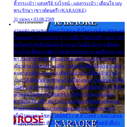
หิ้วกระเป๋า | แสงสุรีย์ รุ่งโรจน์ - แย่งกระเป๋า | เตือนใจ บุญ
พระรักษา (ซาวด์ดนตรี) (KARAOKE)
31 views • 03.08.2569
งานแต่ง เขาแซง แย่งเอาไปก่อน หัวใจอาวรณ์ มาซ่อน อยู่
ในห้องครัว ข้างนอกเจ้าสาว ส่งยิ้ม ให้คนไปทั่ว แต่เรา เฝ้า
อยู่ในครัว ทำตัวเป็นเด็ก ล้างจาน ในเมื่อ เจ้าสาว คือคน
บ้านใกล้ พึ่งพาอาศัย จำใจ ต้องไปช่วยงาน พอถึงเวลา เขา
พา กันเข้าพาขวัญ เพื่อนฝูง เฮฮาดังลั่น แต่เราล้างจาน
เดียวดาย เป็นคนพ่าย บ่มีความหมาย เคียงใจเจ้าบ่าว เป็น
คนพ่าย บ่มีความหมาย เคียงใจเจ้าบ่าว เพื่อนเจ้าสาว ยัง
เป็นบ่ได้ คือคนพ่าย ฮักคน ไม่มีใครสน เขาไม่เห็นคน ที่อยู่
ในครัว เจ้าสาว ก็มัวแต่งตัว สวยเด่น นั่งเคียงเจ้าบ่าว ที่เขา
เฝ้าคอย ใจเต้น หัวใจของเรา ลำเค็ญ ใครจะมองเห็น
ความใน ใจ เศร้า มันร้าวระบม ต้องมาขื่นขม เศร้าตรม
ท่ามความสุขี ช่วยงานเขาแต่ง แต่เรา แล้งมาหลายปี
เมื่อไรหนอจะ โชคดี ได้มีพิธีวิวาห์ หัวใจหล้า คอยไปคอย
มา คือหน้าที่เก่า หัวใจหล้า คอยไปคอยมา คือหน้าที่เก่า