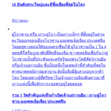
10 อันดับพระใหญ่และมีชื่อเสียงที่สุดในโลก
951 views
ผู่โถวซาน หรือ เกาะผู่โถว เป็นเกาะเล็กๆ ที่ตั้งอยู่ในส่วน
ตะวันออกของเมืองโจวซาน มณฑลเจ้อเจียง ประเทศจีน
โดยอยู่ทางตอนใต้ของนครเซี่ยงไฮ้ ผู่โถวซานเป็น 1 ใน 4
พุทธคีรีหรือภูเขาศักดิ์สิทธิ์ของจีน ชาวพุทธจีนเชื่อกันว่าผู่
โถวซานเป็นที่ประทับและตรัสรู้ของพระโพธิสัตว์กวนอิม
หรือเจ้าแม่กวนอิม ซึ่งเป็นหนึ่งในเทพเจ้าที่สำคัญที่สุดใน
ศาสนาพุทธนิกายมหายาน ดังนั้นจึงมีผู้แสวงบุญจากทั่ว
โลก โดยเฉพาะผู้ที่ศรัทธาในเจ้าแม่กวนอิมเดินทางมาที่
เกาะแห่งนี้เพื่อสักการะขอพรอยู่โดยตลอด
รวม 5 วัดสำคัญแห่งถิ่นกำเนิดเจ้าแม่กวนอิม | เกาะผู่โถว
ซาน มณฑลเจ้อเจียง ประเทศจีน
1,537 views