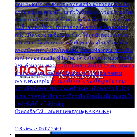
ออเซาะจนใจเบา สงสาร บัวทองเศร้า น้ำตาคลอเบ้า เฝ้า
อาลัย หนุ่มรูปหล่อหนีไกล หัวใจบัวทองระรวย บัวทองโศก
เพราะเป็นโรครักจาง ชีวิตเคว้งคว้าง เมื่อรักห่างร้างไกล
แม่ก็บอก พ่อก็สั่งจะรักใครสักครั้ง อย่าไปหวังความรวย
พลั้งไปใครจะช่วย ซื้อเปลมาไกว ให้ลูกบัวทอง เวรกรรม
ตามสนอง จึงเศร้าหมอง กลีบบัวทองต้องโรย บัวทองไม่
ตระหนัก เพราะไม่รักโคลนตม บัวทองท้องกลม เพราะลืม
ตมน้ำคลอง หลงลิ้น ที่สิ้นสัตย์ เจ้าจึงไม่ระมัด หลงกลิ่นลิ้น
โชย คำหวาน เขาวาดโรย บัวทองกลีบโรย ต้องร้อนรุม บัว
มาบานก่อนตูม ดุจไฟสุมร้อนรุมอุรา บัวทองผ่ายผอม
เพราะตรอมฤทัย ข้าวปลาไม่สนใจ ร้องไห้ลูกเดียว หยุด
โศก เสียเถิดทอง พักความเศร้าหมอง เถิดทองจ๋า ถึงใคร
เขาจะว่า ลูกเจ้าเกิดมา จะชื่อว่าไง พี่ขอเป็นเพื่อนปลอบใจ
จะตั้งชื่อให้ ว่าไอ้บังเอิญ
บัวทองร้องไห้ - เทพพร เพชรอุบล(KARAOKE)
128 views • 06.07.2569