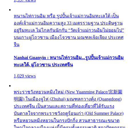
หนานไห่กวนอิม หรือ รูปปั้นเจ้าแม่กวนอิมทะเลใต้ เป็น
องค์เจ้าแม่กวนอิมความสูง 33 เมตรรวมฐาน ประดิษฐาน
อยู่ริมทะเล ไม่ไกลกันนักกับ “วัดเจ้าแม่กวนอิมไม่ยอมไป”
บนเกาะผู่โถวซาน เมืองโจวซาน มณฑลเจ้อเจียง ประเทศ
จีน
Nanhai Guanyin : หนานไห่กวนอิม...รูปปั้นเจ้าแม่กวนอิม
ทะเลใต้, ผู่โถวซาน ประเทศจีน
1,029 views
พระราชวังหยวนหมิงใหม่ (New Yuanming Palace/宮新園
明園) ในเมืองจูไห่ (Zhuhai) มณฑลกวางตุ้ง (Quangdong)
ประเทศจีน เป็นสวนและสถานที่ท่องเที่ยวที่ได้รับแรง
บันดาลใจจากพระราชวังฤดูร้อนเก่า (Old Summer Palace)
หรือหยวนหมิงหยวนในกรุงปักกิ่ง สวนสาธารณะขนาด
ใหญ่ใจกลางเมืองแห่งนี้มีครบทั้งธรรมชาติ สถาปัตยกรรม