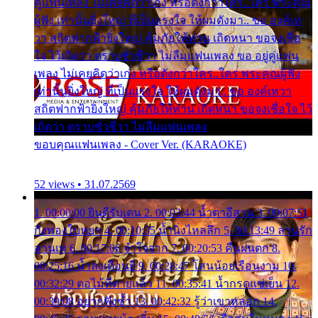
คู่แฟนเพลง ไม่เคยคิดว่าเก่ง หรือดังกว่าใคร..ใคร พระคุณ
ผู้ฟัง เท่านั้นยิ่งใหญ่ ที่เป็นแรงใจ ให้ผมดังมา.. ขอ องค์เท
วา สถิตฟากฟ้ายิ่งใหญ่ คุ้มภัยให้ท่าน เถิดหนา ขอจงเชื่อ
ใจ ไว้เถิดว่า ตราบชั่วชีวา ไม่ลืมแฟนเพลง ขอ อยู่คู่แฟน
เพลง ไม่เคยคิดว่าเก่ง หรือดังกว่าใคร..ใคร พระคุณผู้ฟัง
เท่านั้นยิ่งใหญ่ ที่เป็นแรงใจ ให้ผมดังมา.. ขอ องค์เทวา
สถิตฟากฟ้ายิ่งใหญ่ คุ้มภัยให้ท่าน เถิดหนา ขอจงเชื่อใจ ไว้
เถิดว่า ตราบชั่วชีวา ไม่ลืมแฟนเพลง
ขอบคุณแฟนเพลง - Cover Ver. (KARAOKE)
52 views • 31.07.2569
1. 00:00:00 ยินดีรับเดน 2. 00:03:44 น้ำตาอีสาน 3. 00:07:51
กิ่งทองใบหยก 4. 00:10:35 น้ำนิ่งไหลลึก 5. 00:13:49 ลานรัก
ลานเท 6. 00:17:06 จำใจจาก 7. 00:20:53 คืนฝนตก 8.
00:25:16 น้ำลงเดือนยี่ 9. 00:28:47 โสนน้อยเรือนงาม 10.
00:32:29 ตอไม้ที่ตายแล้ว 11. 00:35:41 น้ำกรดแช่เย็น 12.
00:39:08 อยากฟังซ้ำ 13. 00:42:32 รู้ว่าเขาหลอก 14.