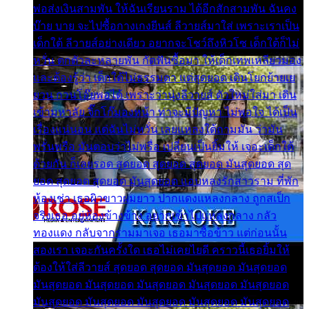
พ่อส่งเงินสามพัน ให้ฉันเรียนราม ได้อีกสักสามพัน ฉันคง
บ๊าย บาย จะไปซื้อกางเกงยีนส์ ลีวายส์มาใส่ เพราะเราเป็น
เด็กใต้ ลีวายส์อย่างเดียว อยากจะโชว์ถึงหิวโซ เด็กใต้ก็ไม่
หวั่น ตกตัวละหลายพัน กัดฟันซื้อมา ให้เด็กเทพเหลียวมอง
และต้องรู้ว่า เด็กใต้ไม่ธรรมดา แต่สุดยอด เดินโยกย้ายเย
ยวน กวนโอ๊ยพอได้ เพราะว่านุ่งลีวายส์ ตัวใหม่ใส่มา เดิน
เข้ามหาลัย จิ๊กโก๊มองหน้า ท่าจะมีปัญหา ไม่พอใจ ได้เป็น
เรื่องแน่นอน แต่ฉันไม่หวั่น เลยแหลงใต้ถามมัน ว่ามัน
พรั่นพรือ มันตอบว่าไม่พรื่อ เปลี่ยนเป็นยิ้มให้ เจอะเด็กใต้
ด้วยกัน ก็เลยรอด สุดยอด สุดยอด สุดยอด มันสุดยอด สุด
ยอด สุดยอด สุดยอด มันสุดยอด แอบหลงรักสาวราม ที่พัก
ห้องเช่า เธอผิวขาวผมยาว ปากแดงแหลงกลาง ถูกสเป็ก
จริงเธอ อยู่ห้องข้างข้าง อยากเข้าไปแหลงกลาง กลัว
ทองแดง กลับจากรามมาเจอ เธอมาซื้อข้าว แต่ก่อนนั้น
สองเรา เจอะกันครั้งใด เธอไม่เคยไยดี คราวนี้เธอยิ้มให้
ต้องให้ใส่ลีวายส์ สุดยอด สุดยอด มันสุดยอด มันสุดยอด
มันสุดยอด มันสุดยอด มันสุดยอด มันสุดยอด มันสุดยอด
มันสุดยอด มันสุดยอด มันสุดยอด มันสุดยอด มันสุดยอด