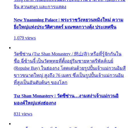
จีน สวนสนุก และการแสดง
New Yuanming Palace | พระราชวังหยวนหมิงใหม่ ความ
ยิ่งใหญ่แห่งประวัติศาสตร์ มณฑลกวางตุ้ง ประเทศจีน
1,079 views
วัดซีซ่าน (Tsz Shan Monastery / 慈山寺) หรือที่รู้จักกันใน
ชื่อ ฉี่ซ้านจี๋ เป็นวัดพุทธที่ตั้งอยู่ริมชายหาดรีพัลส์เบย์
(Repulse Bay) ในฮ่องกง โดดเด่นด้วยรูปปั้นเจ้าแม่กวนอิมสี
ขาวขนาดใหญ่ สูงถึง 76 เมตร ซึ่งเป็นรูปปั้นเจ้าแม่กวนอิม
ที่สูงเป็นอันดับต้นๆ ของโลก
Tsz Shan Monastery | วัดซีซ่าน…งามสง่าเจ้าแม่กวนอิ
มองค์ใหญ่แห่งฮ่องกง
831 views