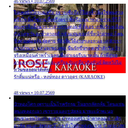
46 views • 10.07.2569
ไม่เคยรักใครแน่หรือ อยากเชื่อถือก็ไม่กล้า ติ๋มใช่คนสวย
ตรึงใจ ติ๋มใช่งามซึ้งตรึงตรา พี่หรือจะมาหมายร่วมชีวี ก็
คนเขาลืออื้อฉาว ว่าสาวๆรุมตอมพี่ ติ๋มอยากรับรักเหมือน
กัน แต่หวั่นจะช้ำดวงฤดี กลัวแฟนของพี่ชี้หน้าด่าทอ ก็คน
ชื่อต๋อยต้อยตุ้มตุ๋ยต่าย พี่ยังลืมได้ง่ายๆเลยหนอ แค่ตัวเรา
สาวบ้านนา แสนจะซอมซ่อ ขืนรักขืนรอคงช้ำสักวัน ถ้า
จริงเหมือนคำพร่ำเฉลย พี่อย่าเฉยรีบมาหมั้น ถ้าพี่สู่ขอ
ตามธรรมเนียม ติ๋มจะเตรียมรับเกลียวสัมพันธ์ ผิดหวังไม่
หวั่นขอยอมได้เคียง
รักติ๋มแน่หรือ - หงษ์ทอง ดาวอุดร (KARAOKE)
48 views • 10.07.2569
บัวทองโศก เพราะเป็นโรครักรุม ในอกกลัดกลุ้ม โดนแฟน
หนุ่มหลอกเอา เขารวย และรูปหล่อ มาพะเน้าพะนอ
ออเซาะจนใจเบา สงสาร บัวทองเศร้า น้ำตาคลอเบ้า เฝ้า
อาลัย หนุ่มรูปหล่อหนีไกล หัวใจบัวทองระรวย บัวทองโศก