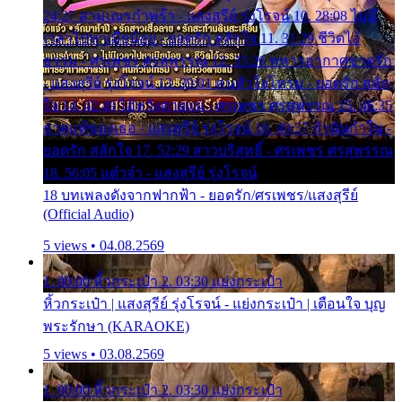
24:27 สามเณรกำพร้า - แสงสุรีย์ รุ่งโรจน์ 10. 28:08 ไม่มี
เวลาไปหาเมียน้อย - ยอดรัก สลักใจ 11. 31:29 ชีวิตไอ้
ธรรม - ศรเพชร ศรสุพรรณ 12. 35:26 ทหารอากาศขาดรัก
- แสงสุรีย์ รุ่งโรจน์ 13. 39:01 คนหัวใจโทรม - ยอดรัก สลัก
ใจ 14. 42:49 ไอ้หวังตายแน่ - ศรเพชร ศรสุพรรณ 15. 46:35
ธาตุแท้ของเธอ - แสงสุรีย์ รุ่งโรจน์ 16. 49:57 กำนันกำใน -
ยอดรัก สลักใจ 17. 52:29 สาวบริสุทธิ์ - ศรเพชร ศรสุพรรณ
18. 56:05 แต๋วจ๋า - แสงสุรีย์ รุ่งโรจน์
18 บทเพลงดังจากฟากฟ้า - ยอดรัก/ศรเพชร/แสงสุรีย์
(Official Audio)
5 views • 04.08.2569
1. 00:00 หิ้วกระเป๋า 2. 03:30 แย่งกระเป๋า
หิ้วกระเป๋า | แสงสุรีย์ รุ่งโรจน์ - แย่งกระเป๋า | เตือนใจ บุญ
พระรักษา (KARAOKE)
5 views • 03.08.2569
1. 00:00 หิ้วกระเป๋า 2. 03:30 แย่งกระเป๋า