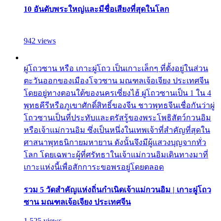
10 อันดับพระใหญ่และมีชื่อเสียงที่สุดในโลก
942 views
ผู่โถวซาน หรือ เกาะผู่โถว เป็นเกาะเล็กๆ ที่ตั้งอยู่ในส่วน
ตะวันออกของเมืองโจวซาน มณฑลเจ้อเจียง ประเทศจีน
โดยอยู่ทางตอนใต้ของนครเซี่ยงไฮ้ ผู่โถวซานเป็น 1 ใน 4
พุทธคีรีหรือภูเขาศักดิ์สิทธิ์ของจีน ชาวพุทธจีนเชื่อกันว่าผู่
โถวซานเป็นที่ประทับและตรัสรู้ของพระโพธิสัตว์กวนอิม
หรือเจ้าแม่กวนอิม ซึ่งเป็นหนึ่งในเทพเจ้าที่สำคัญที่สุดใน
ศาสนาพุทธนิกายมหายาน ดังนั้นจึงมีผู้แสวงบุญจากทั่ว
โลก โดยเฉพาะผู้ที่ศรัทธาในเจ้าแม่กวนอิมเดินทางมาที่
เกาะแห่งนี้เพื่อสักการะขอพรอยู่โดยตลอด
รวม 5 วัดสำคัญแห่งถิ่นกำเนิดเจ้าแม่กวนอิม | เกาะผู่โถว
ซาน มณฑลเจ้อเจียง ประเทศจีน
1,525 views