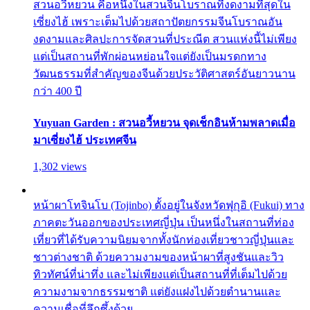
สวนอวี้หยวน คือหนึ่งในสวนจีนโบราณที่งดงามที่สุดใน
เซี่ยงไฮ้ เพราะเต็มไปด้วยสถาปัตยกรรมจีนโบราณอัน
งดงามและศิลปะการจัดสวนที่ประณีต สวนแห่งนี้ไม่เพียง
แต่เป็นสถานที่พักผ่อนหย่อนใจแต่ยังเป็นมรดกทาง
วัฒนธรรมที่สำคัญของจีนด้วยประวัติศาสตร์อันยาวนาน
กว่า 400 ปี
Yuyuan Garden : สวนอวี้หยวน จุดเช็กอินห้ามพลาดเมื่อ
มาเซี่ยงไฮ้ ประเทศจีน
1,302 views
หน้าผาโทจินโบ (Tojinbo) ตั้งอยู่ในจังหวัดฟุกุอิ (Fukui) ทาง
ภาคตะวันออกของประเทศญี่ปุ่น เป็นหนึ่งในสถานที่ท่อง
เที่ยวที่ได้รับความนิยมจากทั้งนักท่องเที่ยวชาวญี่ปุ่นและ
ชาวต่างชาติ ด้วยความงามของหน้าผาที่สูงชันและวิว
ทิวทัศน์ที่น่าทึ่ง และไม่เพียงแต่เป็นสถานที่ที่เต็มไปด้วย
ความงามจากธรรมชาติ แต่ยังแฝงไปด้วยตำนานและ
ความเชื่อที่ลึกซึ้งด้วย