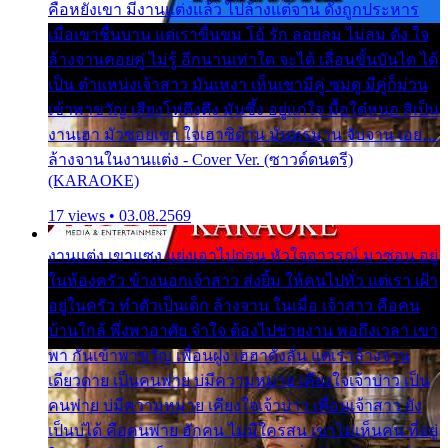
คือหยังเขา มีงานแต่งแล้ว ไปล้างแต่จาน ดั่งถูกประหาร
เมื่อเขาชื่นบาน แต่เราขื่นขม โอ้ รัก ลอยลม ไม่สม ดัง ใจ
ล้างจานคอยคู่ ไม่รู้ อีกนานเท่าใด จะได้ เลื่อนขั้นบันได ได้
เป็น ตำแหน่งเจ้าสาว มันเหงา เห็นเขามีคู่ ซมดู มีคู่ก็ม่วน
เข้าพาขวัญ เสียงโห่ตึงตึง มันซึ้ง อยู่แก่ใจ มื้อใด๋หนอ สิเป็น
งานเฮา มัวซอยเขา ใจเฮาซิด้าน มันทรมาน จับจาน เอย…
ล้างจานในงานแต่ง - Cover Ver. (ซาวด์ดนตรี)
(KARAOKE)
17 views • 03.08.2569
งานแต่ง เขาแซง แย่งเอาไปก่อน หัวใจอาวรณ์ มาซ่อน อยู่
ในห้องครัว ข้างนอกเจ้าสาว ส่งยิ้ม ให้คนไปทั่ว แต่เรา เฝ้า
อยู่ในครัว ทำตัวเป็นเด็ก ล้างจาน ในเมื่อ เจ้าสาว คือคน
บ้านใกล้ พึ่งพาอาศัย จำใจ ต้องไปช่วยงาน พอถึงเวลา เขา
พา กันเข้าพาขวัญ เพื่อนฝูง เฮฮาดังลั่น แต่เราล้างจาน
เดียวดาย เป็นคนพ่าย บ่มีความหมาย เคียงใจเจ้าบ่าว เป็น
คนพ่าย บ่มีความหมาย เคียงใจเจ้าบ่าว เพื่อนเจ้าสาว ยัง
เป็นบ่ได้ คือคนพ่าย ฮักคน ไม่มีใครสน เขาไม่เห็นคน ที่อยู่