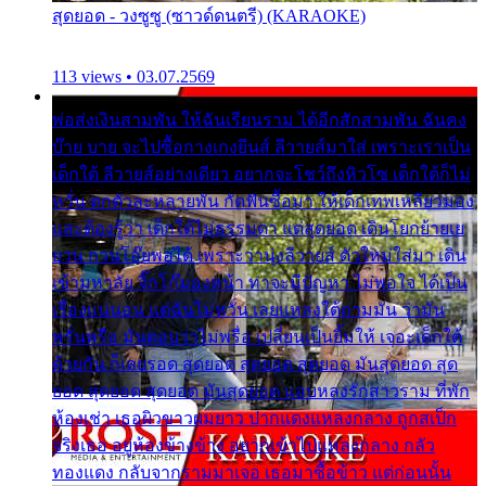
สุดยอด - วงซูซู (ซาวด์ดนตรี) (KARAOKE)
113 views • 03.07.2569
พ่อส่งเงินสามพัน ให้ฉันเรียนราม ได้อีกสักสามพัน ฉันคง
บ๊าย บาย จะไปซื้อกางเกงยีนส์ ลีวายส์มาใส่ เพราะเราเป็น
เด็กใต้ ลีวายส์อย่างเดียว อยากจะโชว์ถึงหิวโซ เด็กใต้ก็ไม่
หวั่น ตกตัวละหลายพัน กัดฟันซื้อมา ให้เด็กเทพเหลียวมอง
และต้องรู้ว่า เด็กใต้ไม่ธรรมดา แต่สุดยอด เดินโยกย้ายเย
ยวน กวนโอ๊ยพอได้ เพราะว่านุ่งลีวายส์ ตัวใหม่ใส่มา เดิน
เข้ามหาลัย จิ๊กโก๊มองหน้า ท่าจะมีปัญหา ไม่พอใจ ได้เป็น
เรื่องแน่นอน แต่ฉันไม่หวั่น เลยแหลงใต้ถามมัน ว่ามัน
พรั่นพรือ มันตอบว่าไม่พรื่อ เปลี่ยนเป็นยิ้มให้ เจอะเด็กใต้
ด้วยกัน ก็เลยรอด สุดยอด สุดยอด สุดยอด มันสุดยอด สุด
ยอด สุดยอด สุดยอด มันสุดยอด แอบหลงรักสาวราม ที่พัก
ห้องเช่า เธอผิวขาวผมยาว ปากแดงแหลงกลาง ถูกสเป็ก
จริงเธอ อยู่ห้องข้างข้าง อยากเข้าไปแหลงกลาง กลัว
ทองแดง กลับจากรามมาเจอ เธอมาซื้อข้าว แต่ก่อนนั้น