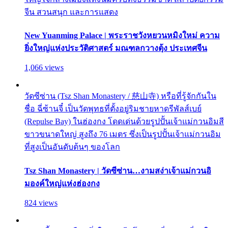
จีน สวนสนุก และการแสดง
New Yuanming Palace | พระราชวังหยวนหมิงใหม่ ความ
ยิ่งใหญ่แห่งประวัติศาสตร์ มณฑลกวางตุ้ง ประเทศจีน
1,066 views
วัดซีซ่าน (Tsz Shan Monastery / 慈山寺) หรือที่รู้จักกันใน
ชื่อ ฉี่ซ้านจี๋ เป็นวัดพุทธที่ตั้งอยู่ริมชายหาดรีพัลส์เบย์
(Repulse Bay) ในฮ่องกง โดดเด่นด้วยรูปปั้นเจ้าแม่กวนอิมสี
ขาวขนาดใหญ่ สูงถึง 76 เมตร ซึ่งเป็นรูปปั้นเจ้าแม่กวนอิม
ที่สูงเป็นอันดับต้นๆ ของโลก
Tsz Shan Monastery | วัดซีซ่าน…งามสง่าเจ้าแม่กวนอิ
มองค์ใหญ่แห่งฮ่องกง
824 views