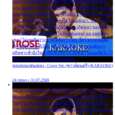
ไมตรี จากแฟนเพลง ทุกทุกที่ ปราณีหลั่งไหล ผมขอฝาก
นาม ยอดรักเอาไว้ โปรดเป็นแรงใจ อย่างนี้เรื่อยไป ขอ อยู่
คู่แฟนเพลง ไม่เคยคิดว่าเก่ง หรือดังกว่าใคร..ใคร พระคุณ
ผู้ฟัง เท่านั้นยิ่งใหญ่ ที่เป็นแรงใจ ให้ผมดังมา.. ขอ องค์เท
วา สถิตฟากฟ้ายิ่งใหญ่ คุ้มภัยให้ท่าน เถิดหนา ขอจงเชื่อ
ใจ ไว้เถิดว่า ตราบชั่วชีวา ไม่ลืมแฟนเพลง ขอ อยู่คู่แฟน
เพลง ไม่เคยคิดว่าเก่ง หรือดังกว่าใคร..ใคร พระคุณผู้ฟัง
เท่านั้นยิ่งใหญ่ ที่เป็นแรงใจ ให้ผมดังมา.. ขอ องค์เทวา
สถิตฟากฟ้ายิ่งใหญ่ คุ้มภัยให้ท่าน เถิดหนา ขอจงเชื่อใจ ไว้
เถิดว่า ตราบชั่วชีวา ไม่ลืมแฟนเพลง
ขอบคุณแฟนเพลง - Cover Ver. (ซาวด์ดนตรี) (KARAOKE)
24 views • 31.07.2569
ขอ กราบ ขอบคุณ.... ที่ได้รับไออุ่น การุณ จากแฟน เพลง
ผมแสนชื่นใจ หายวังเวง เมื่อแฟนเพลง ให้กำลังใจ น้ำใจ
ไมตรี จากแฟนเพลง ทุกทุกที่ ปราณีหลั่งไหล ผมขอฝาก
นาม ยอดรักเอาไว้ โปรดเป็นแรงใจ อย่างนี้เรื่อยไป ขอ อยู่