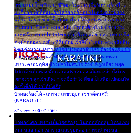
เพราะเป็นโรครักจาง ชีวิตเคว้งคว้าง เมื่อรักห่างร้างไกล
แม่ก็บอก พ่อก็สั่งจะรักใครสักครั้ง อย่าไปหวังความรวย
พลั้งไปใครจะช่วย ซื้อเปลมาไกว ให้ลูกบัวทอง เวรกรรม
ตามสนอง จึงเศร้าหมอง กลีบบัวทองต้องโรย บัวทองไม่
ตระหนัก เพราะไม่รักโคลนตม บัวทองท้องกลม เพราะลืม
ตมน้ำคลอง หลงลิ้น ที่สิ้นสัตย์ เจ้าจึงไม่ระมัด หลงกลิ่นลิ้น
โชย คำหวาน เขาวาดโรย บัวทองกลีบโรย ต้องร้อนรุม บัว
มาบานก่อนตูม ดุจไฟสุมร้อนรุมอุรา บัวทองผ่ายผอม
เพราะตรอมฤทัย ข้าวปลาไม่สนใจ ร้องไห้ลูกเดียว หยุด
โศก เสียเถิดทอง พักความเศร้าหมอง เถิดทองจ๋า ถึงใคร
เขาจะว่า ลูกเจ้าเกิดมา จะชื่อว่าไง พี่ขอเป็นเพื่อนปลอบใจ
จะตั้งชื่อให้ ว่าไอ้บังเอิญ
บัวทองร้องไห้ - เทพพร เพชรอุบล (ซาวด์ดนตรี)
(KARAOKE)
87 views • 06.07.2569
บัวทองโศก เพราะเป็นโรครักรุม ในอกกลัดกลุ้ม โดนแฟน
หนุ่มหลอกเอา เขารวย และรูปหล่อ มาพะเน้าพะนอ