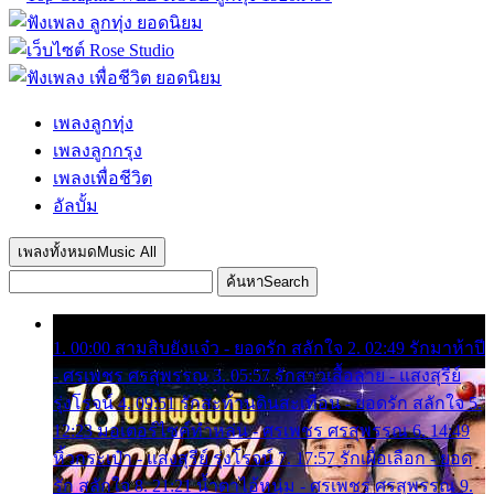
เพลงลูกทุ่ง
เพลงลูกกรุง
เพลงเพื่อชีวิต
อัลบั้ม
เพลงทั้งหมด
Music All
ค้นหา
Search
1. 00:00 สามสิบยังแจ๋ว - ยอดรัก สลักใจ 2. 02:49 รักมาห้าปี
- ศรเพชร ศรสุพรรณ 3. 05:57 รักสาวเสื้อลาย - แสงสุรีย์
รุ่งโรจน์ 4. 09:51 รักสะท้านดินสะเทือน - ยอดรัก สลักใจ 5.
12:23 มอเตอร์ไซค์ทำหล่น - ศรเพชร ศรสุพรรณ 6. 14:49
หิ้วกระเป๋า - แสงสุรีย์ รุ่งโรจน์ 7. 17:57 รักเผื่อเลือก - ยอด
รัก สลักใจ 8. 21:21 น้ำตาไอ้หนุ่ม - ศรเพชร ศรสุพรรณ 9.