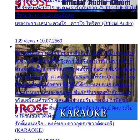
ขอรักคืน 24. 01:19:56 คนเรารักกันยาก 25. 01:23:06 หัวใจ
เถื่อน 26. 01:26:45 อยู่เพื่อลูก
เพลงเพราะเสนาะดวงใจ - ดาวใจ ไพจิตร (Official Audio)
139 views • 10.07.2569
ไม่เคยรักใครแน่หรือ อยากเชื่อถือก็ไม่กล้า ติ๋มใช่คนสวย
ตรึงใจ ติ๋มใช่งามซึ้งตรึงตรา พี่หรือจะมาหมายร่วมชีวี ก็
คนเขาลืออื้อฉาว ว่าสาวๆรุมตอมพี่ ติ๋มอยากรับรักเหมือน
กัน แต่หวั่นจะช้ำดวงฤดี กลัวแฟนของพี่ชี้หน้าด่าทอ ก็คน
ชื่อต๋อยต้อยตุ้มตุ๋ยต่าย พี่ยังลืมได้ง่ายๆเลยหนอ แค่ตัวเรา
สาวบ้านนา แสนจะซอมซ่อ ขืนรักขืนรอคงช้ำสักวัน ถ้า
จริงเหมือนคำพร่ำเฉลย พี่อย่าเฉยรีบมาหมั้น ถ้าพี่สู่ขอ
ตามธรรมเนียม ติ๋มจะเตรียมรับเกลียวสัมพันธ์ ผิดหวังไม่
หวั่นขอยอมได้เคียง
รักติ๋มแน่หรือ - หงษ์ทอง ดาวอุดร (ซาวด์ดนตรี)
(KARAOKE)