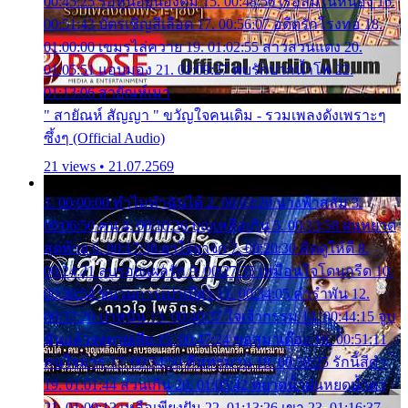
00:45:25 รอหน่อยน้องติ๋ม 15. 00:48:56 เรือล่มในหนอง 16.
00:51:43 บัตรเชิญสีเลือด 17. 00:56:07 อดีตรักโรงทอ 18.
01:00:00 เขมรไล่ควาย 19. 01:02:55 สาวสวนแตง 20.
01:05:51 แอบมอง 21. 01:09:27 พบรักปากน้ำโพ 22.
01:13:06 สายัณห์เมา
" สายัณห์ สัญญา " ขวัญใจคนเดิม - รวมเพลงดังเพราะๆ
ซึ้งๆ (Official Audio)
21 views • 21.07.2569
1. 00:00:00 ทำไมทำฉันได้ 2. 00:03:20 นางฟ้าสลัม 3.
00:06:50 คน 4. 00:10:36 บุญเหลือเกิน 5. 00:13:58 ฝนหยาด
สุดท้าย 6. 00:17:30 ยาใจยาจก 7. 00:20:30 คิดดูให้ดี 8.
00:24:21 ลบรอยแผลรัก 9. 00:27:35 เหมือนใจโดนกรีด 10.
00:30:54 ขบวนการเปาเปียว 11. 00:34:05 คำรำพัน 12.
00:37:20 ปาหนัน 13. 00:40:37 ใจเจ้ากรรม 14. 00:44:15 จูบ
ฉันแล้วจงตายเสีย 15. 00:47:24 ขอสูมาเต๊อะ 16. 00:51:11
คนใจมาร 17. 00:54:50 คืนทรมาน 18. 00:58:25 รักนี้สีดำ
19. 01:01:44 ส่วนเกิน 20. 01:05:42 หยาดน้ำฝนหยดน้ำตา
21. 01:09:13 เหลือเพียงฝัน 22. 01:13:26 เขา 23. 01:16:37