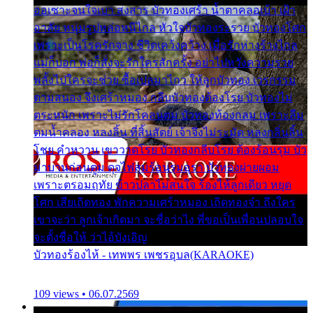
ออเซาะจนใจเบา สงสาร บัวทองเศร้า น้ำตาคลอเบ้า เฝ้า
อาลัย หนุ่มรูปหล่อหนีไกล หัวใจบัวทองระรวย บัวทองโศก
เพราะเป็นโรครักจาง ชีวิตเคว้งคว้าง เมื่อรักห่างร้างไกล
แม่ก็บอก พ่อก็สั่งจะรักใครสักครั้ง อย่าไปหวังความรวย
พลั้งไปใครจะช่วย ซื้อเปลมาไกว ให้ลูกบัวทอง เวรกรรม
ตามสนอง จึงเศร้าหมอง กลีบบัวทองต้องโรย บัวทองไม่
ตระหนัก เพราะไม่รักโคลนตม บัวทองท้องกลม เพราะลืม
ตมน้ำคลอง หลงลิ้น ที่สิ้นสัตย์ เจ้าจึงไม่ระมัด หลงกลิ่นลิ้น
โชย คำหวาน เขาวาดโรย บัวทองกลีบโรย ต้องร้อนรุม บัว
มาบานก่อนตูม ดุจไฟสุมร้อนรุมอุรา บัวทองผ่ายผอม
เพราะตรอมฤทัย ข้าวปลาไม่สนใจ ร้องไห้ลูกเดียว หยุด
โศก เสียเถิดทอง พักความเศร้าหมอง เถิดทองจ๋า ถึงใคร
เขาจะว่า ลูกเจ้าเกิดมา จะชื่อว่าไง พี่ขอเป็นเพื่อนปลอบใจ
จะตั้งชื่อให้ ว่าไอ้บังเอิญ
บัวทองร้องไห้ - เทพพร เพชรอุบล(KARAOKE)
109 views • 06.07.2569