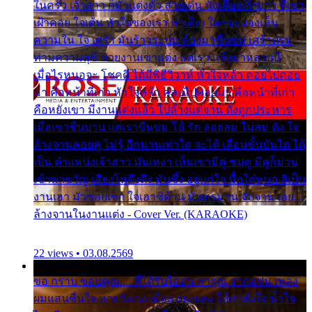
ในครัว เจ้าสาว ก็มัวแต่งตัว สวยเด่น นั่งเคียงเจ้าบ่าว ที่เขา
เฝ้าคอย ใจเต้น หัวใจของเรา ลำเค็ญ ใครจะมองเห็น
ความใน ใจ เศร้า มันร้าวระบม ต้องมาขื่นขม เศร้าตรม
ท่ามความสุขี ช่วยงานเขาแต่ง แต่เรา แล้งมาหลายปี
เมื่อไรหนอจะ โชคดี ได้มีพิธีวิวาห์ หัวใจหล้า คอยไปคอย
มา คือหน้าที่เก่า หัวใจหล้า คอยไปคอยมา คือหน้าที่เก่า
คือหยังเขา มีงานแต่งแล้ว ไปล้างแต่จาน ดั่งถูกประหาร
เมื่อเขาชื่นบาน แต่เราขื่นขม โอ้ รัก ลอยลม ไม่สม ดัง ใจ
ล้างจานคอยคู่ ไม่รู้ อีกนานเท่าใด จะได้ เลื่อนขั้นบันได ได้
เป็น ตำแหน่งเจ้าสาว มันเหงา เห็นเขามีคู่ ซมดู มีคู่ก็ม่วน
เข้าพาขวัญ เสียงโห่ตึงตึง มันซึ้ง อยู่แก่ใจ มื้อใด๋หนอ สิเป็น
งานเฮา มัวซอยเขา ใจเฮาซิด้าน มันทรมาน จับจาน เอย…
ล้างจานในงานแต่ง - Cover Ver. (KARAOKE)
22 views • 03.08.2569
ขอ กราบ ขอบคุณ.... ที่ได้รับไออุ่น การุณ จากแฟน เพลง
ผมแสนชื่นใจ หายวังเวง เมื่อแฟนเพลง ให้กำลังใจ น้ำใจ