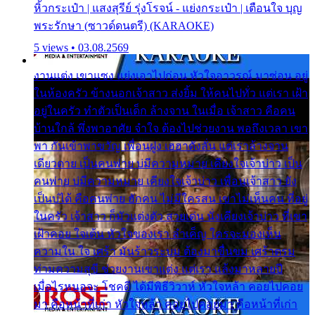
หิ้วกระเป๋า | แสงสุรีย์ รุ่งโรจน์ - แย่งกระเป๋า | เตือนใจ บุญ
พระรักษา (ซาวด์ดนตรี) (KARAOKE)
5 views • 03.08.2569
งานแต่ง เขาแซง แย่งเอาไปก่อน หัวใจอาวรณ์ มาซ่อน อยู่
ในห้องครัว ข้างนอกเจ้าสาว ส่งยิ้ม ให้คนไปทั่ว แต่เรา เฝ้า
อยู่ในครัว ทำตัวเป็นเด็ก ล้างจาน ในเมื่อ เจ้าสาว คือคน
บ้านใกล้ พึ่งพาอาศัย จำใจ ต้องไปช่วยงาน พอถึงเวลา เขา
พา กันเข้าพาขวัญ เพื่อนฝูง เฮฮาดังลั่น แต่เราล้างจาน
เดียวดาย เป็นคนพ่าย บ่มีความหมาย เคียงใจเจ้าบ่าว เป็น
คนพ่าย บ่มีความหมาย เคียงใจเจ้าบ่าว เพื่อนเจ้าสาว ยัง
เป็นบ่ได้ คือคนพ่าย ฮักคน ไม่มีใครสน เขาไม่เห็นคน ที่อยู่
ในครัว เจ้าสาว ก็มัวแต่งตัว สวยเด่น นั่งเคียงเจ้าบ่าว ที่เขา
เฝ้าคอย ใจเต้น หัวใจของเรา ลำเค็ญ ใครจะมองเห็น
ความใน ใจ เศร้า มันร้าวระบม ต้องมาขื่นขม เศร้าตรม
ท่ามความสุขี ช่วยงานเขาแต่ง แต่เรา แล้งมาหลายปี
เมื่อไรหนอจะ โชคดี ได้มีพิธีวิวาห์ หัวใจหล้า คอยไปคอย
มา คือหน้าที่เก่า หัวใจหล้า คอยไปคอยมา คือหน้าที่เก่า