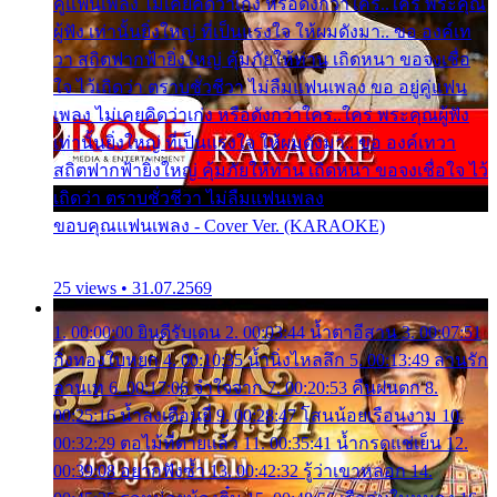
คู่แฟนเพลง ไม่เคยคิดว่าเก่ง หรือดังกว่าใคร..ใคร พระคุณ
ผู้ฟัง เท่านั้นยิ่งใหญ่ ที่เป็นแรงใจ ให้ผมดังมา.. ขอ องค์เท
วา สถิตฟากฟ้ายิ่งใหญ่ คุ้มภัยให้ท่าน เถิดหนา ขอจงเชื่อ
ใจ ไว้เถิดว่า ตราบชั่วชีวา ไม่ลืมแฟนเพลง ขอ อยู่คู่แฟน
เพลง ไม่เคยคิดว่าเก่ง หรือดังกว่าใคร..ใคร พระคุณผู้ฟัง
เท่านั้นยิ่งใหญ่ ที่เป็นแรงใจ ให้ผมดังมา.. ขอ องค์เทวา
สถิตฟากฟ้ายิ่งใหญ่ คุ้มภัยให้ท่าน เถิดหนา ขอจงเชื่อใจ ไว้
เถิดว่า ตราบชั่วชีวา ไม่ลืมแฟนเพลง
ขอบคุณแฟนเพลง - Cover Ver. (KARAOKE)
25 views • 31.07.2569
1. 00:00:00 ยินดีรับเดน 2. 00:03:44 น้ำตาอีสาน 3. 00:07:51
กิ่งทองใบหยก 4. 00:10:35 น้ำนิ่งไหลลึก 5. 00:13:49 ลานรัก
ลานเท 6. 00:17:06 จำใจจาก 7. 00:20:53 คืนฝนตก 8.
00:25:16 น้ำลงเดือนยี่ 9. 00:28:47 โสนน้อยเรือนงาม 10.
00:32:29 ตอไม้ที่ตายแล้ว 11. 00:35:41 น้ำกรดแช่เย็น 12.
00:39:08 อยากฟังซ้ำ 13. 00:42:32 รู้ว่าเขาหลอก 14.