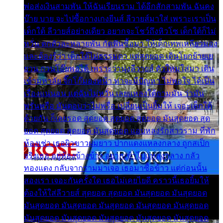
พ่อส่งเงินสามพัน ให้ฉันเรียนราม ได้อีกสักสามพัน ฉันคง
บ๊าย บาย จะไปซื้อกางเกงยีนส์ ลีวายส์มาใส่ เพราะเราเป็น
เด็กใต้ ลีวายส์อย่างเดียว อยากจะโชว์ถึงหิวโซ เด็กใต้ก็ไม่
หวั่น ตกตัวละหลายพัน กัดฟันซื้อมา ให้เด็กเทพเหลียวมอง
และต้องรู้ว่า เด็กใต้ไม่ธรรมดา แต่สุดยอด เดินโยกย้ายเย
ยวน กวนโอ๊ยพอได้ เพราะว่านุ่งลีวายส์ ตัวใหม่ใส่มา เดิน
เข้ามหาลัย จิ๊กโก๊มองหน้า ท่าจะมีปัญหา ไม่พอใจ ได้เป็น
เรื่องแน่นอน แต่ฉันไม่หวั่น เลยแหลงใต้ถามมัน ว่ามัน
พรั่นพรือ มันตอบว่าไม่พรื่อ เปลี่ยนเป็นยิ้มให้ เจอะเด็กใต้
ด้วยกัน ก็เลยรอด สุดยอด สุดยอด สุดยอด มันสุดยอด สุด
ยอด สุดยอด สุดยอด มันสุดยอด แอบหลงรักสาวราม ที่พัก
ห้องเช่า เธอผิวขาวผมยาว ปากแดงแหลงกลาง ถูกสเป็ก
จริงเธอ อยู่ห้องข้างข้าง อยากเข้าไปแหลงกลาง กลัว
ทองแดง กลับจากรามมาเจอ เธอมาซื้อข้าว แต่ก่อนนั้น
สองเรา เจอะกันครั้งใด เธอไม่เคยไยดี คราวนี้เธอยิ้มให้
ต้องให้ใส่ลีวายส์ สุดยอด สุดยอด มันสุดยอด มันสุดยอด
มันสุดยอด มันสุดยอด มันสุดยอด มันสุดยอด มันสุดยอด
มันสุดยอด มันสุดยอด มันสุดยอด มันสุดยอด มันสุดยอด