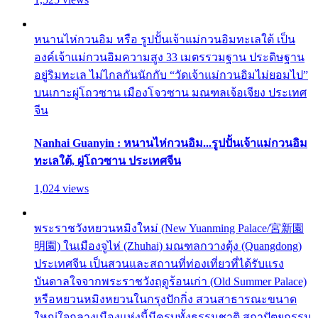
หนานไห่กวนอิม หรือ รูปปั้นเจ้าแม่กวนอิมทะเลใต้ เป็น
องค์เจ้าแม่กวนอิมความสูง 33 เมตรรวมฐาน ประดิษฐาน
อยู่ริมทะเล ไม่ไกลกันนักกับ “วัดเจ้าแม่กวนอิมไม่ยอมไป”
บนเกาะผู่โถวซาน เมืองโจวซาน มณฑลเจ้อเจียง ประเทศ
จีน
Nanhai Guanyin : หนานไห่กวนอิม...รูปปั้นเจ้าแม่กวนอิม
ทะเลใต้, ผู่โถวซาน ประเทศจีน
1,024 views
พระราชวังหยวนหมิงใหม่ (New Yuanming Palace/宮新園
明園) ในเมืองจูไห่ (Zhuhai) มณฑลกวางตุ้ง (Quangdong)
ประเทศจีน เป็นสวนและสถานที่ท่องเที่ยวที่ได้รับแรง
บันดาลใจจากพระราชวังฤดูร้อนเก่า (Old Summer Palace)
หรือหยวนหมิงหยวนในกรุงปักกิ่ง สวนสาธารณะขนาด
ใหญ่ใจกลางเมืองแห่งนี้มีครบทั้งธรรมชาติ สถาปัตยกรรม