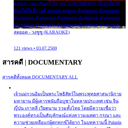
สองเรา เจอะกันครั้งใด เธอไม่เคยไยดี คราวนี้เธอยิ้มให้
ต้องให้ใส่ลีวายส์ สุดยอด สุดยอด มันสุดยอด มันสุดยอด
มันสุดยอด มันสุดยอด มันสุดยอด มันสุดยอด มันสุดยอด
มันสุดยอด มันสุดยอด มันสุดยอด มันสุดยอด มันสุดยอด
สุดยอด - วงซูซู (KARAOKE)
121 views • 03.07.2569
สารคดี
|
DOCUMENTARY
สารคดีทั้งหมด
DOCUMENTARY ALL
เจ้าแม่กวนอิมเป็นพระโพธิสัตว์ในพระพุทธศาสนานิกาย
มหายาน มีผู้เคารพนับถือบูชาในหลายประเทศ เช่น จีน
ญี่ปุ่น เกาหลี เวียดนาม รวมทั้งไทย โดยมีความเชื่อว่า
พระองค์ทรงเป็นสัญลักษณ์แห่งความเมตตา กรุณา และ
ความช่วยเหลือแก่ผู้ตกทุกข์ได้ยาก ในบทความนี้ Palanla