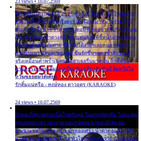
23 views • 10.07.2569
ไม่เคยรักใครแน่หรือ อยากเชื่อถือก็ไม่กล้า ติ๋มใช่คนสวย
ตรึงใจ ติ๋มใช่งามซึ้งตรึงตรา พี่หรือจะมาหมายร่วมชีวี ก็
คนเขาลืออื้อฉาว ว่าสาวๆรุมตอมพี่ ติ๋มอยากรับรักเหมือน
กัน แต่หวั่นจะช้ำดวงฤดี กลัวแฟนของพี่ชี้หน้าด่าทอ ก็คน
ชื่อต๋อยต้อยตุ้มตุ๋ยต่าย พี่ยังลืมได้ง่ายๆเลยหนอ แค่ตัวเรา
สาวบ้านนา แสนจะซอมซ่อ ขืนรักขืนรอคงช้ำสักวัน ถ้า
จริงเหมือนคำพร่ำเฉลย พี่อย่าเฉยรีบมาหมั้น ถ้าพี่สู่ขอ
ตามธรรมเนียม ติ๋มจะเตรียมรับเกลียวสัมพันธ์ ผิดหวังไม่
หวั่นขอยอมได้เคียง
รักติ๋มแน่หรือ - หงษ์ทอง ดาวอุดร (KARAOKE)
24 views • 10.07.2569
บัวทองโศก เพราะเป็นโรครักรุม ในอกกลัดกลุ้ม โดนแฟน
หนุ่มหลอกเอา เขารวย และรูปหล่อ มาพะเน้าพะนอ
ออเซาะจนใจเบา สงสาร บัวทองเศร้า น้ำตาคลอเบ้า เฝ้า
อาลัย หนุ่มรูปหล่อหนีไกล หัวใจบัวทองระรวย บัวทองโศก