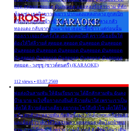
ยอด สุดยอด สุดยอด มันสุดยอด แอบหลงรักสาวราม ที่พัก
ห้องเช่า เธอผิวขาวผมยาว ปากแดงแหลงกลาง ถูกสเป็ก
จริงเธอ อยู่ห้องข้างข้าง อยากเข้าไปแหลงกลาง กลัว
ทองแดง กลับจากรามมาเจอ เธอมาซื้อข้าว แต่ก่อนนั้น
สองเรา เจอะกันครั้งใด เธอไม่เคยไยดี คราวนี้เธอยิ้มให้
ต้องให้ใส่ลีวายส์ สุดยอด สุดยอด มันสุดยอด มันสุดยอด
มันสุดยอด มันสุดยอด มันสุดยอด มันสุดยอด มันสุดยอด
มันสุดยอด มันสุดยอด มันสุดยอด มันสุดยอด มันสุดยอด
สุดยอด - วงซูซู (ซาวด์ดนตรี) (KARAOKE)
112 views • 03.07.2569
พ่อส่งเงินสามพัน ให้ฉันเรียนราม ได้อีกสักสามพัน ฉันคง
บ๊าย บาย จะไปซื้อกางเกงยีนส์ ลีวายส์มาใส่ เพราะเราเป็น
เด็กใต้ ลีวายส์อย่างเดียว อยากจะโชว์ถึงหิวโซ เด็กใต้ก็ไม่
หวั่น ตกตัวละหลายพัน กัดฟันซื้อมา ให้เด็กเทพเหลียวมอง
และต้องรู้ว่า เด็กใต้ไม่ธรรมดา แต่สุดยอด เดินโยกย้ายเย
ยวน กวนโอ๊ยพอได้ เพราะว่านุ่งลีวายส์ ตัวใหม่ใส่มา เดิน