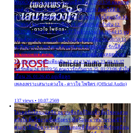
00:06:50 คน 4. 00:10:36 บุญเหลือเกิน 5. 00:13:58 ฝนหยาด
สุดท้าย 6. 00:17:30 ยาใจยาจก 7. 00:20:30 คิดดูให้ดี 8.
00:24:21 ลบรอยแผลรัก 9. 00:27:35 เหมือนใจโดนกรีด 10.
00:30:54 ขบวนการเปาเปียว 11. 00:34:05 คำรำพัน 12.
00:37:20 ปาหนัน 13. 00:40:37 ใจเจ้ากรรม 14. 00:44:15 จูบ
ฉันแล้วจงตายเสีย 15. 00:47:24 ขอสูมาเต๊อะ 16. 00:51:11
คนใจมาร 17. 00:54:50 คืนทรมาน 18. 00:58:25 รักนี้สีดำ
19. 01:01:44 ส่วนเกิน 20. 01:05:42 หยาดน้ำฝนหยดน้ำตา
21. 01:09:13 เหลือเพียงฝัน 22. 01:13:26 เขา 23. 01:16:37
ขอรักคืน 24. 01:19:56 คนเรารักกันยาก 25. 01:23:06 หัวใจ
เถื่อน 26. 01:26:45 อยู่เพื่อลูก
เพลงเพราะเสนาะดวงใจ - ดาวใจ ไพจิตร (Official Audio)
137 views • 10.07.2569
ไม่เคยรักใครแน่หรือ อยากเชื่อถือก็ไม่กล้า ติ๋มใช่คนสวย
ตรึงใจ ติ๋มใช่งามซึ้งตรึงตรา พี่หรือจะมาหมายร่วมชีวี ก็
คนเขาลืออื้อฉาว ว่าสาวๆรุมตอมพี่ ติ๋มอยากรับรักเหมือน