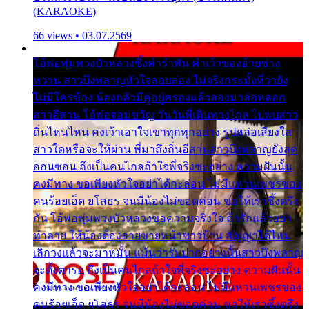
(KARAOKE)
66 views • 03.07.2569
โอ้พ่อพุ่มพวงบัวหลวงซึ้งคำรำพัน คำเว้าของอ้ายช่าง
หวาน สาวบึงพลาญหัวใจลอยล่อง ไม่จริงกระมั้งที่ว่ายัง
ไม่มีใครข้อง น้องกลัวมีคู่อยู่ครองแล้วลองมาล่อหลอก
สาวอีสาน โอ้พ่อจอมขวัญ วันวันพี่เดินทางไกล ไปพบสาว
ถิ่นไหนไหน คงเว้าเอาใจเขาทุกทุกอย่าง รูปหล่อเสียงใส
สาวใดหรือจะให้ผ่าน พี่มาถึงถิ่นอีสานสาวบึงพลาญยังสุด
ออนซอน ถึงเป็นคนไกลถ้าใจพี่จริงซะอย่าง ความฝันนั้น
คงมีทาง ขอเพียงหัวใจอย่าได้กะล่อน ไม่มีแหวนเพชรของ
คนร้อยเอ็ด ยโสธร จนมีน้องไม่ขอดค่อน ขอให้เราซึ้งตรึง
กัน โอ้พ่อพุ่มพวงบัวหลวงขอความจริงใจ ถ้ารักแล้วอย่า
ทำลาย ให้น้องต้องอายขายหน้าชาวบ้าน สัญญาได้ไหม
เลิกวงแล้วจะมาหมั้น แม้นว่ารับปากอย่างนั้นสาวบึงพลาญ
จะตั้งตารอ ถึงเป็นคนไกลถ้าใจพี่จริงซะอย่าง ความฝันนั้น
คงมีทาง ขอเพียงหัวใจอย่าได้กะล่อน ไม่มีแหวนเพชรของ
คนร้อยเอ็ด ยโสธร จนมีน้องไม่ขอดค่อน ขอให้เราซึ้งตรึง