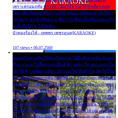
เพราะตรอมฤทัย ข้าวปลาไม่สนใจ ร้องไห้ลูกเดียว หยุด
โศก เสียเถิดทอง พักความเศร้าหมอง เถิดทองจ๋า ถึงใคร
เขาจะว่า ลูกเจ้าเกิดมา จะชื่อว่าไง พี่ขอเป็นเพื่อนปลอบใจ
จะตั้งชื่อให้ ว่าไอ้บังเอิญ
บัวทองร้องไห้ - เทพพร เพชรอุบล(KARAOKE)
107 views • 06.07.2569
พ่อส่งเงินสามพัน ให้ฉันเรียนราม ได้อีกสักสามพัน ฉันคง
บ๊าย บาย จะไปซื้อกางเกงยีนส์ ลีวายส์มาใส่ เพราะเราเป็น
เด็กใต้ ลีวายส์อย่างเดียว อยากจะโชว์ถึงหิวโซ เด็กใต้ก็ไม่
หวั่น ตกตัวละหลายพัน กัดฟันซื้อมา ให้เด็กเทพเหลียวมอง
และต้องรู้ว่า เด็กใต้ไม่ธรรมดา แต่สุดยอด เดินโยกย้ายเย
ยวน กวนโอ๊ยพอได้ เพราะว่านุ่งลีวายส์ ตัวใหม่ใส่มา เดิน
เข้ามหาลัย จิ๊กโก๊มองหน้า ท่าจะมีปัญหา ไม่พอใจ ได้เป็น
เรื่องแน่นอน แต่ฉันไม่หวั่น เลยแหลงใต้ถามมัน ว่ามัน
พรั่นพรือ มันตอบว่าไม่พรื่อ เปลี่ยนเป็นยิ้มให้ เจอะเด็กใต้
ด้วยกัน ก็เลยรอด สุดยอด สุดยอด สุดยอด มันสุดยอด สุด