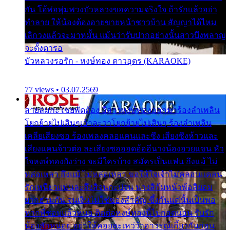
กัน โอ้พ่อพุ่มพวงบัวหลวงขอความจริงใจ ถ้ารักแล้วอย่า
ทำลาย ให้น้องต้องอายขายหน้าชาวบ้าน สัญญาได้ไหม
เลิกวงแล้วจะมาหมั้น แม้นว่ารับปากอย่างนั้นสาวบึงพลาญ
จะตั้งตารอ
บัวหลวงรอรัก - หงษ์ทอง ดาวอุดร (KARAOKE)
77 views • 03.07.2569
สายลมกะโชยพัดต้อง อีสาวหงษ์ทองออกมาร้องลำเพลิน
โยกย้ายไปเสินๆเอ้าละวาโยกย้ายไปเสินๆ ร้องลำเพลิน
เคลียเสียงซอ ร้องเพลงคลอแคนและซึง เสียงซึงห้าวและ
เสียงแคนจ้าวต่อ ละเสียงซอออดอ้ออีนางน้องอวยแขน หัว
ใจหงษ์ทองยังว่าง จะมีใครบ้าง สมัครเป็นแฟน ถึงแม้ ไม่
หล่อเหลา ถึงแม้ ไม่หล่อเหลา ขอให้ใจเจ้าไม่คลอนแคลน
รักเหนียวแน่นละถึงสิจนกะบ่จน นางสิก้มหน้าพ้อสิยอม
ยากฮ่วมกัน จนเงินไม่ใช่ของสำคัญ ซึ้งกันแค่นั้นเป็นพอ
หากพี่ชอบแล้วหนอ ติดต่อหงษ์ทองนี้ไปกอดนอน รับรัก
น้องสักหน่อย อย่าให้คอยละเหว่ว้าอาวรณ์เกี้ยวกันก่อน