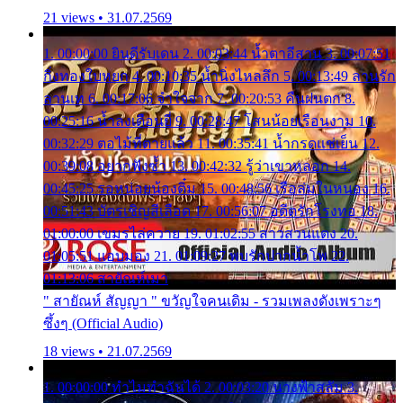
21 views • 31.07.2569
1. 00:00:00 ยินดีรับเดน 2. 00:03:44 น้ำตาอีสาน 3. 00:07:51
กิ่งทองใบหยก 4. 00:10:35 น้ำนิ่งไหลลึก 5. 00:13:49 ลานรัก
ลานเท 6. 00:17:06 จำใจจาก 7. 00:20:53 คืนฝนตก 8.
00:25:16 น้ำลงเดือนยี่ 9. 00:28:47 โสนน้อยเรือนงาม 10.
00:32:29 ตอไม้ที่ตายแล้ว 11. 00:35:41 น้ำกรดแช่เย็น 12.
00:39:08 อยากฟังซ้ำ 13. 00:42:32 รู้ว่าเขาหลอก 14.
00:45:25 รอหน่อยน้องติ๋ม 15. 00:48:56 เรือล่มในหนอง 16.
00:51:43 บัตรเชิญสีเลือด 17. 00:56:07 อดีตรักโรงทอ 18.
01:00:00 เขมรไล่ควาย 19. 01:02:55 สาวสวนแตง 20.
01:05:51 แอบมอง 21. 01:09:27 พบรักปากน้ำโพ 22.
01:13:06 สายัณห์เมา
" สายัณห์ สัญญา " ขวัญใจคนเดิม - รวมเพลงดังเพราะๆ
ซึ้งๆ (Official Audio)
18 views • 21.07.2569
1. 00:00:00 ทำไมทำฉันได้ 2. 00:03:20 นางฟ้าสลัม 3.