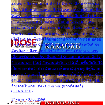
คนพ่าย บ่มีความหมาย เคียงใจเจ้าบ่าว เพื่อนเจ้าสาว ยัง
เป็นบ่ได้ คือคนพ่าย ฮักคน ไม่มีใครสน เขาไม่เห็นคน ที่อยู่
ในครัว เจ้าสาว ก็มัวแต่งตัว สวยเด่น นั่งเคียงเจ้าบ่าว ที่เขา
เฝ้าคอย ใจเต้น หัวใจของเรา ลำเค็ญ ใครจะมองเห็น
ความใน ใจ เศร้า มันร้าวระบม ต้องมาขื่นขม เศร้าตรม
ท่ามความสุขี ช่วยงานเขาแต่ง แต่เรา แล้งมาหลายปี
เมื่อไรหนอจะ โชคดี ได้มีพิธีวิวาห์ หัวใจหล้า คอยไปคอย
มา คือหน้าที่เก่า หัวใจหล้า คอยไปคอยมา คือหน้าที่เก่า
คือหยังเขา มีงานแต่งแล้ว ไปล้างแต่จาน ดั่งถูกประหาร
เมื่อเขาชื่นบาน แต่เราขื่นขม โอ้ รัก ลอยลม ไม่สม ดัง ใจ
ล้างจานคอยคู่ ไม่รู้ อีกนานเท่าใด จะได้ เลื่อนขั้นบันได ได้
เป็น ตำแหน่งเจ้าสาว มันเหงา เห็นเขามีคู่ ซมดู มีคู่ก็ม่วน
เข้าพาขวัญ เสียงโห่ตึงตึง มันซึ้ง อยู่แก่ใจ มื้อใด๋หนอ สิเป็น
งานเฮา มัวซอยเขา ใจเฮาซิด้าน มันทรมาน จับจาน เอย…
ล้างจานในงานแต่ง - Cover Ver. (ซาวด์ดนตรี)
(KARAOKE)
17 views • 03.08.2569