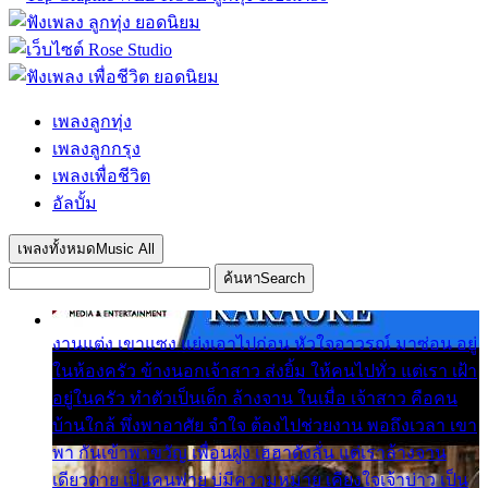
เพลงลูกทุ่ง
เพลงลูกกรุง
เพลงเพื่อชีวิต
อัลบั้ม
เพลงทั้งหมด
Music All
ค้นหา
Search
งานแต่ง เขาแซง แย่งเอาไปก่อน หัวใจอาวรณ์ มาซ่อน อยู่
ในห้องครัว ข้างนอกเจ้าสาว ส่งยิ้ม ให้คนไปทั่ว แต่เรา เฝ้า
อยู่ในครัว ทำตัวเป็นเด็ก ล้างจาน ในเมื่อ เจ้าสาว คือคน
บ้านใกล้ พึ่งพาอาศัย จำใจ ต้องไปช่วยงาน พอถึงเวลา เขา
พา กันเข้าพาขวัญ เพื่อนฝูง เฮฮาดังลั่น แต่เราล้างจาน
เดียวดาย เป็นคนพ่าย บ่มีความหมาย เคียงใจเจ้าบ่าว เป็น