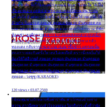
เข้ามหาลัย จิ๊กโก๊มองหน้า ท่าจะมีปัญหา ไม่พอใจ ได้เป็น
เรื่องแน่นอน แต่ฉันไม่หวั่น เลยแหลงใต้ถามมัน ว่ามัน
พรั่นพรือ มันตอบว่าไม่พรื่อ เปลี่ยนเป็นยิ้มให้ เจอะเด็กใต้
ด้วยกัน ก็เลยรอด สุดยอด สุดยอด สุดยอด มันสุดยอด สุด
ยอด สุดยอด สุดยอด มันสุดยอด แอบหลงรักสาวราม ที่พัก
ห้องเช่า เธอผิวขาวผมยาว ปากแดงแหลงกลาง ถูกสเป็ก
จริงเธอ อยู่ห้องข้างข้าง อยากเข้าไปแหลงกลาง กลัว
ทองแดง กลับจากรามมาเจอ เธอมาซื้อข้าว แต่ก่อนนั้น
สองเรา เจอะกันครั้งใด เธอไม่เคยไยดี คราวนี้เธอยิ้มให้
ต้องให้ใส่ลีวายส์ สุดยอด สุดยอด มันสุดยอด มันสุดยอด
มันสุดยอด มันสุดยอด มันสุดยอด มันสุดยอด มันสุดยอด
มันสุดยอด มันสุดยอด มันสุดยอด มันสุดยอด มันสุดยอด
สุดยอด - วงซูซู (KARAOKE)
120 views • 03.07.2569
โอ้พ่อพุ่มพวงบัวหลวงซึ้งคำรำพัน คำเว้าของอ้ายช่าง
หวาน สาวบึงพลาญหัวใจลอยล่อง ไม่จริงกระมั้งที่ว่ายัง