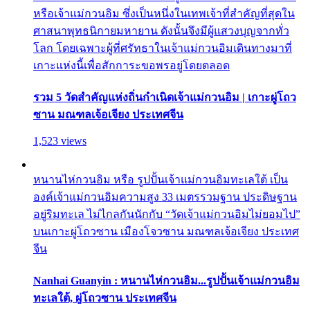
หรือเจ้าแม่กวนอิม ซึ่งเป็นหนึ่งในเทพเจ้าที่สำคัญที่สุดใน
ศาสนาพุทธนิกายมหายาน ดังนั้นจึงมีผู้แสวงบุญจากทั่ว
โลก โดยเฉพาะผู้ที่ศรัทธาในเจ้าแม่กวนอิมเดินทางมาที่
เกาะแห่งนี้เพื่อสักการะขอพรอยู่โดยตลอด
รวม 5 วัดสำคัญแห่งถิ่นกำเนิดเจ้าแม่กวนอิม | เกาะผู่โถว
ซาน มณฑลเจ้อเจียง ประเทศจีน
1,523 views
หนานไห่กวนอิม หรือ รูปปั้นเจ้าแม่กวนอิมทะเลใต้ เป็น
องค์เจ้าแม่กวนอิมความสูง 33 เมตรรวมฐาน ประดิษฐาน
อยู่ริมทะเล ไม่ไกลกันนักกับ “วัดเจ้าแม่กวนอิมไม่ยอมไป”
บนเกาะผู่โถวซาน เมืองโจวซาน มณฑลเจ้อเจียง ประเทศ
จีน
Nanhai Guanyin : หนานไห่กวนอิม...รูปปั้นเจ้าแม่กวนอิม
ทะเลใต้, ผู่โถวซาน ประเทศจีน