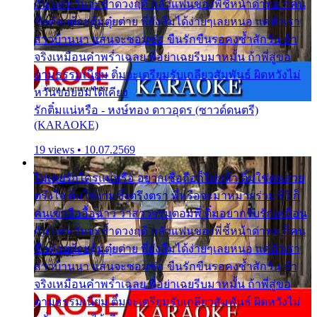
กัน แต่หวั่นจะช้ำดวงฤดี กลัวแฟนของพี่ชี้หน้าด่าทอ ก็คน
ชื่อต๋อยต้อยตุ้มตุ๋ยต่าย พี่ยังลืมได้ง่ายๆเลยหนอ แค่ตัวเรา
สาวบ้านนา แสนจะซอมซ่อ ขืนรักขืนรอคงช้ำสักวัน ถ้า
จริงเหมือนคำพร่ำเฉลย พี่อย่าเฉยรีบมาหมั้น ถ้าพี่สู่ขอ
ตามธรรมเนียม ติ๋มจะเตรียมรับเกลียวสัมพันธ์ ผิดหวังไม่
หวั่นขอยอมได้เคียง
รักติ๋มแน่หรือ - หงษ์ทอง ดาวอุดร (ซาวด์ดนตรี)
(KARAOKE)
19 views • 10.07.2569
ไม่เคยรักใครแน่หรือ อยากเชื่อถือก็ไม่กล้า ติ๋มใช่คนสวย
ตรึงใจ ติ๋มใช่งามซึ้งตรึงตรา พี่หรือจะมาหมายร่วมชีวี ก็
คนเขาลืออื้อฉาว ว่าสาวๆรุมตอมพี่ ติ๋มอยากรับรักเหมือน
กัน แต่หวั่นจะช้ำดวงฤดี กลัวแฟนของพี่ชี้หน้าด่าทอ ก็คน
ชื่อต๋อยต้อยตุ้มตุ๋ยต่าย พี่ยังลืมได้ง่ายๆเลยหนอ แค่ตัวเรา
สาวบ้านนา แสนจะซอมซ่อ ขืนรักขืนรอคงช้ำสักวัน ถ้า
จริงเหมือนคำพร่ำเฉลย พี่อย่าเฉยรีบมาหมั้น ถ้าพี่สู่ขอ
ตามธรรมเนียม ติ๋มจะเตรียมรับเกลียวสัมพันธ์ ผิดหวังไม่