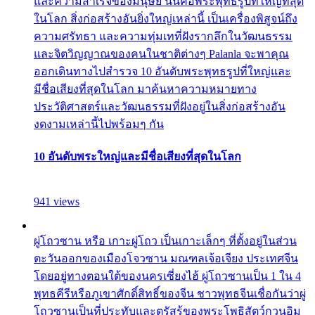
และความสำเร็จของมนุษย์ นั่นคือพระพุทธรูปที่ใหญ่ที่สุด
ในโลก สิ่งก่อสร้างอันยิ่งใหญ่เหล่านี้ เป็นเครื่องพิสูจน์ถึง
ความศรัทธา และความทุ่มเทที่ฝังรากลึกในวัฒนธรรม
และจิตวิญญาณของคนในชาติต่างๆ Palanla จะพาคุณ
ออกเดินทางไปสำรวจ 10 อันดับพระพุทธรูปที่ใหญ่และ
มีชื่อเสียงที่สุดในโลก มาค้นหาความหมายทาง
ประวัติศาสตร์และวัฒนธรรมที่ฝังอยู่ในสิ่งก่อสร้างอัน
งดงามเหล่านี้ไปพร้อมๆ กัน
10 อันดับพระใหญ่และมีชื่อเสียงที่สุดในโลก
941 views
ผู่โถวซาน หรือ เกาะผู่โถว เป็นเกาะเล็กๆ ที่ตั้งอยู่ในส่วน
ตะวันออกของเมืองโจวซาน มณฑลเจ้อเจียง ประเทศจีน
โดยอยู่ทางตอนใต้ของนครเซี่ยงไฮ้ ผู่โถวซานเป็น 1 ใน 4
พุทธคีรีหรือภูเขาศักดิ์สิทธิ์ของจีน ชาวพุทธจีนเชื่อกันว่าผู่
โถวซานเป็นที่ประทับและตรัสรู้ของพระโพธิสัตว์กวนอิม