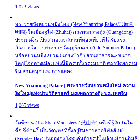
1,023 views
พระราชวังหยวนหมิงใหม่ (New Yuanming Palace/宮新園
明園) ในเมืองจูไห่ (Zhuhai) มณฑลกวางตุ้ง (Quangdong)
ประเทศจีน เป็นสวนและสถานที่ท่องเที่ยวที่ได้รับแรง
บันดาลใจจากพระราชวังฤดูร้อนเก่า (Old Summer Palace)
หรือหยวนหมิงหยวนในกรุงปักกิ่ง สวนสาธารณะขนาด
ใหญ่ใจกลางเมืองแห่งนี้มีครบทั้งธรรมชาติ สถาปัตยกรรม
จีน สวนสนุก และการแสดง
New Yuanming Palace | พระราชวังหยวนหมิงใหม่ ความ
ยิ่งใหญ่แห่งประวัติศาสตร์ มณฑลกวางตุ้ง ประเทศจีน
1,065 views
วัดซีซ่าน (Tsz Shan Monastery / 慈山寺) หรือที่รู้จักกันใน
ชื่อ ฉี่ซ้านจี๋ เป็นวัดพุทธที่ตั้งอยู่ริมชายหาดรีพัลส์เบย์
(Repulse Bay) ในฮ่องกง โดดเด่นด้วยรูปปั้นเจ้าแม่กวนอิมสี