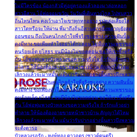
ไม่มีใครข้อง น้องกลัวมีคู่อยู่ครองแล้วลองมาล่อหลอก
สาวอีสาน โอ้พ่อจอมขวัญ วันวันพี่เดินทางไกล ไปพบสาว
ถิ่นไหนไหน คงเว้าเอาใจเขาทุกทุกอย่าง รูปหล่อเสียงใส
สาวใดหรือจะให้ผ่าน พี่มาถึงถิ่นอีสานสาวบึงพลาญยังสุด
ออนซอน ถึงเป็นคนไกลถ้าใจพี่จริงซะอย่าง ความฝันนั้น
คงมีทาง ขอเพียงหัวใจอย่าได้กะล่อน ไม่มีแหวนเพชรของ
คนร้อยเอ็ด ยโสธร จนมีน้องไม่ขอดค่อน ขอให้เราซึ้งตรึง
กัน โอ้พ่อพุ่มพวงบัวหลวงขอความจริงใจ ถ้ารักแล้วอย่า
ทำลาย ให้น้องต้องอายขายหน้าชาวบ้าน สัญญาได้ไหม
เลิกวงแล้วจะมาหมั้น แม้นว่ารับปากอย่างนั้นสาวบึงพลาญ
จะตั้งตารอ ถึงเป็นคนไกลถ้าใจพี่จริงซะอย่าง ความฝันนั้น
คงมีทาง ขอเพียงหัวใจอย่าได้กะล่อน ไม่มีแหวนเพชรของ
คนร้อยเอ็ด ยโสธร จนมีน้องไม่ขอดค่อน ขอให้เราซึ้งตรึง
กัน โอ้พ่อพุ่มพวงบัวหลวงขอความจริงใจ ถ้ารักแล้วอย่า
ทำลาย ให้น้องต้องอายขายหน้าชาวบ้าน สัญญาได้ไหม
เลิกวงแล้วจะมาหมั้น แม้นว่ารับปากอย่างนั้นสาวบึงพลาญ
จะตั้งตารอ
บัวหลวงรอรัก - หงษ์ทอง ดาวอุดร (ซาวด์ดนตรี)