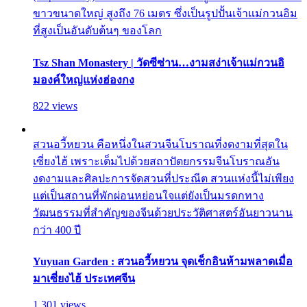
ขาวขนาดใหญ่ สูงถึง 76 เมตร ซึ่งเป็นรูปปั้นเจ้าแม่กวนอิม
ที่สูงเป็นอันดับต้นๆ ของโลก
Tsz Shan Monastery | วัดซีซ่าน…งามสง่าเจ้าแม่กวนอิ
มองค์ใหญ่แห่งฮ่องกง
822 views
สวนอวี้หยวน คือหนึ่งในสวนจีนโบราณที่งดงามที่สุดใน
เซี่ยงไฮ้ เพราะเต็มไปด้วยสถาปัตยกรรมจีนโบราณอัน
งดงามและศิลปะการจัดสวนที่ประณีต สวนแห่งนี้ไม่เพียง
แต่เป็นสถานที่พักผ่อนหย่อนใจแต่ยังเป็นมรดกทาง
วัฒนธรรมที่สำคัญของจีนด้วยประวัติศาสตร์อันยาวนาน
กว่า 400 ปี
Yuyuan Garden : สวนอวี้หยวน จุดเช็กอินห้ามพลาดเมื่อ
มาเซี่ยงไฮ้ ประเทศจีน
1,301 views