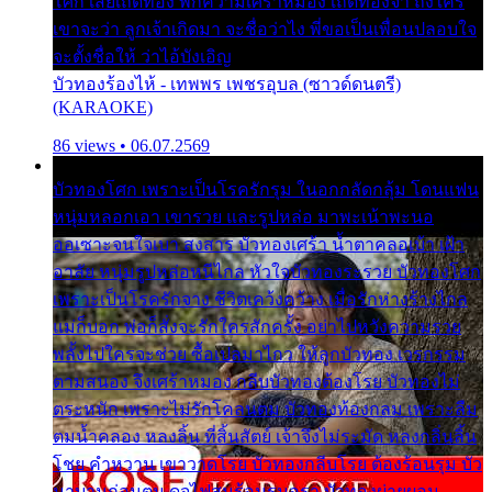
โศก เสียเถิดทอง พักความเศร้าหมอง เถิดทองจ๋า ถึงใคร
เขาจะว่า ลูกเจ้าเกิดมา จะชื่อว่าไง พี่ขอเป็นเพื่อนปลอบใจ
จะตั้งชื่อให้ ว่าไอ้บังเอิญ
บัวทองร้องไห้ - เทพพร เพชรอุบล (ซาวด์ดนตรี)
(KARAOKE)
86 views • 06.07.2569
บัวทองโศก เพราะเป็นโรครักรุม ในอกกลัดกลุ้ม โดนแฟน
หนุ่มหลอกเอา เขารวย และรูปหล่อ มาพะเน้าพะนอ
ออเซาะจนใจเบา สงสาร บัวทองเศร้า น้ำตาคลอเบ้า เฝ้า
อาลัย หนุ่มรูปหล่อหนีไกล หัวใจบัวทองระรวย บัวทองโศก
เพราะเป็นโรครักจาง ชีวิตเคว้งคว้าง เมื่อรักห่างร้างไกล
แม่ก็บอก พ่อก็สั่งจะรักใครสักครั้ง อย่าไปหวังความรวย
พลั้งไปใครจะช่วย ซื้อเปลมาไกว ให้ลูกบัวทอง เวรกรรม
ตามสนอง จึงเศร้าหมอง กลีบบัวทองต้องโรย บัวทองไม่
ตระหนัก เพราะไม่รักโคลนตม บัวทองท้องกลม เพราะลืม
ตมน้ำคลอง หลงลิ้น ที่สิ้นสัตย์ เจ้าจึงไม่ระมัด หลงกลิ่นลิ้น
โชย คำหวาน เขาวาดโรย บัวทองกลีบโรย ต้องร้อนรุม บัว
มาบานก่อนตูม ดุจไฟสุมร้อนรุมอุรา บัวทองผ่ายผอม