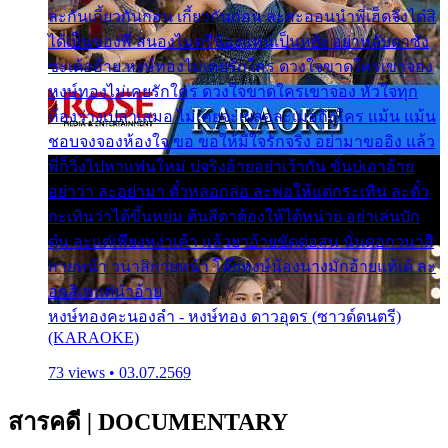
ละกันเกี้ยวกันก่อน เกี้ยวกันก่อน ละสะออนนำพี่เฮ็ดจังได๋สิ
ได้เป็นของพี่ สนองไมตรีน้องแหน่เป็นหยัง อย่าหลับตาซัง
ซะเด้ออ้าย หงษ์ทองไม่เคยรักใคร ดวงใจขาดใครเขาจอง
หงษ์ทองไม่เคยรักใคร ดวงใจขาดใครเขาจอง หัวใจทุก
ห้องว่างเปล่าเสมอ ไม่เคยจะเผลอละเมอถึงใคร แม้น แม้น
ชอบจงจองห้องใจ ขอ ขอให้มีใจรักจริง อย่ามาขออิง แล้ว
พี่ก็วิ่งไปหาแฟนใหม่ บ่จริงอ้ายอย่าเว้ากัน ขั่นบ่เอาอ้าย
อย่าว่า ละอย่ามา ตั๋วหลอกล่อ ละพอให้แต่กระเทิน ละตั๋ว
กะเทินว่าได้ขึ้นหย่ม ต้นสีดาต้องให้ได้หน่วย อย่าเล่นบัก
ตุ๋น ละแต่เพียงหง่าเค้า แล้วยาอ้ายขัดต่อสน นั่นดอกวนาสิ
กายหน้า วนาสิกายหน้า โอ๊ยหงษ์น้องนางมักอ้ายแท้เด้ ละ
อกสิเพแต่นำอ้าย
หงษ์ทองคะนองลำ - หงษ์ทอง ดาวอุดร (ซาวด์ดนตรี)
(KARAOKE)
73 views • 03.07.2569
สารคดี
|
DOCUMENTARY