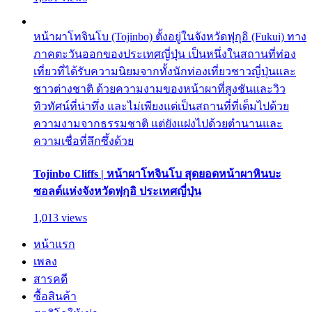
หน้าผาโทจินโบ (Tojinbo) ตั้งอยู่ในจังหวัดฟุกุอิ (Fukui) ทาง
ภาคตะวันออกของประเทศญี่ปุ่น เป็นหนึ่งในสถานที่ท่อง
เที่ยวที่ได้รับความนิยมจากทั้งนักท่องเที่ยวชาวญี่ปุ่นและ
ชาวต่างชาติ ด้วยความงามของหน้าผาที่สูงชันและวิว
ทิวทัศน์ที่น่าทึ่ง และไม่เพียงแต่เป็นสถานที่ที่เต็มไปด้วย
ความงามจากธรรมชาติ แต่ยังแฝงไปด้วยตำนานและ
ความเชื่อที่ลึกซึ้งด้วย
Tojinbo Cliffs | หน้าผาโทจินโบ สุดยอดหน้าผาหินบะ
ซอลต์แห่งจังหวัดฟุกุอิ ประเทศญี่ปุ่น
1,013 views
หน้าแรก
เพลง
สารคดี
ซื้อสินค้า