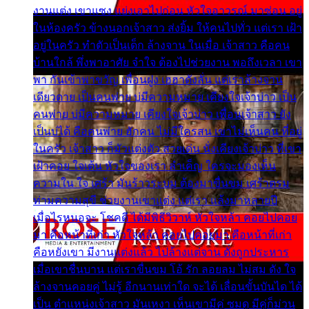
งานแต่ง เขาแซง แย่งเอาไปก่อน หัวใจอาวรณ์ มาซ่อน อยู่
ในห้องครัว ข้างนอกเจ้าสาว ส่งยิ้ม ให้คนไปทั่ว แต่เรา เฝ้า
อยู่ในครัว ทำตัวเป็นเด็ก ล้างจาน ในเมื่อ เจ้าสาว คือคน
บ้านใกล้ พึ่งพาอาศัย จำใจ ต้องไปช่วยงาน พอถึงเวลา เขา
พา กันเข้าพาขวัญ เพื่อนฝูง เฮฮาดังลั่น แต่เราล้างจาน
เดียวดาย เป็นคนพ่าย บ่มีความหมาย เคียงใจเจ้าบ่าว เป็น
คนพ่าย บ่มีความหมาย เคียงใจเจ้าบ่าว เพื่อนเจ้าสาว ยัง
เป็นบ่ได้ คือคนพ่าย ฮักคน ไม่มีใครสน เขาไม่เห็นคน ที่อยู่
ในครัว เจ้าสาว ก็มัวแต่งตัว สวยเด่น นั่งเคียงเจ้าบ่าว ที่เขา
เฝ้าคอย ใจเต้น หัวใจของเรา ลำเค็ญ ใครจะมองเห็น
ความใน ใจ เศร้า มันร้าวระบม ต้องมาขื่นขม เศร้าตรม
ท่ามความสุขี ช่วยงานเขาแต่ง แต่เรา แล้งมาหลายปี
เมื่อไรหนอจะ โชคดี ได้มีพิธีวิวาห์ หัวใจหล้า คอยไปคอย
มา คือหน้าที่เก่า หัวใจหล้า คอยไปคอยมา คือหน้าที่เก่า
คือหยังเขา มีงานแต่งแล้ว ไปล้างแต่จาน ดั่งถูกประหาร
เมื่อเขาชื่นบาน แต่เราขื่นขม โอ้ รัก ลอยลม ไม่สม ดัง ใจ
ล้างจานคอยคู่ ไม่รู้ อีกนานเท่าใด จะได้ เลื่อนขั้นบันได ได้
เป็น ตำแหน่งเจ้าสาว มันเหงา เห็นเขามีคู่ ซมดู มีคู่ก็ม่วน