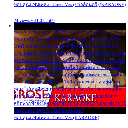
ขอบคุณแฟนเพลง - Cover Ver. (ซาวด์ดนตรี) (KARAOKE)
24 views • 31.07.2569
ขอ กราบ ขอบคุณ.... ที่ได้รับไออุ่น การุณ จากแฟน เพลง
ผมแสนชื่นใจ หายวังเวง เมื่อแฟนเพลง ให้กำลังใจ น้ำใจ
ไมตรี จากแฟนเพลง ทุกทุกที่ ปราณีหลั่งไหล ผมขอฝาก
นาม ยอดรักเอาไว้ โปรดเป็นแรงใจ อย่างนี้เรื่อยไป ขอ อยู่
คู่แฟนเพลง ไม่เคยคิดว่าเก่ง หรือดังกว่าใคร..ใคร พระคุณ
ผู้ฟัง เท่านั้นยิ่งใหญ่ ที่เป็นแรงใจ ให้ผมดังมา.. ขอ องค์เท
วา สถิตฟากฟ้ายิ่งใหญ่ คุ้มภัยให้ท่าน เถิดหนา ขอจงเชื่อ
ใจ ไว้เถิดว่า ตราบชั่วชีวา ไม่ลืมแฟนเพลง ขอ อยู่คู่แฟน
เพลง ไม่เคยคิดว่าเก่ง หรือดังกว่าใคร..ใคร พระคุณผู้ฟัง
เท่านั้นยิ่งใหญ่ ที่เป็นแรงใจ ให้ผมดังมา.. ขอ องค์เทวา
สถิตฟากฟ้ายิ่งใหญ่ คุ้มภัยให้ท่าน เถิดหนา ขอจงเชื่อใจ ไว้
เถิดว่า ตราบชั่วชีวา ไม่ลืมแฟนเพลง
ขอบคุณแฟนเพลง - Cover Ver. (KARAOKE)