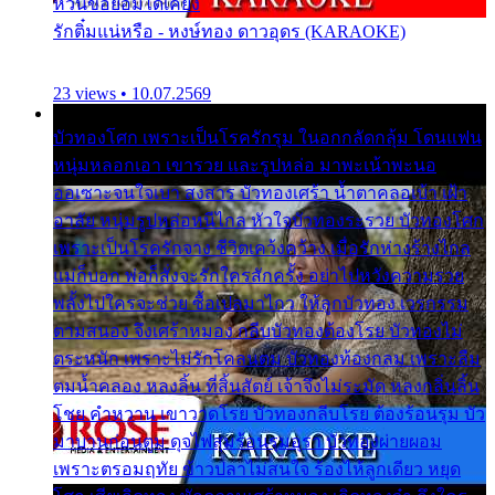
หวั่นขอยอมได้เคียง
รักติ๋มแน่หรือ - หงษ์ทอง ดาวอุดร (KARAOKE)
23 views • 10.07.2569
บัวทองโศก เพราะเป็นโรครักรุม ในอกกลัดกลุ้ม โดนแฟน
หนุ่มหลอกเอา เขารวย และรูปหล่อ มาพะเน้าพะนอ
ออเซาะจนใจเบา สงสาร บัวทองเศร้า น้ำตาคลอเบ้า เฝ้า
อาลัย หนุ่มรูปหล่อหนีไกล หัวใจบัวทองระรวย บัวทองโศก
เพราะเป็นโรครักจาง ชีวิตเคว้งคว้าง เมื่อรักห่างร้างไกล
แม่ก็บอก พ่อก็สั่งจะรักใครสักครั้ง อย่าไปหวังความรวย
พลั้งไปใครจะช่วย ซื้อเปลมาไกว ให้ลูกบัวทอง เวรกรรม
ตามสนอง จึงเศร้าหมอง กลีบบัวทองต้องโรย บัวทองไม่
ตระหนัก เพราะไม่รักโคลนตม บัวทองท้องกลม เพราะลืม
ตมน้ำคลอง หลงลิ้น ที่สิ้นสัตย์ เจ้าจึงไม่ระมัด หลงกลิ่นลิ้น
โชย คำหวาน เขาวาดโรย บัวทองกลีบโรย ต้องร้อนรุม บัว
มาบานก่อนตูม ดุจไฟสุมร้อนรุมอุรา บัวทองผ่ายผอม
เพราะตรอมฤทัย ข้าวปลาไม่สนใจ ร้องไห้ลูกเดียว หยุด